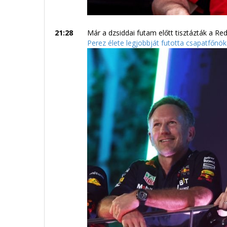
21:28
Már a dzsiddai futam előtt tisztázták a R
Perez élete legjobbját futotta csapatfőnöke