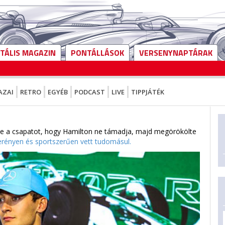
ITÁLIS MAGAZIN
PONTÁLLÁSOK
VERSENYNAPTÁRAK
AZAI
RETRO
EGYÉB
PODCAST
LIVE
TIPPJÁTÉK
te a csapatot, hogy Hamilton ne támadja, majd megörökölte
erényen és sportszerűen vett tudomásul.