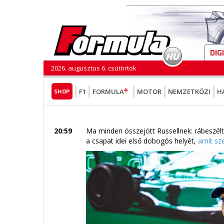
DIG
2026. augusztus 6. csütörtök
SHOP
F1
FORMULA
MOTOR
NEMZETKÖZI
H
20:59
Ma minden összejött Russellnek: rábeszél
a csapat idei első dobogós helyét,
amit sz