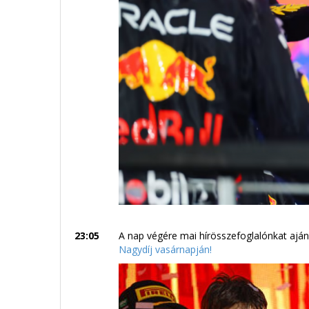
23:05
A nap végére mai hírösszefoglalónkat aján
Nagydíj vasárnapján!