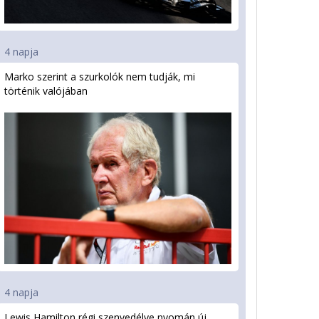
4 napja
Marko szerint a szurkolók nem tudják, mi
történik valójában
4 napja
Lewis Hamilton régi szenvedélye nyomán új