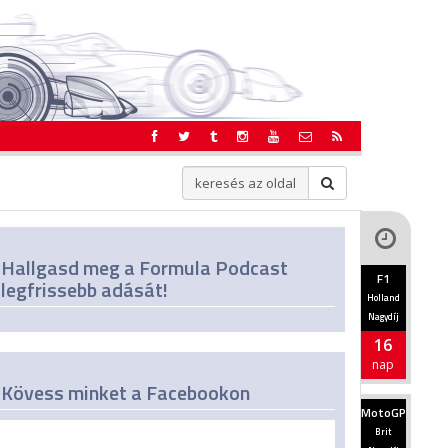
Hallgasd meg a Formula Podcast
F1
legfrissebb adását!
Holland
Nagydíj
16
nap
Kövess minket a Facebookon
MotoGP
Brit