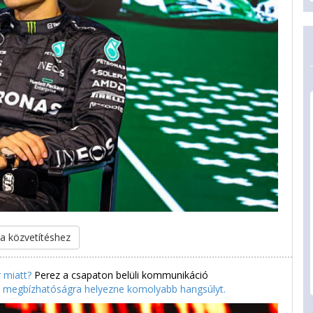
 a közvetítéshez
 miatt?
Perez a csapaton belüli kommunikáció
 megbízhatóságra helyezne komolyabb hangsúlyt.