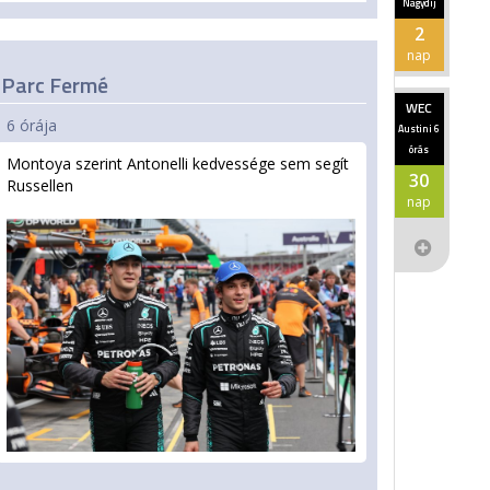
Nagydíj
2
nap
Parc Fermé
WEC
6 órája
Austini 6
órás
Montoya szerint Antonelli kedvessége sem segít
30
Russellen
nap