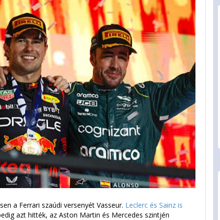
en a Ferrari szaúdi versenyét Vasseur.
Leclerc és Sainz is
dig azt hitték, az Aston Martin és Mercedes szintjén