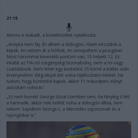
21:18
Alonso is kiakadt, a következőket nyilatkozta:
„Annyira nem fáj. Én álltam a dobogón, rólam készültek a
képek, én vettem át a trófeát, én ünnepeltem a pezsgővel.
Most hárommal kevesebb pontom van, 15 helyett 12. Ez
inkább az FIA-ról szegénységi bizonyítvány, nem a mi nagy
csalódásunk. Nem lehet egy büntetést 35 körrel a kiállás után
érvényesíteni. Elég idejük lett volna tájékoztatni minket. Ha
tudom, hogy büntetést kapok, akkor 11 másodperc előnyt
autóztam volna ki.”
„Ez nem korrekt George-dzsal szemben sem, ha tényleg ő lett
a harmadik, akkor neki kellett volna a dobogón állnia, nem
nekem. Sajnálom George-t, a Mercedes szponzorait és a
rajongóikat is.”