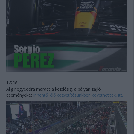
17:43
Alig negyedóra maradt a kezdésig, a pályán zajló
eseményeket
innentől élő közvetítésünkben követhetitek, itt.