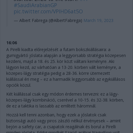
#SaudiArabianGP
pic.twitter.com/VPIHD6at5O
— Albert Fabrega (@AlbertFabrega)
March 19, 2023
16:06
A Pirelli kiadta előrejelzését a futam bokszkiállásaira: a
gumigyártó jóslata alapján a leggyorsabb stratégia közepesen
kezdeni, majd a 18. és 25. kör közt váltani keményre. Aki
lágyon kezd, az várhatóan a 13-20. körben vált keményre, a
közepes-lágy stratégia pedig a 28-36. körre ütemezett
kiállással éri meg – ez a harmadik leggyorsabb az egykiállásos
opciók közül.
Két kiállással csak egy módon érdemes tervezni: ez a lágy-
közepes-lágy kombináció, cserével a 10-15. és 32-38. körben,
de ez a taktika is lassabb az említett háromnál.
Hozzá kell tenni azonban, hogy ezek a jóslatok csak
biztonsági autó vagy piros zászló nélkül érvényesek – amint
bejön a safety car, a csapatok reagálnak és borul a Pirelli
minden jóslata. Eddig mindkét Szaúd-arábiai Nagydíjon volt