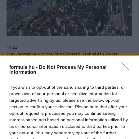
17:23
Max Verstappen időmérős műszaki hibájával és Charles
Leclerc motorbüntetésével szokatlan képet mutat a 18 órakor
startoló futam rajtrácsa:
formula.hu -
Do Not Process My Personal
Information
If you wish to opt-out of the sale, sharing to third parties, or
processing of your personal or sensitive information for
targeted advertising by us, please use the below opt-out
section to confirm your selection. Please note that after your
opt-out request is processed you may continue seeing
interest-based ads based on personal information utilized by
us or personal information disclosed to third parties prior to
your opt-out. You may separately opt-out of the further