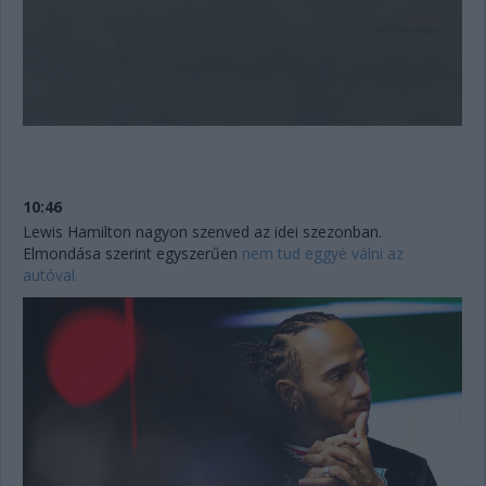
10:46
Lewis Hamilton nagyon szenved az idei szezonban.
Elmondása szerint egyszerűen
nem tud eggyé válni az
autóval.