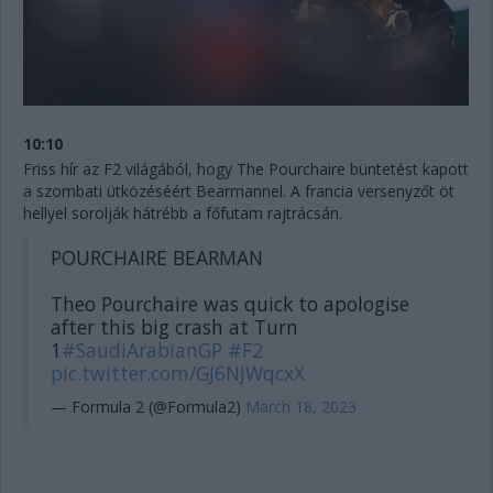
10:10
Friss hír az F2 világából, hogy The Pourchaire büntetést kapott
a szombati ütközéséért Bearmannel. A francia versenyzőt öt
hellyel sorolják hátrébb a főfutam rajtrácsán.
POURCHAIRE BEARMAN
Theo Pourchaire was quick to apologise
after this big crash at Turn
1
#SaudiArabianGP
#F2
pic.twitter.com/GJ6NJWqcxX
— Formula 2 (@Formula2)
March 18, 2023