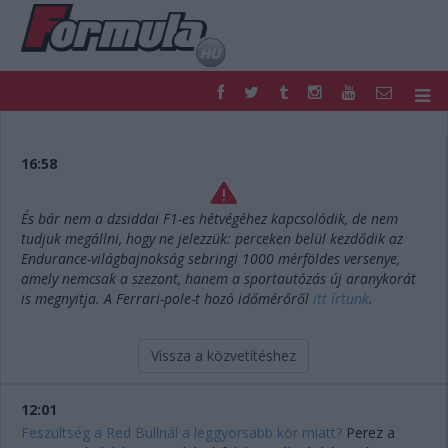
F1
PARC FERMÉ
FORMULA
MOTOR
16:58
NEMZETKÖZI
HAZAI
RETRO
EGYÉB
És bár nem a dzsiddai F1-es hétvégéhez kapcsolódik, de nem
PODCAST
SHOP
tudjuk megállni, hogy ne jelezzük: perceken belül kezdődik az
LIVE
TIPPJÁTÉK
Endurance-világbajnokság sebringi 1000 mérföldes versenye,
amely nemcsak a szezont, hanem a sportautózás új aranykorát
DIGITÁLIS MAGAZIN
PONTÁLLÁSOK
is megnyitja. A Ferrari-pole-t hozó időmérőről
itt írtunk
.
VERSENYNAPTÁRAK
Vissza a közvetítéshez
12:01
Feszültség a Red Bullnál a leggyorsabb kör miatt?
Perez a