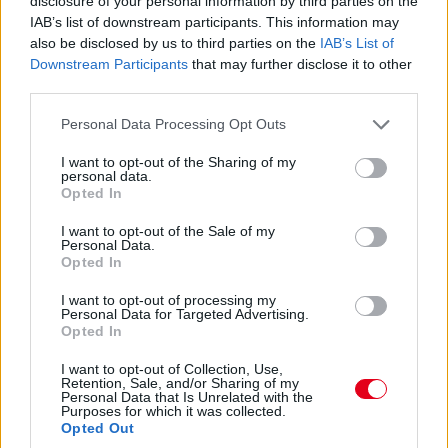
disclosure of your personal information by third parties on the
IAB’s list of downstream participants. This information may
also be disclosed by us to third parties on the
IAB’s List of
Downstream Participants
that may further disclose it to other
third parties.
Please note that this website/app uses one or more Google
Personal Data Processing Opt Outs
services and may gather and store information including but
not limited to your visit or usage behaviour. You may click to
I want to opt-out of the Sharing of my
personal data.
grant or deny consent to Google and its third-party tags to
Opted In
use your data for below specified purposes in below Google
consent section.
I want to opt-out of the Sale of my
Personal Data.
Opted In
I want to opt-out of processing my
Personal Data for Targeted Advertising.
Opted In
17:01
I want to opt-out of Collection, Use,
Retention, Sale, and/or Sharing of my
Personal Data that Is Unrelated with the
Max Verstappen RB19-esében vasárnap, a nagydíjat
Purposes for which it was collected.
Opted Out
megelőzően újra sebességváltót cserélt a Red Bull csapata –