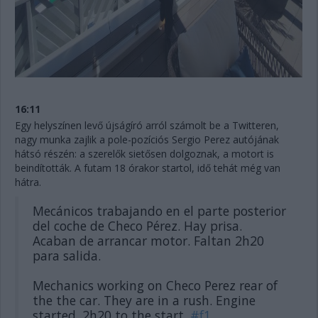
16:11
Egy helyszínen levő újságíró arról számolt be a Twitteren,
nagy munka zajlik a pole-pozíciós Sergio Perez autójának
hátsó részén: a szerelők sietősen dolgoznak, a motort is
beindították. A futam 18 órakor startol, idő tehát még van
hátra.
Mecánicos trabajando en el parte posterior
del coche de Checo Pérez. Hay prisa.
Acaban de arrancar motor. Faltan 2h20
para salida.
Mechanics working on Checo Perez rear of
the the car. They are in a rush. Engine
started. 2h20 to the start.
#f1