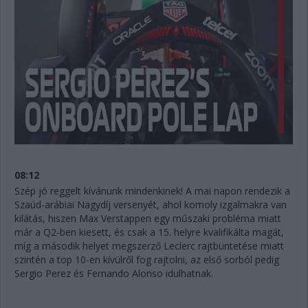
08:12
Szép jó reggelt kívánunk mindenkinek! A mai napon rendezik a
Szaúd-arábiai Nagydíj versenyét, ahol komoly izgalmakra van
kilátás, hiszen Max Verstappen egy műszaki probléma miatt
már a Q2-ben kiesett, és csak a 15. helyre kvalifikálta magát,
míg a második helyet megszerző Leclerc rajtbüntetése miatt
szintén a top 10-en kívülről fog rajtolni, az első sorból pedig
Sergio Perez és Fernando Alonso idulhatnak.