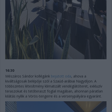
16:30
Mészáros Sándor kollégánk
bejutott oda
, ahova a
kiváltságosak belépője szól a Szaúd-arábiai Nagydíjon. A
többszintes létesítmény klimatizált vendéglátóteret, exkluzív
teraszokat és tetőteraszt foglal magában, ahonnan páratlan
kilátás nyílik a Vörös-tengerre és a versenypályára egyaránt.