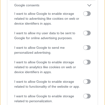
ezzel reagálva az időmérő Q2-es szakaszában történt
Google consents
féltengelytörésre. Második alkalommal szereltek váltót az 1-es
autóba a versenyhétvége során: szombat reggel került sor az
I want to allow Google to enable storage
első váltócserére, miután a pénteki szabadedzéseken
related to advertising like cookies on web or
váltóhibára panaszkodott mindkét pilóta. (Sergio Perez
device identifiers in apps.
autójában szintén cserélték az alkatrészt.) Verstappen Red
Bulljába a Bahreini Nagydíjon és pénteken használt
I want to allow my user data to be sent to
sebességváltó került vissza, büntetés így nem jár a cseréért –
Google for online advertising purposes.
viszont érdemes emlékezni rá, ez a komponens volt bent az
első két edzésen, akkor, mikor a holland a visszaváltásokra
panaszkodott.
I want to allow Google to send me
personalized advertising.
A Red Bull egyúttal a jobb és bal hátsó felfüggesztést is
kicserélte Verstappen autóján, beleértve a féltengelyeket. A
I want to allow Google to enable storage
parc fermére vonatkozó szabályok ezt lehetővé teszik, így
related to analytics like cookies on web or
változatlanul a 15. rajthelyről kezdhet.
device identifiers in apps.
I want to allow Google to enable storage
related to functionality of the website or app.
I want to allow Google to enable storage
related to personalization.