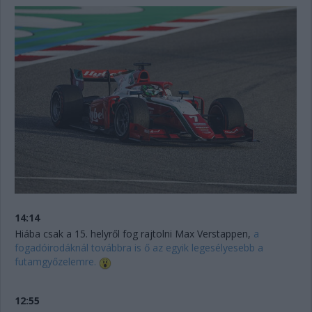
14:14
Hiába csak a 15. helyről fog rajtolni Max Verstappen,
a
fogadóirodáknál továbbra is ő az egyik legesélyesebb a
futamgyőzelemre.
12:55