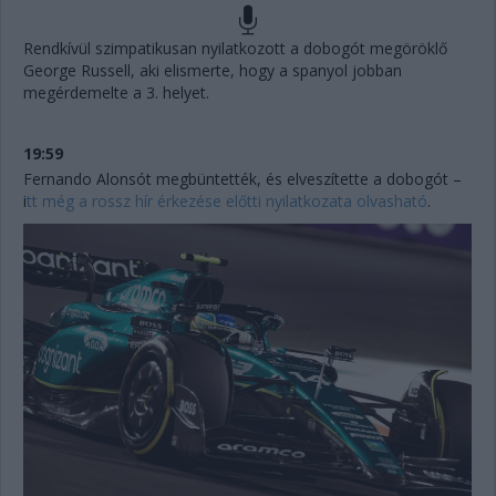
Rendkívül szimpatikusan nyilatkozott a dobogót megöröklő
George Russell, aki elismerte, hogy a spanyol jobban
megérdemelte a 3. helyet.
19:59
Fernando Alonsót megbüntették, és elveszítette a dobogót –
i
tt még a rossz hír érkezése előtti nyilatkozata olvasható
.