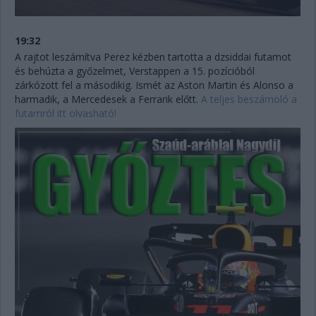
19:32
A rajtot leszámítva Perez kézben tartotta a dzsiddai futamot
és behúzta a győzelmet, Verstappen a 15. pozícióból
zárkózott fel a másodikig. Ismét az Aston Martin és Alonso a
harmadik, a Mercedesek a Ferrarik előtt.
A teljes beszámoló a
futamról itt olvasható!