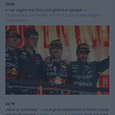
23:05
A nap végére mai hírösszefoglalónkat ajánljuk:
itt
megtaláljátok, mi minden történt a Szaúd-arábiai Nagydíj
vasárnapján!
22:19
„Nem jó eredmény” – összegezte tökéletesen a Ferrari szaúdi
versenyét Vasseur.
Leclerc és Sainz is kiemelte
, nem volt meg