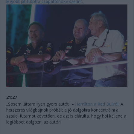
legjobbját futotta csapatfőnöke szerint.
21:27
„Sosem láttam ilyen gyors autót” –
Hamilton a Red Bullról
. A
hétszeres világbajnok próbált a jó dolgokra koncentrálni a
szaúdi futamot követően, de azt is elárulta, hogy hol kellene a
legtöbbet dolgozni az autón.