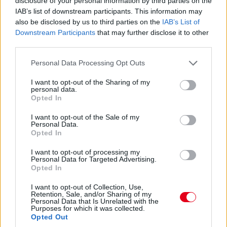
disclosure of your personal information by third parties on the
IAB’s list of downstream participants. This information may
also be disclosed by us to third parties on the
IAB’s List of
Downstream Participants
that may further disclose it to other
third parties.
Please note that this website/app uses one or more Google
Personal Data Processing Opt Outs
services and may gather and store information including but
not limited to your visit or usage behaviour. You may click to
I want to opt-out of the Sharing of my
17:01
personal data.
grant or deny consent to Google and its third-party tags to
Opted In
use your data for below specified purposes in below Google
Max Verstappen RB19-esében vasárnap, a nagydíjat
consent section.
I want to opt-out of the Sale of my
megelőzően újra sebességváltót cserélt a Red Bull csapata –
Personal Data.
ezzel reagálva az időmérő Q2-es szakaszában történt
Opted In
féltengelytörésre. Második alkalommal szereltek váltót az 1-es
I want to opt-out of processing my
autóba a versenyhétvége során: szombat reggel került sor az
Personal Data for Targeted Advertising.
első váltócserére, miután a pénteki szabadedzéseken
Opted In
váltóhibára panaszkodott mindkét pilóta. (Sergio Perez
autójában szintén cserélték az alkatrészt.) Verstappen Red
I want to opt-out of Collection, Use,
Bulljába a Bahreini Nagydíjon és pénteken használt
Retention, Sale, and/or Sharing of my
Personal Data that Is Unrelated with the
sebességváltó került vissza, büntetés így nem jár a cseréért –
Purposes for which it was collected.
viszont érdemes emlékezni rá, ez a komponens volt bent az
Opted Out
első két edzésen, akkor, mikor a holland a visszaváltásokra