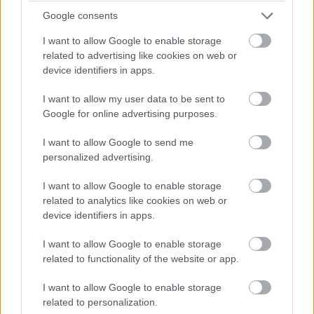
panaszkodott.
Google consents
A Red Bull egyúttal a jobb és bal hátsó felfüggesztést is
I want to allow Google to enable storage
kicserélte Verstappen autóján, beleértve a féltengelyeket. A
related to advertising like cookies on web or
parc fermére vonatkozó szabályok ezt lehetővé teszik, így
device identifiers in apps.
változatlanul a 15. rajthelyről kezdhet.
I want to allow my user data to be sent to
Google for online advertising purposes.
I want to allow Google to send me
personalized advertising.
I want to allow Google to enable storage
related to analytics like cookies on web or
device identifiers in apps.
I want to allow Google to enable storage
related to functionality of the website or app.
I want to allow Google to enable storage
16:31
related to personalization.