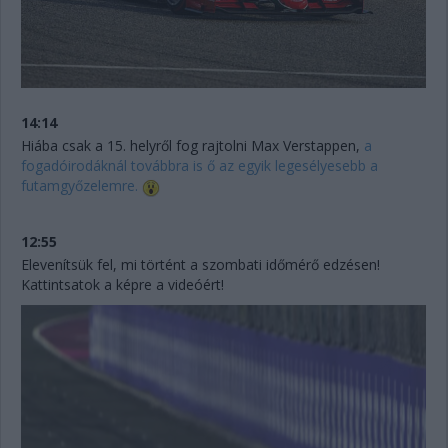
14:14
Hiába csak a 15. helyről fog rajtolni Max Verstappen,
a
fogadóirodáknál továbbra is ő az egyik legesélyesebb a
futamgyőzelemre.
12:55
Elevenítsük fel, mi történt a szombati időmérő edzésen!
Kattintsatok a képre a videóért!