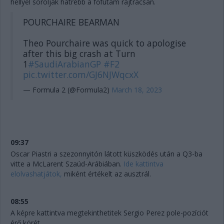
hellyel sorolják hátrébb a főfutam rajtrácsán.
POURCHAIRE BEARMAN
Theo Pourchaire was quick to apologise
after this big crash at Turn
1
#SaudiArabianGP
#F2
pic.twitter.com/GJ6NJWqcxX
— Formula 2 (@Formula2)
March 18, 2023
09:37
Oscar Piastri a szezonnyitón látott küszködés után a Q3-ba
vitte a McLarent Szaúd-Arábiában.
Ide kattintva
elolvashatjátok,
miként értékelt az ausztrál.
08:55
A képre kattintva megtekinthetitek Sergio Perez pole-pozíciót
érő körét.