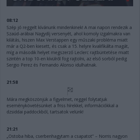
08:12
Szép jó reggelt kívánunk mindenkinek! A mai napon rendezik a
Szaúd-arábiai Nagydíj versenyét, ahol komoly izgalmakra van
kilátás, hiszen Max Verstappen egy műszaki probléma miatt
már a Q2-ben kiesett, és csak a 15. helyre kvalifikálta magát,
míg a második helyet megszerző Leclerc rajtbüntetése miatt
szintén a top 10-en kívülről fog rajtolni, az első sorból pedig
Sergio Perez és Fernando Alonso idulhatnak.
21:58
Mára megköszönjük a figyelmet, reggel folytatjuk
eseménykövetésünket a friss hírekkel, információkkal a
dzsiddai paddockból, tartsatok velünk!
21:21
„Ostoba hiba, cserbenhagytam a csapatot” – Norris nagyon