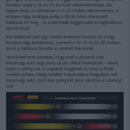
kezdeni, majd a 18. és 25. kör közt váltani keményre. Aki
lágyon kezd, az várhatóan a 13-20. körben vált keményre, a
közepes-lágy stratégia pedig a 28-36. körre ütemezett
kiállással éri meg – ez a harmadik leggyorsabb az egykiállásos
opciók közül.
Két kiállással csak egy módon érdemes tervezni: ez a lágy-
közepes-lágy kombináció, cserével a 10-15. és 32-38. körben,
de ez a taktika is lassabb az említett háromnál.
Hozzá kell tenni azonban, hogy ezek a jóslatok csak
biztonsági autó vagy piros zászló nélkül érvényesek – amint
bejön a safety car, a csapatok reagálnak és borul a Pirelli
minden jóslata. Eddig mindkét Szaúd-arábiai Nagydíjon volt
biztonsági autó, 2021-ben pedig két piros zászlóra is szükség
volt.