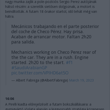
nagy munka zajlik a pole-pozíciós Sergio Perez autójának
hátsó részén: a szerelők sietősen dolgoznak, a motort is
beindították. A futam 18 órakor startol, idő tehát még van
hátra.
Mecánicos trabajando en el parte posterior
del coche de Checo Pérez. Hay prisa.
Acaban de arrancar motor. Faltan 2h20
para salida.
Mechanics working on Checo Perez rear of
the the car. They are in a rush. Engine
started. 2h20 to the start.
#f1
#SaudiArabianGP
pic.twitter.com/VPIHD6at5O
— Albert Fabrega (@AlbertFabrega)
March 19, 2023
16:06
A Pirelli kiadta előrejelzését a futam bokszkiállásaira: a
gumigyártó jóslata alapján a leggyorsabb stratégia közepesen