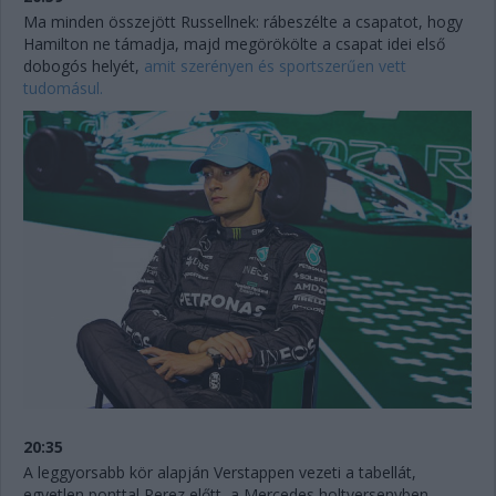
Ma minden összejött Russellnek: rábeszélte a csapatot, hogy
Hamilton ne támadja, majd megörökölte a csapat idei első
dobogós helyét,
amit szerényen és sportszerűen vett
tudomásul.
20:35
A leggyorsabb kör alapján Verstappen vezeti a tabellát,
egyetlen ponttal Perez előtt, a Mercedes holtversenyben