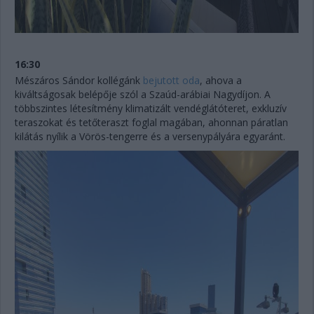
16:30
Mészáros Sándor kollégánk
bejutott oda
, ahova a
kiváltságosak belépője szól a Szaúd-arábiai Nagydíjon. A
többszintes létesítmény klimatizált vendéglátóteret, exkluzív
teraszokat és tetőteraszt foglal magában, ahonnan páratlan
kilátás nyílik a Vörös-tengerre és a versenypályára egyaránt.