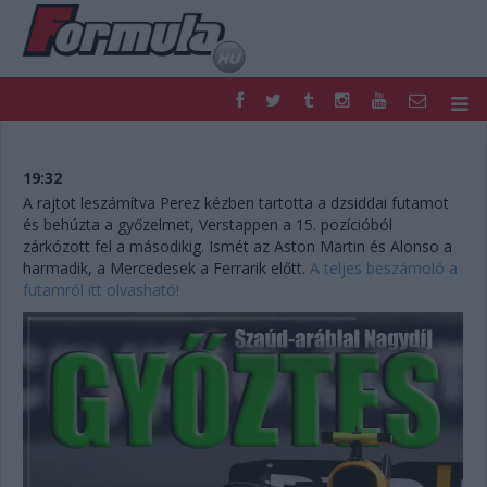
F1
PARC FERMÉ
FORMULA
MOTOR
19:32
NEMZETKÖZI
HAZAI
A rajtot leszámítva Perez kézben tartotta a dzsiddai futamot
és behúzta a győzelmet, Verstappen a 15. pozícióból
RETRO
EGYÉB
zárkózott fel a másodikig. Ismét az Aston Martin és Alonso a
PODCAST
SHOP
harmadik, a Mercedesek a Ferrarik előtt.
A teljes beszámoló a
LIVE
TIPPJÁTÉK
futamról itt olvasható!
DIGITÁLIS MAGAZIN
PONTÁLLÁSOK
VERSENYNAPTÁRAK