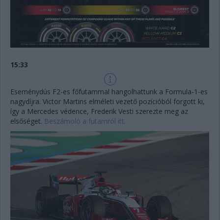
15:33
Eseménydús F2-es főfutammal hangolhattunk a Formula-1-es
nagydíjra. Victor Martins elméleti vezető pozícióból forgott ki,
így a Mercedes védence, Frederik Vesti szerezte meg az
elsőséget.
Beszámoló a futamról itt.