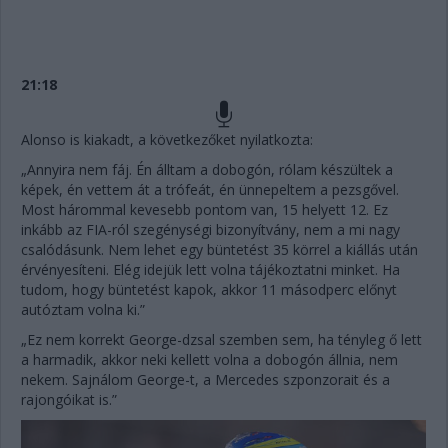
21:18
Alonso is kiakadt, a következőket nyilatkozta:
„Annyira nem fáj. Én álltam a dobogón, rólam készültek a
képek, én vettem át a trófeát, én ünnepeltem a pezsgővel.
Most hárommal kevesebb pontom van, 15 helyett 12. Ez
inkább az FIA-ról szegénységi bizonyítvány, nem a mi nagy
csalódásunk. Nem lehet egy büntetést 35 körrel a kiállás után
érvényesíteni. Elég idejük lett volna tájékoztatni minket. Ha
tudom, hogy büntetést kapok, akkor 11 másodperc előnyt
autóztam volna ki.”
„Ez nem korrekt George-dzsal szemben sem, ha tényleg ő lett
a harmadik, akkor neki kellett volna a dobogón állnia, nem
nekem. Sajnálom George-t, a Mercedes szponzorait és a
rajongóikat is.”