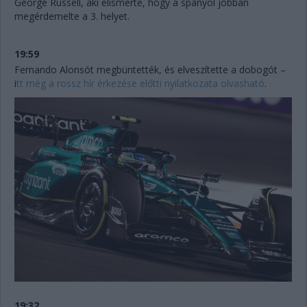
George Russell, aki elismerte, hogy a spanyol jobban
megérdemelte a 3. helyet.
19:59
Fernando Alonsót megbüntették, és elveszítette a dobogót –
i
tt még a rossz hír érkezése előtti nyilatkozata olvasható
.
19:32