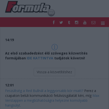
F1
PARC FERMÉ
FORMULA
MOTOR
14:19
NEMZETKÖZI
HAZAI
RETRO
EGYÉB
Az első szabadedzést élő szöveges közvetítés
PODCAST
SHOP
formájában
IDE KATTINTVA
tudjátok követni!
LIVE
TIPPJÁTÉK
DIGITÁLIS MAGAZIN
PONTÁLLÁSOK
Vissza a közvetítéshez
VERSENYNAPTÁRAK
12:01
Feszültség a Red Bullnál a leggyorsabb kör miatt?
Perez a
csapaton belüli kommunikáció felülvizsgálatát kéri, míg
Max
Verstappen a megbízhatóságra helyezne komolyabb
hangsúlyt.