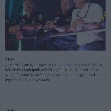
21:27
„Sosem láttam ilyen gyors autót” –
Hamilton a Red Bullról
. A
hétszeres világbajnok próbált a jó dolgokra koncentrálni a
szaúdi futamot követően, de azt is elárulta, hogy hol kellene a
legtöbbet dolgozni az autón.
21:18