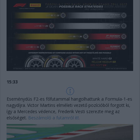
15:33
Eseménydús F2-es főfutammal hangolhattunk a Formula-1-es
nagydíjra. Victor Martins elméleti vezető pozícióból forgott ki,
így a Mercedes védence, Frederik Vesti szerezte meg az
elsőséget.
Beszámoló a futamról itt.