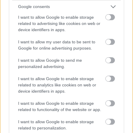
első váltócserére, miután a pénteki szabadedzéseken
Google consents
váltóhibára panaszkodott mindkét pilóta. (Sergio Perez
autójában szintén cserélték az alkatrészt.) Verstappen Red
I want to allow Google to enable storage
Bulljába a Bahreini Nagydíjon és pénteken használt
related to advertising like cookies on web or
sebességváltó került vissza, büntetés így nem jár a cseréért –
device identifiers in apps.
viszont érdemes emlékezni rá, ez a komponens volt bent az
első két edzésen, akkor, mikor a holland a visszaváltásokra
I want to allow my user data to be sent to
panaszkodott.
Google for online advertising purposes.
A Red Bull egyúttal a jobb és bal hátsó felfüggesztést is
kicserélte Verstappen autóján, beleértve a féltengelyeket. A
I want to allow Google to send me
parc fermére vonatkozó szabályok ezt lehetővé teszik, így
personalized advertising.
változatlanul a 15. rajthelyről kezdhet.
I want to allow Google to enable storage
related to analytics like cookies on web or
device identifiers in apps.
I want to allow Google to enable storage
related to functionality of the website or app.
I want to allow Google to enable storage
related to personalization.