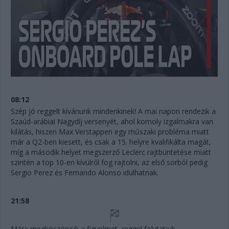
08:12
Szép jó reggelt kívánunk mindenkinek! A mai napon rendezik a
Szaúd-arábiai Nagydíj versenyét, ahol komoly izgalmakra van
kilátás, hiszen Max Verstappen egy műszaki probléma miatt
már a Q2-ben kiesett, és csak a 15. helyre kvalifikálta magát,
míg a második helyet megszerző Leclerc rajtbüntetése miatt
szintén a top 10-en kívülről fog rajtolni, az első sorból pedig
Sergio Perez és Fernando Alonso idulhatnak.
21:58
Mára megköszönjük a figyelmet, reggel folytatjuk