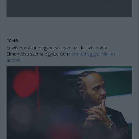
10:46
Lewis Hamilton nagyon szenved az idei szezonban.
Elmondása szerint egyszerűen
nem tud eggyé válni az
autóval.