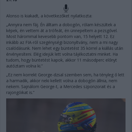
Alonso is kiakadt, a következőket nyilatkozta:
„Annyira nem fáj. Én álltam a dobogón, rólam készültek a
képek, én vettem át a trófeát, én ünnepeltem a pezsgővel.
Most hárommal kevesebb pontom van, 15 helyett 12. Ez
inkább az FIA-ról szegénységi bizonyítvány, nem a mi nagy
csalódásunk. Nem lehet egy büntetést 35 körrel a kiállás után
érvényesíteni. Elég idejük lett volna tájékoztatni minket. Ha
tudom, hogy büntetést kapok, akkor 11 másodperc előnyt
autóztam volna ki.”
„Ez nem korrekt George-dzsal szemben sem, ha tényleg ő lett
a harmadik, akkor neki kellett volna a dobogón állnia, nem
nekem. Sajnálom George-t, a Mercedes szponzorait és a
rajongóikat is.”