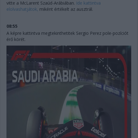
vitte a McLarent Szaúd-Arábiában.
Ide kattintva
elolvashatjátok,
miként értékelt az ausztrál.
08:55
A képre kattintva megtekinthetitek Sergio Perez pole-pozíciót
érő körét.