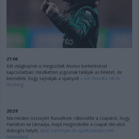
21:06
Két világbajnok is megszólalt Alonso büntetésével
kapcsolatban: mindketten jogosnak találják az ítéletet, de
kiemelték, hogy sajnálják a spanyolt –
ezt mondta Hill és
Rosberg.
20:59
Ma minden összejött Russellnek: rábeszélte a csapatot, hogy
Hamilton ne támadja, majd megörökölte a csapat idei első
dobogós helyét,
amit szerényen és sportszerűen vett
tudomásul.