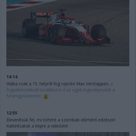
14:14
Hiába csak a 15. helyről fog rajtolni Max Verstappen,
a
fogadóirodáknál továbbra is ő az egyik legesélyesebb a
futamgyőzelemre.
12:55
Elevenítsük fel, mi történt a szombati időmérő edzésen!
Kattintsatok a képre a videóért!