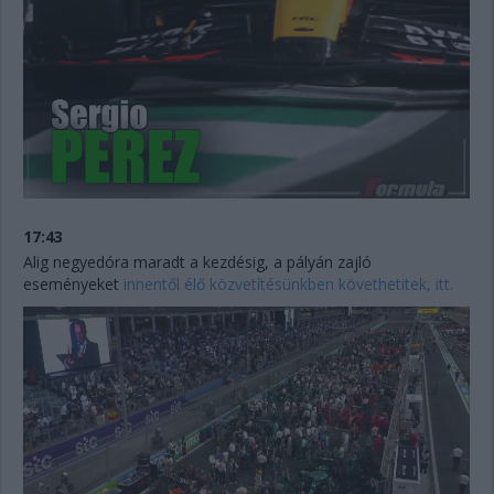
17:43
Alig negyedóra maradt a kezdésig, a pályán zajló
eseményeket
innentől élő közvetítésünkben követhetitek, itt.