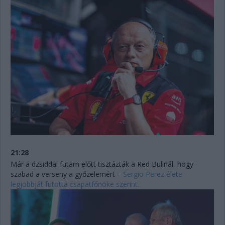
21:28
Már a dzsiddai futam előtt tisztázták a Red Bullnál, hogy
szabad a verseny a győzelemért –
Sergio Perez élete
legjobbját futotta csapatfőnöke szerint.