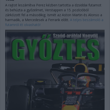
A rajtot leszámítva Perez kézben tartotta a dzsiddai futamot
és behúzta a győzelmet, Verstappen a 15. pozícióból
zárkózott fel a másodikig. Ismét az Aston Martin és Alonso a
harmadik, a Mercedesek a Ferrarik előtt.
A teljes beszámoló a
futamról itt olvasható!