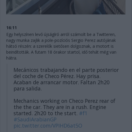
16:11
Egy helyszínen levő újságíró arról számolt be a Twitteren,
nagy munka zajlik a pole-pozíciós Sergio Perez autójának
hátsó részén: a szerelők sietősen dolgoznak, a motort is
beindították. A futam 18 órakor startol, idő tehát még van
hátra.
Mecánicos trabajando en el parte posterior
del coche de Checo Pérez. Hay prisa.
Acaban de arrancar motor. Faltan 2h20
para salida.
Mechanics working on Checo Perez rear of
the the car. They are in a rush. Engine
started. 2h20 to the start.
#f1
#SaudiArabianGP
pic.twitter.com/VPIHD6at5O