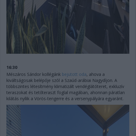
16:30
Mészáros Sándor kollégánk
bejutott oda
, ahova a
kiváltságosak belépője szól a Szaúd-arábiai Nagydíjon. A
többszintes létesítmény klimatizált vendéglátóteret, exkluzív
teraszokat és tetőteraszt foglal magában, ahonnan páratlan
kilátás nyílik a Vörös-tengerre és a versenypályára egyaránt.