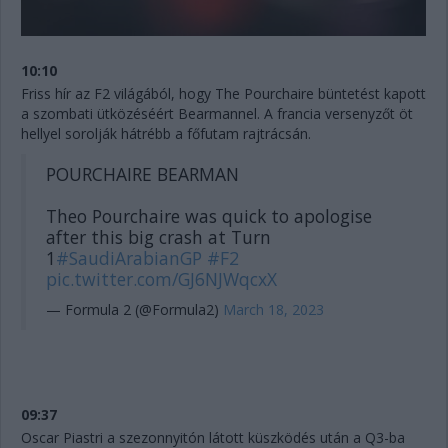
10:10
Friss hír az F2 világából, hogy The Pourchaire büntetést kapott
a szombati ütközéséért Bearmannel. A francia versenyzőt öt
hellyel sorolják hátrébb a főfutam rajtrácsán.
POURCHAIRE BEARMAN
Theo Pourchaire was quick to apologise
after this big crash at Turn
1
#SaudiArabianGP
#F2
pic.twitter.com/GJ6NJWqcxX
— Formula 2 (@Formula2)
March 18, 2023
09:37
Oscar Piastri a szezonnyitón látott küszködés után a Q3-ba