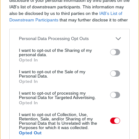
disclosure of your personal information by third parties on the
IAB’s list of downstream participants. This information may
also be disclosed by us to third parties on the
IAB’s List of
Downstream Participants
that may further disclose it to other
third parties.
Please note that this website/app uses one or more Google
Personal Data Processing Opt Outs
services and may gather and store information including but
not limited to your visit or usage behaviour. You may click to
I want to opt-out of the Sharing of my
personal data.
grant or deny consent to Google and its third-party tags to
Opted In
use your data for below specified purposes in below Google
consent section.
I want to opt-out of the Sale of my
Personal Data.
Opted In
17:01
I want to opt-out of processing my
Personal Data for Targeted Advertising.
Opted In
Max Verstappen RB19-esében vasárnap, a nagydíjat
I want to opt-out of Collection, Use,
megelőzően újra sebességváltót cserélt a Red Bull csapata –
Retention, Sale, and/or Sharing of my
ezzel reagálva az időmérő Q2-es szakaszában történt
Personal Data that Is Unrelated with the
féltengelytörésre. Második alkalommal szereltek váltót az 1-es
Purposes for which it was collected.
Opted Out
autóba a versenyhétvége során: szombat reggel került sor az