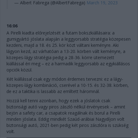
— Albert Fabrega (@AlbertFabrega)
March 19, 2023
16:06
A Pirelli kiadta előrejelzését a futam bokszkiállásaira: a
gumigyártó jóslata alapján a leggyorsabb stratégia közepesen
kezdeni, majd a 18. és 25. kör közt váltani keményre. Aki
lágyon kezd, az várhatóan a 13-20. körben vált keményre, a
közepes-lágy stratégia pedig a 28-36. körre ütemezett
kiállással éri meg – ez a harmadik leggyorsabb az egykiállásos
opciók közül.
Két kiállással csak egy módon érdemes tervezni: ez a lágy-
közepes-lágy kombináció, cserével a 10-15. és 32-38. körben,
de ez a taktika is lassabb az említett háromnál.
Hozzá kell tenni azonban, hogy ezek a jóslatok csak
biztonsági autó vagy piros zászló nélkül érvényesek – amint
bejön a safety car, a csapatok reagálnak és borul a Pirelli
minden jóslata. Eddig mindkét Szaúd-arábiai Nagydíjon volt
biztonsági autó, 2021-ben pedig két piros zászlóra is szükség
volt.