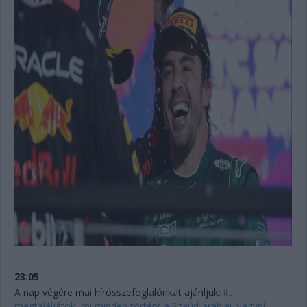
23:05
A nap végére mai hírösszefoglalónkat ajánljuk:
itt
megtaláljátok, mi minden történt a Szaúd-arábiai Nagydíj