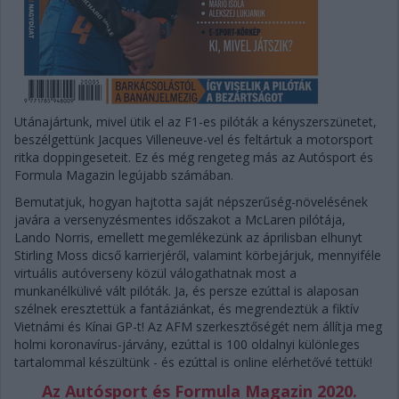
Utánajártunk, mivel ütik el az F1-es pilóták a kényszerszünetet,
beszélgettünk Jacques Villeneuve-vel és feltártuk a motorsport
ritka doppingeseteit. Ez és még rengeteg más az Autósport és
Formula Magazin legújabb számában.
Bemutatjuk, hogyan hajtotta saját népszerűség-növelésének
javára a versenyzésmentes időszakot a McLaren pilótája,
Lando Norris, emellett megemlékezünk az áprilisban elhunyt
Stirling Moss dicső karrierjéről, valamint körbejárjuk, mennyiféle
virtuális autóverseny közül válogathatnak most a
munkanélkülivé vált pilóták. Ja, és persze ezúttal is alaposan
szélnek eresztettük a fantáziánkat, és megrendeztük a fiktív
Vietnámi és Kínai GP-t! Az AFM szerkesztőségét nem állítja meg
holmi koronavírus-járvány, ezúttal is 100 oldalnyi különleges
tartalommal készültünk - és ezúttal is online elérhetővé tettük!
Az Autósport és Formula Magazin 2020.