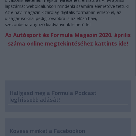
olvasóink életének megkönnyítéséhez, emiatt az AFM áprilisi
lapszámát weboldalunkon mindenki számára elérhetővé tettük!
Az e havi magazin kizárólag digitális formában érhető el, az
újságárusoknál pedig továbbra is az előző havi,
szezonbeharangozó kiadványunk lelhető fel.
Az Autósport és Formula Magazin 2020. április
száma online megtekintéséhez kattints ide!
Hallgasd meg a Formula Podcast
legfrissebb adását!
Kövess minket a Facebookon