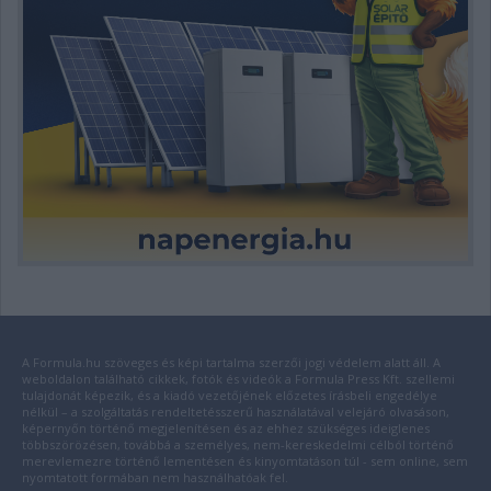
A Formula.hu szöveges és képi tartalma szerzői jogi védelem alatt áll. A
weboldalon található cikkek, fotók és videók a Formula Press Kft. szellemi
tulajdonát képezik, és a kiadó vezetőjének előzetes írásbeli engedélye
nélkül – a szolgáltatás rendeltetésszerű használatával velejáró olvasáson,
képernyőn történő megjelenítésen és az ehhez szükséges ideiglenes
többszörözésen, továbbá a személyes, nem-kereskedelmi célból történő
merevlemezre történő lementésen és kinyomtatáson túl - sem online, sem
nyomtatott formában nem használhatóak fel.