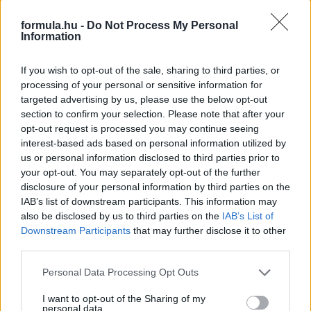
1 napja
formula.hu -
Do Not Process My Personal
Ilyen lehet a jövő F1-es szabályrendszere Domenicali
Information
szerint
If you wish to opt-out of the sale, sharing to third parties, or
processing of your personal or sensitive information for
targeted advertising by us, please use the below opt-out
section to confirm your selection. Please note that after your
opt-out request is processed you may continue seeing
interest-based ads based on personal information utilized by
us or personal information disclosed to third parties prior to
your opt-out. You may separately opt-out of the further
disclosure of your personal information by third parties on the
IAB’s list of downstream participants. This information may
also be disclosed by us to third parties on the
IAB’s List of
Downstream Participants
that may further disclose it to other
third parties.
2 napja
Please note that this website/app uses one or more Google
Personal Data Processing Opt Outs
services and may gather and store information including but
Újabb korábbi F2-es bajnok folytatja a Formula-E-ben
not limited to your visit or usage behaviour. You may click to
I want to opt-out of the Sharing of my
personal data.