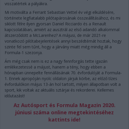
visszatértek a pályákra.
Mi motiválta a Ferrarit Sebastian Vettel év végi elküldésére,
története legfiatalabb pilótapárosának összeállításához, és mi
siklott félre ilyen gyorsan Daniel Ricciardo és a Renault
kapcsolatában, amiért az ausztrál az első adandó alkalommal
átszerződött a McLarenhez? A májusi, de már 2021-re
vonatkozó pilótabejelentések annyi beszédtémát hoztak, hogy
szinte fel sem tűnt, hogy a járvány miatt még mindig áll a
Formula-1 szezonja.
Ám még csak nem is ez a nagy fennforgás tette igazán
emlékezetessé a májust, hanem a tény, hogy ebben a
hónapban ünnepelte fennállásának 70. évfordulóját a Formula-
1. Ennek apropóján nyolc oldalon járjuk körbe, az előző tízes
évfordulókon május 13-án hol tartott, milyen állapotban volt a
sport, kik voltak az aktuális sztárjai és rekorderei. Kellemes
időutazást!
Az Autósport és Formula Magazin 2020.
júniusi száma online megtekintéséhez
kattints ide!