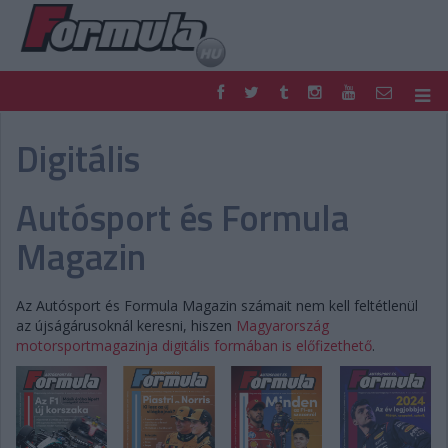
F1
PARC FERMÉ
Digitális
FORMULA
MOTOR
NEMZETKÖZI
HAZAI
Autósport és Formula
RETRO
EGYÉB
PODCAST
SHOP
Magazin
LIVE
TIPPJÁTÉK
DIGITÁLIS MAGAZIN
PONTÁLLÁSOK
Az Autósport és Formula Magazin számait nem kell feltétlenül
VERSENYNAPTÁRAK
az újságárusoknál keresni, hiszen
Magyarország
motorsportmagazinja digitális formában is előfizethető
.