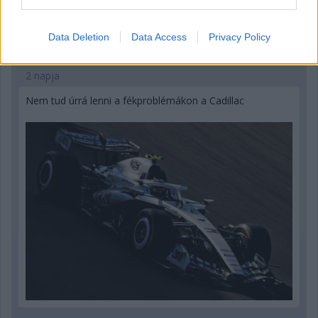
Data Deletion
Data Access
Privacy Policy
2 napja
Nem tud úrrá lenni a fékproblémákon a Cadillac