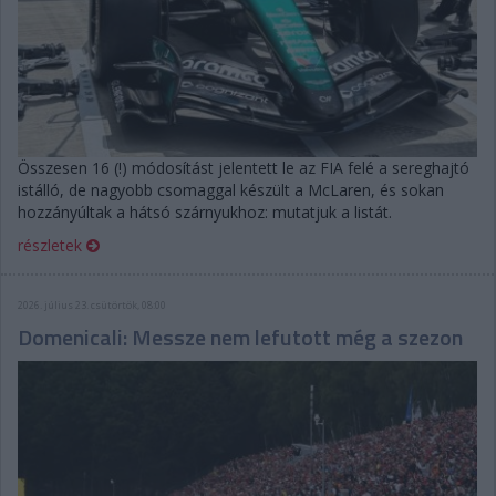
Összesen 16 (!) módosítást jelentett le az FIA felé a sereghajtó
istálló, de nagyobb csomaggal készült a McLaren, és sokan
hozzányúltak a hátsó szárnyukhoz: mutatjuk a listát.
részletek
2026. július 23. csütörtök, 08:00
Domenicali: Messze nem lefutott még a szezon