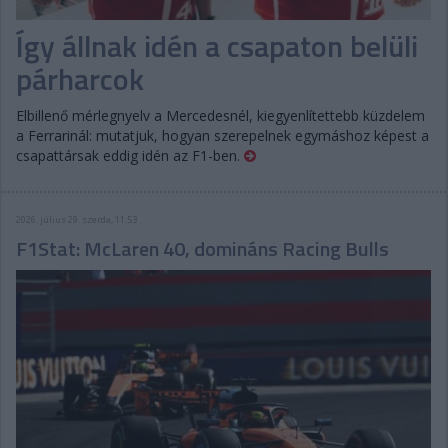
Így állnak idén a csapaton belüli
párharcok
Elbillenő mérlegnyelv a Mercedesnél, kiegyenlítettebb küzdelem
a Ferrarinál: mutatjuk, hogyan szerepelnek egymáshoz képest a
csapattársak eddig idén az F1-ben.
2026. július 29. szerda, 11:53
F1Stat: McLaren 40, domináns Racing Bulls