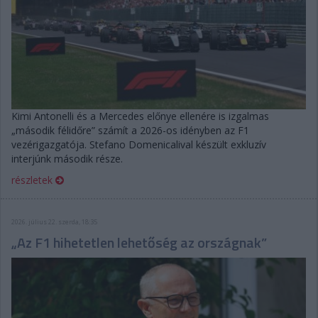
Kimi Antonelli és a Mercedes előnye ellenére is izgalmas
„második félidőre” számít a 2026-os idényben az F1
vezérigazgatója. Stefano Domenicalival készült exkluzív
interjúnk második része.
részletek
2026. július 22. szerda, 18:35
„Az F1 hihetetlen lehetőség az országnak”