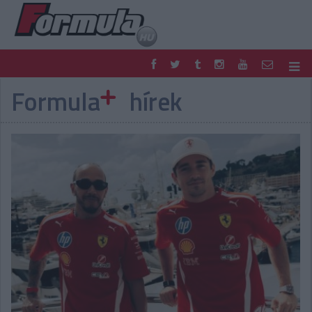
Formula
hírek
F1
PARC FERMÉ
FORMULA
MOTOR
NEMZETKÖZI
HAZAI
RETRO
EGYÉB
PODCAST
SHOP
LIVE
TIPPJÁTÉK
DIGITÁLIS MAGAZIN
PONTÁLLÁSOK
VERSENYNAPTÁRAK