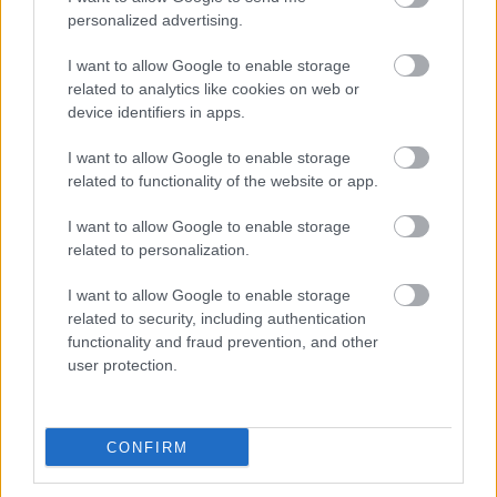
personalized advertising.
2 órája
I want to allow Google to enable storage
MotoGP: Bezzecchi közel egy másodpercet javított a
related to analytics like cookies on web or
körrekordon
device identifiers in apps.
I want to allow Google to enable storage
related to functionality of the website or app.
I want to allow Google to enable storage
related to personalization.
I want to allow Google to enable storage
related to security, including authentication
functionality and fraud prevention, and other
user protection.
2 órája
CONFIRM
Sajtó: Az Aston Martintól érkezik Lambiase utódja a Red
Bullhoz?