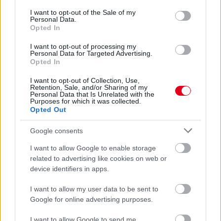
consent section.
I want to opt-out of the Sale of my
Personal Data.
frissebb anyagok
korábbi anyagok
Opted In
I want to opt-out of processing my
Personal Data for Targeted Advertising.
Opted In
Hallgasd meg a Formula Podcast
legfrissebb adását!
I want to opt-out of Collection, Use,
Retention, Sale, and/or Sharing of my
Personal Data that Is Unrelated with the
Purposes for which it was collected.
Opted Out
Kövess minket a Facebookon
Google consents
I want to allow Google to enable storage
Formula.hu
related to advertising like cookies on web or
device identifiers in apps.
I want to allow my user data to be sent to
Google for online advertising purposes.
Parc Fermé
I want to allow Google to send me