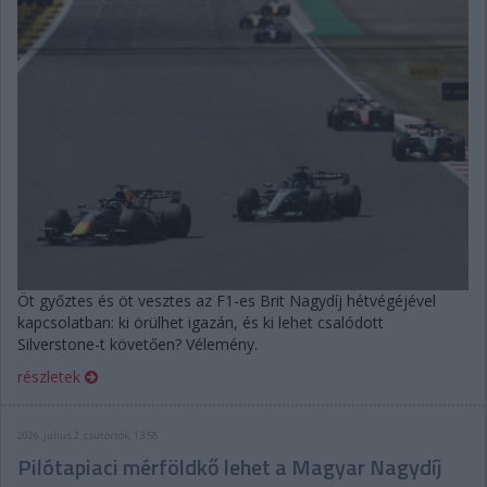
Öt győztes és öt vesztes az F1-es Brit Nagydíj hétvégéjével
kapcsolatban: ki örülhet igazán, és ki lehet csalódott
Silverstone-t követően? Vélemény.
részletek
2026. július 2. csütörtök, 13:58
Pilótapiaci mérföldkő lehet a Magyar Nagydíj