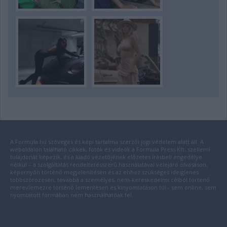
A Formula.hu szöveges és képi tartalma szerzői jogi védelem alatt áll. A
weboldalon található cikkek, fotók és videók a Formula Press Kft. szellemi
tulajdonát képezik, és a kiadó vezetőjének előzetes írásbeli engedélye
nélkül – a szolgáltatás rendeltetésszerű használatával velejáró olvasáson,
képernyőn történő megjelenítésen és az ehhez szükséges ideiglenes
többszörözésen, továbbá a személyes, nem-kereskedelmi célból történő
merevlemezre történő lementésen és kinyomtatáson túl - sem online, sem
nyomtatott formában nem használhatóak fel.