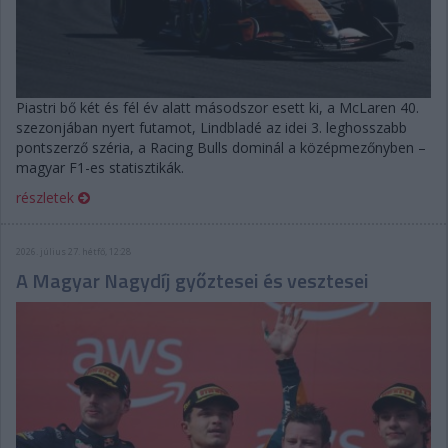
Piastri bő két és fél év alatt másodszor esett ki, a McLaren 40.
szezonjában nyert futamot, Lindbladé az idei 3. leghosszabb
pontszerző széria, a Racing Bulls dominál a középmezőnyben –
magyar F1-es statisztikák.
részletek
2026. július 27. hétfő, 12:28
A Magyar Nagydíj győztesei és vesztesei