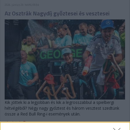
2026. június 29. hétfő, 08:04
Az Osztrák Nagydíj győztesei és vesztesei
Kik jöttek ki a legjobban és kik a legrosszabbul a spielbergi
hétvégéből? Négy nagy győztest és három vesztest szedtünk
össze a Red Bull Ring-i események után.
részletek