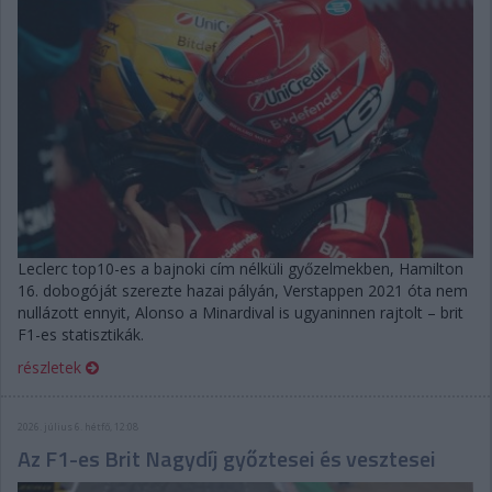
Leclerc top10-es a bajnoki cím nélküli győzelmekben, Hamilton
16. dobogóját szerezte hazai pályán, Verstappen 2021 óta nem
nullázott ennyit, Alonso a Minardival is ugyaninnen rajtolt – brit
F1-es statisztikák.
részletek
2026. július 6. hétfő, 12:08
Az F1-es Brit Nagydíj győztesei és vesztesei