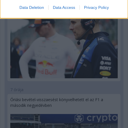
Data Deletion
Data Access
Privacy Policy
7 órája
Óriási bevétel-visszaesést könyvelhetett el az F1 a
második negyedévben