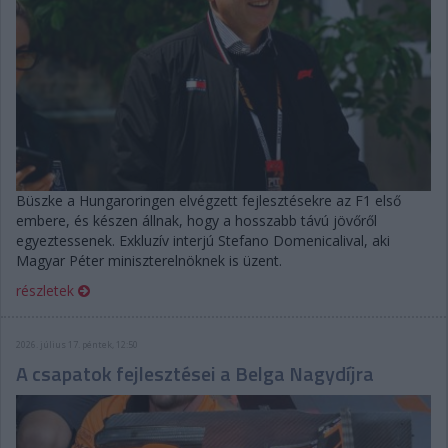
Büszke a Hungaroringen elvégzett fejlesztésekre az F1 első
embere, és készen állnak, hogy a hosszabb távú jövőről
egyeztessenek. Exkluzív interjú Stefano Domenicalival, aki
Magyar Péter miniszterelnöknek is üzent.
részletek
2026. július 17. péntek, 12:50
A csapatok fejlesztései a Belga Nagydíjra