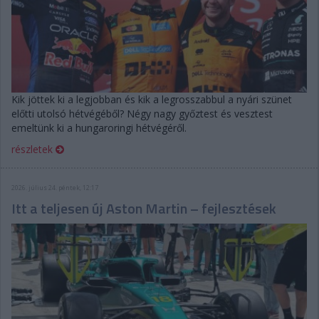
Kik jöttek ki a legjobban és kik a legrosszabbul a nyári szünet
előtti utolsó hétvégéből? Négy nagy győztest és vesztest
emeltünk ki a hungaroringi hétvégéről.
részletek
2026. július 24. péntek, 12:17
Itt a teljesen új Aston Martin – fejlesztések