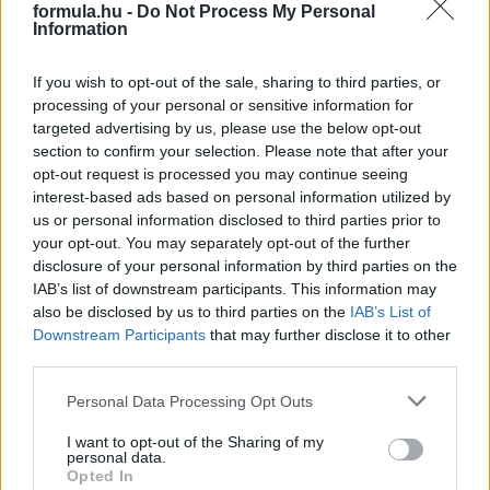
formula.hu -
Do Not Process My Personal
Information
2026. június 28. vasárnap, 08:21
Miért tarthatta meg a pole-t Russell?
If you wish to opt-out of the sale, sharing to third parties, or
processing of your personal or sensitive information for
targeted advertising by us, please use the below opt-out
section to confirm your selection. Please note that after your
opt-out request is processed you may continue seeing
interest-based ads based on personal information utilized by
us or personal information disclosed to third parties prior to
your opt-out. You may separately opt-out of the further
disclosure of your personal information by third parties on the
IAB’s list of downstream participants. This information may
also be disclosed by us to third parties on the
IAB’s List of
Downstream Participants
that may further disclose it to other
third parties.
Please note that this website/app uses one or more Google
És miért volt eleinte csak szimpla sárga zászlós jelzés
Personal Data Processing Opt Outs
Verstappen balesete után? Utóbbira az FIA procedúrája, a
services and may gather and store information including but
címben feltett kérdésre a telemetria ad választ.
not limited to your visit or usage behaviour. You may click to
I want to opt-out of the Sharing of my
personal data.
grant or deny consent to Google and its third-party tags to
részletek
Opted In
use your data for below specified purposes in below Google