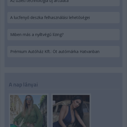
Az üzleti technológia új arculata
A lucfenyő deszka felhasználási lehetőségei
Miben más a nyíltvégű lízing?
Prémium Autóház Kft.: Öt autómárka Hatvanban
A nap lányai