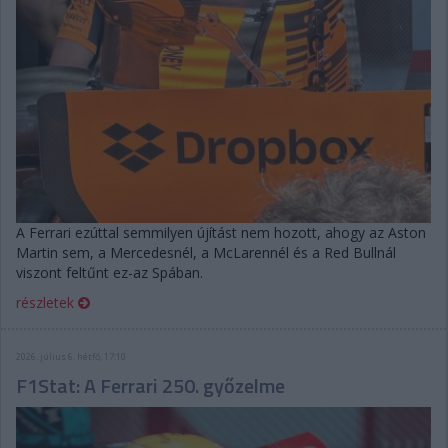
A Ferrari ezúttal semmilyen újítást nem hozott, ahogy az Aston
Martin sem, a Mercedesnél, a McLarennél és a Red Bullnál
viszont feltűnt ez-az Spában.
részletek
2026. július 6. hétfő, 17:10
F1Stat: A Ferrari 250. győzelme