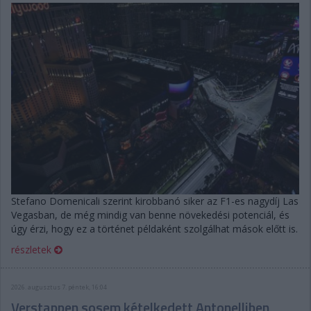
Stefano Domenicali szerint kirobbanó siker az F1-es nagydíj Las
Vegasban, de még mindig van benne növekedési potenciál, és
úgy érzi, hogy ez a történet példaként szolgálhat mások előtt is.
részletek
2026. augusztus 7. péntek, 16:04
Verstappen sosem kételkedett Antonelliben