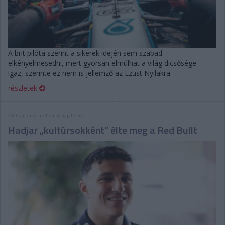
A brit pilóta szerint a sikerek idején sem szabad
elkényelmesedni, mert gyorsan elmúlhat a világ dicsősége –
igaz, szerinte ez nem is jellemző az Ezüst Nyilakra.
részletek
2026. augusztus 9. vasárnap, 07:57
Hadjar „kultúrsokként” élte meg a Red Bullt