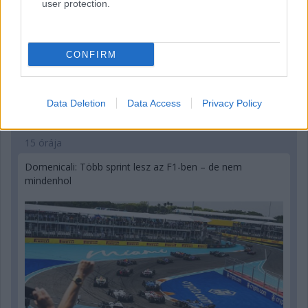
user protection.
CONFIRM
Data Deletion
Data Access
Privacy Policy
15 órája
Domenicali: Több sprint lesz az F1-ben – de nem
mindenhol