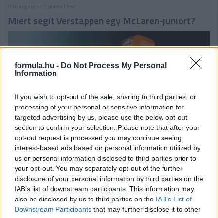
2026. augusztus 7. péntek, 09:57
Miért segít Verstappen egy McLaren-juniort?
formula.hu -
Do Not Process My Personal
Information
If you wish to opt-out of the sale, sharing to third parties, or
processing of your personal or sensitive information for
targeted advertising by us, please use the below opt-out
section to confirm your selection. Please note that after your
opt-out request is processed you may continue seeing
interest-based ads based on personal information utilized by
us or personal information disclosed to third parties prior to
your opt-out. You may separately opt-out of the further
Egy 15 éves belga reménységet igazolt le a négyszeres F1-es
disclosure of your personal information by third parties on the
világbajnok csapata: a holland elárulta, mi vezérelte ezt a
lépést, és hogy mennyire folyik bele a tehetségkutatásba.
IAB’s list of downstream participants. This information may
also be disclosed by us to third parties on the
IAB’s List of
részletek
Downstream Participants
that may further disclose it to other