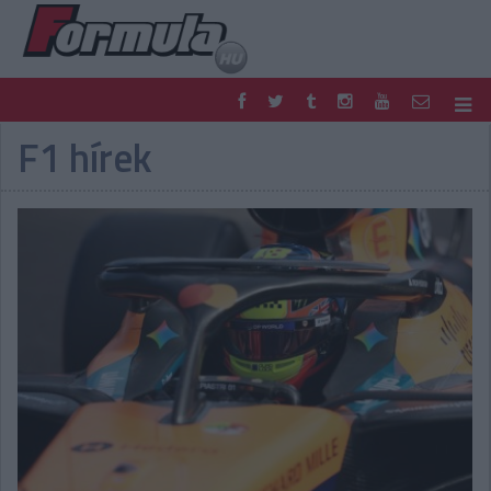
F1 hírek
F1
PARC FERMÉ
FORMULA
MOTOR
NEMZETKÖZI
HAZAI
RETRO
EGYÉB
PODCAST
SHOP
LIVE
TIPPJÁTÉK
DIGITÁLIS MAGAZIN
PONTÁLLÁSOK
VERSENYNAPTÁRAK