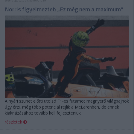
2026. augusztus 7. péntek, 10:59
Norris figyelmeztet: „Ez még nem a maximum”
A nyári szünet előtti utolsó F1-es futamot megnyerő világbajnok
úgy érzi, még több potenciál rejlik a McLarenben, de ennek
kiaknázásához tovább kell fejleszteniük.
részletek