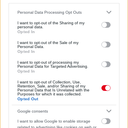
third parties.
frissebb anyagok
korábbi anyagok
Please note that this website/app uses one or more Google
Personal Data Processing Opt Outs
services and may gather and store information including but
not limited to your visit or usage behaviour. You may click to
I want to opt-out of the Sharing of my
personal data.
grant or deny consent to Google and its third-party tags to
Opted In
use your data for below specified purposes in below Google
consent section.
I want to opt-out of the Sale of my
Personal Data.
Opted In
I want to opt-out of processing my
Personal Data for Targeted Advertising.
Opted In
I want to opt-out of Collection, Use,
Retention, Sale, and/or Sharing of my
Personal Data that Is Unrelated with the
Purposes for which it was collected.
Opted Out
Google consents
Hallgasd meg a Formula Podcast
I want to allow Google to enable storage
legfrissebb adását!
related to advertising like cookies on web or