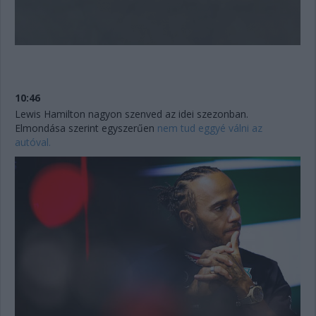
10:46
Lewis Hamilton nagyon szenved az idei szezonban.
Elmondása szerint egyszerűen
nem tud eggyé válni az
autóval.