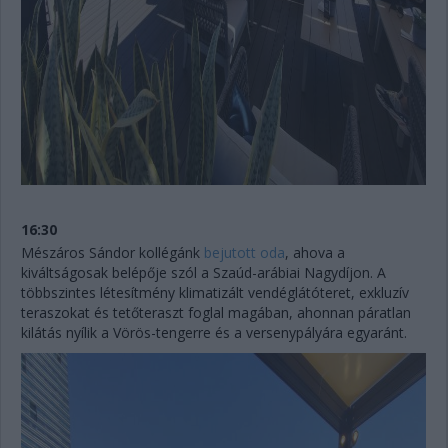
16:30
Mészáros Sándor kollégánk
bejutott oda
, ahova a
kiváltságosak belépője szól a Szaúd-arábiai Nagydíjon. A
többszintes létesítmény klimatizált vendéglátóteret, exkluzív
teraszokat és tetőteraszt foglal magában, ahonnan páratlan
kilátás nyílik a Vörös-tengerre és a versenypályára egyaránt.