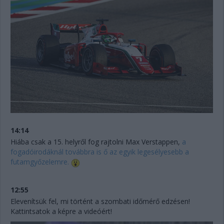
14:14
Hiába csak a 15. helyről fog rajtolni Max Verstappen,
a
fogadóirodáknál továbbra is ő az egyik legesélyesebb a
futamgyőzelemre.
12:55
Elevenítsük fel, mi történt a szombati időmérő edzésen!
Kattintsatok a képre a videóért!