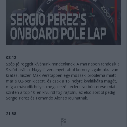
08:12
Szép jó reggelt kívánunk mindenkinek! A mai napon rendezik a
Szaúd-arábiai Nagydíj versenyét, ahol komoly izgalmakra van
kilátás, hiszen Max Verstappen egy műszaki probléma miatt
már a Q2-ben kiesett, és csak a 15. helyre kvalifikálta magát,
míg a második helyet megszerző Leclerc rajtbüntetése miatt
szintén a top 10-en kívülről fog rajtolni, az első sorból pedig
Sergio Perez és Fernando Alonso idulhatnak.
21:58