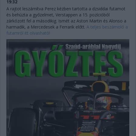
19:32
A rajtot leszámítva Perez kézben tartotta a dzsiddai futamot
és behúzta a győzelmet, Verstappen a 15. pozícióból
zárkózott fel a másodikig. Ismét az Aston Martin és Alonso a
harmadik, a Mercedesek a Ferrarik előtt.
A teljes beszámoló a
futamról itt olvasható!