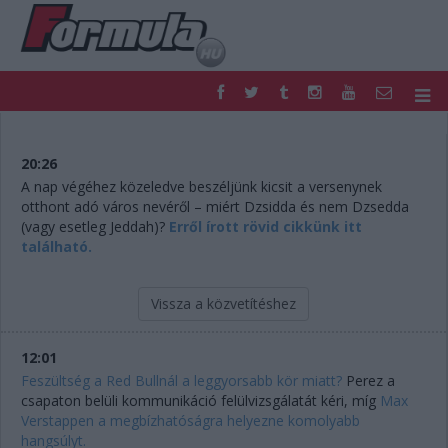
F1
PARC FERMÉ
FORMULA
MOTOR
20:26
NEMZETKÖZI
HAZAI
A nap végéhez közeledve beszéljünk kicsit a versenynek
otthont adó város nevéről – miért Dzsidda és nem Dzsedda
RETRO
EGYÉB
(vagy esetleg Jeddah)?
Erről írott rövid cikkünk itt
PODCAST
SHOP
található.
LIVE
TIPPJÁTÉK
DIGITÁLIS MAGAZIN
PONTÁLLÁSOK
Vissza a közvetítéshez
VERSENYNAPTÁRAK
12:01
Feszültség a Red Bullnál a leggyorsabb kör miatt?
Perez a
csapaton belüli kommunikáció felülvizsgálatát kéri, míg
Max
Verstappen a megbízhatóságra helyezne komolyabb
hangsúlyt.