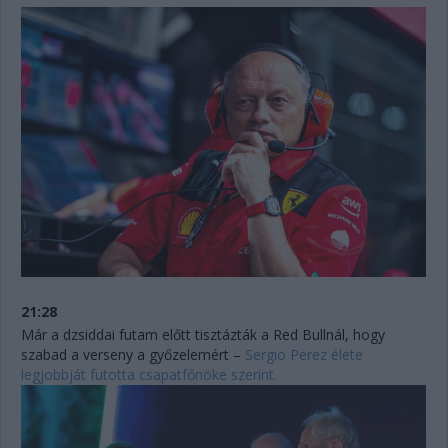
21:28
Már a dzsiddai futam előtt tisztázták a Red Bullnál, hogy
szabad a verseny a győzelemért –
Sergio Perez élete
legjobbját futotta csapatfőnöke szerint.