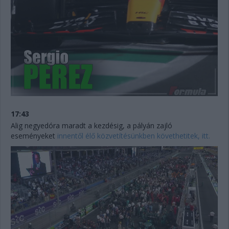
17:43
Alig negyedóra maradt a kezdésig, a pályán zajló
eseményeket
innentől élő közvetítésünkben követhetitek, itt.