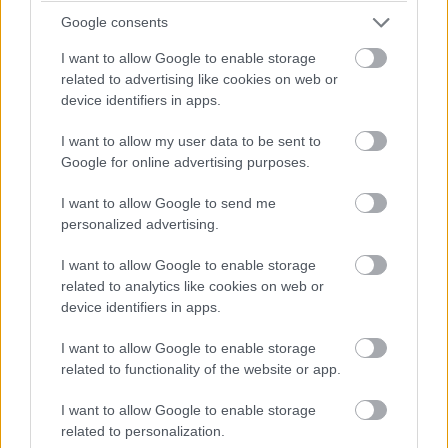
első váltócserére, miután a pénteki szabadedzéseken
Google consents
váltóhibára panaszkodott mindkét pilóta. (Sergio Perez
autójában szintén cserélték az alkatrészt.) Verstappen Red
I want to allow Google to enable storage
Bulljába a Bahreini Nagydíjon és pénteken használt
related to advertising like cookies on web or
sebességváltó került vissza, büntetés így nem jár a cseréért –
device identifiers in apps.
viszont érdemes emlékezni rá, ez a komponens volt bent az
első két edzésen, akkor, mikor a holland a visszaváltásokra
I want to allow my user data to be sent to
panaszkodott.
Google for online advertising purposes.
A Red Bull egyúttal a jobb és bal hátsó felfüggesztést is
kicserélte Verstappen autóján, beleértve a féltengelyeket. A
I want to allow Google to send me
parc fermére vonatkozó szabályok ezt lehetővé teszik, így
personalized advertising.
változatlanul a 15. rajthelyről kezdhet.
I want to allow Google to enable storage
related to analytics like cookies on web or
device identifiers in apps.
I want to allow Google to enable storage
related to functionality of the website or app.
I want to allow Google to enable storage
related to personalization.