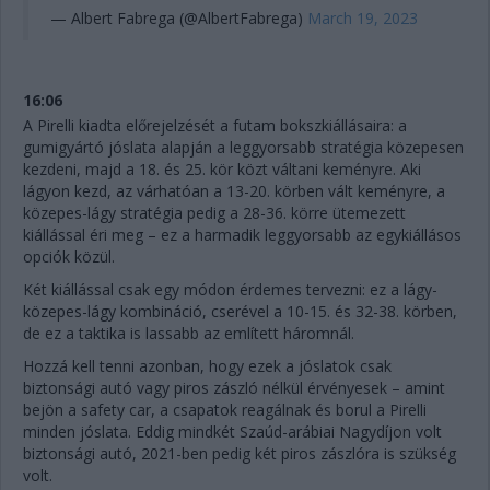
— Albert Fabrega (@AlbertFabrega)
March 19, 2023
16:06
A Pirelli kiadta előrejelzését a futam bokszkiállásaira: a
gumigyártó jóslata alapján a leggyorsabb stratégia közepesen
kezdeni, majd a 18. és 25. kör közt váltani keményre. Aki
lágyon kezd, az várhatóan a 13-20. körben vált keményre, a
közepes-lágy stratégia pedig a 28-36. körre ütemezett
kiállással éri meg – ez a harmadik leggyorsabb az egykiállásos
opciók közül.
Két kiállással csak egy módon érdemes tervezni: ez a lágy-
közepes-lágy kombináció, cserével a 10-15. és 32-38. körben,
de ez a taktika is lassabb az említett háromnál.
Hozzá kell tenni azonban, hogy ezek a jóslatok csak
biztonsági autó vagy piros zászló nélkül érvényesek – amint
bejön a safety car, a csapatok reagálnak és borul a Pirelli
minden jóslata. Eddig mindkét Szaúd-arábiai Nagydíjon volt
biztonsági autó, 2021-ben pedig két piros zászlóra is szükség
volt.