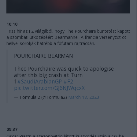
10:10
Friss hír az F2 világából, hogy The Pourchaire büntetést kapott
a szombati ütközéséért Bearmannel. A francia versenyzőt öt
hellyel sorolják hátrébb a főfutam rajtrácsán.
POURCHAIRE BEARMAN
Theo Pourchaire was quick to apologise
after this big crash at Turn
1
#SaudiArabianGP
#F2
pic.twitter.com/GJ6NJWqcxX
— Formula 2 (@Formula2)
March 18, 2023
09:37
Oscar Piastri a szezonnyitón látott küszködés után a Q3-ba