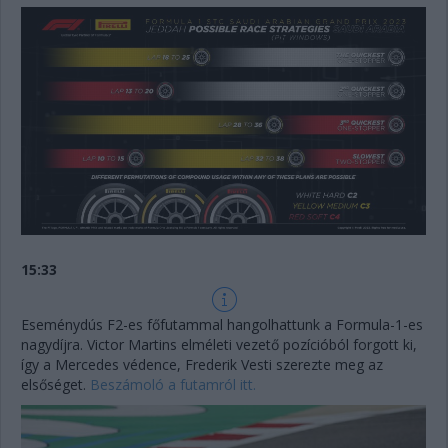
15:33
Eseménydús F2-es főfutammal hangolhattunk a Formula-1-es
nagydíjra. Victor Martins elméleti vezető pozícióból forgott ki,
így a Mercedes védence, Frederik Vesti szerezte meg az
elsőséget.
Beszámoló a futamról itt.