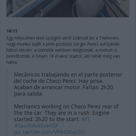
16:11
Egy helyszínen levő újságíró arról számolt be a Twitteren,
nagy munka zajlik a pole-pozíciós Sergio Perez autójának
hátsó részén: a szerelők sietősen dolgoznak, a motort is
beindították. A futam 18 órakor startol, idő tehát még van
hátra.
Mecánicos trabajando en el parte posterior
del coche de Checo Pérez. Hay prisa.
Acaban de arrancar motor. Faltan 2h20
para salida.
Mechanics working on Checo Perez rear of
the the car. They are in a rush. Engine
started. 2h20 to the start.
#f1
#SaudiArabianGP
pic.twitter.com/VPIHD6at5O