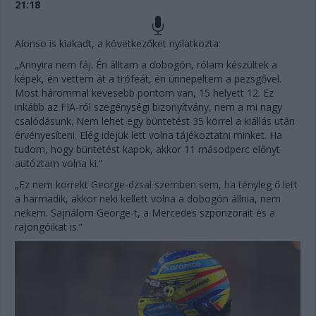
21:18
Alonso is kiakadt, a következőket nyilatkozta:
„Annyira nem fáj. Én álltam a dobogón, rólam készültek a
képek, én vettem át a trófeát, én ünnepeltem a pezsgővel.
Most hárommal kevesebb pontom van, 15 helyett 12. Ez
inkább az FIA-ról szegénységi bizonyítvány, nem a mi nagy
csalódásunk. Nem lehet egy büntetést 35 körrel a kiállás után
érvényesíteni. Elég idejük lett volna tájékoztatni minket. Ha
tudom, hogy büntetést kapok, akkor 11 másodperc előnyt
autóztam volna ki.”
„Ez nem korrekt George-dzsal szemben sem, ha tényleg ő lett
a harmadik, akkor neki kellett volna a dobogón állnia, nem
nekem. Sajnálom George-t, a Mercedes szponzorait és a
rajongóikat is.”