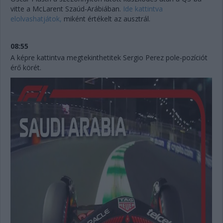
vitte a McLarent Szaúd-Arábiában.
Ide kattintva
elolvashatjátok,
miként értékelt az ausztrál.
08:55
A képre kattintva megtekinthetitek Sergio Perez pole-pozíciót
érő körét.