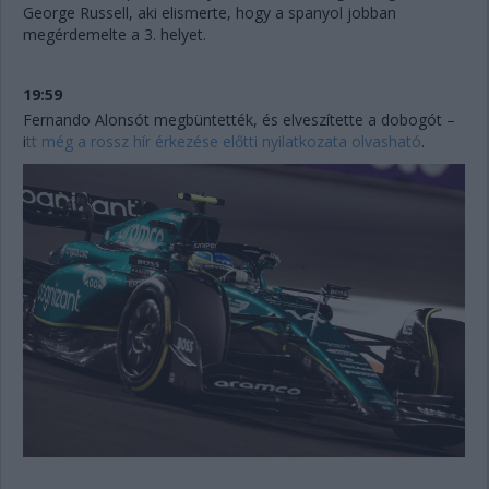
George Russell, aki elismerte, hogy a spanyol jobban
megérdemelte a 3. helyet.
19:59
Fernando Alonsót megbüntették, és elveszítette a dobogót –
i
tt még a rossz hír érkezése előtti nyilatkozata olvasható
.