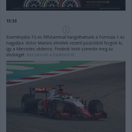
15:33
Eseménydús F2-es főfutammal hangolhattunk a Formula-1-es
nagydíjra. Victor Martins elméleti vezető pozícióból forgott ki,
így a Mercedes védence, Frederik Vesti szerezte meg az
elsőséget.
Beszámoló a futamról itt.