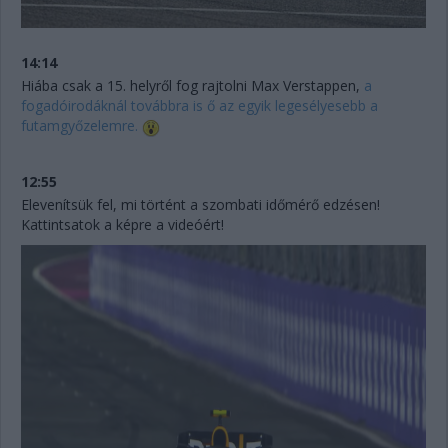
14:14
Hiába csak a 15. helyről fog rajtolni Max Verstappen,
a
fogadóirodáknál továbbra is ő az egyik legesélyesebb a
futamgyőzelemre.
12:55
Elevenítsük fel, mi történt a szombati időmérő edzésen!
Kattintsatok a képre a videóért!