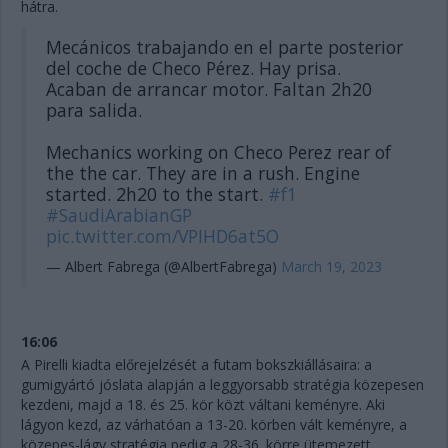
hátra.
Mecánicos trabajando en el parte posterior
del coche de Checo Pérez. Hay prisa.
Acaban de arrancar motor. Faltan 2h20
para salida.
Mechanics working on Checo Perez rear of
the the car. They are in a rush. Engine
started. 2h20 to the start.
#f1
#SaudiArabianGP
pic.twitter.com/VPIHD6at5O
— Albert Fabrega (@AlbertFabrega)
March 19, 2023
16:06
A Pirelli kiadta előrejelzését a futam bokszkiállásaira: a
gumigyártó jóslata alapján a leggyorsabb stratégia közepesen
kezdeni, majd a 18. és 25. kör közt váltani keményre. Aki
lágyon kezd, az várhatóan a 13-20. körben vált keményre, a
közepes-lágy stratégia pedig a 28-36. körre ütemezett