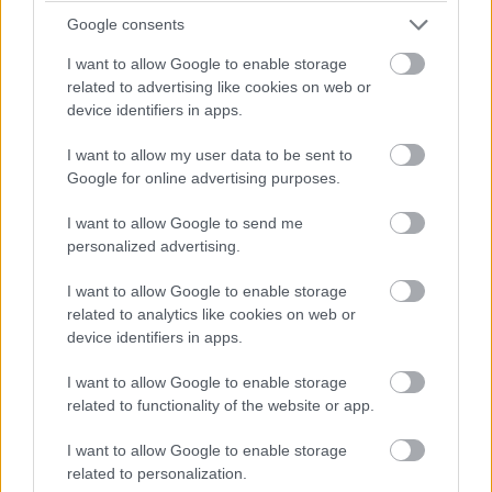
Google consents
I want to allow Google to enable storage
related to advertising like cookies on web or
device identifiers in apps.
17:01
I want to allow my user data to be sent to
Max Verstappen RB19-esében vasárnap, a nagydíjat
Google for online advertising purposes.
megelőzően újra sebességváltót cserélt a Red Bull csapata –
ezzel reagálva az időmérő Q2-es szakaszában történt
I want to allow Google to send me
féltengelytörésre. Második alkalommal szereltek váltót az 1-es
personalized advertising.
autóba a versenyhétvége során: szombat reggel került sor az
első váltócserére, miután a pénteki szabadedzéseken
I want to allow Google to enable storage
váltóhibára panaszkodott mindkét pilóta. (Sergio Perez
related to analytics like cookies on web or
autójában szintén cserélték az alkatrészt.) Verstappen Red
device identifiers in apps.
Bulljába a Bahreini Nagydíjon és pénteken használt
sebességváltó került vissza, büntetés így nem jár a cseréért –
I want to allow Google to enable storage
viszont érdemes emlékezni rá, ez a komponens volt bent az
related to functionality of the website or app.
első két edzésen, akkor, mikor a holland a visszaváltásokra
panaszkodott.
I want to allow Google to enable storage
A Red Bull egyúttal a jobb és bal hátsó felfüggesztést is
related to personalization.