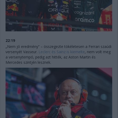
22:19
„Nem jó eredmény” – összegezte tökéletesen a Ferrari szaúdi
versenyét Vasseur.
Leclerc és Sainz is kiemelte
, nem volt meg
a versenytempó, pedig azt hitték, az Aston Martin és
Mercedes szintjén lesznek.