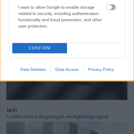
kicserélte Verstappen autóján, beleértve a féltengelyeket. A
parc fermére vonatkozó szabályok ezt lehetővé teszik, így
I want to allow Google to enable storage
változatlanul a 15. rajthelyről kezdhet.
related to security, including authentication
functionality and fraud prevention, and other
user protection.
CONFIRM
Data Deletion
Data Access
Privacy Policy
16:31
További fotók a dúsgazdagok vendéglátóegységéről: