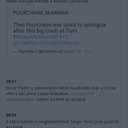
hellyel sorolják hátrébb a főfutam rajtrácsán.
POURCHAIRE BEARMAN
Theo Pourchaire was quick to apologise
after this big crash at Turn
1
#SaudiArabianGP
#F2
pic.twitter.com/GJ6NJWqcxX
— Formula 2 (@Formula2)
March 18, 2023
09:37
Oscar Piastri a szezonnyitón látott küszködés után a Q3-ba
vitte a McLarent Szaúd-Arábiában.
Ide kattintva
elolvashatjátok,
miként értékelt az ausztrál.
08:55
A képre kattintva megtekinthetitek Sergio Perez pole-pozíciót
érő körét.