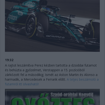
19:32
A rajtot leszámítva Perez kézben tartotta a dzsiddai futamot
és behúzta a győzelmet, Verstappen a 15. pozícióból
zárkózott fel a másodikig. Ismét az Aston Martin és Alonso a
harmadik, a Mercedesek a Ferrarik előtt.
A teljes beszámoló a
futamról itt olvasható!