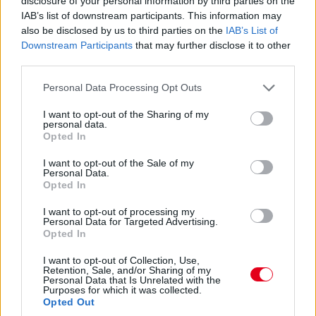
disclosure of your personal information by third parties on the
IAB’s list of downstream participants. This information may
also be disclosed by us to third parties on the
IAB’s List of
Downstream Participants
that may further disclose it to other
third parties.
Please note that this website/app uses one or more Google
Personal Data Processing Opt Outs
services and may gather and store information including but
not limited to your visit or usage behaviour. You may click to
I want to opt-out of the Sharing of my
personal data.
grant or deny consent to Google and its third-party tags to
Opted In
use your data for below specified purposes in below Google
consent section.
I want to opt-out of the Sale of my
Personal Data.
Opted In
I want to opt-out of processing my
Personal Data for Targeted Advertising.
Opted In
I want to opt-out of Collection, Use,
Retention, Sale, and/or Sharing of my
Personal Data that Is Unrelated with the
Purposes for which it was collected.
Opted Out