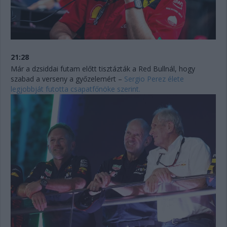
21:28
Már a dzsiddai futam előtt tisztázták a Red Bullnál, hogy
szabad a verseny a győzelemért –
Sergio Perez élete
legjobbját futotta csapatfőnöke szerint.