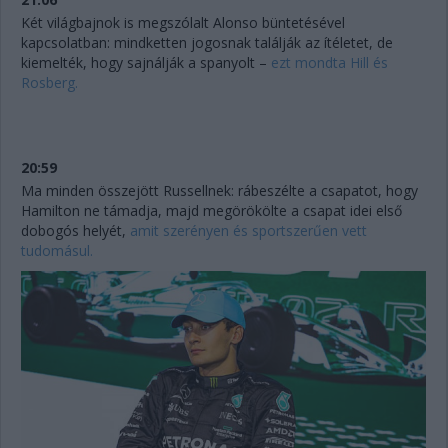
Két világbajnok is megszólalt Alonso büntetésével
kapcsolatban: mindketten jogosnak találják az ítéletet, de
kiemelték, hogy sajnálják a spanyolt –
ezt mondta Hill és
Rosberg.
20:59
Ma minden összejött Russellnek: rábeszélte a csapatot, hogy
Hamilton ne támadja, majd megörökölte a csapat idei első
dobogós helyét,
amit szerényen és sportszerűen vett
tudomásul.