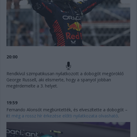
20:00
Rendkívül szimpatikusan nyilatkozott a dobogót megöröklő
George Russell, aki elismerte, hogy a spanyol jobban
megérdemelte a 3. helyet.
19:59
Fernando Alonsót megbüntették, és elveszítette a dobogót –
i
tt még a rossz hír érkezése előtti nyilatkozata olvasható
.