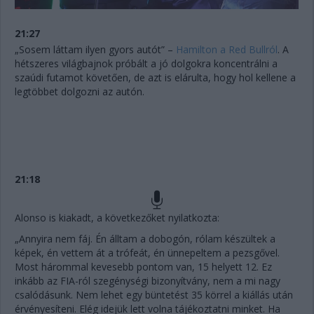
21:27
„Sosem láttam ilyen gyors autót” –
Hamilton a Red Bullról
. A
hétszeres világbajnok próbált a jó dolgokra koncentrálni a
szaúdi futamot követően, de azt is elárulta, hogy hol kellene a
legtöbbet dolgozni az autón.
21:18
Alonso is kiakadt, a következőket nyilatkozta:
„Annyira nem fáj. Én álltam a dobogón, rólam készültek a
képek, én vettem át a trófeát, én ünnepeltem a pezsgővel.
Most hárommal kevesebb pontom van, 15 helyett 12. Ez
inkább az FIA-ról szegénységi bizonyítvány, nem a mi nagy
csalódásunk. Nem lehet egy büntetést 35 körrel a kiállás után
érvényesíteni. Elég idejük lett volna tájékoztatni minket. Ha