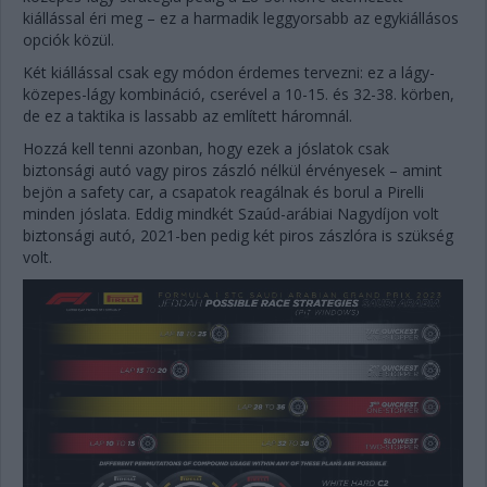
kiállással éri meg – ez a harmadik leggyorsabb az egykiállásos
opciók közül.
Két kiállással csak egy módon érdemes tervezni: ez a lágy-
közepes-lágy kombináció, cserével a 10-15. és 32-38. körben,
de ez a taktika is lassabb az említett háromnál.
Hozzá kell tenni azonban, hogy ezek a jóslatok csak
biztonsági autó vagy piros zászló nélkül érvényesek – amint
bejön a safety car, a csapatok reagálnak és borul a Pirelli
minden jóslata. Eddig mindkét Szaúd-arábiai Nagydíjon volt
biztonsági autó, 2021-ben pedig két piros zászlóra is szükség
volt.