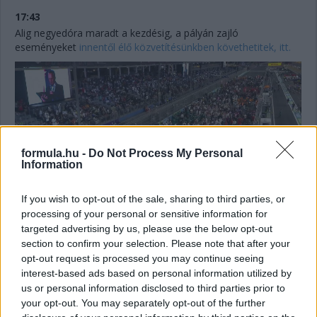
17:43
Alig negyedóra maradt a kezdésig, a pályán zajló
eseményeket
innentől élő közvetítésünkben követhetitek, itt.
formula.hu -
Do Not Process My Personal
Information
If you wish to opt-out of the sale, sharing to third parties, or
processing of your personal or sensitive information for
targeted advertising by us, please use the below opt-out
section to confirm your selection. Please note that after your
17:23
opt-out request is processed you may continue seeing
Max Verstappen időmérős műszaki hibájával és Charles
interest-based ads based on personal information utilized by
Leclerc motorbüntetésével szokatlan képet mutat a 18 órakor
us or personal information disclosed to third parties prior to
startoló futam rajtrácsa:
your opt-out. You may separately opt-out of the further