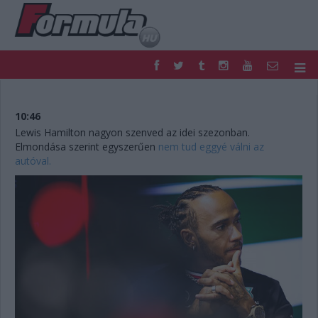
F1
PARC FERMÉ
FORMULA
MOTOR
10:46
NEMZETKÖZI
HAZAI
Lewis Hamilton nagyon szenved az idei szezonban.
Elmondása szerint egyszerűen
nem tud eggyé válni az
RETRO
EGYÉB
autóval.
PODCAST
SHOP
LIVE
TIPPJÁTÉK
DIGITÁLIS MAGAZIN
PONTÁLLÁSOK
VERSENYNAPTÁRAK