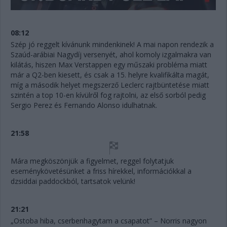
08:12
Szép jó reggelt kívánunk mindenkinek! A mai napon rendezik a
Szaúd-arábiai Nagydíj versenyét, ahol komoly izgalmakra van
kilátás, hiszen Max Verstappen egy műszaki probléma miatt
már a Q2-ben kiesett, és csak a 15. helyre kvalifikálta magát,
míg a második helyet megszerző Leclerc rajtbüntetése miatt
szintén a top 10-en kívülről fog rajtolni, az első sorból pedig
Sergio Perez és Fernando Alonso idulhatnak.
21:58
Mára megköszönjük a figyelmet, reggel folytatjuk
eseménykövetésünket a friss hírekkel, információkkal a
dzsiddai paddockból, tartsatok velünk!
21:21
„Ostoba hiba, cserbenhagytam a csapatot” – Norris nagyon