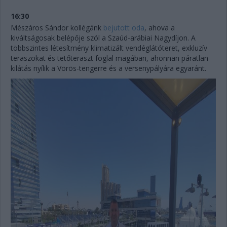
16:30
Mészáros Sándor kollégánk
bejutott oda
, ahova a
kiváltságosak belépője szól a Szaúd-arábiai Nagydíjon. A
többszintes létesítmény klimatizált vendéglátóteret, exkluzív
teraszokat és tetőteraszt foglal magában, ahonnan páratlan
kilátás nyílik a Vörös-tengerre és a versenypályára egyaránt.