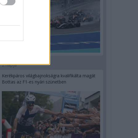
2 napja
Kerékpáros világbajnokságra kvalifikálta magát
Bottas az F1-es nyári szünetben