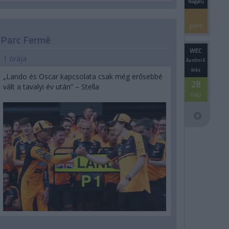
Nagydíj
perc
Parc Fermé
WEC
1 órája
Austini 6
órás
„Lando és Oscar kapcsolata csak még erősebbé
28
vált a tavalyi év után” – Stella
nap