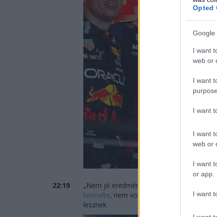
Opted 
Google 
I want t
web or d
I want t
purpose
I want 
I want t
web or d
I want t
or app.
22:19
„Nem jó eredmény” – összegezte tökéletes
I want t
kiemelte
, nem volt meg a versenytempó, pe
lesznek.
I want t