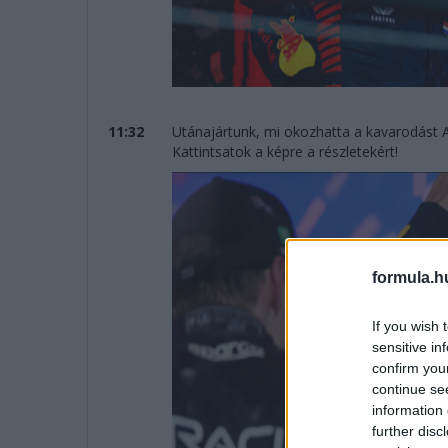
11:32
Utánajártunk, mi okozhatta a kavarodást 
Kattintsatok a képre a részletekért!
formula.h
If you wish 
sensitive in
confirm you
continue se
information 
further disc