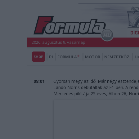
DIG
2026. augusztus 9. vasárnap
SHOP
F1
FORMULA
MOTOR
NEMZETKÖZI
H
08:01
Gyorsan megy az idő. Már négy esztendeje
Lando Norris debütáltak az F1-ben. A rend
Mercedes pilótája 25 éves, Albon 26, Norri