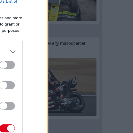
B’s List of
er and store
to grant or
ed purposes
1 napja
MotoGP: Bezzecchi közel egy másodpercet
javított a körrekordon
1 napja