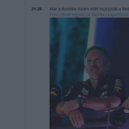
21:28
Már a dzsiddai futam előtt tisztázták a R
Perez élete legjobbját futotta csapatfőnöke