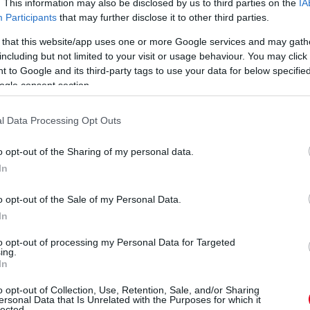
. This information may also be disclosed by us to third parties on the
IA
Participants
that may further disclose it to other third parties.
 that this website/app uses one or more Google services and may gath
including but not limited to your visit or usage behaviour. You may click 
 to Google and its third-party tags to use your data for below specifi
ogle consent section.
l Data Processing Opt Outs
o opt-out of the Sharing of my personal data.
In
o opt-out of the Sale of my Personal Data.
ljuk:
itt megtaláljátok, mi minden történt a Szaúd-arábiai
In
to opt-out of processing my Personal Data for Targeted
ing.
In
o opt-out of Collection, Use, Retention, Sale, and/or Sharing
ersonal Data that Is Unrelated with the Purposes for which it
lected.