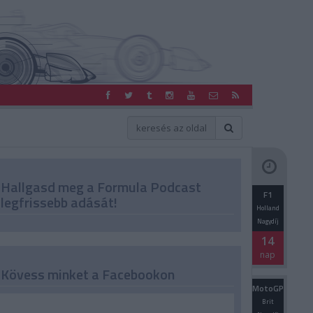
Hallgasd meg a Formula Podcast
F1
legfrissebb adását!
Holland
Nagydíj
14
nap
Kövess minket a Facebookon
MotoGP
Brit