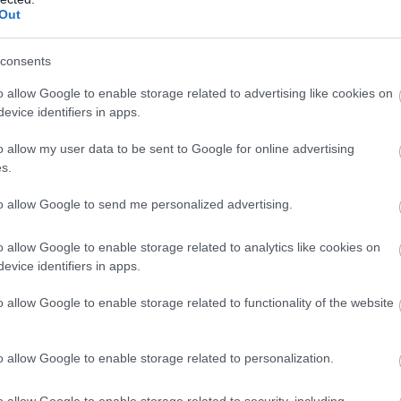
Out
consents
o allow Google to enable storage related to advertising like cookies on
evice identifiers in apps.
o allow my user data to be sent to Google for online advertising
s.
to allow Google to send me personalized advertising.
o allow Google to enable storage related to analytics like cookies on
evice identifiers in apps.
o allow Google to enable storage related to functionality of the website
en a Ferrari szaúdi versenyét Vasseur.
Leclerc és Sainz is
o allow Google to enable storage related to personalization.
dig azt hitték, az Aston Martin és Mercedes szintjén
o allow Google to enable storage related to security, including