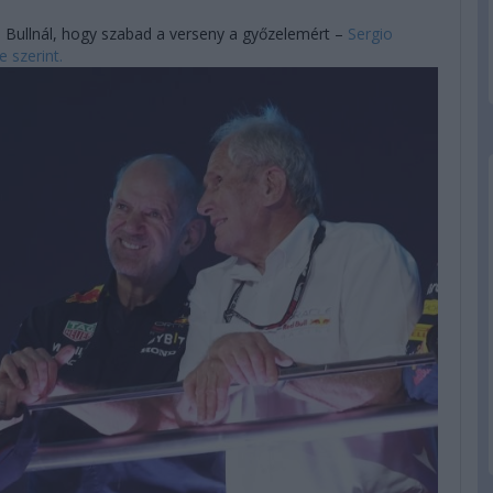
ed Bullnál, hogy szabad a verseny a győzelemért –
Sergio
 szerint.