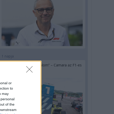
1 napja
„Jó látni, hogy közel az álom” – Camara az F1-es
pletykákról
sonal or
ection to
ou may
 personal
out of the
 downstream