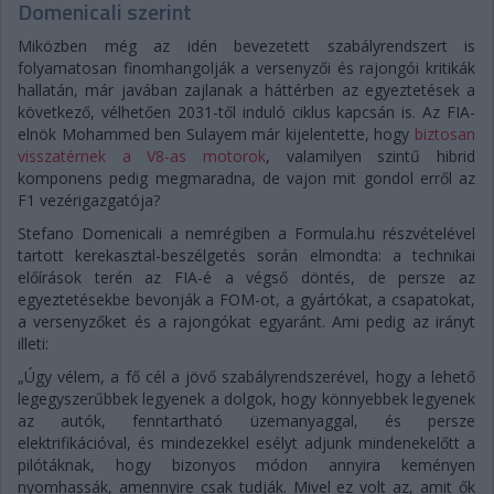
Domenicali szerint
Miközben még az idén bevezetett szabályrendszert is
folyamatosan finomhangolják a versenyzői és rajongói kritikák
hallatán, már javában zajlanak a háttérben az egyeztetések a
következő, vélhetően 2031-től induló ciklus kapcsán is. Az FIA-
elnök Mohammed ben Sulayem már kijelentette, hogy
biztosan
visszatérnek a V8-as motorok
, valamilyen szintű hibrid
komponens pedig megmaradna, de vajon mit gondol erről az
F1 vezérigazgatója?
Stefano Domenicali a nemrégiben a Formula.hu részvételével
tartott kerekasztal-beszélgetés során elmondta: a technikai
előírások terén az FIA-é a végső döntés, de persze az
egyeztetésekbe bevonják a FOM-ot, a gyártókat, a csapatokat,
a versenyzőket és a rajongókat egyaránt. Ami pedig az irányt
illeti:
„Úgy vélem, a fő cél a jövő szabályrendszerével, hogy a lehető
legegyszerűbbek legyenek a dolgok, hogy könnyebbek legyenek
az autók, fenntartható üzemanyaggal, és persze
elektrifikációval, és mindezekkel esélyt adjunk mindenekelőtt a
pilótáknak, hogy bizonyos módon annyira keményen
nyomhassák, amennyire csak tudják. Mivel ez volt az, amit ők