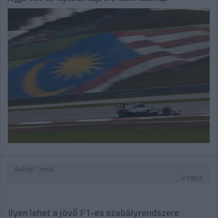
Balogh Tamás
2 napja
Ilyen lehet a jövő F1-es szabályrendszere