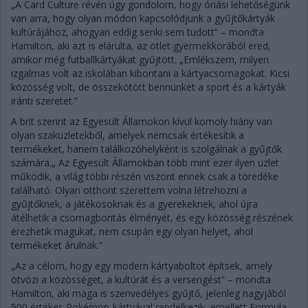
„A Card Culture révén úgy gondolom, hogy óriási lehetőségünk
van arra, hogy olyan módon kapcsolódjunk a gyűjtőkártyák
kultúrájához, ahogyan eddig senki sem tudott” – mondta
Hamilton, aki azt is elárulta, az ötlet gyermekkorából ered,
amikor még futballkártyákat gyűjtött. „Emlékszem, milyen
izgalmas volt az iskolában kibontani a kártyacsomagokat. Kicsi
közösség volt, de összekötött bennünket a sport és a kártyák
iránti szeretet.”
A brit szerint az Egyesült Államokon kívül komoly hiány van
olyan szaküzletekből, amelyek nemcsak értékesítik a
termékeket, hanem találkozóhelyként is szolgálnak a gyűjtők
számára.„ Az Egyesült Államokban több mint ezer ilyen üzlet
működik, a világ többi részén viszont ennek csak a töredéke
található. Olyan otthont szerettem volna létrehozni a
gyűjtőknek, a játékosoknak és a gyerekeknek, ahol újra
átélhetik a csomagbontás élményét, és egy közösség részének
érezhetik magukat, nem csupán egy olyan helyet, ahol
termékeket árulnak.”
„Az a célom, hogy egy modern kártyaboltot építsek, amely
ötvözi a közösséget, a kultúrát és a versengést” – mondta
Hamilton, aki maga is szenvedélyes gyűjtő, jelenleg nagyjából
500 értékes Pokémon-kártyával rendelkezik, emellett Formula–