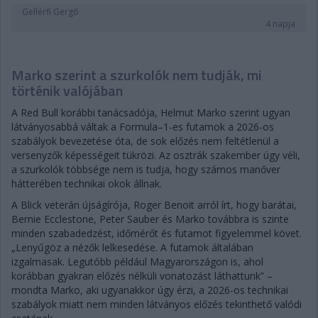
Gellérfi Gergő
4 napja
Marko szerint a szurkolók nem tudják, mi
történik valójában
A Red Bull korábbi tanácsadója, Helmut Marko szerint ugyan
látványosabbá váltak a Formula–1-es futamok a 2026-os
szabályok bevezetése óta, de sok előzés nem feltétlenül a
versenyzők képességeit tükrözi. Az osztrák szakember úgy véli,
a szurkolók többsége nem is tudja, hogy számos manőver
hátterében technikai okok állnak.
A Blick veterán újságírója, Roger Benoit arról írt, hogy barátai,
Bernie Ecclestone, Peter Sauber és Marko továbbra is szinte
minden szabadedzést, időmérőt és futamot figyelemmel követ.
„Lenyűgöz a nézők lelkesedése. A futamok általában
izgalmasak. Legutóbb például Magyarországon is, ahol
korábban gyakran előzés nélküli vonatozást láthattunk” –
mondta Marko, aki ugyanakkor úgy érzi, a 2026-os technikai
szabályok miatt nem minden látványos előzés tekinthető valódi