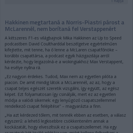
1 napja
Hakkinen megtartaná a Norris-Piastri párost a
McLarennél, nem borítaná fel Verstappenért
A kétszeres F1-es világbajnok Mika Hakkinen az Up to Speed
podcastben David Coultharddal beszélgetve egyértelműen
kifejtette, mit tenne, ha ő lenne a McLaren csapatfőnöke –
korábbi csapattársa, a podcast egyik házigazdája arról
kérdezte, hogy leigazolná-e a wokingiakhoz Max Verstappent,
ha esélye nyílna rá.
„Ez nagyon érdekes. Tudod, Max nem az egyetlen pilóta a
piacon. De amit mindig látok a McLarennél, az az, hogy a
csapat teljes egészét szeretik vizsgálni, így együtt, az egész
képet. Ezt folyamatosan így csinálják, mert ez az egyetlen
módja a valódi sikernek: egy lenyűgöző csapatszellemmel
rendelkező csapat felépítése” – magyarázta a finn.
„Ha azt kérdezed tőlem, mit tennék ebben az esetben, a válasz
egyszerű: a lehető legkisebbre csökkenteném annak a
kockázatát, hogy elveszítsük ez a csapatszellemet. Ha egy
csapatnak két kiváló pilótája van, miért kellene felborítani a