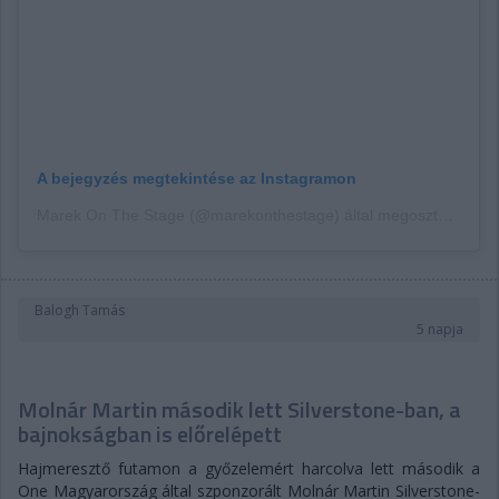
A bejegyzés megtekintése az Instagramon
Marek On The Stage (@marekonthestage) által megosztott bejegyzés
Balogh Tamás
5 napja
Molnár Martin második lett Silverstone-ban, a
bajnokságban is előrelépett
Hajmeresztő futamon a győzelemért harcolva lett második a
One Magyarország által szponzorált Molnár Martin Silverstone-