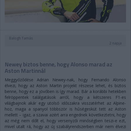
Balogh Tamás
2 napja
Newey biztos benne, hogy Alonso marad az
Aston Martinnál
Meggyőződése Adrian Newey-nak, hogy Fernando Alonso
élvezi, hogy az Aston Martin projekt részese lehet, és biztos
benne, hogy ez a jövőben is így marad. Bár a korábbi hetekben
felröppentek találgatások arról, hogy a kétszeres F1-es
világbajnok akár egy utolsó időszakra visszatérhet az Alpine-
hoz, maga a spanyol többször is hűségesküt tett az Aston
mellett – igaz, a szavai azért arra engednek következtetni, hogy
az még nem dőlt el, hogy versenyzői minőségben teszi-e ezt,
mivel utalt rá, hogy az új szabályrendszerben már nem élvezi