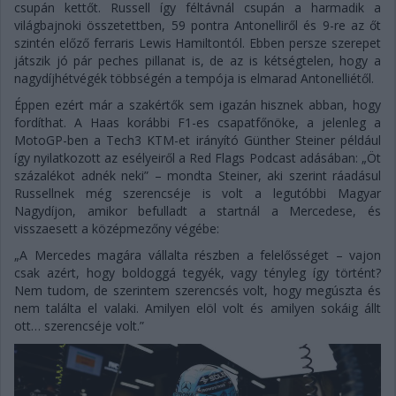
csupán kettőt. Russell így féltávnál csupán a harmadik a
világbajnoki összetettben, 59 pontra Antonelliről és 9-re az őt
szintén előző ferraris Lewis Hamiltontól. Ebben persze szerepet
játszik jó pár peches pillanat is, de az is kétségtelen, hogy a
nagydíjhétvégék többségén a tempója is elmarad Antonelliétől.
Éppen ezért már a szakértők sem igazán hisznek abban, hogy
fordíthat. A Haas korábbi F1-es csapatfőnöke, a jelenleg a
MotoGP-ben a Tech3 KTM-et irányító Günther Steiner például
így nyilatkozott az esélyeiről a Red Flags Podcast adásában: „Öt
százalékot adnék neki” – mondta Steiner, aki szerint ráadásul
Russellnek még szerencséje is volt a legutóbbi Magyar
Nagydíjon, amikor befulladt a startnál a Mercedese, és
visszaesett a középmezőny végébe:
„A Mercedes magára vállalta részben a felelősséget – vajon
csak azért, hogy boldoggá tegyék, vagy tényleg így történt?
Nem tudom, de szerintem szerencsés volt, hogy megúszta és
nem találta el valaki. Amilyen elöl volt és amilyen sokáig állt
ott… szerencséje volt.”