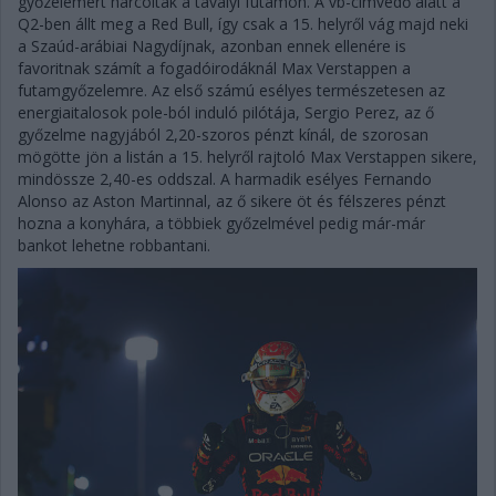
győzelemért harcoltak a tavalyi futamon. A vb-címvédő alatt a
Q2-ben állt meg a Red Bull, így csak a 15. helyről vág majd neki
a Szaúd-arábiai Nagydíjnak, azonban ennek ellenére is
favoritnak számít a fogadóirodáknál Max Verstappen a
futamgyőzelemre. Az első számú esélyes természetesen az
energiaitalosok pole-ból induló pilótája, Sergio Perez, az ő
győzelme nagyjából 2,20-szoros pénzt kínál, de szorosan
mögötte jön a listán a 15. helyről rajtoló Max Verstappen sikere,
mindössze 2,40-es oddszal. A harmadik esélyes Fernando
Alonso az Aston Martinnal, az ő sikere öt és félszeres pénzt
hozna a konyhára, a többiek győzelmével pedig már-már
bankot lehetne robbantani.