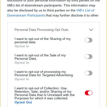
disclosure of your personal information by third parties on the
IAB’s list of downstream participants. This information may
„Nem tudom, a többiekkel mi a helyzet, de az biztos, hogy egy
also be disclosed by us to third parties on the
IAB’s List of
ponton döntést kell hoznunk, hogyan egyensúlyozunk az idei és
Downstream Participants
that may further disclose it to other
a jövő év között. Arra számítok, hogy ez hamarabb meg fog
third parties.
történni, mint tavaly. Szóval főleg a szabályzat fényében
dönteni fogunk” – idézi Mekiest a Crash.net. „Ami minket illet,
Please note that this website/app uses one or more Google
Personal Data Processing Opt Outs
rengeteg fejlesztést hoztunk mostanáig, hogy próbáljuk
services and may gather and store information including but
korrigálni azt a hatalmas hátrányt, amivel eleinte rendelkeztünk.
not limited to your visit or usage behaviour. You may click to
I want to opt-out of the Sharing of my
Valószínűleg nehéz elképzelni, hogy ebben a ritmusban fogjuk
personal data.
grant or deny consent to Google and its third-party tags to
folytatni, mindenesetre meglátjuk, mi a legjobb módja annak,
Opted In
use your data for below specified purposes in below Google
hogy ledolgozzuk ezt az utolsó három tizedmásodpercet.”
consent section.
I want to opt-out of the Sale of my
Personal Data.
Opted In
I want to opt-out of processing my
Personal Data for Targeted Advertising.
Opted In
I want to opt-out of Collection, Use,
Retention, Sale, and/or Sharing of my
Personal Data that Is Unrelated with the
Purposes for which it was collected.
Opted Out