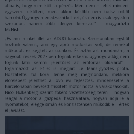
abba is, hogy mire költi a pénzét. Mert nem is lehet mindent
egyszerre elkölteni, mert akkor később nem tudsz miből
harcolni. Úgyhogy menedzselni kell ezt, és nem is csak egyetlen
szezonon, hanem több idényen keresztül” – magyarázta
McNish.
„És ami minket illet az ADUO kapcsán: Barcelonában egyből
hoztunk valamit, ami egy apró módosítás volt, de remekül
működött és segített az utunkon. És aztán azt mondanám, a
nagyobb részek 2027-ben fognak érkezni, úgyhogy addig nem
fogunk látni semmi jelentőset az erőforrás oldaláról” –
fogalmazott az F1-et is megjárt Le Mans-győztes pilóta.
Hozzátette: túl korai lenne még megmondani, mekkora
előrelépést jelenthet a jövő évi fejlesztés, mindenesetre a
Barcelonában bevetett frissített motor hozta a várakozásokat,
Nico Hülkenberg szerint főként vezethetőség terén – hogyan
reagál a motor a gázpedál használatára, hogyan adja le a
nyomatékot, eléggé simán és konzisztensen működik-e – értek
el javulást.