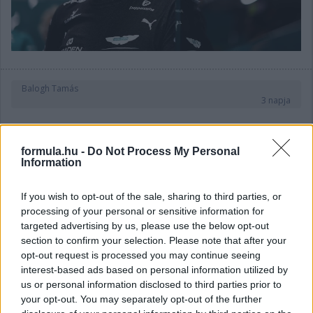
Balogh Tamás
3 napja
Lassuló fejlesztési ütemre számít a Red Bull
formula.hu -
Do Not Process My Personal
Information
Mivel egy új F1-es szabályrendszer első idényéről van szó,
várható volt, hogy kiélezett lesz a fejlesztési háború a csapatok
If you wish to opt-out of the sale, sharing to third parties, or
között. A szezon első felében láthattunk is több nagy fejlesztési
processing of your personal or sensitive information for
csomagot az istállók többségénél, ezek pedig rendszerint
targeted advertising by us, please use the below opt-out
valóban előrelépést is jelentettek (talán a Haas és a Williams
section to confirm your selection. Please note that after your
jelentik a kivételt). A Red Bullnál is működött például a
opt-out request is processed you may continue seeing
Miamiban és a Spielbergben bevetett csomag, ám Laurent
Mekies csapatfőnök szerint az évad hátralévő részében már
interest-based ads based on personal information utilized by
lassulni fog a fejlesztési ütemük, részben azért, mert a
us or personal information disclosed to third parties prior to
költségeket meg kell osztani a 2027-es autó munkálatai között
your opt-out. You may separately opt-out of the further
is: