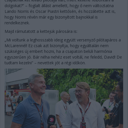
dolgokat?” – foglalt állást amellett, hogy ő nem változtatna
Lando Norris és Oscar Piastri kettősén, és hozzátette azt is,
hogy Norris révén már egy bizonyított bajnokkal is
rendelkeznek.
Majd rámutatott a kettejük párosára is:
„Mi voltunk a leghosszabb ideig együtt versenyző pilótapáros a
McLarennél! Ez csak azt bizonyítja, hogy egyáltalán nem
szükséges új embert hozni, ha a csapaton belüli harmónia
egyszerűen jó. Bár néha nehéz eset voltál, ne feledd, David! De
tudtam kezelni” – nevettek jót a régi időkön.