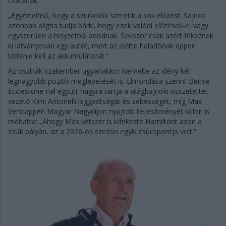
csatának.
„Egyértelmű, hogy a szurkolók szeretik a sok előzést. Sajnos
azonban aligha tudja bárki, hogy ezek valódi előzések-e, vagy
egyszerűen a helyzetből adódnak. Sokszor csak azért fékeznek
ki látványosan egy autót, mert az előtte haladónak éppen
töltenie kell az akkumulátorát.”
Az osztrák szakember ugyanakkor kiemelte az idény két
legnagyobb pozitív meglepetését is. Elmondása szerint Bernie
Ecclestone-nal együtt nagyra tartja a világbajnoki összetettet
vezető Kimi Antonelli higgadtságát és sebességét, míg Max
Verstappen Magyar Nagydíjon nyújtott teljesítményét külön is
méltatta: „Ahogy Max kétszer is kifékezte Hamiltont azon a
szűk pályán, az a 2026-os szezon egyik csúcspontja volt.”