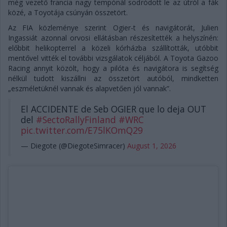
még vezető francia nagy tempónál sodródott le az útról a fák
közé, a Toyotája csúnyán összetört.
Az FIA közleménye szerint Ogier-t és navigátorát, Julien
Ingassiát azonnal orvosi ellátásban részesítették a helyszínén:
előbbit helikopterrel a közeli kórházba szállították, utóbbit
mentővel vitték el további vizsgálatok céljából. A Toyota Gazoo
Racing annyit közölt, hogy a pilóta és navigátora is segítség
nélkül tudott kiszállni az összetört autóból, mindketten
„eszméletüknél vannak és alapvetően jól vannak”.
El ACCIDENTE de Seb OGIER que lo deja OUT
del
#SectoRallyFinland
#WRC
pic.twitter.com/E75lKOmQ29
— Diegote (@DiegoteSimracer)
August 1, 2026