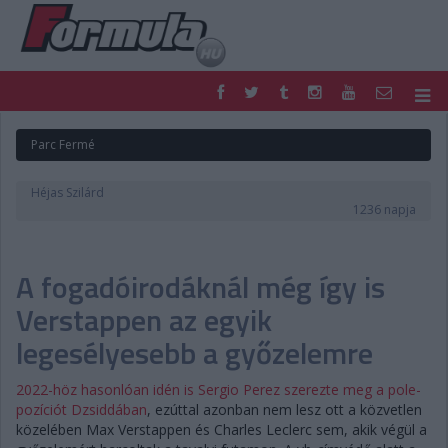
F1
PARC FERMÉ
Parc Fermé
FORMULA
MOTOR
NEMZETKÖZI
HAZAI
Héjas Szilárd
RETRO
EGYÉB
1236 napja
PODCAST
SHOP
LIVE
TIPPJÁTÉK
A fogadóirodáknál még így is
DIGITÁLIS MAGAZIN
PONTÁLLÁSOK
VERSENYNAPTÁRAK
Verstappen az egyik
legesélyesebb a győzelemre
2022-höz hasonlóan idén is Sergio Perez szerezte meg a pole-
pozíciót Dzsiddában
, ezúttal azonban nem lesz ott a közvetlen
közelében Max Verstappen és Charles Leclerc sem, akik végül a