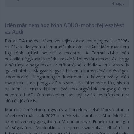
4 napja
Idén már nem hoz több ADUO-motorfejlesztést
az Audi
Bár az FIA mérései révén két fejlesztésre lenne jogosult a 2026-
os F1-es idényben a lemaradásuk okán, az Audi idén már nem
fog több újítást bevetni a motoron. A Formula-1-be idén
beszálló négykarikás márka részéről többször elmondták, hogy
a hátrányuk nagy része az erőforrásból adódik – amit vissza is
igazolhatott a Magyar Nagydíj, hiszen a karosszériák erősségeit
kidomborító Hungaroringen konkrétan a középmezőny élén
csatáztak –, ezt pedig az FIA számai is alátámasztották, hiszen
az idén a lemaradásban lévő motorgyártók megsegítésére
bevezetett ADUO-rendszerben két fejlesztést eszközölhetnek
idén és jövőre is.
Mármint elméletben, ugyanis a barcelonai első lépcső után a
következő már csak 2027-ben érkezik – árulta el Allan McNish,
az Audi versenyigazgatója a Motorsportnak. Ennek oka pedig a
költségplafon. „Mindenkinek kompromisszumokat kell kötnie a
fejlesztések kapcsán a karosszéria és a motor között, valamint