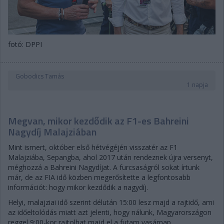
fotó: DPPI
Gobodics Tamás
1 napja
Megvan, mikor kezdődik az F1-es Bahreini
Nagydíj Malajziában
Mint ismert, október első hétvégéjén visszatér az F1
Malajziába, Sepangba, ahol 2017 után rendeznek újra versenyt,
méghozzá a Bahreini Nagydíjat. A furcsaságról sokat írtunk
már, de az FIA idő közben megerősítette a legfontosabb
információt: hogy mikor kezdődik a nagydíj.
Helyi, malajziai idő szerint délután 15:00 lesz majd a rajtidő, ami
az időeltolódás miatt azt jelenti, hogy nálunk, Magyarországon
reggel 9:00-kor rajtolhat majd el a futam vasárnap.