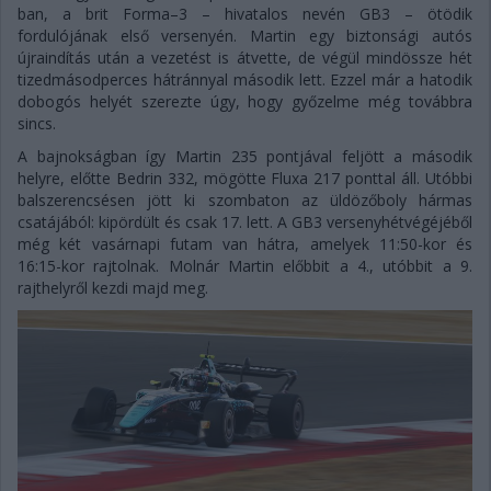
ban, a brit Forma–3 – hivatalos nevén GB3 – ötödik
fordulójának első versenyén. Martin egy biztonsági autós
újraindítás után a vezetést is átvette, de végül mindössze hét
tizedmásodperces hátránnyal második lett. Ezzel már a hatodik
dobogós helyét szerezte úgy, hogy győzelme még továbbra
sincs.
A bajnokságban így Martin 235 pontjával feljött a második
helyre, előtte Bedrin 332, mögötte Fluxa 217 ponttal áll. Utóbbi
balszerencsésen jött ki szombaton az üldözőboly hármas
csatájából: kipördült és csak 17. lett. A GB3 versenyhétvégéjéből
még két vasárnapi futam van hátra, amelyek 11:50-kor és
16:15-kor rajtolnak. Molnár Martin előbbit a 4., utóbbit a 9.
rajthelyről kezdi majd meg.