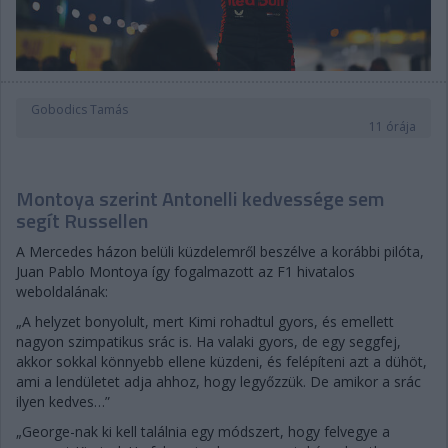
Gobodics Tamás
11 órája
Montoya szerint Antonelli kedvessége sem
segít Russellen
A Mercedes házon belüli küzdelemről beszélve a korábbi pilóta,
Juan Pablo Montoya így fogalmazott az F1 hivatalos
weboldalának:
„A helyzet bonyolult, mert Kimi rohadtul gyors, és emellett
nagyon szimpatikus srác is. Ha valaki gyors, de egy seggfej,
akkor sokkal könnyebb ellene küzdeni, és felépíteni azt a dühöt,
ami a lendületet adja ahhoz, hogy legyőzzük. De amikor a srác
ilyen kedves…”
„George-nak ki kell találnia egy módszert, hogy felvegye a