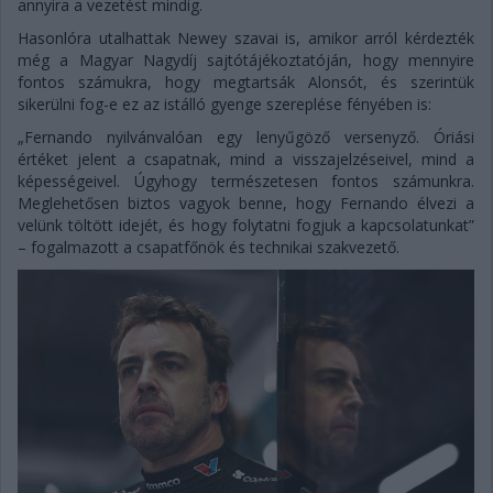
annyira a vezetést mindig.
Hasonlóra utalhattak Newey szavai is, amikor arról kérdezték
még a Magyar Nagydíj sajtótájékoztatóján, hogy mennyire
fontos számukra, hogy megtartsák Alonsót, és szerintük
sikerülni fog-e ez az istálló gyenge szereplése fényében is:
„Fernando nyilvánvalóan egy lenyűgöző versenyző. Óriási
értéket jelent a csapatnak, mind a visszajelzéseivel, mind a
képességeivel. Úgyhogy természetesen fontos számunkra.
Meglehetősen biztos vagyok benne, hogy Fernando élvezi a
velünk töltött idejét, és hogy folytatni fogjuk a kapcsolatunkat”
– fogalmazott a csapatfőnök és technikai szakvezető.