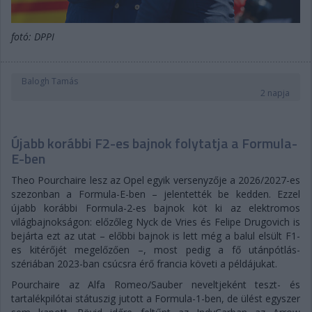
fotó: DPPI
Balogh Tamás
2 napja
Újabb korábbi F2-es bajnok folytatja a Formula-
E-ben
Theo Pourchaire lesz az Opel egyik versenyzője a 2026/2027-es
szezonban a Formula-E-ben – jelentették be kedden. Ezzel
újabb korábbi Formula-2-es bajnok köt ki az elektromos
világbajnokságon: előzőleg Nyck de Vries és Felipe Drugovich is
bejárta ezt az utat – előbbi bajnok is lett még a balul elsült F1-
es kitérőjét megelőzően –, most pedig a fő utánpótlás-
szériában 2023-ban csúcsra érő francia követi a példájukat.
Pourchaire az Alfa Romeo/Sauber neveltjeként teszt- és
tartalékpilótai státuszig jutott a Formula-1-ben, de ülést egyszer