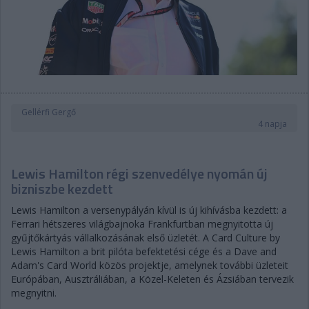
Gellérfi Gergő
4 napja
Lewis Hamilton régi szenvedélye nyomán új
bizniszbe kezdett
Lewis Hamilton a versenypályán kívül is új kihívásba kezdett: a
Ferrari hétszeres világbajnoka Frankfurtban megnyitotta új
gyűjtőkártyás vállalkozásának első üzletét. A Card Culture by
Lewis Hamilton a brit pilóta befektetési cége és a Dave and
Adam's Card World közös projektje, amelynek további üzleteit
Európában, Ausztráliában, a Közel-Keleten és Ázsiában tervezik
megnyitni.