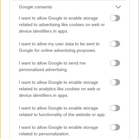
Google consents
I want to allow Google to enable storage
related to advertising like cookies on web or
device identifiers in apps.
Balogh Tamás
3 napja
I want to allow my user data to be sent to
Google for online advertising purposes.
Nem tud úrrá lenni a fékproblémákon a Cadillac
I want to allow Google to send me
personalized advertising.
Hiába hoztak az F1-es Magyar Nagydíjra fejlesztést is hozzá,
továbbra is szenvednek a fékhűtési problémáktól a Cadillacnél –
I want to allow Google to enable storage
ismerte el Valtteri Bottas. A gond a leglátványosabban
related to analytics like cookies on web or
Spielbergben ütötte fel a fejét, amikor mindkét autó kiesett
device identifiers in apps.
emiatt az első körökben. Ezért a Formula-1 új csapata a
Hungaroringre már új fékhűtő csatornával készült, de a
I want to allow Google to enable storage
kanyarokkal tűzdelt mogyoródi pálya és a hőség ismét előhozta
related to functionality of the website or app.
a problémát, így Bottas kiállni kényszerült.
A finn elismerte: a Magyar Nagydíjon bebizonyosodott, hogy
I want to allow Google to enable storage
újítás ide vagy oda, nagyobb légáramlásra van szükség a
related to personalization.
fékeknél, még ha extrém is volt a helyszín meg a hőmérséklet.