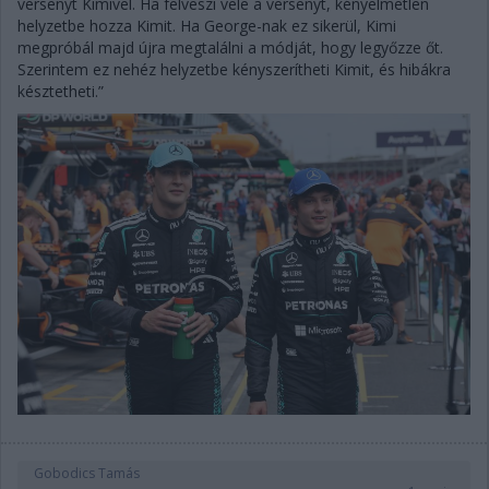
versenyt Kimivel. Ha felveszi vele a versenyt, kényelmetlen
helyzetbe hozza Kimit. Ha George-nak ez sikerül, Kimi
megpróbál majd újra megtalálni a módját, hogy legyőzze őt.
Szerintem ez nehéz helyzetbe kényszerítheti Kimit, és hibákra
késztetheti.”
Gobodics Tamás