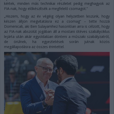
kértek, minden más technikai részletet pedig meghagyok az
FIA-nak, hogy előkészítsék a megfelelő csomagot.”
„Hiszem, hogy az év végéig olyan helyzetben leszünk, hogy
készen álljon megvitatásra ez a csomag” – tette hozzá
Domenicali, aki Ben Sulayamhez hasonlóan arra is célzott, hogy
az FIA-nak abszolút jogában áll a mostani ötéves szabályciklus
lejárta után akár egyoldalúan dönteni a műszaki szabályzatról,
de örülnek, ha egyeztetések során jutnak közös
megállapodásra az összes érintettel.