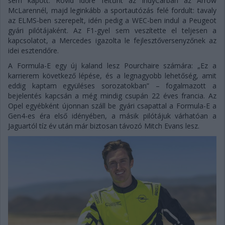
sem kapott. Rövid időre feltűnt az IndyCarban az Arrow
McLarennél, majd leginkább a sportautózás felé fordult: tavaly
az ELMS-ben szerepelt, idén pedig a WEC-ben indul a Peugeot
gyári pilótájaként. Az F1-gyel sem veszítette el teljesen a
kapcsolatot, a Mercedes igazolta le fejlesztőversenyzőnek az
idei esztendőre.
A Formula-E egy új kaland lesz Pourchaire számára: „Ez a
karrierem következő lépése, és a legnagyobb lehetőség, amit
eddig kaptam együléses sorozatokban” – fogalmazott a
bejelentés kapcsán a még mindig csupán 22 éves francia. Az
Opel egyébként újonnan száll be gyári csapattal a Formula-E a
Gen4-es éra első idényében, a másik pilótájuk várhatóan a
Jaguartól tíz év után már biztosan távozó Mitch Evans lesz.