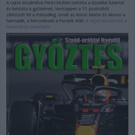
A rajtot leszámítva Perez kézben tartotta a dzsiddai futamot
és behúzta a győzelmet, Verstappen a 15. pozícióból
zárkózott fel a másodikig. Ismét az Aston Martin és Alonso a
harmadik, a Mercedesek a Ferrarik előtt.
A teljes beszámoló a
futamról itt olvasható!