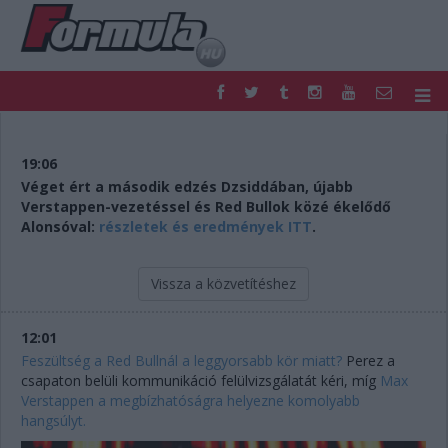
F1
PARC FERMÉ
FORMULA
MOTOR
19:06
NEMZETKÖZI
HAZAI
Véget ért a második edzés Dzsiddában, újabb
Verstappen-vezetéssel és Red Bullok közé ékelődő
RETRO
EGYÉB
Alonsóval:
részletek és eredmények ITT
.
PODCAST
SHOP
LIVE
TIPPJÁTÉK
DIGITÁLIS MAGAZIN
PONTÁLLÁSOK
Vissza a közvetítéshez
VERSENYNAPTÁRAK
12:01
Feszültség a Red Bullnál a leggyorsabb kör miatt?
Perez a
csapaton belüli kommunikáció felülvizsgálatát kéri, míg
Max
Verstappen a megbízhatóságra helyezne komolyabb
hangsúlyt.