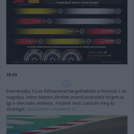
15:33
Eseménydús F2-es főfutammal hangolhattunk a Formula-1-es
nagydíjra. Victor Martins elméleti vezető pozícióból forgott ki,
így a Mercedes védence, Frederik Vesti szerezte meg az
elsőséget.
Beszámoló a futamról itt.