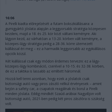
16:06
A Pirelli kiadta előrejelzését a futam bokszkiállásaira: a
gumigyártó jóslata alapján a leggyorsabb stratégia közepesen
kezdeni, majd a 18. és 25. kör közt váltani keményre. Aki
lágyon kezd, az várhatóan a 13-20. körben vált keményre, a
közepes-lágy stratégia pedig a 28-36. körre ütemezett
kiállással éri meg – ez a harmadik leggyorsabb az egykiállásos
opciók közül.
Két kiállással csak egy módon érdemes tervezni: ez a lágy-
közepes-lágy kombináció, cserével a 10-15. és 32-38. körben,
de ez a taktika is lassabb az említett háromnál.
Hozzá kell tenni azonban, hogy ezek a jóslatok csak
biztonsági autó vagy piros zászló nélkül érvényesek – amint
bejön a safety car, a csapatok reagálnak és borul a Pirelli
minden jóslata. Eddig mindkét Szaúd-arábiai Nagydíjon volt
biztonsági autó, 2021-ben pedig két piros zászlóra is szükség
volt.