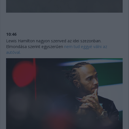
10:46
Lewis Hamilton nagyon szenved az idei szezonban.
Elmondása szerint egyszerűen
nem tud eggyé válni az
autóval.