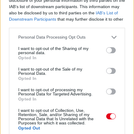
disclosure of your personal information by third parties on the
IAB’s list of downstream participants. This information may
also be disclosed by us to third parties on the
IAB’s List of
Downstream Participants
that may further disclose it to other
third parties.
Please note that this website/app uses one or more Google
Personal Data Processing Opt Outs
services and may gather and store information including but
not limited to your visit or usage behaviour. You may click to
I want to opt-out of the Sharing of my
personal data.
grant or deny consent to Google and its third-party tags to
Opted In
use your data for below specified purposes in below Google
consent section.
I want to opt-out of the Sale of my
Personal Data.
Opted In
17:01
I want to opt-out of processing my
Personal Data for Targeted Advertising.
Opted In
Max Verstappen RB19-esében vasárnap, a nagydíjat
megelőzően újra sebességváltót cserélt a Red Bull csapata –
I want to opt-out of Collection, Use,
ezzel reagálva az időmérő Q2-es szakaszában történt
Retention, Sale, and/or Sharing of my
Personal Data that Is Unrelated with the
féltengelytörésre. Második alkalommal szereltek váltót az 1-es
Purposes for which it was collected.
autóba a versenyhétvége során: szombat reggel került sor az
Opted Out
első váltócserére, miután a pénteki szabadedzéseken