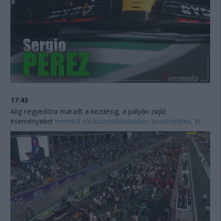
17:43
Alig negyedóra maradt a kezdésig, a pályán zajló
eseményeket
innentől élő közvetítésünkben követhetitek, itt.