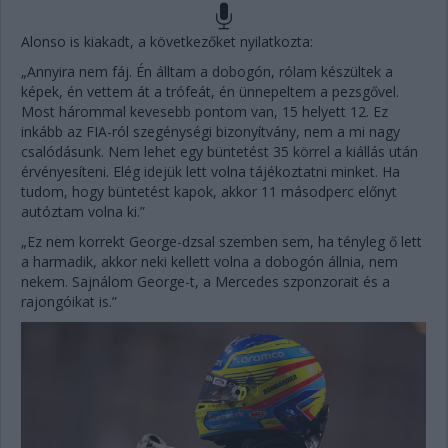
Alonso is kiakadt, a következőket nyilatkozta:
„Annyira nem fáj. Én álltam a dobogón, rólam készültek a
képek, én vettem át a trófeát, én ünnepeltem a pezsgővel.
Most hárommal kevesebb pontom van, 15 helyett 12. Ez
inkább az FIA-ról szegénységi bizonyítvány, nem a mi nagy
csalódásunk. Nem lehet egy büntetést 35 körrel a kiállás után
érvényesíteni. Elég idejük lett volna tájékoztatni minket. Ha
tudom, hogy büntetést kapok, akkor 11 másodperc előnyt
autóztam volna ki.”
„Ez nem korrekt George-dzsal szemben sem, ha tényleg ő lett
a harmadik, akkor neki kellett volna a dobogón állnia, nem
nekem. Sajnálom George-t, a Mercedes szponzorait és a
rajongóikat is.”