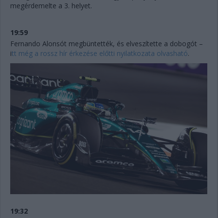
megérdemelte a 3. helyet.
19:59
Fernando Alonsót megbüntették, és elveszítette a dobogót –
i
tt még a rossz hír érkezése előtti nyilatkozata olvasható
.
19:32