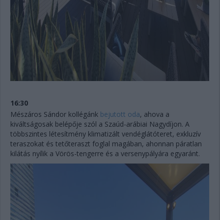
16:30
Mészáros Sándor kollégánk
bejutott oda
, ahova a
kiváltságosak belépője szól a Szaúd-arábiai Nagydíjon. A
többszintes létesítmény klimatizált vendéglátóteret, exkluzív
teraszokat és tetőteraszt foglal magában, ahonnan páratlan
kilátás nyílik a Vörös-tengerre és a versenypályára egyaránt.