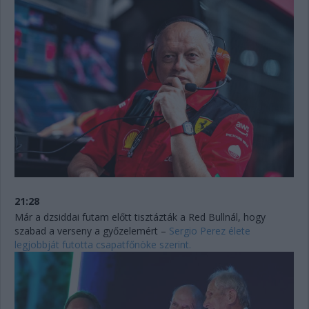
21:28
Már a dzsiddai futam előtt tisztázták a Red Bullnál, hogy
szabad a verseny a győzelemért –
Sergio Perez élete
legjobbját futotta csapatfőnöke szerint.