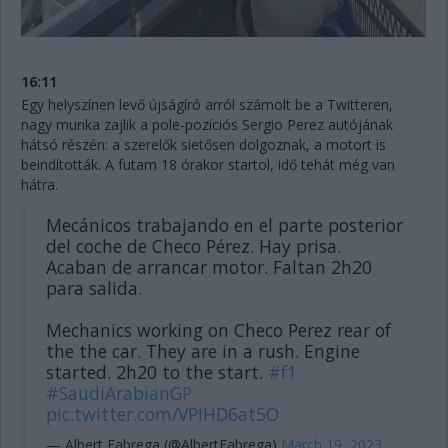
16:11
Egy helyszínen levő újságíró arról számolt be a Twitteren,
nagy munka zajlik a pole-pozíciós Sergio Perez autójának
hátsó részén: a szerelők sietősen dolgoznak, a motort is
beindították. A futam 18 órakor startol, idő tehát még van
hátra.
Mecánicos trabajando en el parte posterior
del coche de Checo Pérez. Hay prisa.
Acaban de arrancar motor. Faltan 2h20
para salida.
Mechanics working on Checo Perez rear of
the the car. They are in a rush. Engine
started. 2h20 to the start.
#f1
#SaudiArabianGP
pic.twitter.com/VPIHD6at5O
— Albert Fabrega (@AlbertFabrega)
March 19, 2023