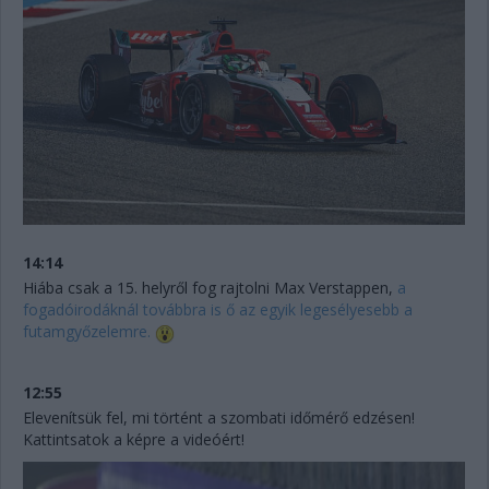
14:14
Hiába csak a 15. helyről fog rajtolni Max Verstappen,
a
fogadóirodáknál továbbra is ő az egyik legesélyesebb a
futamgyőzelemre.
12:55
Elevenítsük fel, mi történt a szombati időmérő edzésen!
Kattintsatok a képre a videóért!