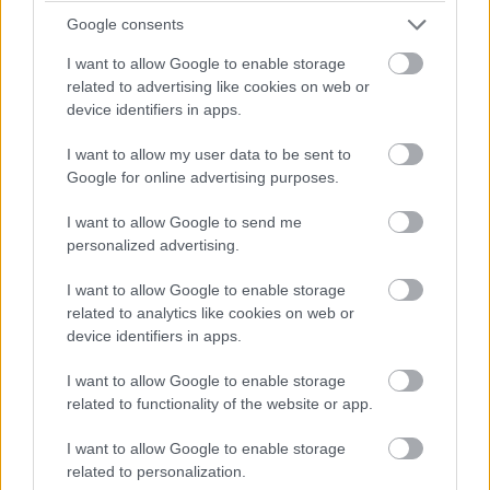
váltóhibára panaszkodott mindkét pilóta. (Sergio Perez
Google consents
autójában szintén cserélték az alkatrészt.) Verstappen Red
Bulljába a Bahreini Nagydíjon és pénteken használt
I want to allow Google to enable storage
sebességváltó került vissza, büntetés így nem jár a cseréért –
related to advertising like cookies on web or
viszont érdemes emlékezni rá, ez a komponens volt bent az
device identifiers in apps.
első két edzésen, akkor, mikor a holland a visszaváltásokra
panaszkodott.
I want to allow my user data to be sent to
A Red Bull egyúttal a jobb és bal hátsó felfüggesztést is
Google for online advertising purposes.
kicserélte Verstappen autóján, beleértve a féltengelyeket. A
parc fermére vonatkozó szabályok ezt lehetővé teszik, így
I want to allow Google to send me
változatlanul a 15. rajthelyről kezdhet.
personalized advertising.
I want to allow Google to enable storage
related to analytics like cookies on web or
device identifiers in apps.
I want to allow Google to enable storage
related to functionality of the website or app.
I want to allow Google to enable storage
related to personalization.