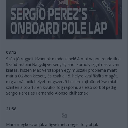
08:12
Szép jó reggelt kívánunk mindenkinek! A mai napon rendezik a
Szaúd-arábiai Nagydíj versenyét, ahol komoly izgalmakra van
kilátás, hiszen Max Verstappen egy műszaki probléma miatt
már a Q2-ben kiesett, és csak a 15. helyre kvalifikálta magát,
míg a második helyet megszerző Leclerc rajtbüntetése miatt
szintén a top 10-en kívülről fog rajtolni, az első sorból pedig
Sergio Perez és Fernando Alonso idulhatnak.
21:58
Mára megköszönjük a figyelmet, reggel folytatjuk