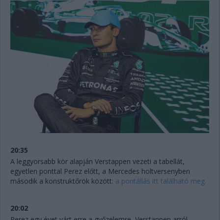
20:35
A leggyorsabb kör alapján Verstappen vezeti a tabellát,
egyetlen ponttal Perez előtt, a Mercedes holtversenyben
második a konstruktőrök között:
a pontállás itt található meg.
20:02
Perez egy évet várt erre a győzelemre, Verstappen arról