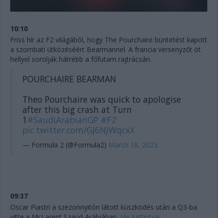
10:10
Friss hír az F2 világából, hogy The Pourchaire büntetést kapott
a szombati ütközéséért Bearmannel. A francia versenyzőt öt
hellyel sorolják hátrébb a főfutam rajtrácsán.
POURCHAIRE BEARMAN
Theo Pourchaire was quick to apologise
after this big crash at Turn
1
#SaudiArabianGP
#F2
pic.twitter.com/GJ6NJWqcxX
— Formula 2 (@Formula2)
March 18, 2023
09:37
Oscar Piastri a szezonnyitón látott küszködés után a Q3-ba
vitte a McLarent Szaúd-Arábiában.
Ide kattintva