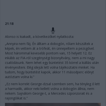
21:18
Alonso is kiakadt, a következőket nyilatkozta:
„Annyira nem fáj. Én álltam a dobogón, rólam készültek a
képek, én vettem át a trófeát, én ünnepeltem a pezsgővel.
Most hárommal kevesebb pontom van, 15 helyett 12. Ez
inkább az FIA-ról szegénységi bizonyítvány, nem a mi nagy
csalódásunk. Nem lehet egy büntetést 35 körrel a kiállás után
érvényesíteni. Elég idejük lett volna tájékoztatni minket. Ha
tudom, hogy büntetést kapok, akkor 11 másodperc előnyt
autóztam volna ki.”
„Ez nem korrekt George-dzsal szemben sem, ha tényleg ő lett
a harmadik, akkor neki kellett volna a dobogón állnia, nem
nekem. Sajnálom George-t, a Mercedes szponzorait és a
rajongóikat is.”