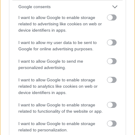
Max Verstappen RB19-esében vasárnap, a nagydíjat
Google consents
megelőzően újra sebességváltót cserélt a Red Bull csapata –
ezzel reagálva az időmérő Q2-es szakaszában történt
I want to allow Google to enable storage
féltengelytörésre. Második alkalommal szereltek váltót az 1-es
related to advertising like cookies on web or
autóba a versenyhétvége során: szombat reggel került sor az
device identifiers in apps.
első váltócserére, miután a pénteki szabadedzéseken
váltóhibára panaszkodott mindkét pilóta. (Sergio Perez
I want to allow my user data to be sent to
autójában szintén cserélték az alkatrészt.) Verstappen Red
Google for online advertising purposes.
Bulljába a Bahreini Nagydíjon és pénteken használt
sebességváltó került vissza, büntetés így nem jár a cseréért –
I want to allow Google to send me
viszont érdemes emlékezni rá, ez a komponens volt bent az
első két edzésen, akkor, mikor a holland a visszaváltásokra
personalized advertising.
panaszkodott.
I want to allow Google to enable storage
A Red Bull egyúttal a jobb és bal hátsó felfüggesztést is
related to analytics like cookies on web or
kicserélte Verstappen autóján, beleértve a féltengelyeket. A
device identifiers in apps.
parc fermére vonatkozó szabályok ezt lehetővé teszik, így
változatlanul a 15. rajthelyről kezdhet.
I want to allow Google to enable storage
related to functionality of the website or app.
I want to allow Google to enable storage
related to personalization.