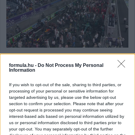
17:23
Max Verstappen időmérős műszaki hibájával és Charles
formula.hu -
Do Not Process My Personal
Information
Leclerc motorbüntetésével szokatlan képet mutat a 18 órakor
startoló futam rajtrácsa:
If you wish to opt-out of the sale, sharing to third parties, or
processing of your personal or sensitive information for
targeted advertising by us, please use the below opt-out
section to confirm your selection. Please note that after your
opt-out request is processed you may continue seeing
interest-based ads based on personal information utilized by
us or personal information disclosed to third parties prior to
your opt-out. You may separately opt-out of the further