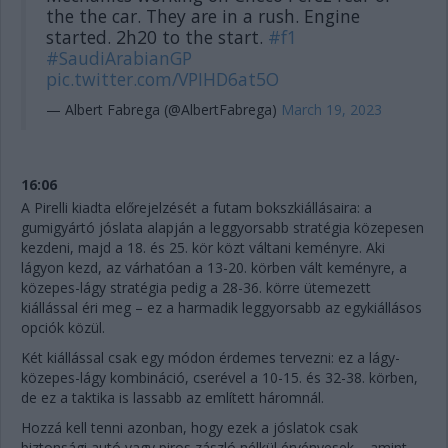
the the car. They are in a rush. Engine
started. 2h20 to the start.
#f1
#SaudiArabianGP
pic.twitter.com/VPIHD6at5O
— Albert Fabrega (@AlbertFabrega)
March 19, 2023
16:06
A Pirelli kiadta előrejelzését a futam bokszkiállásaira: a
gumigyártó jóslata alapján a leggyorsabb stratégia közepesen
kezdeni, majd a 18. és 25. kör közt váltani keményre. Aki
lágyon kezd, az várhatóan a 13-20. körben vált keményre, a
közepes-lágy stratégia pedig a 28-36. körre ütemezett
kiállással éri meg – ez a harmadik leggyorsabb az egykiállásos
opciók közül.
Két kiállással csak egy módon érdemes tervezni: ez a lágy-
közepes-lágy kombináció, cserével a 10-15. és 32-38. körben,
de ez a taktika is lassabb az említett háromnál.
Hozzá kell tenni azonban, hogy ezek a jóslatok csak
biztonsági autó vagy piros zászló nélkül érvényesek – amint