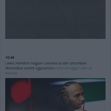
10:46
Lewis Hamilton nagyon szenved az idei szezonban.
Elmondása szerint egyszerűen
nem tud eggyé válni az
autóval.