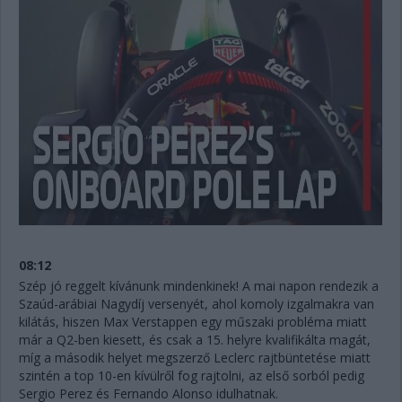
08:12
Szép jó reggelt kívánunk mindenkinek! A mai napon rendezik a
Szaúd-arábiai Nagydíj versenyét, ahol komoly izgalmakra van
kilátás, hiszen Max Verstappen egy műszaki probléma miatt
már a Q2-ben kiesett, és csak a 15. helyre kvalifikálta magát,
míg a második helyet megszerző Leclerc rajtbüntetése miatt
szintén a top 10-en kívülről fog rajtolni, az első sorból pedig
Sergio Perez és Fernando Alonso idulhatnak.