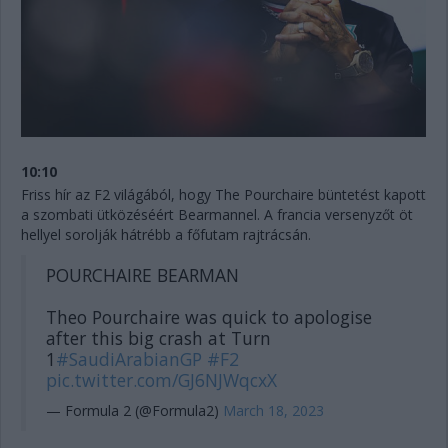
10:10
Friss hír az F2 világából, hogy The Pourchaire büntetést kapott
a szombati ütközéséért Bearmannel. A francia versenyzőt öt
hellyel sorolják hátrébb a főfutam rajtrácsán.
POURCHAIRE BEARMAN
Theo Pourchaire was quick to apologise
after this big crash at Turn
1
#SaudiArabianGP
#F2
pic.twitter.com/GJ6NJWqcxX
— Formula 2 (@Formula2)
March 18, 2023