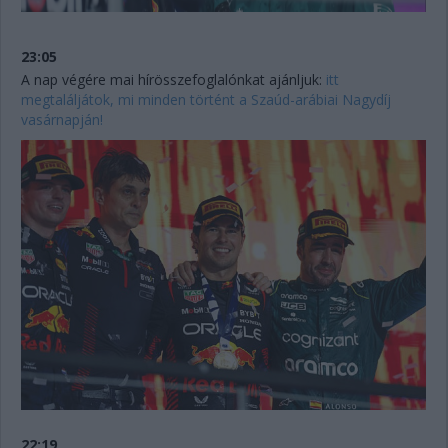
23:05
A nap végére mai hírösszefoglalónkat ajánljuk:
itt
megtaláljátok, mi minden történt a Szaúd-arábiai Nagydíj
vasárnapján!
22:19