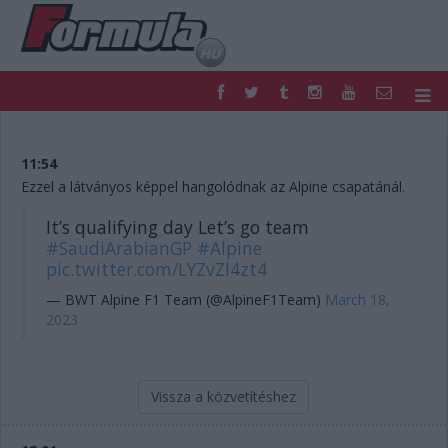
F1
PARC FERMÉ
FORMULA
MOTOR
11:54
NEMZETKÖZI
HAZAI
Ezzel a látványos képpel hangolódnak az Alpine csapatánál.
RETRO
EGYÉB
It’s qualifying day Let’s go team
PODCAST
SHOP
#SaudiArabianGP
#Alpine
LIVE
TIPPJÁTÉK
pic.twitter.com/LYZvZl4zt4
DIGITÁLIS MAGAZIN
PONTÁLLÁSOK
— BWT Alpine F1 Team (@AlpineF1Team)
March 18,
VERSENYNAPTÁRAK
2023
Vissza a közvetítéshez