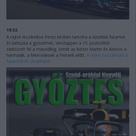
19:32
A rajtot leszámítva Perez kézben tartotta a dzsiddai futamot
és behúzta a győzelmet, Verstappen a 15. pozícióból
zárkózott fel a másodikig. Ismét az Aston Martin és Alonso a
harmadik, a Mercedesek a Ferrarik előtt.
A teljes beszámoló a
futamról itt olvasható!