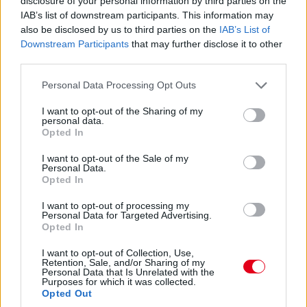
disclosure of your personal information by third parties on the
IAB’s list of downstream participants. This information may
also be disclosed by us to third parties on the
IAB’s List of
Downstream Participants
that may further disclose it to other
third parties.
Please note that this website/app uses one or more Google
Personal Data Processing Opt Outs
services and may gather and store information including but
not limited to your visit or usage behaviour. You may click to
I want to opt-out of the Sharing of my
personal data.
grant or deny consent to Google and its third-party tags to
Opted In
use your data for below specified purposes in below Google
consent section.
I want to opt-out of the Sale of my
Personal Data.
Opted In
I want to opt-out of processing my
Personal Data for Targeted Advertising.
Opted In
I want to opt-out of Collection, Use,
Retention, Sale, and/or Sharing of my
17:01
Personal Data that Is Unrelated with the
Purposes for which it was collected.
Opted Out