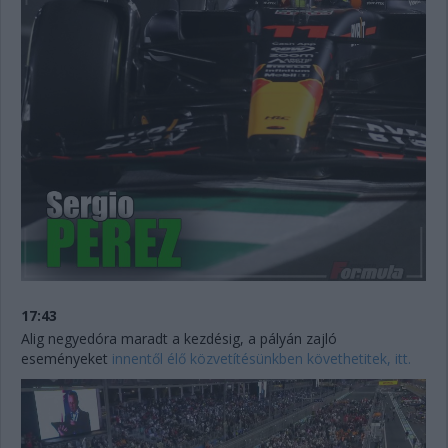
17:43
Alig negyedóra maradt a kezdésig, a pályán zajló
eseményeket
innentől élő közvetítésünkben követhetitek, itt.