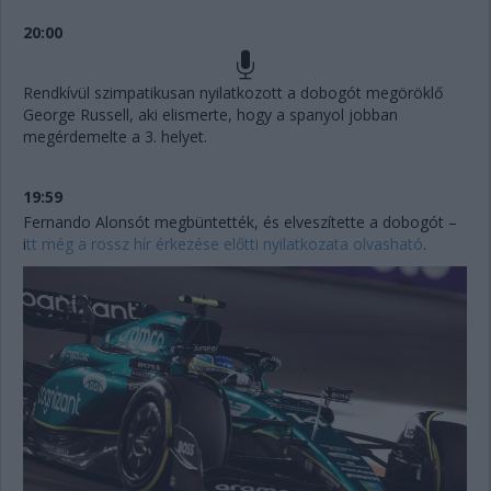
20:00
Rendkívül szimpatikusan nyilatkozott a dobogót megöröklő
George Russell, aki elismerte, hogy a spanyol jobban
megérdemelte a 3. helyet.
19:59
Fernando Alonsót megbüntették, és elveszítette a dobogót –
i
tt még a rossz hír érkezése előtti nyilatkozata olvasható
.