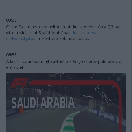
09:37
Oscar Piastri a szezonnyitón látott küszködés után a Q3-ba
vitte a McLarent Szaúd-Arábiában.
Ide kattintva
elolvashatjátok,
miként értékelt az ausztrál.
08:55
A képre kattintva megtekinthetitek Sergio Perez pole-pozíciót
érő körét.