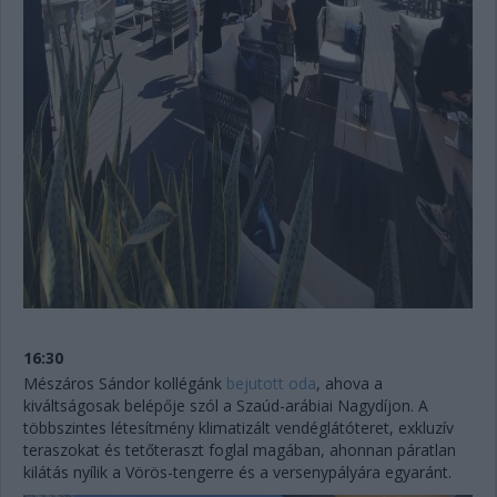
16:30
Mészáros Sándor kollégánk
bejutott oda
, ahova a
kiváltságosak belépője szól a Szaúd-arábiai Nagydíjon. A
többszintes létesítmény klimatizált vendéglátóteret, exkluzív
teraszokat és tetőteraszt foglal magában, ahonnan páratlan
kilátás nyílik a Vörös-tengerre és a versenypályára egyaránt.