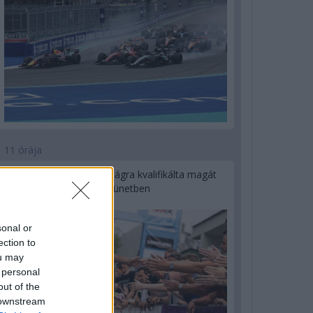
11 órája
Kerékpáros világbajnokságra kvalifikálta magát
Bottas az F1-es nyári szünetben
sonal or
ection to
ou may
 personal
out of the
 downstream