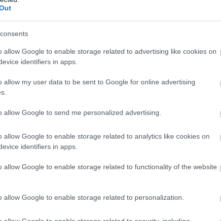
Out
en a Ferrari szaúdi versenyét Vasseur.
Leclerc és Sainz is
dig azt hitték, az Aston Martin és Mercedes szintjén
consents
o allow Google to enable storage related to advertising like cookies on
evice identifiers in apps.
o allow my user data to be sent to Google for online advertising
s.
to allow Google to send me personalized advertising.
o allow Google to enable storage related to analytics like cookies on
evice identifiers in apps.
o allow Google to enable storage related to functionality of the website
o allow Google to enable storage related to personalization.
o allow Google to enable storage related to security, including