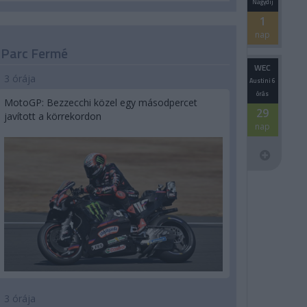
Nagydíj
1
nap
Parc Fermé
WEC
3 órája
Austini 6
órás
MotoGP: Bezzecchi közel egy másodpercet
29
javított a körrekordon
nap
3 órája