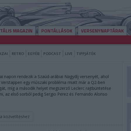
ITÁLIS MAGAZIN
PONTÁLLÁSOK
VERSENYNAPTÁRAK
AZAI
RETRO
EGYÉB
PODCAST
LIVE
TIPPJÁTÉK
ai napon rendezik a Szaúd-arábiai Nagydíj versenyét, ahol
ax Verstappen egy műszaki probléma miatt már a Q2-ben
 magát, míg a második helyet megszerző Leclerc rajtbüntetése
olni, az első sorból pedig Sergio Perez és Fernando Alonso
 a közvetítéshez