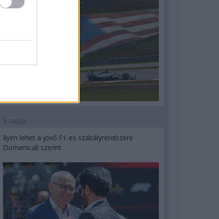
3 napja
Ilyen lehet a jövő F1-es szabályrendszere
Domenicali szerint