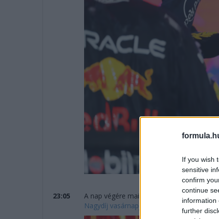
formula.h
If you wish 
sensitive in
confirm you
continue se
23:05
A nap végére mai hírösszefoglalónkat aján
information 
Nagydíj vasárnapján!
further disc