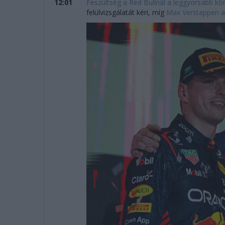
12:01
Feszültség a Red Bullnál a leggyorsabb kör
felülvizsgálatát kéri, míg
Max Verstappen a