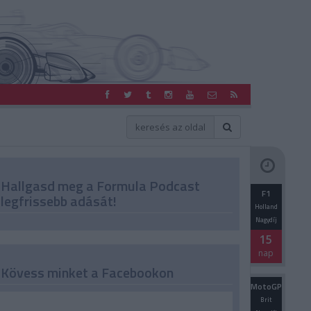
Hallgasd meg a Formula Podcast
F1
legfrissebb adását!
Holland
Nagydíj
15
nap
Kövess minket a Facebookon
MotoGP
Brit