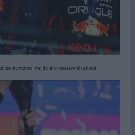
Alonso büntetése, majd annak visszavonása körül.