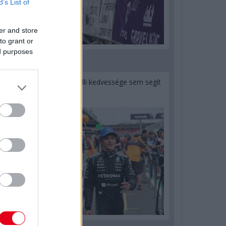
B’s List of
er and store
to grant or
ed purposes
1 napja
Montoya szerint Antonelli kedvessége sem segít
Russellen