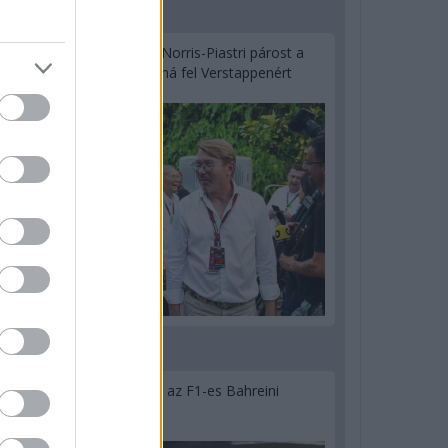
2 napja
Hakkinen megtartaná a Norris-Piastri párost a
McLarennél, nem borítaná fel Verstappenért
2 napja
Megvan, mikor kezdődik az F1-es Bahreini
Nagydíj Malajziában