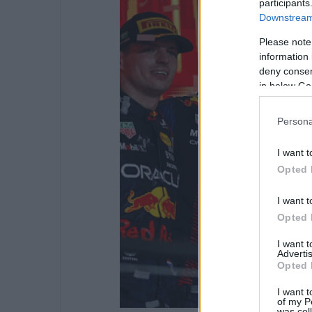
participants
Downstream 
Please note
information 
deny consent
in below Go
Persona
I want t
Opted 
I want t
Opted 
I want 
Advertis
Opted 
I want t
of my P
was col