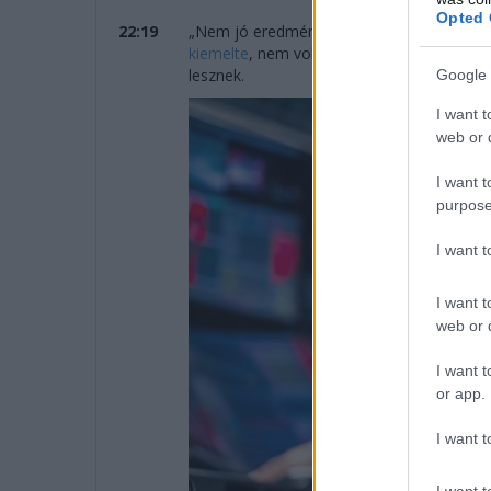
Opted 
22:19
„Nem jó eredmény” – összegezte tökéletes
kiemelte
, nem volt meg a versenytempó, pe
lesznek.
Google 
I want t
web or d
I want t
purpose
I want 
I want t
web or d
I want t
or app.
I want t
I want t