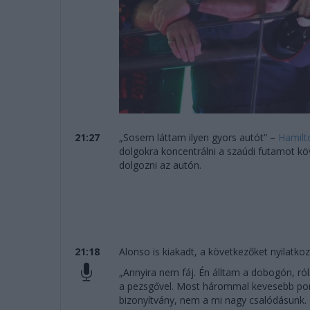
21:27
„Sosem láttam ilyen gyors autót” –
Hamilt
dolgokra koncentrálni a szaúdi futamot köv
dolgozni az autón.
21:18
Alonso is kiakadt, a következőket nyilatkoz
„Annyira nem fáj. Én álltam a dobogón, ró
a pezsgővel. Most hárommal kevesebb pont
bizonyítvány, nem a mi nagy csalódásunk. 