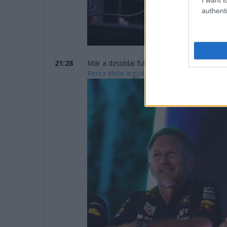
authenti
21:28
Már a dzsiddai futam előtt tisztázták a R
Perez élete legjobbját futotta csapatfőnöke