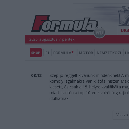
DIG
2026. augusztus 7. péntek
SHOP
F1
FORMULA
MOTOR
NEMZETKÖZI
H
08:12
Szép jó reggelt kívánunk mindenkinek! A m
komoly izgalmakra van kilátás, hiszen M
kiesett, és csak a 15. helyre kvalifikálta
miatt szintén a top 10-en kívülről fog rajt
idulhatnak.
Vissza