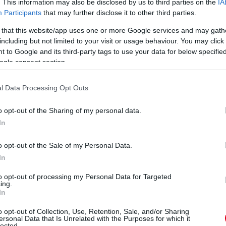
. This information may also be disclosed by us to third parties on the
IA
Participants
that may further disclose it to other third parties.
 that this website/app uses one or more Google services and may gath
including but not limited to your visit or usage behaviour. You may click 
 to Google and its third-party tags to use your data for below specifi
ogle consent section.
l Data Processing Opt Outs
o opt-out of the Sharing of my personal data.
In
o opt-out of the Sale of my Personal Data.
In
to opt-out of processing my Personal Data for Targeted
ing.
In
o opt-out of Collection, Use, Retention, Sale, and/or Sharing
ersonal Data that Is Unrelated with the Purposes for which it
lected.