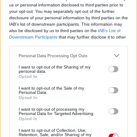
us or personal information disclosed to third parties prior to
Molnár Martin második lett Silverstone-ban, a
your opt-out. You may separately opt-out of the further
bajnokságban is előrelépett
disclosure of your personal information by third parties on the
IAB’s list of downstream participants. This information may
also be disclosed by us to third parties on the
IAB’s List of
Downstream Participants
that may further disclose it to other
third parties.
Please note that this website/app uses one or more Google
Personal Data Processing Opt Outs
services and may gather and store information including but
not limited to your visit or usage behaviour. You may click to
I want to opt-out of the Sharing of my
personal data.
grant or deny consent to Google and its third-party tags to
Opted In
use your data for below specified purposes in below Google
consent section.
I want to opt-out of the Sale of my
Personal Data.
Opted In
I want to opt-out of processing my
4 napja
Personal Data for Targeted Advertising.
Opted In
Steiner már csak öt százalék esélyt ad Russell vb-címére
I want to opt-out of Collection, Use,
Retention, Sale, and/or Sharing of my