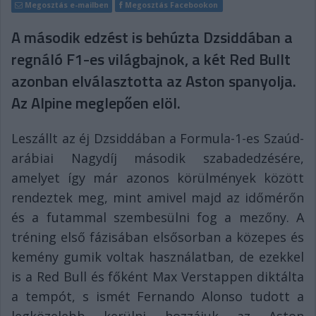
Megosztás e-mailben
Megosztás Facebookon
A második edzést is behúzta Dzsiddában a
regnáló F1-es világbajnok, a két Red Bullt
azonban elválasztotta az Aston spanyolja.
Az Alpine meglepően elöl.
Leszállt az éj Dzsiddában a Formula-1-es Szaúd-
arábiai Nagydíj második szabadedzésére,
amelyet így már azonos körülmények között
rendeztek meg, mint amivel majd az időmérőn
és a futammal szembesülni fog a mezőny. A
tréning első fázisában elsősorban a közepes és
kemény gumik voltak használatban, de ezekkel
is a Red Bull és főként Max Verstappen diktálta
a tempót, s ismét Fernando Alonso tudott a