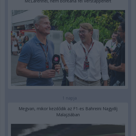
McLarennél, nem borítaná fel Verstappenért
1 napja
Megvan, mikor kezdődik az F1-es Bahreini Nagydíj
Malajziában