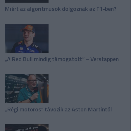
Miért az algoritmusok dolgoznak az F1-ben?
„A Red Bull mindig támogatott” – Verstappen
„Régi motoros” távozik az Aston Martintól