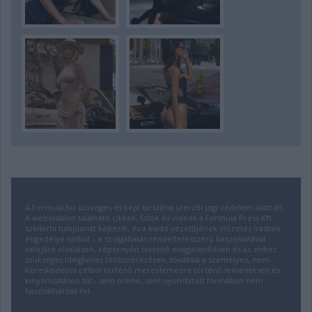
A Formula.hu szöveges és képi tartalma szerzői jogi védelem alatt áll.
A weboldalon található cikkek, fotók és videók a Formula Press Kft.
szellemi tulajdonát képezik, és a kiadó vezetőjének előzetes írásbeli
engedélye nélkül – a szolgáltatás rendeltetésszerű használatával
velejáró olvasáson, képernyőn történő megjelenítésen és az ehhez
szükséges ideiglenes többszörözésen, továbbá a személyes, nem-
kereskedelmi célból történő merevlemezre történő lementésen és
kinyomtatáson túl - sem online, sem nyomtatott formában nem
használhatóak fel.