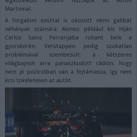
legközelebb kerülni hozzájuk az Aston
Martinnal.
A forgalom ezúttal is okozott némi galibát
néhányak számára: Alonso például kis híján
Carlos Sainz Ferrarijába rohant bele a
gyorskörén. Verstappen pedig szokatlan
problémával szembesült: a kétszeres
világbajnok arra panaszkodott rádión, hogy
nem jó pozícióban van a fejtámasza, így nem
érzi tökéletesen az autót.