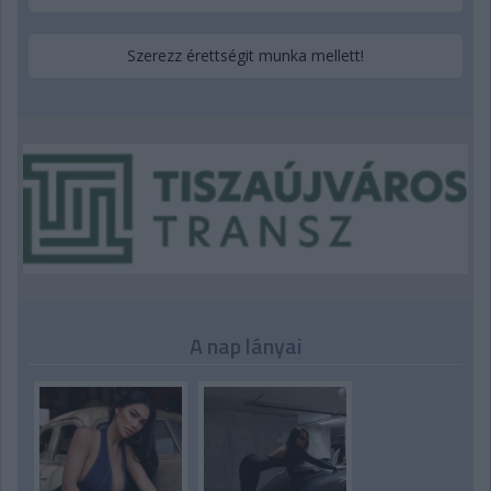
Szerezz érettségit munka mellett!
A nap lányai