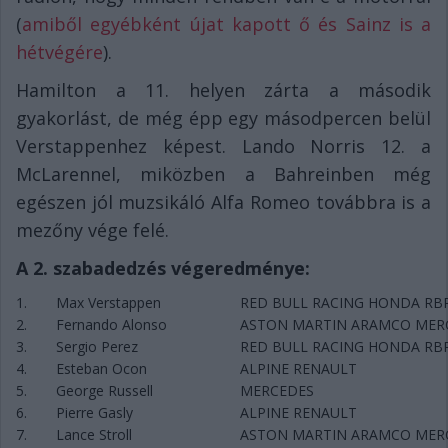
(
amiből egyébként újat kapott ő és Sainz is a
hétvégére
).
Hamilton a 11. helyen zárta a második
gyakorlást, de még épp egy másodpercen belül
Verstappenhez képest. Lando Norris 12. a
McLarennel, miközben a Bahreinben még
egészen jól muzsikáló Alfa Romeo továbbra is a
mezőny vége felé.
A 2. szabadedzés végeredménye:
1.
Max Verstappen
RED BULL RACING HONDA RB
2.
Fernando Alonso
ASTON MARTIN ARAMCO MER
3.
Sergio Perez
RED BULL RACING HONDA RB
4.
Esteban Ocon
ALPINE RENAULT
5.
George Russell
MERCEDES
6.
Pierre Gasly
ALPINE RENAULT
7.
Lance Stroll
ASTON MARTIN ARAMCO MER