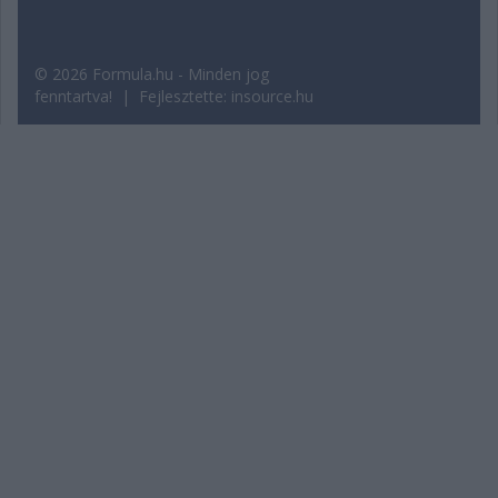
© 2026 Formula.hu - Minden jog
fenntartva! | Fejlesztette:
insource.hu