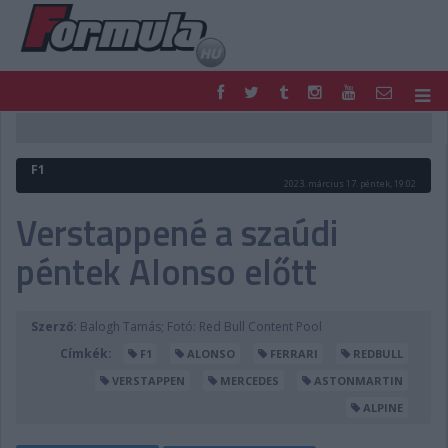
F1
PARC FERMÉ
FORMULA
MOTOR
F1
NEMZETKÖZI
HAZAI
2023. március 17. péntek, 19:02
RETRO
EGYÉB
Verstappené a szaúdi
PODCAST
SHOP
péntek Alonso előtt
LIVE
TIPPJÁTÉK
DIGITÁLIS MAGAZIN
PONTÁLLÁSOK
VERSENYNAPTÁRAK
Szerző:
Balogh Tamás; Fotó: Red Bull Content Pool
Címkék:
F1
ALONSO
FERRARI
REDBULL
VERSTAPPEN
MERCEDES
ASTONMARTIN
ALPINE