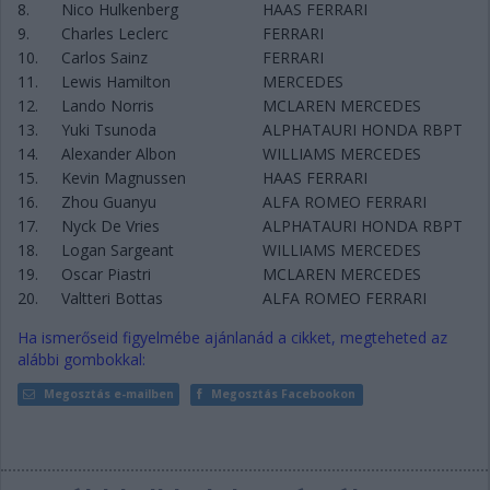
8.
Nico Hulkenberg
HAAS FERRARI
9.
Charles Leclerc
FERRARI
10.
Carlos Sainz
FERRARI
11.
Lewis Hamilton
MERCEDES
12.
Lando Norris
MCLAREN MERCEDES
13.
Yuki Tsunoda
ALPHATAURI HONDA RBPT
14.
Alexander Albon
WILLIAMS MERCEDES
15.
Kevin Magnussen
HAAS FERRARI
16.
Zhou Guanyu
ALFA ROMEO FERRARI
17.
Nyck De Vries
ALPHATAURI HONDA RBPT
18.
Logan Sargeant
WILLIAMS MERCEDES
19.
Oscar Piastri
MCLAREN MERCEDES
20.
Valtteri Bottas
ALFA ROMEO FERRARI
Ha ismerőseid figyelmébe ajánlanád a cikket, megteheted az
alábbi gombokkal:
Megosztás e-mailben
Megosztás Facebookon