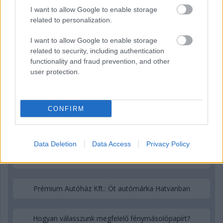
I want to allow Google to enable storage
related to personalization.
I want to allow Google to enable storage
related to security, including authentication
functionality and fraud prevention, and other
user protection.
CONFIRM
További tartalmak
Data Deletion
Data Access
Privacy Policy
Miben más a nyíltvégű lízing?
Prémium Autóház Kft.: Öt autómárka Hatvanban
Hogyan válasszunk megfelelő fénymásolópapírt?