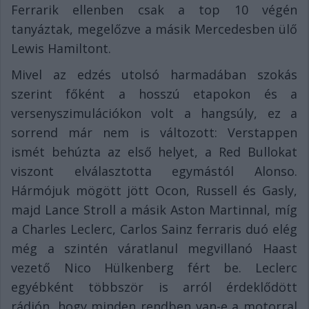
Ferrarik ellenben csak a top 10 végén
tanyáztak, megelőzve a másik Mercedesben ülő
Lewis Hamiltont.
Mivel az edzés utolsó harmadában szokás
szerint főként a hosszú etapokon és a
versenyszimulációkon volt a hangsúly, ez a
sorrend már nem is változott: Verstappen
ismét behúzta az első helyet, a Red Bullokat
viszont elválasztotta egymástól Alonso.
Hármójuk mögött jött Ocon, Russell és Gasly,
majd Lance Stroll a másik Aston Martinnal, míg
a Charles Leclerc, Carlos Sainz ferraris duó elég
még a szintén váratlanul megvillanó Haast
vezető Nico Hülkenberg fért be. Leclerc
egyébként többször is arról érdeklődött
rádión, hogy minden rendben van-e a motorral