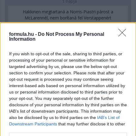
1 napja
Hakkinen megtartaná a Norris-Piastri párost a
McLarennél, nem borítaná fel Verstappenért
formula.hu -
Do Not Process My Personal
Information
If you wish to opt-out of the sale, sharing to third parties, or
processing of your personal or sensitive information for
targeted advertising by us, please use the below opt-out
section to confirm your selection. Please note that after your
opt-out request is processed you may continue seeing
interest-based ads based on personal information utilized by
us or personal information disclosed to third parties prior to
your opt-out. You may separately opt-out of the further
disclosure of your personal information by third parties on the
IAB’s list of downstream participants. This information may
1 napja
also be disclosed by us to third parties on the
IAB’s List of
Downstream Participants
that may further disclose it to other
Megvan, mikor kezdődik az F1-es Bahreini Nagydíj
third parties.
Malajziában