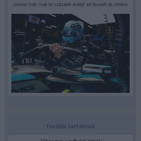
Steiner már csak öt százalék esélyt ad Russell vb-címére
További tartalmak
Miben más a nyíltvégű lízing?