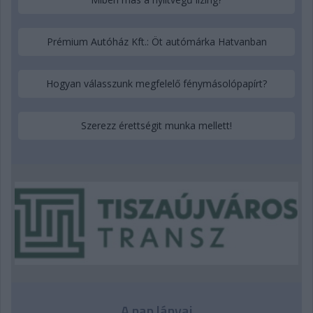
Prémium Autóház Kft.: Öt autómárka Hatvanban
Hogyan válasszunk megfelelő fénymásolópapírt?
Szerezz érettségit munka mellett!
A nap lányai