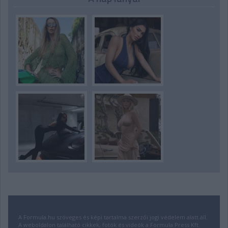
A Formula.hu szöveges és képi tartalma szerzői jogi védelem alatt áll.
A weboldalon található cikkek, fotók és videók a Formula Press Kft.