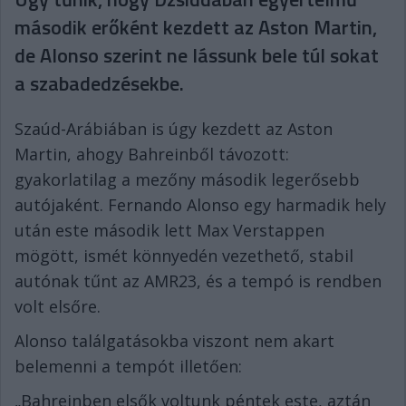
második erőként kezdett az Aston Martin,
de Alonso szerint ne lássunk bele túl sokat
a szabadedzésekbe.
Szaúd-Arábiában is úgy kezdett az Aston
Martin, ahogy Bahreinből távozott:
gyakorlatilag a mezőny második legerősebb
autójaként. Fernando Alonso egy harmadik hely
után este második lett Max Verstappen
mögött, ismét könnyedén vezethető, stabil
autónak tűnt az AMR23, és a tempó is rendben
volt elsőre.
Alonso találgatásokba viszont nem akart
belemenni a tempót illetően:
„Bahreinben elsők voltunk péntek este, aztán