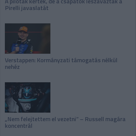
A pilóták kérték, de a csapatok leszavazták a
Pirelli javaslatát
Verstappen: Kormányzati támogatás nélkül
nehéz
„Nem felejtettem el vezetni” – Russell magára
koncentrál