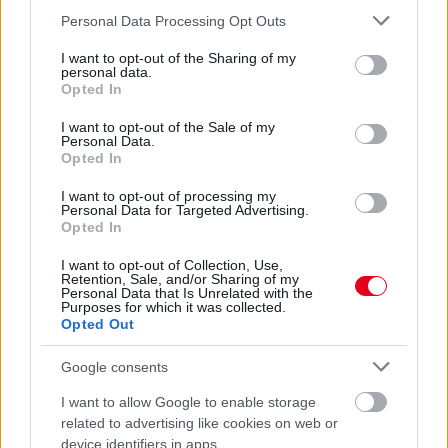
Please note that this website/app uses one or more Google
Personal Data Processing Opt Outs
services and may gather and store information including but
not limited to your visit or usage behaviour. You may click to
I want to opt-out of the Sharing of my
personal data.
grant or deny consent to Google and its third-party tags to
Opted In
use your data for below specified purposes in below Google
consent section.
I want to opt-out of the Sale of my
Personal Data.
Opted In
I want to opt-out of processing my
Personal Data for Targeted Advertising.
Opted In
I want to opt-out of Collection, Use,
Retention, Sale, and/or Sharing of my
Personal Data that Is Unrelated with the
2 napja
Purposes for which it was collected.
Opted Out
Ilyen lehet a jövő F1-es szabályrendszere Domenicali
szerint
Google consents
I want to allow Google to enable storage
related to advertising like cookies on web or
device identifiers in apps.