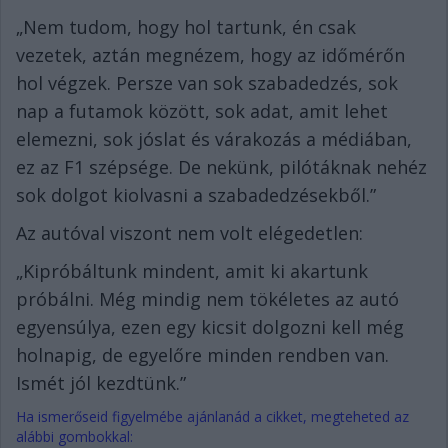
„Nem tudom, hogy hol tartunk, én csak
vezetek, aztán megnézem, hogy az időmérőn
hol végzek. Persze van sok szabadedzés, sok
nap a futamok között, sok adat, amit lehet
elemezni, sok jóslat és várakozás a médiában,
ez az F1 szépsége. De nekünk, pilótáknak nehéz
sok dolgot kiolvasni a szabadedzésekből.”
Az autóval viszont nem volt elégedetlen:
„Kipróbáltunk mindent, amit ki akartunk
próbálni. Még mindig nem tökéletes az autó
egyensúlya, ezen egy kicsit dolgozni kell még
holnapig, de egyelőre minden rendben van.
Ismét jól kezdtünk.”
Ha ismerőseid figyelmébe ajánlanád a cikket, megteheted az
alábbi gombokkal: