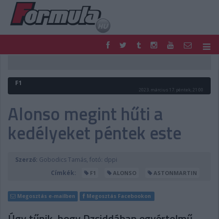
F1
PARC FERMÉ
FORMULA
MOTOR
F1
NEMZETKÖZI
HAZAI
2023. március 17. péntek, 21:00
RETRO
EGYÉB
Alonso megint hűti a
PODCAST
SHOP
kedélyeket péntek este
LIVE
TIPPJÁTÉK
DIGITÁLIS MAGAZIN
PONTÁLLÁSOK
VERSENYNAPTÁRAK
Szerző:
Gobodics Tamás, fotó: dppi
Címkék:
F1
ALONSO
ASTONMARTIN
Megosztás e-mailben
Megosztás Facebookon
Úgy tűnik, hogy Dzsiddában egyértelmű