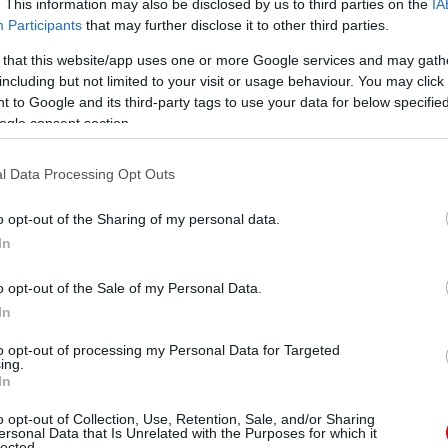
. This information may also be disclosed by us to third parties on the
IA
Participants
that may further disclose it to other third parties.
 that this website/app uses one or more Google services and may gath
including but not limited to your visit or usage behaviour. You may click 
 to Google and its third-party tags to use your data for below specifi
ogle consent section.
l Data Processing Opt Outs
o opt-out of the Sharing of my personal data.
In
o opt-out of the Sale of my Personal Data.
In
to opt-out of processing my Personal Data for Targeted
ing.
In
o opt-out of Collection, Use, Retention, Sale, and/or Sharing
ersonal Data that Is Unrelated with the Purposes for which it
lected.