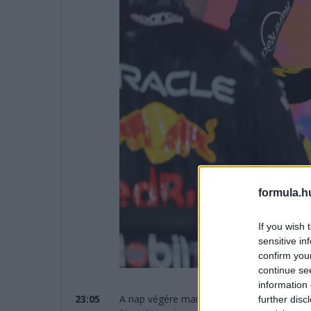
formula.h
If you wish 
sensitive in
confirm you
continue se
information 
23:05
A nap végére mai hírösszefoglalónkat aján
further disc