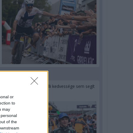
1 napja
Montoya szerint Antonelli kedvessége sem segít
Russellen
sonal or
ection to
ou may
 personal
out of the
 downstream