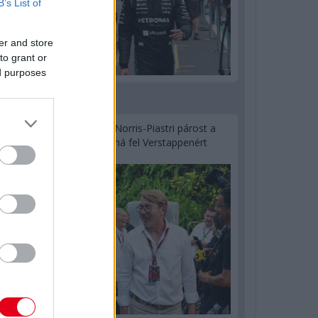
B’s List of
er and store
to grant or
ed purposes
2 napja
Hakkinen megtartaná a Norris-Piastri párost a
McLarennél, nem borítaná fel Verstappenért