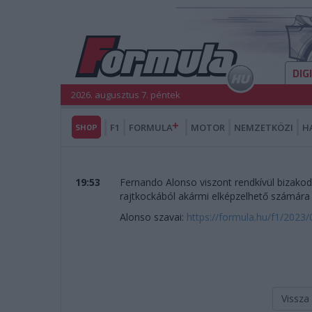
DIG
2026. augusztus 7. péntek
SHOP
F1
FORMULA
MOTOR
NEMZETKÖZI
H
19:53
Fernando Alonso viszont rendkívül bizako
rajtkockából akármi elképzelhető számára
Alonso szavai:
https://formula.hu/f1/2023
Vissza