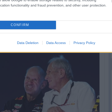
cation functionality and fraud prevention, and other user protection.
CONFIRM
ed Bullnál, hogy szabad a verseny a győzelemért –
Sergio
Data Deletion
Data Access
Privacy Policy
 szerint.