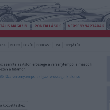
ITÁLIS MAGAZIN
PONTÁLLÁSOK
VERSENYNAPTÁRAK
AZAI
RETRO
EGYÉB
PODCAST
LIVE
TIPPJÁTÉK
dó: szerinte az Aston erőssége a versenytempó, a második
 ezen a futamon.
/03/18/a-versenytempo-az-igazi-erossegunk-alonso
 a közvetítéshez