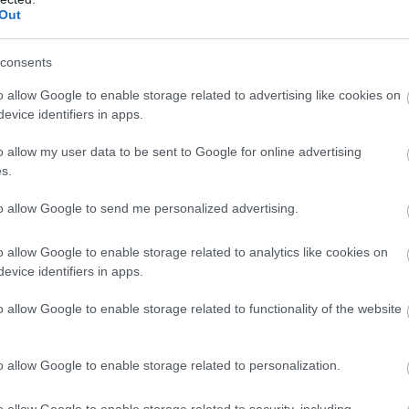
Out
en a Ferrari szaúdi versenyét Vasseur.
Leclerc és Sainz is
consents
dig azt hitték, az Aston Martin és Mercedes szintjén
o allow Google to enable storage related to advertising like cookies on
evice identifiers in apps.
o allow my user data to be sent to Google for online advertising
s.
to allow Google to send me personalized advertising.
o allow Google to enable storage related to analytics like cookies on
evice identifiers in apps.
o allow Google to enable storage related to functionality of the website
o allow Google to enable storage related to personalization.
o allow Google to enable storage related to security, including