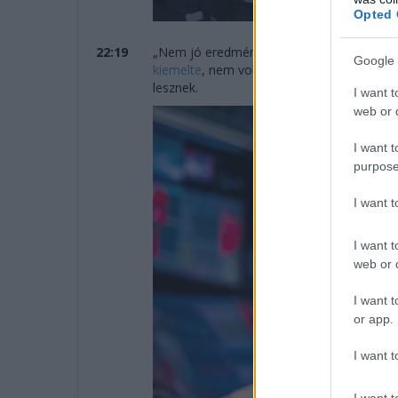
Opted 
22:19
„Nem jó eredmény” – összegezte tökéletes
Google 
kiemelte
, nem volt meg a versenytempó, pe
lesznek.
I want t
web or d
I want t
purpose
I want 
I want t
web or d
I want t
or app.
I want t
I want t