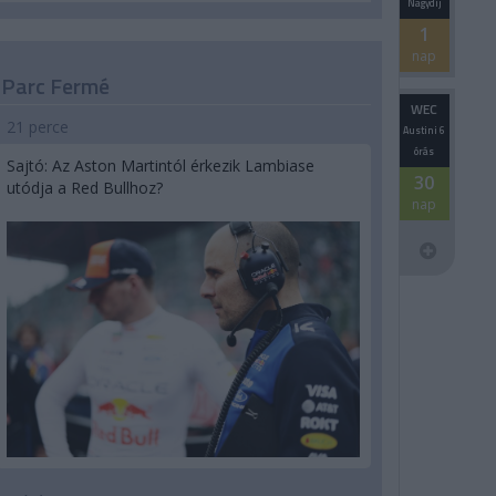
Nagydíj
1
nap
Parc Fermé
WEC
21 perce
Austini 6
órás
Sajtó: Az Aston Martintól érkezik Lambiase
30
utódja a Red Bullhoz?
nap