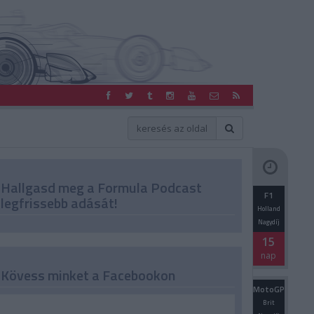
Hallgasd meg a Formula Podcast
F1
legfrissebb adását!
Holland
Nagydíj
15
nap
Kövess minket a Facebookon
MotoGP
Brit