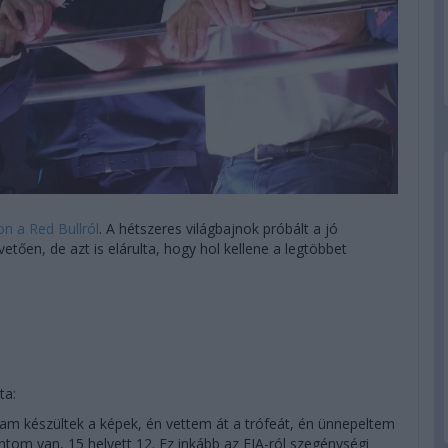
on a Red Bullról
. A hétszeres világbajnok próbált a jó
etően, de azt is elárulta, hogy hol kellene a legtöbbet
ta:
lam készültek a képek, én vettem át a trófeát, én ünnepeltem
om van, 15 helyett 12. Ez inkább az FIA-ról szegénységi