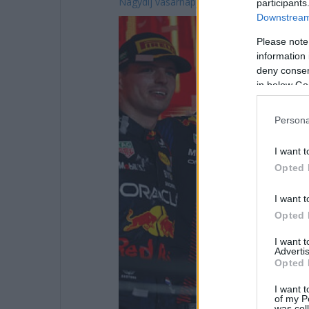
Nagydíj vasárnapján!
participants
Downstream 
Please note
information 
deny consent
in below Go
Persona
I want t
Opted 
I want t
Opted 
I want 
Advertis
Opted 
I want t
of my P
was col