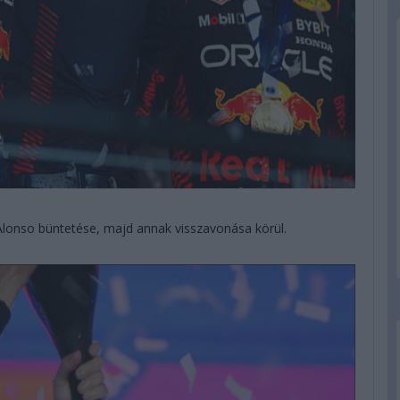
Alonso büntetése, majd annak visszavonása körül.