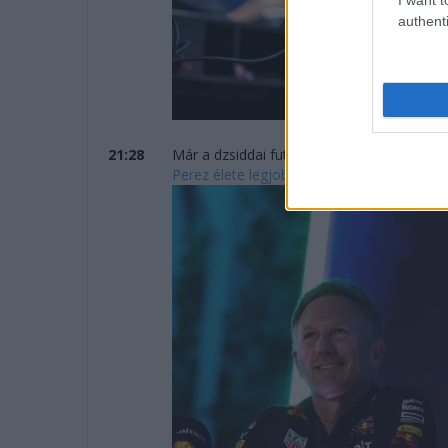
authenti
21:28
Már a dzsiddai futam előtt tisztázták a R
Perez élete legjobbját futotta csapatfőnöke