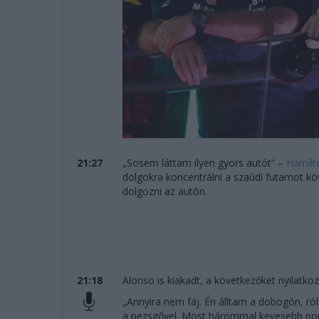
21:27
„Sosem láttam ilyen gyors autót” –
Hamilt
dolgokra koncentrálni a szaúdi futamot köv
dolgozni az autón.
21:18
Alonso is kiakadt, a következőket nyilatkoz
„Annyira nem fáj. Én álltam a dobogón, ró
a pezsgővel. Most hárommal kevesebb pont