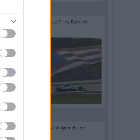
2 napja
Megvan, mikor kezdődik az F1-es Bahreini
Nagydíj Malajziában
3 napja
Ilyen lehet a jövő F1-es szabályrendszere
Domenicali szerint