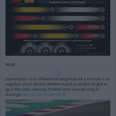
15:33
Eseménydús F2-es főfutammal hangolhattunk a Formula-1-es
nagydíjra. Victor Martins elméleti vezető pozícióból forgott ki,
így a Mercedes védence, Frederik Vesti szerezte meg az
elsőséget.
Beszámoló a futamról itt.