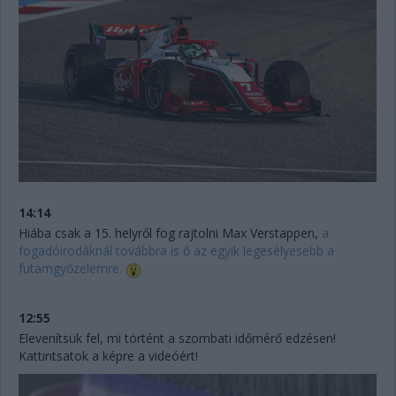
14:14
Hiába csak a 15. helyről fog rajtolni Max Verstappen,
a
fogadóirodáknál továbbra is ő az egyik legesélyesebb a
futamgyőzelemre.
12:55
Elevenítsük fel, mi történt a szombati időmérő edzésen!
Kattintsatok a képre a videóért!