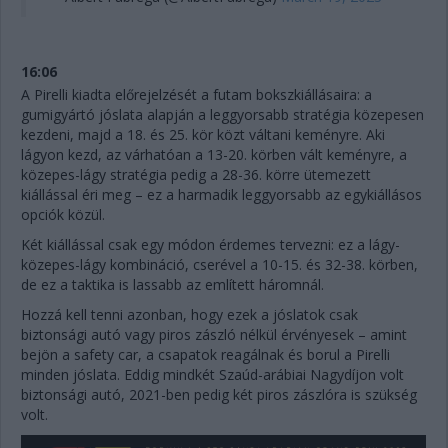
16:06
A Pirelli kiadta előrejelzését a futam bokszkiállásaira: a
gumigyártó jóslata alapján a leggyorsabb stratégia közepesen
kezdeni, majd a 18. és 25. kör közt váltani keményre. Aki
lágyon kezd, az várhatóan a 13-20. körben vált keményre, a
közepes-lágy stratégia pedig a 28-36. körre ütemezett
kiállással éri meg – ez a harmadik leggyorsabb az egykiállásos
opciók közül.
Két kiállással csak egy módon érdemes tervezni: ez a lágy-
közepes-lágy kombináció, cserével a 10-15. és 32-38. körben,
de ez a taktika is lassabb az említett háromnál.
Hozzá kell tenni azonban, hogy ezek a jóslatok csak
biztonsági autó vagy piros zászló nélkül érvényesek – amint
bejön a safety car, a csapatok reagálnak és borul a Pirelli
minden jóslata. Eddig mindkét Szaúd-arábiai Nagydíjon volt
biztonsági autó, 2021-ben pedig két piros zászlóra is szükség
volt.