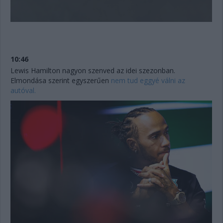
10:46
Lewis Hamilton nagyon szenved az idei szezonban.
Elmondása szerint egyszerűen
nem tud eggyé válni az
autóval.