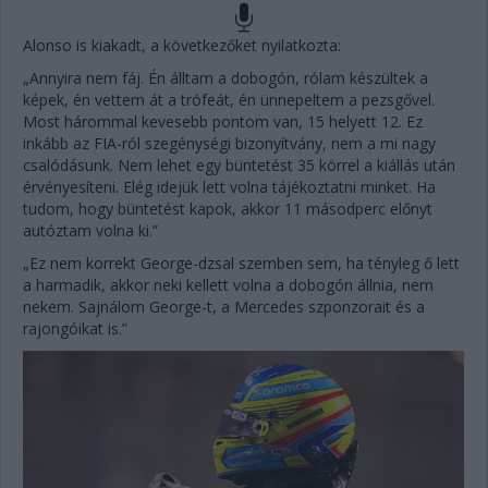
Alonso is kiakadt, a következőket nyilatkozta:
„Annyira nem fáj. Én álltam a dobogón, rólam készültek a
képek, én vettem át a trófeát, én ünnepeltem a pezsgővel.
Most hárommal kevesebb pontom van, 15 helyett 12. Ez
inkább az FIA-ról szegénységi bizonyítvány, nem a mi nagy
csalódásunk. Nem lehet egy büntetést 35 körrel a kiállás után
érvényesíteni. Elég idejük lett volna tájékoztatni minket. Ha
tudom, hogy büntetést kapok, akkor 11 másodperc előnyt
autóztam volna ki.”
„Ez nem korrekt George-dzsal szemben sem, ha tényleg ő lett
a harmadik, akkor neki kellett volna a dobogón állnia, nem
nekem. Sajnálom George-t, a Mercedes szponzorait és a
rajongóikat is.”