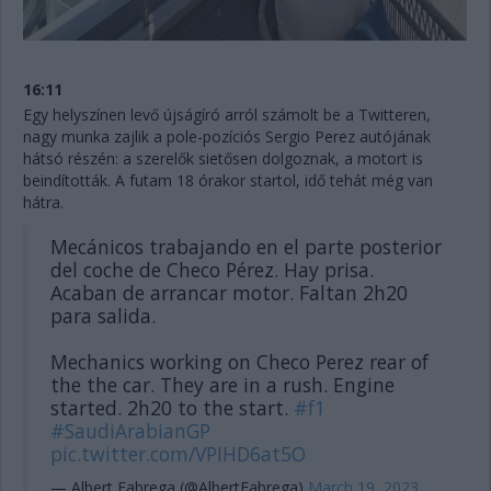
16:11
Egy helyszínen levő újságíró arról számolt be a Twitteren,
nagy munka zajlik a pole-pozíciós Sergio Perez autójának
hátsó részén: a szerelők sietősen dolgoznak, a motort is
beindították. A futam 18 órakor startol, idő tehát még van
hátra.
Mecánicos trabajando en el parte posterior
del coche de Checo Pérez. Hay prisa.
Acaban de arrancar motor. Faltan 2h20
para salida.
Mechanics working on Checo Perez rear of
the the car. They are in a rush. Engine
started. 2h20 to the start.
#f1
#SaudiArabianGP
pic.twitter.com/VPIHD6at5O
— Albert Fabrega (@AlbertFabrega)
March 19, 2023