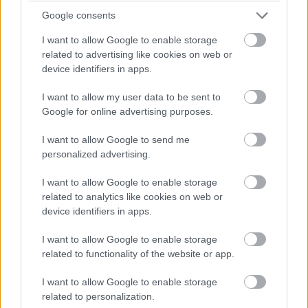
váltóhibára panaszkodott mindkét pilóta. (Sergio Perez
Google consents
autójában szintén cserélték az alkatrészt.) Verstappen Red
Bulljába a Bahreini Nagydíjon és pénteken használt
I want to allow Google to enable storage
sebességváltó került vissza, büntetés így nem jár a cseréért –
related to advertising like cookies on web or
viszont érdemes emlékezni rá, ez a komponens volt bent az
device identifiers in apps.
első két edzésen, akkor, mikor a holland a visszaváltásokra
panaszkodott.
I want to allow my user data to be sent to
A Red Bull egyúttal a jobb és bal hátsó felfüggesztést is
Google for online advertising purposes.
kicserélte Verstappen autóján, beleértve a féltengelyeket. A
parc fermére vonatkozó szabályok ezt lehetővé teszik, így
I want to allow Google to send me
változatlanul a 15. rajthelyről kezdhet.
personalized advertising.
I want to allow Google to enable storage
related to analytics like cookies on web or
device identifiers in apps.
I want to allow Google to enable storage
related to functionality of the website or app.
I want to allow Google to enable storage
related to personalization.