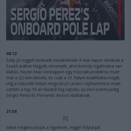
08:12
Szép jó reggelt kívánunk mindenkinek! A mai napon rendezik a
Szaúd-arábiai Nagydíj versenyét, ahol komoly izgalmakra van
kilátás, hiszen Max Verstappen egy műszaki probléma miatt
már a Q2-ben kiesett, és csak a 15. helyre kvalifikálta magát,
míg a második helyet megszerző Leclerc rajtbüntetése miatt
szintén a top 10-en kívülről fog rajtolni, az első sorból pedig
Sergio Perez és Fernando Alonso idulhatnak.
21:58
Mára megköszönjük a figyelmet, reggel folytatjuk