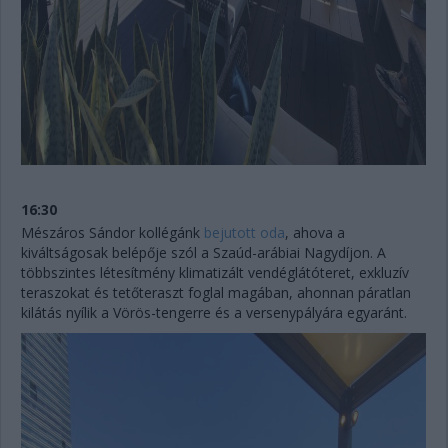
16:30
Mészáros Sándor kollégánk
bejutott oda
, ahova a
kiváltságosak belépője szól a Szaúd-arábiai Nagydíjon. A
többszintes létesítmény klimatizált vendéglátóteret, exkluzív
teraszokat és tetőteraszt foglal magában, ahonnan páratlan
kilátás nyílik a Vörös-tengerre és a versenypályára egyaránt.