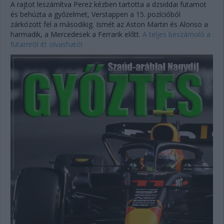
A rajtot leszámítva Perez kézben tartotta a dzsiddai futamot
és behúzta a győzelmet, Verstappen a 15. pozícióból
zárkózott fel a másodikig. Ismét az Aston Martin és Alonso a
harmadik, a Mercedesek a Ferrarik előtt.
A teljes beszámoló a
futamról itt olvasható!