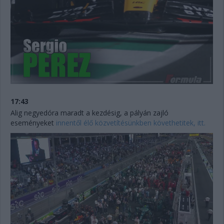
17:43
Alig negyedóra maradt a kezdésig, a pályán zajló
eseményeket
innentől élő közvetítésünkben követhetitek, itt.