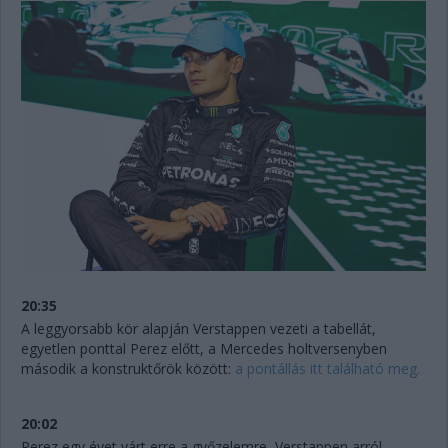
20:35
A leggyorsabb kör alapján Verstappen vezeti a tabellát,
egyetlen ponttal Perez előtt, a Mercedes holtversenyben
második a konstruktőrök között:
a pontállás itt található meg.
20:02
Perez egy évet várt erre a győzelemre, Verstappen arról