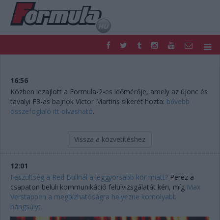
F1
PARC FERMÉ
FORMULA
MOTOR
16:56
NEMZETKÖZI
HAZAI
Közben lezajlott a Formula-2-es időmérője, amely az újonc és
tavalyi F3-as bajnok Victor Martins sikerét hozta:
bővebb
RETRO
EGYÉB
összefoglaló itt olvasható
.
PODCAST
SHOP
LIVE
TIPPJÁTÉK
DIGITÁLIS MAGAZIN
PONTÁLLÁSOK
Vissza a közvetítéshez
VERSENYNAPTÁRAK
12:01
Feszültség a Red Bullnál a leggyorsabb kör miatt?
Perez a
csapaton belüli kommunikáció felülvizsgálatát kéri, míg
Max
Verstappen a megbízhatóságra helyezne komolyabb
hangsúlyt.