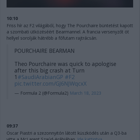
10:10
Friss hír az F2 világából, hogy The Pourchaire büntetést kapott
a szombati ütközéséért Bearmannel. A francia versenyzőt öt
hellyel sorolják hátrébb a főfutam rajtrácsán.
POURCHAIRE BEARMAN
Theo Pourchaire was quick to apologise
after this big crash at Turn
1
#SaudiArabianGP
#F2
pic.twitter.com/GJ6NJWqcxX
— Formula 2 (@Formula2)
March 18, 2023
09:37
Oscar Piastri a szezonnyitón látott küszködés után a Q3-ba
vitte a McLarent Szaúd-Arábiában.
Ide kattintva