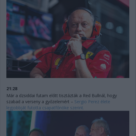
21:28
Már a dzsiddai futam előtt tisztázták a Red Bullnál, hogy
szabad a verseny a győzelemért –
Sergio Perez élete
legjobbját futotta csapatfőnöke szerint.