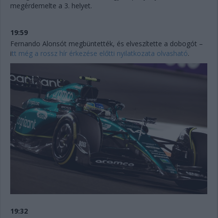
megérdemelte a 3. helyet.
19:59
Fernando Alonsót megbüntették, és elveszítette a dobogót –
i
tt még a rossz hír érkezése előtti nyilatkozata olvasható
.
19:32