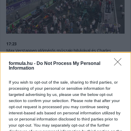
17:23
Max Verstappen időmérős műszaki hibájával és Charles
Leclerc motorbüntetésével szokatlan képet mutat a 18 órakor
startoló futam rajtrácsa:
formula.hu -
Do Not Process My Personal
Information
If you wish to opt-out of the sale, sharing to third parties, or
processing of your personal or sensitive information for
targeted advertising by us, please use the below opt-out
section to confirm your selection. Please note that after your
opt-out request is processed you may continue seeing
interest-based ads based on personal information utilized by
us or personal information disclosed to third parties prior to
your opt-out. You may separately opt-out of the further