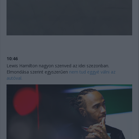
10:46
Lewis Hamilton nagyon szenved az idei szezonban.
Elmondása szerint egyszerűen
nem tud eggyé válni az
autóval.