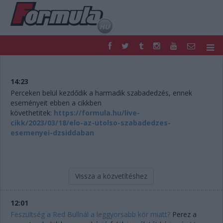
F1
PARC FERMÉ
FORMULA
MOTOR
14:23
NEMZETKÖZI
HAZAI
Perceken belül kezdődik a harmadik szabadedzés, ennek
eseményeit ebben a cikkben
RETRO
EGYÉB
követhetitek:
https://formula.hu/live-
PODCAST
SHOP
cikk/2023/03/18/elo-az-utolso-szabadedzes-
LIVE
TIPPJÁTÉK
esemenyei-dzsiddaban
DIGITÁLIS MAGAZIN
PONTÁLLÁSOK
VERSENYNAPTÁRAK
Vissza a közvetítéshez
12:01
Feszültség a Red Bullnál a leggyorsabb kör miatt?
Perez a