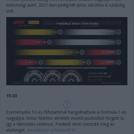
biztonsági autó, 2021-ben pedig két piros zászlóra is szükség
volt.
15:33
Eseménydús F2-es főfutammal hangolhattunk a Formula-1-es
nagydíjra. Victor Martins elméleti vezető pozícióból forgott ki,
így a Mercedes védence, Frederik Vesti szerezte meg az
elsőséget.
Beszámoló a futamról itt.