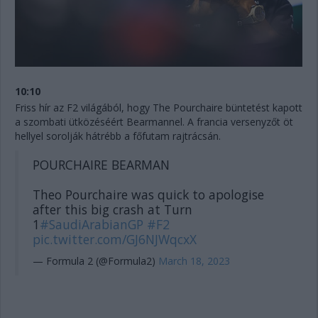
10:10
Friss hír az F2 világából, hogy The Pourchaire büntetést kapott
a szombati ütközéséért Bearmannel. A francia versenyzőt öt
hellyel sorolják hátrébb a főfutam rajtrácsán.
POURCHAIRE BEARMAN
Theo Pourchaire was quick to apologise
after this big crash at Turn
1
#SaudiArabianGP
#F2
pic.twitter.com/GJ6NJWqcxX
— Formula 2 (@Formula2)
March 18, 2023