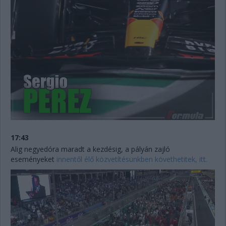
17:43
Alig negyedóra maradt a kezdésig, a pályán zajló
eseményeket
innentől élő közvetítésünkben követhetitek, itt.