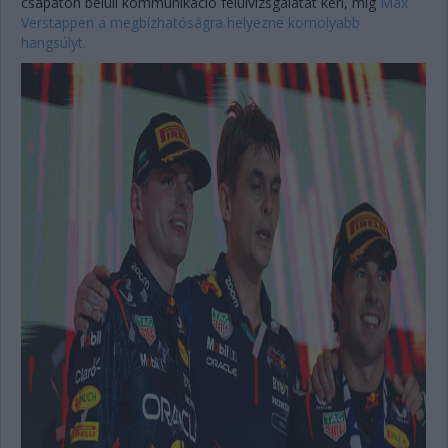
csapaton belüli kommunikáció felülvizsgálatát kéri, míg
Max
Verstappen a megbízhatóságra helyezne komolyabb
hangsúlyt.