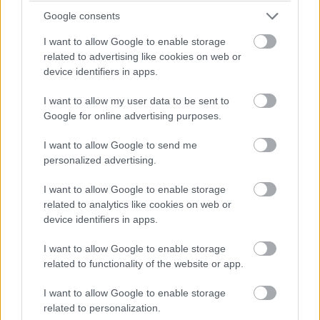
ezzel reagálva az időmérő Q2-es szakaszában történt
féltengelytörésre. Második alkalommal szereltek váltót az 1-es
Google consents
autóba a versenyhétvége során: szombat reggel került sor az
I want to allow Google to enable storage
első váltócserére, miután a pénteki szabadedzéseken
related to advertising like cookies on web or
váltóhibára panaszkodott mindkét pilóta. (Sergio Perez
device identifiers in apps.
autójában szintén cserélték az alkatrészt.) Verstappen Red
Bulljába a Bahreini Nagydíjon és pénteken használt
sebességváltó került vissza, büntetés így nem jár a cseréért –
I want to allow my user data to be sent to
viszont érdemes emlékezni rá, ez a komponens volt bent az
Google for online advertising purposes.
első két edzésen, akkor, mikor a holland a visszaváltásokra
panaszkodott.
I want to allow Google to send me
personalized advertising.
A Red Bull egyúttal a jobb és bal hátsó felfüggesztést is
kicserélte Verstappen autóján, beleértve a féltengelyeket. A
I want to allow Google to enable storage
parc fermére vonatkozó szabályok ezt lehetővé teszik, így
related to analytics like cookies on web or
változatlanul a 15. rajthelyről kezdhet.
device identifiers in apps.
I want to allow Google to enable storage
related to functionality of the website or app.
I want to allow Google to enable storage
related to personalization.