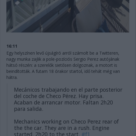
16:11
Egy helyszínen levő újságíró arról számolt be a Twitteren,
nagy munka zajlik a pole-pozíciós Sergio Perez autójának
hátsó részén: a szerelők sietősen dolgoznak, a motort is
beindították. A futam 18 órakor startol, idő tehát még van
hátra.
Mecánicos trabajando en el parte posterior
del coche de Checo Pérez. Hay prisa.
Acaban de arrancar motor. Faltan 2h20
para salida.
Mechanics working on Checo Perez rear of
the the car. They are in a rush. Engine
started. 2h20 to the start.
#f1