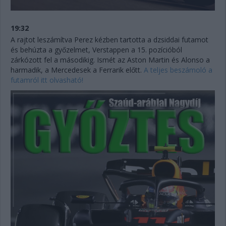
19:32
A rajtot leszámítva Perez kézben tartotta a dzsiddai futamot
és behúzta a győzelmet, Verstappen a 15. pozícióból
zárkózott fel a másodikig. Ismét az Aston Martin és Alonso a
harmadik, a Mercedesek a Ferrarik előtt.
A teljes beszámoló a
futamról itt olvasható!