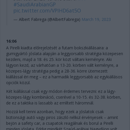
#SaudiArabianGP
pic.twitter.com/VPIHD6at5O
— Albert Fabrega (@AlbertFabrega)
March 19, 2023
16:06
A Pirelli kiadta előrejelzését a futam bokszkiállásaira: a
gumigyártó jóslata alapján a leggyorsabb stratégia közepesen
kezdeni, majd a 18. és 25. kör közt váltani keményre. Aki
lágyon kezd, az várhatóan a 13-20. körben vált keményre, a
közepes-lágy stratégia pedig a 28-36. körre ütemezett
kiállással éri meg – ez a harmadik leggyorsabb az egykiállásos
opciók közül.
Két kiállással csak egy módon érdemes tervezni: ez a lágy-
közepes-lágy kombináció, cserével a 10-15. és 32-38. körben,
de ez a taktika is lassabb az említett háromnál.
Hozzá kell tenni azonban, hogy ezek a jóslatok csak
biztonsági autó vagy piros zászló nélkül érvényesek – amint
bejön a safety car, a csapatok reagálnak és borul a Pirelli
minden jóslata. Eddig mindkét Szaúd-arábiai Nagydíjon volt