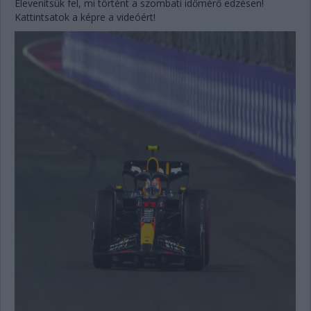
Elevenítsük fel, mi történt a szombati időmérő edzésen!
Kattintsatok a képre a videóért!