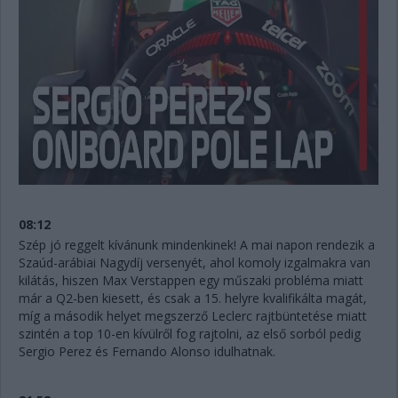
08:12
Szép jó reggelt kívánunk mindenkinek! A mai napon rendezik a
Szaúd-arábiai Nagydíj versenyét, ahol komoly izgalmakra van
kilátás, hiszen Max Verstappen egy műszaki probléma miatt
már a Q2-ben kiesett, és csak a 15. helyre kvalifikálta magát,
míg a második helyet megszerző Leclerc rajtbüntetése miatt
szintén a top 10-en kívülről fog rajtolni, az első sorból pedig
Sergio Perez és Fernando Alonso idulhatnak.