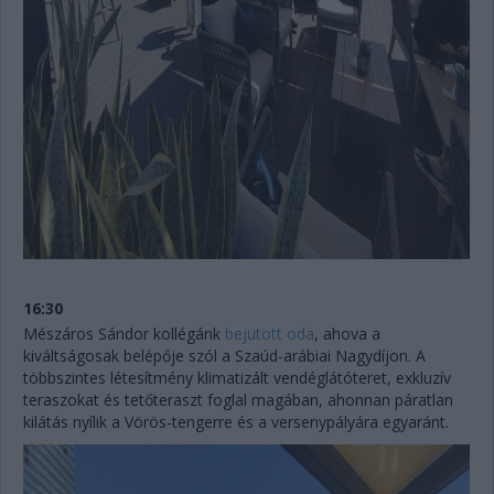
16:30
Mészáros Sándor kollégánk
bejutott oda
, ahova a
kiváltságosak belépője szól a Szaúd-arábiai Nagydíjon. A
többszintes létesítmény klimatizált vendéglátóteret, exkluzív
teraszokat és tetőteraszt foglal magában, ahonnan páratlan
kilátás nyílik a Vörös-tengerre és a versenypályára egyaránt.