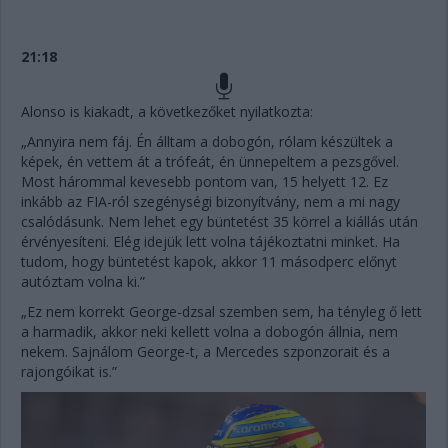
21:18
Alonso is kiakadt, a következőket nyilatkozta:
„Annyira nem fáj. Én álltam a dobogón, rólam készültek a
képek, én vettem át a trófeát, én ünnepeltem a pezsgővel.
Most hárommal kevesebb pontom van, 15 helyett 12. Ez
inkább az FIA-ról szegénységi bizonyítvány, nem a mi nagy
csalódásunk. Nem lehet egy büntetést 35 körrel a kiállás után
érvényesíteni. Elég idejük lett volna tájékoztatni minket. Ha
tudom, hogy büntetést kapok, akkor 11 másodperc előnyt
autóztam volna ki.”
„Ez nem korrekt George-dzsal szemben sem, ha tényleg ő lett
a harmadik, akkor neki kellett volna a dobogón állnia, nem
nekem. Sajnálom George-t, a Mercedes szponzorait és a
rajongóikat is.”