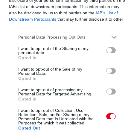
disclosure of your personal information by third parties on the
IAB’s list of downstream participants. This information may
also be disclosed by us to third parties on the
IAB’s List of
Downstream Participants
that may further disclose it to other
third parties.
Please note that this website/app uses one or more Google
Personal Data Processing Opt Outs
services and may gather and store information including but
not limited to your visit or usage behaviour. You may click to
I want to opt-out of the Sharing of my
personal data.
grant or deny consent to Google and its third-party tags to
Opted In
use your data for below specified purposes in below Google
consent section.
I want to opt-out of the Sale of my
Personal Data.
Opted In
I want to opt-out of processing my
Personal Data for Targeted Advertising.
Opted In
17:01
I want to opt-out of Collection, Use,
Retention, Sale, and/or Sharing of my
Personal Data that Is Unrelated with the
Max Verstappen RB19-esében vasárnap, a nagydíjat
Purposes for which it was collected.
Opted Out
megelőzően újra sebességváltót cserélt a Red Bull csapata –