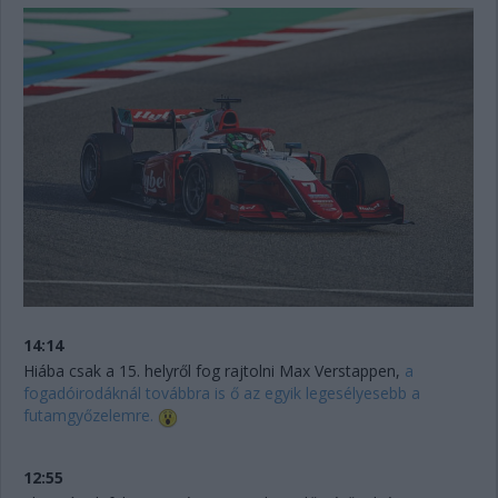
14:14
Hiába csak a 15. helyről fog rajtolni Max Verstappen,
a
fogadóirodáknál továbbra is ő az egyik legesélyesebb a
futamgyőzelemre.
12:55