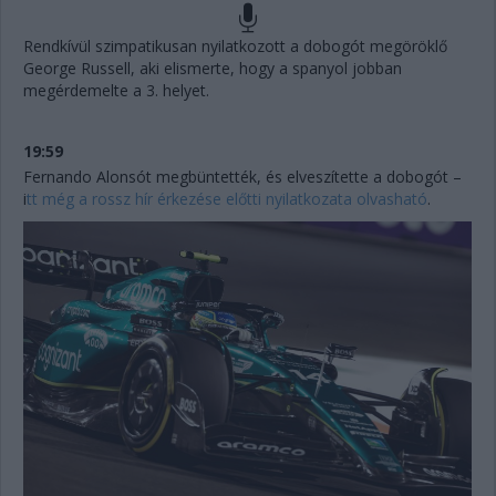
Rendkívül szimpatikusan nyilatkozott a dobogót megöröklő
George Russell, aki elismerte, hogy a spanyol jobban
megérdemelte a 3. helyet.
19:59
Fernando Alonsót megbüntették, és elveszítette a dobogót –
i
tt még a rossz hír érkezése előtti nyilatkozata olvasható
.