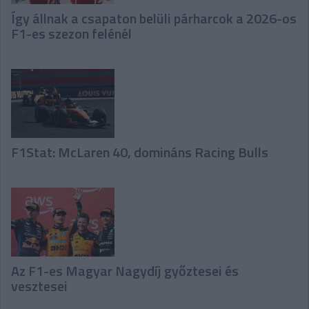
Így állnak a csapaton belüli párharcok a 2026-os
F1-es szezon felénél
F1Stat: McLaren 40, domináns Racing Bulls
Az F1-es Magyar Nagydíj győztesei és
vesztesei