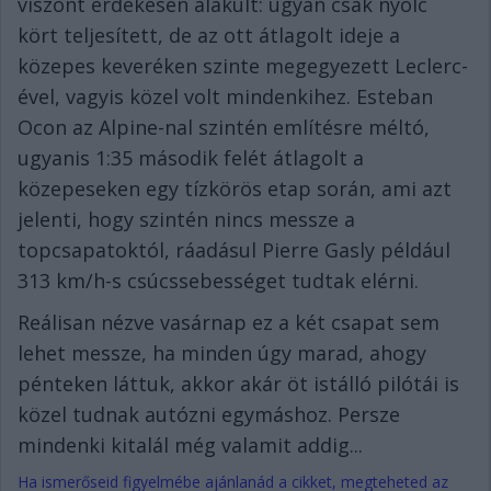
viszont érdekesen alakult: ugyan csak nyolc
kört teljesített, de az ott átlagolt ideje a
közepes keveréken szinte megegyezett Leclerc-
ével, vagyis közel volt mindenkihez. Esteban
Ocon az Alpine-nal szintén említésre méltó,
ugyanis 1:35 második felét átlagolt a
közepeseken egy tízkörös etap során, ami azt
jelenti, hogy szintén nincs messze a
topcsapatoktól, ráadásul Pierre Gasly például
313 km/h-s csúcssebességet tudtak elérni.
Reálisan nézve vasárnap ez a két csapat sem
lehet messze, ha minden úgy marad, ahogy
pénteken láttuk, akkor akár öt istálló pilótái is
közel tudnak autózni egymáshoz. Persze
mindenki kitalál még valamit addig...
Ha ismerőseid figyelmébe ajánlanád a cikket, megteheted az