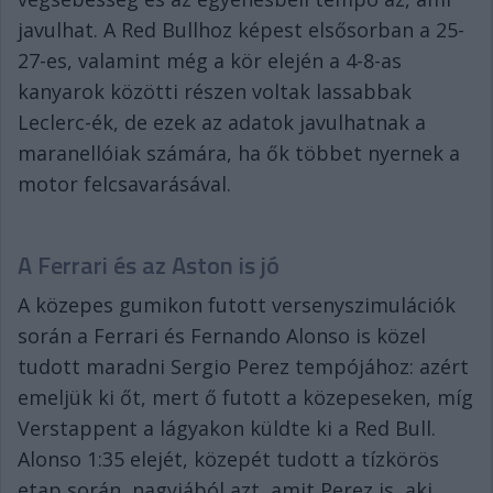
javulhat. A Red Bullhoz képest elsősorban a 25-
27-es, valamint még a kör elején a 4-8-as
kanyarok közötti részen voltak lassabbak
Leclerc-ék, de ezek az adatok javulhatnak a
maranellóiak számára, ha ők többet nyernek a
motor felcsavarásával.
A Ferrari és az Aston is jó
A közepes gumikon futott versenyszimulációk
során a Ferrari és Fernando Alonso is közel
tudott maradni Sergio Perez tempójához: azért
emeljük ki őt, mert ő futott a közepeseken, míg
Verstappent a lágyakon küldte ki a Red Bull.
Alonso 1:35 elejét, közepét tudott a tízkörös
etap során, nagyjából azt, amit Perez is, aki