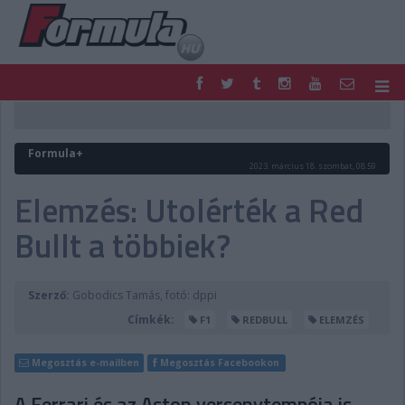
F1
PARC FERMÉ
FORMULA
MOTOR
Formula+
NEMZETKÖZI
HAZAI
2023. március 18. szombat, 08:59
RETRO
EGYÉB
Elemzés: Utolérték a Red
PODCAST
SHOP
Bullt a többiek?
LIVE
TIPPJÁTÉK
DIGITÁLIS MAGAZIN
PONTÁLLÁSOK
VERSENYNAPTÁRAK
Szerző:
Gobodics Tamás, fotó: dppi
Címkék:
F1
REDBULL
ELEMZÉS
Megosztás e-mailben
Megosztás Facebookon
A Ferrari és az Aston versenytempója is