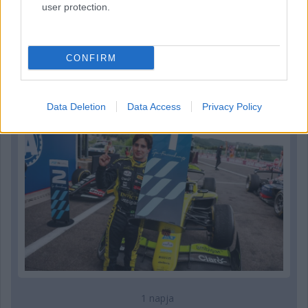
user protection.
1 napja
CONFIRM
„Jó látni, hogy közel az álom” – Camara az F1-es
pletykákról
Data Deletion
Data Access
Privacy Policy
1 napja