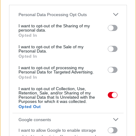
third parties.
Please note that this website/app uses one or more Google
Personal Data Processing Opt Outs
services and may gather and store information including but
not limited to your visit or usage behaviour. You may click to
I want to opt-out of the Sharing of my
personal data.
grant or deny consent to Google and its third-party tags to
Opted In
use your data for below specified purposes in below Google
consent section.
I want to opt-out of the Sale of my
Personal Data.
Opted In
I want to opt-out of processing my
Personal Data for Targeted Advertising.
Opted In
I want to opt-out of Collection, Use,
Retention, Sale, and/or Sharing of my
Personal Data that Is Unrelated with the
Purposes for which it was collected.
Opted Out
Google consents
Kövess minket a Facebookon
I want to allow Google to enable storage