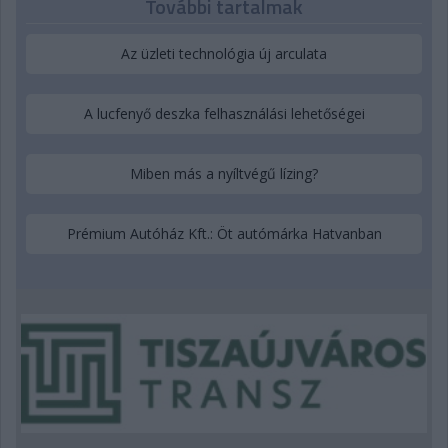
További tartalmak
Az üzleti technológia új arculata
A lucfenyő deszka felhasználási lehetőségei
Miben más a nyíltvégű lízing?
Prémium Autóház Kft.: Öt autómárka Hatvanban