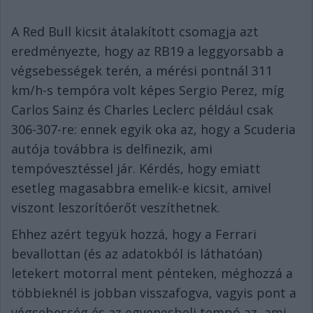
A Red Bull kicsit átalakított csomagja azt
eredményezte, hogy az RB19 a leggyorsabb a
végsebességek terén, a mérési pontnál 311
km/h-s tempóra volt képes Sergio Perez, míg
Carlos Sainz és Charles Leclerc például csak
306-307-re: ennek egyik oka az, hogy a Scuderia
autója továbbra is delfinezik, ami
tempóvesztéssel jár. Kérdés, hogy emiatt
esetleg magasabbra emelik-e kicsit, amivel
viszont leszorítóerőt veszíthetnek.
Ehhez azért tegyük hozzá, hogy a Ferrari
bevallottan (és az adatokból is láthatóan)
letekert motorral ment pénteken, méghozzá a
többieknél is jobban visszafogva, vagyis pont a
végsebesség és az egyenesbeli tempó az, ami