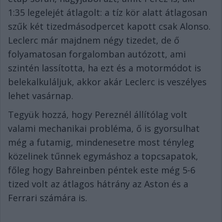
1:35 legelejét átlagolt: a tíz kör alatt átlagosan
szűk két tizedmásodpercet kapott csak Alonso.
Leclerc már majdnem négy tizedet, de ő
folyamatosan forgalomban autózott, ami
szintén lassította, ha ezt és a motormódot is
belekalkuláljuk, akkor akár Leclerc is veszélyes
lehet vasárnap.
Tegyük hozzá, hogy Pereznél állítólag volt
valami mechanikai probléma, ő is gyorsulhat
még a futamig, mindenesetre most tényleg
közelinek tűnnek egymáshoz a topcsapatok,
főleg hogy Bahreinben péntek este még 5-6
tized volt az átlagos hátrány az Aston és a
Ferrari számára is.