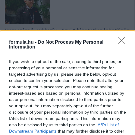
Domenicali-exkluzív: „Az F1 hihetetlen lehetőség
Magyarországnak”
formula.hu -
Do Not Process My Personal
Information
If you wish to opt-out of the sale, sharing to third parties, or
processing of your personal or sensitive information for
targeted advertising by us, please use the below opt-out
section to confirm your selection. Please note that after your
Az F1-es csapatok fejlesztései a Belga
opt-out request is processed you may continue seeing
interest-based ads based on personal information utilized by
Nagydíjra
us or personal information disclosed to third parties prior to
your opt-out. You may separately opt-out of the further
disclosure of your personal information by third parties on the
IAB’s list of downstream participants. This information may
also be disclosed by us to third parties on the
IAB’s List of
Hallgasd meg a Formula Podcast
Downstream Participants
that may further disclose it to other
legfrissebb adását!