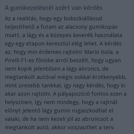
A gumikezelésnél azért van kérdés
Az a realitás, hogy egy bokszkiállással
teljesíthető a futam az alacsony gumikopás
miatt, a lágy és a közepes keverék használata
egy-egy etapon keresztül elég lehet. A kérdés
az, hogy min érdemes rajtolni: Mario Isola, a
Pirelli F1-es főnöke arról beszélt, hogy ugyan
nem kopik jelentősen a lágy abroncs, de
megtankolt autóval mégis sokkal érzékenyebb,
mint üresebb tankkal, így nagy kérdés, hogy ki
akar azon rajtolni. A pályapozíció fontos ezen a
helyszínen, így nem mindegy, hogy a rajtnál
előnyt jelentő lágy gumin rugaszkodhat el
valaki, de ha nem kezeli jól az abroncsot a
megtankolt autó, akkor visszaüthet a terv.