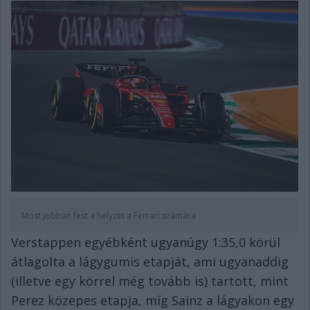
Most jobban fest a helyzet a Ferrari számára
Verstappen egyébként ugyanúgy 1:35,0 körül
átlagolta a lágygumis etapját, ami ugyanaddig
(illetve egy körrel még tovább is) tartott, mint
Perez közepes etapja, míg Sainz a lágyakon egy