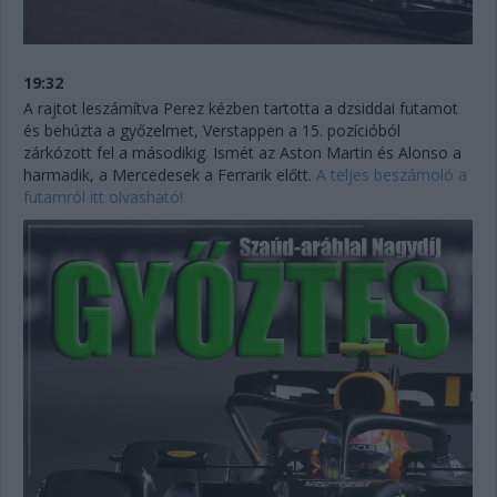
19:32
A rajtot leszámítva Perez kézben tartotta a dzsiddai futamot
és behúzta a győzelmet, Verstappen a 15. pozícióból
zárkózott fel a másodikig. Ismét az Aston Martin és Alonso a
harmadik, a Mercedesek a Ferrarik előtt.
A teljes beszámoló a
futamról itt olvasható!