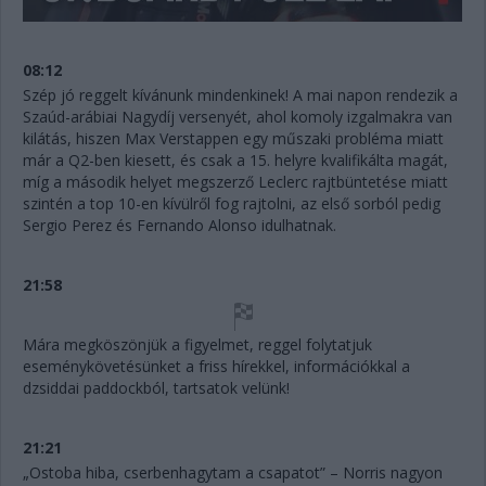
08:12
Szép jó reggelt kívánunk mindenkinek! A mai napon rendezik a
Szaúd-arábiai Nagydíj versenyét, ahol komoly izgalmakra van
kilátás, hiszen Max Verstappen egy műszaki probléma miatt
már a Q2-ben kiesett, és csak a 15. helyre kvalifikálta magát,
míg a második helyet megszerző Leclerc rajtbüntetése miatt
szintén a top 10-en kívülről fog rajtolni, az első sorból pedig
Sergio Perez és Fernando Alonso idulhatnak.
21:58
Mára megköszönjük a figyelmet, reggel folytatjuk
eseménykövetésünket a friss hírekkel, információkkal a
dzsiddai paddockból, tartsatok velünk!
21:21
„Ostoba hiba, cserbenhagytam a csapatot” – Norris nagyon