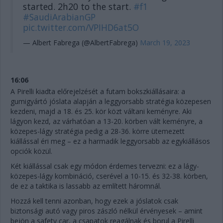
started. 2h20 to the start.
#f1
#SaudiArabianGP
pic.twitter.com/VPIHD6at5O
— Albert Fabrega (@AlbertFabrega)
March 19, 2023
16:06
A Pirelli kiadta előrejelzését a futam bokszkiállásaira: a
gumigyártó jóslata alapján a leggyorsabb stratégia közepesen
kezdeni, majd a 18. és 25. kör közt váltani keményre. Aki
lágyon kezd, az várhatóan a 13-20. körben vált keményre, a
közepes-lágy stratégia pedig a 28-36. körre ütemezett
kiállással éri meg – ez a harmadik leggyorsabb az egykiállásos
opciók közül.
Két kiállással csak egy módon érdemes tervezni: ez a lágy-
közepes-lágy kombináció, cserével a 10-15. és 32-38. körben,
de ez a taktika is lassabb az említett háromnál.
Hozzá kell tenni azonban, hogy ezek a jóslatok csak
biztonsági autó vagy piros zászló nélkül érvényesek – amint
bejön a safety car, a csapatok reagálnak és borul a Pirelli