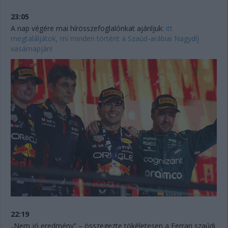
23:05
A nap végére mai hírösszefoglalónkat ajánljuk:
itt
megtaláljátok, mi minden történt a Szaúd-arábiai Nagydíj
vasárnapján!
22:19
„Nem jó eredmény” – összegezte tökéletesen a Ferrari szaúdi