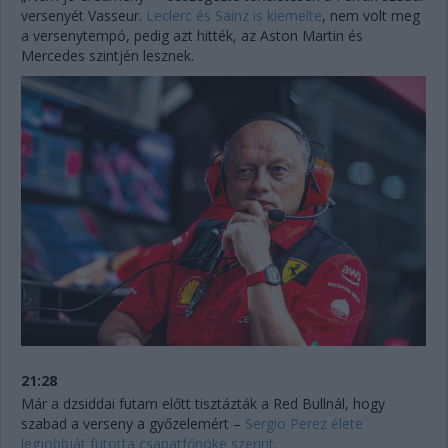
versenyét Vasseur.
Leclerc és Sainz is kiemelte
, nem volt meg
a versenytempó, pedig azt hitték, az Aston Martin és
Mercedes szintjén lesznek.
21:28
Már a dzsiddai futam előtt tisztázták a Red Bullnál, hogy
szabad a verseny a győzelemért –
Sergio Perez élete
legjobbját futotta csapatfőnöke szerint.