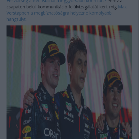
Feszültség a Red Bullnál a leggyorsabb kör miatt?
Perez a
csapaton belüli kommunikáció felülvizsgálatát kéri, míg
Max
Verstappen a megbízhatóságra helyezne komolyabb
hangsúlyt.