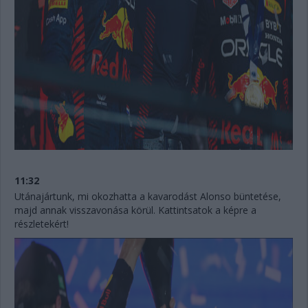
11:32
Utánajártunk, mi okozhatta a kavarodást Alonso büntetése,
majd annak visszavonása körül. Kattintsatok a képre a
részletekért!