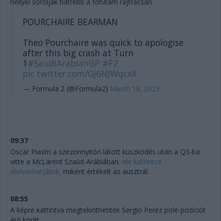
hellyel sorolják hátrébb a főfutam rajtrácsán.
POURCHAIRE BEARMAN
Theo Pourchaire was quick to apologise
after this big crash at Turn
1
#SaudiArabianGP
#F2
pic.twitter.com/GJ6NJWqcxX
— Formula 2 (@Formula2)
March 18, 2023
09:37
Oscar Piastri a szezonnyitón látott küszködés után a Q3-ba
vitte a McLarent Szaúd-Arábiában.
Ide kattintva
elolvashatjátok,
miként értékelt az ausztrál.
08:55
A képre kattintva megtekinthetitek Sergio Perez pole-pozíciót
érő körét.