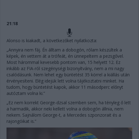
21:18
Alonso is kiakadt, a következőket nyilatkozta:
„Annyira nem fáj. Én álltam a dobogón, rólam készültek a
képek, én vettem át a trófeát, én ünnepeltem a pezsgővel.
Most hárommal kevesebb pontom van, 15 helyett 12. Ez
inkább az FIA-ról szegénységi bizonyítvány, nem a mi nagy
csalódásunk. Nem lehet egy büntetést 35 körrel a kiállás után
érvényesíteni. Elég idejük lett volna tájékoztatni minket. Ha
tudom, hogy büntetést kapok, akkor 11 másodperc előnyt
autóztam volna ki.”
„Ez nem korrekt George-dzsal szemben sem, ha tényleg ő lett
a harmadik, akkor neki kellett volna a dobogón állnia, nem
nekem. Sajnálom George-t, a Mercedes szponzorait és a
rajongóikat is.”