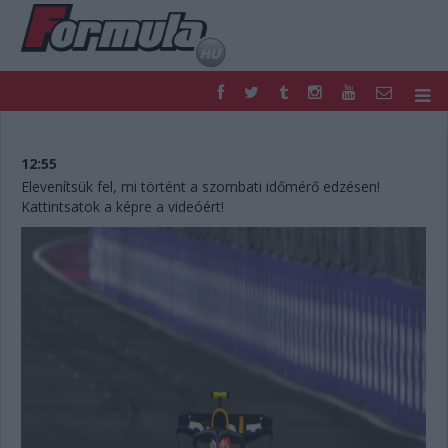
F1
PARC FERMÉ
FORMULA
MOTOR
12:55
NEMZETKÖZI
HAZAI
Elevenítsük fel, mi történt a szombati időmérő edzésen!
Kattintsatok a képre a videóért!
RETRO
EGYÉB
PODCAST
SHOP
LIVE
TIPPJÁTÉK
DIGITÁLIS MAGAZIN
PONTÁLLÁSOK
VERSENYNAPTÁRAK