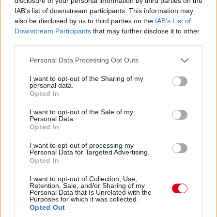
disclosure of your personal information by third parties on the
IAB’s list of downstream participants. This information may
also be disclosed by us to third parties on the
IAB’s List of
Downstream Participants
that may further disclose it to other
third parties.
Please note that this website/app uses one or more Google
Personal Data Processing Opt Outs
services and may gather and store information including but
not limited to your visit or usage behaviour. You may click to
I want to opt-out of the Sharing of my
17:23
personal data.
grant or deny consent to Google and its third-party tags to
Max Verstappen időmérős műszaki hibájával és Charles
Opted In
use your data for below specified purposes in below Google
Leclerc motorbüntetésével szokatlan képet mutat a 18 órakor
consent section.
startoló futam rajtrácsa:
I want to opt-out of the Sale of my
Personal Data.
Opted In
I want to opt-out of processing my
Personal Data for Targeted Advertising.
Opted In
I want to opt-out of Collection, Use,
Retention, Sale, and/or Sharing of my
Personal Data that Is Unrelated with the
Purposes for which it was collected.
Opted Out