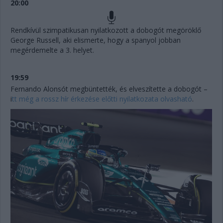
20:00
Rendkívül szimpatikusan nyilatkozott a dobogót megöröklő
George Russell, aki elismerte, hogy a spanyol jobban
megérdemelte a 3. helyet.
19:59
Fernando Alonsót megbüntették, és elveszítette a dobogót –
i
tt még a rossz hír érkezése előtti nyilatkozata olvasható
.