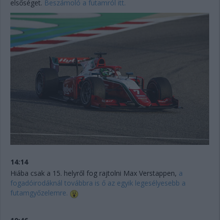
elsőséget.
Beszámoló a futamról itt.
14:14
Hiába csak a 15. helyről fog rajtolni Max Verstappen,
a
fogadóirodáknál továbbra is ő az egyik legesélyesebb a
futamgyőzelemre.