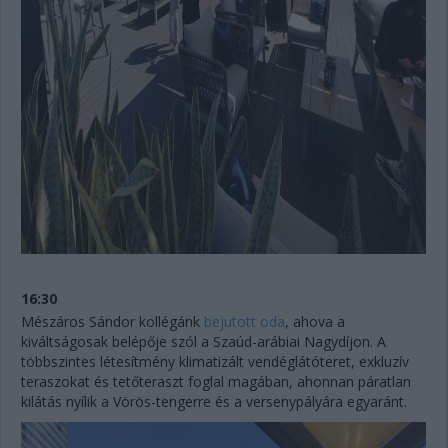
16:30
Mészáros Sándor kollégánk
bejutott oda
, ahova a
kiváltságosak belépője szól a Szaúd-arábiai Nagydíjon. A
többszintes létesítmény klimatizált vendéglátóteret, exkluzív
teraszokat és tetőteraszt foglal magában, ahonnan páratlan
kilátás nyílik a Vörös-tengerre és a versenypályára egyaránt.