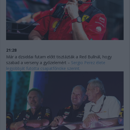
21:28
Már a dzsiddai futam előtt tisztázták a Red Bullnál, hogy
szabad a verseny a győzelemért –
Sergio Perez élete
legjobbját futotta csapatfőnöke szerint.