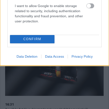
panaszkodott.
I want to allow Google to enable storage
A Red Bull egyúttal a jobb és bal hátsó felfüggesztést is
related to security, including authentication
kicserélte Verstappen autóján, beleértve a féltengelyeket. A
functionality and fraud prevention, and other
parc fermére vonatkozó szabályok ezt lehetővé teszik, így
user protection.
változatlanul a 15. rajthelyről kezdhet.
CONFIRM
Data Deletion
Data Access
Privacy Policy
16:31