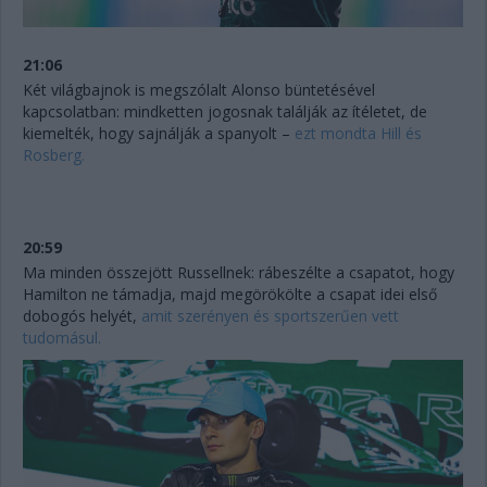
21:06
Két világbajnok is megszólalt Alonso büntetésével
kapcsolatban: mindketten jogosnak találják az ítéletet, de
kiemelték, hogy sajnálják a spanyolt –
ezt mondta Hill és
Rosberg.
20:59
Ma minden összejött Russellnek: rábeszélte a csapatot, hogy
Hamilton ne támadja, majd megörökölte a csapat idei első
dobogós helyét,
amit szerényen és sportszerűen vett
tudomásul.