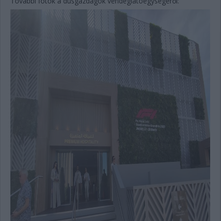
További fotók a dúsgazdagok vendéglátóegységéről: