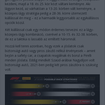
kezdeni, majd a 18. és 25. kör közt váltani keményre. Aki
lágyon kezd, az várhatóan a 13-20. körben vált keményre, a
közepes-lágy stratégia pedig a 28-36. körre ütemezett
kiállással éri meg – ez a harmadik leggyorsabb az egykiállásos
opciók közül.
Két kiállással csak egy módon érdemes tervezni: ez a lágy-
közepes-lágy kombináció, cserével a 10-15. és 32-38. körben,
de ez a taktika is lassabb az említett háromnál.
Hozzá kell tenni azonban, hogy ezek a jóslatok csak
biztonsági autó vagy piros zászló nélkül érvényesek – amint
bejön a safety car, a csapatok reagálnak és borul a Pirelli
minden jóslata. Eddig mindkét Szaúd-arábiai Nagydíjon volt
biztonsági autó, 2021-ben pedig két piros zászlóra is szükség
volt.