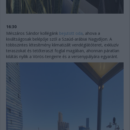
16:30
Mészáros Sándor kollégánk
bejutott oda
, ahova a
kiváltságosak belépője szól a Szaúd-arábiai Nagydíjon. A
többszintes létesítmény klimatizált vendéglátóteret, exkluzív
teraszokat és tetőteraszt foglal magában, ahonnan páratlan
kilátás nyílik a Vörös-tengerre és a versenypályára egyaránt.