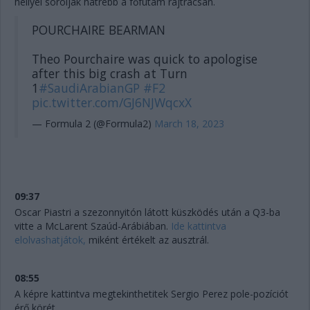
hellyel sorolják hátrébb a főfutam rajtrácsán.
POURCHAIRE BEARMAN
Theo Pourchaire was quick to apologise
after this big crash at Turn
1
#SaudiArabianGP
#F2
pic.twitter.com/GJ6NJWqcxX
— Formula 2 (@Formula2)
March 18, 2023
09:37
Oscar Piastri a szezonnyitón látott küszködés után a Q3-ba
vitte a McLarent Szaúd-Arábiában.
Ide kattintva
elolvashatjátok,
miként értékelt az ausztrál.
08:55
A képre kattintva megtekinthetitek Sergio Perez pole-pozíciót
érő körét.