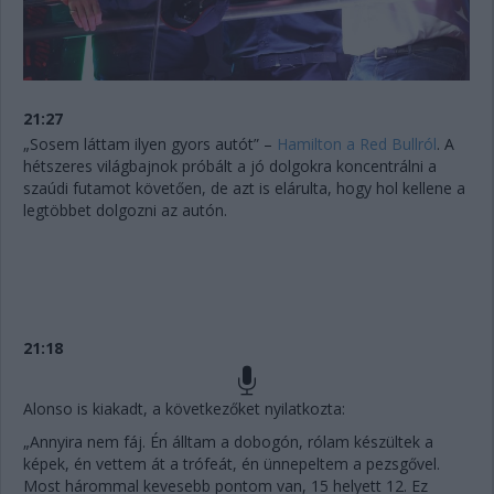
21:27
„Sosem láttam ilyen gyors autót” –
Hamilton a Red Bullról
. A
hétszeres világbajnok próbált a jó dolgokra koncentrálni a
szaúdi futamot követően, de azt is elárulta, hogy hol kellene a
legtöbbet dolgozni az autón.
21:18
Alonso is kiakadt, a következőket nyilatkozta:
„Annyira nem fáj. Én álltam a dobogón, rólam készültek a
képek, én vettem át a trófeát, én ünnepeltem a pezsgővel.
Most hárommal kevesebb pontom van, 15 helyett 12. Ez