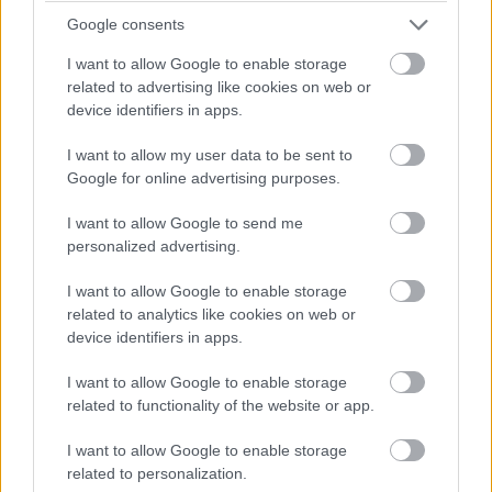
Google consents
I want to allow Google to enable storage
related to advertising like cookies on web or
device identifiers in apps.
I want to allow my user data to be sent to
Google for online advertising purposes.
17:01
I want to allow Google to send me
Max Verstappen RB19-esében vasárnap, a nagydíjat
personalized advertising.
megelőzően újra sebességváltót cserélt a Red Bull csapata –
ezzel reagálva az időmérő Q2-es szakaszában történt
I want to allow Google to enable storage
féltengelytörésre. Második alkalommal szereltek váltót az 1-es
related to analytics like cookies on web or
autóba a versenyhétvége során: szombat reggel került sor az
device identifiers in apps.
első váltócserére, miután a pénteki szabadedzéseken
váltóhibára panaszkodott mindkét pilóta. (Sergio Perez
I want to allow Google to enable storage
autójában szintén cserélték az alkatrészt.) Verstappen Red
related to functionality of the website or app.
Bulljába a Bahreini Nagydíjon és pénteken használt
sebességváltó került vissza, büntetés így nem jár a cseréért –
I want to allow Google to enable storage
viszont érdemes emlékezni rá, ez a komponens volt bent az
related to personalization.
első két edzésen, akkor, mikor a holland a visszaváltásokra