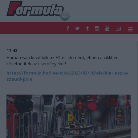
F1
PARC FERMÉ
FORMULA
MOTOR
17:43
NEMZETKÖZI
HAZAI
Hamarosan kezdődik az F1-es időmérő, ebben a cikkben
követhetitek az eseményeket!
RETRO
EGYÉB
PODCAST
SHOP
https://formula.hu/live-cikk/2023/03/18/elo-kie-lesz-a-
szaudi-pole
LIVE
TIPPJÁTÉK
DIGITÁLIS MAGAZIN
PONTÁLLÁSOK
VERSENYNAPTÁRAK