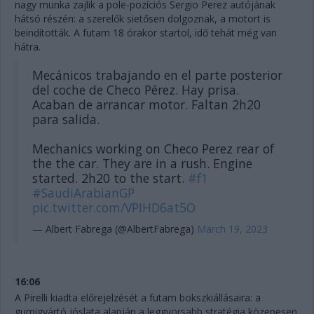
nagy munka zajlik a pole-pozíciós Sergio Perez autójának
hátsó részén: a szerelők sietősen dolgoznak, a motort is
beindították. A futam 18 órakor startol, idő tehát még van
hátra.
Mecánicos trabajando en el parte posterior
del coche de Checo Pérez. Hay prisa.
Acaban de arrancar motor. Faltan 2h20
para salida.
Mechanics working on Checo Perez rear of
the the car. They are in a rush. Engine
started. 2h20 to the start.
#f1
#SaudiArabianGP
pic.twitter.com/VPIHD6at5O
— Albert Fabrega (@AlbertFabrega)
March 19, 2023
16:06
A Pirelli kiadta előrejelzését a futam bokszkiállásaira: a
gumigyártó jóslata alapján a leggyorsabb stratégia közepesen