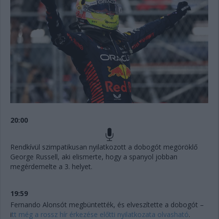
20:00
Rendkívül szimpatikusan nyilatkozott a dobogót megöröklő
George Russell, aki elismerte, hogy a spanyol jobban
megérdemelte a 3. helyet.
19:59
Fernando Alonsót megbüntették, és elveszítette a dobogót –
i
tt még a rossz hír érkezése előtti nyilatkozata olvasható
.