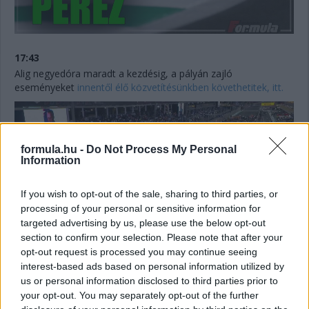
17:43
Alig negyedóra maradt a kezdésig, a pályán zajló
eseményeket
innentől élő közvetítésünkben követhetitek, itt.
formula.hu -
Do Not Process My Personal
Information
If you wish to opt-out of the sale, sharing to third parties, or
processing of your personal or sensitive information for
targeted advertising by us, please use the below opt-out
section to confirm your selection. Please note that after your
opt-out request is processed you may continue seeing
interest-based ads based on personal information utilized by
us or personal information disclosed to third parties prior to
17:23
your opt-out. You may separately opt-out of the further
Max Verstappen időmérős műszaki hibájával és Charles