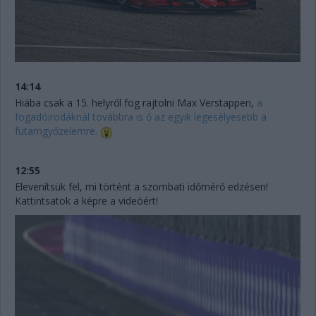
14:14
Hiába csak a 15. helyről fog rajtolni Max Verstappen,
a
fogadóirodáknál továbbra is ő az egyik legesélyesebb a
futamgyőzelemre.
12:55
Elevenítsük fel, mi történt a szombati időmérő edzésen!
Kattintsatok a képre a videóért!