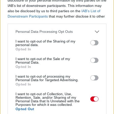
disclosure of your personal information by third parties on the
Leclerc motorbüntetésével szokatlan képet mutat a 18 órakor
IAB’s list of downstream participants. This information may
startoló futam rajtrácsa:
also be disclosed by us to third parties on the
IAB’s List of
Downstream Participants
that may further disclose it to other
third parties.
Please note that this website/app uses one or more Google
Personal Data Processing Opt Outs
services and may gather and store information including but
not limited to your visit or usage behaviour. You may click to
I want to opt-out of the Sharing of my
personal data.
grant or deny consent to Google and its third-party tags to
Opted In
use your data for below specified purposes in below Google
consent section.
I want to opt-out of the Sale of my
Personal Data.
Opted In
I want to opt-out of processing my
Personal Data for Targeted Advertising.
Opted In
I want to opt-out of Collection, Use,
Retention, Sale, and/or Sharing of my
Personal Data that Is Unrelated with the
Purposes for which it was collected.
Opted Out