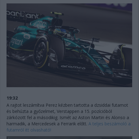
19:32
A rajtot leszámítva Perez kézben tartotta a dzsiddai futamot
és behúzta a győzelmet, Verstappen a 15. pozícióból
zárkózott fel a másodikig. Ismét az Aston Martin és Alonso a
harmadik, a Mercedesek a Ferrarik előtt.
A teljes beszámoló a
futamról itt olvasható!