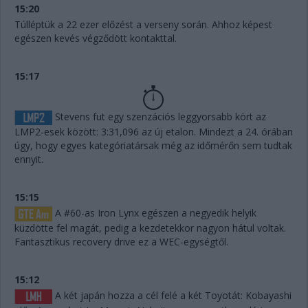
15:20
Túlléptük a 22 ezer előzést a verseny során. Ahhoz képest
egészen kevés végződött kontakttal.
15:17
Stevens fut egy szenzációs leggyorsabb kört az
LMP2-esek között: 3:31,096 az új etalon. Mindezt a 24. órában
úgy, hogy egyes kategóriatársak még az időmérőn sem tudtak
ennyit.
15:15
A #60-as Iron Lynx egészen a negyedik helyik
küzdötte fel magát, pedig a kezdetekkor nagyon hátul voltak.
Fantasztikus recovery drive ez a WEC-egységtől.
15:12
A két japán hozza a cél felé a két Toyotát: Kobayashi