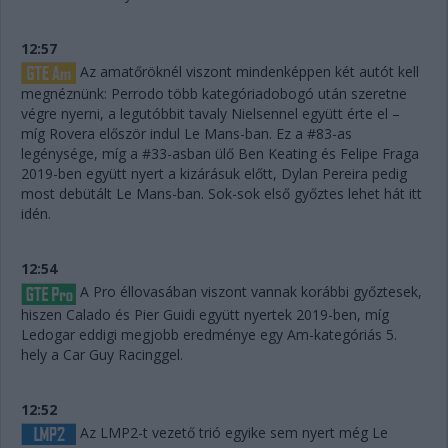
12:57
Az amatőröknél viszont mindenképpen két autót kell
megnéznünk: Perrodo több kategóriadobogó után szeretne
végre nyerni, a legutóbbit tavaly Nielsennel együtt érte el –
míg Rovera először indul Le Mans-ban. Ez a #83-as
legénysége, míg a #33-asban ülő Ben Keating és Felipe Fraga
2019-ben együtt nyert a kizárásuk előtt, Dylan Pereira pedig
most debütált Le Mans-ban. Sok-sok első győztes lehet hát itt
idén.
12:54
A Pro éllovasában viszont vannak korábbi győztesek,
hiszen Calado és Pier Guidi együtt nyertek 2019-ben, míg
Ledogar eddigi megjobb eredménye egy Am-kategóriás 5.
hely a Car Guy Racinggel.
12:52
Az LMP2-t vezető trió egyike sem nyert még Le