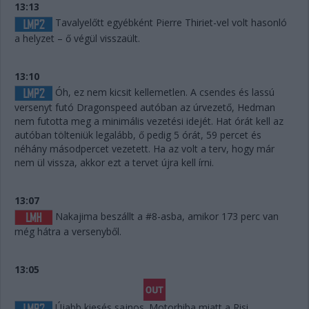
13:13
Tavalyelőtt egyébként Pierre Thiriet-vel volt hasonló
a helyzet – ő végül visszaült.
13:10
Óh, ez nem kicsit kellemetlen. A csendes és lassú
versenyt futó Dragonspeed autóban az úrvezető, Hedman
nem futotta meg a minimális vezetési idejét. Hat órát kell az
autóban tölteniük legalább, ő pedig 5 órát, 59 percet és
néhány másodpercet vezetett. Ha az volt a terv, hogy már
nem ül vissza, akkor ezt a tervet újra kell írni.
13:07
Nakajima beszállt a #8-asba, amikor 173 perc van
még hátra a versenyből.
13:05
Újabb kiesés sajnos. Motorhiba miatt a Risi