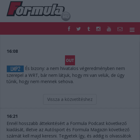
F1
PARC FERMÉ
FORMULA
MOTOR
16:08
NEMZETKÖZI
HAZAI
RETRO
EGYÉB
És bizony: a nem hivatalos végeredményben nem
PODCAST
SHOP
szerepel a WRT, bár nem látjuk, hogy mi van velük, de úgy
LIVE
TIPPJÁTÉK
tűnik, hogy nem mennek sehova.
DIGITÁLIS MAGAZIN
PONTÁLLÁSOK
VERSENYNAPTÁRAK
Vissza a közvetítéshez
16:21
Ennél hosszabb áttekintésért a Formula Podcast következő
kiadását, illetve az Autósport és Formula Magazin következő
számát kell majd keresni. Tegyetek így, és addig is olvassátok