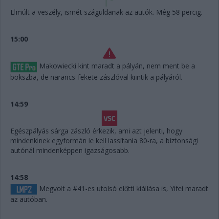
Elmúlt a veszély, ismét száguldanak az autók. Még 58 percig.
15:00
Makowiecki kint maradt a pályán, nem ment be a
bokszba, de narancs-fekete zászlóval kiintik a pályáról.
14:59
Egészpályás sárga zászló érkezik, ami azt jelenti, hogy
mindenkinek egyformán le kell lassítania 80-ra, a biztonsági
autónál mindenképpen igazságosabb.
14:58
Megvolt a #41-es utolsó előtti kiállása is, Yifei maradt
az autóban.