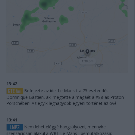
13:42
Befejezte az idei Le Mans-t a 75 esztendős
Dominique Bastien, aki megtette a magáét a #88-as Proton
Porschében! Az egyik legnagyobb egyéni történet az övé.
13:41
Nem lehet eléggé hangsúlyozni, mennyire
szenzációsan alakul a WRT Le Mans-i bemutatkozása: