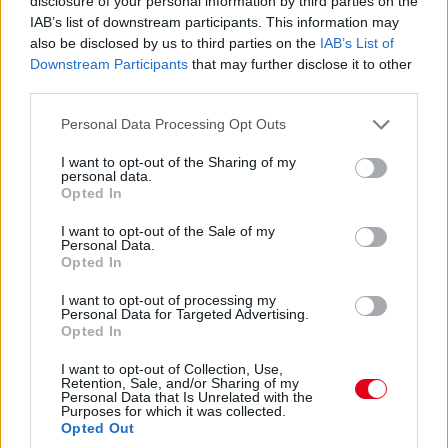
disclosure of your personal information by third parties on the
A PR1 Mathiasen azóta sem jött ki, hivatalosan nem
IAB’s list of downstream participants. This information may
estek ki, de semmi jele nincs annak, hogy ez az autó még
also be disclosed by us to third parties on the
IAB’s List of
megmozdulna. Maradtak 45-en.
Downstream Participants
that may further disclose it to other
third parties.
14:45
Please note that this website/app uses one or more Google
Personal Data Processing Opt Outs
services and may gather and store information including but
not limited to your visit or usage behaviour. You may click to
I want to opt-out of the Sharing of my
Egyre közelebb az eső. Egyre-egyre közelebb.
personal data.
grant or deny consent to Google and its third-party tags to
Opted In
use your data for below specified purposes in below Google
14:44
consent section.
I want to opt-out of the Sale of my
Akárhogy számolom, a két WRT-nek még két-két
Personal Data.
Opted In
kiállása lesz, hacsak nem jön egy hosszabb megszakítás,
lassú zóna, safety car, vagy ilyesmi.
I want to opt-out of processing my
Personal Data for Targeted Advertising.
Opted In
14:42
Brundle hozza majd a célba a P2 5-6. helyéért
I want to opt-out of Collection, Use,
Retention, Sale, and/or Sharing of my
harcoló lengyel autót. Nagyon szép versenyt teljesített az
Personal Data that Is Unrelated with the
Inter Europol, minden elismerést megérdemelnek.
Purposes for which it was collected.
Opted Out