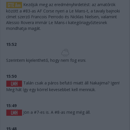
Kezdjük meg az eredményhirdetést: az amatőrök
között a #83-as AF Corse nyeri a Le Mans-t, a tavaly bajnoki
címet szerző Francois Perrodo és Nicklas Nielsen, valamint
Alessio Rovera immár Le Mans-i kategóriagyőztesnek
mondhatja magát.
15:52
Szerintem kijelenthető, hogy nem fog esni.
15:50
Talán csak a páros befutó miatt áll Nakajima? Igen!
Meg hát így egy körrel kevesebbet kell menniük.
15:49
Jön a #7-es is. A #8-as meg még áll.
15:48