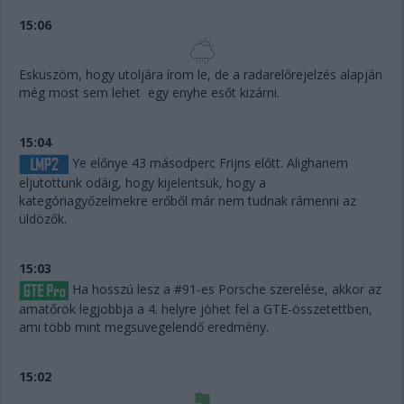
15:06
Esküszöm, hogy utoljára írom le, de a radarelőrejelzés alapján
még most sem lehet egy enyhe esőt kizárni.
15:04
Ye előnye 43 másodperc Frijns előtt. Alighanem
eljutottunk odáig, hogy kijelentsük, hogy a
kategóriagyőzelmekre erőből már nem tudnak rámenni az
üldözők.
15:03
Ha hosszú lesz a #91-es Porsche szerelése, akkor az
amatőrök legjobbja a 4. helyre jöhet fel a GTE-összetettben,
ami több mint megsüvegelendő eredmény.
15:02