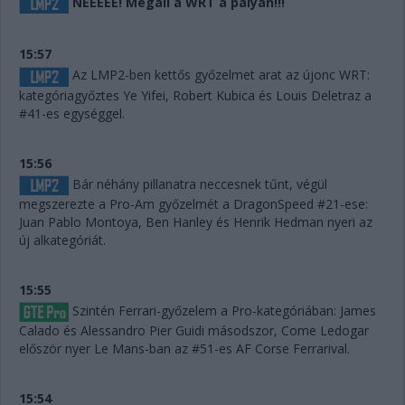
NEEEEE! Megáll a WRT a pályán!!!
15:57
Az LMP2-ben kettős győzelmet arat az újonc WRT:
kategóriagyőztes Ye Yifei, Robert Kubica és Louis Deletraz a
#41-es egységgel.
15:56
Bár néhány pillanatra neccesnek tűnt, végül
megszerezte a Pro-Am győzelmét a DragonSpeed #21-ese:
Juan Pablo Montoya, Ben Hanley és Henrik Hedman nyeri az
új alkategóriát.
15:55
Szintén Ferrari-győzelem a Pro-kategóriában: James
Calado és Alessandro Pier Guidi másodszor, Come Ledogar
először nyer Le Mans-ban az #51-es AF Corse Ferrarival.
15:54