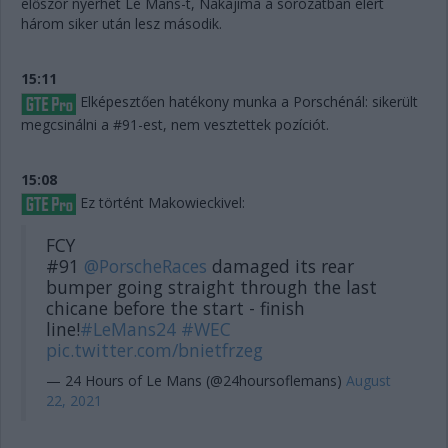
először nyerhet Le Mans-t, Nakajima a sorozatban elért
három siker után lesz második.
15:11
Elképesztően hatékony munka a Porschénál: sikerült
megcsinálni a #91-est, nem vesztettek pozíciót.
15:08
Ez történt Makowieckivel:
FCY
#91
@PorscheRaces
damaged its rear
bumper going straight through the last
chicane before the start - finish
line!
#LeMans24
#WEC
pic.twitter.com/bnietfrzeg
— 24 Hours of Le Mans (@24hoursoflemans)
August
22, 2021