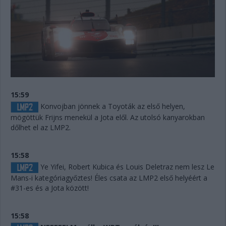
15:59
Konvojban jönnek a Toyoták az első helyen,
mögöttük Frijns menekül a Jota elől. Az utolsó kanyarokban
dőlhet el az LMP2.
15:58
Ye Yifei, Robert Kubica és Louis Deletraz nem lesz Le
Mans-i kategóriagyőztes! Éles csata az LMP2 első helyéért a
#31-es és a Jota között!
15:58