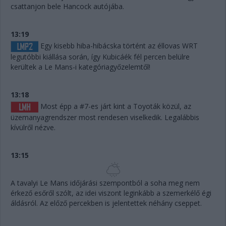
csattanjon bele Hancock autójába.
13:19
Egy kisebb hiba-hibácska történt az éllovas WRT
legutóbbi kiállása során, így Kubicáék fél percen belülre
kerültek a Le Mans-i kategóriagyőzelemtől!
13:18
Most épp a #7-es járt kint a Toyoták közül, az
üzemanyagrendszer most rendesen viselkedik. Legalábbis
kívülről nézve.
13:15
A tavalyi Le Mans időjárási szempontból a soha meg nem
érkező esőről szólt, az idei viszont leginkább a szemerkélő égi
áldásról. Az előző percekben is jelentettek néhány cseppet.