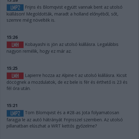
Frijns és Blomqvist együtt vannak bent az utolsó
kiálláson! Megoldották, maradt a holland előnyéből, sőt,
szemre még növelték is.
15:26
Kobayashi is jön az utolsó kiállásra. Legalábbis
nagyon remélik, hogy ez már az.
15:25
Lapierre hozza az Alpine-t az utolsó kiállásra. Kicsit
döcögnek a mozdulatok, de ez bele is fér és érthető is 23 és
fél óra után.
15:21
Tom Blomqvist és a #28-as Jota folyamatosan
faragja le az autó hátrányát Frijnsszel szemben. Az utolsó
pillanatban elúszhat a WRT kettős győzelme?