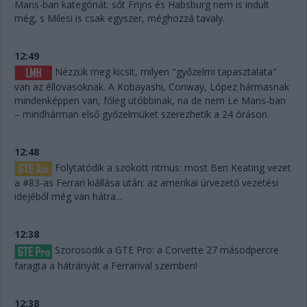
Mans-ban kategóriát: sőt Frijns és Habsburg nem is indult
még, s Milesi is csak egyszer, méghozzá tavaly.
12:49
Nézzük meg kicsit, milyen "győzelmi tapasztalata"
van az éllovasoknak. A Kobayashi, Conway, López hármasnak
mindenképpen van, főleg utóbbinak, na de nem Le Mans-ban
– mindhárman első győzelmüket szerezhetik a 24 óráson.
12:48
Folytatódik a szokott ritmus: most Ben Keating vezet
a #83-as Ferrari kiállása után: az amerikai úrvezető vezetési
idejéből még van hátra...
12:38
Szorosodik a GTE Pro: a Corvette 27 másodpercre
faragta a hátrányát a Ferrarival szemben!
12:38