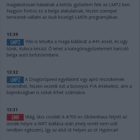
magabiztosan haladnak a kettős győzelem felé az LMP2-ben.
Nagyon fontos ez a belga alakulatnak, hiszen szerepet
terveznek vállalni az Audi közelgő LMDh programjában.
13:39
Yifei is letudta a maga kiállását a #41-essel, és úgy
tűnik, Kubica készül. Ő lehet a kategóriagyőzelemért harcoló
belga autó befutóembere.
13:32
A DragonSpeed egyébként egy apró részsikernek
örvendhet, hiszen vezetik ezt a bizonyos P/A értékelést, ami a
bajnokságban is sokat érhet számukra.
13:31
Világ, láss csodát! A #709-es Glickenhaus feljött az
ötödik helyre a WRT kiállása után (mely ismét nem volt
rendben egészen), így az első öt helyen az öt Hypercar!