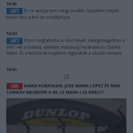
16:05
És Ye autója nem megy tovább. Győzelem helyett
kiesés lesz a #41-es osztályrésze.
16:02
Frijns megtartotta az első helyet, kategóriagyőztes a
WRT-vel a holland, valamint Habsburg Ferdinánd és Charles
Milesi. És a befutónál majdnem elgázolták a zászlós embert.
16:01
KAMUI KOBAYASHI, JOSE MARIA LOPEZ ÉS MIKE
CONWAY MEGNYERI A 89. LE MANS-I 24 ÓRÁST!