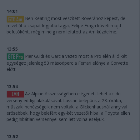
14:01
Ben Keating most veszített Roverához képest, de
mivel őt a csapat legjobb tagja, Felipe Fraga követi majd
befutóként, még mindig nem lefutott az Am küzdelme.
13:55
Pier Guidi és Garcia vezeti most a Pro élén álló két
egységet: jelenleg 53 másodperc a Ferrari előnye a Corvette
előtt.
13:54
Az Alpine összességében elégedett lehet az idei
verseny eddigi alakulásával. Lassan belépünk a 23. órába,
műszaki nehézségeik nem voltak, a Glickenhausnál annyival
erősebbek, hogy belefért egy-két vezetői hiba, a Toyota ellen
pedig hibátlan versennyel sem lett volna esélyük.
13:52