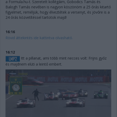
a Formula.hu-t. Szeretett kollégáim, Gobodics Tamás és
Balogh Tamás nevében is nagyon köszönöm a 25 órás kitartó
figyelmet, reméljük, hogy élveztétek a versenyt, és jövőre is a
24 órás közvetítéssel tartotok majd!
16:16
Rövid áttekintés ide kattintva olvasható.
16:12
Itt a pillanat, ami több mint necces volt: Frijns győz
és majdnem elüti a leintő embert.