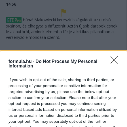
14:56
Húha! Makowiecki keresztülszáguldott az utolsó
sikánon, és elhagyta a diffúzorát! Aztán újabb darabok esnek
le az autóról, aminek elment a fékje a kritikus pillanatban a
versenyző elmondása szerint.
14:53
A hátsó gumikat le tudták ugyan cserélni, de megint
formula.hu -
Do Not Process My Personal
ugrálni kellett az autón, mert az emelő, az bizony továbbra
Information
sem működik rendesen.
If you wish to opt-out of the sale, sharing to third parties, or
processing of your personal or sensitive information for
14:53
targeted advertising by us, please use the below opt-out
Hajjajj... A #31-es kerékcserén. Vajon most sima
section to confirm your selection. Please note that after your
lesz?
opt-out request is processed you may continue seeing
interest-based ads based on personal information utilized by
14:46
us or personal information disclosed to third parties prior to
your opt-out. You may separately opt-out of the further