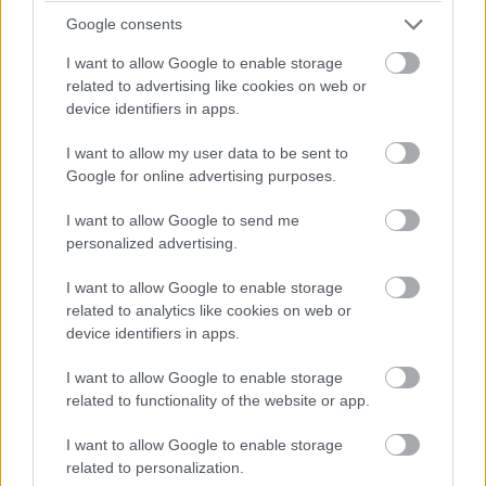
14:40
Google consents
Amit viszont le lehetne, az Frijns 10 másodperces
I want to allow Google to enable storage
hátránya Yifeijel szemben... Csakhogy van valami baj a #31-es
WRT emelőjével, így az utolsó kerékcserénél valamennyit
related to advertising like cookies on web or
biztosan veszítenek majd.
device identifiers in apps.
I want to allow my user data to be sent to
14:39
Google for online advertising purposes.
A Próban Pier Guidi és Garcia között 50 másodperc
van. Ezt egy safety car éppen-éppen lenullázhatja még, de
I want to allow Google to send me
erőből ezt még annyira se lehet itt ledolgozni, ahogy a 100-at
personalized advertising.
az amatőrök között.
I want to allow Google to enable storage
related to analytics like cookies on web or
14:38
device identifiers in apps.
A különbség nagyjából 1:40, lesz még 20 kör, ez
körönként 5 másodpercet jelentene. Erőből nem nagyon lehet
I want to allow Google to enable storage
megoldani, de ha a szerencse is Fraga kezére játszik,
related to functionality of the website or app.
visszahozhatja a sírból (avagy az éjszakai defektből) a
győzelmet.
I want to allow Google to enable storage
related to personalization.