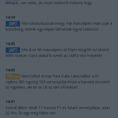
előnyük, van nekik, de most méterről méterre fogy.
14:10
Yifei szeznzációsan megy, hat másodperc már csak a
különbség, immár egy képen láthatóak egyre többször.
14:05
Yifei 8 és fél másodperccel Frijns mögött! Az utolsó
előtti órában csata alakul ki ismét az LMP2 első helyéért!
14:05
Nem telhet el nap Paul Dalla Lana nélkül: a 61
rajthoz álló egység 183 versenyzője közül a kanadai úrvezető
az egyetlen, aki be se ült az idei 24 óráson.
14:01
Szóval akkor: eltelt 11 hosszú F1-es futam versenyideje, azaz
22 óra. És egy még hátra van.