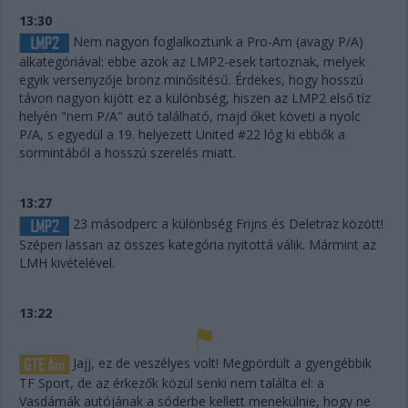
13:30
Nem nagyon foglalkoztunk a Pro-Am (avagy P/A)
alkategóriával: ebbe azok az LMP2-esek tartoznak, melyek
egyik versenyzője bronz minősítésű. Érdekes, hogy hosszú
távon nagyon kijött ez a különbség, hiszen az LMP2 első tíz
helyén "nem P/A" autó található, majd őket követi a nyolc
P/A, s egyedül a 19. helyezett United #22 lóg ki ebbők a
sormintából a hosszú szerelés miatt.
13:27
23 másodperc a különbség Frijns és Deletraz között!
Szépen lassan az összes kategória nyitottá válik. Mármint az
LMH kivételével.
13:22
Jajj, ez de veszélyes volt! Megpördült a gyengébbik
TF Sport, de az érkezők közül senki nem találta el: a
Vasdámák autójának a sóderbe kellett menekülnie, hogy ne