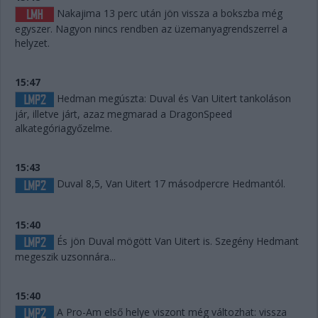
Nakajima 13 perc után jön vissza a bokszba még
egyszer. Nagyon nincs rendben az üzemanyagrendszerrel a
helyzet.
15:47
Hedman megúszta: Duval és Van Uitert tankoláson
jár, illetve járt, azaz megmarad a DragonSpeed
alkategóriagyőzelme.
15:43
Duval 8,5, Van Uitert 17 másodpercre Hedmantól.
15:40
És jön Duval mögött Van Uitert is. Szegény Hedmant
megeszik uzsonnára...
15:40
A Pro-Am első helye viszont még változhat: vissza