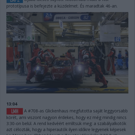
prototípusa is befejezte a küzdelmet. És maradtak 46-an.
13:04
A #708-as Glickenhaus megfutotta saját leggyorsabb
körét, ami viszont nagyon érdekes, hogy ez még mindig nincs
3:30-on belül. A rend kedvéért említsük meg: a szabályalkotók
azt célozták, hogy a hiperautók ilyen időkre legyenek képesek