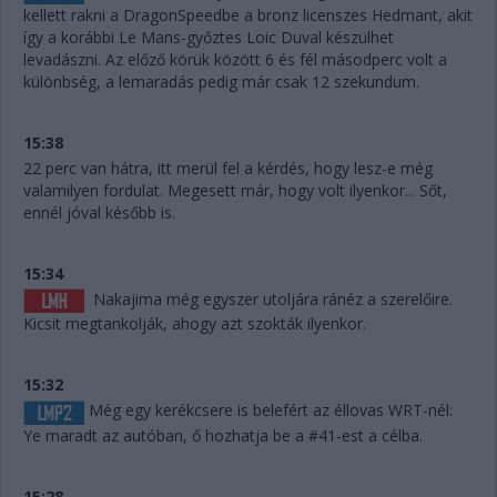
kellett rakni a DragonSpeedbe a bronz licenszes Hedmant, akit
így a korábbi Le Mans-győztes Loic Duval készülhet
levadászni. Az előző körük között 6 és fél másodperc volt a
különbség, a lemaradás pedig már csak 12 szekundum.
15:38
22 perc van hátra, itt merül fel a kérdés, hogy lesz-e még
valamilyen fordulat. Megesett már, hogy volt ilyenkor... Sőt,
ennél jóval később is.
15:34
Nakajima még egyszer utoljára ránéz a szerelőire.
Kicsit megtankolják, ahogy azt szokták ilyenkor.
15:32
Még egy kerékcsere is belefért az éllovas WRT-nél:
Ye maradt az autóban, ő hozhatja be a #41-est a célba.
15:28