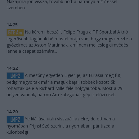
Nakajima jön vissza, tovább nőtt a hátránya a #7-essel
szemben.
14:25
Na kérem: beszállt Felipe Fraga a TF Sportba! A trió
legerősebb tagjának bő másfél órája van, hogy megszerezte a
győzelmet az Aston Martinnak, ami nem mellesleg címvédés
lenne a csapat számára...
14:22
A mezőny egyetlen Ligier-je, az Eurasia még fut,
pedig megvoltak már a maguk bajai, többek között ők
rohantak bele a Richard Mille-féle hölgyautóba. Most a 29.
helyen vannak, három Am-kategóriás gép is előzi őket.
14:20
Ye kiállása után visszaáll az élre, de ott van a
nyomában Frijns! Szó szerint a nyomában, pár tized a
különbség!