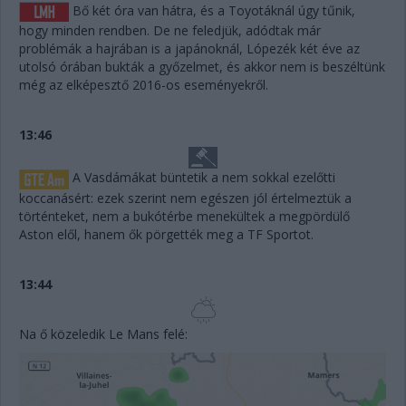
Bő két óra van hátra, és a Toyotáknál úgy tűnik,
hogy minden rendben. De ne feledjük, adódtak már
problémák a hajrában is a japánoknál, Lópezék két éve az
utolsó órában bukták a győzelmet, és akkor nem is beszéltünk
még az elképesztő 2016-os eseményekről.
13:46
A Vasdámákat büntetik a nem sokkal ezelőtti
koccanásért: ezek szerint nem egészen jól értelmeztük a
történteket, nem a bukótérbe menekültek a megpördülő
Aston elől, hanem ők pörgették meg a TF Sportot.
13:44
Na ő közeledik Le Mans felé: