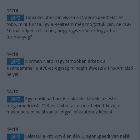
14:19
Tankolás után jön vissza a DragonSpeed! Hát ez
több, mint furcsa. Így a Realteam még mögöttük van, de csak
10 másodperccel. Lehet, hogy egyszerűen kifogyott az
üzemanyag?
14:18
Norman Nato nagy tempóban érkezik a
Realteammel, a #70-es egység mindjárt átveszi a Pro-Am első
helyét.
14:17
Egy másik párharc is kialakulni látszik: az este
megtorpedózott #23-es United az ötödik helyért küzd, öt
másodpercen belül van a lengyel pékautóhoz képest.
14:14
Lelassul a Pro-Am élén álló DragonSpeed! Van nekik