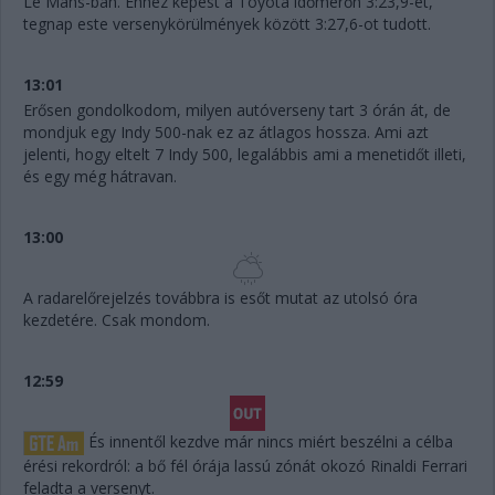
Le Mans-ban. Ehhez képest a Toyota időmérőn 3:23,9-et,
tegnap este versenykörülmények között 3:27,6-ot tudott.
13:01
Erősen gondolkodom, milyen autóverseny tart 3 órán át, de
mondjuk egy Indy 500-nak ez az átlagos hossza. Ami azt
jelenti, hogy eltelt 7 Indy 500, legalábbis ami a menetidőt illeti,
és egy még hátravan.
13:00
A radarelőrejelzés továbbra is esőt mutat az utolsó óra
kezdetére. Csak mondom.
12:59
És innentől kezdve már nincs miért beszélni a célba
érési rekordról: a bő fél órája lassú zónát okozó Rinaldi Ferrari
feladta a versenyt.