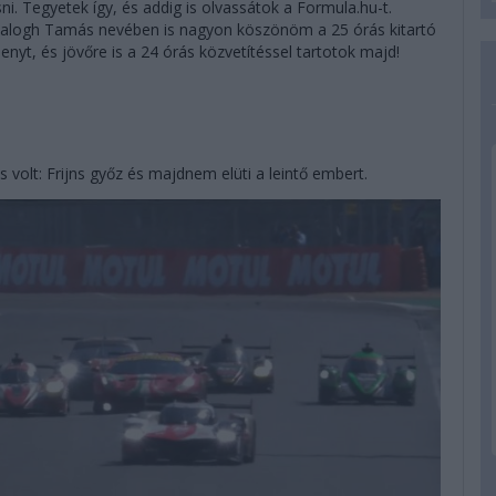
. Tegyetek így, és addig is olvassátok a Formula.hu-t.
Balogh Tamás nevében is nagyon köszönöm a 25 órás kitartó
enyt, és jövőre is a 24 órás közvetítéssel tartotok majd!
s volt: Frijns győz és majdnem elüti a leintő embert.