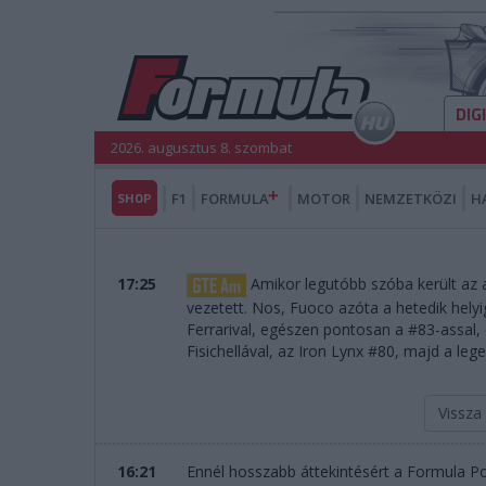
DIG
2026. augusztus 8. szombat
SHOP
F1
FORMULA
MOTOR
NEMZETKÖZI
H
17:25
Amikor legutóbb szóba került az a
vezetett. Nos, Fuoco azóta a hetedik helyig
Ferrarival, egészen pontosan a #83-assal
Fisichellával, az Iron Lynx #80, majd a le
Vissza
16:21
Ennél hosszabb áttekintésért a Formula Po