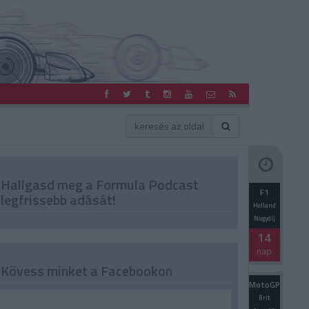
Hallgasd meg a Formula Podcast
F1
legfrissebb adását!
Holland
Nagydíj
14
nap
Kövess minket a Facebookon
MotoGP
Brit