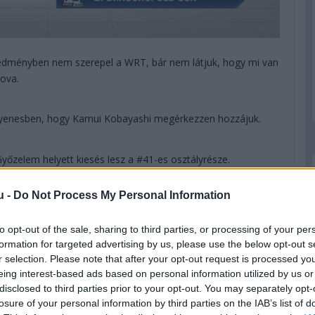
redményben nem szerepel a WRT, bár nem látjuk, hogy mi van
ova.
gyenesben, hogy Kamui Kobayashi megérkezzen hozzájuk.
őzelem helyett kiesés lesz a #41-es osztályrésze.
u -
Do Not Process My Personal Information
, kategóriagyőztes a WRT-vel a holland, valamint Habsburg
ál majdnem elgázolták a zászlós embert.
to opt-out of the sale, sharing to third parties, or processing of your per
formation for targeted advertising by us, please use the below opt-out s
 LOPEZ ÉS MIKE CONWAY MEGNYERI A 89. LE MANS-I 24
r selection. Please note that after your opt-out request is processed y
eing interest-based ads based on personal information utilized by us or
disclosed to third parties prior to your opt-out. You may separately opt-
losure of your personal information by third parties on the IAB’s list of