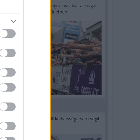
Kerékpáros világbajnokságra kvalifikálta magát
Bottas az F1-es nyári szünetben
2 napja
Montoya szerint Antonelli kedvessége sem segít
Russellen