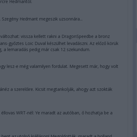
ercre Hedmantól.
s. Szegény Hedmant megeszik uzsonnára...
áltozhat: vissza kellett rakni a DragonSpeedbe a bronz
ans-győztes Loic Duval készülhet levadászni. Az előző körük
ég, a lemaradás pedig már csak 12 szekundum.
 hogy lesz-e még valamilyen fordulat. Megesett már, hogy volt
éz a szerelőire. Kicsit megtankolják, ahogy azt szokták
 éllovas WRT-nél: Ye maradt az autóban, ő hozhatja be a
 bent az utolsó kiálláson! Megoldották, maradt a holland