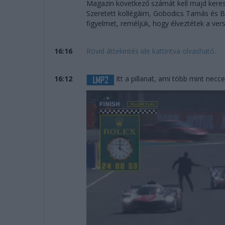
Magazin következő számát kell majd keresni
Szeretett kollégáim, Gobodics Tamás és 
figyelmet, reméljük, hogy élveztétek a vers
16:16
Rövid áttekintés ide kattintva olvasható.
16:12
Itt a pillanat, ami több mint necce