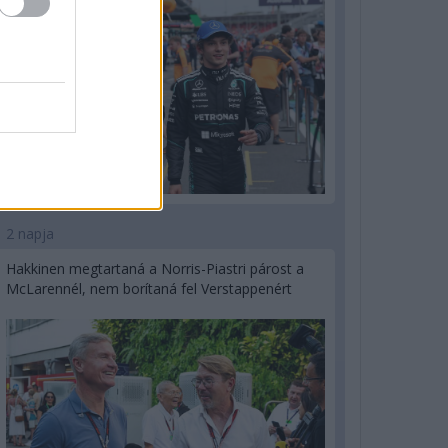
2 napja
Hakkinen megtartaná a Norris-Piastri párost a
McLarennél, nem borítaná fel Verstappenért