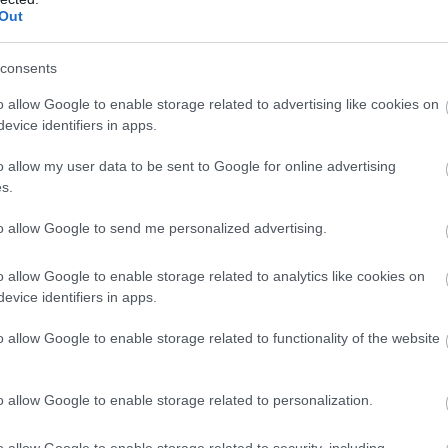
Out
Deletraz nem lesz Le Mans-i kategóriagyőztes! Éles csata az
consents
tt!
o allow Google to enable storage related to advertising like cookies on
evice identifiers in apps.
!!!
o allow my user data to be sent to Google for online advertising
s.
t az újonc WRT: kategóriagyőztes Ye Yifei, Robert Kubica és
to allow Google to send me personalized advertising.
o allow Google to enable storage related to analytics like cookies on
 tűnt, végül megszerezte a Pro-Am győzelmét a DragonSpeed
evice identifiers in apps.
s Henrik Hedman nyeri az új alkategóriát.
o allow Google to enable storage related to functionality of the website
tegóriában: James Calado és Alessandro Pier Guidi
 Mans-ban az #51-es AF Corse Ferrarival.
o allow Google to enable storage related to personalization.
: az amatőrök között a #83-as AF Corse nyeri a Le Mans-t,
o allow Google to enable storage related to security, including