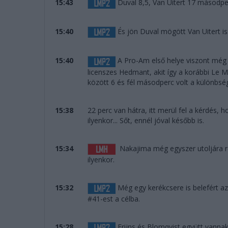
15:43
Duval 8,5, Van Uitert 17 másodp
15:40
És jön Duval mögött Van Uitert i
15:40
A Pro-Am első helye viszont még v
licenszes Hedmant, akit így a korábbi Le M
között 6 és fél másodperc volt a különbs
15:38
22 perc van hátra, itt merül fel a kérdés,
ilyenkor... Sőt, ennél jóval később is.
15:34
Nakajima még egyszer utoljára rán
ilyenkor.
15:32
Még egy kerékcsere is belefért az
#41-est a célba.
15:28
Frijns és Blomqvist együtt vannak