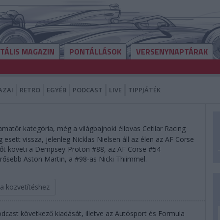
ITÁLIS MAGAZIN
PONTÁLLÁSOK
VERSENYNAPTÁRAK
AZAI
RETRO
EGYÉB
PODCAST
LIVE
TIPPJÁTÉK
matőr kategória, még a világbajnoki éllovas Cetilar Racing
 esett vissza, jelenleg Nicklas Nielsen áll az élen az AF Corse
, őt követi a Dempsey-Proton #88, az AF Corse #54
gerősebb Aston Martin, a #98-as Nicki Thiimmel.
 a közvetítéshez
dcast következő kiadását, illetve az Autósport és Formula