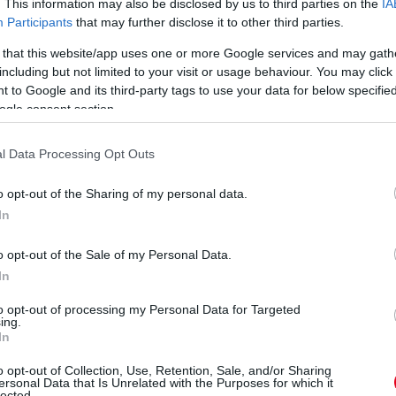
. This information may also be disclosed by us to third parties on the
IA
Participants
that may further disclose it to other third parties.
 that this website/app uses one or more Google services and may gath
including but not limited to your visit or usage behaviour. You may click 
 to Google and its third-party tags to use your data for below specifi
ogle consent section.
l Data Processing Opt Outs
o opt-out of the Sharing of my personal data.
In
o opt-out of the Sale of my Personal Data.
In
to opt-out of processing my Personal Data for Targeted
ing.
In
o opt-out of Collection, Use, Retention, Sale, and/or Sharing
ersonal Data that Is Unrelated with the Purposes for which it
ő helyen, mögöttük Frijns menekül a Jota elől. Az utolsó
lected.