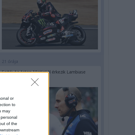
21 órája
Sajtó: Az Aston Martintól érkezik Lambiase
utódja a Red Bullhoz?
sonal or
ection to
ou may
 personal
out of the
 downstream