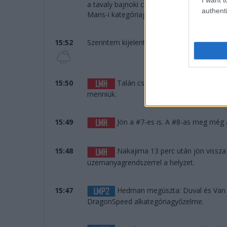
a tavaly bajnoki címet szerző Francois Pe
authenti
Mans-i kategóriagyőztesnek mondhatja m
15:52
Szerintem kijelenthető, hogy nem fog esni.
15:50
Talán csak a páros befutó miatt á
menniük.
15:49
Jön a #7-es is. A #8-as meg még á
15:48
Nakajima 13 perc után jön vissz
üzemanyagrendszerrel a helyzet.
15:47
Hedman megúszta: Duval és Van Ui
DragonSpeed alkategóriagyőzelme.