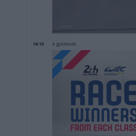
16:10
A győztesek.