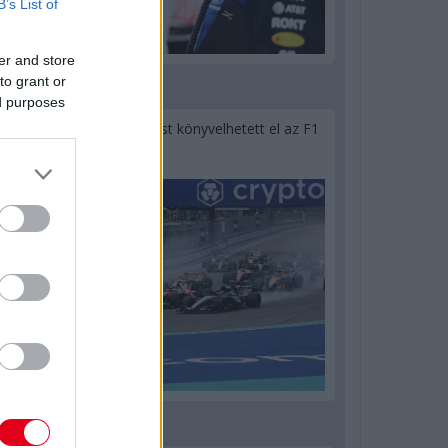
B’s List of
er and store
to grant or
1 napja
ed purposes
Óriási bevétel-visszaesést könyvelhetett el az F1
a második negyedévben
1 napja