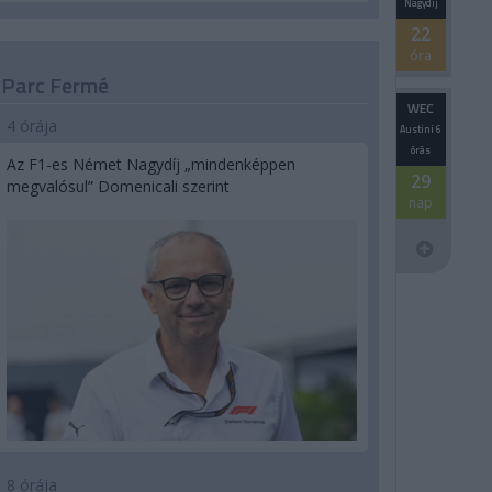
Nagydíj
22
óra
Parc Fermé
WEC
4 órája
Austini 6
órás
Az F1-es Német Nagydíj „mindenképpen
29
megvalósul” Domenicali szerint
nap
8 órája