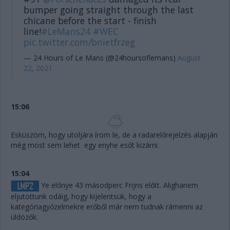
bumper going straight through the last
chicane before the start - finish
line!
#LeMans24
#WEC
pic.twitter.com/bnietfrzeg
— 24 Hours of Le Mans (@24hoursoflemans)
August
22, 2021
15:06
Esküszöm, hogy utoljára írom le, de a radarelőrejelzés alapján
még most sem lehet egy enyhe esőt kizárni.
15:04
Ye előnye 43 másodperc Frijns előtt. Alighanem
eljutottunk odáig, hogy kijelentsük, hogy a
kategóriagyőzelmekre erőből már nem tudnak rámenni az
üldözők.