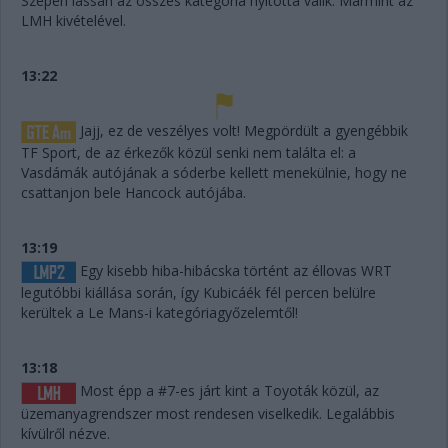
Szépen lassan az összes kategória nyitottá válik. Mármint az
LMH kivételével.
13:22
Jajj, ez de veszélyes volt! Megpördült a gyengébbik
TF Sport, de az érkezők közül senki nem találta el: a
Vasdámák autójának a sóderbe kellett menekülnie, hogy ne
csattanjon bele Hancock autójába.
13:19
Egy kisebb hiba-hibácska történt az éllovas WRT
legutóbbi kiállása során, így Kubicáék fél percen belülre
kerültek a Le Mans-i kategóriagyőzelemtől!
13:18
Most épp a #7-es járt kint a Toyoták közül, az
üzemanyagrendszer most rendesen viselkedik. Legalábbis
kívülről nézve.