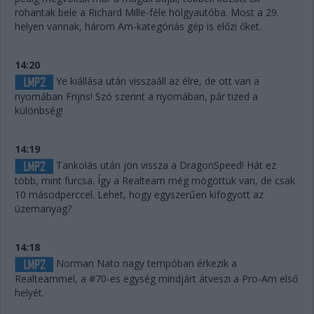
rohantak bele a Richard Mille-féle hölgyautóba. Most a 29.
helyen vannak, három Am-kategóriás gép is előzi őket.
14:20
Ye kiállása után visszaáll az élre, de ott van a
nyomában Frijns! Szó szerint a nyomában, pár tized a
különbség!
14:19
Tankolás után jön vissza a DragonSpeed! Hát ez
több, mint furcsa. Így a Realteam még mögöttük van, de csak
10 másodperccel. Lehet, hogy egyszerűen kifogyott az
üzemanyag?
14:18
Norman Nato nagy tempóban érkezik a
Realteammel, a #70-es egység mindjárt átveszi a Pro-Am első
helyét.