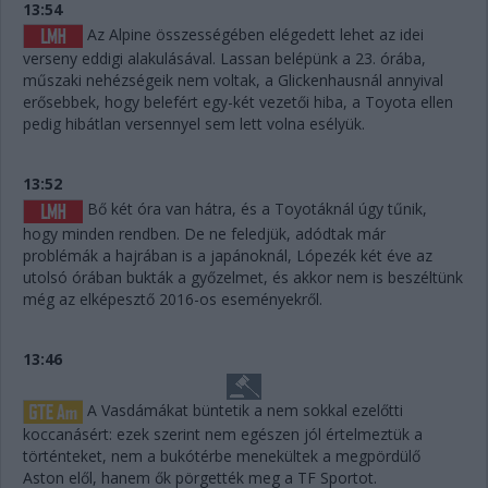
13:54
Az Alpine összességében elégedett lehet az idei
verseny eddigi alakulásával. Lassan belépünk a 23. órába,
műszaki nehézségeik nem voltak, a Glickenhausnál annyival
erősebbek, hogy belefért egy-két vezetői hiba, a Toyota ellen
pedig hibátlan versennyel sem lett volna esélyük.
13:52
Bő két óra van hátra, és a Toyotáknál úgy tűnik,
hogy minden rendben. De ne feledjük, adódtak már
problémák a hajrában is a japánoknál, Lópezék két éve az
utolsó órában bukták a győzelmet, és akkor nem is beszéltünk
még az elképesztő 2016-os eseményekről.
13:46
A Vasdámákat büntetik a nem sokkal ezelőtti
koccanásért: ezek szerint nem egészen jól értelmeztük a
történteket, nem a bukótérbe menekültek a megpördülő
Aston elől, hanem ők pörgették meg a TF Sportot.