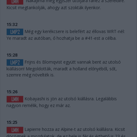
Nakajima még egyszer utoljára ránéz a szerelőire.
Kicsit megtankolják, ahogy azt szokták ilyenkor.
15:32
Még egy kerékcsere is belefért az éllovas WRT-nél:
Ye maradt az autóban, ő hozhatja be a #41-est a célba.
15:28
Frijns és Blomqvist együtt vannak bent az utolsó
kiálláson! Megoldották, maradt a holland előnyéből, sőt,
szemre még növelték is.
15:26
Kobayashi is jön az utolsó kiállásra. Legalábbis
nagyon remélik, hogy ez már az.
15:25
Lapierre hozza az Alpine-t az utolsó kiállásra. Kicsit
döcögnek a mozdulatok, de ez bele is fér és érthető is 23 és