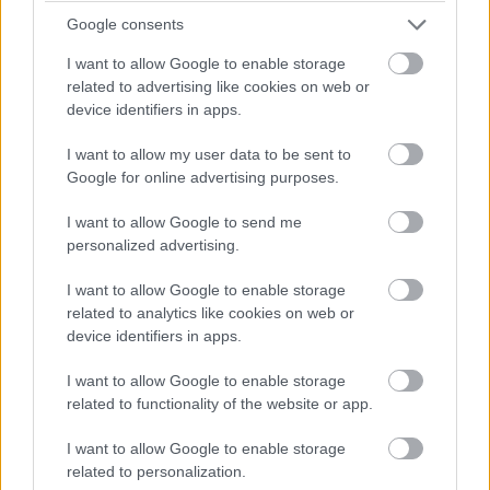
lassú zóna, safety car, vagy ilyesmi.
Google consents
I want to allow Google to enable storage
14:42
related to advertising like cookies on web or
Brundle hozza majd a célba a P2 5-6. helyéért
device identifiers in apps.
harcoló lengyel autót. Nagyon szép versenyt teljesített az
Inter Europol, minden elismerést megérdemelnek.
I want to allow my user data to be sent to
Google for online advertising purposes.
14:40
I want to allow Google to send me
Amit viszont le lehetne, az Frijns 10 másodperces
personalized advertising.
hátránya Yifeijel szemben... Csakhogy van valami baj a #31-es
WRT emelőjével, így az utolsó kerékcserénél valamennyit
I want to allow Google to enable storage
biztosan veszítenek majd.
related to analytics like cookies on web or
device identifiers in apps.
14:39
I want to allow Google to enable storage
A Próban Pier Guidi és Garcia között 50 másodperc
related to functionality of the website or app.
van. Ezt egy safety car éppen-éppen lenullázhatja még, de
erőből ezt még annyira se lehet itt ledolgozni, ahogy a 100-at
I want to allow Google to enable storage
az amatőrök között.
related to personalization.