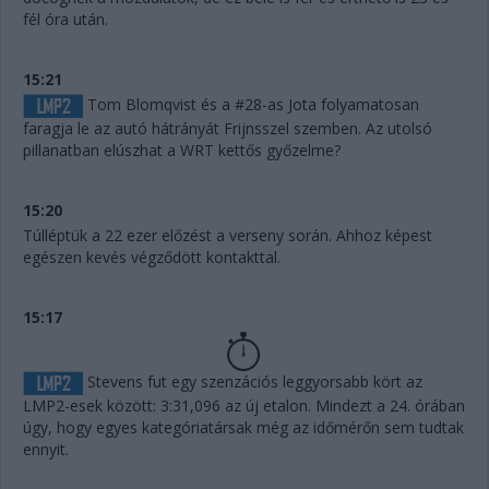
fél óra után.
15:21
Tom Blomqvist és a #28-as Jota folyamatosan
faragja le az autó hátrányát Frijnsszel szemben. Az utolsó
pillanatban elúszhat a WRT kettős győzelme?
15:20
Túlléptük a 22 ezer előzést a verseny során. Ahhoz képest
egészen kevés végződött kontakttal.
15:17
Stevens fut egy szenzációs leggyorsabb kört az
LMP2-esek között: 3:31,096 az új etalon. Mindezt a 24. órában
úgy, hogy egyes kategóriatársak még az időmérőn sem tudtak
ennyit.