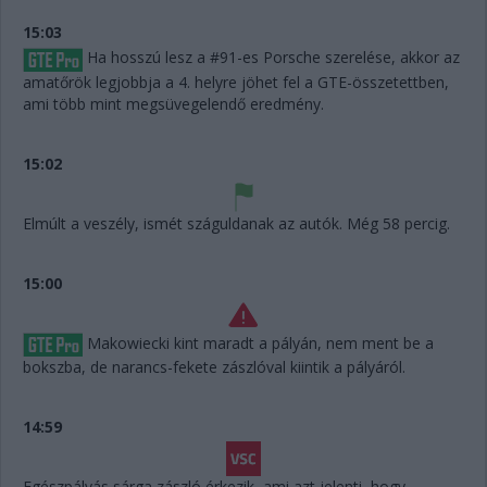
15:03
Ha hosszú lesz a #91-es Porsche szerelése, akkor az
amatőrök legjobbja a 4. helyre jöhet fel a GTE-összetettben,
ami több mint megsüvegelendő eredmény.
15:02
Elmúlt a veszély, ismét száguldanak az autók. Még 58 percig.
15:00
Makowiecki kint maradt a pályán, nem ment be a
bokszba, de narancs-fekete zászlóval kiintik a pályáról.
14:59
Egészpályás sárga zászló érkezik, ami azt jelenti, hogy