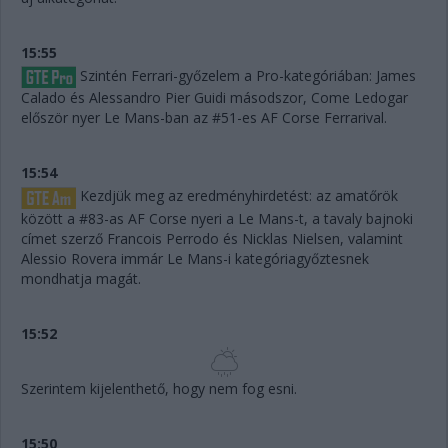
15:55
Szintén Ferrari-győzelem a Pro-kategóriában: James
Calado és Alessandro Pier Guidi másodszor, Come Ledogar
először nyer Le Mans-ban az #51-es AF Corse Ferrarival.
15:54
Kezdjük meg az eredményhirdetést: az amatőrök
között a #83-as AF Corse nyeri a Le Mans-t, a tavaly bajnoki
címet szerző Francois Perrodo és Nicklas Nielsen, valamint
Alessio Rovera immár Le Mans-i kategóriagyőztesnek
mondhatja magát.
15:52
Szerintem kijelenthető, hogy nem fog esni.
15:50