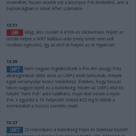
örvendhet, hiszen vezetik ezt a bizonyos P/A értékelést, ami a
bajnokságban is sokat érhet számukra.
13:31
Világ, láss csodát! A #709-es Glickenhaus feljött az
ötödik helyre a WRT kiállása után (mely ismét nem volt
rendben egészen), így az első öt helyen az öt Hypercar!
13:30
Nem nagyon foglalkoztunk a Pro-Am (avagy P/A)
alkategóriával: ebbe azok az LMP2-esek tartoznak, melyek
egyik versenyzője bronz minősítésű. Érdekes, hogy hosszú
távon nagyon kijött ez a különbség, hiszen az LMP2 első tíz
helyén "nem P/A" autó található, majd őket követi a nyolc
P/A, s egyedül a 19. helyezett United #22 lóg ki ebbők a
sormintából a hosszú szerelés miatt.
13:27
23 másodperc a különbség Frijns és Deletraz között!