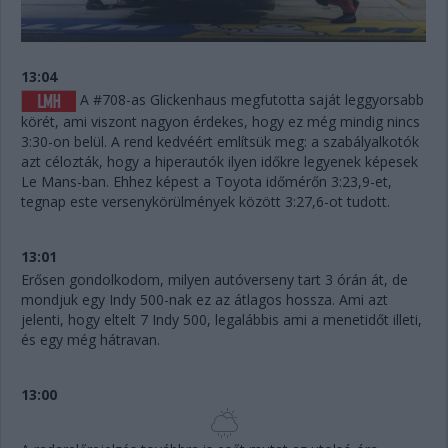
13:04
A #708-as Glickenhaus megfutotta saját leggyorsabb
körét, ami viszont nagyon érdekes, hogy ez még mindig nincs
3:30-on belül. A rend kedvéért említsük meg: a szabályalkotók
azt célozták, hogy a hiperautók ilyen időkre legyenek képesek
Le Mans-ban. Ehhez képest a Toyota időmérőn 3:23,9-et,
tegnap este versenykörülmények között 3:27,6-ot tudott.
13:01
Erősen gondolkodom, milyen autóverseny tart 3 órán át, de
mondjuk egy Indy 500-nak ez az átlagos hossza. Ami azt
jelenti, hogy eltelt 7 Indy 500, legalábbis ami a menetidőt illeti,
és egy még hátravan.
13:00