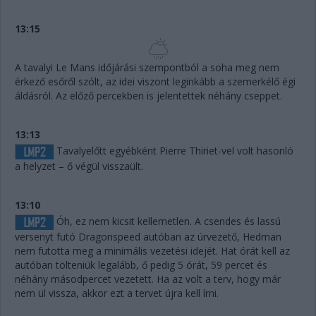
13:15
A tavalyi Le Mans időjárási szempontból a soha meg nem
érkező esőről szólt, az idei viszont leginkább a szemerkélő égi
áldásról. Az előző percekben is jelentettek néhány cseppet.
13:13
Tavalyelőtt egyébként Pierre Thiriet-vel volt hasonló
a helyzet – ő végül visszaült.
13:10
Óh, ez nem kicsit kellemetlen. A csendes és lassú
versenyt futó Dragonspeed autóban az úrvezető, Hedman
nem futotta meg a minimális vezetési idejét. Hat órát kell az
autóban tölteniük legalább, ő pedig 5 órát, 59 percet és
néhány másodpercet vezetett. Ha az volt a terv, hogy már
nem ül vissza, akkor ezt a tervet újra kell írni.