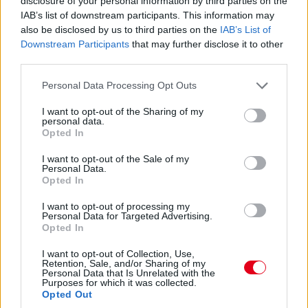
disclosure of your personal information by third parties on the
IAB’s list of downstream participants. This information may
14:53
also be disclosed by us to third parties on the
IAB’s List of
Hajjajj... A #31-es kerékcserén. Vajon most sima
Downstream Participants
that may further disclose it to other
lesz?
third parties.
Please note that this website/app uses one or more Google
Personal Data Processing Opt Outs
14:46
services and may gather and store information including but
not limited to your visit or usage behaviour. You may click to
I want to opt-out of the Sharing of my
personal data.
grant or deny consent to Google and its third-party tags to
Opted In
A PR1 Mathiasen azóta sem jött ki, hivatalosan nem
use your data for below specified purposes in below Google
estek ki, de semmi jele nincs annak, hogy ez az autó még
consent section.
I want to opt-out of the Sale of my
megmozdulna. Maradtak 45-en.
Personal Data.
Opted In
14:45
I want to opt-out of processing my
Personal Data for Targeted Advertising.
Opted In
Egyre közelebb az eső. Egyre-egyre közelebb.
I want to opt-out of Collection, Use,
Retention, Sale, and/or Sharing of my
Personal Data that Is Unrelated with the
14:44
Purposes for which it was collected.
Akárhogy számolom, a két WRT-nek még két-két
Opted Out
kiállása lesz, hacsak nem jön egy hosszabb megszakítás,