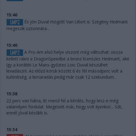
15:40
És jön Duval mögött Van Uitert is. Szegény Hedmant
megeszik uzsonnára...
15:40
A Pro-Am első helye viszont még változhat: vissza
kellett rakni a DragonSpeedbe a bronz licenszes Hedmant, akit
így a korábbi Le Mans-győztes Loic Duval készülhet
levadászni. Az előző körük között 6 és fél másodperc volt a
különbség, a lemaradás pedig már csak 12 szekundum.
15:38
22 perc van hátra, itt merül fel a kérdés, hogy lesz-e még
valamilyen fordulat. Megesett már, hogy volt ilyenkor... Sőt,
ennél jóval később is.
15:34