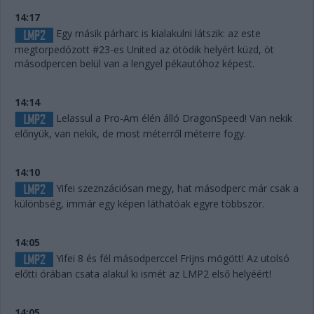
14:17
Egy másik párharc is kialakulni látszik: az este
megtorpedózott #23-es United az ötödik helyért küzd, öt
másodpercen belül van a lengyel pékautóhoz képest.
14:14
Lelassul a Pro-Am élén álló DragonSpeed! Van nekik
előnyük, van nekik, de most méterről méterre fogy.
14:10
Yifei szeznzációsan megy, hat másodperc már csak a
különbség, immár egy képen láthatóak egyre többször.
14:05
Yifei 8 és fél másodperccel Frijns mögött! Az utolsó
előtti órában csata alakul ki ismét az LMP2 első helyéért!
14:05