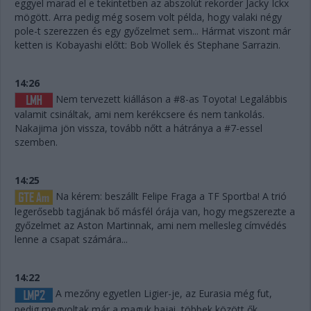
eggyel marad el e tekintetben az abszolút rekorder Jacky Ickx
mögött. Arra pedig még sosem volt példa, hogy valaki négy
pole-t szerezzen és egy győzelmet sem... Hármat viszont már
ketten is Kobayashi előtt: Bob Wollek és Stephane Sarrazin.
14:26
Nem tervezett kiálláson a #8-as Toyota! Legalábbis
valamit csináltak, ami nem kerékcsere és nem tankolás.
Nakajima jön vissza, tovább nőtt a hátránya a #7-essel
szemben.
14:25
Na kérem: beszállt Felipe Fraga a TF Sportba! A trió
legerősebb tagjának bő másfél órája van, hogy megszerezte a
győzelmet az Aston Martinnak, ami nem mellesleg címvédés
lenne a csapat számára...
14:22
A mezőny egyetlen Ligier-je, az Eurasia még fut,
pedig megvoltak már a maguk bajai, többek között ők