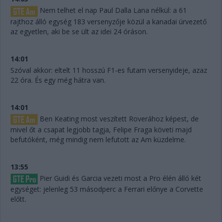
Nem telhet el nap Paul Dalla Lana nélkül: a 61
rajthoz álló egység 183 versenyzője közül a kanadai úrvezető
az egyetlen, aki be se ült az idei 24 óráson.
14:01
Szóval akkor: eltelt 11 hosszú F1-es futam versenyideje, azaz
22 óra. És egy még hátra van.
14:01
Ben Keating most veszített Roverához képest, de
mivel őt a csapat legjobb tagja, Felipe Fraga követi majd
befutóként, még mindig nem lefutott az Am küzdelme.
13:55
Pier Guidi és Garcia vezeti most a Pro élén álló két
egységet: jelenleg 53 másodperc a Ferrari előnye a Corvette
előtt.