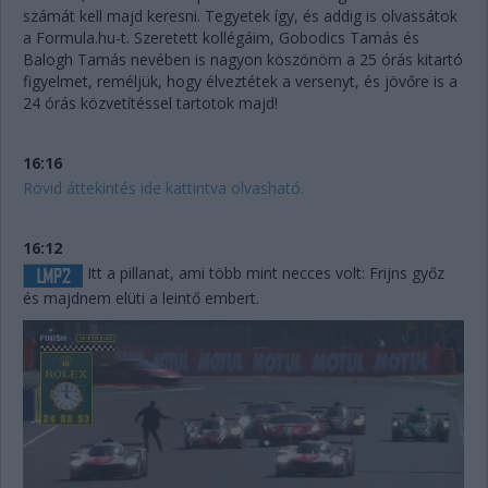
számát kell majd keresni. Tegyetek így, és addig is olvassátok
a Formula.hu-t. Szeretett kollégáim, Gobodics Tamás és
Balogh Tamás nevében is nagyon köszönöm a 25 órás kitartó
figyelmet, reméljük, hogy élveztétek a versenyt, és jövőre is a
24 órás közvetítéssel tartotok majd!
16:16
Rövid áttekintés ide kattintva olvasható.
16:12
Itt a pillanat, ami több mint necces volt: Frijns győz
és majdnem elüti a leintő embert.