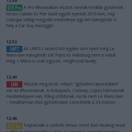
12:54
A Pro éllovasában viszont vannak korábbi győztesek,
hiszen Calado és Pier Guidi együtt nyertek 2019-ben, míg
Ledogar eddigi megjobb eredménye egy Am-kategóriás 5.
hely a Car Guy Racinggel.
12:52
Az LMP2-t vezető trió egyike sem nyert még Le
Mans-ban kategóriát: sőt Frijns és Habsburg nem is indult
még, s Milesi is csak egyszer, méghozzá tavaly.
12:49
Nézzük meg kicsit, milyen "győzelmi tapasztalata"
van az éllovasoknak. A Kobayashi, Conway, López hármasnak
mindenképpen van, főleg utóbbinak, na de nem Le Mans-ban
– mindhárman első győzelmüket szerezhetik a 24 óráson.
12:48
Folytatódik a szokott ritmus: most Ben Keating vezet
a #83-as Ferrari kiállása után: az amerikai úrvezető vezetési