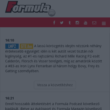
F1
PARC FERMÉ
FORMULA
MOTOR
16:10
NEMZETKÖZI
HAZAI
A lassú körözgetés idején nézzünk néhány
érdekesebb egységet: idén is két autót vezet tisztán női
RETRO
EGYÉB
legénység, az #1-es rajtszámú Richard Mille Racing P2-esét
PODCAST
SHOP
Calderón, Flörsch és Visser terelgeti, míg az amatőrök között
LIVE
TIPPJÁTÉK
a #83-as Iron Lynx Ferrariban ül három hölgy Bovy, Frey és
DIGITÁLIS MAGAZIN
PONTÁLLÁSOK
Gatting személyében.
VERSENYNAPTÁRAK
Vissza a közvetítéshez
16:21
Ennél hosszabb áttekintésért a Formula Podcast következő
kiadását, illetve az Autósport és Formula Magazin következő