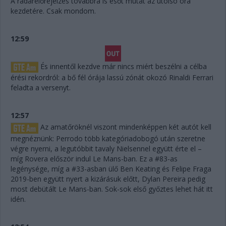
A radarelőrejelzés továbbra is esőt mutat az utolsó óra
kezdetére. Csak mondom.
12:59
És innentől kezdve már nincs miért beszélni a célba
érési rekordról: a bő fél órája lassú zónát okozó Rinaldi Ferrari
feladta a versenyt.
12:57
Az amatőröknél viszont mindenképpen két autót kell
megnéznünk: Perrodo több kategóriadobogó után szeretne
végre nyerni, a legutóbbit tavaly Nielsennel együtt érte el –
míg Rovera először indul Le Mans-ban. Ez a #83-as
legénysége, míg a #33-asban ülő Ben Keating és Felipe Fraga
2019-ben együtt nyert a kizárásuk előtt, Dylan Pereira pedig
most debütált Le Mans-ban. Sok-sok első győztes lehet hát itt
idén.