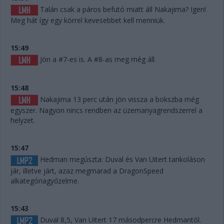
Talán csak a páros befutó miatt áll Nakajima? Igen!
Meg hát így egy körrel kevesebbet kell menniük.
15:49
Jön a #7-es is. A #8-as meg még áll.
15:48
Nakajima 13 perc után jön vissza a bokszba még
egyszer. Nagyon nincs rendben az üzemanyagrendszerrel a
helyzet.
15:47
Hedman megúszta: Duval és Van Uitert tankoláson
jár, illetve járt, azaz megmarad a DragonSpeed
alkategóriagyőzelme.
15:43
Duval 8,5, Van Uitert 17 másodpercre Hedmantól.