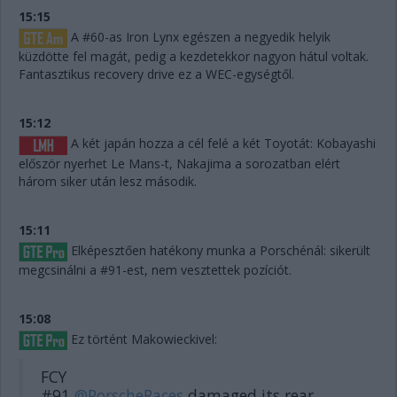
15:15
A #60-as Iron Lynx egészen a negyedik helyik
küzdötte fel magát, pedig a kezdetekkor nagyon hátul voltak.
Fantasztikus recovery drive ez a WEC-egységtől.
15:12
A két japán hozza a cél felé a két Toyotát: Kobayashi
először nyerhet Le Mans-t, Nakajima a sorozatban elért
három siker után lesz második.
15:11
Elképesztően hatékony munka a Porschénál: sikerült
megcsinálni a #91-est, nem vesztettek pozíciót.
15:08
Ez történt Makowieckivel:
FCY
#91
@PorscheRaces
damaged its rear