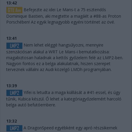
13:42
Befejezte az idei Le Mans-t a 75 esztendős
Dominique Bastien, aki megtette a magáét a #88-as Proton
Porschében! Az egyik legnagyobb egyéni történet az övé.
13:41
Nem lehet eléggé hangsúlyozni, mennyire
szenzációsan alakul a WRT Le Mans-i bemutatkozása:
magabiztosan haladnak a kettős győzelem felé az LMP2-ben.
Nagyon fontos ez a belga alakulatnak, hiszen szerepet
terveznek vállalni az Audi közelgő LMDh programjában.
13:39
Yifei is letudta a maga kiállását a #41-essel, és úgy
tűnik, Kubica készül. Ő lehet a kategóriagyőzelemért harcoló
belga autó befutóembere.
13:32
A DragonSpeed egyébként egy apró részsikernek