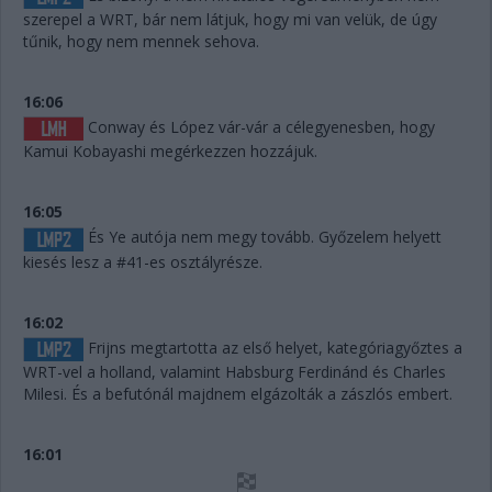
szerepel a WRT, bár nem látjuk, hogy mi van velük, de úgy
tűnik, hogy nem mennek sehova.
16:06
Conway és López vár-vár a célegyenesben, hogy
Kamui Kobayashi megérkezzen hozzájuk.
16:05
És Ye autója nem megy tovább. Győzelem helyett
kiesés lesz a #41-es osztályrésze.
16:02
Frijns megtartotta az első helyet, kategóriagyőztes a
WRT-vel a holland, valamint Habsburg Ferdinánd és Charles
Milesi. És a befutónál majdnem elgázolták a zászlós embert.
16:01