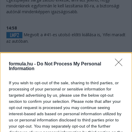
mindenkinek egyformán le kell lassítania 80-ra, a biztonsági
autónál mindenképpen igazságosabb.
14:58
Megvolt a #41-es utolsó előtti kiállása is, Yifei maradt
az autóban.
14:56
formula.hu -
Do Not Process My Personal
Information
Húha! Makowiecki keresztülszáguldott az utolsó
sikánon, és elhagyta a diffúzorát! Aztán újabb darabok esnek
If you wish to opt-out of the sale, sharing to third parties, or
le az autóról, aminek elment a fékje a kritikus pillanatban a
processing of your personal or sensitive information for
versenyző elmondása szerint.
targeted advertising by us, please use the below opt-out
section to confirm your selection. Please note that after your
opt-out request is processed you may continue seeing
14:53
interest-based ads based on personal information utilized by
A hátsó gumikat le tudták ugyan cserélni, de megint
us or personal information disclosed to third parties prior to
ugrálni kellett az autón, mert az emelő, az bizony továbbra
your opt-out. You may separately opt-out of the further
sem működik rendesen.