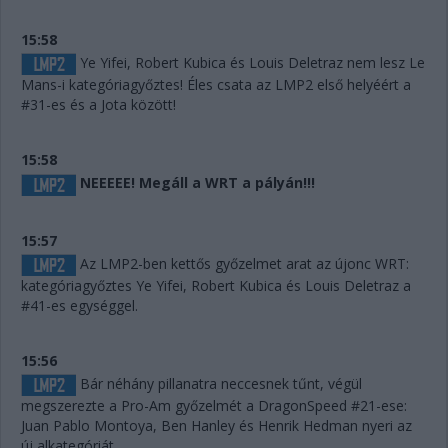
15:58
Ye Yifei, Robert Kubica és Louis Deletraz nem lesz Le
Mans-i kategóriagyőztes! Éles csata az LMP2 első helyéért a
#31-es és a Jota között!
15:58
NEEEEE! Megáll a WRT a pályán!!!
15:57
Az LMP2-ben kettős győzelmet arat az újonc WRT:
kategóriagyőztes Ye Yifei, Robert Kubica és Louis Deletraz a
#41-es egységgel.
15:56
Bár néhány pillanatra neccesnek tűnt, végül
megszerezte a Pro-Am győzelmét a DragonSpeed #21-ese:
Juan Pablo Montoya, Ben Hanley és Henrik Hedman nyeri az
új alkategóriát.