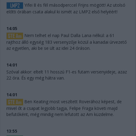
Yifei 8 és fél másodperccel Frijns mögött! Az utolsó
előtti órában csata alakul ki ismét az LMP2 első helyéért!
14:05
Nem telhet el nap Paul Dalla Lana nélkül: a 61
rajthoz álló egység 183 versenyzője közül a kanadai úrvezető
az egyetlen, aki be se ült az idei 24 óráson.
14:01
Szóval akkor: eltelt 11 hosszú F1-es futam versenyideje, azaz
22 óra. És egy még hátra van.
14:01
Ben Keating most veszített Roverához képest, de
mivel őt a csapat legjobb tagja, Felipe Fraga követi majd
befutóként, még mindig nem lefutott az Am küzdelme.
13:55