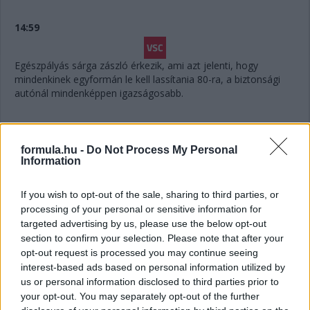
14:59
Egészpályás sárga zászló érkezik, ami azt jelenti, hogy
mindenkinek egyformán le kell lassítania 80-ra, a biztonsági
autónál mindenképpen igazságosabb.
14:58
Megvolt a #41-es utolsó előtti kiállása is, Yifei maradt
formula.hu -
Do Not Process My Personal
Information
az autóban.
If you wish to opt-out of the sale, sharing to third parties, or
14:56
processing of your personal or sensitive information for
targeted advertising by us, please use the below opt-out
section to confirm your selection. Please note that after your
Húha! Makowiecki keresztülszáguldott az utolsó
opt-out request is processed you may continue seeing
sikánon, és elhagyta a diffúzorát! Aztán újabb darabok esnek
interest-based ads based on personal information utilized by
le az autóról, aminek elment a fékje a kritikus pillanatban a
versenyző elmondása szerint.
us or personal information disclosed to third parties prior to
your opt-out. You may separately opt-out of the further