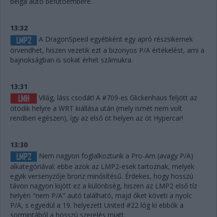
belga autó befutóembere.
13:32
A DragonSpeed egyébként egy apró részsikernek
örvendhet, hiszen vezetik ezt a bizonyos P/A értékelést, ami a
bajnokságban is sokat érhet számukra.
13:31
Világ, láss csodát! A #709-es Glickenhaus feljött az
ötödik helyre a WRT kiállása után (mely ismét nem volt
rendben egészen), így az első öt helyen az öt Hypercar!
13:30
Nem nagyon foglalkoztunk a Pro-Am (avagy P/A)
alkategóriával: ebbe azok az LMP2-esek tartoznak, melyek
egyik versenyzője bronz minősítésű. Érdekes, hogy hosszú
távon nagyon kijött ez a különbség, hiszen az LMP2 első tíz
helyén "nem P/A" autó található, majd őket követi a nyolc
P/A, s egyedül a 19. helyezett United #22 lóg ki ebbők a
sormintából a hosszú szerelés miatt.