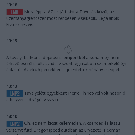
13:18
Most épp a #7-es járt kint a Toyoták közül, az
üzemanyagrendszer most rendesen viselkedik. Legalábbis
kívülről nézve.
13:15
A tavalyi Le Mans időjárási szempontból a soha meg nem
érkező esőről szólt, az idei viszont leginkább a szemerkélő égi
áldásról. Az előző percekben is jelentettek néhány cseppet.
13:13
Tavalyelőtt egyébként Pierre Thiriet-vel volt hasonló
a helyzet – ő végül visszaült.
13:10
Óh, ez nem kicsit kellemetlen. A csendes és lassú
versenyt futó Dragonspeed autóban az úrvezető, Hedman