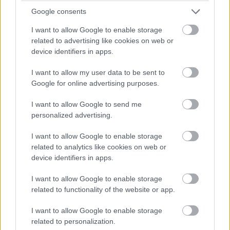
Google consents
14:44
I want to allow Google to enable storage
Akárhogy számolom, a két WRT-nek még két-két
related to advertising like cookies on web or
kiállása lesz, hacsak nem jön egy hosszabb megszakítás,
device identifiers in apps.
lassú zóna, safety car, vagy ilyesmi.
I want to allow my user data to be sent to
Google for online advertising purposes.
14:42
Brundle hozza majd a célba a P2 5-6. helyéért
I want to allow Google to send me
harcoló lengyel autót. Nagyon szép versenyt teljesített az
personalized advertising.
Inter Europol, minden elismerést megérdemelnek.
I want to allow Google to enable storage
related to analytics like cookies on web or
14:40
device identifiers in apps.
Amit viszont le lehetne, az Frijns 10 másodperces
hátránya Yifeijel szemben... Csakhogy van valami baj a #31-es
I want to allow Google to enable storage
WRT emelőjével, így az utolsó kerékcserénél valamennyit
related to functionality of the website or app.
biztosan veszítenek majd.
I want to allow Google to enable storage
14:39
related to personalization.