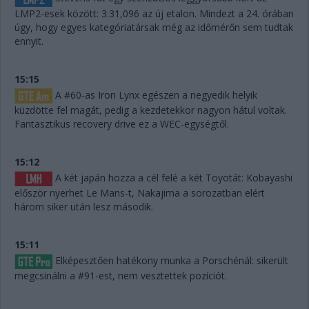
LMP2-esek között: 3:31,096 az új etalon. Mindezt a 24. órában
úgy, hogy egyes kategóriatársak még az időmérőn sem tudtak
ennyit.
15:15
A #60-as Iron Lynx egészen a negyedik helyik
küzdötte fel magát, pedig a kezdetekkor nagyon hátul voltak.
Fantasztikus recovery drive ez a WEC-egységtől.
15:12
A két japán hozza a cél felé a két Toyotát: Kobayashi
először nyerhet Le Mans-t, Nakajima a sorozatban elért
három siker után lesz második.
15:11
Elképesztően hatékony munka a Porschénál: sikerült
megcsinálni a #91-est, nem vesztettek pozíciót.