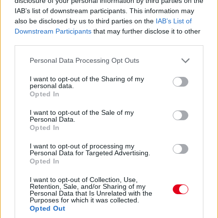
disclosure of your personal information by third parties on the
14:53
IAB’s list of downstream participants. This information may
A hátsó gumikat le tudták ugyan cserélni, de megint
also be disclosed by us to third parties on the
IAB’s List of
ugrálni kellett az autón, mert az emelő, az bizony továbbra
Downstream Participants
that may further disclose it to other
sem működik rendesen.
third parties.
Please note that this website/app uses one or more Google
Personal Data Processing Opt Outs
14:53
services and may gather and store information including but
Hajjajj... A #31-es kerékcserén. Vajon most sima
not limited to your visit or usage behaviour. You may click to
I want to opt-out of the Sharing of my
personal data.
lesz?
grant or deny consent to Google and its third-party tags to
Opted In
use your data for below specified purposes in below Google
consent section.
I want to opt-out of the Sale of my
14:46
Personal Data.
Opted In
A PR1 Mathiasen azóta sem jött ki, hivatalosan nem
I want to opt-out of processing my
estek ki, de semmi jele nincs annak, hogy ez az autó még
Personal Data for Targeted Advertising.
Opted In
megmozdulna. Maradtak 45-en.
I want to opt-out of Collection, Use,
Retention, Sale, and/or Sharing of my
14:45
Personal Data that Is Unrelated with the
Purposes for which it was collected.
Opted Out
Egyre közelebb az eső. Egyre-egyre közelebb.