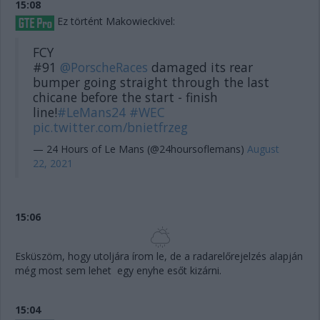
15:08
Ez történt Makowieckivel:
FCY
#91
@PorscheRaces
damaged its rear
bumper going straight through the last
chicane before the start - finish
line!
#LeMans24
#WEC
pic.twitter.com/bnietfrzeg
— 24 Hours of Le Mans (@24hoursoflemans)
August
22, 2021
15:06
Esküszöm, hogy utoljára írom le, de a radarelőrejelzés alapján
még most sem lehet egy enyhe esőt kizárni.
15:04