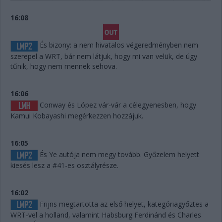
16:08
És bizony: a nem hivatalos végeredményben nem
szerepel a WRT, bár nem látjuk, hogy mi van velük, de úgy
tűnik, hogy nem mennek sehova.
16:06
Conway és López vár-vár a célegyenesben, hogy
Kamui Kobayashi megérkezzen hozzájuk.
16:05
És Ye autója nem megy tovább. Győzelem helyett
kiesés lesz a #41-es osztályrésze.
16:02
Frijns megtartotta az első helyet, kategóriagyőztes a
WRT-vel a holland, valamint Habsburg Ferdinánd és Charles