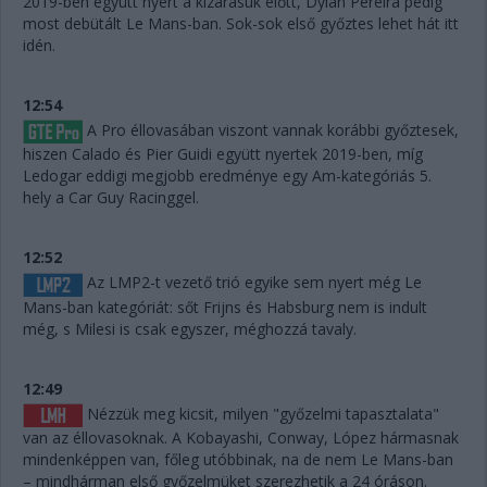
2019-ben együtt nyert a kizárásuk előtt, Dylan Pereira pedig
most debütált Le Mans-ban. Sok-sok első győztes lehet hát itt
idén.
12:54
A Pro éllovasában viszont vannak korábbi győztesek,
hiszen Calado és Pier Guidi együtt nyertek 2019-ben, míg
Ledogar eddigi megjobb eredménye egy Am-kategóriás 5.
hely a Car Guy Racinggel.
12:52
Az LMP2-t vezető trió egyike sem nyert még Le
Mans-ban kategóriát: sőt Frijns és Habsburg nem is indult
még, s Milesi is csak egyszer, méghozzá tavaly.
12:49
Nézzük meg kicsit, milyen "győzelmi tapasztalata"
van az éllovasoknak. A Kobayashi, Conway, López hármasnak
mindenképpen van, főleg utóbbinak, na de nem Le Mans-ban
– mindhárman első győzelmüket szerezhetik a 24 óráson.