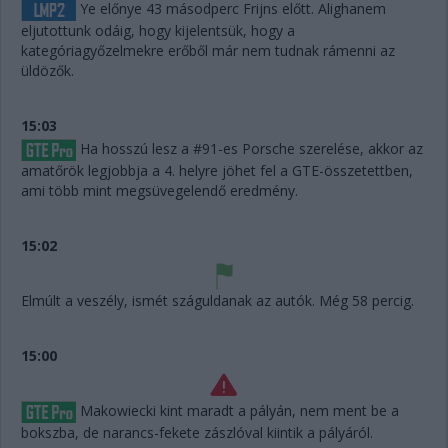
Ye előnye 43 másodperc Frijns előtt. Alighanem
eljutottunk odáig, hogy kijelentsük, hogy a
kategóriagyőzelmekre erőből már nem tudnak rámenni az
üldözők.
15:03
Ha hosszú lesz a #91-es Porsche szerelése, akkor az
amatőrök legjobbja a 4. helyre jöhet fel a GTE-összetettben,
ami több mint megsüvegelendő eredmény.
15:02
Elmúlt a veszély, ismét száguldanak az autók. Még 58 percig.
15:00
Makowiecki kint maradt a pályán, nem ment be a
bokszba, de narancs-fekete zászlóval kiintik a pályáról.