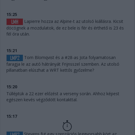
15:25
Lapierre hozza az Alpine-t az utolsó kiállásra. Kicsit
döcögnek a mozdulatok, de ez bele is fér és érthető is 23 és
fél óra után.
15:21
Tom Blomqvist és a #28-as Jota folyamatosan
faragja le az autó hátrányát Frijnsszel szemben. Az utolsó
pillanatban elúszhat a WRT kettős győzelme?
15:20
Túlléptük a 22 ezer előzést a verseny során. Ahhoz képest
egészen kevés végződött kontakttal.
15:17
Stevens fut egy szenzációs leggyorsabb kört az