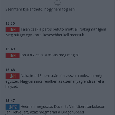
Szerintem kijelenthető, hogy nem fog esni.
15:50
Talán csak a páros befutó miatt áll Nakajima? Igen!
Meg hát így egy körrel kevesebbet kell menniük.
15:49
Jön a #7-es is. A #8-as meg még áll.
15:48
Nakajima 13 perc után jön vissza a bokszba még
egyszer. Nagyon nincs rendben az üzemanyagrendszerrel a
helyzet.
15:47
Hedman megúszta: Duval és Van Uitert tankoláson
jár, illetve járt, azaz megmarad a DragonSpeed