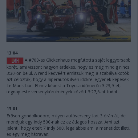
13:04
A #708-as Glickenhaus megfutotta saját leggyorsabb
körét, ami viszont nagyon érdekes, hogy ez még mindig nincs
3:30-on belül. A rend kedvéért említsük meg: a szabályalkotók
azt célozták, hogy a hiperautók ilyen időkre legyenek képesek
Le Mans-ban. Ehhez képest a Toyota időmérőn 3:23,9-et,
tegnap este versenykörülmények között 3:27,6-ot tudott.
13:01
Erősen gondolkodom, milyen autóverseny tart 3 órán át, de
mondjuk egy Indy 500-nak ez az átlagos hossza. Ami azt
jelenti, hogy eltelt 7 Indy 500, legalábbis ami a menetidőt illeti,
és egy még hátravan.