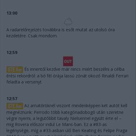
13:00
A radarelőrejelzés továbbra is esőt mutat az utolsó óra
kezdetére. Csak mondom.
12:59
És innentől kezdve már nincs miért beszélni a célba
érési rekordról: a bő fél órája lassú zónát okozó Rinaldi Ferrari
feladta a versenyt.
12:57
Az amatőröknél viszont mindenképpen két autót kell
megnéznünk: Perrodo több kategóriadobogó után szeretne
végre nyerni, a legutóbbit tavaly Nielsennel együtt érte el –
míg Rovera először indul Le Mans-ban. Ez a #83-as
legénysége, míg a #33-asban ülő Ben Keating és Felipe Fraga