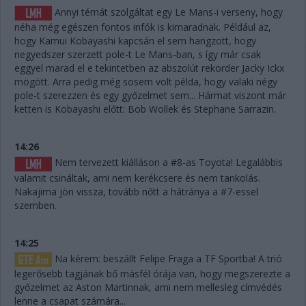
Annyi témát szolgáltat egy Le Mans-i verseny, hogy
néha még egészen fontos infók is kimaradnak. Például az,
hogy Kamui Kobayashi kapcsán el sem hangzott, hogy
negyedszer szerzett pole-t Le Mans-ban, s így már csak
eggyel marad el e tekintetben az abszolút rekorder Jacky Ickx
mögött. Arra pedig még sosem volt példa, hogy valaki négy
pole-t szerezzen és egy győzelmet sem... Hármat viszont már
ketten is Kobayashi előtt: Bob Wollek és Stephane Sarrazin.
14:26
Nem tervezett kiálláson a #8-as Toyota! Legalábbis
valamit csináltak, ami nem kerékcsere és nem tankolás.
Nakajima jön vissza, tovább nőtt a hátránya a #7-essel
szemben.
14:25
Na kérem: beszállt Felipe Fraga a TF Sportba! A trió
legerősebb tagjának bő másfél órája van, hogy megszerezte a
győzelmet az Aston Martinnak, ami nem mellesleg címvédés
lenne a csapat számára...