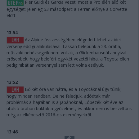
Pier Guidi és Garcia vezeti most a Pro élén álló két
egységet: jelenleg 53 másodperc a Ferrari előnye a Corvette
előtt.
13:54
Az Alpine összességében elégedett lehet az idei
verseny eddigi alakulásával. Lassan belépünk a 23. órába,
műszaki nehézségeik nem voltak, a Glickenhausnál annyival
erősebbek, hogy belefért egy-két vezetői hiba, a Toyota ellen
pedig hibátlan versennyel sem lett volna esélyük.
13:52
Bő két óra van hátra, és a Toyotáknál úgy tűnik,
hogy minden rendben. De ne feledjük, adódtak már
problémák a hajrában is a japánoknál, Lópezék két éve az
utolsó órában bukták a győzelmet, és akkor nem is beszéltünk
még az elképesztő 2016-os eseményekről.
13:46