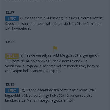
13:27
23 másodperc a különbség Frijns és Deletraz között!
Szépen lassan az összes kategória nyitottá válik. Mármint az
LMH kivételével.
13:22
Jajj, ez de veszélyes volt! Megpördült a gyengébbik
TF Sport, de az érkezők közül senki nem találta el: a
Vasdámák autójának a sóderbe kellett menekülnie, hogy ne
csattanjon bele Hancock autójába.
13:19
Egy kisebb hiba-hibácska történt az éllovas WRT
legutóbbi kiállása során, így Kubicáék fél percen belülre
kerültek a Le Mans-i kategóriagyőzelemtől!