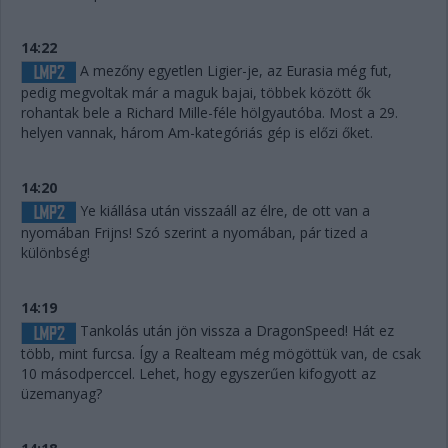
14:22
A mezőny egyetlen Ligier-je, az Eurasia még fut,
pedig megvoltak már a maguk bajai, többek között ők
rohantak bele a Richard Mille-féle hölgyautóba. Most a 29.
helyen vannak, három Am-kategóriás gép is előzi őket.
14:20
Ye kiállása után visszaáll az élre, de ott van a
nyomában Frijns! Szó szerint a nyomában, pár tized a
különbség!
14:19
Tankolás után jön vissza a DragonSpeed! Hát ez
több, mint furcsa. Így a Realteam még mögöttük van, de csak
10 másodperccel. Lehet, hogy egyszerűen kifogyott az
üzemanyag?