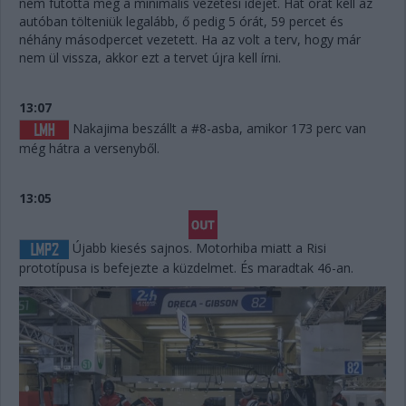
nem futotta meg a minimális vezetési idejét. Hat órát kell az
autóban tölteniük legalább, ő pedig 5 órát, 59 percet és
néhány másodpercet vezetett. Ha az volt a terv, hogy már
nem ül vissza, akkor ezt a tervet újra kell írni.
13:07
Nakajima beszállt a #8-asba, amikor 173 perc van
még hátra a versenyből.
13:05
Újabb kiesés sajnos. Motorhiba miatt a Risi
prototípusa is befejezte a küzdelmet. És maradtak 46-an.