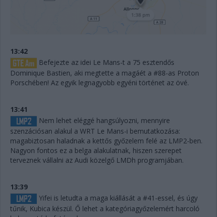
13:42
Befejezte az idei Le Mans-t a 75 esztendős
Dominique Bastien, aki megtette a magáét a #88-as Proton
Porschében! Az egyik legnagyobb egyéni történet az övé.
13:41
Nem lehet eléggé hangsúlyozni, mennyire
szenzációsan alakul a WRT Le Mans-i bemutatkozása:
magabiztosan haladnak a kettős győzelem felé az LMP2-ben.
Nagyon fontos ez a belga alakulatnak, hiszen szerepet
terveznek vállalni az Audi közelgő LMDh programjában.
13:39
Yifei is letudta a maga kiállását a #41-essel, és úgy
tűnik, Kubica készül. Ő lehet a kategóriagyőzelemért harcoló