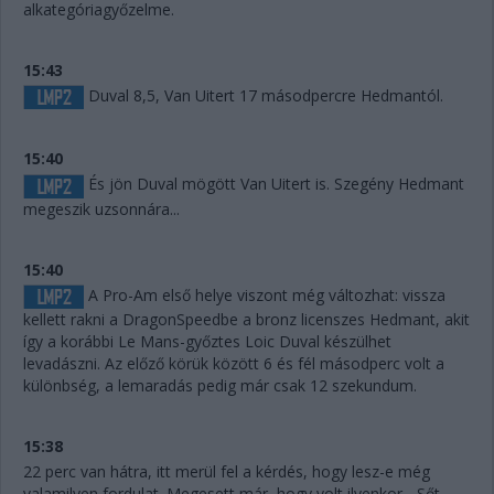
alkategóriagyőzelme.
15:43
Duval 8,5, Van Uitert 17 másodpercre Hedmantól.
15:40
És jön Duval mögött Van Uitert is. Szegény Hedmant
megeszik uzsonnára...
15:40
A Pro-Am első helye viszont még változhat: vissza
kellett rakni a DragonSpeedbe a bronz licenszes Hedmant, akit
így a korábbi Le Mans-győztes Loic Duval készülhet
levadászni. Az előző körük között 6 és fél másodperc volt a
különbség, a lemaradás pedig már csak 12 szekundum.
15:38
22 perc van hátra, itt merül fel a kérdés, hogy lesz-e még
valamilyen fordulat. Megesett már, hogy volt ilyenkor... Sőt,