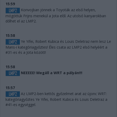
15:59
Konvojban jönnek a Toyoták az első helyen,
mögöttük Frijns menekül a Jota elől. Az utolsó kanyarokban
dőlhet el az LMP2.
15:58
Ye Yifei, Robert Kubica és Louis Deletraz nem lesz Le
Mans-i kategóriagyőztes! Éles csata az LMP2 első helyéért a
#31-es és a Jota között!
15:58
NEEEEE! Megáll a WRT a pályán!!!
15:57
Az LMP2-ben kettős győzelmet arat az újonc WRT:
kategóriagyőztes Ye Yifei, Robert Kubica és Louis Deletraz a
#41-es egységgel.