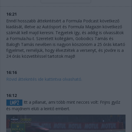
16:21
Ennél hosszabb áttekintésért a Formula Podcast következő
kiadását, illetve az Autósport és Formula Magazin következő
számát kell majd keresni. Tegyetek így, és addig is olvassátok
a Formula.hu-t. Szeretett kollégáim, Gobodics Tamás és
Balogh Tamás nevében is nagyon köszönöm a 25 órás kitartó
figyelmet, reméljük, hogy élveztétek a versenyt, és jövőre is a
24 órás közvetítéssel tartotok majd!
16:16
Rövid áttekintés ide kattintva olvasható.
16:12
Itt a pillanat, ami több mint necces volt: Frijns győz
és majdnem elüti a leintő embert.