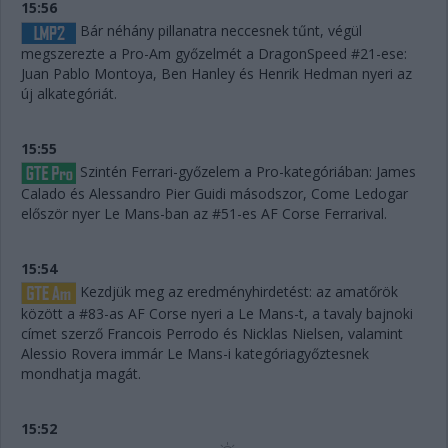
15:56
Bár néhány pillanatra neccesnek tűnt, végül
megszerezte a Pro-Am győzelmét a DragonSpeed #21-ese:
Juan Pablo Montoya, Ben Hanley és Henrik Hedman nyeri az
új alkategóriát.
15:55
Szintén Ferrari-győzelem a Pro-kategóriában: James
Calado és Alessandro Pier Guidi másodszor, Come Ledogar
először nyer Le Mans-ban az #51-es AF Corse Ferrarival.
15:54
Kezdjük meg az eredményhirdetést: az amatőrök
között a #83-as AF Corse nyeri a Le Mans-t, a tavaly bajnoki
címet szerző Francois Perrodo és Nicklas Nielsen, valamint
Alessio Rovera immár Le Mans-i kategóriagyőztesnek
mondhatja magát.
15:52