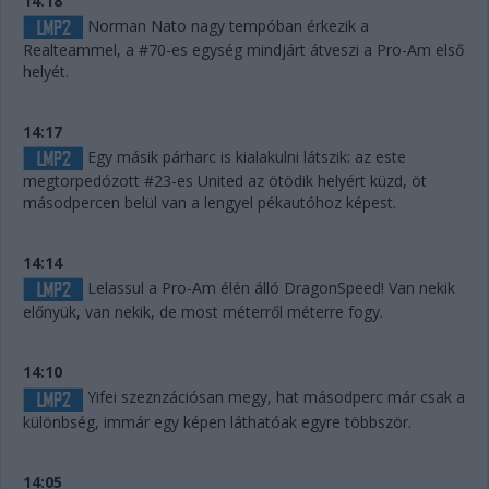
14:18
Norman Nato nagy tempóban érkezik a
Realteammel, a #70-es egység mindjárt átveszi a Pro-Am első
helyét.
14:17
Egy másik párharc is kialakulni látszik: az este
megtorpedózott #23-es United az ötödik helyért küzd, öt
másodpercen belül van a lengyel pékautóhoz képest.
14:14
Lelassul a Pro-Am élén álló DragonSpeed! Van nekik
előnyük, van nekik, de most méterről méterre fogy.
14:10
Yifei szeznzációsan megy, hat másodperc már csak a
különbség, immár egy képen láthatóak egyre többször.
14:05