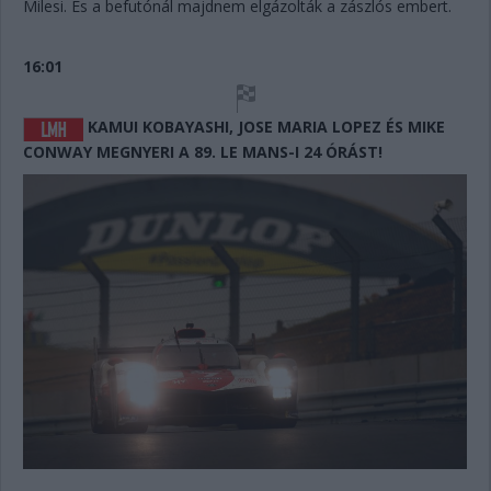
Milesi. És a befutónál majdnem elgázolták a zászlós embert.
16:01
KAMUI KOBAYASHI, JOSE MARIA LOPEZ ÉS MIKE
CONWAY MEGNYERI A 89. LE MANS-I 24 ÓRÁST!