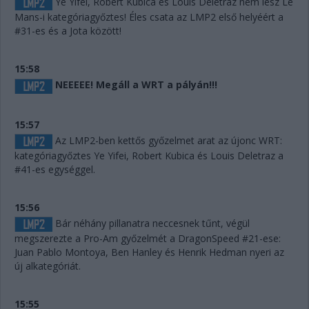
Ye Yifei, Robert Kubica és Louis Deletraz nem lesz Le
Mans-i kategóriagyőztes! Éles csata az LMP2 első helyéért a
#31-es és a Jota között!
15:58
NEEEEE! Megáll a WRT a pályán!!!
15:57
Az LMP2-ben kettős győzelmet arat az újonc WRT:
kategóriagyőztes Ye Yifei, Robert Kubica és Louis Deletraz a
#41-es egységgel.
15:56
Bár néhány pillanatra neccesnek tűnt, végül
megszerezte a Pro-Am győzelmét a DragonSpeed #21-ese:
Juan Pablo Montoya, Ben Hanley és Henrik Hedman nyeri az
új alkategóriát.
15:55