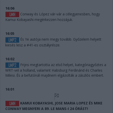
16:06
Conway és López vár-vár a célegyenesben, hogy
Kamui Kobayashi megérkezzen hozzájuk.
16:05
És Ye autója nem megy tovább. Győzelem helyett
kiesés lesz a #41-es osztályrésze.
16:02
Frijns megtartotta az első helyet, kategóriagyőztes a
WRT-vel a holland, valamint Habsburg Ferdinánd és Charles
Milesi. És a befutónál majdnem elgázolták a zászlós embert.
16:01
KAMUI KOBAYASHI, JOSE MARIA LOPEZ ÉS MIKE
CONWAY MEGNYERI A 89. LE MANS-I 24 ÓRÁST!