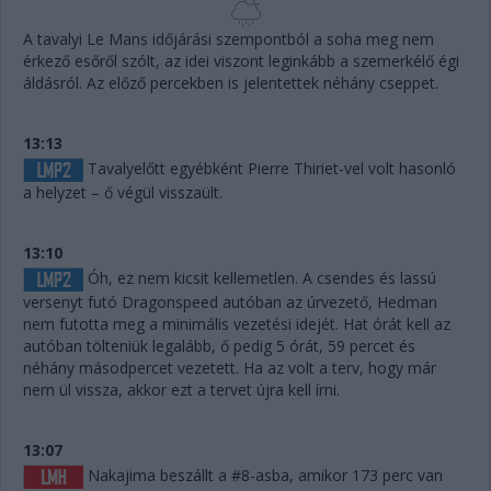
A tavalyi Le Mans időjárási szempontból a soha meg nem
érkező esőről szólt, az idei viszont leginkább a szemerkélő égi
áldásról. Az előző percekben is jelentettek néhány cseppet.
13:13
Tavalyelőtt egyébként Pierre Thiriet-vel volt hasonló
a helyzet – ő végül visszaült.
13:10
Óh, ez nem kicsit kellemetlen. A csendes és lassú
versenyt futó Dragonspeed autóban az úrvezető, Hedman
nem futotta meg a minimális vezetési idejét. Hat órát kell az
autóban tölteniük legalább, ő pedig 5 órát, 59 percet és
néhány másodpercet vezetett. Ha az volt a terv, hogy már
nem ül vissza, akkor ezt a tervet újra kell írni.
13:07
Nakajima beszállt a #8-asba, amikor 173 perc van