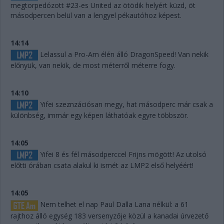
megtorpedózott #23-es United az ötödik helyért küzd, öt
másodpercen belül van a lengyel pékautóhoz képest.
14:14
Lelassul a Pro-Am élén álló DragonSpeed! Van nekik
előnyük, van nekik, de most méterről méterre fogy.
14:10
Yifei szeznzációsan megy, hat másodperc már csak a
különbség, immár egy képen láthatóak egyre többször.
14:05
Yifei 8 és fél másodperccel Frijns mögött! Az utolsó
előtti órában csata alakul ki ismét az LMP2 első helyéért!
14:05
Nem telhet el nap Paul Dalla Lana nélkül: a 61
rajthoz álló egység 183 versenyzője közül a kanadai úrvezető