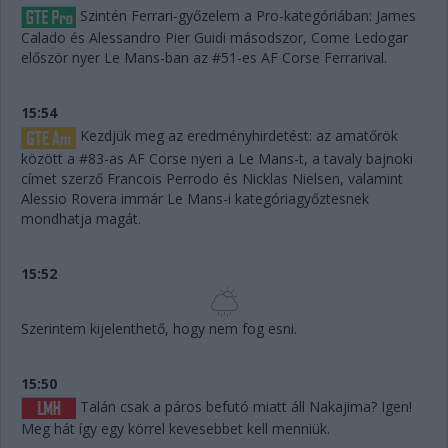
Szintén Ferrari-győzelem a Pro-kategóriában: James
Calado és Alessandro Pier Guidi másodszor, Come Ledogar
először nyer Le Mans-ban az #51-es AF Corse Ferrarival.
15:54
Kezdjük meg az eredményhirdetést: az amatőrök
között a #83-as AF Corse nyeri a Le Mans-t, a tavaly bajnoki
címet szerző Francois Perrodo és Nicklas Nielsen, valamint
Alessio Rovera immár Le Mans-i kategóriagyőztesnek
mondhatja magát.
15:52
Szerintem kijelenthető, hogy nem fog esni.
15:50
Talán csak a páros befutó miatt áll Nakajima? Igen!
Meg hát így egy körrel kevesebbet kell menniük.