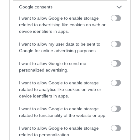
14:42
Google consents
Brundle hozza majd a célba a P2 5-6. helyéért
I want to allow Google to enable storage
harcoló lengyel autót. Nagyon szép versenyt teljesített az
Inter Europol, minden elismerést megérdemelnek.
related to advertising like cookies on web or
device identifiers in apps.
14:40
I want to allow my user data to be sent to
Amit viszont le lehetne, az Frijns 10 másodperces
Google for online advertising purposes.
hátránya Yifeijel szemben... Csakhogy van valami baj a #31-es
WRT emelőjével, így az utolsó kerékcserénél valamennyit
I want to allow Google to send me
biztosan veszítenek majd.
personalized advertising.
I want to allow Google to enable storage
14:39
related to analytics like cookies on web or
A Próban Pier Guidi és Garcia között 50 másodperc
device identifiers in apps.
van. Ezt egy safety car éppen-éppen lenullázhatja még, de
erőből ezt még annyira se lehet itt ledolgozni, ahogy a 100-at
I want to allow Google to enable storage
az amatőrök között.
related to functionality of the website or app.
I want to allow Google to enable storage
14:38
related to personalization.
A különbség nagyjából 1:40, lesz még 20 kör, ez