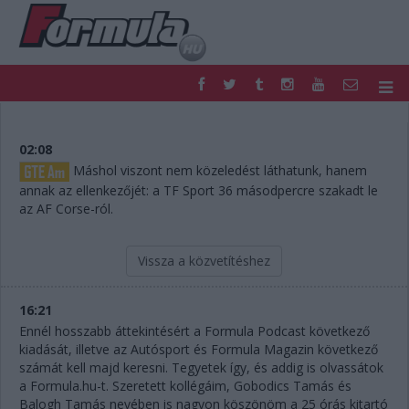
F1
PARC FERMÉ
FORMULA
MOTOR
02:08
NEMZETKÖZI
HAZAI
Máshol viszont nem közeledést láthatunk, hanem
annak az ellenkezőjét: a TF Sport 36 másodpercre szakadt le
RETRO
EGYÉB
az AF Corse-ról.
PODCAST
SHOP
LIVE
TIPPJÁTÉK
DIGITÁLIS MAGAZIN
PONTÁLLÁSOK
Vissza a közvetítéshez
VERSENYNAPTÁRAK
16:21
Ennél hosszabb áttekintésért a Formula Podcast következő
kiadását, illetve az Autósport és Formula Magazin következő
számát kell majd keresni. Tegyetek így, és addig is olvassátok
a Formula.hu-t. Szeretett kollégáim, Gobodics Tamás és
Balogh Tamás nevében is nagyon köszönöm a 25 órás kitartó