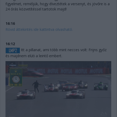
figyelmet, reméljük, hogy élveztétek a versenyt, és jövőre is a
24 órás közvetítéssel tartotok majd!
16:16
Rövid áttekintés ide kattintva olvasható.
16:12
Itt a pillanat, ami több mint necces volt: Frijns győz
és majdnem elüti a leintő embert.