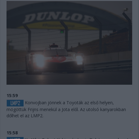
15:59
Konvojban jönnek a Toyoták az első helyen,
mögöttük Frijns menekül a Jota elől. Az utolsó kanyarokban
dőlhet el az LMP2.
15:58