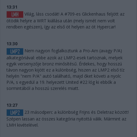
13:31
Világ, láss csodát! A #709-es Glickenhaus feljött az
ötödik helyre a WRT kiállása után (mely ismét nem volt
rendben egészen), így az első öt helyen az öt Hypercar!
13:30
Nem nagyon foglalkoztunk a Pro-Am (avagy P/A)
alkategóriával: ebbe azok az LMP2-esek tartoznak, melyek
egyik versenyzője bronz minősítésű. Érdekes, hogy hosszú
távon nagyon kijött ez a különbség, hiszen az LMP2 első tíz
helyén "nem P/A" autó található, majd őket követi a nyolc
P/A, s egyedül a 19. helyezett United #22 lóg ki ebbők a
sormintából a hosszú szerelés miatt.
13:27
23 másodperc a különbség Frijns és Deletraz között!
Szépen lassan az összes kategória nyitottá válik. Mármint az
LMH kivételével.