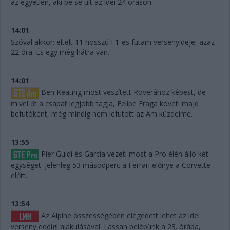
az egyetlen, aki be se ült az idei 24 óráson.
14:01
Szóval akkor: eltelt 11 hosszú F1-es futam versenyideje, azaz
22 óra. És egy még hátra van.
14:01
Ben Keating most veszített Roverához képest, de
mivel őt a csapat legjobb tagja, Felipe Fraga követi majd
befutóként, még mindig nem lefutott az Am küzdelme.
13:55
Pier Guidi és Garcia vezeti most a Pro élén álló két
egységet: jelenleg 53 másodperc a Ferrari előnye a Corvette
előtt.
13:54
Az Alpine összességében elégedett lehet az idei
verseny eddigi alakulásával. Lassan belépünk a 23. órába,