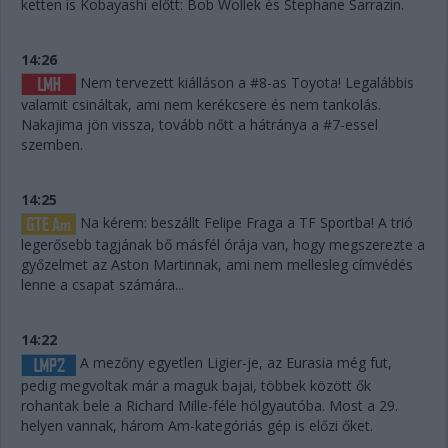
ketten is Kobayashi előtt: Bob Wollek és Stephane Sarrazin.
14:26
Nem tervezett kiálláson a #8-as Toyota! Legalábbis
valamit csináltak, ami nem kerékcsere és nem tankolás.
Nakajima jön vissza, tovább nőtt a hátránya a #7-essel
szemben.
14:25
Na kérem: beszállt Felipe Fraga a TF Sportba! A trió
legerősebb tagjának bő másfél órája van, hogy megszerezte a
győzelmet az Aston Martinnak, ami nem mellesleg címvédés
lenne a csapat számára...
14:22
A mezőny egyetlen Ligier-je, az Eurasia még fut,
pedig megvoltak már a maguk bajai, többek között ők
rohantak bele a Richard Mille-féle hölgyautóba. Most a 29.
helyen vannak, három Am-kategóriás gép is előzi őket.