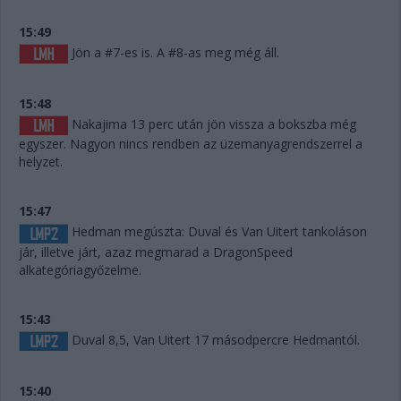
15:49
Jön a #7-es is. A #8-as meg még áll.
15:48
Nakajima 13 perc után jön vissza a bokszba még
egyszer. Nagyon nincs rendben az üzemanyagrendszerrel a
helyzet.
15:47
Hedman megúszta: Duval és Van Uitert tankoláson
jár, illetve járt, azaz megmarad a DragonSpeed
alkategóriagyőzelme.
15:43
Duval 8,5, Van Uitert 17 másodpercre Hedmantól.
15:40