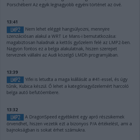
Porschében! Az egyik legnagyobb egyéni történet az övé.
13:41
Nem lehet eléggé hangsúlyozni, mennyire
szenzációsan alakul a WRT Le Mans-i bemutatkozása:
magabiztosan haladnak a kettős győzelem felé az LMP2-ben.
Nagyon fontos ez a belga alakulatnak, hiszen szerepet
terveznek vállalni az Audi közelgő LMDh programjában.
13:39
Yifei is letudta a maga kiállását a #41-essel, és úgy
tűnik, Kubica készül. Ő lehet a kategóriagyőzelemért harcoló
belga autó befutóembere.
13:32
A DragonSpeed egyébként egy apró részsikernek
örvendhet, hiszen vezetik ezt a bizonyos P/A értékelést, ami a
bajnokságban is sokat érhet számukra.