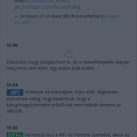
line!
#LeMans24
#WEC
pic.twitter.com/bnietfrzeg
— 24 Hours of Le Mans (@24hoursoflemans)
August
22, 2021
15:06
Esküszöm, hogy utoljára írom le, de a radarelőrejelzés alapján
még most sem lehet egy enyhe esőt kizárni.
15:04
Ye előnye 43 másodperc Frijns előtt. Alighanem
eljutottunk odáig, hogy kijelentsük, hogy a
kategóriagyőzelmekre erőből már nem tudnak rámenni az
üldözők.
15:03
Ha hosszú lesz a #91-es Porsche szerelése, akkor az