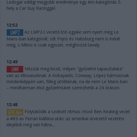
Ledogar eddigi megjobb eredménye egy Am-kategóriás 5.
hely a Car Guy Racinggel.
12:52
Az LMP2-t vezető trió egyike sem nyert még Le
Mans-ban kategóriát: sőt Frijns és Habsburg nem is indult
még, s Milesi is csak egyszer, méghozzá tavaly.
12:49
Nézzük meg kicsit, milyen "győzelmi tapasztalata"
van az éllovasoknak. A Kobayashi, Conway, López hármasnak
mindenképpen van, főleg utóbbinak, na de nem Le Mans-ban
– mindhárman első győzelmüket szerezhetik a 24 óráson.
12:48
Folytatódik a szokott ritmus: most Ben Keating vezet
a #83-as Ferrari kiállása után: az amerikai úrvezető vezetési
idejéből még van hátra...