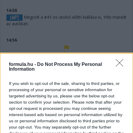
14:58
Megvolt a #41-es utolsó előtti kiállása is, Yifei maradt
az autóban.
14:56
Húha! Makowiecki keresztülszáguldott az utolsó
sikánon, és elhagyta a diffúzorát! Aztán újabb darabok esnek
formula.hu -
Do Not Process My Personal
le az autóról, aminek elment a fékje a kritikus pillanatban a
Information
versenyző elmondása szerint.
If you wish to opt-out of the sale, sharing to third parties, or
processing of your personal or sensitive information for
14:53
targeted advertising by us, please use the below opt-out
A hátsó gumikat le tudták ugyan cserélni, de megint
section to confirm your selection. Please note that after your
ugrálni kellett az autón, mert az emelő, az bizony továbbra
opt-out request is processed you may continue seeing
sem működik rendesen.
interest-based ads based on personal information utilized by
us or personal information disclosed to third parties prior to
14:53
your opt-out. You may separately opt-out of the further