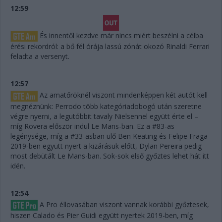
12:59
És innentől kezdve már nincs miért beszélni a célba
érési rekordról: a bő fél órája lassú zónát okozó Rinaldi Ferrari
feladta a versenyt.
12:57
Az amatőröknél viszont mindenképpen két autót kell
megnéznünk: Perrodo több kategóriadobogó után szeretne
végre nyerni, a legutóbbit tavaly Nielsennel együtt érte el –
míg Rovera először indul Le Mans-ban. Ez a #83-as
legénysége, míg a #33-asban ülő Ben Keating és Felipe Fraga
2019-ben együtt nyert a kizárásuk előtt, Dylan Pereira pedig
most debütált Le Mans-ban. Sok-sok első győztes lehet hát itt
idén.
12:54
A Pro éllovasában viszont vannak korábbi győztesek,
hiszen Calado és Pier Guidi együtt nyertek 2019-ben, míg