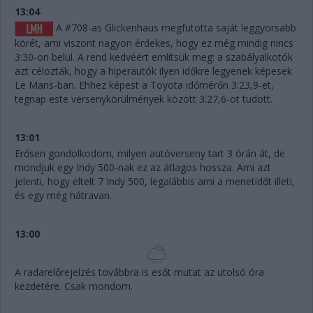
13:04
A #708-as Glickenhaus megfutotta saját leggyorsabb
körét, ami viszont nagyon érdekes, hogy ez még mindig nincs
3:30-on belül. A rend kedvéért említsük meg: a szabályalkotók
azt célozták, hogy a hiperautók ilyen időkre legyenek képesek
Le Mans-ban. Ehhez képest a Toyota időmérőn 3:23,9-et,
tegnap este versenykörülmények között 3:27,6-ot tudott.
13:01
Erősen gondolkodom, milyen autóverseny tart 3 órán át, de
mondjuk egy Indy 500-nak ez az átlagos hossza. Ami azt
jelenti, hogy eltelt 7 Indy 500, legalábbis ami a menetidőt illeti,
és egy még hátravan.
13:00
A radarelőrejelzés továbbra is esőt mutat az utolsó óra
kezdetére. Csak mondom.