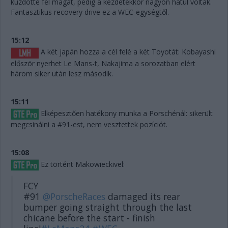
küzdötte fel magát, pedig a kezdetekkor nagyon hátul voltak.
Fantasztikus recovery drive ez a WEC-egységtől.
15:12
A két japán hozza a cél felé a két Toyotát: Kobayashi
először nyerhet Le Mans-t, Nakajima a sorozatban elért
három siker után lesz második.
15:11
Elképesztően hatékony munka a Porschénál: sikerült
megcsinálni a #91-est, nem vesztettek pozíciót.
15:08
Ez történt Makowieckivel:
FCY
#91
@PorscheRaces
damaged its rear
bumper going straight through the last
chicane before the start - finish