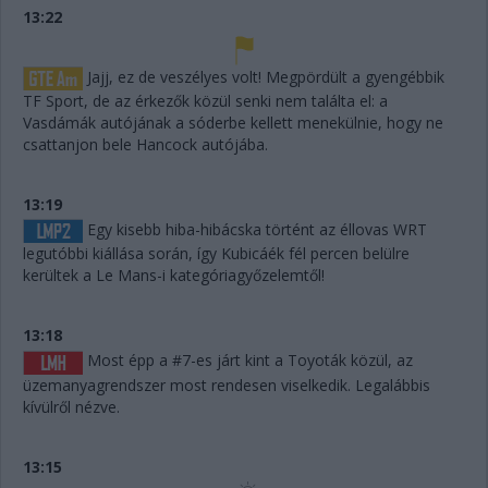
13:22
Jajj, ez de veszélyes volt! Megpördült a gyengébbik
TF Sport, de az érkezők közül senki nem találta el: a
Vasdámák autójának a sóderbe kellett menekülnie, hogy ne
csattanjon bele Hancock autójába.
13:19
Egy kisebb hiba-hibácska történt az éllovas WRT
legutóbbi kiállása során, így Kubicáék fél percen belülre
kerültek a Le Mans-i kategóriagyőzelemtől!
13:18
Most épp a #7-es járt kint a Toyoták közül, az
üzemanyagrendszer most rendesen viselkedik. Legalábbis
kívülről nézve.
13:15