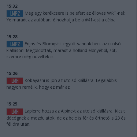
15:32
Még egy kerékcsere is belefért az éllovas WRT-nél:
Ye maradt az autóban, ő hozhatja be a #41-est a célba.
15:28
Frijns és Blomqvist együtt vannak bent az utolsó
kiálláson! Megoldották, maradt a holland előnyéből, sőt,
szemre még növelték is.
15:26
Kobayashi is jön az utolsó kiállásra. Legalábbis
nagyon remélik, hogy ez már az.
15:25
Lapierre hozza az Alpine-t az utolsó kiállásra. Kicsit
döcögnek a mozdulatok, de ez bele is fér és érthető is 23 és
fél óra után.