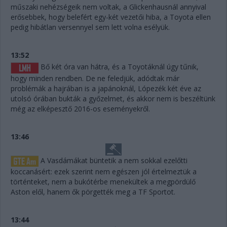
műszaki nehézségeik nem voltak, a Glickenhausnál annyival
erősebbek, hogy belefért egy-két vezetői hiba, a Toyota ellen
pedig hibátlan versennyel sem lett volna esélyük.
13:52
Bő két óra van hátra, és a Toyotáknál úgy tűnik,
hogy minden rendben. De ne feledjük, adódtak már
problémák a hajrában is a japánoknál, Lópezék két éve az
utolsó órában bukták a győzelmet, és akkor nem is beszéltünk
még az elképesztő 2016-os eseményekről.
13:46
A Vasdámákat büntetik a nem sokkal ezelőtti
koccanásért: ezek szerint nem egészen jól értelmeztük a
történteket, nem a bukótérbe menekültek a megpördülő
Aston elől, hanem ők pörgették meg a TF Sportot.
13:44