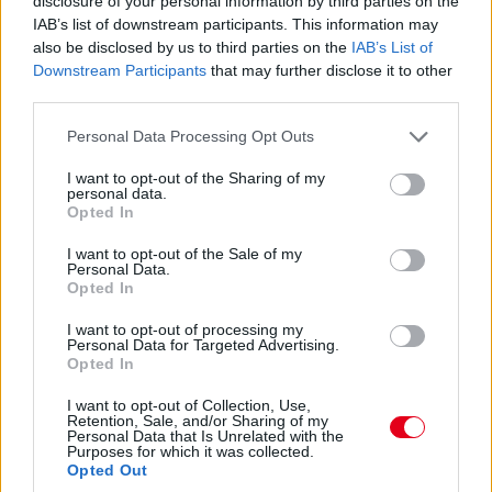
disclosure of your personal information by third parties on the
Hajjajj... A #31-es kerékcserén. Vajon most sima
IAB’s list of downstream participants. This information may
lesz?
also be disclosed by us to third parties on the
IAB’s List of
Downstream Participants
that may further disclose it to other
14:46
third parties.
Please note that this website/app uses one or more Google
Personal Data Processing Opt Outs
A PR1 Mathiasen azóta sem jött ki, hivatalosan nem
services and may gather and store information including but
estek ki, de semmi jele nincs annak, hogy ez az autó még
not limited to your visit or usage behaviour. You may click to
I want to opt-out of the Sharing of my
megmozdulna. Maradtak 45-en.
personal data.
grant or deny consent to Google and its third-party tags to
Opted In
use your data for below specified purposes in below Google
consent section.
14:45
I want to opt-out of the Sale of my
Personal Data.
Opted In
Egyre közelebb az eső. Egyre-egyre közelebb.
I want to opt-out of processing my
Personal Data for Targeted Advertising.
Opted In
14:44
Akárhogy számolom, a két WRT-nek még két-két
I want to opt-out of Collection, Use,
Retention, Sale, and/or Sharing of my
kiállása lesz, hacsak nem jön egy hosszabb megszakítás,
Personal Data that Is Unrelated with the
lassú zóna, safety car, vagy ilyesmi.
Purposes for which it was collected.
Opted Out