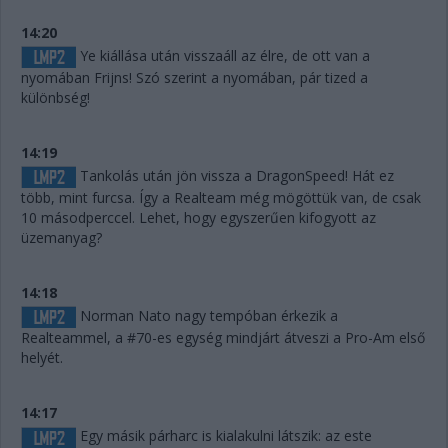
14:20
Ye kiállása után visszaáll az élre, de ott van a
nyomában Frijns! Szó szerint a nyomában, pár tized a
különbség!
14:19
Tankolás után jön vissza a DragonSpeed! Hát ez
több, mint furcsa. Így a Realteam még mögöttük van, de csak
10 másodperccel. Lehet, hogy egyszerűen kifogyott az
üzemanyag?
14:18
Norman Nato nagy tempóban érkezik a
Realteammel, a #70-es egység mindjárt átveszi a Pro-Am első
helyét.
14:17
Egy másik párharc is kialakulni látszik: az este