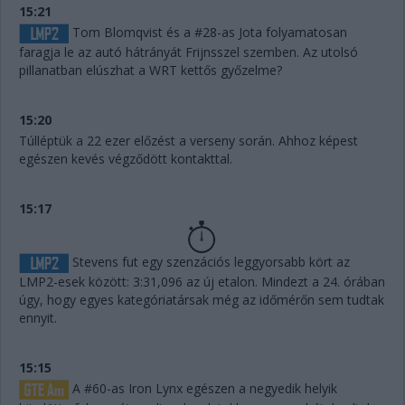
15:21
Tom Blomqvist és a #28-as Jota folyamatosan
faragja le az autó hátrányát Frijnsszel szemben. Az utolsó
pillanatban elúszhat a WRT kettős győzelme?
15:20
Túlléptük a 22 ezer előzést a verseny során. Ahhoz képest
egészen kevés végződött kontakttal.
15:17
Stevens fut egy szenzációs leggyorsabb kört az
LMP2-esek között: 3:31,096 az új etalon. Mindezt a 24. órában
úgy, hogy egyes kategóriatársak még az időmérőn sem tudtak
ennyit.
15:15
A #60-as Iron Lynx egészen a negyedik helyik