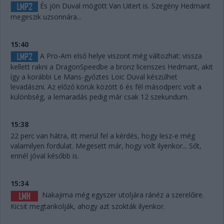
És jön Duval mögött Van Uitert is. Szegény Hedmant
megeszik uzsonnára...
15:40
A Pro-Am első helye viszont még változhat: vissza
kellett rakni a DragonSpeedbe a bronz licenszes Hedmant, akit
így a korábbi Le Mans-győztes Loic Duval készülhet
levadászni. Az előző körük között 6 és fél másodperc volt a
különbség, a lemaradás pedig már csak 12 szekundum.
15:38
22 perc van hátra, itt merül fel a kérdés, hogy lesz-e még
valamilyen fordulat. Megesett már, hogy volt ilyenkor... Sőt,
ennél jóval később is.
15:34
Nakajima még egyszer utoljára ránéz a szerelőire.
Kicsit megtankolják, ahogy azt szokták ilyenkor.