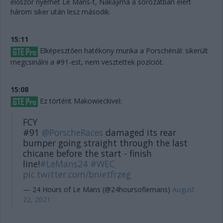
először nyerhet Le Mans-t, Nakajima a sorozatban elért
három siker után lesz második.
15:11
Elképesztően hatékony munka a Porschénál: sikerült
megcsinálni a #91-est, nem vesztettek pozíciót.
15:08
Ez történt Makowieckivel:
FCY
#91
@PorscheRaces
damaged its rear
bumper going straight through the last
chicane before the start - finish
line!
#LeMans24
#WEC
pic.twitter.com/bnietfrzeg
— 24 Hours of Le Mans (@24hoursoflemans)
August
22, 2021