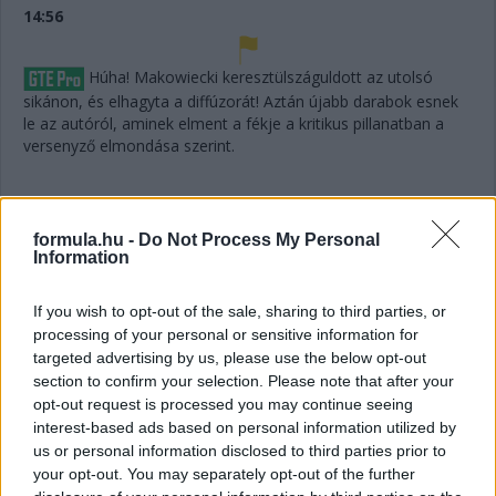
14:56
Húha! Makowiecki keresztülszáguldott az utolsó
sikánon, és elhagyta a diffúzorát! Aztán újabb darabok esnek
le az autóról, aminek elment a fékje a kritikus pillanatban a
versenyző elmondása szerint.
14:53
A hátsó gumikat le tudták ugyan cserélni, de megint
formula.hu -
Do Not Process My Personal
ugrálni kellett az autón, mert az emelő, az bizony továbbra
Information
sem működik rendesen.
If you wish to opt-out of the sale, sharing to third parties, or
processing of your personal or sensitive information for
14:53
targeted advertising by us, please use the below opt-out
Hajjajj... A #31-es kerékcserén. Vajon most sima
section to confirm your selection. Please note that after your
lesz?
opt-out request is processed you may continue seeing
interest-based ads based on personal information utilized by
14:46
us or personal information disclosed to third parties prior to
your opt-out. You may separately opt-out of the further