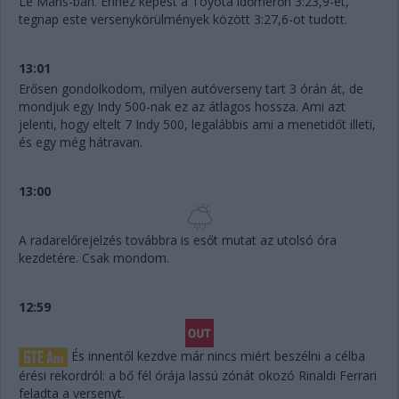
Le Mans-ban. Ehhez képest a Toyota időmérőn 3:23,9-et,
tegnap este versenykörülmények között 3:27,6-ot tudott.
13:01
Erősen gondolkodom, milyen autóverseny tart 3 órán át, de
mondjuk egy Indy 500-nak ez az átlagos hossza. Ami azt
jelenti, hogy eltelt 7 Indy 500, legalábbis ami a menetidőt illeti,
és egy még hátravan.
13:00
A radarelőrejelzés továbbra is esőt mutat az utolsó óra
kezdetére. Csak mondom.
12:59
És innentől kezdve már nincs miért beszélni a célba
érési rekordról: a bő fél órája lassú zónát okozó Rinaldi Ferrari
feladta a versenyt.