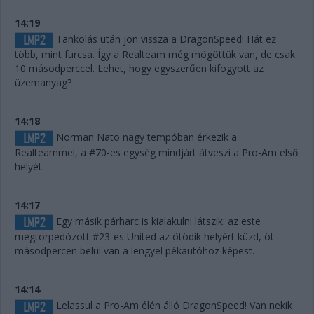
14:19
Tankolás után jön vissza a DragonSpeed! Hát ez
több, mint furcsa. Így a Realteam még mögöttük van, de csak
10 másodperccel. Lehet, hogy egyszerűen kifogyott az
üzemanyag?
14:18
Norman Nato nagy tempóban érkezik a
Realteammel, a #70-es egység mindjárt átveszi a Pro-Am első
helyét.
14:17
Egy másik párharc is kialakulni látszik: az este
megtorpedózott #23-es United az ötödik helyért küzd, öt
másodpercen belül van a lengyel pékautóhoz képest.
14:14
Lelassul a Pro-Am élén álló DragonSpeed! Van nekik