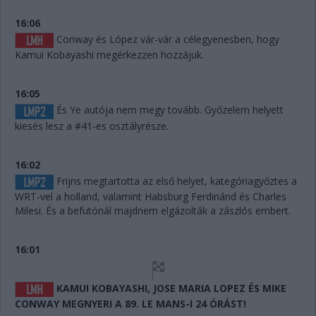
16:06
Conway és López vár-vár a célegyenesben, hogy
Kamui Kobayashi megérkezzen hozzájuk.
16:05
És Ye autója nem megy tovább. Győzelem helyett
kiesés lesz a #41-es osztályrésze.
16:02
Frijns megtartotta az első helyet, kategóriagyőztes a
WRT-vel a holland, valamint Habsburg Ferdinánd és Charles
Milesi. És a befutónál majdnem elgázolták a zászlós embert.
16:01
KAMUI KOBAYASHI, JOSE MARIA LOPEZ ÉS MIKE
CONWAY MEGNYERI A 89. LE MANS-I 24 ÓRÁST!