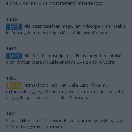
előnyük, van nekik, de most méterről méterre fogy.
14:10
Yifei szeznzációsan megy, hat másodperc már csak a
különbség, immár egy képen láthatóak egyre többször.
14:05
Yifei 8 és fél másodperccel Frijns mögött! Az utolsó
előtti órában csata alakul ki ismét az LMP2 első helyéért!
14:05
Nem telhet el nap Paul Dalla Lana nélkül: a 61
rajthoz álló egység 183 versenyzője közül a kanadai úrvezető
az egyetlen, aki be se ült az idei 24 óráson.
14:01
Szóval akkor: eltelt 11 hosszú F1-es futam versenyideje, azaz
22 óra. És egy még hátra van.