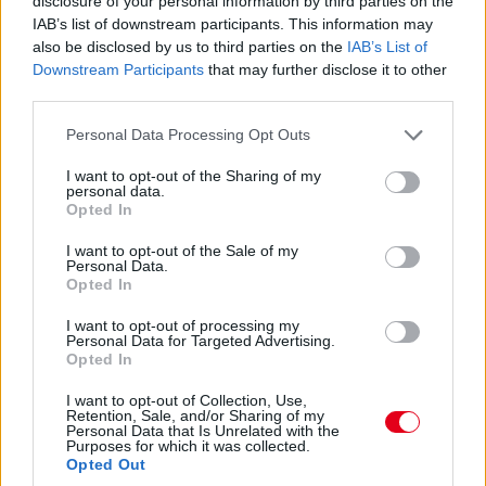
disclosure of your personal information by third parties on the
A PR1 Mathiasen azóta sem jött ki, hivatalosan nem
IAB’s list of downstream participants. This information may
estek ki, de semmi jele nincs annak, hogy ez az autó még
also be disclosed by us to third parties on the
IAB’s List of
megmozdulna. Maradtak 45-en.
Downstream Participants
that may further disclose it to other
third parties.
14:45
Please note that this website/app uses one or more Google
Personal Data Processing Opt Outs
services and may gather and store information including but
not limited to your visit or usage behaviour. You may click to
I want to opt-out of the Sharing of my
Egyre közelebb az eső. Egyre-egyre közelebb.
personal data.
grant or deny consent to Google and its third-party tags to
Opted In
use your data for below specified purposes in below Google
14:44
consent section.
I want to opt-out of the Sale of my
Akárhogy számolom, a két WRT-nek még két-két
Personal Data.
Opted In
kiállása lesz, hacsak nem jön egy hosszabb megszakítás,
lassú zóna, safety car, vagy ilyesmi.
I want to opt-out of processing my
Personal Data for Targeted Advertising.
Opted In
14:42
Brundle hozza majd a célba a P2 5-6. helyéért
I want to opt-out of Collection, Use,
Retention, Sale, and/or Sharing of my
harcoló lengyel autót. Nagyon szép versenyt teljesített az
Personal Data that Is Unrelated with the
Inter Europol, minden elismerést megérdemelnek.
Purposes for which it was collected.
Opted Out