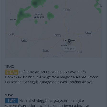
13:42
Befejezte az idei Le Mans-t a 75 esztendős
Dominique Bastien, aki megtette a magáét a #88-as Proton
Porschében! Az egyik legnagyobb egyéni történet az övé.
13:41
Nem lehet eléggé hangsúlyozni, mennyire
szenzációsan alakul a WRT Le Mans-i bemutatkozása: