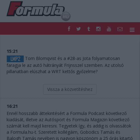
F1
PARC FERMÉ
FORMULA
MOTOR
15:21
NEMZETKÖZI
HAZAI
Tom Blomqvist és a #28-as Jota folyamatosan
faragja le az autó hátrányát Frijnsszel szemben. Az utolsó
RETRO
EGYÉB
pillanatban elúszhat a WRT kettős győzelme?
PODCAST
SHOP
LIVE
TIPPJÁTÉK
DIGITÁLIS MAGAZIN
PONTÁLLÁSOK
Vissza a közvetítéshez
VERSENYNAPTÁRAK
16:21
Ennél hosszabb áttekintésért a Formula Podcast következő
kiadását, illetve az Autósport és Formula Magazin következő
számát kell majd keresni. Tegyetek így, és addig is olvassátok
a Formula.hu-t. Szeretett kollégáim, Gobodics Tamás és
Balogh Tamás nevében is nagyon köszönöm a 25 órás kitartó