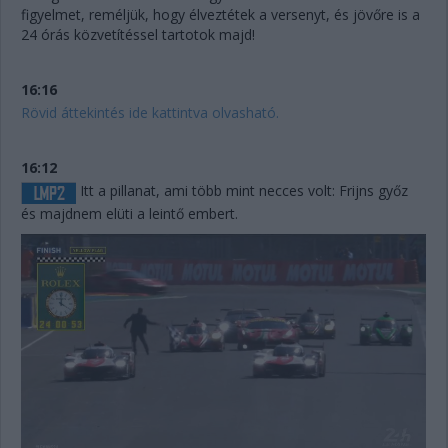
figyelmet, reméljük, hogy élveztétek a versenyt, és jövőre is a
24 órás közvetítéssel tartotok majd!
16:16
Rövid áttekintés ide kattintva olvasható.
16:12
Itt a pillanat, ami több mint necces volt: Frijns győz
és majdnem elüti a leintő embert.