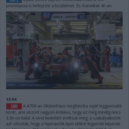
prototípusa is befejezte a küzdelmet. És maradtak 46-an.
13:04
A #708-as Glickenhaus megfutotta saját leggyorsabb
körét, ami viszont nagyon érdekes, hogy ez még mindig nincs
3:30-on belül. A rend kedvéért említsük meg: a szabályalkotók
azt célozták, hogy a hiperautók ilyen időkre legyenek képesek