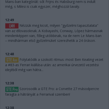
Mans-ban kategóriát: sőt Frijns és Habsburg nem is indult
még, s Milesi is csak egyszer, méghozzá tavaly.
12:49
Nézzük meg kicsit, milyen "győzelmi tapasztalata"
van az éllovasoknak. A Kobayashi, Conway, López hármasnak
mindenképpen van, főleg utóbbinak, na de nem Le Mans-ban
– mindhárman első győzelmüket szerezhetik a 24 óráson.
12:48
Folytatódik a szokott ritmus: most Ben Keating vezet
a #83-as Ferrari kiállása után: az amerikai úrvezető vezetési
idejéből még van hátra...
12:38
Szorosodik a GTE Pro: a Corvette 27 másodpercre
faragta a hátrányát a Ferrarival szemben!
12:38