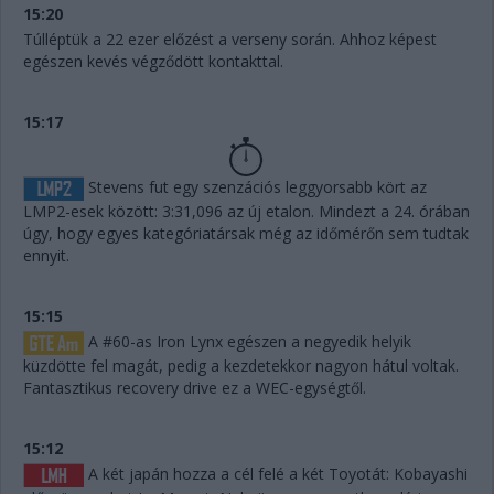
15:20
Túlléptük a 22 ezer előzést a verseny során. Ahhoz képest
egészen kevés végződött kontakttal.
15:17
Stevens fut egy szenzációs leggyorsabb kört az
LMP2-esek között: 3:31,096 az új etalon. Mindezt a 24. órában
úgy, hogy egyes kategóriatársak még az időmérőn sem tudtak
ennyit.
15:15
A #60-as Iron Lynx egészen a negyedik helyik
küzdötte fel magát, pedig a kezdetekkor nagyon hátul voltak.
Fantasztikus recovery drive ez a WEC-egységtől.
15:12
A két japán hozza a cél felé a két Toyotát: Kobayashi