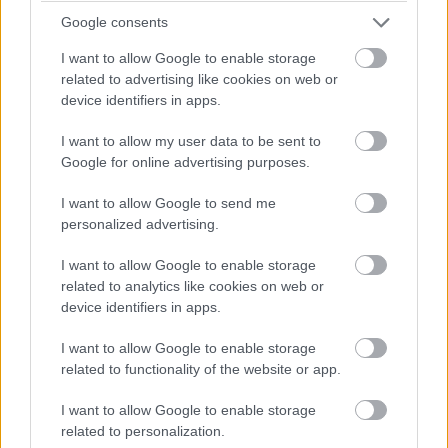
14:40
Google consents
Amit viszont le lehetne, az Frijns 10 másodperces
I want to allow Google to enable storage
hátránya Yifeijel szemben... Csakhogy van valami baj a #31-es
WRT emelőjével, így az utolsó kerékcserénél valamennyit
related to advertising like cookies on web or
biztosan veszítenek majd.
device identifiers in apps.
I want to allow my user data to be sent to
14:39
Google for online advertising purposes.
A Próban Pier Guidi és Garcia között 50 másodperc
van. Ezt egy safety car éppen-éppen lenullázhatja még, de
I want to allow Google to send me
erőből ezt még annyira se lehet itt ledolgozni, ahogy a 100-at
personalized advertising.
az amatőrök között.
I want to allow Google to enable storage
related to analytics like cookies on web or
14:38
device identifiers in apps.
A különbség nagyjából 1:40, lesz még 20 kör, ez
körönként 5 másodpercet jelentene. Erőből nem nagyon lehet
I want to allow Google to enable storage
megoldani, de ha a szerencse is Fraga kezére játszik,
related to functionality of the website or app.
visszahozhatja a sírból (avagy az éjszakai defektből) a
győzelmet.
I want to allow Google to enable storage
related to personalization.