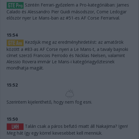
Szintén Ferrari-győzelem a Pro-kategóriában: James
Calado és Alessandro Pier Guidi másodszor, Come Ledogar
először nyer Le Mans-ban az #51-es AF Corse Ferrarival.
15:54
Kezdjük meg az eredményhirdetést: az amatőrök
között a #83-as AF Corse nyeri a Le Mans-t, a tavaly bajnoki
címet szerző Francois Perrodo és Nicklas Nielsen, valamint
Alessio Rovera immár Le Mans-i kategóriagyőztesnek
mondhatja magát.
15:52
Szerintem kijelenthető, hogy nem fog esni.
15:50
Talán csak a páros befutó miatt áll Nakajima? Igen!
Meg hát így egy körrel kevesebbet kell menniük.