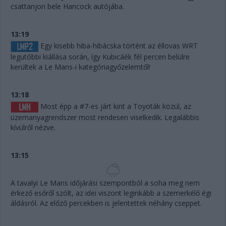
csattanjon bele Hancock autójába.
13:19
Egy kisebb hiba-hibácska történt az éllovas WRT
legutóbbi kiállása során, így Kubicáék fél percen belülre
kerültek a Le Mans-i kategóriagyőzelemtől!
13:18
Most épp a #7-es járt kint a Toyoták közül, az
üzemanyagrendszer most rendesen viselkedik. Legalábbis
kívülről nézve.
13:15
A tavalyi Le Mans időjárási szempontból a soha meg nem
érkező esőről szólt, az idei viszont leginkább a szemerkélő égi
áldásról. Az előző percekben is jelentettek néhány cseppet.