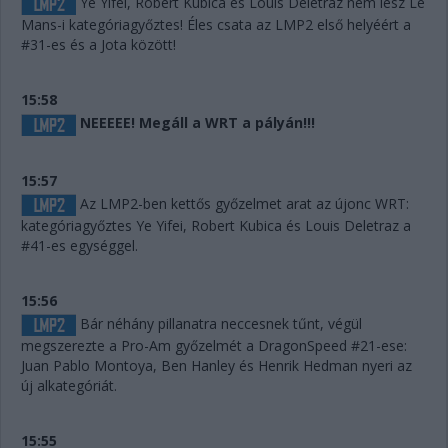
Ye Yifei, Robert Kubica és Louis Deletraz nem lesz Le
Mans-i kategóriagyőztes! Éles csata az LMP2 első helyéért a
#31-es és a Jota között!
15:58
NEEEEE! Megáll a WRT a pályán!!!
15:57
Az LMP2-ben kettős győzelmet arat az újonc WRT:
kategóriagyőztes Ye Yifei, Robert Kubica és Louis Deletraz a
#41-es egységgel.
15:56
Bár néhány pillanatra neccesnek tűnt, végül
megszerezte a Pro-Am győzelmét a DragonSpeed #21-ese:
Juan Pablo Montoya, Ben Hanley és Henrik Hedman nyeri az
új alkategóriát.
15:55