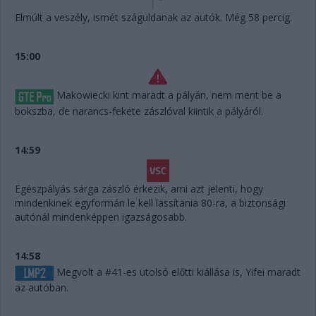
Elmúlt a veszély, ismét száguldanak az autók. Még 58 percig.
15:00
Makowiecki kint maradt a pályán, nem ment be a
bokszba, de narancs-fekete zászlóval kiintik a pályáról.
14:59
Egészpályás sárga zászló érkezik, ami azt jelenti, hogy
mindenkinek egyformán le kell lassítania 80-ra, a biztonsági
autónál mindenképpen igazságosabb.
14:58
Megvolt a #41-es utolsó előtti kiállása is, Yifei maradt
az autóban.