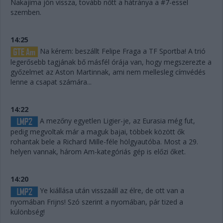
Nakajima jön vissza, tovább nőtt a hátránya a #7-essel
szemben.
14:25
Na kérem: beszállt Felipe Fraga a TF Sportba! A trió
legerősebb tagjának bő másfél órája van, hogy megszerezte a
győzelmet az Aston Martinnak, ami nem mellesleg címvédés
lenne a csapat számára...
14:22
A mezőny egyetlen Ligier-je, az Eurasia még fut,
pedig megvoltak már a maguk bajai, többek között ők
rohantak bele a Richard Mille-féle hölgyautóba. Most a 29.
helyen vannak, három Am-kategóriás gép is előzi őket.
14:20
Ye kiállása után visszaáll az élre, de ott van a
nyomában Frijns! Szó szerint a nyomában, pár tized a
különbség!