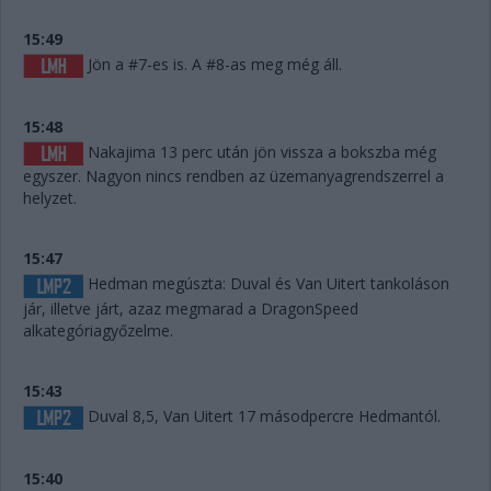
15:49
Jön a #7-es is. A #8-as meg még áll.
15:48
Nakajima 13 perc után jön vissza a bokszba még
egyszer. Nagyon nincs rendben az üzemanyagrendszerrel a
helyzet.
15:47
Hedman megúszta: Duval és Van Uitert tankoláson
jár, illetve járt, azaz megmarad a DragonSpeed
alkategóriagyőzelme.
15:43
Duval 8,5, Van Uitert 17 másodpercre Hedmantól.
15:40