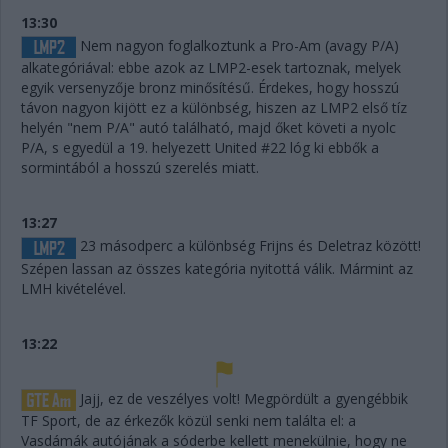
13:30
Nem nagyon foglalkoztunk a Pro-Am (avagy P/A)
alkategóriával: ebbe azok az LMP2-esek tartoznak, melyek
egyik versenyzője bronz minősítésű. Érdekes, hogy hosszú
távon nagyon kijött ez a különbség, hiszen az LMP2 első tíz
helyén "nem P/A" autó található, majd őket követi a nyolc
P/A, s egyedül a 19. helyezett United #22 lóg ki ebbők a
sormintából a hosszú szerelés miatt.
13:27
23 másodperc a különbség Frijns és Deletraz között!
Szépen lassan az összes kategória nyitottá válik. Mármint az
LMH kivételével.
13:22
Jajj, ez de veszélyes volt! Megpördült a gyengébbik
TF Sport, de az érkezők közül senki nem találta el: a
Vasdámák autójának a sóderbe kellett menekülnie, hogy ne