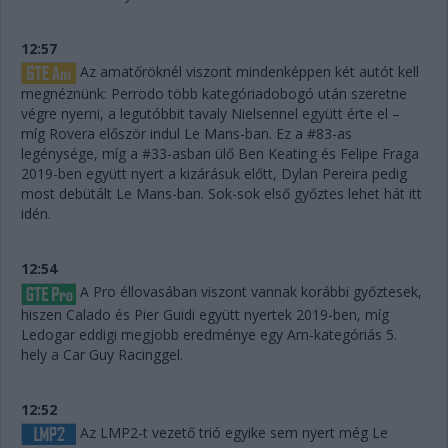
12:57
Az amatőröknél viszont mindenképpen két autót kell
megnéznünk: Perrodo több kategóriadobogó után szeretne
végre nyerni, a legutóbbit tavaly Nielsennel együtt érte el –
míg Rovera először indul Le Mans-ban. Ez a #83-as
legénysége, míg a #33-asban ülő Ben Keating és Felipe Fraga
2019-ben együtt nyert a kizárásuk előtt, Dylan Pereira pedig
most debütált Le Mans-ban. Sok-sok első győztes lehet hát itt
idén.
12:54
A Pro éllovasában viszont vannak korábbi győztesek,
hiszen Calado és Pier Guidi együtt nyertek 2019-ben, míg
Ledogar eddigi megjobb eredménye egy Am-kategóriás 5.
hely a Car Guy Racinggel.
12:52
Az LMP2-t vezető trió egyike sem nyert még Le