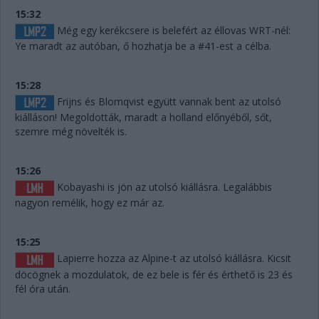
15:32
Még egy kerékcsere is belefért az éllovas WRT-nél:
Ye maradt az autóban, ő hozhatja be a #41-est a célba.
15:28
Frijns és Blomqvist együtt vannak bent az utolsó
kiálláson! Megoldották, maradt a holland előnyéből, sőt,
szemre még növelték is.
15:26
Kobayashi is jön az utolsó kiállásra. Legalábbis
nagyon remélik, hogy ez már az.
15:25
Lapierre hozza az Alpine-t az utolsó kiállásra. Kicsit
döcögnek a mozdulatok, de ez bele is fér és érthető is 23 és
fél óra után.