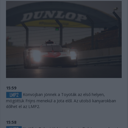
15:59
Konvojban jönnek a Toyoták az első helyen,
mögöttük Frijns menekül a Jota elől. Az utolsó kanyarokban
dőlhet el az LMP2.
15:58