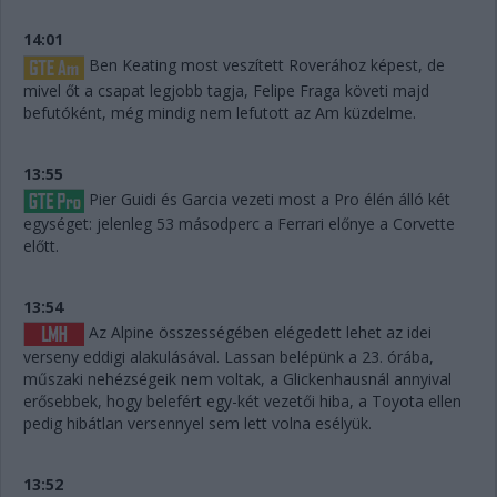
14:01
Ben Keating most veszített Roverához képest, de
mivel őt a csapat legjobb tagja, Felipe Fraga követi majd
befutóként, még mindig nem lefutott az Am küzdelme.
13:55
Pier Guidi és Garcia vezeti most a Pro élén álló két
egységet: jelenleg 53 másodperc a Ferrari előnye a Corvette
előtt.
13:54
Az Alpine összességében elégedett lehet az idei
verseny eddigi alakulásával. Lassan belépünk a 23. órába,
műszaki nehézségeik nem voltak, a Glickenhausnál annyival
erősebbek, hogy belefért egy-két vezetői hiba, a Toyota ellen
pedig hibátlan versennyel sem lett volna esélyük.
13:52