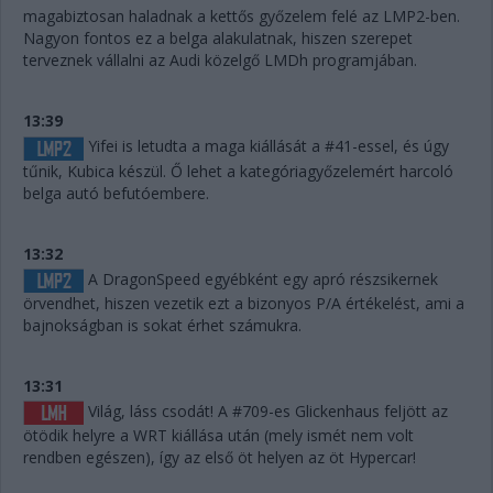
magabiztosan haladnak a kettős győzelem felé az LMP2-ben.
Nagyon fontos ez a belga alakulatnak, hiszen szerepet
terveznek vállalni az Audi közelgő LMDh programjában.
13:39
Yifei is letudta a maga kiállását a #41-essel, és úgy
tűnik, Kubica készül. Ő lehet a kategóriagyőzelemért harcoló
belga autó befutóembere.
13:32
A DragonSpeed egyébként egy apró részsikernek
örvendhet, hiszen vezetik ezt a bizonyos P/A értékelést, ami a
bajnokságban is sokat érhet számukra.
13:31
Világ, láss csodát! A #709-es Glickenhaus feljött az
ötödik helyre a WRT kiállása után (mely ismét nem volt
rendben egészen), így az első öt helyen az öt Hypercar!