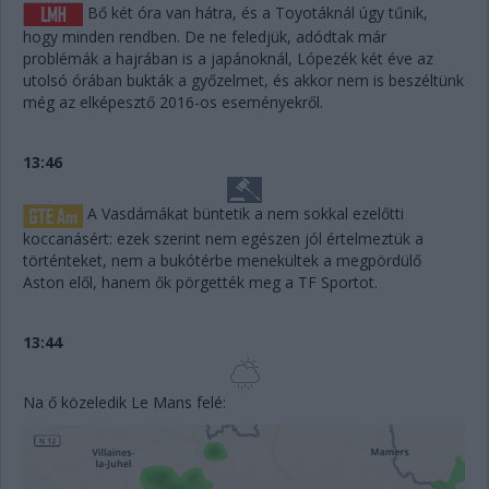
Bő két óra van hátra, és a Toyotáknál úgy tűnik,
hogy minden rendben. De ne feledjük, adódtak már
problémák a hajrában is a japánoknál, Lópezék két éve az
utolsó órában bukták a győzelmet, és akkor nem is beszéltünk
még az elképesztő 2016-os eseményekről.
13:46
A Vasdámákat büntetik a nem sokkal ezelőtti
koccanásért: ezek szerint nem egészen jól értelmeztük a
történteket, nem a bukótérbe menekültek a megpördülő
Aston elől, hanem ők pörgették meg a TF Sportot.
13:44
Na ő közeledik Le Mans felé: