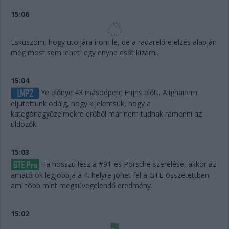
15:06
Esküszöm, hogy utoljára írom le, de a radarelőrejelzés alapján
még most sem lehet egy enyhe esőt kizárni.
15:04
Ye előnye 43 másodperc Frijns előtt. Alighanem
eljutottunk odáig, hogy kijelentsük, hogy a
kategóriagyőzelmekre erőből már nem tudnak rámenni az
üldözők.
15:03
Ha hosszú lesz a #91-es Porsche szerelése, akkor az
amatőrök legjobbja a 4. helyre jöhet fel a GTE-összetettben,
ami több mint megsüvegelendő eredmény.
15:02