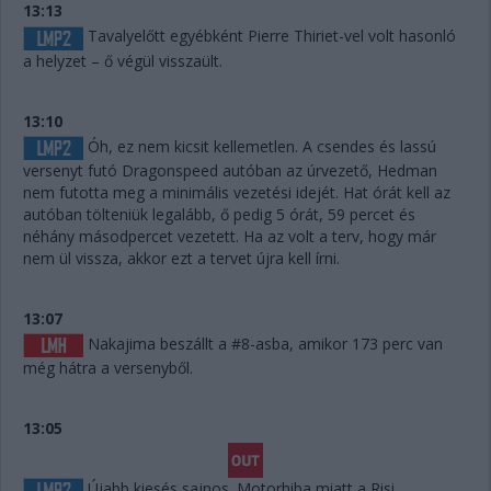
13:13
Tavalyelőtt egyébként Pierre Thiriet-vel volt hasonló
a helyzet – ő végül visszaült.
13:10
Óh, ez nem kicsit kellemetlen. A csendes és lassú
versenyt futó Dragonspeed autóban az úrvezető, Hedman
nem futotta meg a minimális vezetési idejét. Hat órát kell az
autóban tölteniük legalább, ő pedig 5 órát, 59 percet és
néhány másodpercet vezetett. Ha az volt a terv, hogy már
nem ül vissza, akkor ezt a tervet újra kell írni.
13:07
Nakajima beszállt a #8-asba, amikor 173 perc van
még hátra a versenyből.
13:05
Újabb kiesés sajnos. Motorhiba miatt a Risi