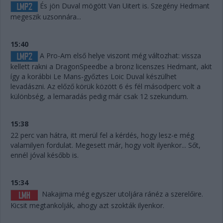
És jön Duval mögött Van Uitert is. Szegény Hedmant
megeszik uzsonnára...
15:40
A Pro-Am első helye viszont még változhat: vissza
kellett rakni a DragonSpeedbe a bronz licenszes Hedmant, akit
így a korábbi Le Mans-győztes Loic Duval készülhet
levadászni. Az előző körük között 6 és fél másodperc volt a
különbség, a lemaradás pedig már csak 12 szekundum.
15:38
22 perc van hátra, itt merül fel a kérdés, hogy lesz-e még
valamilyen fordulat. Megesett már, hogy volt ilyenkor... Sőt,
ennél jóval később is.
15:34
Nakajima még egyszer utoljára ránéz a szerelőire.
Kicsit megtankolják, ahogy azt szokták ilyenkor.