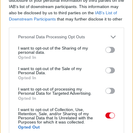
disclosure of your personal information by third parties on the
Hajjajj... A #31-es kerékcserén. Vajon most sima
IAB’s list of downstream participants. This information may
lesz?
also be disclosed by us to third parties on the
IAB’s List of
Downstream Participants
that may further disclose it to other
14:46
third parties.
Please note that this website/app uses one or more Google
Personal Data Processing Opt Outs
A PR1 Mathiasen azóta sem jött ki, hivatalosan nem
services and may gather and store information including but
estek ki, de semmi jele nincs annak, hogy ez az autó még
not limited to your visit or usage behaviour. You may click to
I want to opt-out of the Sharing of my
megmozdulna. Maradtak 45-en.
personal data.
grant or deny consent to Google and its third-party tags to
Opted In
use your data for below specified purposes in below Google
consent section.
14:45
I want to opt-out of the Sale of my
Personal Data.
Opted In
Egyre közelebb az eső. Egyre-egyre közelebb.
I want to opt-out of processing my
Personal Data for Targeted Advertising.
Opted In
14:44
Akárhogy számolom, a két WRT-nek még két-két
I want to opt-out of Collection, Use,
Retention, Sale, and/or Sharing of my
kiállása lesz, hacsak nem jön egy hosszabb megszakítás,
Personal Data that Is Unrelated with the
lassú zóna, safety car, vagy ilyesmi.
Purposes for which it was collected.
Opted Out