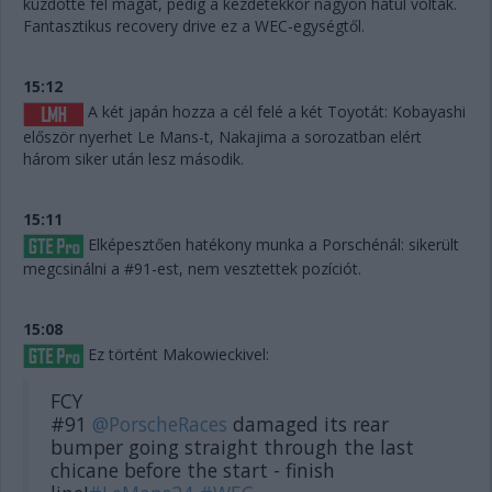
küzdötte fel magát, pedig a kezdetekkor nagyon hátul voltak.
Fantasztikus recovery drive ez a WEC-egységtől.
15:12
A két japán hozza a cél felé a két Toyotát: Kobayashi
először nyerhet Le Mans-t, Nakajima a sorozatban elért
három siker után lesz második.
15:11
Elképesztően hatékony munka a Porschénál: sikerült
megcsinálni a #91-est, nem vesztettek pozíciót.
15:08
Ez történt Makowieckivel:
FCY
#91
@PorscheRaces
damaged its rear
bumper going straight through the last
chicane before the start - finish