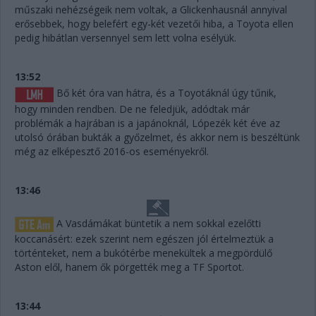
műszaki nehézségeik nem voltak, a Glickenhausnál annyival
erősebbek, hogy belefért egy-két vezetői hiba, a Toyota ellen
pedig hibátlan versennyel sem lett volna esélyük.
13:52
Bő két óra van hátra, és a Toyotáknál úgy tűnik,
hogy minden rendben. De ne feledjük, adódtak már
problémák a hajrában is a japánoknál, Lópezék két éve az
utolsó órában bukták a győzelmet, és akkor nem is beszéltünk
még az elképesztő 2016-os eseményekről.
13:46
A Vasdámákat büntetik a nem sokkal ezelőtti
koccanásért: ezek szerint nem egészen jól értelmeztük a
történteket, nem a bukótérbe menekültek a megpördülő
Aston elől, hanem ők pörgették meg a TF Sportot.
13:44