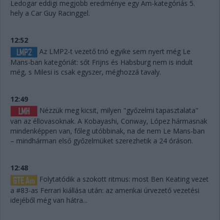
Ledogar eddigi megjobb eredménye egy Am-kategóriás 5.
hely a Car Guy Racinggel.
12:52
Az LMP2-t vezető trió egyike sem nyert még Le
Mans-ban kategóriát: sőt Frijns és Habsburg nem is indult
még, s Milesi is csak egyszer, méghozzá tavaly.
12:49
Nézzük meg kicsit, milyen "győzelmi tapasztalata"
van az éllovasoknak. A Kobayashi, Conway, López hármasnak
mindenképpen van, főleg utóbbinak, na de nem Le Mans-ban
– mindhárman első győzelmüket szerezhetik a 24 óráson.
12:48
Folytatódik a szokott ritmus: most Ben Keating vezet
a #83-as Ferrari kiállása után: az amerikai úrvezető vezetési
idejéből még van hátra...