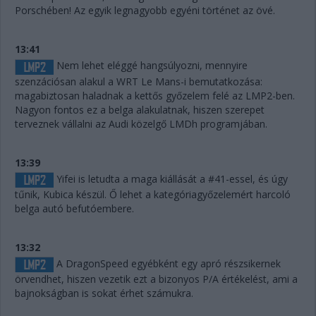
Porschében! Az egyik legnagyobb egyéni történet az övé.
13:41
Nem lehet eléggé hangsúlyozni, mennyire
szenzációsan alakul a WRT Le Mans-i bemutatkozása:
magabiztosan haladnak a kettős győzelem felé az LMP2-ben.
Nagyon fontos ez a belga alakulatnak, hiszen szerepet
terveznek vállalni az Audi közelgő LMDh programjában.
13:39
Yifei is letudta a maga kiállását a #41-essel, és úgy
tűnik, Kubica készül. Ő lehet a kategóriagyőzelemért harcoló
belga autó befutóembere.
13:32
A DragonSpeed egyébként egy apró részsikernek
örvendhet, hiszen vezetik ezt a bizonyos P/A értékelést, ami a
bajnokságban is sokat érhet számukra.