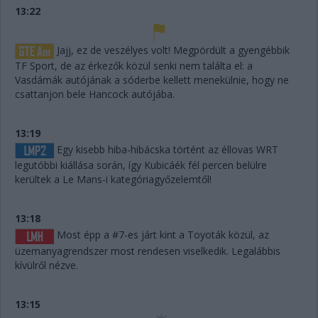
13:22
Jajj, ez de veszélyes volt! Megpördült a gyengébbik
TF Sport, de az érkezők közül senki nem találta el: a
Vasdámák autójának a sóderbe kellett menekülnie, hogy ne
csattanjon bele Hancock autójába.
13:19
Egy kisebb hiba-hibácska történt az éllovas WRT
legutóbbi kiállása során, így Kubicáék fél percen belülre
kerültek a Le Mans-i kategóriagyőzelemtől!
13:18
Most épp a #7-es járt kint a Toyoták közül, az
üzemanyagrendszer most rendesen viselkedik. Legalábbis
kívülről nézve.
13:15