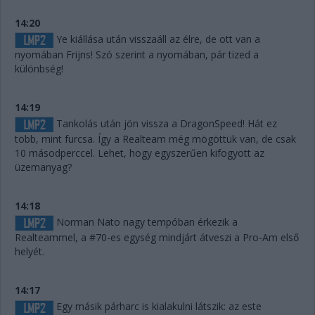
14:20
Ye kiállása után visszaáll az élre, de ott van a
nyomában Frijns! Szó szerint a nyomában, pár tized a
különbség!
14:19
Tankolás után jön vissza a DragonSpeed! Hát ez
több, mint furcsa. Így a Realteam még mögöttük van, de csak
10 másodperccel. Lehet, hogy egyszerűen kifogyott az
üzemanyag?
14:18
Norman Nato nagy tempóban érkezik a
Realteammel, a #70-es egység mindjárt átveszi a Pro-Am első
helyét.
14:17
Egy másik párharc is kialakulni látszik: az este