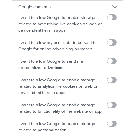
14:42
Google consents
Brundle hozza majd a célba a P2 5-6. helyéért
I want to allow Google to enable storage
harcoló lengyel autót. Nagyon szép versenyt teljesített az
Inter Europol, minden elismerést megérdemelnek.
related to advertising like cookies on web or
device identifiers in apps.
14:40
I want to allow my user data to be sent to
Amit viszont le lehetne, az Frijns 10 másodperces
Google for online advertising purposes.
hátránya Yifeijel szemben... Csakhogy van valami baj a #31-es
WRT emelőjével, így az utolsó kerékcserénél valamennyit
I want to allow Google to send me
biztosan veszítenek majd.
personalized advertising.
I want to allow Google to enable storage
14:39
related to analytics like cookies on web or
A Próban Pier Guidi és Garcia között 50 másodperc
device identifiers in apps.
van. Ezt egy safety car éppen-éppen lenullázhatja még, de
erőből ezt még annyira se lehet itt ledolgozni, ahogy a 100-at
I want to allow Google to enable storage
az amatőrök között.
related to functionality of the website or app.
I want to allow Google to enable storage
14:38
related to personalization.
A különbség nagyjából 1:40, lesz még 20 kör, ez