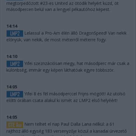
megtorpedózott #23-es United az ötödik helyért küzd, öt
másodpercen belül van a lengyel pékautóhoz képest.
14:14
Lelassul a Pro-Am élén álló DragonSpeed! Van nekik
előnyük, van nekik, de most méterről méterre fogy.
14:10
Yifei szeznzációsan megy, hat másodperc már csak a
különbség, immár egy képen láthatóak egyre többször.
14:05
Yifei 8 és fél másodperccel Frijns mögött! Az utolsó
előtti órában csata alakul ki ismét az LMP2 első helyéért!
14:05
Nem telhet el nap Paul Dalla Lana nélkül: a 61
rajthoz álló egység 183 versenyzője közül a kanadai úrvezető