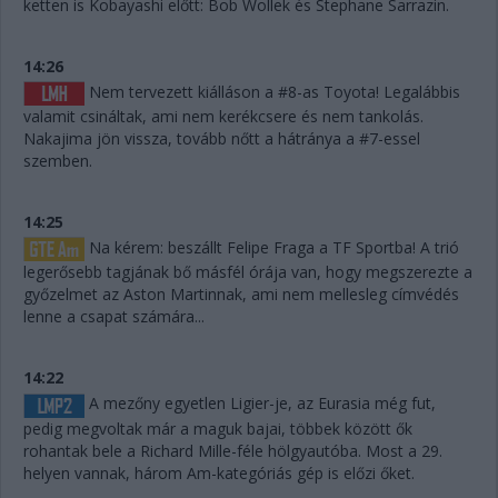
ketten is Kobayashi előtt: Bob Wollek és Stephane Sarrazin.
14:26
Nem tervezett kiálláson a #8-as Toyota! Legalábbis
valamit csináltak, ami nem kerékcsere és nem tankolás.
Nakajima jön vissza, tovább nőtt a hátránya a #7-essel
szemben.
14:25
Na kérem: beszállt Felipe Fraga a TF Sportba! A trió
legerősebb tagjának bő másfél órája van, hogy megszerezte a
győzelmet az Aston Martinnak, ami nem mellesleg címvédés
lenne a csapat számára...
14:22
A mezőny egyetlen Ligier-je, az Eurasia még fut,
pedig megvoltak már a maguk bajai, többek között ők
rohantak bele a Richard Mille-féle hölgyautóba. Most a 29.
helyen vannak, három Am-kategóriás gép is előzi őket.