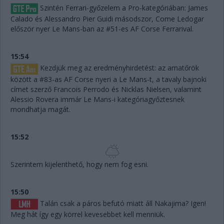
Szintén Ferrari-győzelem a Pro-kategóriában: James
Calado és Alessandro Pier Guidi másodszor, Come Ledogar
először nyer Le Mans-ban az #51-es AF Corse Ferrarival.
15:54
Kezdjük meg az eredményhirdetést: az amatőrök
között a #83-as AF Corse nyeri a Le Mans-t, a tavaly bajnoki
címet szerző Francois Perrodo és Nicklas Nielsen, valamint
Alessio Rovera immár Le Mans-i kategóriagyőztesnek
mondhatja magát.
15:52
Szerintem kijelenthető, hogy nem fog esni.
15:50
Talán csak a páros befutó miatt áll Nakajima? Igen!
Meg hát így egy körrel kevesebbet kell menniük.