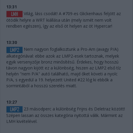
13:31
Világ, láss csodát! A #709-es Glickenhaus feljött az
ötödik helyre a WRT kiállása után (mely ismét nem volt
rendben egészen), így az első öt helyen az öt Hypercar!
13:30
Nem nagyon foglalkoztunk a Pro-Am (avagy P/A)
alkategóriával: ebbe azok az LMP2-esek tartoznak, melyek
egyik versenyzője bronz minősítésű. Érdekes, hogy hosszú
távon nagyon kijött ez a különbség, hiszen az LMP2 első tíz
helyén "nem P/A" autó található, majd őket követi a nyolc
P/A, s egyedül a 19. helyezett United #22 lóg ki ebbők a
sormintából a hosszú szerelés miatt.
13:27
23 másodperc a különbség Frijns és Deletraz között!
Szépen lassan az összes kategória nyitottá válik. Mármint az
LMH kivételével.