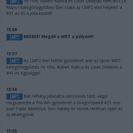
Ye Yifei, Robert Kubica és Louis Deletraz nem lesz Le
Mans-i kategóriagyőztes! Éles csata az LMP2 első helyéért a
#31-es és a Jota között!
15:58
NEEEEE! Megáll a WRT a pályán!!!
15:57
Az LMP2-ben kettős győzelmet arat az újonc WRT:
kategóriagyőztes Ye Yifei, Robert Kubica és Louis Deletraz a
#41-es egységgel.
15:56
Bár néhány pillanatra neccesnek tűnt, végül
megszerezte a Pro-Am győzelmét a DragonSpeed #21-ese:
Juan Pablo Montoya, Ben Hanley és Henrik Hedman nyeri az
új alkategóriát.
15:55