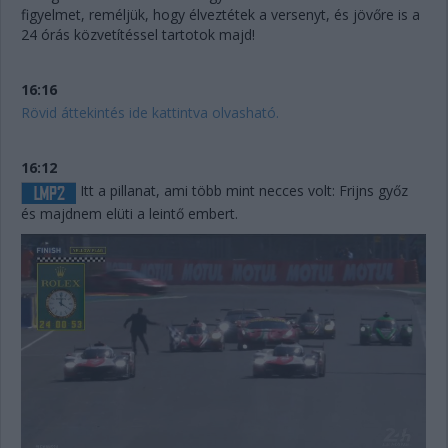
figyelmet, reméljük, hogy élveztétek a versenyt, és jövőre is a
24 órás közvetítéssel tartotok majd!
16:16
Rövid áttekintés ide kattintva olvasható.
16:12
Itt a pillanat, ami több mint necces volt: Frijns győz
és majdnem elüti a leintő embert.