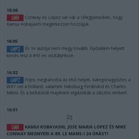
16:06
Conway és López vár-vár a célegyenesben, hogy
Kamui Kobayashi megérkezzen hozzájuk.
16:05
És Ye autója nem megy tovább. Győzelem helyett
kiesés lesz a #41-es osztályrésze.
16:02
Frijns megtartotta az első helyet, kategóriagyőztes a
WRT-vel a holland, valamint Habsburg Ferdinánd és Charles
Milesi. És a befutónál majdnem elgázolták a zászlós embert.
16:01
KAMUI KOBAYASHI, JOSE MARIA LOPEZ ÉS MIKE
CONWAY MEGNYERI A 89. LE MANS-I 24 ÓRÁST!