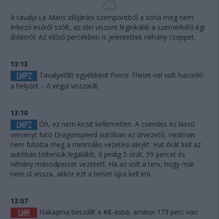
A tavalyi Le Mans időjárási szempontból a soha meg nem
érkező esőről szólt, az idei viszont leginkább a szemerkélő égi
áldásról. Az előző percekben is jelentettek néhány cseppet.
13:13
Tavalyelőtt egyébként Pierre Thiriet-vel volt hasonló
a helyzet – ő végül visszaült.
13:10
Óh, ez nem kicsit kellemetlen. A csendes és lassú
versenyt futó Dragonspeed autóban az úrvezető, Hedman
nem futotta meg a minimális vezetési idejét. Hat órát kell az
autóban tölteniük legalább, ő pedig 5 órát, 59 percet és
néhány másodpercet vezetett. Ha az volt a terv, hogy már
nem ül vissza, akkor ezt a tervet újra kell írni.
13:07
Nakajima beszállt a #8-asba, amikor 173 perc van