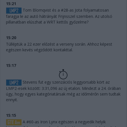
15:21
Tom Blomqvist és a #28-as Jota folyamatosan
faragja le az autó hátrányát Frijnsszel szemben. Az utolsó
pillanatban elúszhat a WRT kettős győzelme?
15:20
Túlléptük a 22 ezer előzést a verseny során. Ahhoz képest
egészen kevés végződött kontakttal.
15:17
Stevens fut egy szenzációs leggyorsabb kört az
LMP2-esek között: 3:31,096 az új etalon. Mindezt a 24. órában
úgy, hogy egyes kategóriatársak még az időmérőn sem tudtak
ennyit.
15:15
A #60-as Iron Lynx egészen a negyedik helyik