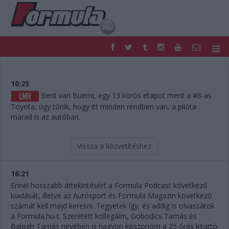
F1
PARC FERMÉ
FORMULA
MOTOR
10:23
NEMZETKÖZI
HAZAI
Bent van Buemi, egy 13 körös etapot ment a #8-as
Toyota, úgy tűnik, hogy itt minden rendben van, a pilóta
RETRO
EGYÉB
marad is az autóban.
PODCAST
SHOP
LIVE
TIPPJÁTÉK
DIGITÁLIS MAGAZIN
PONTÁLLÁSOK
Vissza a közvetítéshez
VERSENYNAPTÁRAK
16:21
Ennél hosszabb áttekintésért a Formula Podcast következő
kiadását, illetve az Autósport és Formula Magazin következő
számát kell majd keresni. Tegyetek így, és addig is olvassátok
a Formula.hu-t. Szeretett kollégáim, Gobodics Tamás és
Balogh Tamás nevében is nagyon köszönöm a 25 órás kitartó