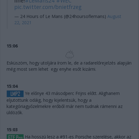
line!
#LeMans24
#WEC
pic.twitter.com/bnietfrzeg
— 24 Hours of Le Mans (@24hoursoflemans)
August
22, 2021
15:06
Esküszöm, hogy utoljára írom le, de a radarelőrejelzés alapján
még most sem lehet egy enyhe esőt kizárni.
15:04
Ye előnye 43 másodperc Frijns előtt. Alighanem
eljutottunk odáig, hogy kijelentsük, hogy a
kategóriagyőzelmekre erőből már nem tudnak rámenni az
üldözők.
15:03
Ha hosszú lesz a #91-es Porsche szerelése, akkor az