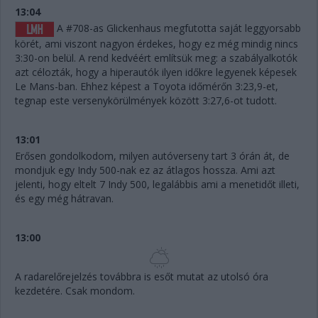
13:04
A #708-as Glickenhaus megfutotta saját leggyorsabb
körét, ami viszont nagyon érdekes, hogy ez még mindig nincs
3:30-on belül. A rend kedvéért említsük meg: a szabályalkotók
azt célozták, hogy a hiperautók ilyen időkre legyenek képesek
Le Mans-ban. Ehhez képest a Toyota időmérőn 3:23,9-et,
tegnap este versenykörülmények között 3:27,6-ot tudott.
13:01
Erősen gondolkodom, milyen autóverseny tart 3 órán át, de
mondjuk egy Indy 500-nak ez az átlagos hossza. Ami azt
jelenti, hogy eltelt 7 Indy 500, legalábbis ami a menetidőt illeti,
és egy még hátravan.
13:00
A radarelőrejelzés továbbra is esőt mutat az utolsó óra
kezdetére. Csak mondom.