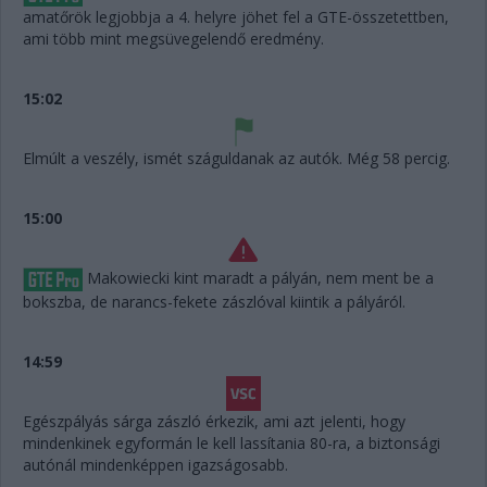
amatőrök legjobbja a 4. helyre jöhet fel a GTE-összetettben,
ami több mint megsüvegelendő eredmény.
15:02
Elmúlt a veszély, ismét száguldanak az autók. Még 58 percig.
15:00
Makowiecki kint maradt a pályán, nem ment be a
bokszba, de narancs-fekete zászlóval kiintik a pályáról.
14:59
Egészpályás sárga zászló érkezik, ami azt jelenti, hogy
mindenkinek egyformán le kell lassítania 80-ra, a biztonsági
autónál mindenképpen igazságosabb.