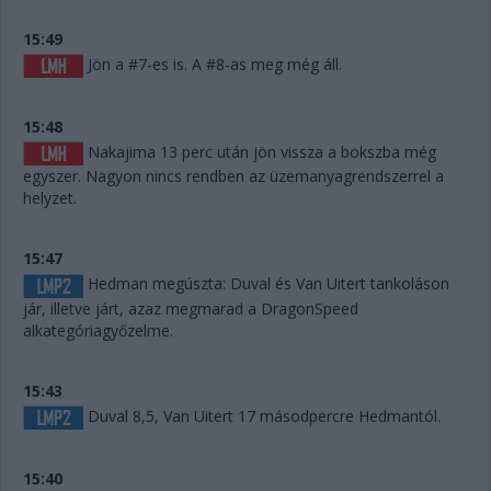
15:49
Jön a #7-es is. A #8-as meg még áll.
15:48
Nakajima 13 perc után jön vissza a bokszba még
egyszer. Nagyon nincs rendben az üzemanyagrendszerrel a
helyzet.
15:47
Hedman megúszta: Duval és Van Uitert tankoláson
jár, illetve járt, azaz megmarad a DragonSpeed
alkategóriagyőzelme.
15:43
Duval 8,5, Van Uitert 17 másodpercre Hedmantól.
15:40