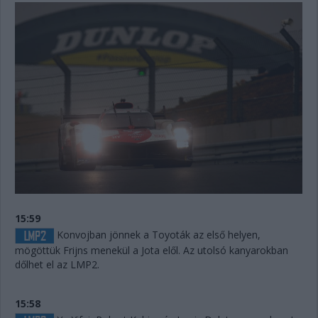
15:59
Konvojban jönnek a Toyoták az első helyen,
mögöttük Frijns menekül a Jota elől. Az utolsó kanyarokban
dőlhet el az LMP2.
15:58