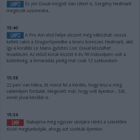
És jön Duval mögött Van Uitert is. Szegény Hedmant
megeszik uzsonnára...
15:40
A Pro-Am első helye viszont még változhat: vissza
kellett rakni a DragonSpeedbe a bronz licenszes Hedmant, akit
így a korábbi Le Mans-győztes Loic Duval készülhet
levadászni. Az előző körük között 6 és fél másodperc volt a
különbség, a lemaradás pedig már csak 12 szekundum.
15:38
22 perc van hátra, itt merül fel a kérdés, hogy lesz-e még
valamilyen fordulat. Megesett már, hogy volt ilyenkor... Sőt,
ennél jóval később is.
15:34
Nakajima még egyszer utoljára ránéz a szerelőire.
Kicsit megtankolják, ahogy azt szokták ilyenkor.