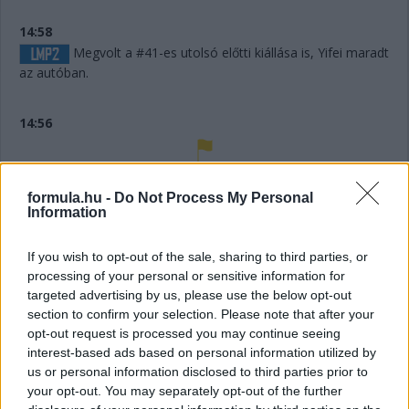
14:58
Megvolt a #41-es utolsó előtti kiállása is, Yifei maradt
az autóban.
14:56
Húha! Makowiecki keresztülszáguldott az utolsó
sikánon, és elhagyta a diffúzorát! Aztán újabb darabok esnek
formula.hu -
Do Not Process My Personal
le az autóról, aminek elment a fékje a kritikus pillanatban a
Information
versenyző elmondása szerint.
If you wish to opt-out of the sale, sharing to third parties, or
processing of your personal or sensitive information for
14:53
targeted advertising by us, please use the below opt-out
A hátsó gumikat le tudták ugyan cserélni, de megint
section to confirm your selection. Please note that after your
ugrálni kellett az autón, mert az emelő, az bizony továbbra
opt-out request is processed you may continue seeing
sem működik rendesen.
interest-based ads based on personal information utilized by
us or personal information disclosed to third parties prior to
14:53
your opt-out. You may separately opt-out of the further