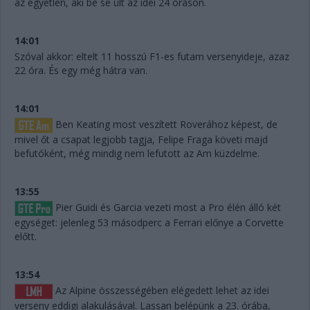
az egyetlen, aki be se ült az idei 24 óráson.
14:01
Szóval akkor: eltelt 11 hosszú F1-es futam versenyideje, azaz
22 óra. És egy még hátra van.
14:01
Ben Keating most veszített Roverához képest, de
mivel őt a csapat legjobb tagja, Felipe Fraga követi majd
befutóként, még mindig nem lefutott az Am küzdelme.
13:55
Pier Guidi és Garcia vezeti most a Pro élén álló két
egységet: jelenleg 53 másodperc a Ferrari előnye a Corvette
előtt.
13:54
Az Alpine összességében elégedett lehet az idei
verseny eddigi alakulásával. Lassan belépünk a 23. órába,