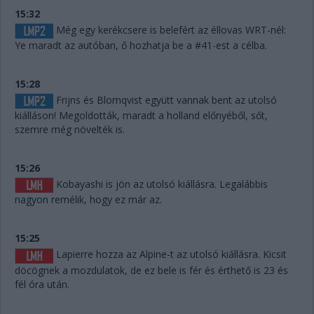
15:32
Még egy kerékcsere is belefért az éllovas WRT-nél:
Ye maradt az autóban, ő hozhatja be a #41-est a célba.
15:28
Frijns és Blomqvist együtt vannak bent az utolsó
kiálláson! Megoldották, maradt a holland előnyéből, sőt,
szemre még növelték is.
15:26
Kobayashi is jön az utolsó kiállásra. Legalábbis
nagyon remélik, hogy ez már az.
15:25
Lapierre hozza az Alpine-t az utolsó kiállásra. Kicsit
döcögnek a mozdulatok, de ez bele is fér és érthető is 23 és
fél óra után.