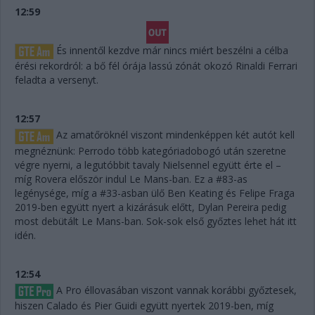
12:59
És innentől kezdve már nincs miért beszélni a célba
érési rekordról: a bő fél órája lassú zónát okozó Rinaldi Ferrari
feladta a versenyt.
12:57
Az amatőröknél viszont mindenképpen két autót kell
megnéznünk: Perrodo több kategóriadobogó után szeretne
végre nyerni, a legutóbbit tavaly Nielsennel együtt érte el –
míg Rovera először indul Le Mans-ban. Ez a #83-as
legénysége, míg a #33-asban ülő Ben Keating és Felipe Fraga
2019-ben együtt nyert a kizárásuk előtt, Dylan Pereira pedig
most debütált Le Mans-ban. Sok-sok első győztes lehet hát itt
idén.
12:54
A Pro éllovasában viszont vannak korábbi győztesek,
hiszen Calado és Pier Guidi együtt nyertek 2019-ben, míg