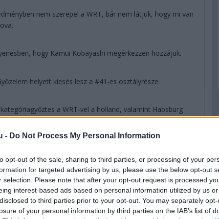
redményben nem szerepel a WRT, bár nem látjuk, hogy mi van
ova.
gyenesben, hogy Kamui Kobayashi megérkezzen hozzájuk.
őzelem helyett kiesés lesz a #41-es osztályrésze.
, kategóriagyőztes a WRT-vel a holland, valamint Habsburg
ál majdnem elgázolták a zászlós embert.
u -
Do Not Process My Personal Information
 LOPEZ ÉS MIKE CONWAY MEGNYERI A 89. LE MANS-I 24
to opt-out of the sale, sharing to third parties, or processing of your per
formation for targeted advertising by us, please use the below opt-out s
r selection. Please note that after your opt-out request is processed y
eing interest-based ads based on personal information utilized by us or
disclosed to third parties prior to your opt-out. You may separately opt-
losure of your personal information by third parties on the IAB’s list of