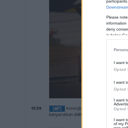
participants
Downstream 
Please note
information 
deny consent
in below Go
Persona
I want t
Opted 
I want t
Opted 
I want 
Advertis
15:59
Konvojban jönnek a Toyoták az els
Opted 
kanyarokban dőlhet el az LMP2.
I want t
of my P
was col