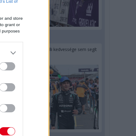
B’s List of
er and store
to grant or
ed purposes
1 napja
Montoya szerint Antonelli kedvessége sem segít
Russellen