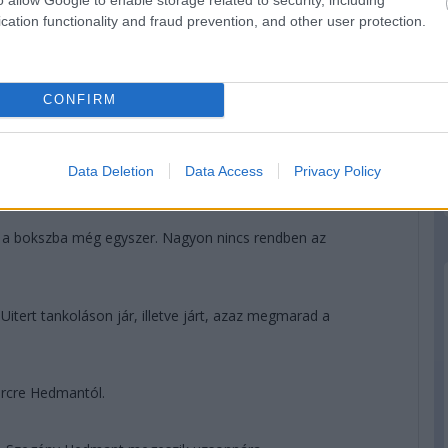
cation functionality and fraud prevention, and other user protection.
CONFIRM
ll Nakajima? Igen! Meg hát így egy körrel kevesebbet kell
Data Deletion
Data Access
Privacy Policy
ll.
a a bokszba még egyszer. Nagyon nincs rendben az
tert tankoláson jár, illetve járt, azaz megmarad a
ercre Hedmantól.