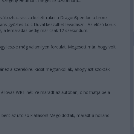
s. Szegény Hedmant megeszik uzsonnára...
áltozhat: vissza kellett rakni a DragonSpeedbe a bronz
ans-győztes Loic Duval készülhet levadászni. Az előző körük
ég, a lemaradás pedig már csak 12 szekundum.
 hogy lesz-e még valamilyen fordulat. Megesett már, hogy volt
éz a szerelőire. Kicsit megtankolják, ahogy azt szokták
 éllovas WRT-nél: Ye maradt az autóban, ő hozhatja be a
 bent az utolsó kiálláson! Megoldották, maradt a holland