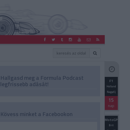
Hallgasd meg a Formula Podcast
F1
legfrissebb adását!
Holland
Nagydíj
15
nap
Kövess minket a Facebookon
MotoGP
Brit