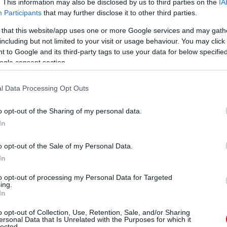
. This information may also be disclosed by us to third parties on the
IA
Participants
that may further disclose it to other third parties.
 that this website/app uses one or more Google services and may gath
including but not limited to your visit or usage behaviour. You may click 
 to Google and its third-party tags to use your data for below specifi
ogle consent section.
l Data Processing Opt Outs
o opt-out of the Sharing of my personal data.
In
o opt-out of the Sale of my Personal Data.
In
to opt-out of processing my Personal Data for Targeted
ing.
ő helyen, mögöttük Frijns menekül a Jota elől. Az utolsó
In
o opt-out of Collection, Use, Retention, Sale, and/or Sharing
ersonal Data that Is Unrelated with the Purposes for which it
lected.