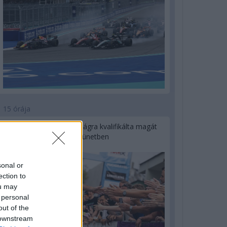
15 órája
Kerékpáros világbajnokságra kvalifikálta magát
Bottas az F1-es nyári szünetben
sonal or
ection to
ou may
 personal
out of the
 downstream