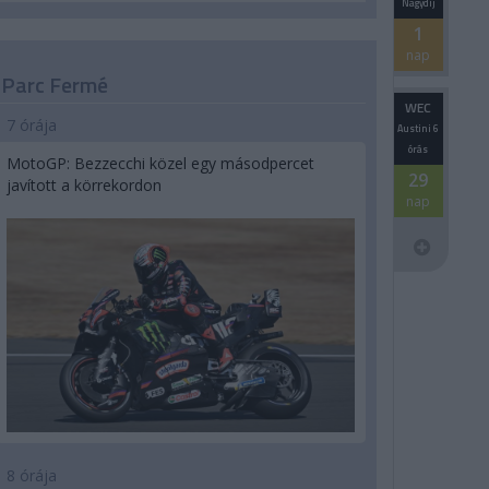
Nagydíj
1
nap
Parc Fermé
WEC
7 órája
Austini 6
órás
MotoGP: Bezzecchi közel egy másodpercet
29
javított a körrekordon
nap
8 órája