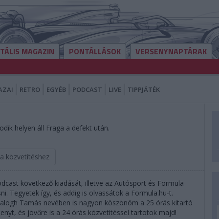
ITÁLIS MAGAZIN
PONTÁLLÁSOK
VERSENYNAPTÁRAK
AZAI
RETRO
EGYÉB
PODCAST
LIVE
TIPPJÁTÉK
odik helyen áll Fraga a defekt után.
 a közvetítéshez
dcast következő kiadását, illetve az Autósport és Formula
. Tegyetek így, és addig is olvassátok a Formula.hu-t.
Balogh Tamás nevében is nagyon köszönöm a 25 órás kitartó
enyt, és jövőre is a 24 órás közvetítéssel tartotok majd!