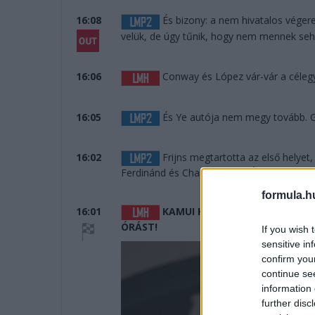
16:08
És bizony: a nem hivatalos vége
velük, de úgy tűnik, hogy nem mennek seh
16:06
Conway és López vár-vár a céle
16:05
És Ye autója nem megy tovább. Gy
16:02
Frijns megtartotta az első helyet
Ferdinánd és Charles Milesi. És a befutón
formula.h
16:01
KAMUI KOBAYASHI, JOSE MARIA
ÓRÁST!
If you wish 
sensitive in
confirm you
continue se
information 
further disc