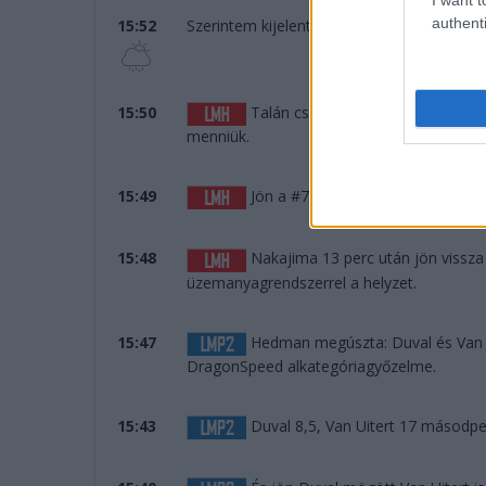
authenti
15:52
Szerintem kijelenthető, hogy nem fog esni.
15:50
Talán csak a páros befutó miatt á
menniük.
15:49
Jön a #7-es is. A #8-as meg még á
15:48
Nakajima 13 perc után jön vissz
üzemanyagrendszerrel a helyzet.
15:47
Hedman megúszta: Duval és Van Ui
DragonSpeed alkategóriagyőzelme.
15:43
Duval 8,5, Van Uitert 17 másodp