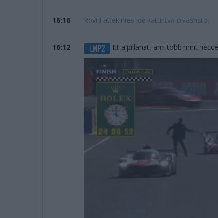
16:16
Rövid áttekintés ide kattintva olvasható.
16:12
Itt a pillanat, ami több mint necce