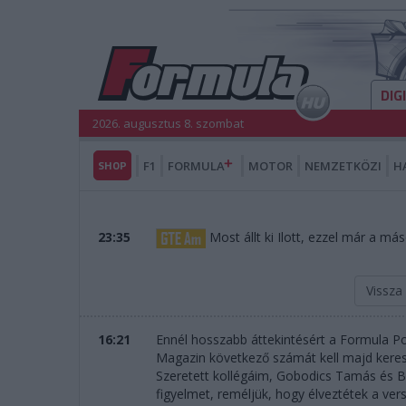
DIG
2026. augusztus 8. szombat
SHOP
F1
FORMULA
MOTOR
NEMZETKÖZI
H
23:35
Most állt ki Ilott, ezzel már a más
Vissza
16:21
Ennél hosszabb áttekintésért a Formula Po
Magazin következő számát kell majd keresni
Szeretett kollégáim, Gobodics Tamás és 
figyelmet, reméljük, hogy élveztétek a vers