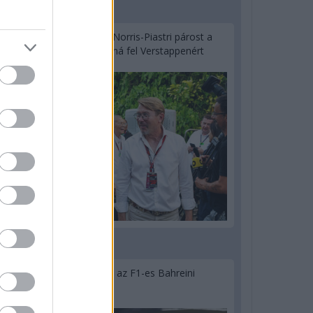
2 napja
Hakkinen megtartaná a Norris-Piastri párost a
McLarennél, nem borítaná fel Verstappenért
2 napja
Megvan, mikor kezdődik az F1-es Bahreini
Nagydíj Malajziában