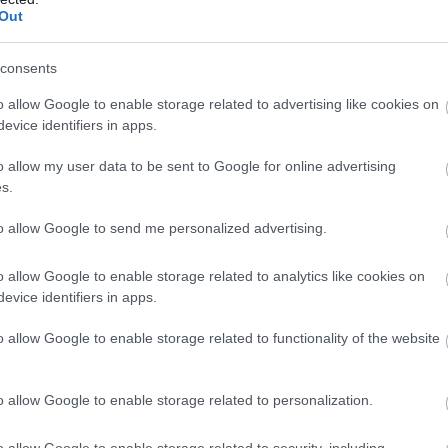
Deletraz nem lesz Le Mans-i kategóriagyőztes! Éles csata az
Out
tt!
consents
!!!
o allow Google to enable storage related to advertising like cookies on
evice identifiers in apps.
t az újonc WRT: kategóriagyőztes Ye Yifei, Robert Kubica és
o allow my user data to be sent to Google for online advertising
s.
 tűnt, végül megszerezte a Pro-Am győzelmét a DragonSpeed
to allow Google to send me personalized advertising.
s Henrik Hedman nyeri az új alkategóriát.
o allow Google to enable storage related to analytics like cookies on
tegóriában: James Calado és Alessandro Pier Guidi
evice identifiers in apps.
 Mans-ban az #51-es AF Corse Ferrarival.
o allow Google to enable storage related to functionality of the website
: az amatőrök között a #83-as AF Corse nyeri a Le Mans-t,
rrodo és Nicklas Nielsen, valamint Alessio Rovera immár Le
o allow Google to enable storage related to personalization.
agát.
o allow Google to enable storage related to security, including