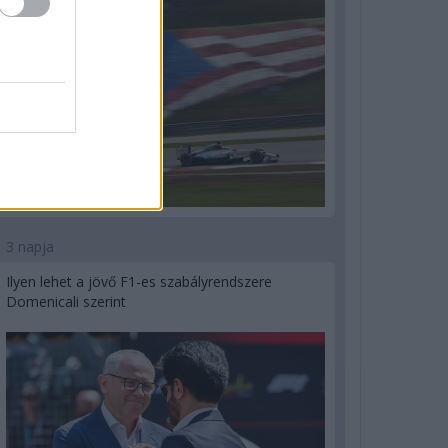
3 napja
Ilyen lehet a jövő F1-es szabályrendszere
Domenicali szerint