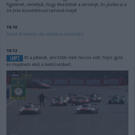
figyelmet, reméljük, hogy élveztétek a versenyt, és jövőre is a
24 órás közvetítéssel tartotok majd!
16:16
Rövid áttekintés ide kattintva olvasható.
16:12
Itt a pillanat, ami több mint necces volt: Frijns győz
és majdnem elüti a leintő embert.