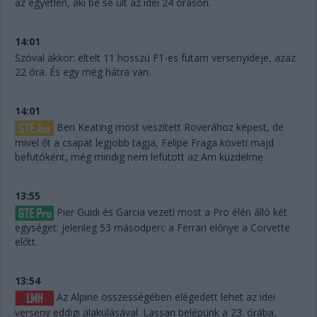
az egyetlen, aki be se ült az idei 24 óráson.
14:01
Szóval akkor: eltelt 11 hosszú F1-es futam versenyideje, azaz
22 óra. És egy még hátra van.
14:01
Ben Keating most veszített Roverához képest, de
mivel őt a csapat legjobb tagja, Felipe Fraga követi majd
befutóként, még mindig nem lefutott az Am küzdelme.
13:55
Pier Guidi és Garcia vezeti most a Pro élén álló két
egységet: jelenleg 53 másodperc a Ferrari előnye a Corvette
előtt.
13:54
Az Alpine összességében elégedett lehet az idei
verseny eddigi alakulásával. Lassan belépünk a 23. órába,