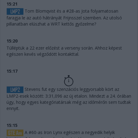
15:21
Tom Blomqvist és a #28-as Jota folyamatosan
faragja le az autó hátrányát Frijnsszel szemben. Az utolsó
pillanatban elúszhat a WRT kettős győzelme?
15:20
Túlléptük a 22 ezer előzést a verseny során. Ahhoz képest
egészen kevés végződött kontakttal.
15:17
Stevens fut egy szenzációs leggyorsabb kört az
LMP2-esek között: 3:31,096 az új etalon. Mindezt a 24. órában
úgy, hogy egyes kategóriatársak még az időmérőn sem tudtak
ennyit.
15:15
A #60-as Iron Lynx egészen a negyedik helyik