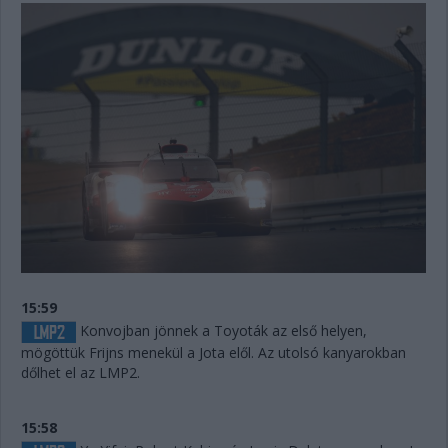
15:59
Konvojban jönnek a Toyoták az első helyen,
mögöttük Frijns menekül a Jota elől. Az utolsó kanyarokban
dőlhet el az LMP2.
15:58