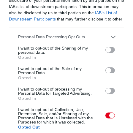
disclosure of your personal information by third parties on the
Hajjajj... A #31-es kerékcserén. Vajon most sima
IAB’s list of downstream participants. This information may
lesz?
also be disclosed by us to third parties on the
IAB’s List of
Downstream Participants
that may further disclose it to other
14:46
third parties.
Please note that this website/app uses one or more Google
Personal Data Processing Opt Outs
A PR1 Mathiasen azóta sem jött ki, hivatalosan nem
services and may gather and store information including but
estek ki, de semmi jele nincs annak, hogy ez az autó még
not limited to your visit or usage behaviour. You may click to
I want to opt-out of the Sharing of my
megmozdulna. Maradtak 45-en.
personal data.
grant or deny consent to Google and its third-party tags to
Opted In
use your data for below specified purposes in below Google
consent section.
14:45
I want to opt-out of the Sale of my
Personal Data.
Opted In
Egyre közelebb az eső. Egyre-egyre közelebb.
I want to opt-out of processing my
Personal Data for Targeted Advertising.
Opted In
14:44
Akárhogy számolom, a két WRT-nek még két-két
I want to opt-out of Collection, Use,
Retention, Sale, and/or Sharing of my
kiállása lesz, hacsak nem jön egy hosszabb megszakítás,
Personal Data that Is Unrelated with the
lassú zóna, safety car, vagy ilyesmi.
Purposes for which it was collected.
Opted Out