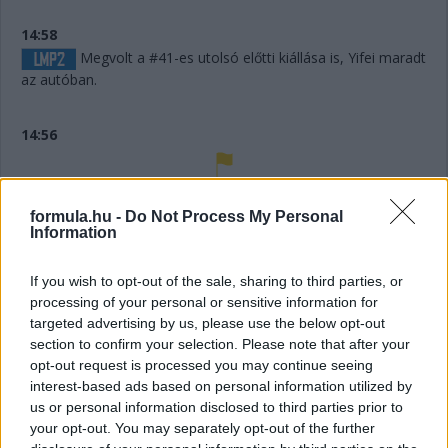
14:58
Megvolt a #41-es utolsó előtti kiállása is, Yifei maradt
az autóban.
14:56
Húha! Makowiecki keresztülszáguldott az utolsó
sikánon, és elhagyta a diffúzorát! Aztán újabb darabok esnek
formula.hu -
Do Not Process My Personal
le az autóról, aminek elment a fékje a kritikus pillanatban a
Information
versenyző elmondása szerint.
If you wish to opt-out of the sale, sharing to third parties, or
processing of your personal or sensitive information for
14:53
targeted advertising by us, please use the below opt-out
A hátsó gumikat le tudták ugyan cserélni, de megint
section to confirm your selection. Please note that after your
ugrálni kellett az autón, mert az emelő, az bizony továbbra
opt-out request is processed you may continue seeing
sem működik rendesen.
interest-based ads based on personal information utilized by
us or personal information disclosed to third parties prior to
14:53
your opt-out. You may separately opt-out of the further