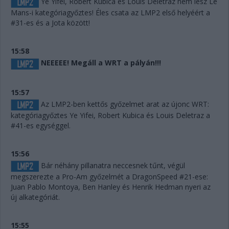
Ye Yifei, Robert Kubica és Louis Deletraz nem lesz Le
Mans-i kategóriagyőztes! Éles csata az LMP2 első helyéért a
#31-es és a Jota között!
15:58
NEEEEE! Megáll a WRT a pályán!!!
15:57
Az LMP2-ben kettős győzelmet arat az újonc WRT:
kategóriagyőztes Ye Yifei, Robert Kubica és Louis Deletraz a
#41-es egységgel.
15:56
Bár néhány pillanatra neccesnek tűnt, végül
megszerezte a Pro-Am győzelmét a DragonSpeed #21-ese:
Juan Pablo Montoya, Ben Hanley és Henrik Hedman nyeri az
új alkategóriát.
15:55