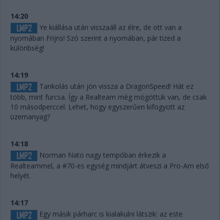
14:20
Ye kiállása után visszaáll az élre, de ott van a
nyomában Frijns! Szó szerint a nyomában, pár tized a
különbség!
14:19
Tankolás után jön vissza a DragonSpeed! Hát ez
több, mint furcsa. Így a Realteam még mögöttük van, de csak
10 másodperccel. Lehet, hogy egyszerűen kifogyott az
üzemanyag?
14:18
Norman Nato nagy tempóban érkezik a
Realteammel, a #70-es egység mindjárt átveszi a Pro-Am első
helyét.
14:17
Egy másik párharc is kialakulni látszik: az este