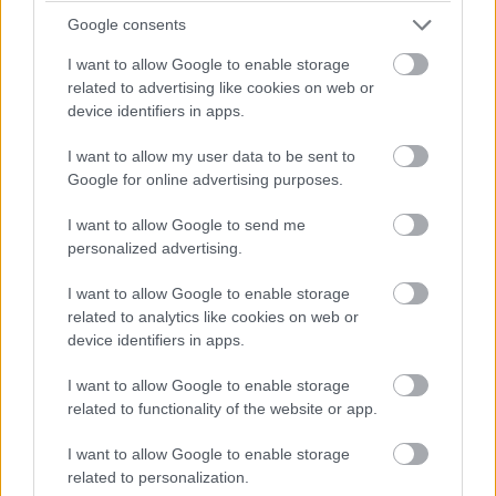
14:42
Google consents
Brundle hozza majd a célba a P2 5-6. helyéért
I want to allow Google to enable storage
harcoló lengyel autót. Nagyon szép versenyt teljesített az
Inter Europol, minden elismerést megérdemelnek.
related to advertising like cookies on web or
device identifiers in apps.
14:40
I want to allow my user data to be sent to
Amit viszont le lehetne, az Frijns 10 másodperces
Google for online advertising purposes.
hátránya Yifeijel szemben... Csakhogy van valami baj a #31-es
WRT emelőjével, így az utolsó kerékcserénél valamennyit
I want to allow Google to send me
biztosan veszítenek majd.
personalized advertising.
I want to allow Google to enable storage
14:39
related to analytics like cookies on web or
A Próban Pier Guidi és Garcia között 50 másodperc
device identifiers in apps.
van. Ezt egy safety car éppen-éppen lenullázhatja még, de
erőből ezt még annyira se lehet itt ledolgozni, ahogy a 100-at
I want to allow Google to enable storage
az amatőrök között.
related to functionality of the website or app.
I want to allow Google to enable storage
14:38
related to personalization.
A különbség nagyjából 1:40, lesz még 20 kör, ez