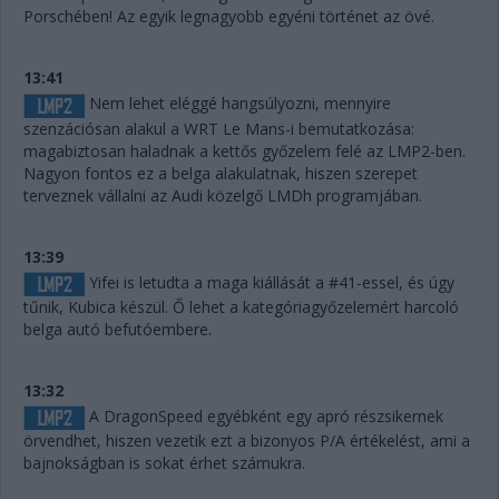
Porschében! Az egyik legnagyobb egyéni történet az övé.
13:41
Nem lehet eléggé hangsúlyozni, mennyire
szenzációsan alakul a WRT Le Mans-i bemutatkozása:
magabiztosan haladnak a kettős győzelem felé az LMP2-ben.
Nagyon fontos ez a belga alakulatnak, hiszen szerepet
terveznek vállalni az Audi közelgő LMDh programjában.
13:39
Yifei is letudta a maga kiállását a #41-essel, és úgy
tűnik, Kubica készül. Ő lehet a kategóriagyőzelemért harcoló
belga autó befutóembere.
13:32
A DragonSpeed egyébként egy apró részsikernek
örvendhet, hiszen vezetik ezt a bizonyos P/A értékelést, ami a
bajnokságban is sokat érhet számukra.