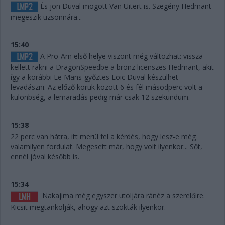
És jön Duval mögött Van Uitert is. Szegény Hedmant
megeszik uzsonnára...
15:40
A Pro-Am első helye viszont még változhat: vissza
kellett rakni a DragonSpeedbe a bronz licenszes Hedmant, akit
így a korábbi Le Mans-győztes Loic Duval készülhet
levadászni. Az előző körük között 6 és fél másodperc volt a
különbség, a lemaradás pedig már csak 12 szekundum.
15:38
22 perc van hátra, itt merül fel a kérdés, hogy lesz-e még
valamilyen fordulat. Megesett már, hogy volt ilyenkor... Sőt,
ennél jóval később is.
15:34
Nakajima még egyszer utoljára ránéz a szerelőire.
Kicsit megtankolják, ahogy azt szokták ilyenkor.