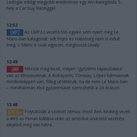
Ledogar eddigi megjobb eredménye egy Am-kategóriás 5.
hely a Car Guy Racinggel.
12:52
Az LMP2-t vezető trió egyike sem nyert még Le
Mans-ban kategóriát: sőt Frijns és Habsburg nem is indult
még, s Milesi is csak egyszer, méghozzá tavaly.
12:49
Nézzük meg kicsit, milyen "győzelmi tapasztalata"
van az éllovasoknak. A Kobayashi, Conway, López hármasnak
mindenképpen van, főleg utóbbinak, na de nem Le Mans-ban
– mindhárman első győzelmüket szerezhetik a 24 óráson.
12:48
Folytatódik a szokott ritmus: most Ben Keating vezet
a #83-as Ferrari kiállása után: az amerikai úrvezető vezetési
idejéből még van hátra...