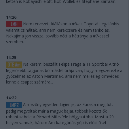
ketten is Kobayashi előtt: Bob Wollek és Stephane Sarrazin.
14:26
Nem tervezett kiálláson a #8-as Toyota! Legalábbis
valamit csináltak, ami nem kerékcsere és nem tankolás.
Nakajima jön vissza, tovább nőtt a hátránya a #7-essel
szemben.
14:25
Na kérem: beszállt Felipe Fraga a TF Sportba! A trió
legerősebb tagjának bő másfél órája van, hogy megszerezte a
győzelmet az Aston Martinnak, ami nem mellesleg címvédés
lenne a csapat számára...
14:22
A mezőny egyetlen Ligier-je, az Eurasia még fut,
pedig megvoltak már a maguk bajai, többek között ők
rohantak bele a Richard Mille-féle hölgyautóba. Most a 29.
helyen vannak, három Am-kategóriás gép is előzi őket.