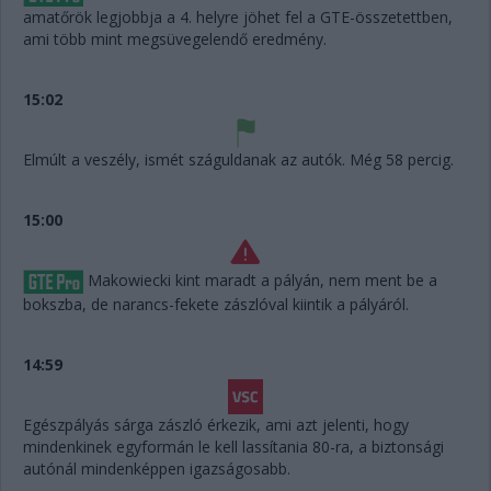
amatőrök legjobbja a 4. helyre jöhet fel a GTE-összetettben,
ami több mint megsüvegelendő eredmény.
15:02
Elmúlt a veszély, ismét száguldanak az autók. Még 58 percig.
15:00
Makowiecki kint maradt a pályán, nem ment be a
bokszba, de narancs-fekete zászlóval kiintik a pályáról.
14:59
Egészpályás sárga zászló érkezik, ami azt jelenti, hogy
mindenkinek egyformán le kell lassítania 80-ra, a biztonsági
autónál mindenképpen igazságosabb.