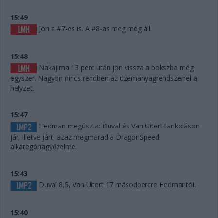
15:49
Jön a #7-es is. A #8-as meg még áll.
15:48
Nakajima 13 perc után jön vissza a bokszba még
egyszer. Nagyon nincs rendben az üzemanyagrendszerrel a
helyzet.
15:47
Hedman megúszta: Duval és Van Uitert tankoláson
jár, illetve járt, azaz megmarad a DragonSpeed
alkategóriagyőzelme.
15:43
Duval 8,5, Van Uitert 17 másodpercre Hedmantól.
15:40