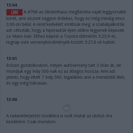
13:04
A #708-as Glickenhaus megfutotta saját leggyorsabb
körét, ami viszont nagyon érdekes, hogy ez még mindig nincs
3:30-on belül. A rend kedvéért említsük meg: a szabályalkotók
azt célozták, hogy a hiperautók ilyen időkre legyenek képesek
Le Mans-ban. Ehhez képest a Toyota időmérőn 3:23,9-et,
tegnap este versenykörülmények között 3:27,6-ot tudott.
13:01
Erősen gondolkodom, milyen autóverseny tart 3 órán át, de
mondjuk egy Indy 500-nak ez az átlagos hossza. Ami azt
jelenti, hogy eltelt 7 Indy 500, legalábbis ami a menetidőt illeti,
és egy még hátravan.
13:00
A radarelőrejelzés továbbra is esőt mutat az utolsó óra
kezdetére. Csak mondom.