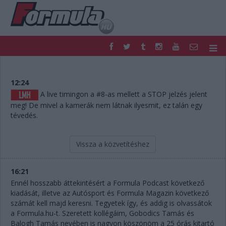
F1
PARC FERMÉ
FORMULA
MOTOR
12:24
NEMZETKÖZI
HAZAI
A live timingon a #8-as mellett a STOP jelzés jelent
meg! De mivel a kamerák nem látnak ilyesmit, ez talán egy
RETRO
EGYÉB
tévedés.
PODCAST
SHOP
LIVE
TIPPJÁTÉK
DIGITÁLIS MAGAZIN
PONTÁLLÁSOK
Vissza a közvetítéshez
VERSENYNAPTÁRAK
16:21
Ennél hosszabb áttekintésért a Formula Podcast következő
kiadását, illetve az Autósport és Formula Magazin következő
számát kell majd keresni. Tegyetek így, és addig is olvassátok
a Formula.hu-t. Szeretett kollégáim, Gobodics Tamás és
Balogh Tamás nevében is nagyon köszönöm a 25 órás kitartó