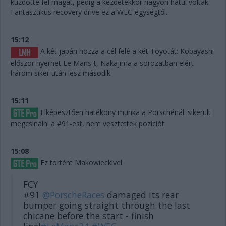
küzdötte fel magát, pedig a kezdetekkor nagyon hátul voltak.
Fantasztikus recovery drive ez a WEC-egységtől.
15:12
A két japán hozza a cél felé a két Toyotát: Kobayashi
először nyerhet Le Mans-t, Nakajima a sorozatban elért
három siker után lesz második.
15:11
Elképesztően hatékony munka a Porschénál: sikerült
megcsinálni a #91-est, nem vesztettek pozíciót.
15:08
Ez történt Makowieckivel:
FCY
#91
@PorscheRaces
damaged its rear
bumper going straight through the last
chicane before the start - finish