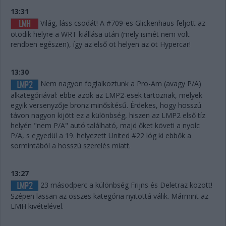
13:31
Világ, láss csodát! A #709-es Glickenhaus feljött az
ötödik helyre a WRT kiállása után (mely ismét nem volt
rendben egészen), így az első öt helyen az öt Hypercar!
13:30
Nem nagyon foglalkoztunk a Pro-Am (avagy P/A)
alkategóriával: ebbe azok az LMP2-esek tartoznak, melyek
egyik versenyzője bronz minősítésű. Érdekes, hogy hosszú
távon nagyon kijött ez a különbség, hiszen az LMP2 első tíz
helyén "nem P/A" autó található, majd őket követi a nyolc
P/A, s egyedül a 19. helyezett United #22 lóg ki ebbők a
sormintából a hosszú szerelés miatt.
13:27
23 másodperc a különbség Frijns és Deletraz között!
Szépen lassan az összes kategória nyitottá válik. Mármint az
LMH kivételével.