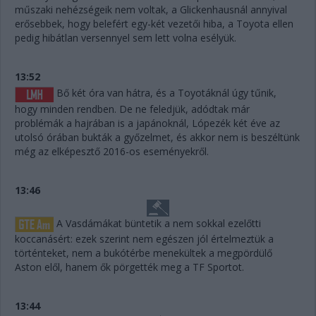
műszaki nehézségeik nem voltak, a Glickenhausnál annyival
erősebbek, hogy belefért egy-két vezetői hiba, a Toyota ellen
pedig hibátlan versennyel sem lett volna esélyük.
13:52
Bő két óra van hátra, és a Toyotáknál úgy tűnik,
hogy minden rendben. De ne feledjük, adódtak már
problémák a hajrában is a japánoknál, Lópezék két éve az
utolsó órában bukták a győzelmet, és akkor nem is beszéltünk
még az elképesztő 2016-os eseményekről.
13:46
A Vasdámákat büntetik a nem sokkal ezelőtti
koccanásért: ezek szerint nem egészen jól értelmeztük a
történteket, nem a bukótérbe menekültek a megpördülő
Aston elől, hanem ők pörgették meg a TF Sportot.
13:44