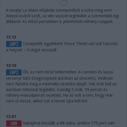
A tavalyi Le Mans időjárási szempontból a soha meg nem
érkező esőről szólt, az idei viszont leginkább a szemerkélő égi
áldásról. Az előző percekben is jelentettek néhány cseppet.
13:13
Tavalyelőtt egyébként Pierre Thiriet-vel volt hasonló
a helyzet – ő végül visszaült.
13:10
Óh, ez nem kicsit kellemetlen. A csendes és lassú
versenyt futó Dragonspeed autóban az úrvezető, Hedman
nem futotta meg a minimális vezetési idejét. Hat órát kell az
autóban tölteniük legalább, ő pedig 5 órát, 59 percet és
néhány másodpercet vezetett. Ha az volt a terv, hogy már
nem ül vissza, akkor ezt a tervet újra kell írni.
13:07
Nakajima beszállt a #8-asba, amikor 173 perc van