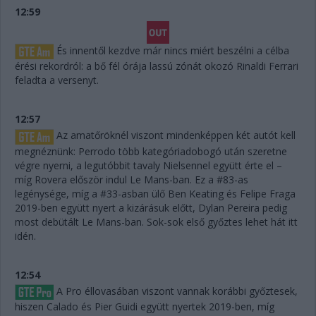
12:59
És innentől kezdve már nincs miért beszélni a célba
érési rekordról: a bő fél órája lassú zónát okozó Rinaldi Ferrari
feladta a versenyt.
12:57
Az amatőröknél viszont mindenképpen két autót kell
megnéznünk: Perrodo több kategóriadobogó után szeretne
végre nyerni, a legutóbbit tavaly Nielsennel együtt érte el –
míg Rovera először indul Le Mans-ban. Ez a #83-as
legénysége, míg a #33-asban ülő Ben Keating és Felipe Fraga
2019-ben együtt nyert a kizárásuk előtt, Dylan Pereira pedig
most debütált Le Mans-ban. Sok-sok első győztes lehet hát itt
idén.
12:54
A Pro éllovasában viszont vannak korábbi győztesek,
hiszen Calado és Pier Guidi együtt nyertek 2019-ben, míg