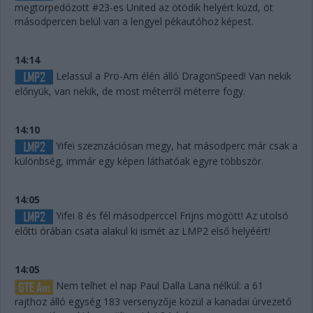
megtorpedózott #23-es United az ötödik helyért küzd, öt
másodpercen belül van a lengyel pékautóhoz képest.
14:14
Lelassul a Pro-Am élén álló DragonSpeed! Van nekik
előnyük, van nekik, de most méterről méterre fogy.
14:10
Yifei szeznzációsan megy, hat másodperc már csak a
különbség, immár egy képen láthatóak egyre többször.
14:05
Yifei 8 és fél másodperccel Frijns mögött! Az utolsó
előtti órában csata alakul ki ismét az LMP2 első helyéért!
14:05
Nem telhet el nap Paul Dalla Lana nélkül: a 61
rajthoz álló egység 183 versenyzője közül a kanadai úrvezető