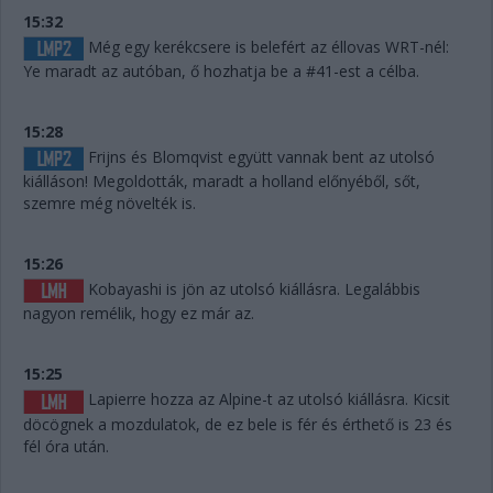
15:32
Még egy kerékcsere is belefért az éllovas WRT-nél:
Ye maradt az autóban, ő hozhatja be a #41-est a célba.
15:28
Frijns és Blomqvist együtt vannak bent az utolsó
kiálláson! Megoldották, maradt a holland előnyéből, sőt,
szemre még növelték is.
15:26
Kobayashi is jön az utolsó kiállásra. Legalábbis
nagyon remélik, hogy ez már az.
15:25
Lapierre hozza az Alpine-t az utolsó kiállásra. Kicsit
döcögnek a mozdulatok, de ez bele is fér és érthető is 23 és
fél óra után.