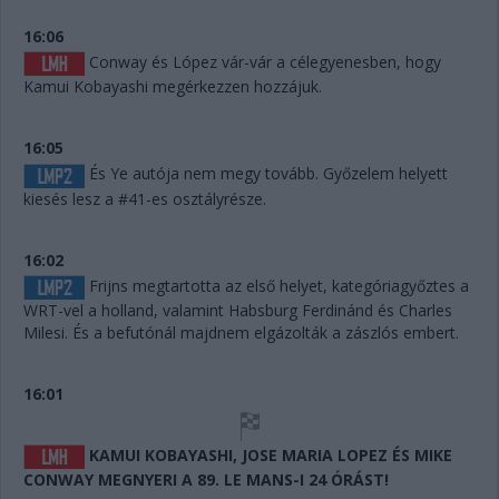
16:06
Conway és López vár-vár a célegyenesben, hogy
Kamui Kobayashi megérkezzen hozzájuk.
16:05
És Ye autója nem megy tovább. Győzelem helyett
kiesés lesz a #41-es osztályrésze.
16:02
Frijns megtartotta az első helyet, kategóriagyőztes a
WRT-vel a holland, valamint Habsburg Ferdinánd és Charles
Milesi. És a befutónál majdnem elgázolták a zászlós embert.
16:01
KAMUI KOBAYASHI, JOSE MARIA LOPEZ ÉS MIKE
CONWAY MEGNYERI A 89. LE MANS-I 24 ÓRÁST!