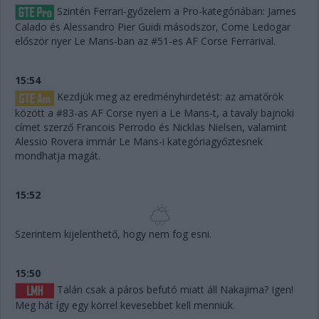
Szintén Ferrari-győzelem a Pro-kategóriában: James
Calado és Alessandro Pier Guidi másodszor, Come Ledogar
először nyer Le Mans-ban az #51-es AF Corse Ferrarival.
15:54
Kezdjük meg az eredményhirdetést: az amatőrök
között a #83-as AF Corse nyeri a Le Mans-t, a tavaly bajnoki
címet szerző Francois Perrodo és Nicklas Nielsen, valamint
Alessio Rovera immár Le Mans-i kategóriagyőztesnek
mondhatja magát.
15:52
Szerintem kijelenthető, hogy nem fog esni.
15:50
Talán csak a páros befutó miatt áll Nakajima? Igen!
Meg hát így egy körrel kevesebbet kell menniük.