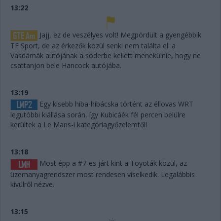
13:22
Jajj, ez de veszélyes volt! Megpördült a gyengébbik
TF Sport, de az érkezők közül senki nem találta el: a
Vasdámák autójának a sóderbe kellett menekülnie, hogy ne
csattanjon bele Hancock autójába.
13:19
Egy kisebb hiba-hibácska történt az éllovas WRT
legutóbbi kiállása során, így Kubicáék fél percen belülre
kerültek a Le Mans-i kategóriagyőzelemtől!
13:18
Most épp a #7-es járt kint a Toyoták közül, az
üzemanyagrendszer most rendesen viselkedik. Legalábbis
kívülről nézve.
13:15