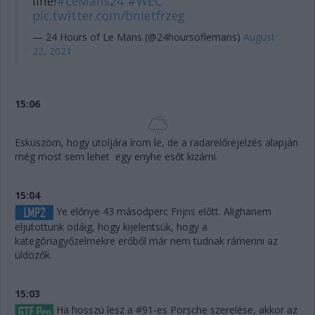
line!
#LeMans24
#WEC
pic.twitter.com/bnietfrzeg
— 24 Hours of Le Mans (@24hoursoflemans)
August
22, 2021
15:06
Esküszöm, hogy utoljára írom le, de a radarelőrejelzés alapján
még most sem lehet egy enyhe esőt kizárni.
15:04
Ye előnye 43 másodperc Frijns előtt. Alighanem
eljutottunk odáig, hogy kijelentsük, hogy a
kategóriagyőzelmekre erőből már nem tudnak rámenni az
üldözők.
15:03
Ha hosszú lesz a #91-es Porsche szerelése, akkor az