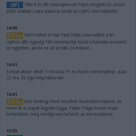
Yifei 8 és fél másodperccel Frijns mögött! Az utolsó
előtti órában csata alakul ki ismét az LMP2 első helyéért!
14:05
Nem telhet el nap Paul Dalla Lana nélkül: a 61
rajthoz álló egység 183 versenyzője közül a kanadai úrvezető
az egyetlen, aki be se ült az idei 24 óráson.
14:01
Szóval akkor: eltelt 11 hosszú F1-es futam versenyideje, azaz
22 óra. És egy még hátra van.
14:01
Ben Keating most veszített Roverához képest, de
mivel őt a csapat legjobb tagja, Felipe Fraga követi majd
befutóként, még mindig nem lefutott az Am küzdelme.
13:55