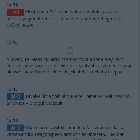
13:18
Most épp a #7-es járt kint a Toyoták közül, az
üzemanyagrendszer most rendesen viselkedik. Legalábbis
kívülről nézve.
13:15
A tavalyi Le Mans időjárási szempontból a soha meg nem
érkező esőről szólt, az idei viszont leginkább a szemerkélő égi
áldásról. Az előző percekben is jelentettek néhány cseppet.
13:13
Tavalyelőtt egyébként Pierre Thiriet-vel volt hasonló
a helyzet – ő végül visszaült.
13:10
Óh, ez nem kicsit kellemetlen. A csendes és lassú
versenyt futó Dragonspeed autóban az úrvezető, Hedman