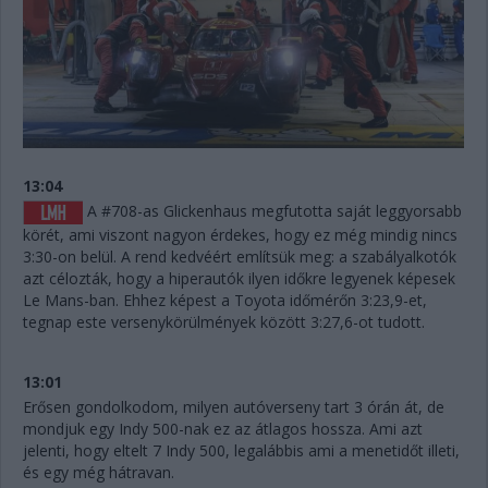
13:04
A #708-as Glickenhaus megfutotta saját leggyorsabb
körét, ami viszont nagyon érdekes, hogy ez még mindig nincs
3:30-on belül. A rend kedvéért említsük meg: a szabályalkotók
azt célozták, hogy a hiperautók ilyen időkre legyenek képesek
Le Mans-ban. Ehhez képest a Toyota időmérőn 3:23,9-et,
tegnap este versenykörülmények között 3:27,6-ot tudott.
13:01
Erősen gondolkodom, milyen autóverseny tart 3 órán át, de
mondjuk egy Indy 500-nak ez az átlagos hossza. Ami azt
jelenti, hogy eltelt 7 Indy 500, legalábbis ami a menetidőt illeti,
és egy még hátravan.