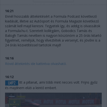
16:21
Ennél hosszabb áttekintésért a Formula Podcast következő
kiadását, illetve az Autósport és Formula Magazin következő
számát kell majd keresni. Tegyetek így, és addig is olvassátok
a Formula.hu-t. Szeretett kollégáim, Gobodics Tamás és
Balogh Tamás nevében is nagyon köszönöm a 25 órás kitartó
figyelmet, reméljük, hogy élveztétek a versenyt, és jövőre is a
24 órás közvetítéssel tartotok majd!
16:16
Rövid áttekintés ide kattintva olvasható.
16:12
Itt a pillanat, ami több mint necces volt: Frijns győz
és majdnem elüti a leintő embert.