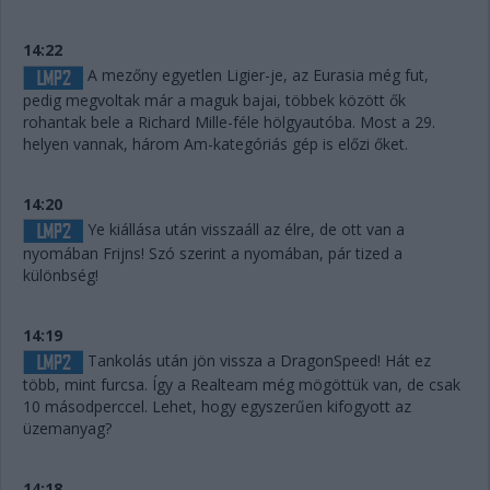
14:22
A mezőny egyetlen Ligier-je, az Eurasia még fut,
pedig megvoltak már a maguk bajai, többek között ők
rohantak bele a Richard Mille-féle hölgyautóba. Most a 29.
helyen vannak, három Am-kategóriás gép is előzi őket.
14:20
Ye kiállása után visszaáll az élre, de ott van a
nyomában Frijns! Szó szerint a nyomában, pár tized a
különbség!
14:19
Tankolás után jön vissza a DragonSpeed! Hát ez
több, mint furcsa. Így a Realteam még mögöttük van, de csak
10 másodperccel. Lehet, hogy egyszerűen kifogyott az
üzemanyag?
14:18