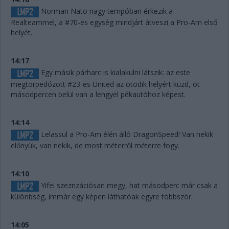
Norman Nato nagy tempóban érkezik a
Realteammel, a #70-es egység mindjárt átveszi a Pro-Am első
helyét.
14:17
Egy másik párharc is kialakulni látszik: az este
megtorpedózott #23-es United az ötödik helyért küzd, öt
másodpercen belül van a lengyel pékautóhoz képest.
14:14
Lelassul a Pro-Am élén álló DragonSpeed! Van nekik
előnyük, van nekik, de most méterről méterre fogy.
14:10
Yifei szeznzációsan megy, hat másodperc már csak a
különbség, immár egy képen láthatóak egyre többször.
14:05