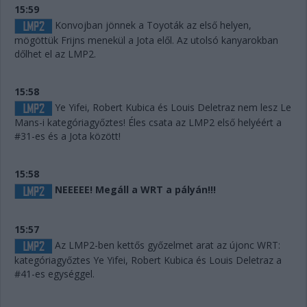
15:59
Konvojban jönnek a Toyoták az első helyen,
mögöttük Frijns menekül a Jota elől. Az utolsó kanyarokban
dőlhet el az LMP2.
15:58
Ye Yifei, Robert Kubica és Louis Deletraz nem lesz Le
Mans-i kategóriagyőztes! Éles csata az LMP2 első helyéért a
#31-es és a Jota között!
15:58
NEEEEE! Megáll a WRT a pályán!!!
15:57
Az LMP2-ben kettős győzelmet arat az újonc WRT:
kategóriagyőztes Ye Yifei, Robert Kubica és Louis Deletraz a
#41-es egységgel.