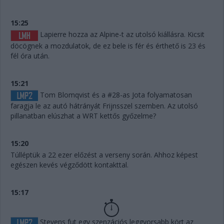
15:25
Lapierre hozza az Alpine-t az utolsó kiállásra. Kicsit
döcögnek a mozdulatok, de ez bele is fér és érthető is 23 és
fél óra után.
15:21
Tom Blomqvist és a #28-as Jota folyamatosan
faragja le az autó hátrányát Frijnsszel szemben. Az utolsó
pillanatban elúszhat a WRT kettős győzelme?
15:20
Túlléptük a 22 ezer előzést a verseny során. Ahhoz képest
egészen kevés végződött kontakttal.
15:17
Stevens fut egy szenzációs leggyorsabb kört az