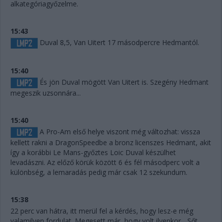
alkategóriagyőzelme.
15:43
Duval 8,5, Van Uitert 17 másodpercre Hedmantól.
15:40
És jön Duval mögött Van Uitert is. Szegény Hedmant
megeszik uzsonnára...
15:40
A Pro-Am első helye viszont még változhat: vissza
kellett rakni a DragonSpeedbe a bronz licenszes Hedmant, akit
így a korábbi Le Mans-győztes Loic Duval készülhet
levadászni. Az előző körük között 6 és fél másodperc volt a
különbség, a lemaradás pedig már csak 12 szekundum.
15:38
22 perc van hátra, itt merül fel a kérdés, hogy lesz-e még
valamilyen fordulat. Megesett már, hogy volt ilyenkor... Sőt,