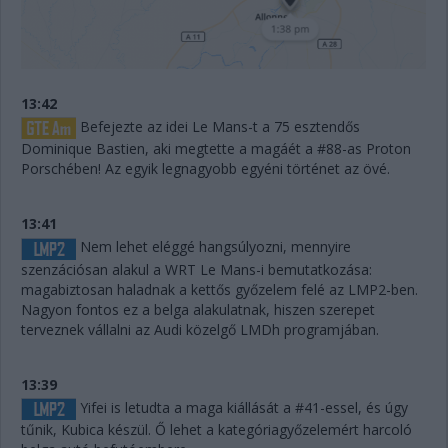
13:42
Befejezte az idei Le Mans-t a 75 esztendős
Dominique Bastien, aki megtette a magáét a #88-as Proton
Porschében! Az egyik legnagyobb egyéni történet az övé.
13:41
Nem lehet eléggé hangsúlyozni, mennyire
szenzációsan alakul a WRT Le Mans-i bemutatkozása:
magabiztosan haladnak a kettős győzelem felé az LMP2-ben.
Nagyon fontos ez a belga alakulatnak, hiszen szerepet
terveznek vállalni az Audi közelgő LMDh programjában.
13:39
Yifei is letudta a maga kiállását a #41-essel, és úgy
tűnik, Kubica készül. Ő lehet a kategóriagyőzelemért harcoló