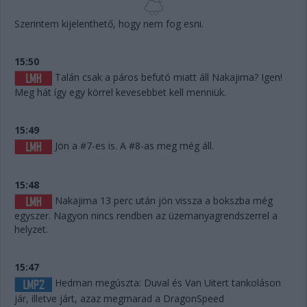
Szerintem kijelenthető, hogy nem fog esni.
15:50
Talán csak a páros befutó miatt áll Nakajima? Igen!
Meg hát így egy körrel kevesebbet kell menniük.
15:49
Jön a #7-es is. A #8-as meg még áll.
15:48
Nakajima 13 perc után jön vissza a bokszba még
egyszer. Nagyon nincs rendben az üzemanyagrendszerrel a
helyzet.
15:47
Hedman megúszta: Duval és Van Uitert tankoláson
jár, illetve járt, azaz megmarad a DragonSpeed