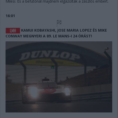
Milesi. És a befutónál majdnem elgázolták a zászlós embert.
16:01
KAMUI KOBAYASHI, JOSE MARIA LOPEZ ÉS MIKE
CONWAY MEGNYERI A 89. LE MANS-I 24 ÓRÁST!