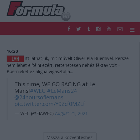
F1
PARC FERMÉ
FORMULA
MOTOR
16:20
NEMZETKÖZI
HAZAI
Itt láthatjuk, mit művelt Oliver Pla Buemivel. Persze
nem lehet elítélni ezért, rettenetesen nehéz féktáv volt –
RETRO
EGYÉB
Buemiéket ez aligha vigasztalja...
PODCAST
SHOP
LIVE
TIPPJÁTÉK
This time, WE GO RACING at Le
DIGITÁLIS MAGAZIN
PONTÁLLÁSOK
Mans!
#WEC
#LeMans24
VERSENYNAPTÁRAK
@24hoursoflemans
pic.twitter.com/Y9Zcf0MZLf
— WEC (@FIAWEC)
August 21, 2021
Vissza a közvetítéshez