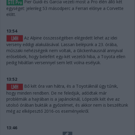
Pier Guidi és Garcia vezeti most a Pro élén álló két
egységet: jelenleg 53 másodperc a Ferrari előnye a Corvette
előtt.
13:54
Az Alpine összességében elégedett lehet az idei
verseny eddigi alakulásával. Lassan belépünk a 23. órába,
műszaki nehézségeik nem voltak, a Glickenhausnál annyival
erősebbek, hogy belefért egy-két vezetői hiba, a Toyota ellen
pedig hibátlan versennyel sem lett volna esélyük.
13:52
Bő két óra van hátra, és a Toyotáknál úgy tűnik,
hogy minden rendben. De ne feledjük, adódtak már
problémák a hajrában is a japánoknál, Lópezék két éve az
utolsó órában bukták a győzelmet, és akkor nem is beszéltünk
még az elképesztő 2016-os eseményekről.
13:46