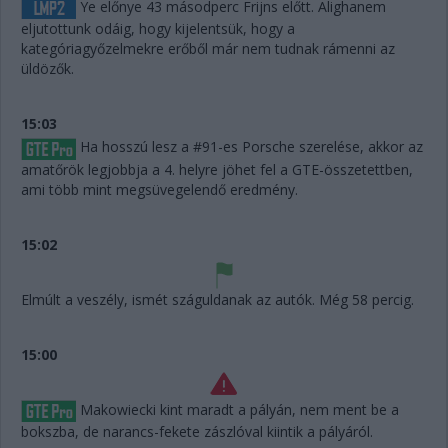
Ye előnye 43 másodperc Frijns előtt. Alighanem
eljutottunk odáig, hogy kijelentsük, hogy a
kategóriagyőzelmekre erőből már nem tudnak rámenni az
üldözők.
15:03
Ha hosszú lesz a #91-es Porsche szerelése, akkor az
amatőrök legjobbja a 4. helyre jöhet fel a GTE-összetettben,
ami több mint megsüvegelendő eredmény.
15:02
Elmúlt a veszély, ismét száguldanak az autók. Még 58 percig.
15:00
Makowiecki kint maradt a pályán, nem ment be a
bokszba, de narancs-fekete zászlóval kiintik a pályáról.