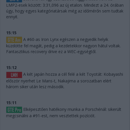
LMP2-esek között: 3:31,096 az új etalon. Mindezt a 24. órában
úgy, hogy egyes kategóriatársak még az időmérőn sem tudtak
ennyit.
15:15
A #60-as Iron Lynx egészen a negyedik helyik
küzdötte fel magát, pedig a kezdetekkor nagyon hátul voltak.
Fantasztikus recovery drive ez a WEC-egységtől.
15:12
A két japán hozza a cél felé a két Toyotát: Kobayashi
először nyerhet Le Mans-t, Nakajima a sorozatban elért
három siker után lesz második.
15:11
Elképesztően hatékony munka a Porschénál: sikerült
megcsinálni a #91-est, nem vesztettek pozíciót.