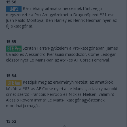
15:56
Bár néhány pillanatra neccesnek tűnt, végül
megszerezte a Pro-Am győzelmét a DragonSpeed #21-ese:
Juan Pablo Montoya, Ben Hanley és Henrik Hedman nyeri az
új alkategóriát.
15:55
Szintén Ferrari-győzelem a Pro-kategóriában: James
Calado és Alessandro Pier Guidi másodszor, Come Ledogar
először nyer Le Mans-ban az #51-es AF Corse Ferrarival.
15:54
Kezdjük meg az eredményhirdetést: az amatőrök
között a #83-as AF Corse nyeri a Le Mans-t, a tavaly bajnoki
címet szerző Francois Perrodo és Nicklas Nielsen, valamint
Alessio Rovera immár Le Mans-i kategóriagyőztesnek
mondhatja magát.
15:52