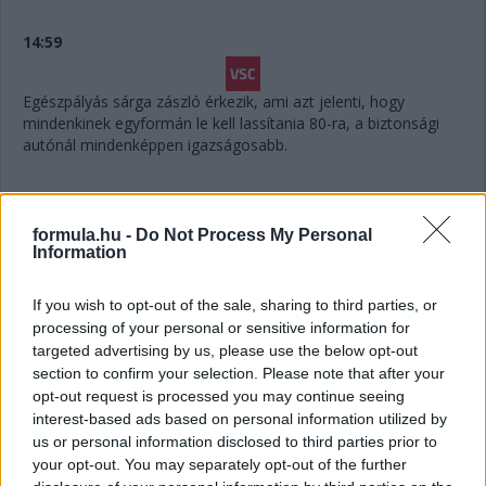
14:59
Egészpályás sárga zászló érkezik, ami azt jelenti, hogy
mindenkinek egyformán le kell lassítania 80-ra, a biztonsági
autónál mindenképpen igazságosabb.
14:58
Megvolt a #41-es utolsó előtti kiállása is, Yifei maradt
formula.hu -
Do Not Process My Personal
Information
az autóban.
If you wish to opt-out of the sale, sharing to third parties, or
14:56
processing of your personal or sensitive information for
targeted advertising by us, please use the below opt-out
Húha! Makowiecki keresztülszáguldott az utolsó
section to confirm your selection. Please note that after your
sikánon, és elhagyta a diffúzorát! Aztán újabb darabok esnek
opt-out request is processed you may continue seeing
le az autóról, aminek elment a fékje a kritikus pillanatban a
interest-based ads based on personal information utilized by
versenyző elmondása szerint.
us or personal information disclosed to third parties prior to
your opt-out. You may separately opt-out of the further