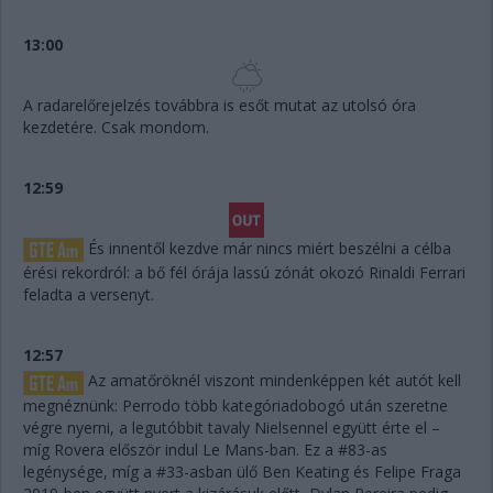
13:00
A radarelőrejelzés továbbra is esőt mutat az utolsó óra
kezdetére. Csak mondom.
12:59
És innentől kezdve már nincs miért beszélni a célba
érési rekordról: a bő fél órája lassú zónát okozó Rinaldi Ferrari
feladta a versenyt.
12:57
Az amatőröknél viszont mindenképpen két autót kell
megnéznünk: Perrodo több kategóriadobogó után szeretne
végre nyerni, a legutóbbit tavaly Nielsennel együtt érte el –
míg Rovera először indul Le Mans-ban. Ez a #83-as
legénysége, míg a #33-asban ülő Ben Keating és Felipe Fraga