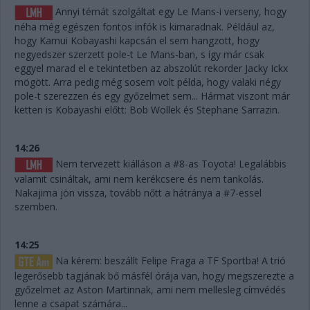
Annyi témát szolgáltat egy Le Mans-i verseny, hogy
néha még egészen fontos infók is kimaradnak. Például az,
hogy Kamui Kobayashi kapcsán el sem hangzott, hogy
negyedszer szerzett pole-t Le Mans-ban, s így már csak
eggyel marad el e tekintetben az abszolút rekorder Jacky Ickx
mögött. Arra pedig még sosem volt példa, hogy valaki négy
pole-t szerezzen és egy győzelmet sem... Hármat viszont már
ketten is Kobayashi előtt: Bob Wollek és Stephane Sarrazin.
14:26
Nem tervezett kiálláson a #8-as Toyota! Legalábbis
valamit csináltak, ami nem kerékcsere és nem tankolás.
Nakajima jön vissza, tovább nőtt a hátránya a #7-essel
szemben.
14:25
Na kérem: beszállt Felipe Fraga a TF Sportba! A trió
legerősebb tagjának bő másfél órája van, hogy megszerezte a
győzelmet az Aston Martinnak, ami nem mellesleg címvédés
lenne a csapat számára...