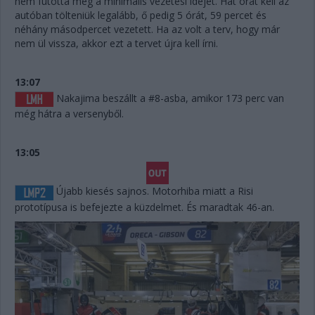
nem futotta meg a minimális vezetési idejét. Hat órát kell az
autóban tölteniük legalább, ő pedig 5 órát, 59 percet és
néhány másodpercet vezetett. Ha az volt a terv, hogy már
nem ül vissza, akkor ezt a tervet újra kell írni.
13:07
Nakajima beszállt a #8-asba, amikor 173 perc van
még hátra a versenyből.
13:05
Újabb kiesés sajnos. Motorhiba miatt a Risi
prototípusa is befejezte a küzdelmet. És maradtak 46-an.