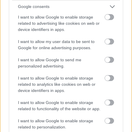
Google consents
14:44
I want to allow Google to enable storage
Akárhogy számolom, a két WRT-nek még két-két
related to advertising like cookies on web or
kiállása lesz, hacsak nem jön egy hosszabb megszakítás,
device identifiers in apps.
lassú zóna, safety car, vagy ilyesmi.
I want to allow my user data to be sent to
Google for online advertising purposes.
14:42
Brundle hozza majd a célba a P2 5-6. helyéért
I want to allow Google to send me
harcoló lengyel autót. Nagyon szép versenyt teljesített az
personalized advertising.
Inter Europol, minden elismerést megérdemelnek.
I want to allow Google to enable storage
related to analytics like cookies on web or
14:40
device identifiers in apps.
Amit viszont le lehetne, az Frijns 10 másodperces
hátránya Yifeijel szemben... Csakhogy van valami baj a #31-es
I want to allow Google to enable storage
WRT emelőjével, így az utolsó kerékcserénél valamennyit
related to functionality of the website or app.
biztosan veszítenek majd.
I want to allow Google to enable storage
14:39
related to personalization.