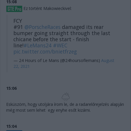
15:08
Ez történt Makowieckivel:
FCY
#91
@PorscheRaces
damaged its rear
bumper going straight through the last
chicane before the start - finish
line!
#LeMans24
#WEC
pic.twitter.com/bnietfrzeg
— 24 Hours of Le Mans (@24hoursoflemans)
August
22, 2021
15:06
Esküszöm, hogy utoljára írom le, de a radarelőrejelzés alapján
még most sem lehet egy enyhe esőt kizárni.
15:04