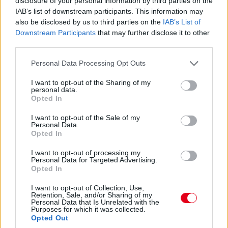
disclosure of your personal information by third parties on the
14:53
IAB’s list of downstream participants. This information may
A hátsó gumikat le tudták ugyan cserélni, de megint
also be disclosed by us to third parties on the
IAB’s List of
ugrálni kellett az autón, mert az emelő, az bizony továbbra
Downstream Participants
that may further disclose it to other
sem működik rendesen.
third parties.
Please note that this website/app uses one or more Google
Personal Data Processing Opt Outs
14:53
services and may gather and store information including but
Hajjajj... A #31-es kerékcserén. Vajon most sima
not limited to your visit or usage behaviour. You may click to
I want to opt-out of the Sharing of my
personal data.
lesz?
grant or deny consent to Google and its third-party tags to
Opted In
use your data for below specified purposes in below Google
consent section.
I want to opt-out of the Sale of my
14:46
Personal Data.
Opted In
A PR1 Mathiasen azóta sem jött ki, hivatalosan nem
I want to opt-out of processing my
estek ki, de semmi jele nincs annak, hogy ez az autó még
Personal Data for Targeted Advertising.
megmozdulna. Maradtak 45-en.
Opted In
I want to opt-out of Collection, Use,
Retention, Sale, and/or Sharing of my
14:45
Personal Data that Is Unrelated with the
Purposes for which it was collected.
Opted Out
Egyre közelebb az eső. Egyre-egyre közelebb.