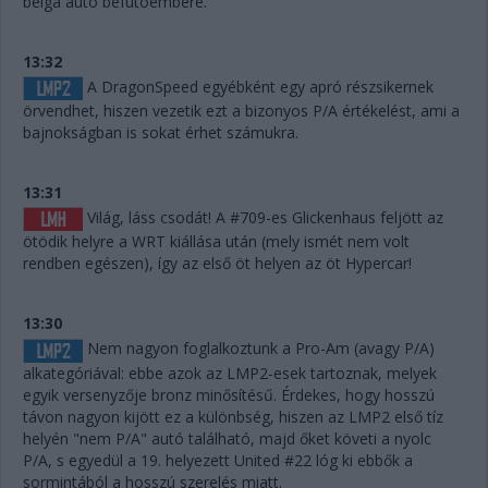
belga autó befutóembere.
13:32
A DragonSpeed egyébként egy apró részsikernek
örvendhet, hiszen vezetik ezt a bizonyos P/A értékelést, ami a
bajnokságban is sokat érhet számukra.
13:31
Világ, láss csodát! A #709-es Glickenhaus feljött az
ötödik helyre a WRT kiállása után (mely ismét nem volt
rendben egészen), így az első öt helyen az öt Hypercar!
13:30
Nem nagyon foglalkoztunk a Pro-Am (avagy P/A)
alkategóriával: ebbe azok az LMP2-esek tartoznak, melyek
egyik versenyzője bronz minősítésű. Érdekes, hogy hosszú
távon nagyon kijött ez a különbség, hiszen az LMP2 első tíz
helyén "nem P/A" autó található, majd őket követi a nyolc
P/A, s egyedül a 19. helyezett United #22 lóg ki ebbők a
sormintából a hosszú szerelés miatt.