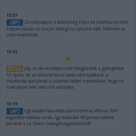
13:27
23 másodperc a különbség Frijns és Deletraz között!
Szépen lassan az összes kategória nyitottá válik. Mármint az
LMH kivételével.
13:22
Jajj, ez de veszélyes volt! Megpördült a gyengébbik
TF Sport, de az érkezők közül senki nem találta el: a
Vasdámák autójának a sóderbe kellett menekülnie, hogy ne
csattanjon bele Hancock autójába.
13:19
Egy kisebb hiba-hibácska történt az éllovas WRT
legutóbbi kiállása során, így Kubicáék fél percen belülre
kerültek a Le Mans-i kategóriagyőzelemtől!