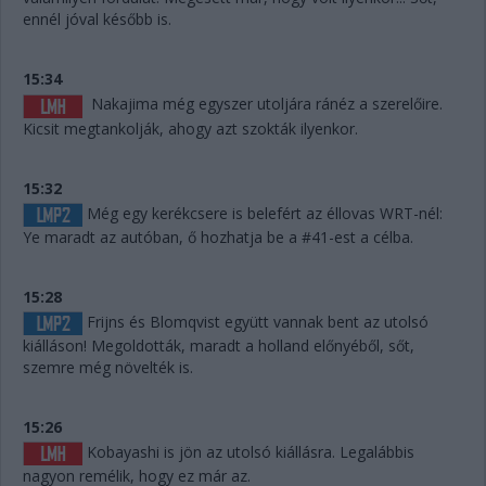
ennél jóval később is.
15:34
Nakajima még egyszer utoljára ránéz a szerelőire.
Kicsit megtankolják, ahogy azt szokták ilyenkor.
15:32
Még egy kerékcsere is belefért az éllovas WRT-nél:
Ye maradt az autóban, ő hozhatja be a #41-est a célba.
15:28
Frijns és Blomqvist együtt vannak bent az utolsó
kiálláson! Megoldották, maradt a holland előnyéből, sőt,
szemre még növelték is.
15:26
Kobayashi is jön az utolsó kiállásra. Legalábbis
nagyon remélik, hogy ez már az.