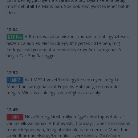
2019-ben együtt nyert a kizárásuk előtt, Dylan Pereira pedig
most debütált Le Mans-ban. Sok-sok első győztes lehet hát itt
idén.
12:54
A Pro éllovasában viszont vannak korábbi győztesek,
hiszen Calado és Pier Guidi együtt nyertek 2019-ben, míg
Ledogar eddigi megjobb eredménye egy Am-kategóriás 5.
hely a Car Guy Racinggel.
12:52
Az LMP2-t vezető trió egyike sem nyert még Le
Mans-ban kategóriát: sőt Frijns és Habsburg nem is indult
még, s Milesi is csak egyszer, méghozzá tavaly.
12:49
Nézzük meg kicsit, milyen "győzelmi tapasztalata"
van az éllovasoknak. A Kobayashi, Conway, López hármasnak
mindenképpen van, főleg utóbbinak, na de nem Le Mans-ban
– mindhárman első győzelmüket szerezhetik a 24 óráson.