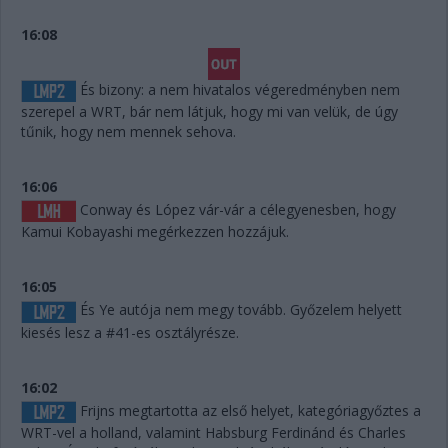
16:08
És bizony: a nem hivatalos végeredményben nem
szerepel a WRT, bár nem látjuk, hogy mi van velük, de úgy
tűnik, hogy nem mennek sehova.
16:06
Conway és López vár-vár a célegyenesben, hogy
Kamui Kobayashi megérkezzen hozzájuk.
16:05
És Ye autója nem megy tovább. Győzelem helyett
kiesés lesz a #41-es osztályrésze.
16:02
Frijns megtartotta az első helyet, kategóriagyőztes a
WRT-vel a holland, valamint Habsburg Ferdinánd és Charles