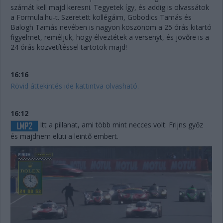
számát kell majd keresni. Tegyetek így, és addig is olvassátok
a Formula.hu-t. Szeretett kollégáim, Gobodics Tamás és
Balogh Tamás nevében is nagyon köszönöm a 25 órás kitartó
figyelmet, reméljük, hogy élveztétek a versenyt, és jövőre is a
24 órás közvetítéssel tartotok majd!
16:16
Rövid áttekintés ide kattintva olvasható.
16:12
Itt a pillanat, ami több mint necces volt: Frijns győz
és majdnem elüti a leintő embert.