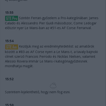
15:55
Szintén Ferrari-győzelem a Pro-kategóriában: James
Calado és Alessandro Pier Guidi másodszor, Come Ledogar
először nyer Le Mans-ban az #51-es AF Corse Ferrarival.
15:54
Kezdjük meg az eredményhirdetést: az amatőrök
között a #83-as AF Corse nyeri a Le Mans-t, a tavaly bajnoki
címet szerző Francois Perrodo és Nicklas Nielsen, valamint
Alessio Rovera immár Le Mans-i kategóriagyőztesnek
mondhatja magát.
15:52
Szerintem kijelenthető, hogy nem fog esni.
15:50