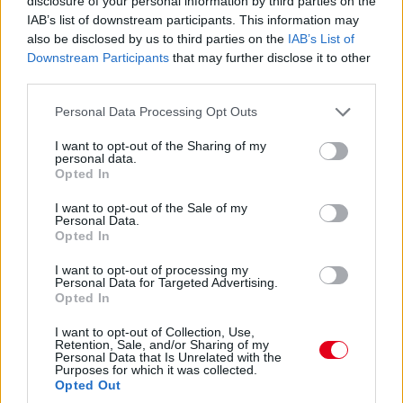
disclosure of your personal information by third parties on the
IAB’s list of downstream participants. This information may
14:53
also be disclosed by us to third parties on the
IAB’s List of
Hajjajj... A #31-es kerékcserén. Vajon most sima
Downstream Participants
that may further disclose it to other
lesz?
third parties.
Please note that this website/app uses one or more Google
Personal Data Processing Opt Outs
14:46
services and may gather and store information including but
not limited to your visit or usage behaviour. You may click to
I want to opt-out of the Sharing of my
personal data.
grant or deny consent to Google and its third-party tags to
Opted In
A PR1 Mathiasen azóta sem jött ki, hivatalosan nem
use your data for below specified purposes in below Google
estek ki, de semmi jele nincs annak, hogy ez az autó még
consent section.
I want to opt-out of the Sale of my
megmozdulna. Maradtak 45-en.
Personal Data.
Opted In
14:45
I want to opt-out of processing my
Personal Data for Targeted Advertising.
Opted In
Egyre közelebb az eső. Egyre-egyre közelebb.
I want to opt-out of Collection, Use,
Retention, Sale, and/or Sharing of my
Personal Data that Is Unrelated with the
14:44
Purposes for which it was collected.
Akárhogy számolom, a két WRT-nek még két-két
Opted Out
kiállása lesz, hacsak nem jön egy hosszabb megszakítás,