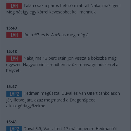
Talán csak a páros befutó miatt áll Nakajima? Igen!
Meg hát így egy körrel kevesebbet kell menniük.
15:49
Jön a #7-es is. A #8-as meg még áll.
15:48
Nakajima 13 perc után jön vissza a bokszba még
egyszer. Nagyon nincs rendben az üzemanyagrendszerrel a
helyzet.
15:47
Hedman megúszta: Duval és Van Uitert tankoláson
jár, illetve járt, azaz megmarad a DragonSpeed
alkategóriagyőzelme.
15:43
Duval 8,5, Van Uitert 17 másodpercre Hedmantól.