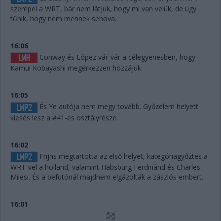
szerepel a WRT, bár nem látjuk, hogy mi van velük, de úgy
tűnik, hogy nem mennek sehova.
16:06
Conway és López vár-vár a célegyenesben, hogy
Kamui Kobayashi megérkezzen hozzájuk.
16:05
És Ye autója nem megy tovább. Győzelem helyett
kiesés lesz a #41-es osztályrésze.
16:02
Frijns megtartotta az első helyet, kategóriagyőztes a
WRT-vel a holland, valamint Habsburg Ferdinánd és Charles
Milesi. És a befutónál majdnem elgázolták a zászlós embert.
16:01