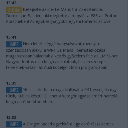
13:42
Befejezte az idei Le Mans-t a 75 esztendős
Dominique Bastien, aki megtette a magáét a #88-as Proton
Porschében! Az egyik legnagyobb egyéni történet az övé.
13:41
Nem lehet eléggé hangsúlyozni, mennyire
szenzációsan alakul a WRT Le Mans-i bemutatkozása:
magabiztosan haladnak a kettős győzelem felé az LMP2-ben.
Nagyon fontos ez a belga alakulatnak, hiszen szerepet
terveznek vállalni az Audi közelgő LMDh programjában.
13:39
Yifei is letudta a maga kiállását a #41-essel, és úgy
tűnik, Kubica készül. Ő lehet a kategóriagyőzelemért harcoló
belga autó befutóembere.
13:32
A DragonSpeed egyébként egy apró részsikernek