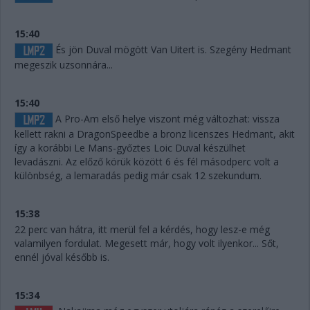
15:40
És jön Duval mögött Van Uitert is. Szegény Hedmant
megeszik uzsonnára...
15:40
A Pro-Am első helye viszont még változhat: vissza
kellett rakni a DragonSpeedbe a bronz licenszes Hedmant, akit
így a korábbi Le Mans-győztes Loic Duval készülhet
levadászni. Az előző körük között 6 és fél másodperc volt a
különbség, a lemaradás pedig már csak 12 szekundum.
15:38
22 perc van hátra, itt merül fel a kérdés, hogy lesz-e még
valamilyen fordulat. Megesett már, hogy volt ilyenkor... Sőt,
ennél jóval később is.
15:34