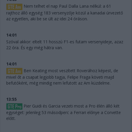
Nem telhet el nap Paul Dalla Lana nélkül: a 61
rajthoz álló egység 183 versenyzője közül a kanadai úrvezető
az egyetlen, aki be se ült az idei 24 óráson.
14:01
Szóval akkor: eltelt 11 hosszú F1-es futam versenyideje, azaz
22 óra. És egy még hátra van.
14:01
Ben Keating most veszített Roverához képest, de
mivel őt a csapat legjobb tagja, Felipe Fraga követi majd
befutóként, még mindig nem lefutott az Am küzdelme.
13:55
Pier Guidi és Garcia vezeti most a Pro élén álló két
egységet: jelenleg 53 másodperc a Ferrari előnye a Corvette
előtt.