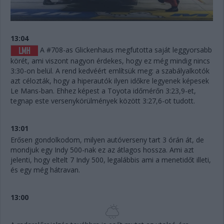
13:04
A #708-as Glickenhaus megfutotta saját leggyorsabb
körét, ami viszont nagyon érdekes, hogy ez még mindig nincs
3:30-on belül. A rend kedvéért említsük meg: a szabályalkotók
azt célozták, hogy a hiperautók ilyen időkre legyenek képesek
Le Mans-ban. Ehhez képest a Toyota időmérőn 3:23,9-et,
tegnap este versenykörülmények között 3:27,6-ot tudott.
13:01
Erősen gondolkodom, milyen autóverseny tart 3 órán át, de
mondjuk egy Indy 500-nak ez az átlagos hossza. Ami azt
jelenti, hogy eltelt 7 Indy 500, legalábbis ami a menetidőt illeti,
és egy még hátravan.
13:00