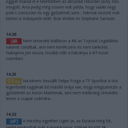
eggyel marad el e tekintetben az abszolút rekorder Jacky Ickx
mögött. Arra pedig még sosem volt példa, hogy valaki négy
pole-t szerezzen és egy győzelmet sem... Hármat viszont már
ketten is Kobayashi előtt: Bob Wollek és Stephane Sarrazin.
14:26
Nem tervezett kiálláson a #8-as Toyota! Legalábbis
valamit csináltak, ami nem kerékcsere és nem tankolás.
Nakajima jön vissza, tovább nőtt a hátránya a #7-essel
szemben.
14:25
Na kérem: beszállt Felipe Fraga a TF Sportba! A trió
legerősebb tagjának bő másfél órája van, hogy megszerezte a
győzelmet az Aston Martinnak, ami nem mellesleg címvédés
lenne a csapat számára...
14:22
A mezőny egyetlen Ligier-je, az Eurasia még fut,
pedig megvoltak már a maguk bajai, többek között ők