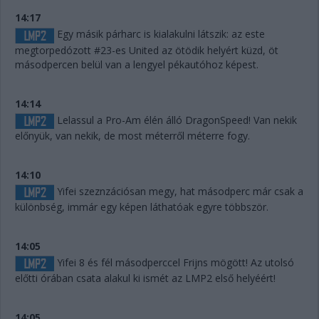
14:17
Egy másik párharc is kialakulni látszik: az este
megtorpedózott #23-es United az ötödik helyért küzd, öt
másodpercen belül van a lengyel pékautóhoz képest.
14:14
Lelassul a Pro-Am élén álló DragonSpeed! Van nekik
előnyük, van nekik, de most méterről méterre fogy.
14:10
Yifei szeznzációsan megy, hat másodperc már csak a
különbség, immár egy képen láthatóak egyre többször.
14:05
Yifei 8 és fél másodperccel Frijns mögött! Az utolsó
előtti órában csata alakul ki ismét az LMP2 első helyéért!
14:05