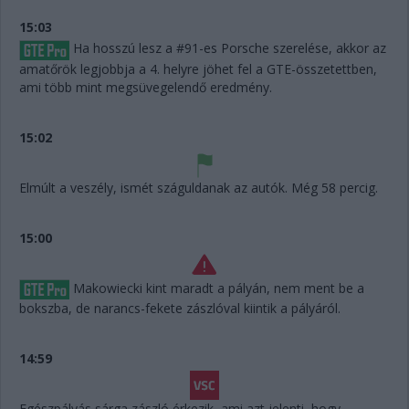
15:03
Ha hosszú lesz a #91-es Porsche szerelése, akkor az
amatőrök legjobbja a 4. helyre jöhet fel a GTE-összetettben,
ami több mint megsüvegelendő eredmény.
15:02
Elmúlt a veszély, ismét száguldanak az autók. Még 58 percig.
15:00
Makowiecki kint maradt a pályán, nem ment be a
bokszba, de narancs-fekete zászlóval kiintik a pályáról.
14:59
Egészpályás sárga zászló érkezik, ami azt jelenti, hogy