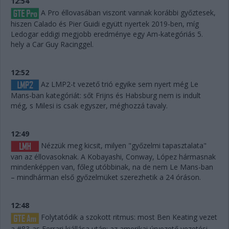
12:54
A Pro éllovasában viszont vannak korábbi győztesek,
hiszen Calado és Pier Guidi együtt nyertek 2019-ben, míg
Ledogar eddigi megjobb eredménye egy Am-kategóriás 5.
hely a Car Guy Racinggel.
12:52
Az LMP2-t vezető trió egyike sem nyert még Le
Mans-ban kategóriát: sőt Frijns és Habsburg nem is indult
még, s Milesi is csak egyszer, méghozzá tavaly.
12:49
Nézzük meg kicsit, milyen "győzelmi tapasztalata"
van az éllovasoknak. A Kobayashi, Conway, López hármasnak
mindenképpen van, főleg utóbbinak, na de nem Le Mans-ban
– mindhárman első győzelmüket szerezhetik a 24 óráson.
12:48
Folytatódik a szokott ritmus: most Ben Keating vezet
a #83-as Ferrari kiállása után: az amerikai úrvezető vezetési