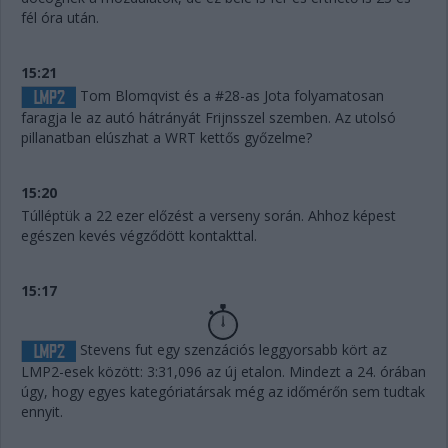
fél óra után.
15:21
Tom Blomqvist és a #28-as Jota folyamatosan
faragja le az autó hátrányát Frijnsszel szemben. Az utolsó
pillanatban elúszhat a WRT kettős győzelme?
15:20
Túlléptük a 22 ezer előzést a verseny során. Ahhoz képest
egészen kevés végződött kontakttal.
15:17
Stevens fut egy szenzációs leggyorsabb kört az
LMP2-esek között: 3:31,096 az új etalon. Mindezt a 24. órában
úgy, hogy egyes kategóriatársak még az időmérőn sem tudtak
ennyit.