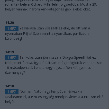
rohantak bele a Richard Mille-féle hölgyautóba. Most a 29.
helyen vannak, három Am-kategóriás gép is előzi őket.
14:20
Ye kiállása után visszaáll az élre, de ott van a
nyomában Frijns! Szó szerint a nyomában, pár tized a
különbség!
14:19
Tankolás után jön vissza a DragonSpeed! Hát ez
több, mint furcsa. Így a Realteam még mögöttük van, de csak
10 másodperccel. Lehet, hogy egyszerűen kifogyott az
üzemanyag?
14:18
Norman Nato nagy tempóban érkezik a
Realteammel, a #70-es egység mindjárt átveszi a Pro-Am első
helyét.