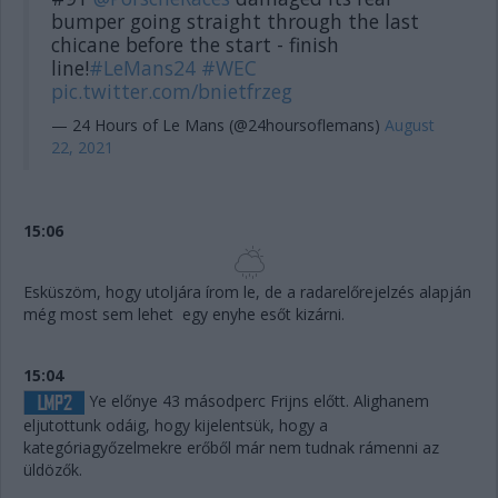
bumper going straight through the last
chicane before the start - finish
line!
#LeMans24
#WEC
pic.twitter.com/bnietfrzeg
— 24 Hours of Le Mans (@24hoursoflemans)
August
22, 2021
15:06
Esküszöm, hogy utoljára írom le, de a radarelőrejelzés alapján
még most sem lehet egy enyhe esőt kizárni.
15:04
Ye előnye 43 másodperc Frijns előtt. Alighanem
eljutottunk odáig, hogy kijelentsük, hogy a
kategóriagyőzelmekre erőből már nem tudnak rámenni az
üldözők.