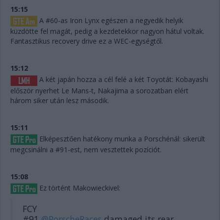
15:15
A #60-as Iron Lynx egészen a negyedik helyik
küzdötte fel magát, pedig a kezdetekkor nagyon hátul voltak.
Fantasztikus recovery drive ez a WEC-egységtől.
15:12
A két japán hozza a cél felé a két Toyotát: Kobayashi
először nyerhet Le Mans-t, Nakajima a sorozatban elért
három siker után lesz második.
15:11
Elképesztően hatékony munka a Porschénál: sikerült
megcsinálni a #91-est, nem vesztettek pozíciót.
15:08
Ez történt Makowieckivel:
FCY
#91
@PorscheRaces
damaged its rear