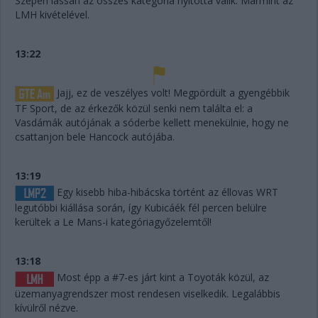
Szépen lassan az összes kategória nyitottá válik. Mármint az
LMH kivételével.
13:22
Jajj, ez de veszélyes volt! Megpördült a gyengébbik
TF Sport, de az érkezők közül senki nem találta el: a
Vasdámák autójának a sóderbe kellett menekülnie, hogy ne
csattanjon bele Hancock autójába.
13:19
Egy kisebb hiba-hibácska történt az éllovas WRT
legutóbbi kiállása során, így Kubicáék fél percen belülre
kerültek a Le Mans-i kategóriagyőzelemtől!
13:18
Most épp a #7-es járt kint a Toyoták közül, az
üzemanyagrendszer most rendesen viselkedik. Legalábbis
kívülről nézve.