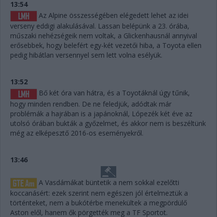
13:54
Az Alpine összességében elégedett lehet az idei
verseny eddigi alakulásával. Lassan belépünk a 23. órába,
műszaki nehézségeik nem voltak, a Glickenhausnál annyival
erősebbek, hogy belefért egy-két vezetői hiba, a Toyota ellen
pedig hibátlan versennyel sem lett volna esélyük.
13:52
Bő két óra van hátra, és a Toyotáknál úgy tűnik,
hogy minden rendben. De ne feledjük, adódtak már
problémák a hajrában is a japánoknál, Lópezék két éve az
utolsó órában bukták a győzelmet, és akkor nem is beszéltünk
még az elképesztő 2016-os eseményekről.
13:46
A Vasdámákat büntetik a nem sokkal ezelőtti
koccanásért: ezek szerint nem egészen jól értelmeztük a
történteket, nem a bukótérbe menekültek a megpördülő
Aston elől, hanem ők pörgették meg a TF Sportot.