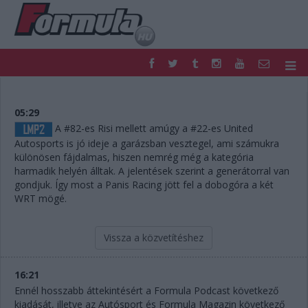
F1
PARC FERMÉ
FORMULA
MOTOR
05:29
NEMZETKÖZI
HAZAI
A #82-es Risi mellett amúgy a #22-es United
Autosports is jó ideje a garázsban vesztegel, ami számukra
RETRO
EGYÉB
különösen fájdalmas, hiszen nemrég még a kategória
PODCAST
SHOP
harmadik helyén álltak. A jelentések szerint a generátorral van
LIVE
TIPPJÁTÉK
gondjuk. Így most a Panis Racing jött fel a dobogóra a két
DIGITÁLIS MAGAZIN
PONTÁLLÁSOK
WRT mögé.
VERSENYNAPTÁRAK
Vissza a közvetítéshez
16:21
Ennél hosszabb áttekintésért a Formula Podcast következő
kiadását, illetve az Autósport és Formula Magazin következő