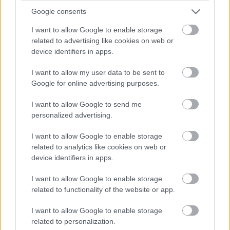
lassú zóna, safety car, vagy ilyesmi.
Google consents
I want to allow Google to enable storage
14:42
related to advertising like cookies on web or
Brundle hozza majd a célba a P2 5-6. helyéért
device identifiers in apps.
harcoló lengyel autót. Nagyon szép versenyt teljesített az
Inter Europol, minden elismerést megérdemelnek.
I want to allow my user data to be sent to
Google for online advertising purposes.
14:40
I want to allow Google to send me
Amit viszont le lehetne, az Frijns 10 másodperces
personalized advertising.
hátránya Yifeijel szemben... Csakhogy van valami baj a #31-es
WRT emelőjével, így az utolsó kerékcserénél valamennyit
I want to allow Google to enable storage
biztosan veszítenek majd.
related to analytics like cookies on web or
device identifiers in apps.
14:39
I want to allow Google to enable storage
A Próban Pier Guidi és Garcia között 50 másodperc
related to functionality of the website or app.
van. Ezt egy safety car éppen-éppen lenullázhatja még, de
erőből ezt még annyira se lehet itt ledolgozni, ahogy a 100-at
I want to allow Google to enable storage
az amatőrök között.
related to personalization.