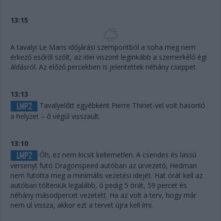
13:15
A tavalyi Le Mans időjárási szempontból a soha meg nem
érkező esőről szólt, az idei viszont leginkább a szemerkélő égi
áldásról. Az előző percekben is jelentettek néhány cseppet.
13:13
Tavalyelőtt egyébként Pierre Thiriet-vel volt hasonló
a helyzet – ő végül visszaült.
13:10
Óh, ez nem kicsit kellemetlen. A csendes és lassú
versenyt futó Dragonspeed autóban az úrvezető, Hedman
nem futotta meg a minimális vezetési idejét. Hat órát kell az
autóban tölteniük legalább, ő pedig 5 órát, 59 percet és
néhány másodpercet vezetett. Ha az volt a terv, hogy már
nem ül vissza, akkor ezt a tervet újra kell írni.