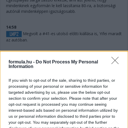
mindenkinek egyformán le kell lassítania 80-ra, a biztonsági
autónál mindenképpen igazságosabb.
14:58
Megvolt a #41-es utolsó előtti kiállása is, Yifei maradt
az autóban.
14:56
formula.hu -
Do Not Process My Personal
Information
Húha! Makowiecki keresztülszáguldott az utolsó
sikánon, és elhagyta a diffúzorát! Aztán újabb darabok esnek
If you wish to opt-out of the sale, sharing to third parties, or
le az autóról, aminek elment a fékje a kritikus pillanatban a
processing of your personal or sensitive information for
versenyző elmondása szerint.
targeted advertising by us, please use the below opt-out
section to confirm your selection. Please note that after your
opt-out request is processed you may continue seeing
14:53
interest-based ads based on personal information utilized by
A hátsó gumikat le tudták ugyan cserélni, de megint
us or personal information disclosed to third parties prior to
ugrálni kellett az autón, mert az emelő, az bizony továbbra
your opt-out. You may separately opt-out of the further
sem működik rendesen.