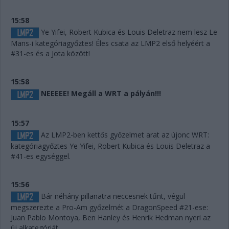
15:58
Ye Yifei, Robert Kubica és Louis Deletraz nem lesz Le
Mans-i kategóriagyőztes! Éles csata az LMP2 első helyéért a
#31-es és a Jota között!
15:58
NEEEEE! Megáll a WRT a pályán!!!
15:57
Az LMP2-ben kettős győzelmet arat az újonc WRT:
kategóriagyőztes Ye Yifei, Robert Kubica és Louis Deletraz a
#41-es egységgel.
15:56
Bár néhány pillanatra neccesnek tűnt, végül
megszerezte a Pro-Am győzelmét a DragonSpeed #21-ese:
Juan Pablo Montoya, Ben Hanley és Henrik Hedman nyeri az
új alkategóriát.