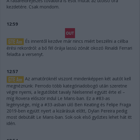
A radarelőrejelzés továbbra is esőt mutat az utolsó óra
kezdetére. Csak mondom.
12:59
És innentől kezdve már nincs miért beszélni a célba
érési rekordról: a bő fél órája lassú zónát okozó Rinaldi Ferrari
feladta a versenyt.
12:57
Az amatőröknél viszont mindenképpen két autót kell
megnéznünk: Perrodo több kategóriadobogó után szeretne
végre nyerni, a legutóbbit tavaly Nielsennel együtt érte el –
míg Rovera először indul Le Mans-ban. Ez a #83-as
legénysége, míg a #33-asban ülő Ben Keating és Felipe Fraga
2019-ben együtt nyert a kizárásuk előtt, Dylan Pereira pedig
most debütált Le Mans-ban. Sok-sok első győztes lehet hát itt
idén.