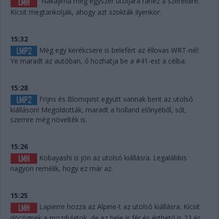
Nakajima még egyszer utoljára ránéz a szerelőire.
Kicsit megtankolják, ahogy azt szokták ilyenkor.
15:32
Még egy kerékcsere is belefért az éllovas WRT-nél:
Ye maradt az autóban, ő hozhatja be a #41-est a célba.
15:28
Frijns és Blomqvist együtt vannak bent az utolsó
kiálláson! Megoldották, maradt a holland előnyéből, sőt,
szemre még növelték is.
15:26
Kobayashi is jön az utolsó kiállásra. Legalábbis
nagyon remélik, hogy ez már az.
15:25
Lapierre hozza az Alpine-t az utolsó kiállásra. Kicsit
döcögnek a mozdulatok, de ez bele is fér és érthető is 23 és