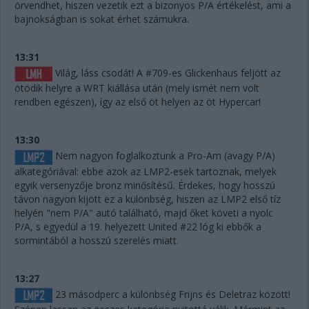
örvendhet, hiszen vezetik ezt a bizonyos P/A értékelést, ami a
bajnokságban is sokat érhet számukra.
13:31
Világ, láss csodát! A #709-es Glickenhaus feljött az
ötödik helyre a WRT kiállása után (mely ismét nem volt
rendben egészen), így az első öt helyen az öt Hypercar!
13:30
Nem nagyon foglalkoztunk a Pro-Am (avagy P/A)
alkategóriával: ebbe azok az LMP2-esek tartoznak, melyek
egyik versenyzője bronz minősítésű. Érdekes, hogy hosszú
távon nagyon kijött ez a különbség, hiszen az LMP2 első tíz
helyén "nem P/A" autó található, majd őket követi a nyolc
P/A, s egyedül a 19. helyezett United #22 lóg ki ebbők a
sormintából a hosszú szerelés miatt.
13:27
23 másodperc a különbség Frijns és Deletraz között!