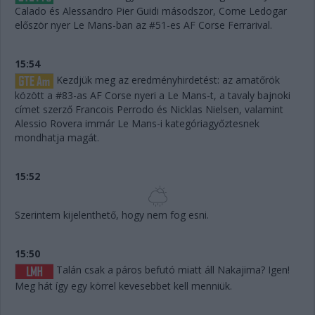
Calado és Alessandro Pier Guidi másodszor, Come Ledogar
először nyer Le Mans-ban az #51-es AF Corse Ferrarival.
15:54
Kezdjük meg az eredményhirdetést: az amatőrök
között a #83-as AF Corse nyeri a Le Mans-t, a tavaly bajnoki
címet szerző Francois Perrodo és Nicklas Nielsen, valamint
Alessio Rovera immár Le Mans-i kategóriagyőztesnek
mondhatja magát.
15:52
Szerintem kijelenthető, hogy nem fog esni.
15:50
Talán csak a páros befutó miatt áll Nakajima? Igen!
Meg hát így egy körrel kevesebbet kell menniük.