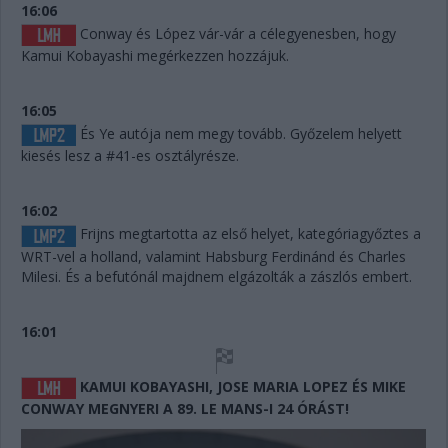
16:06
Conway és López vár-vár a célegyenesben, hogy
Kamui Kobayashi megérkezzen hozzájuk.
16:05
És Ye autója nem megy tovább. Győzelem helyett
kiesés lesz a #41-es osztályrésze.
16:02
Frijns megtartotta az első helyet, kategóriagyőztes a
WRT-vel a holland, valamint Habsburg Ferdinánd és Charles
Milesi. És a befutónál majdnem elgázolták a zászlós embert.
16:01
KAMUI KOBAYASHI, JOSE MARIA LOPEZ ÉS MIKE
CONWAY MEGNYERI A 89. LE MANS-I 24 ÓRÁST!