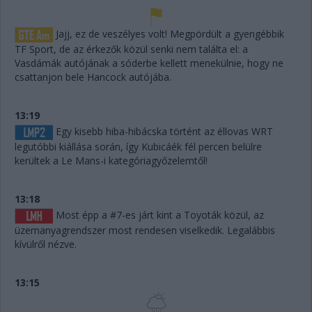
Jajj, ez de veszélyes volt! Megpördült a gyengébbik
TF Sport, de az érkezők közül senki nem találta el: a
Vasdámák autójának a sóderbe kellett menekülnie, hogy ne
csattanjon bele Hancock autójába.
13:19
Egy kisebb hiba-hibácska történt az éllovas WRT
legutóbbi kiállása során, így Kubicáék fél percen belülre
kerültek a Le Mans-i kategóriagyőzelemtől!
13:18
Most épp a #7-es járt kint a Toyoták közül, az
üzemanyagrendszer most rendesen viselkedik. Legalábbis
kívülről nézve.
13:15