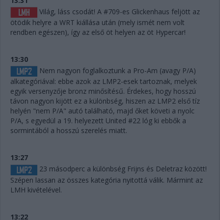
13:31
Világ, láss csodát! A #709-es Glickenhaus feljött az
ötödik helyre a WRT kiállása után (mely ismét nem volt
rendben egészen), így az első öt helyen az öt Hypercar!
13:30
Nem nagyon foglalkoztunk a Pro-Am (avagy P/A)
alkategóriával: ebbe azok az LMP2-esek tartoznak, melyek
egyik versenyzője bronz minősítésű. Érdekes, hogy hosszú
távon nagyon kijött ez a különbség, hiszen az LMP2 első tíz
helyén "nem P/A" autó található, majd őket követi a nyolc
P/A, s egyedül a 19. helyezett United #22 lóg ki ebbők a
sormintából a hosszú szerelés miatt.
13:27
23 másodperc a különbség Frijns és Deletraz között!
Szépen lassan az összes kategória nyitottá válik. Mármint az
LMH kivételével.
13:22