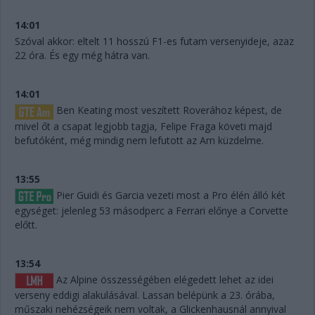
14:01
Szóval akkor: eltelt 11 hosszú F1-es futam versenyideje, azaz
22 óra. És egy még hátra van.
14:01
Ben Keating most veszített Roverához képest, de
mivel őt a csapat legjobb tagja, Felipe Fraga követi majd
befutóként, még mindig nem lefutott az Am küzdelme.
13:55
Pier Guidi és Garcia vezeti most a Pro élén álló két
egységet: jelenleg 53 másodperc a Ferrari előnye a Corvette
előtt.
13:54
Az Alpine összességében elégedett lehet az idei
verseny eddigi alakulásával. Lassan belépünk a 23. órába,
műszaki nehézségeik nem voltak, a Glickenhausnál annyival