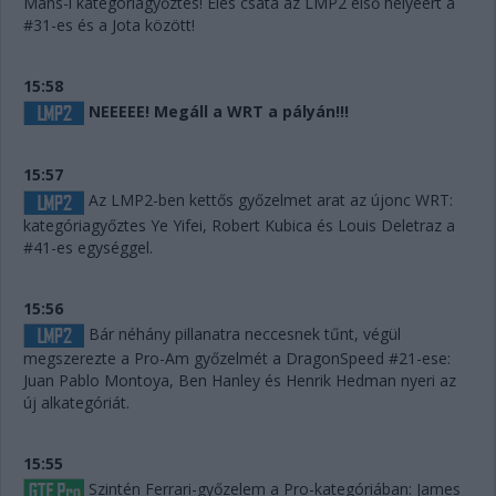
Mans-i kategóriagyőztes! Éles csata az LMP2 első helyéért a
#31-es és a Jota között!
15:58
NEEEEE! Megáll a WRT a pályán!!!
15:57
Az LMP2-ben kettős győzelmet arat az újonc WRT:
kategóriagyőztes Ye Yifei, Robert Kubica és Louis Deletraz a
#41-es egységgel.
15:56
Bár néhány pillanatra neccesnek tűnt, végül
megszerezte a Pro-Am győzelmét a DragonSpeed #21-ese:
Juan Pablo Montoya, Ben Hanley és Henrik Hedman nyeri az
új alkategóriát.
15:55
Szintén Ferrari-győzelem a Pro-kategóriában: James