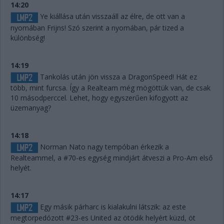
14:20
Ye kiállása után visszaáll az élre, de ott van a
nyomában Frijns! Szó szerint a nyomában, pár tized a
különbség!
14:19
Tankolás után jön vissza a DragonSpeed! Hát ez
több, mint furcsa. Így a Realteam még mögöttük van, de csak
10 másodperccel. Lehet, hogy egyszerűen kifogyott az
üzemanyag?
14:18
Norman Nato nagy tempóban érkezik a
Realteammel, a #70-es egység mindjárt átveszi a Pro-Am első
helyét.
14:17
Egy másik párharc is kialakulni látszik: az este
megtorpedózott #23-es United az ötödik helyért küzd, öt