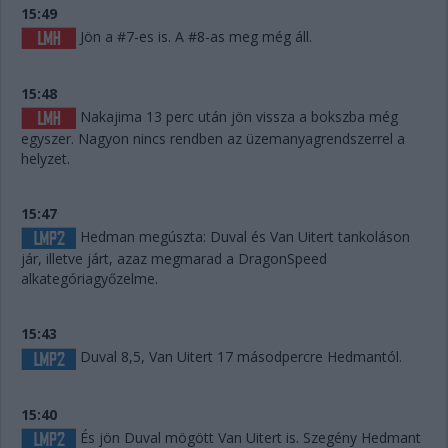
15:49
Jön a #7-es is. A #8-as meg még áll.
15:48
Nakajima 13 perc után jön vissza a bokszba még
egyszer. Nagyon nincs rendben az üzemanyagrendszerrel a
helyzet.
15:47
Hedman megúszta: Duval és Van Uitert tankoláson
jár, illetve járt, azaz megmarad a DragonSpeed
alkategóriagyőzelme.
15:43
Duval 8,5, Van Uitert 17 másodpercre Hedmantól.
15:40
És jön Duval mögött Van Uitert is. Szegény Hedmant