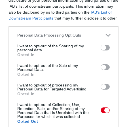
disclosure of your personal information by third parties on the
lesz?
IAB’s list of downstream participants. This information may
also be disclosed by us to third parties on the
IAB’s List of
14:46
Downstream Participants
that may further disclose it to other
third parties.
A PR1 Mathiasen azóta sem jött ki, hivatalosan nem
Please note that this website/app uses one or more Google
Personal Data Processing Opt Outs
estek ki, de semmi jele nincs annak, hogy ez az autó még
services and may gather and store information including but
megmozdulna. Maradtak 45-en.
not limited to your visit or usage behaviour. You may click to
I want to opt-out of the Sharing of my
personal data.
grant or deny consent to Google and its third-party tags to
Opted In
use your data for below specified purposes in below Google
14:45
consent section.
I want to opt-out of the Sale of my
Personal Data.
Opted In
Egyre közelebb az eső. Egyre-egyre közelebb.
I want to opt-out of processing my
Personal Data for Targeted Advertising.
14:44
Opted In
Akárhogy számolom, a két WRT-nek még két-két
kiállása lesz, hacsak nem jön egy hosszabb megszakítás,
I want to opt-out of Collection, Use,
Retention, Sale, and/or Sharing of my
lassú zóna, safety car, vagy ilyesmi.
Personal Data that Is Unrelated with the
Purposes for which it was collected.
Opted Out
14:42