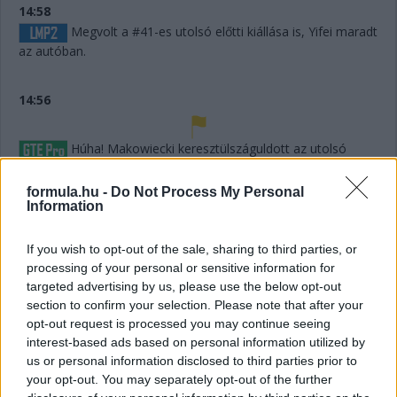
14:58
Megvolt a #41-es utolsó előtti kiállása is, Yifei maradt
az autóban.
14:56
Húha! Makowiecki keresztülszáguldott az utolsó
sikánon, és elhagyta a diffúzorát! Aztán újabb darabok esnek
le az autóról, aminek elment a fékje a kritikus pillanatban a
formula.hu -
Do Not Process My Personal
versenyző elmondása szerint.
Information
If you wish to opt-out of the sale, sharing to third parties, or
14:53
processing of your personal or sensitive information for
A hátsó gumikat le tudták ugyan cserélni, de megint
targeted advertising by us, please use the below opt-out
ugrálni kellett az autón, mert az emelő, az bizony továbbra
section to confirm your selection. Please note that after your
sem működik rendesen.
opt-out request is processed you may continue seeing
interest-based ads based on personal information utilized by
14:53
us or personal information disclosed to third parties prior to
Hajjajj... A #31-es kerékcserén. Vajon most sima
your opt-out. You may separately opt-out of the further