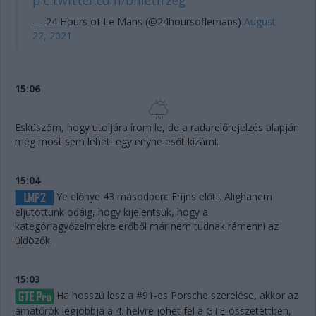
— 24 Hours of Le Mans (@24hoursoflemans)
August
22, 2021
15:06
Esküszöm, hogy utoljára írom le, de a radarelőrejelzés alapján
még most sem lehet egy enyhe esőt kizárni.
15:04
Ye előnye 43 másodperc Frijns előtt. Alighanem
eljutottunk odáig, hogy kijelentsük, hogy a
kategóriagyőzelmekre erőből már nem tudnak rámenni az
üldözők.
15:03
Ha hosszú lesz a #91-es Porsche szerelése, akkor az
amatőrök legjobbja a 4. helyre jöhet fel a GTE-összetettben,