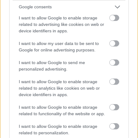
Brundle hozza majd a célba a P2 5-6. helyéért
Google consents
harcoló lengyel autót. Nagyon szép versenyt teljesített az
Inter Europol, minden elismerést megérdemelnek.
I want to allow Google to enable storage
related to advertising like cookies on web or
device identifiers in apps.
14:40
Amit viszont le lehetne, az Frijns 10 másodperces
I want to allow my user data to be sent to
hátránya Yifeijel szemben... Csakhogy van valami baj a #31-es
Google for online advertising purposes.
WRT emelőjével, így az utolsó kerékcserénél valamennyit
biztosan veszítenek majd.
I want to allow Google to send me
personalized advertising.
14:39
I want to allow Google to enable storage
A Próban Pier Guidi és Garcia között 50 másodperc
related to analytics like cookies on web or
van. Ezt egy safety car éppen-éppen lenullázhatja még, de
device identifiers in apps.
erőből ezt még annyira se lehet itt ledolgozni, ahogy a 100-at
az amatőrök között.
I want to allow Google to enable storage
related to functionality of the website or app.
14:38
I want to allow Google to enable storage
A különbség nagyjából 1:40, lesz még 20 kör, ez
related to personalization.
körönként 5 másodpercet jelentene. Erőből nem nagyon lehet