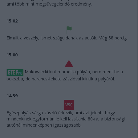
ami több mint megsüvegelendő eredmény.
15:02
Elmúlt a veszély, ismét száguldanak az autók. Még 58 percig.
15:00
Makowiecki kint maradt a pályán, nem ment be a
bokszba, de narancs-fekete zászlóval kiintik a pályáról.
14:59
Egészpályás sárga zászló érkezik, ami azt jelenti, hogy
mindenkinek egyformán le kell lassítania 80-ra, a biztonsági
autónál mindenképpen igazságosabb.