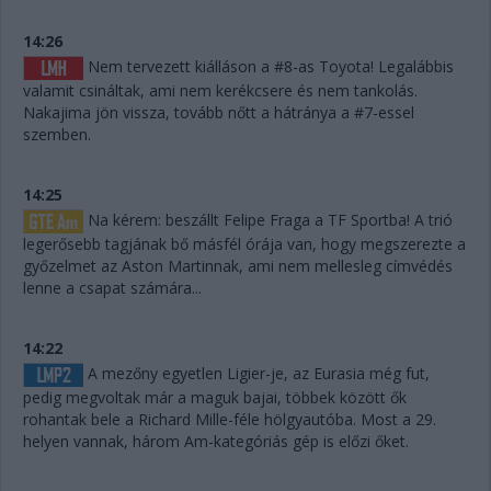
14:26
Nem tervezett kiálláson a #8-as Toyota! Legalábbis
valamit csináltak, ami nem kerékcsere és nem tankolás.
Nakajima jön vissza, tovább nőtt a hátránya a #7-essel
szemben.
14:25
Na kérem: beszállt Felipe Fraga a TF Sportba! A trió
legerősebb tagjának bő másfél órája van, hogy megszerezte a
győzelmet az Aston Martinnak, ami nem mellesleg címvédés
lenne a csapat számára...
14:22
A mezőny egyetlen Ligier-je, az Eurasia még fut,
pedig megvoltak már a maguk bajai, többek között ők
rohantak bele a Richard Mille-féle hölgyautóba. Most a 29.
helyen vannak, három Am-kategóriás gép is előzi őket.