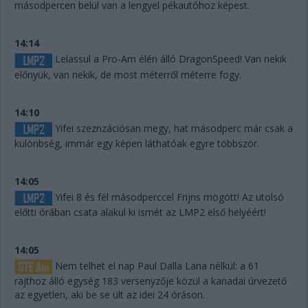
másodpercen belül van a lengyel pékautóhoz képest.
14:14
Lelassul a Pro-Am élén álló DragonSpeed! Van nekik
előnyük, van nekik, de most méterről méterre fogy.
14:10
Yifei szeznzációsan megy, hat másodperc már csak a
különbség, immár egy képen láthatóak egyre többször.
14:05
Yifei 8 és fél másodperccel Frijns mögött! Az utolsó
előtti órában csata alakul ki ismét az LMP2 első helyéért!
14:05
Nem telhet el nap Paul Dalla Lana nélkül: a 61
rajthoz álló egység 183 versenyzője közül a kanadai úrvezető
az egyetlen, aki be se ült az idei 24 óráson.