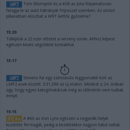
Tom Blomqvist és a #28-as Jota folyamatosan
faragja le az autó hátrányát Frijnsszel szemben. Az utolsó
pillanatban elúszhat a WRT kettős győzelme?
15:20
Túlléptük a 22 ezer előzést a verseny során. Ahhoz képest
egészen kevés végződött kontakttal.
15:17
Stevens fut egy szenzációs leggyorsabb kört az
LMP2-esek között: 3:31,096 az új etalon. Mindezt a 24. órában
úgy, hogy egyes kategóriatársak még az időmérőn sem tudtak
ennyit.
15:15
A #60-as Iron Lynx egészen a negyedik helyik
küzdötte fel magát, pedig a kezdetekkor nagyon hátul voltak.