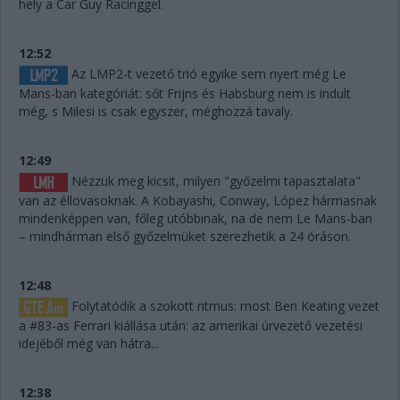
hely a Car Guy Racinggel.
12:52
Az LMP2-t vezető trió egyike sem nyert még Le
Mans-ban kategóriát: sőt Frijns és Habsburg nem is indult
még, s Milesi is csak egyszer, méghozzá tavaly.
12:49
Nézzük meg kicsit, milyen "győzelmi tapasztalata"
van az éllovasoknak. A Kobayashi, Conway, López hármasnak
mindenképpen van, főleg utóbbinak, na de nem Le Mans-ban
– mindhárman első győzelmüket szerezhetik a 24 óráson.
12:48
Folytatódik a szokott ritmus: most Ben Keating vezet
a #83-as Ferrari kiállása után: az amerikai úrvezető vezetési
idejéből még van hátra...
12:38