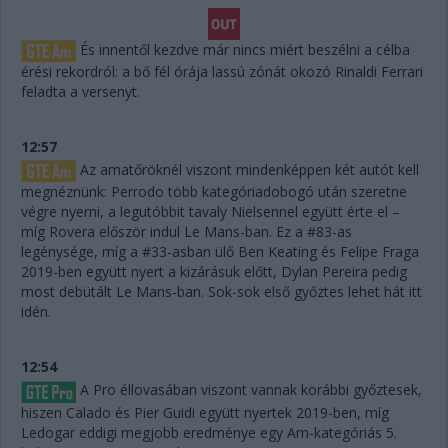
És innentől kezdve már nincs miért beszélni a célba
érési rekordról: a bő fél órája lassú zónát okozó Rinaldi Ferrari
feladta a versenyt.
12:57
Az amatőröknél viszont mindenképpen két autót kell
megnéznünk: Perrodo több kategóriadobogó után szeretne
végre nyerni, a legutóbbit tavaly Nielsennel együtt érte el –
míg Rovera először indul Le Mans-ban. Ez a #83-as
legénysége, míg a #33-asban ülő Ben Keating és Felipe Fraga
2019-ben együtt nyert a kizárásuk előtt, Dylan Pereira pedig
most debütált Le Mans-ban. Sok-sok első győztes lehet hát itt
idén.
12:54
A Pro éllovasában viszont vannak korábbi győztesek,
hiszen Calado és Pier Guidi együtt nyertek 2019-ben, míg
Ledogar eddigi megjobb eredménye egy Am-kategóriás 5.