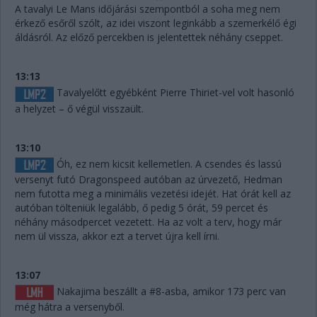
A tavalyi Le Mans időjárási szempontból a soha meg nem
érkező esőről szólt, az idei viszont leginkább a szemerkélő égi
áldásról. Az előző percekben is jelentettek néhány cseppet.
13:13
Tavalyelőtt egyébként Pierre Thiriet-vel volt hasonló
a helyzet – ő végül visszaült.
13:10
Óh, ez nem kicsit kellemetlen. A csendes és lassú
versenyt futó Dragonspeed autóban az úrvezető, Hedman
nem futotta meg a minimális vezetési idejét. Hat órát kell az
autóban tölteniük legalább, ő pedig 5 órát, 59 percet és
néhány másodpercet vezetett. Ha az volt a terv, hogy már
nem ül vissza, akkor ezt a tervet újra kell írni.
13:07
Nakajima beszállt a #8-asba, amikor 173 perc van
még hátra a versenyből.