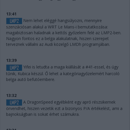
13:41
Nem lehet eléggé hangsúlyozni, mennyire
szenzációsan alakul a WRT Le Mans-i bemutatkozása:
magabiztosan haladnak a kettős győzelem felé az LMP2-ben.
Nagyon fontos ez a belga alakulatnak, hiszen szerepet
terveznek vállalni az Audi közelgő LMDh programjában.
13:39
Yifei is letudta a maga kiállását a #41-essel, és úgy
tűnik, Kubica készül. Ő lehet a kategóriagyőzelemért harcoló
belga autó befutóembere.
13:32
A DragonSpeed egyébként egy apró részsikernek
örvendhet, hiszen vezetik ezt a bizonyos P/A értékelést, ami a
bajnokságban is sokat érhet számukra.