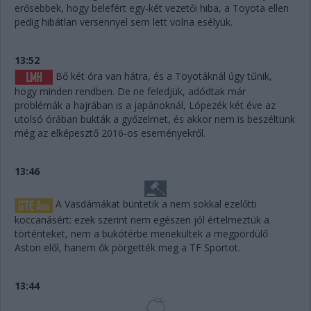
erősebbek, hogy belefért egy-két vezetői hiba, a Toyota ellen
pedig hibátlan versennyel sem lett volna esélyük.
13:52
Bő két óra van hátra, és a Toyotáknál úgy tűnik,
hogy minden rendben. De ne feledjük, adódtak már
problémák a hajrában is a japánoknál, Lópezék két éve az
utolsó órában bukták a győzelmet, és akkor nem is beszéltünk
még az elképesztő 2016-os eseményekről.
13:46
A Vasdámákat büntetik a nem sokkal ezelőtti
koccanásért: ezek szerint nem egészen jól értelmeztük a
történteket, nem a bukótérbe menekültek a megpördülő
Aston elől, hanem ők pörgették meg a TF Sportot.
13:44