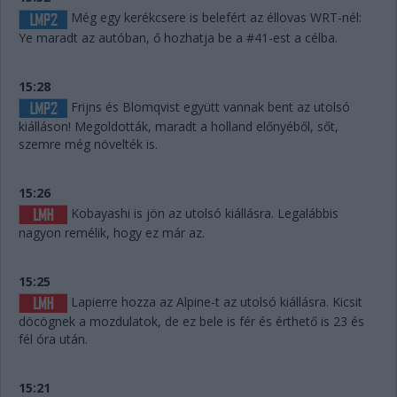
Még egy kerékcsere is belefért az éllovas WRT-nél:
Ye maradt az autóban, ő hozhatja be a #41-est a célba.
15:28
Frijns és Blomqvist együtt vannak bent az utolsó
kiálláson! Megoldották, maradt a holland előnyéből, sőt,
szemre még növelték is.
15:26
Kobayashi is jön az utolsó kiállásra. Legalábbis
nagyon remélik, hogy ez már az.
15:25
Lapierre hozza az Alpine-t az utolsó kiállásra. Kicsit
döcögnek a mozdulatok, de ez bele is fér és érthető is 23 és
fél óra után.
15:21