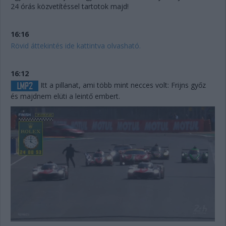
24 órás közvetítéssel tartotok majd!
16:16
Rövid áttekintés ide kattintva olvasható.
16:12
Itt a pillanat, ami több mint necces volt: Frijns győz
és majdnem elüti a leintő embert.