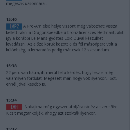
megeszik uzsonnára...
15:40
A Pro-Am első helye viszont még változhat: vissza
kellett rakni a DragonSpeedbe a bronz licenszes Hedmant, akit
így a korábbi Le Mans-győztes Loic Duval készülhet
levadászni. Az előző körük között 6 és fél másodperc volt a
különbség, a lemaradás pedig már csak 12 szekundum.
15:38
22 perc van hátra, itt merül fel a kérdés, hogy lesz-e még
valamilyen fordulat. Megesett már, hogy volt ilyenkor... Sőt,
ennél jóval később is.
15:34
Nakajima még egyszer utoljára ránéz a szerelőire.
Kicsit megtankolják, ahogy azt szokták ilyenkor.
15:32