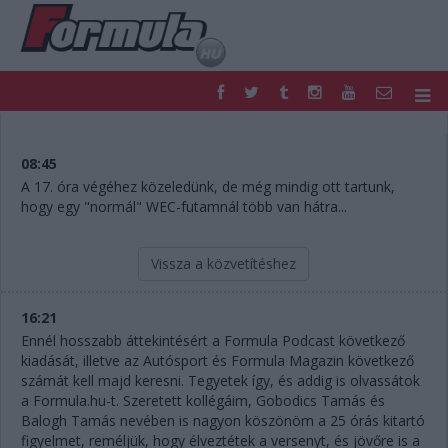
F1
PARC FERMÉ
FORMULA
MOTOR
08:45
NEMZETKÖZI
HAZAI
A 17. óra végéhez közeledünk, de még mindig ott tartunk,
hogy egy "normál" WEC-futamnál több van hátra...
RETRO
EGYÉB
PODCAST
SHOP
LIVE
TIPPJÁTÉK
Vissza a közvetítéshez
DIGITÁLIS MAGAZIN
PONTÁLLÁSOK
VERSENYNAPTÁRAK
16:21
Ennél hosszabb áttekintésért a Formula Podcast következő
kiadását, illetve az Autósport és Formula Magazin következő
számát kell majd keresni. Tegyetek így, és addig is olvassátok
a Formula.hu-t. Szeretett kollégáim, Gobodics Tamás és
Balogh Tamás nevében is nagyon köszönöm a 25 órás kitartó
figyelmet, reméljük, hogy élveztétek a versenyt, és jövőre is a