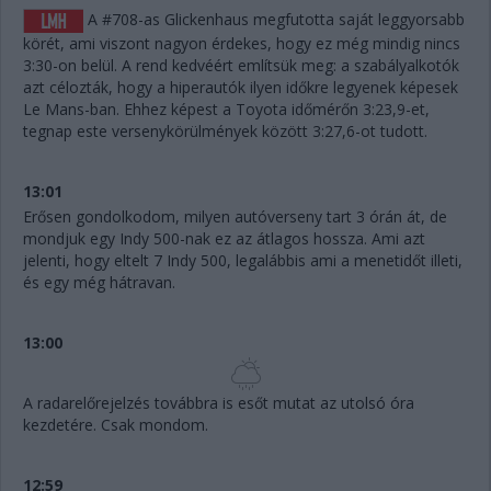
A #708-as Glickenhaus megfutotta saját leggyorsabb
körét, ami viszont nagyon érdekes, hogy ez még mindig nincs
3:30-on belül. A rend kedvéért említsük meg: a szabályalkotók
azt célozták, hogy a hiperautók ilyen időkre legyenek képesek
Le Mans-ban. Ehhez képest a Toyota időmérőn 3:23,9-et,
tegnap este versenykörülmények között 3:27,6-ot tudott.
13:01
Erősen gondolkodom, milyen autóverseny tart 3 órán át, de
mondjuk egy Indy 500-nak ez az átlagos hossza. Ami azt
jelenti, hogy eltelt 7 Indy 500, legalábbis ami a menetidőt illeti,
és egy még hátravan.
13:00
A radarelőrejelzés továbbra is esőt mutat az utolsó óra
kezdetére. Csak mondom.
12:59