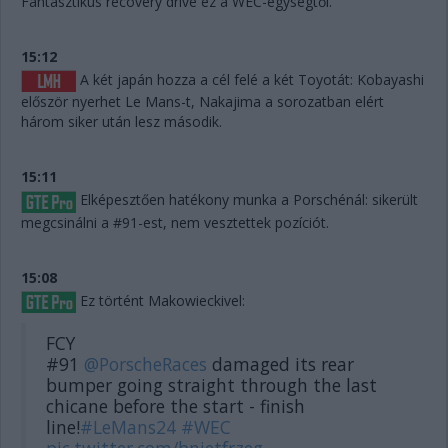
Fantasztikus recovery drive ez a WEC-egységtől.
15:12
A két japán hozza a cél felé a két Toyotát: Kobayashi
először nyerhet Le Mans-t, Nakajima a sorozatban elért
három siker után lesz második.
15:11
Elképesztően hatékony munka a Porschénál: sikerült
megcsinálni a #91-est, nem vesztettek pozíciót.
15:08
Ez történt Makowieckivel:
FCY
#91
@PorscheRaces
damaged its rear
bumper going straight through the last
chicane before the start - finish
line!
#LeMans24
#WEC
pic.twitter.com/bnietfrzeg