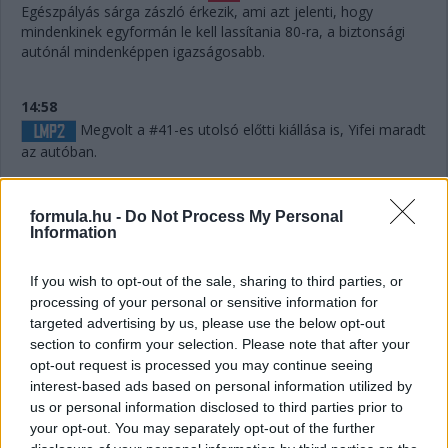
Egészpályás sárga zászló érkezik, ami azt jelenti, hogy
mindenkinek egyformán le kell lassítania 80-ra, a biztonsági
autónál mindenképpen igazságosabb.
14:58
Megvolt a #41-es utolsó előtti kiállása is, Yifei maradt
az autóban.
14:56
formula.hu -
Do Not Process My Personal
Information
Húha! Makowiecki keresztülszáguldott az utolsó
If you wish to opt-out of the sale, sharing to third parties, or
sikánon, és elhagyta a diffúzorát! Aztán újabb darabok esnek
processing of your personal or sensitive information for
le az autóról, aminek elment a fékje a kritikus pillanatban a
versenyző elmondása szerint.
targeted advertising by us, please use the below opt-out
section to confirm your selection. Please note that after your
opt-out request is processed you may continue seeing
14:53
interest-based ads based on personal information utilized by
A hátsó gumikat le tudták ugyan cserélni, de megint
us or personal information disclosed to third parties prior to
ugrálni kellett az autón, mert az emelő, az bizony továbbra
your opt-out. You may separately opt-out of the further
sem működik rendesen.