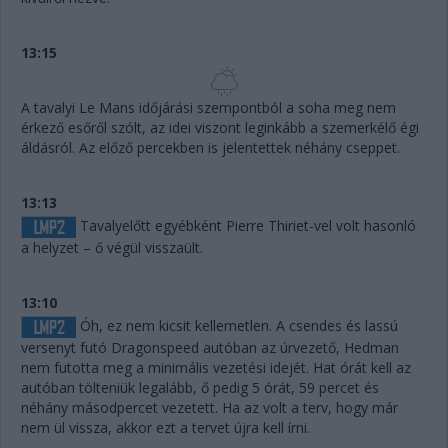
13:15
A tavalyi Le Mans időjárási szempontból a soha meg nem
érkező esőről szólt, az idei viszont leginkább a szemerkélő égi
áldásról. Az előző percekben is jelentettek néhány cseppet.
13:13
Tavalyelőtt egyébként Pierre Thiriet-vel volt hasonló
a helyzet – ő végül visszaült.
13:10
Óh, ez nem kicsit kellemetlen. A csendes és lassú
versenyt futó Dragonspeed autóban az úrvezető, Hedman
nem futotta meg a minimális vezetési idejét. Hat órát kell az
autóban tölteniük legalább, ő pedig 5 órát, 59 percet és
néhány másodpercet vezetett. Ha az volt a terv, hogy már
nem ül vissza, akkor ezt a tervet újra kell írni.