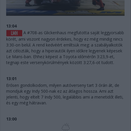
13:04
A #708-as Glickenhaus megfutotta saját leggyorsabb
körét, ami viszont nagyon érdekes, hogy ez még mindig nincs
3:30-on belül. A rend kedvéért említsük meg: a szabályalkotók
azt célozták, hogy a hiperautók ilyen időkre legyenek képesek
Le Mans-ban. Ehhez képest a Toyota időmérőn 3:23,9-et,
tegnap este versenykörülmények között 3:27,6-ot tudott.
13:01
Erősen gondolkodom, milyen autóverseny tart 3 órán át, de
mondjuk egy Indy 500-nak ez az átlagos hossza. Ami azt
jelenti, hogy eltelt 7 Indy 500, legalábbis ami a menetidőt illeti,
és egy még hátravan.
13:00