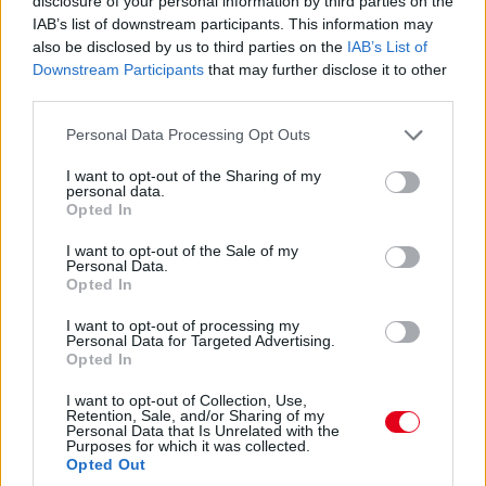
disclosure of your personal information by third parties on the
IAB’s list of downstream participants. This information may
also be disclosed by us to third parties on the
IAB’s List of
14:53
Downstream Participants
that may further disclose it to other
Hajjajj... A #31-es kerékcserén. Vajon most sima
third parties.
lesz?
Please note that this website/app uses one or more Google
Personal Data Processing Opt Outs
services and may gather and store information including but
14:46
not limited to your visit or usage behaviour. You may click to
I want to opt-out of the Sharing of my
personal data.
grant or deny consent to Google and its third-party tags to
Opted In
use your data for below specified purposes in below Google
A PR1 Mathiasen azóta sem jött ki, hivatalosan nem
consent section.
estek ki, de semmi jele nincs annak, hogy ez az autó még
I want to opt-out of the Sale of my
Personal Data.
megmozdulna. Maradtak 45-en.
Opted In
I want to opt-out of processing my
14:45
Personal Data for Targeted Advertising.
Opted In
Egyre közelebb az eső. Egyre-egyre közelebb.
I want to opt-out of Collection, Use,
Retention, Sale, and/or Sharing of my
Personal Data that Is Unrelated with the
Purposes for which it was collected.
14:44
Opted Out
Akárhogy számolom, a két WRT-nek még két-két