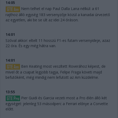
14:05
Nem telhet el nap Paul Dalla Lana nélkül: a 61
rajthoz álló egység 183 versenyzője közül a kanadai úrvezető
az egyetlen, aki be se ült az idei 24 óráson.
14:01
Szóval akkor: eltelt 11 hosszú F1-es futam versenyideje, azaz
22 óra. És egy még hátra van.
14:01
Ben Keating most veszített Roverához képest, de
mivel őt a csapat legjobb tagja, Felipe Fraga követi majd
befutóként, még mindig nem lefutott az Am küzdelme.
13:55
Pier Guidi és Garcia vezeti most a Pro élén álló két
egységet: jelenleg 53 másodperc a Ferrari előnye a Corvette
előtt.