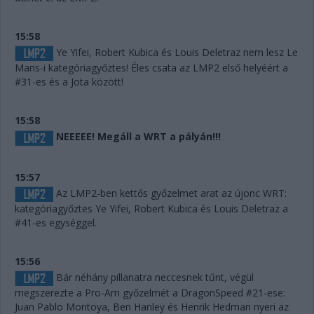
15:58
Ye Yifei, Robert Kubica és Louis Deletraz nem lesz Le
Mans-i kategóriagyőztes! Éles csata az LMP2 első helyéért a
#31-es és a Jota között!
15:58
NEEEEE! Megáll a WRT a pályán!!!
15:57
Az LMP2-ben kettős győzelmet arat az újonc WRT:
kategóriagyőztes Ye Yifei, Robert Kubica és Louis Deletraz a
#41-es egységgel.
15:56
Bár néhány pillanatra neccesnek tűnt, végül
megszerezte a Pro-Am győzelmét a DragonSpeed #21-ese:
Juan Pablo Montoya, Ben Hanley és Henrik Hedman nyeri az