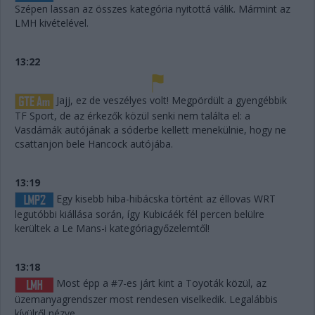
Szépen lassan az összes kategória nyitottá válik. Mármint az
LMH kivételével.
13:22
Jajj, ez de veszélyes volt! Megpördült a gyengébbik
TF Sport, de az érkezők közül senki nem találta el: a
Vasdámák autójának a sóderbe kellett menekülnie, hogy ne
csattanjon bele Hancock autójába.
13:19
Egy kisebb hiba-hibácska történt az éllovas WRT
legutóbbi kiállása során, így Kubicáék fél percen belülre
kerültek a Le Mans-i kategóriagyőzelemtől!
13:18
Most épp a #7-es járt kint a Toyoták közül, az
üzemanyagrendszer most rendesen viselkedik. Legalábbis
kívülről nézve.