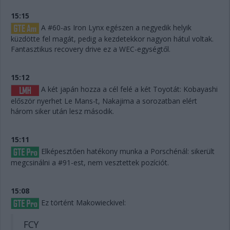
15:15
A #60-as Iron Lynx egészen a negyedik helyik
küzdötte fel magát, pedig a kezdetekkor nagyon hátul voltak.
Fantasztikus recovery drive ez a WEC-egységtől.
15:12
A két japán hozza a cél felé a két Toyotát: Kobayashi
először nyerhet Le Mans-t, Nakajima a sorozatban elért
három siker után lesz második.
15:11
Elképesztően hatékony munka a Porschénál: sikerült
megcsinálni a #91-est, nem vesztettek pozíciót.
15:08
Ez történt Makowieckivel:
FCY