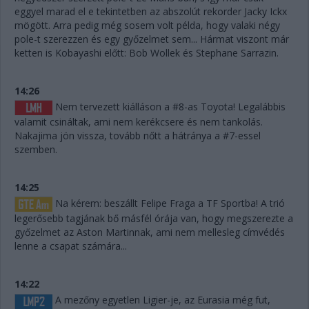
eggyel marad el e tekintetben az abszolút rekorder Jacky Ickx
mögött. Arra pedig még sosem volt példa, hogy valaki négy
pole-t szerezzen és egy győzelmet sem... Hármat viszont már
ketten is Kobayashi előtt: Bob Wollek és Stephane Sarrazin.
14:26
Nem tervezett kiálláson a #8-as Toyota! Legalábbis
valamit csináltak, ami nem kerékcsere és nem tankolás.
Nakajima jön vissza, tovább nőtt a hátránya a #7-essel
szemben.
14:25
Na kérem: beszállt Felipe Fraga a TF Sportba! A trió
legerősebb tagjának bő másfél órája van, hogy megszerezte a
győzelmet az Aston Martinnak, ami nem mellesleg címvédés
lenne a csapat számára...
14:22
A mezőny egyetlen Ligier-je, az Eurasia még fut,