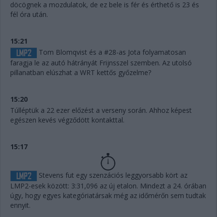
döcögnek a mozdulatok, de ez bele is fér és érthető is 23 és
fél óra után.
15:21
Tom Blomqvist és a #28-as Jota folyamatosan
faragja le az autó hátrányát Frijnsszel szemben. Az utolsó
pillanatban elúszhat a WRT kettős győzelme?
15:20
Túlléptük a 22 ezer előzést a verseny során. Ahhoz képest
egészen kevés végződött kontakttal.
15:17
Stevens fut egy szenzációs leggyorsabb kört az
LMP2-esek között: 3:31,096 az új etalon. Mindezt a 24. órában
úgy, hogy egyes kategóriatársak még az időmérőn sem tudtak
ennyit.