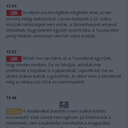
13:54
Az Alpine összességében elégedett lehet az idei
verseny eddigi alakulásával. Lassan belépünk a 23. órába,
műszaki nehézségeik nem voltak, a Glickenhausnál annyival
erősebbek, hogy belefért egy-két vezetői hiba, a Toyota ellen
pedig hibátlan versennyel sem lett volna esélyük.
13:52
Bő két óra van hátra, és a Toyotáknál úgy tűnik,
hogy minden rendben. De ne feledjük, adódtak már
problémák a hajrában is a japánoknál, Lópezék két éve az
utolsó órában bukták a győzelmet, és akkor nem is beszéltünk
még az elképesztő 2016-os eseményekről.
13:46
A Vasdámákat büntetik a nem sokkal ezelőtti
koccanásért: ezek szerint nem egészen jól értelmeztük a
történteket, nem a bukótérbe menekültek a megpördülő