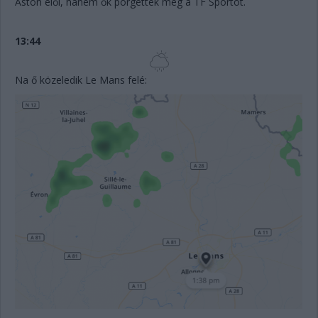
Aston elől, hanem ők pörgették meg a TF Sportot.
13:44
Na ő közeledik Le Mans felé: