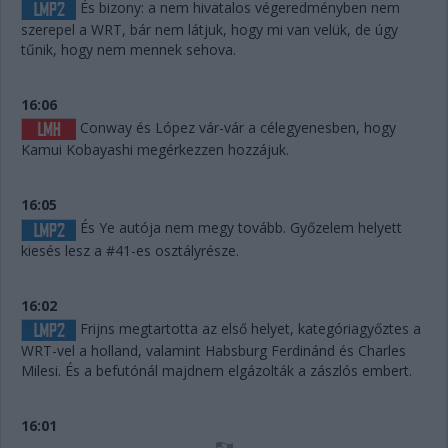
És bizony: a nem hivatalos végeredményben nem
szerepel a WRT, bár nem látjuk, hogy mi van velük, de úgy
tűnik, hogy nem mennek sehova.
16:06
Conway és López vár-vár a célegyenesben, hogy
Kamui Kobayashi megérkezzen hozzájuk.
16:05
És Ye autója nem megy tovább. Győzelem helyett
kiesés lesz a #41-es osztályrésze.
16:02
Frijns megtartotta az első helyet, kategóriagyőztes a
WRT-vel a holland, valamint Habsburg Ferdinánd és Charles
Milesi. És a befutónál majdnem elgázolták a zászlós embert.
16:01