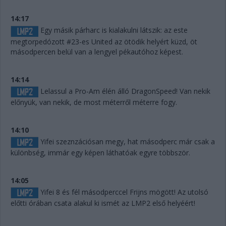
14:17
Egy másik párharc is kialakulni látszik: az este
megtorpedózott #23-es United az ötödik helyért küzd, öt
másodpercen belül van a lengyel pékautóhoz képest.
14:14
Lelassul a Pro-Am élén álló DragonSpeed! Van nekik
előnyük, van nekik, de most méterről méterre fogy.
14:10
Yifei szeznzációsan megy, hat másodperc már csak a
különbség, immár egy képen láthatóak egyre többször.
14:05
Yifei 8 és fél másodperccel Frijns mögött! Az utolsó
előtti órában csata alakul ki ismét az LMP2 első helyéért!