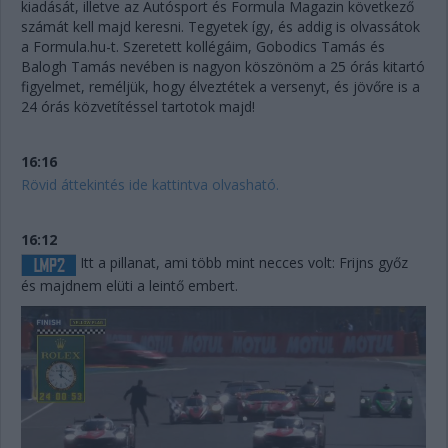
kiadását, illetve az Autósport és Formula Magazin következő
számát kell majd keresni. Tegyetek így, és addig is olvassátok
a Formula.hu-t. Szeretett kollégáim, Gobodics Tamás és
Balogh Tamás nevében is nagyon köszönöm a 25 órás kitartó
figyelmet, reméljük, hogy élveztétek a versenyt, és jövőre is a
24 órás közvetítéssel tartotok majd!
16:16
Rövid áttekintés ide kattintva olvasható.
16:12
Itt a pillanat, ami több mint necces volt: Frijns győz
és majdnem elüti a leintő embert.