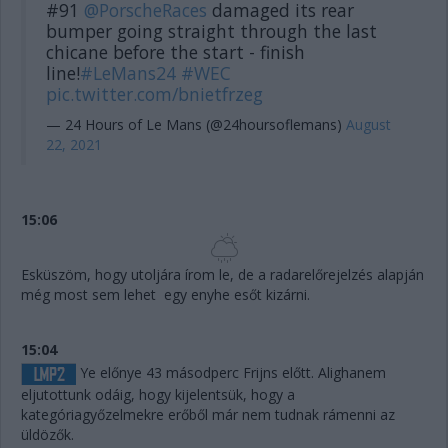
#91
@PorscheRaces
damaged its rear
bumper going straight through the last
chicane before the start - finish
line!
#LeMans24
#WEC
pic.twitter.com/bnietfrzeg
— 24 Hours of Le Mans (@24hoursoflemans)
August
22, 2021
15:06
Esküszöm, hogy utoljára írom le, de a radarelőrejelzés alapján
még most sem lehet egy enyhe esőt kizárni.
15:04
Ye előnye 43 másodperc Frijns előtt. Alighanem
eljutottunk odáig, hogy kijelentsük, hogy a
kategóriagyőzelmekre erőből már nem tudnak rámenni az
üldözők.