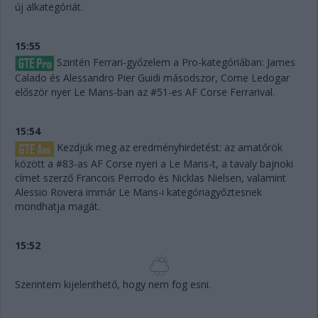
új alkategóriát.
15:55
Szintén Ferrari-győzelem a Pro-kategóriában: James
Calado és Alessandro Pier Guidi másodszor, Come Ledogar
először nyer Le Mans-ban az #51-es AF Corse Ferrarival.
15:54
Kezdjük meg az eredményhirdetést: az amatőrök
között a #83-as AF Corse nyeri a Le Mans-t, a tavaly bajnoki
címet szerző Francois Perrodo és Nicklas Nielsen, valamint
Alessio Rovera immár Le Mans-i kategóriagyőztesnek
mondhatja magát.
15:52
Szerintem kijelenthető, hogy nem fog esni.