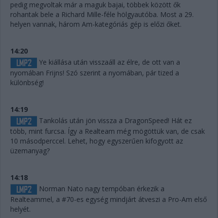
pedig megvoltak már a maguk bajai, többek között ők
rohantak bele a Richard Mille-féle hölgyautóba. Most a 29.
helyen vannak, három Am-kategóriás gép is előzi őket.
14:20
Ye kiállása után visszaáll az élre, de ott van a
nyomában Frijns! Szó szerint a nyomában, pár tized a
különbség!
14:19
Tankolás után jön vissza a DragonSpeed! Hát ez
több, mint furcsa. Így a Realteam még mögöttük van, de csak
10 másodperccel. Lehet, hogy egyszerűen kifogyott az
üzemanyag?
14:18
Norman Nato nagy tempóban érkezik a
Realteammel, a #70-es egység mindjárt átveszi a Pro-Am első
helyét.