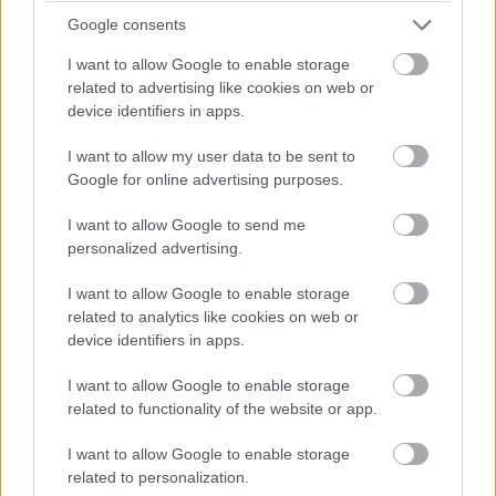
kiállása lesz, hacsak nem jön egy hosszabb megszakítás,
Google consents
lassú zóna, safety car, vagy ilyesmi.
I want to allow Google to enable storage
related to advertising like cookies on web or
14:42
device identifiers in apps.
Brundle hozza majd a célba a P2 5-6. helyéért
harcoló lengyel autót. Nagyon szép versenyt teljesített az
I want to allow my user data to be sent to
Inter Europol, minden elismerést megérdemelnek.
Google for online advertising purposes.
I want to allow Google to send me
14:40
personalized advertising.
Amit viszont le lehetne, az Frijns 10 másodperces
hátránya Yifeijel szemben... Csakhogy van valami baj a #31-es
I want to allow Google to enable storage
WRT emelőjével, így az utolsó kerékcserénél valamennyit
related to analytics like cookies on web or
biztosan veszítenek majd.
device identifiers in apps.
14:39
I want to allow Google to enable storage
A Próban Pier Guidi és Garcia között 50 másodperc
related to functionality of the website or app.
van. Ezt egy safety car éppen-éppen lenullázhatja még, de
I want to allow Google to enable storage
erőből ezt még annyira se lehet itt ledolgozni, ahogy a 100-at
az amatőrök között.
related to personalization.