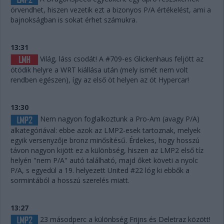
örvendhet, hiszen vezetik ezt a bizonyos P/A értékelést, ami a
bajnokságban is sokat érhet számukra.
13:31
Világ, láss csodát! A #709-es Glickenhaus feljött az
ötödik helyre a WRT kiállása után (mely ismét nem volt
rendben egészen), így az első öt helyen az öt Hypercar!
13:30
Nem nagyon foglalkoztunk a Pro-Am (avagy P/A)
alkategóriával: ebbe azok az LMP2-esek tartoznak, melyek
egyik versenyzője bronz minősítésű. Érdekes, hogy hosszú
távon nagyon kijött ez a különbség, hiszen az LMP2 első tíz
helyén "nem P/A" autó található, majd őket követi a nyolc
P/A, s egyedül a 19. helyezett United #22 lóg ki ebbők a
sormintából a hosszú szerelés miatt.
13:27
23 másodperc a különbség Frijns és Deletraz között!