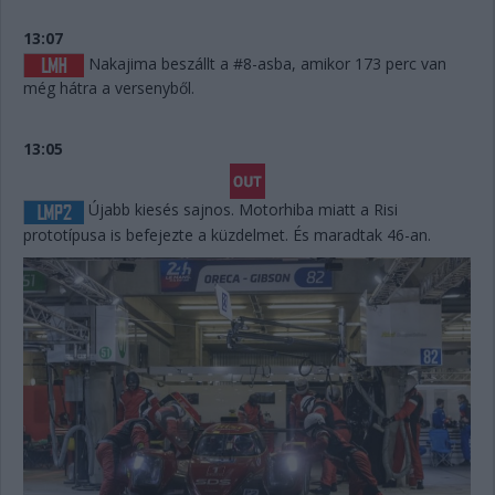
13:07
Nakajima beszállt a #8-asba, amikor 173 perc van
még hátra a versenyből.
13:05
Újabb kiesés sajnos. Motorhiba miatt a Risi
prototípusa is befejezte a küzdelmet. És maradtak 46-an.