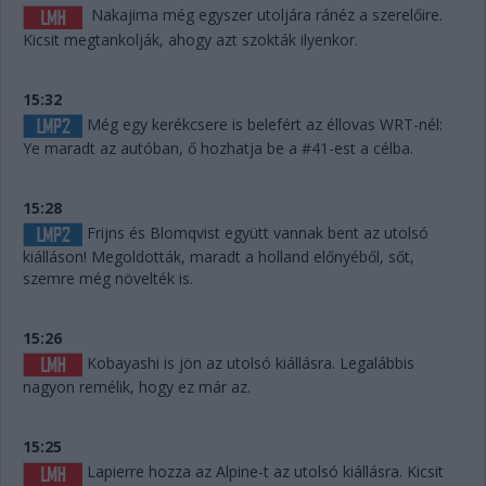
Nakajima még egyszer utoljára ránéz a szerelőire.
Kicsit megtankolják, ahogy azt szokták ilyenkor.
15:32
Még egy kerékcsere is belefért az éllovas WRT-nél:
Ye maradt az autóban, ő hozhatja be a #41-est a célba.
15:28
Frijns és Blomqvist együtt vannak bent az utolsó
kiálláson! Megoldották, maradt a holland előnyéből, sőt,
szemre még növelték is.
15:26
Kobayashi is jön az utolsó kiállásra. Legalábbis
nagyon remélik, hogy ez már az.
15:25
Lapierre hozza az Alpine-t az utolsó kiállásra. Kicsit