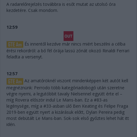
A radarelőrejelzés továbbra is esőt mutat az utolsó óra
kezdetére. Csak mondom.
12:59
És innentől kezdve már nincs miért beszélni a célba
érési rekordról: a bő fél órája lassú zónát okozó Rinaldi Ferrari
feladta a versenyt.
12:57
Az amatőröknél viszont mindenképpen két autót kell
megnéznünk: Perrodo több kategóriadobogó után szeretne
végre nyerni, a legutóbbit tavaly Nielsennel együtt érte el –
míg Rovera először indul Le Mans-ban. Ez a #83-as
legénysége, míg a #33-asban ülő Ben Keating és Felipe Fraga
2019-ben együtt nyert a kizárásuk előtt, Dylan Pereira pedig
most debütált Le Mans-ban. Sok-sok első győztes lehet hát itt
idén.