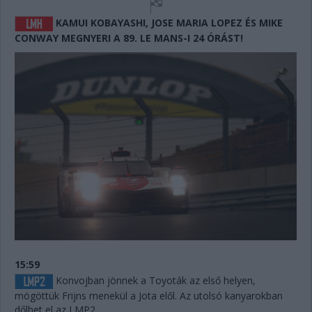
KAMUI KOBAYASHI, JOSE MARIA LOPEZ ÉS MIKE
CONWAY MEGNYERI A 89. LE MANS-I 24 ÓRÁST!
15:59
Konvojban jönnek a Toyoták az első helyen,
mögöttük Frijns menekül a Jota elől. Az utolsó kanyarokban
dőlhet el az LMP2.