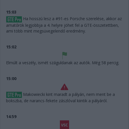
15:03
Ha hosszú lesz a #91-es Porsche szerelése, akkor az
amatőrök legjobbja a 4. helyre jöhet fel a GTE-összetettben,
ami több mint megsüvegelendő eredmény.
15:02
Elmúlt a veszély, ismét száguldanak az autók. Még 58 percig.
15:00
Makowiecki kint maradt a pályán, nem ment be a
bokszba, de narancs-fekete zászlóval kiintik a pályáról.
14:59