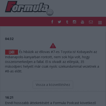
F1
PARC FERMÉ
FORMULA
MOTOR
04:32
NEMZETKÖZI
HAZAI
RETRO
EGYÉB
És hibázik az éllovas #7-es Toyota is! Kobayashi az
PODCAST
SHOP
Indianapolis-kanyarban rontott, nem sok híja volt, hogy
LIVE
TIPPJÁTÉK
összeismerkedjen a fallal. El is olvadt az előnyük, 35
másodperc helyett már csak nyolc szekundummal vezetnek a
DIGITÁLIS MAGAZIN
PONTÁLLÁSOK
#8-as előtt.
VERSENYNAPTÁRAK
Vissza a közvetítéshez
16:21
Ennél hosszabb áttekintésért a Formula Podcast következő