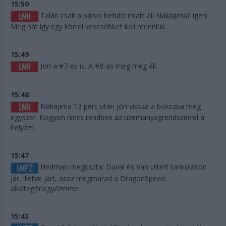
15:50
Talán csak a páros befutó miatt áll Nakajima? Igen!
Meg hát így egy körrel kevesebbet kell menniük.
15:49
Jön a #7-es is. A #8-as meg még áll.
15:48
Nakajima 13 perc után jön vissza a bokszba még
egyszer. Nagyon nincs rendben az üzemanyagrendszerrel a
helyzet.
15:47
Hedman megúszta: Duval és Van Uitert tankoláson
jár, illetve járt, azaz megmarad a DragonSpeed
alkategóriagyőzelme.
15:43