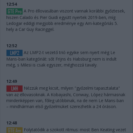
12:54
A Pro éllovasában viszont vannak korábbi győztesek,
hiszen Calado és Pier Guidi együtt nyertek 2019-ben, míg
Ledogar eddigi megjobb eredménye egy Am-kategóriás 5.
hely a Car Guy Racinggel.
12:52
Az LMP2-t vezető trió egyike sem nyert még Le
Mans-ban kategóriát: sőt Frijns és Habsburg nem is indult
még, s Milesi is csak egyszer, méghozzá tavaly.
12:49
Nézzük meg kicsit, milyen "győzelmi tapasztalata"
van az éllovasoknak. A Kobayashi, Conway, López hármasnak
mindenképpen van, főleg utóbbinak, na de nem Le Mans-ban
– mindhárman első győzelmüket szerezhetik a 24 óráson.
12:48
Folytatódik a szokott ritmus: most Ben Keating vezet