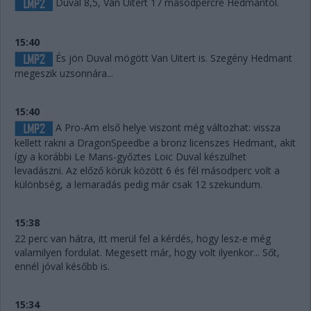
Duval 8,5, Van Uitert 17 másodpercre Hedmantól.
15:40
És jön Duval mögött Van Uitert is. Szegény Hedmant
megeszik uzsonnára...
15:40
A Pro-Am első helye viszont még változhat: vissza
kellett rakni a DragonSpeedbe a bronz licenszes Hedmant, akit
így a korábbi Le Mans-győztes Loic Duval készülhet
levadászni. Az előző körük között 6 és fél másodperc volt a
különbség, a lemaradás pedig már csak 12 szekundum.
15:38
22 perc van hátra, itt merül fel a kérdés, hogy lesz-e még
valamilyen fordulat. Megesett már, hogy volt ilyenkor... Sőt,
ennél jóval később is.
15:34