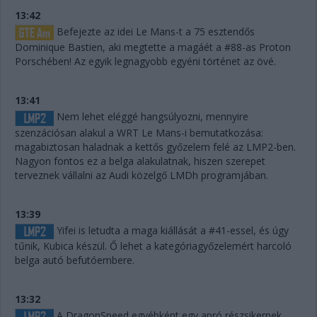
13:42
Befejezte az idei Le Mans-t a 75 esztendős
Dominique Bastien, aki megtette a magáét a #88-as Proton
Porschében! Az egyik legnagyobb egyéni történet az övé.
13:41
Nem lehet eléggé hangsúlyozni, mennyire
szenzációsan alakul a WRT Le Mans-i bemutatkozása:
magabiztosan haladnak a kettős győzelem felé az LMP2-ben.
Nagyon fontos ez a belga alakulatnak, hiszen szerepet
terveznek vállalni az Audi közelgő LMDh programjában.
13:39
Yifei is letudta a maga kiállását a #41-essel, és úgy
tűnik, Kubica készül. Ő lehet a kategóriagyőzelemért harcoló
belga autó befutóembere.
13:32
A DragonSpeed egyébként egy apró részsikernek