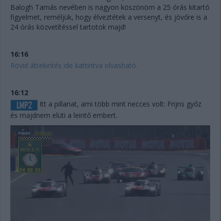
Balogh Tamás nevében is nagyon köszönöm a 25 órás kitartó
figyelmet, reméljük, hogy élveztétek a versenyt, és jövőre is a
24 órás közvetítéssel tartotok majd!
16:16
Rövid áttekintés ide kattintva olvasható.
16:12
Itt a pillanat, ami több mint necces volt: Frijns győz
és majdnem elüti a leintő embert.