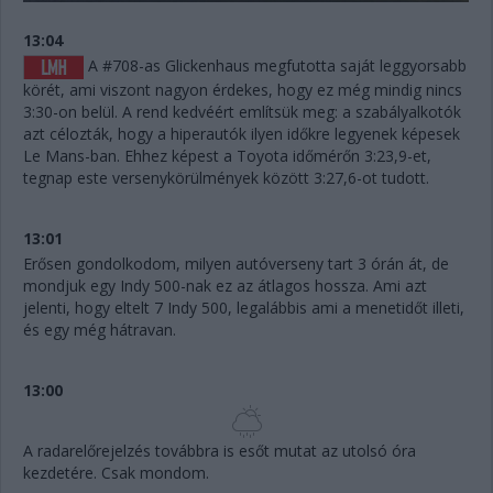
13:04
A #708-as Glickenhaus megfutotta saját leggyorsabb
körét, ami viszont nagyon érdekes, hogy ez még mindig nincs
3:30-on belül. A rend kedvéért említsük meg: a szabályalkotók
azt célozták, hogy a hiperautók ilyen időkre legyenek képesek
Le Mans-ban. Ehhez képest a Toyota időmérőn 3:23,9-et,
tegnap este versenykörülmények között 3:27,6-ot tudott.
13:01
Erősen gondolkodom, milyen autóverseny tart 3 órán át, de
mondjuk egy Indy 500-nak ez az átlagos hossza. Ami azt
jelenti, hogy eltelt 7 Indy 500, legalábbis ami a menetidőt illeti,
és egy még hátravan.
13:00
A radarelőrejelzés továbbra is esőt mutat az utolsó óra
kezdetére. Csak mondom.