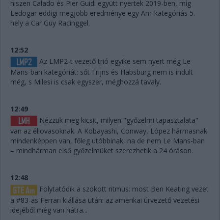
hiszen Calado és Pier Guidi együtt nyertek 2019-ben, míg
Ledogar eddigi megjobb eredménye egy Am-kategóriás 5.
hely a Car Guy Racinggel.
12:52
Az LMP2-t vezető trió egyike sem nyert még Le
Mans-ban kategóriát: sőt Frijns és Habsburg nem is indult
még, s Milesi is csak egyszer, méghozzá tavaly.
12:49
Nézzük meg kicsit, milyen "győzelmi tapasztalata"
van az éllovasoknak. A Kobayashi, Conway, López hármasnak
mindenképpen van, főleg utóbbinak, na de nem Le Mans-ban
– mindhárman első győzelmüket szerezhetik a 24 óráson.
12:48
Folytatódik a szokott ritmus: most Ben Keating vezet
a #83-as Ferrari kiállása után: az amerikai úrvezető vezetési
idejéből még van hátra...