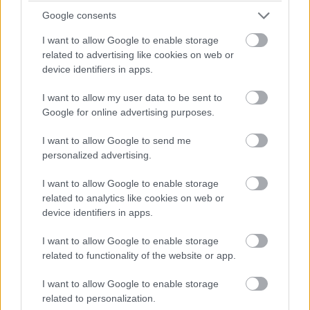
Google consents
14:42
Brundle hozza majd a célba a P2 5-6. helyéért
I want to allow Google to enable storage
harcoló lengyel autót. Nagyon szép versenyt teljesített az
related to advertising like cookies on web or
Inter Europol, minden elismerést megérdemelnek.
device identifiers in apps.
I want to allow my user data to be sent to
14:40
Google for online advertising purposes.
Amit viszont le lehetne, az Frijns 10 másodperces
hátránya Yifeijel szemben... Csakhogy van valami baj a #31-es
I want to allow Google to send me
WRT emelőjével, így az utolsó kerékcserénél valamennyit
personalized advertising.
biztosan veszítenek majd.
I want to allow Google to enable storage
related to analytics like cookies on web or
14:39
device identifiers in apps.
A Próban Pier Guidi és Garcia között 50 másodperc
van. Ezt egy safety car éppen-éppen lenullázhatja még, de
I want to allow Google to enable storage
erőből ezt még annyira se lehet itt ledolgozni, ahogy a 100-at
related to functionality of the website or app.
az amatőrök között.
I want to allow Google to enable storage
related to personalization.
14:38