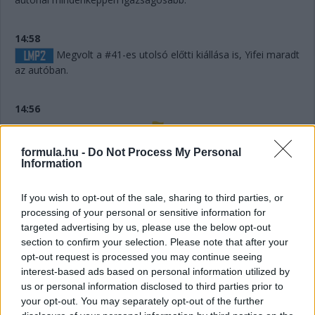
14:58
Megvolt a #41-es utolsó előtti kiállása is, Yifei maradt
az autóban.
14:56
Húha! Makowiecki keresztülszáguldott az utolsó
formula.hu -
Do Not Process My Personal
sikánon, és elhagyta a diffúzorát! Aztán újabb darabok esnek
Information
le az autóról, aminek elment a fékje a kritikus pillanatban a
versenyző elmondása szerint.
If you wish to opt-out of the sale, sharing to third parties, or
processing of your personal or sensitive information for
targeted advertising by us, please use the below opt-out
14:53
section to confirm your selection. Please note that after your
A hátsó gumikat le tudták ugyan cserélni, de megint
opt-out request is processed you may continue seeing
ugrálni kellett az autón, mert az emelő, az bizony továbbra
interest-based ads based on personal information utilized by
sem működik rendesen.
us or personal information disclosed to third parties prior to
your opt-out. You may separately opt-out of the further
14:53