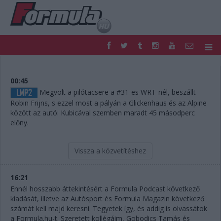
F1
PARC FERMÉ
FORMULA
MOTOR
00:45
NEMZETKÖZI
HAZAI
Megvolt a pilótacsere a #31-es WRT-nél, beszállt
Robin Frijns, s ezzel most a pályán a Glickenhaus és az Alpine
RETRO
EGYÉB
között az autó: Kubicával szemben maradt 45 másodperc
PODCAST
SHOP
előny.
LIVE
TIPPJÁTÉK
DIGITÁLIS MAGAZIN
PONTÁLLÁSOK
Vissza a közvetítéshez
VERSENYNAPTÁRAK
16:21
Ennél hosszabb áttekintésért a Formula Podcast következő
kiadását, illetve az Autósport és Formula Magazin következő
számát kell majd keresni. Tegyetek így, és addig is olvassátok
a Formula.hu-t. Szeretett kollégáim, Gobodics Tamás és