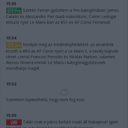
15:55
Szintén Ferrari-győzelem a Pro-kategóriában: James
Calado és Alessandro Pier Guidi másodszor, Come Ledogar
először nyer Le Mans-ban az #51-es AF Corse Ferrarival.
15:54
Kezdjük meg az eredményhirdetést: az amatőrök
között a #83-as AF Corse nyeri a Le Mans-t, a tavaly bajnoki
címet szerző Francois Perrodo és Nicklas Nielsen, valamint
Alessio Rovera immár Le Mans-i kategóriagyőztesnek
mondhatja magát.
15:52
Szerintem kijelenthető, hogy nem fog esni.
15:50
Talán csak a páros befutó miatt áll Nakajima? Igen!