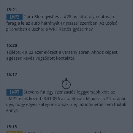
15:21
Tom Blomqvist és a #28-as Jota folyamatosan
faragja le az autó hátrányát Frijnsszel szemben. Az utolsó
pillanatban elúszhat a WRT kettős győzelme?
15:20
Túlléptük a 22 ezer előzést a verseny során. Ahhoz képest
egészen kevés végződött kontakttal.
15:17
Stevens fut egy szenzációs leggyorsabb kört az
LMP2-esek között: 3:31,096 az új etalon. Mindezt a 24. órában
úgy, hogy egyes kategóriatársak még az időmérőn sem tudtak
ennyit.
15:15