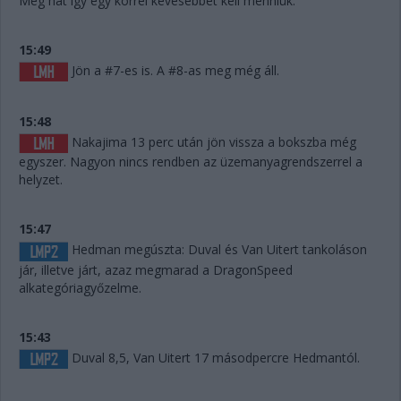
Meg hát így egy körrel kevesebbet kell menniük.
15:49
Jön a #7-es is. A #8-as meg még áll.
15:48
Nakajima 13 perc után jön vissza a bokszba még
egyszer. Nagyon nincs rendben az üzemanyagrendszerrel a
helyzet.
15:47
Hedman megúszta: Duval és Van Uitert tankoláson
jár, illetve járt, azaz megmarad a DragonSpeed
alkategóriagyőzelme.
15:43
Duval 8,5, Van Uitert 17 másodpercre Hedmantól.