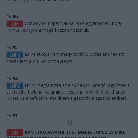
16:06
Conway és López vár-vár a célegyenesben, hogy
Kamui Kobayashi megérkezzen hozzájuk.
16:05
És Ye autója nem megy tovább. Győzelem helyett
kiesés lesz a #41-es osztályrésze.
16:02
Frijns megtartotta az első helyet, kategóriagyőztes a
WRT-vel a holland, valamint Habsburg Ferdinánd és Charles
Milesi. És a befutónál majdnem elgázolták a zászlós embert.
16:01
KAMUI KOBAYASHI, JOSE MARIA LOPEZ ÉS MIKE