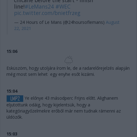
chicane before the start - finish
line!
#LeMans24
#WEC
pic.twitter.com/bnietfrzeg
— 24 Hours of Le Mans (@24hoursoflemans)
August
22, 2021
15:06
Esküszöm, hogy utoljára írom le, de a radarelőrejelzés alapján
még most sem lehet egy enyhe esőt kizárni.
15:04
Ye előnye 43 másodperc Frijns előtt. Alighanem
eljutottunk odáig, hogy kijelentsük, hogy a
kategóriagyőzelmekre erőből már nem tudnak rámenni az
üldözők.
15:03