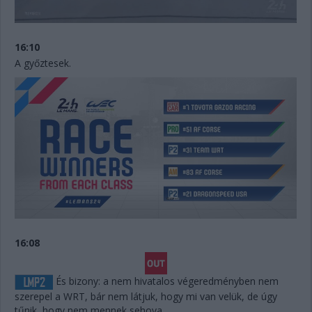
16:10
A győztesek.
16:08
És bizony: a nem hivatalos végeredményben nem
szerepel a WRT, bár nem látjuk, hogy mi van velük, de úgy
tűnik, hogy nem mennek sehova.