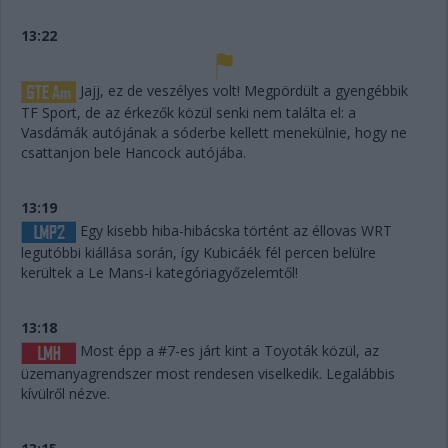
13:22
Jajj, ez de veszélyes volt! Megpördült a gyengébbik
TF Sport, de az érkezők közül senki nem találta el: a
Vasdámák autójának a sóderbe kellett menekülnie, hogy ne
csattanjon bele Hancock autójába.
13:19
Egy kisebb hiba-hibácska történt az éllovas WRT
legutóbbi kiállása során, így Kubicáék fél percen belülre
kerültek a Le Mans-i kategóriagyőzelemtől!
13:18
Most épp a #7-es járt kint a Toyoták közül, az
üzemanyagrendszer most rendesen viselkedik. Legalábbis
kívülről nézve.