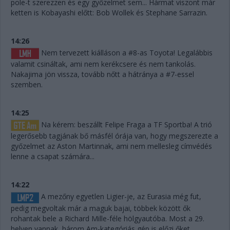
pole-t szerezzen és egy győzelmet sem... Hármat viszont már
ketten is Kobayashi előtt: Bob Wollek és Stephane Sarrazin.
14:26
Nem tervezett kiálláson a #8-as Toyota! Legalábbis
valamit csináltak, ami nem kerékcsere és nem tankolás.
Nakajima jön vissza, tovább nőtt a hátránya a #7-essel
szemben.
14:25
Na kérem: beszállt Felipe Fraga a TF Sportba! A trió
legerősebb tagjának bő másfél órája van, hogy megszerezte a
győzelmet az Aston Martinnak, ami nem mellesleg címvédés
lenne a csapat számára...
14:22
A mezőny egyetlen Ligier-je, az Eurasia még fut,
pedig megvoltak már a maguk bajai, többek között ők
rohantak bele a Richard Mille-féle hölgyautóba. Most a 29.
helyen vannak, három Am-kategóriás gép is előzi őket.