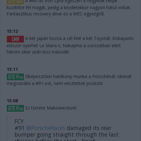
A #60-as Iron Lynx egészen a negyedik helyik
küzdötte fel magát, pedig a kezdetekkor nagyon hátul voltak.
Fantasztikus recovery drive ez a WEC-egységtől.
15:12
A két japán hozza a cél felé a két Toyotát: Kobayashi
először nyerhet Le Mans-t, Nakajima a sorozatban elért
három siker után lesz második.
15:11
Elképesztően hatékony munka a Porschénál: sikerült
megcsinálni a #91-est, nem vesztettek pozíciót.
15:08
Ez történt Makowieckivel:
FCY
#91
@PorscheRaces
damaged its rear
bumper going straight through the last