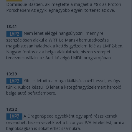
Dominique Bastien, aki megtette a magáét a #88-as Proton
Porschében! Az egyik legnagyobb egyéni történet az övé.
13:41
Nem lehet eléggé hangsúlyozni, mennyire
szenzációsan alakul a WRT Le Mans-i bemutatkozása:
magabiztosan haladnak a kettős győzelem felé az LMP2-ben.
Nagyon fontos ez a belga alakulatnak, hiszen szerepet
terveznek vállalni az Audi közelgő LMDh programjában.
13:39
Yifei is letudta a maga kiállását a #41-essel, és úgy
tűnik, Kubica készül. Ő lehet a kategóriagyőzelemért harcoló
belga autó befutóembere.
13:32
A DragonSpeed egyébként egy apró részsikernek
örvendhet, hiszen vezetik ezt a bizonyos P/A értékelést, ami a
bajnokságban is sokat érhet számukra.