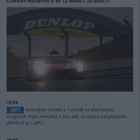
CONWAY MEGNYERI A 89. LE MANS-I 24 ÓRÁST!
15:59
Konvojban jönnek a Toyoták az első helyen,
mögöttük Frijns menekül a Jota elől. Az utolsó kanyarokban
dőlhet el az LMP2.
15:58