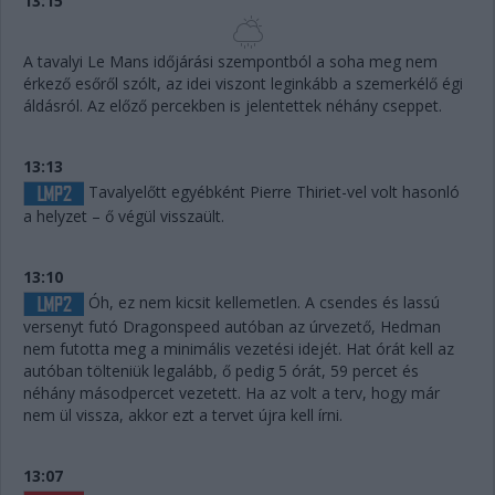
13:15
A tavalyi Le Mans időjárási szempontból a soha meg nem
érkező esőről szólt, az idei viszont leginkább a szemerkélő égi
áldásról. Az előző percekben is jelentettek néhány cseppet.
13:13
Tavalyelőtt egyébként Pierre Thiriet-vel volt hasonló
a helyzet – ő végül visszaült.
13:10
Óh, ez nem kicsit kellemetlen. A csendes és lassú
versenyt futó Dragonspeed autóban az úrvezető, Hedman
nem futotta meg a minimális vezetési idejét. Hat órát kell az
autóban tölteniük legalább, ő pedig 5 órát, 59 percet és
néhány másodpercet vezetett. Ha az volt a terv, hogy már
nem ül vissza, akkor ezt a tervet újra kell írni.
13:07