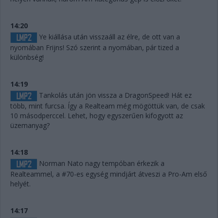
14:20
Ye kiállása után visszaáll az élre, de ott van a
nyomában Frijns! Szó szerint a nyomában, pár tized a
különbség!
14:19
Tankolás után jön vissza a DragonSpeed! Hát ez
több, mint furcsa. Így a Realteam még mögöttük van, de csak
10 másodperccel. Lehet, hogy egyszerűen kifogyott az
üzemanyag?
14:18
Norman Nato nagy tempóban érkezik a
Realteammel, a #70-es egység mindjárt átveszi a Pro-Am első
helyét.
14:17