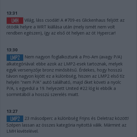
13:31
Világ, láss csodát! A #709-es Glickenhaus feljött az
ötödik helyre a WRT kiállása után (mely ismét nem volt
rendben egészen), így az első öt helyen az öt Hypercar!
13:30
Nem nagyon foglalkoztunk a Pro-Am (avagy P/A)
alkategóriával: ebbe azok az LMP2-esek tartoznak, melyek
egyik versenyzője bronz minősítésű. Érdekes, hogy hosszú
távon nagyon kijött ez a különbség, hiszen az LMP2 első tíz
helyén "nem P/A" autó található, majd őket követi a nyolc
P/A, s egyedül a 19. helyezett United #22 lóg ki ebbők a
sormintából a hosszú szerelés miatt.
13:27
23 másodperc a különbség Frijns és Deletraz között!
Szépen lassan az összes kategória nyitottá válik. Mármint az
LMH kivételével.