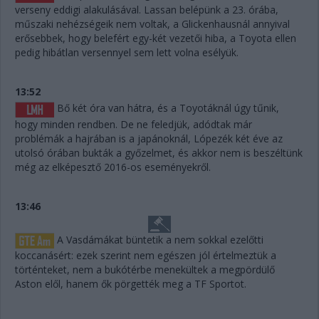
verseny eddigi alakulásával. Lassan belépünk a 23. órába,
műszaki nehézségeik nem voltak, a Glickenhausnál annyival
erősebbek, hogy belefért egy-két vezetői hiba, a Toyota ellen
pedig hibátlan versennyel sem lett volna esélyük.
13:52
Bő két óra van hátra, és a Toyotáknál úgy tűnik,
hogy minden rendben. De ne feledjük, adódtak már
problémák a hajrában is a japánoknál, Lópezék két éve az
utolsó órában bukták a győzelmet, és akkor nem is beszéltünk
még az elképesztő 2016-os eseményekről.
13:46
A Vasdámákat büntetik a nem sokkal ezelőtti
koccanásért: ezek szerint nem egészen jól értelmeztük a
történteket, nem a bukótérbe menekültek a megpördülő
Aston elől, hanem ők pörgették meg a TF Sportot.