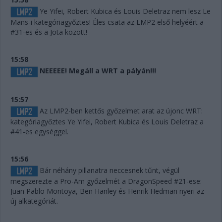
Ye Yifei, Robert Kubica és Louis Deletraz nem lesz Le
Mans-i kategóriagyőztes! Éles csata az LMP2 első helyéért a
#31-es és a Jota között!
15:58
NEEEEE! Megáll a WRT a pályán!!!
15:57
Az LMP2-ben kettős győzelmet arat az újonc WRT:
kategóriagyőztes Ye Yifei, Robert Kubica és Louis Deletraz a
#41-es egységgel.
15:56
Bár néhány pillanatra neccesnek tűnt, végül
megszerezte a Pro-Am győzelmét a DragonSpeed #21-ese:
Juan Pablo Montoya, Ben Hanley és Henrik Hedman nyeri az
új alkategóriát.