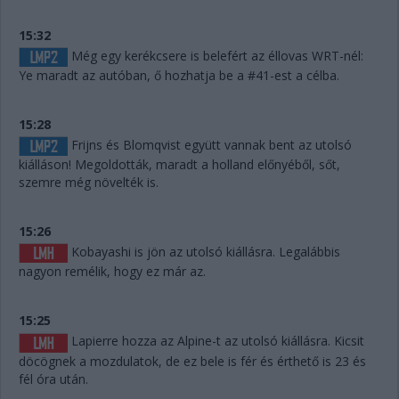
15:32
Még egy kerékcsere is belefért az éllovas WRT-nél:
Ye maradt az autóban, ő hozhatja be a #41-est a célba.
15:28
Frijns és Blomqvist együtt vannak bent az utolsó
kiálláson! Megoldották, maradt a holland előnyéből, sőt,
szemre még növelték is.
15:26
Kobayashi is jön az utolsó kiállásra. Legalábbis
nagyon remélik, hogy ez már az.
15:25
Lapierre hozza az Alpine-t az utolsó kiállásra. Kicsit
döcögnek a mozdulatok, de ez bele is fér és érthető is 23 és
fél óra után.