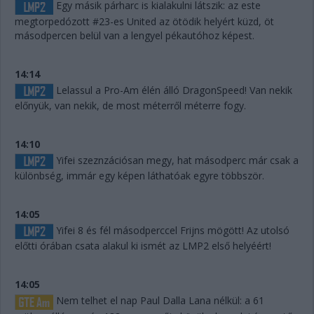
Egy másik párharc is kialakulni látszik: az este
megtorpedózott #23-es United az ötödik helyért küzd, öt
másodpercen belül van a lengyel pékautóhoz képest.
14:14
Lelassul a Pro-Am élén álló DragonSpeed! Van nekik
előnyük, van nekik, de most méterről méterre fogy.
14:10
Yifei szeznzációsan megy, hat másodperc már csak a
különbség, immár egy képen láthatóak egyre többször.
14:05
Yifei 8 és fél másodperccel Frijns mögött! Az utolsó
előtti órában csata alakul ki ismét az LMP2 első helyéért!
14:05
Nem telhet el nap Paul Dalla Lana nélkül: a 61