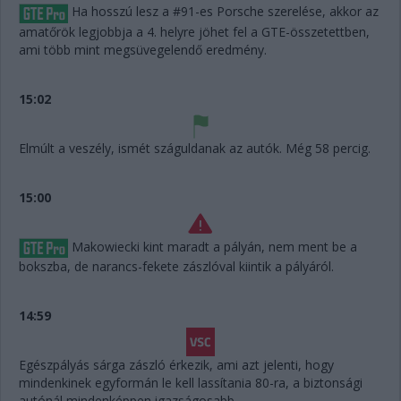
Ha hosszú lesz a #91-es Porsche szerelése, akkor az
amatőrök legjobbja a 4. helyre jöhet fel a GTE-összetettben,
ami több mint megsüvegelendő eredmény.
15:02
Elmúlt a veszély, ismét száguldanak az autók. Még 58 percig.
15:00
Makowiecki kint maradt a pályán, nem ment be a
bokszba, de narancs-fekete zászlóval kiintik a pályáról.
14:59
Egészpályás sárga zászló érkezik, ami azt jelenti, hogy
mindenkinek egyformán le kell lassítania 80-ra, a biztonsági
autónál mindenképpen igazságosabb.