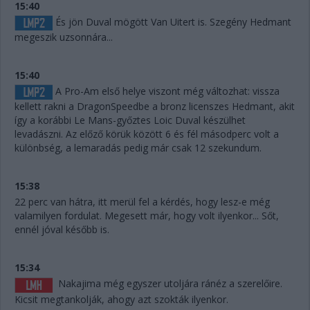
15:40
És jön Duval mögött Van Uitert is. Szegény Hedmant
megeszik uzsonnára...
15:40
A Pro-Am első helye viszont még változhat: vissza
kellett rakni a DragonSpeedbe a bronz licenszes Hedmant, akit
így a korábbi Le Mans-győztes Loic Duval készülhet
levadászni. Az előző körük között 6 és fél másodperc volt a
különbség, a lemaradás pedig már csak 12 szekundum.
15:38
22 perc van hátra, itt merül fel a kérdés, hogy lesz-e még
valamilyen fordulat. Megesett már, hogy volt ilyenkor... Sőt,
ennél jóval később is.
15:34
Nakajima még egyszer utoljára ránéz a szerelőire.
Kicsit megtankolják, ahogy azt szokták ilyenkor.