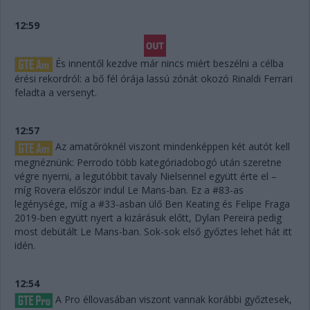
12:59
És innentől kezdve már nincs miért beszélni a célba
érési rekordról: a bő fél órája lassú zónát okozó Rinaldi Ferrari
feladta a versenyt.
12:57
Az amatőröknél viszont mindenképpen két autót kell
megnéznünk: Perrodo több kategóriadobogó után szeretne
végre nyerni, a legutóbbit tavaly Nielsennel együtt érte el –
míg Rovera először indul Le Mans-ban. Ez a #83-as
legénysége, míg a #33-asban ülő Ben Keating és Felipe Fraga
2019-ben együtt nyert a kizárásuk előtt, Dylan Pereira pedig
most debütált Le Mans-ban. Sok-sok első győztes lehet hát itt
idén.
12:54
A Pro éllovasában viszont vannak korábbi győztesek,