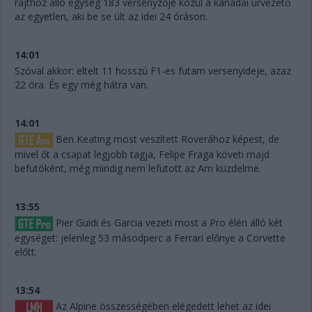
rajthoz álló egység 183 versenyzője közül a kanadai úrvezető
az egyetlen, aki be se ült az idei 24 óráson.
14:01
Szóval akkor: eltelt 11 hosszú F1-es futam versenyideje, azaz
22 óra. És egy még hátra van.
14:01
Ben Keating most veszített Roverához képest, de
mivel őt a csapat legjobb tagja, Felipe Fraga követi majd
befutóként, még mindig nem lefutott az Am küzdelme.
13:55
Pier Guidi és Garcia vezeti most a Pro élén álló két
egységet: jelenleg 53 másodperc a Ferrari előnye a Corvette
előtt.
13:54
Az Alpine összességében elégedett lehet az idei