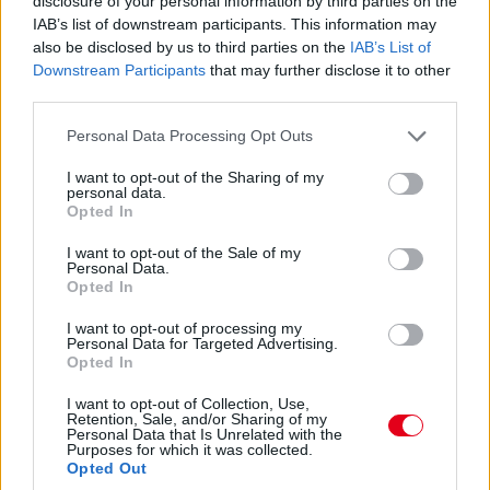
disclosure of your personal information by third parties on the
Hajjajj... A #31-es kerékcserén. Vajon most sima
IAB’s list of downstream participants. This information may
also be disclosed by us to third parties on the
IAB’s List of
lesz?
Downstream Participants
that may further disclose it to other
third parties.
14:46
Please note that this website/app uses one or more Google
Personal Data Processing Opt Outs
services and may gather and store information including but
A PR1 Mathiasen azóta sem jött ki, hivatalosan nem
not limited to your visit or usage behaviour. You may click to
I want to opt-out of the Sharing of my
estek ki, de semmi jele nincs annak, hogy ez az autó még
personal data.
grant or deny consent to Google and its third-party tags to
Opted In
megmozdulna. Maradtak 45-en.
use your data for below specified purposes in below Google
consent section.
I want to opt-out of the Sale of my
Personal Data.
14:45
Opted In
I want to opt-out of processing my
Egyre közelebb az eső. Egyre-egyre közelebb.
Personal Data for Targeted Advertising.
Opted In
14:44
I want to opt-out of Collection, Use,
Retention, Sale, and/or Sharing of my
Akárhogy számolom, a két WRT-nek még két-két
Personal Data that Is Unrelated with the
kiállása lesz, hacsak nem jön egy hosszabb megszakítás,
Purposes for which it was collected.
lassú zóna, safety car, vagy ilyesmi.
Opted Out