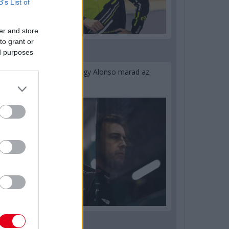
B’s List of
er and store
to grant or
ed purposes
1 napja
Newey biztos benne, hogy Alonso marad az
Aston Martinnál
2 napja