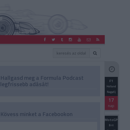
Hallgasd meg a Formula Podcast
F1
legfrissebb adását!
Holland
Nagydíj
17
nap
Kövess minket a Facebookon
MotoGP
Brit