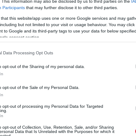
. This information may also be disclosed by us to third parties on the
IA
Participants
that may further disclose it to other third parties.
 that this website/app uses one or more Google services and may gath
including but not limited to your visit or usage behaviour. You may click 
 to Google and its third-party tags to use your data for below specifi
ogle consent section.
l Data Processing Opt Outs
o opt-out of the Sharing of my personal data.
In
o opt-out of the Sale of my Personal Data.
In
to opt-out of processing my Personal Data for Targeted
ing.
In
ő helyen, mögöttük Frijns menekül a Jota elől. Az utolsó
o opt-out of Collection, Use, Retention, Sale, and/or Sharing
ersonal Data that Is Unrelated with the Purposes for which it
lected.