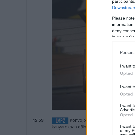
participants
Downstream 
Please note
information 
deny consent
in below Go
Persona
I want t
Opted 
I want t
Opted 
I want 
Advertis
Opted 
15:59
Konvojban jönnek a Toyoták az els
I want t
kanyarokban dőlhet el az LMP2.
of my P
was col