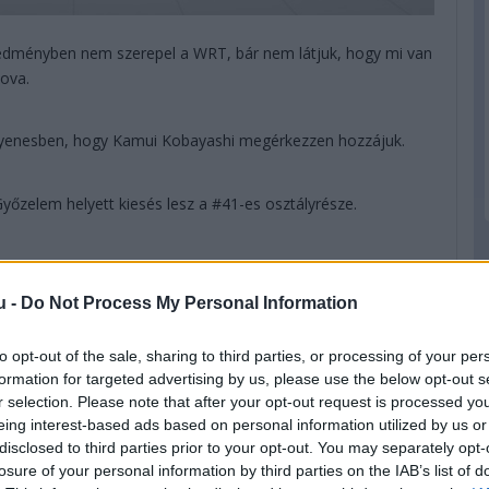
redményben nem szerepel a WRT, bár nem látjuk, hogy mi van
ova.
gyenesben, hogy Kamui Kobayashi megérkezzen hozzájuk.
őzelem helyett kiesés lesz a #41-es osztályrésze.
, kategóriagyőztes a WRT-vel a holland, valamint Habsburg
ál majdnem elgázolták a zászlós embert.
u -
Do Not Process My Personal Information
 LOPEZ ÉS MIKE CONWAY MEGNYERI A 89. LE MANS-I 24
to opt-out of the sale, sharing to third parties, or processing of your per
formation for targeted advertising by us, please use the below opt-out s
r selection. Please note that after your opt-out request is processed y
eing interest-based ads based on personal information utilized by us or
disclosed to third parties prior to your opt-out. You may separately opt-
losure of your personal information by third parties on the IAB’s list of