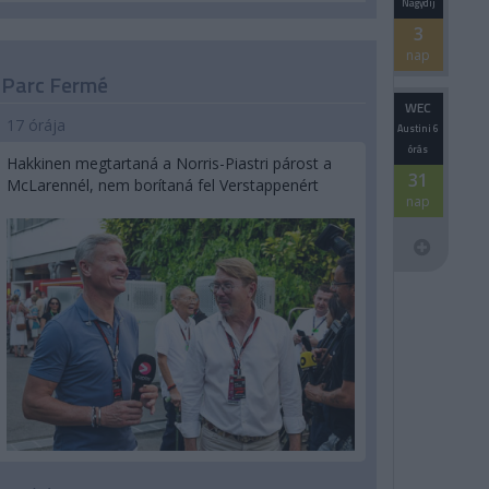
Nagydíj
3
nap
Parc Fermé
WEC
17 órája
Austini 6
órás
Hakkinen megtartaná a Norris-Piastri párost a
31
McLarennél, nem borítaná fel Verstappenért
nap