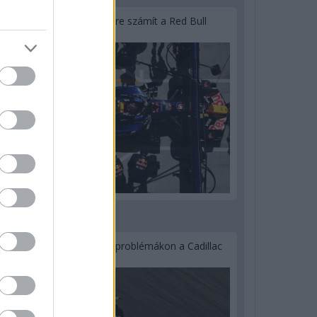
Lassuló fejlesztési ütemre számít a Red Bull
2 napja
Nem tud úrrá lenni a fékproblémákon a Cadillac