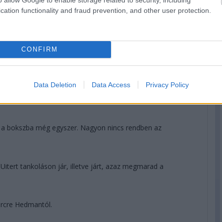
cation functionality and fraud prevention, and other user protection.
CONFIRM
ll Nakajima? Igen! Meg hát így egy körrel kevesebbet kell
Data Deletion
Data Access
Privacy Policy
ll.
a a bokszba még egyszer. Nagyon nincs rendben az
tert tankoláson jár, illetve járt, azaz megmarad a
ercre Hedmantól.