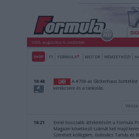
DIG
2026. augusztus 6. csütörtök
SHOP
F1
FORMULA
MOTOR
NEMZETKÖZI
H
16:48
A #708-as Glickenhaus büntetést k
kerékcsere és a tankolás.
Vissza
16:21
Ennél hosszabb áttekintésért a Formula Po
Magazin következő számát kell majd keresni
Szeretett kollégáim, Gobodics Tamás és 