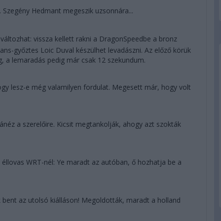
s. Szegény Hedmant megeszik uzsonnára...
áltozhat: vissza kellett rakni a DragonSpeedbe a bronz
ans-győztes Loic Duval készülhet levadászni. Az előző körük
ég, a lemaradás pedig már csak 12 szekundum.
 hogy lesz-e még valamilyen fordulat. Megesett már, hogy volt
éz a szerelőire. Kicsit megtankolják, ahogy azt szokták
 éllovas WRT-nél: Ye maradt az autóban, ő hozhatja be a
 bent az utolsó kiálláson! Megoldották, maradt a holland