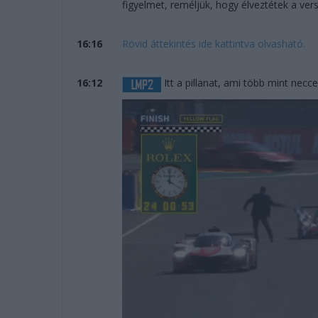
figyelmet, reméljük, hogy élveztétek a vers
16:16
Rövid áttekintés ide kattintva olvasható.
16:12
Itt a pillanat, ami több mint necce