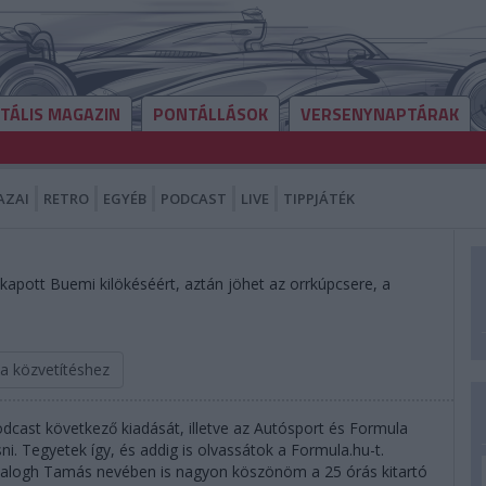
ITÁLIS MAGAZIN
PONTÁLLÁSOK
VERSENYNAPTÁRAK
AZAI
RETRO
EGYÉB
PODCAST
LIVE
TIPPJÁTÉK
apott Buemi kilökéséért, aztán jöhet az orrkúpcsere, a
 a közvetítéshez
dcast következő kiadását, illetve az Autósport és Formula
. Tegyetek így, és addig is olvassátok a Formula.hu-t.
Balogh Tamás nevében is nagyon köszönöm a 25 órás kitartó