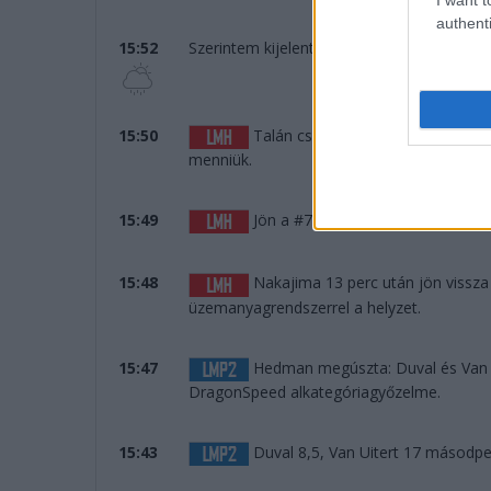
authenti
15:52
Szerintem kijelenthető, hogy nem fog esni.
15:50
Talán csak a páros befutó miatt á
menniük.
15:49
Jön a #7-es is. A #8-as meg még á
15:48
Nakajima 13 perc után jön vissz
üzemanyagrendszerrel a helyzet.
15:47
Hedman megúszta: Duval és Van Ui
DragonSpeed alkategóriagyőzelme.
15:43
Duval 8,5, Van Uitert 17 másodp