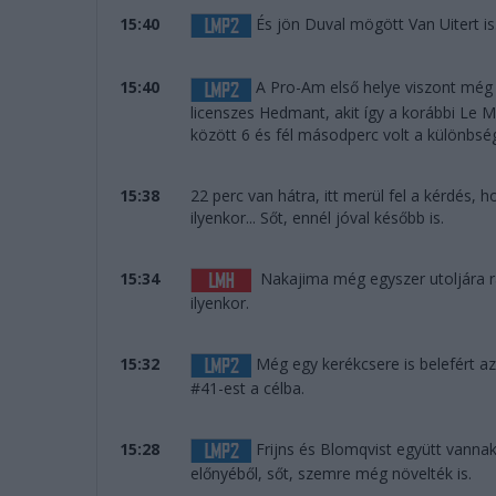
15:40
És jön Duval mögött Van Uitert i
15:40
A Pro-Am első helye viszont még v
licenszes Hedmant, akit így a korábbi Le M
között 6 és fél másodperc volt a különbs
15:38
22 perc van hátra, itt merül fel a kérdés,
ilyenkor... Sőt, ennél jóval később is.
15:34
Nakajima még egyszer utoljára rán
ilyenkor.
15:32
Még egy kerékcsere is belefért az
#41-est a célba.
15:28
Frijns és Blomqvist együtt vannak
előnyéből, sőt, szemre még növelték is.