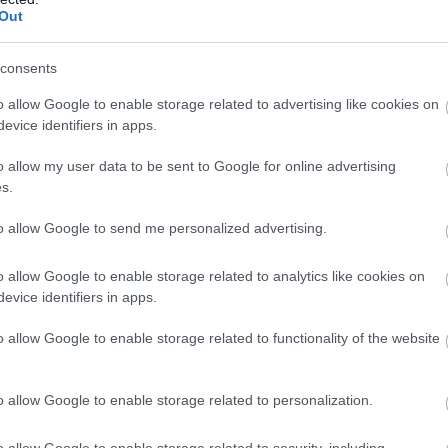
Out
Deletraz nem lesz Le Mans-i kategóriagyőztes! Éles csata az
tt!
consents
o allow Google to enable storage related to advertising like cookies on
!!!
evice identifiers in apps.
t az újonc WRT: kategóriagyőztes Ye Yifei, Robert Kubica és
o allow my user data to be sent to Google for online advertising
s.
to allow Google to send me personalized advertising.
 tűnt, végül megszerezte a Pro-Am győzelmét a DragonSpeed
s Henrik Hedman nyeri az új alkategóriát.
o allow Google to enable storage related to analytics like cookies on
evice identifiers in apps.
tegóriában: James Calado és Alessandro Pier Guidi
o allow Google to enable storage related to functionality of the website
 Mans-ban az #51-es AF Corse Ferrarival.
: az amatőrök között a #83-as AF Corse nyeri a Le Mans-t,
o allow Google to enable storage related to personalization.
rrodo és Nicklas Nielsen, valamint Alessio Rovera immár Le
agát.
o allow Google to enable storage related to security, including