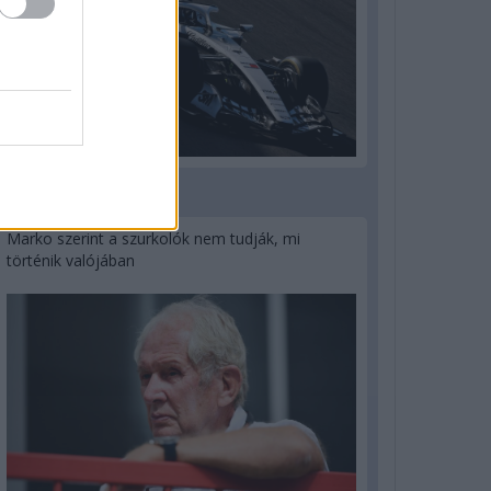
3 napja
Marko szerint a szurkolók nem tudják, mi
történik valójában