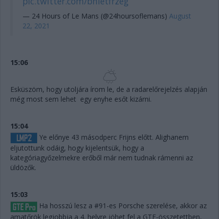
pic.twitter.com/bnietfrzeg
— 24 Hours of Le Mans (@24hoursoflemans)
August
22, 2021
15:06
Esküszöm, hogy utoljára írom le, de a radarelőrejelzés alapján
még most sem lehet egy enyhe esőt kizárni.
15:04
Ye előnye 43 másodperc Frijns előtt. Alighanem
eljutottunk odáig, hogy kijelentsük, hogy a
kategóriagyőzelmekre erőből már nem tudnak rámenni az
üldözők.
15:03
Ha hosszú lesz a #91-es Porsche szerelése, akkor az
amatőrök legjobbja a 4. helyre jöhet fel a GTE-összetettben,