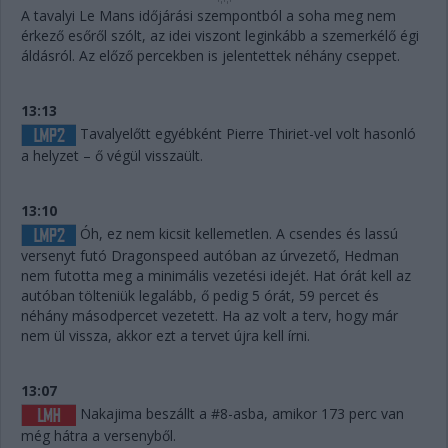
A tavalyi Le Mans időjárási szempontból a soha meg nem
érkező esőről szólt, az idei viszont leginkább a szemerkélő égi
áldásról. Az előző percekben is jelentettek néhány cseppet.
13:13
Tavalyelőtt egyébként Pierre Thiriet-vel volt hasonló
a helyzet – ő végül visszaült.
13:10
Óh, ez nem kicsit kellemetlen. A csendes és lassú
versenyt futó Dragonspeed autóban az úrvezető, Hedman
nem futotta meg a minimális vezetési idejét. Hat órát kell az
autóban tölteniük legalább, ő pedig 5 órát, 59 percet és
néhány másodpercet vezetett. Ha az volt a terv, hogy már
nem ül vissza, akkor ezt a tervet újra kell írni.
13:07
Nakajima beszállt a #8-asba, amikor 173 perc van
még hátra a versenyből.