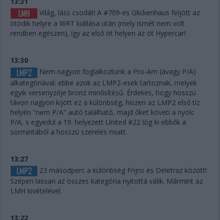
13:31
Világ, láss csodát! A #709-es Glickenhaus feljött az
ötödik helyre a WRT kiállása után (mely ismét nem volt
rendben egészen), így az első öt helyen az öt Hypercar!
13:30
Nem nagyon foglalkoztunk a Pro-Am (avagy P/A)
alkategóriával: ebbe azok az LMP2-esek tartoznak, melyek
egyik versenyzője bronz minősítésű. Érdekes, hogy hosszú
távon nagyon kijött ez a különbség, hiszen az LMP2 első tíz
helyén "nem P/A" autó található, majd őket követi a nyolc
P/A, s egyedül a 19. helyezett United #22 lóg ki ebbők a
sormintából a hosszú szerelés miatt.
13:27
23 másodperc a különbség Frijns és Deletraz között!
Szépen lassan az összes kategória nyitottá válik. Mármint az
LMH kivételével.
13:22