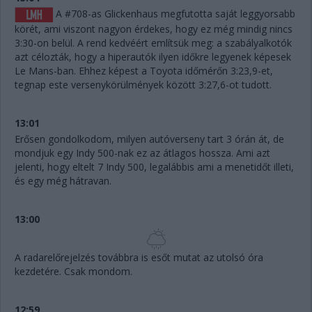
A #708-as Glickenhaus megfutotta saját leggyorsabb
körét, ami viszont nagyon érdekes, hogy ez még mindig nincs
3:30-on belül. A rend kedvéért említsük meg: a szabályalkotók
azt célozták, hogy a hiperautók ilyen időkre legyenek képesek
Le Mans-ban. Ehhez képest a Toyota időmérőn 3:23,9-et,
tegnap este versenykörülmények között 3:27,6-ot tudott.
13:01
Erősen gondolkodom, milyen autóverseny tart 3 órán át, de
mondjuk egy Indy 500-nak ez az átlagos hossza. Ami azt
jelenti, hogy eltelt 7 Indy 500, legalábbis ami a menetidőt illeti,
és egy még hátravan.
13:00
A radarelőrejelzés továbbra is esőt mutat az utolsó óra
kezdetére. Csak mondom.
12:59