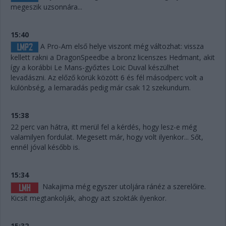
megeszik uzsonnára...
15:40
A Pro-Am első helye viszont még változhat: vissza
kellett rakni a DragonSpeedbe a bronz licenszes Hedmant, akit
így a korábbi Le Mans-győztes Loic Duval készülhet
levadászni. Az előző körük között 6 és fél másodperc volt a
különbség, a lemaradás pedig már csak 12 szekundum.
15:38
22 perc van hátra, itt merül fel a kérdés, hogy lesz-e még
valamilyen fordulat. Megesett már, hogy volt ilyenkor... Sőt,
ennél jóval később is.
15:34
Nakajima még egyszer utoljára ránéz a szerelőire.
Kicsit megtankolják, ahogy azt szokták ilyenkor.
15:32