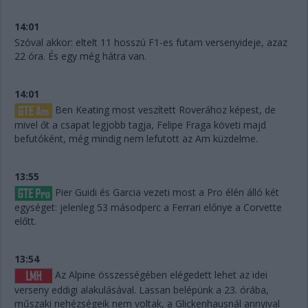
14:01
Szóval akkor: eltelt 11 hosszú F1-es futam versenyideje, azaz
22 óra. És egy még hátra van.
14:01
Ben Keating most veszített Roverához képest, de
mivel őt a csapat legjobb tagja, Felipe Fraga követi majd
befutóként, még mindig nem lefutott az Am küzdelme.
13:55
Pier Guidi és Garcia vezeti most a Pro élén álló két
egységet: jelenleg 53 másodperc a Ferrari előnye a Corvette
előtt.
13:54
Az Alpine összességében elégedett lehet az idei
verseny eddigi alakulásával. Lassan belépünk a 23. órába,
műszaki nehézségeik nem voltak, a Glickenhausnál annyival