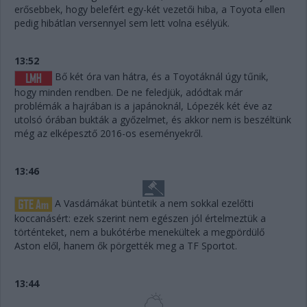
erősebbek, hogy belefért egy-két vezetői hiba, a Toyota ellen
pedig hibátlan versennyel sem lett volna esélyük.
13:52
Bő két óra van hátra, és a Toyotáknál úgy tűnik,
hogy minden rendben. De ne feledjük, adódtak már
problémák a hajrában is a japánoknál, Lópezék két éve az
utolsó órában bukták a győzelmet, és akkor nem is beszéltünk
még az elképesztő 2016-os eseményekről.
13:46
A Vasdámákat büntetik a nem sokkal ezelőtti
koccanásért: ezek szerint nem egészen jól értelmeztük a
történteket, nem a bukótérbe menekültek a megpördülő
Aston elől, hanem ők pörgették meg a TF Sportot.
13:44