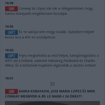
16:06
Conway és López vár-vár a célegyenesben, hogy
Kamui Kobayashi megérkezzen hozzájuk.
16:05
És Ye autója nem megy tovább. Győzelem helyett
kiesés lesz a #41-es osztályrésze.
16:02
Frijns megtartotta az első helyet, kategóriagyőztes a
WRT-vel a holland, valamint Habsburg Ferdinánd és Charles
Milesi. És a befutónál majdnem elgázolták a zászlós embert.
16:01
KAMUI KOBAYASHI, JOSE MARIA LOPEZ ÉS MIKE
CONWAY MEGNYERI A 89. LE MANS-I 24 ÓRÁST!