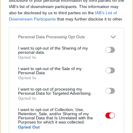
disclosure of your personal information by third parties on the
lesz?
IAB’s list of downstream participants. This information may
also be disclosed by us to third parties on the
IAB’s List of
14:46
Downstream Participants
that may further disclose it to other
third parties.
A PR1 Mathiasen azóta sem jött ki, hivatalosan nem
Please note that this website/app uses one or more Google
Personal Data Processing Opt Outs
estek ki, de semmi jele nincs annak, hogy ez az autó még
services and may gather and store information including but
megmozdulna. Maradtak 45-en.
not limited to your visit or usage behaviour. You may click to
I want to opt-out of the Sharing of my
personal data.
grant or deny consent to Google and its third-party tags to
Opted In
use your data for below specified purposes in below Google
14:45
consent section.
I want to opt-out of the Sale of my
Personal Data.
Opted In
Egyre közelebb az eső. Egyre-egyre közelebb.
I want to opt-out of processing my
Personal Data for Targeted Advertising.
14:44
Opted In
Akárhogy számolom, a két WRT-nek még két-két
kiállása lesz, hacsak nem jön egy hosszabb megszakítás,
I want to opt-out of Collection, Use,
Retention, Sale, and/or Sharing of my
lassú zóna, safety car, vagy ilyesmi.
Personal Data that Is Unrelated with the
Purposes for which it was collected.
Opted Out
14:42