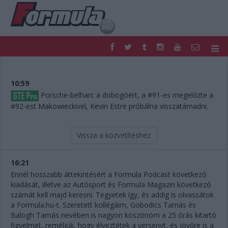
F1
PARC FERMÉ
FORMULA
MOTOR
10:59
NEMZETKÖZI
HAZAI
Porsche-belharc a dobogóért, a #91-es megelőzte a
#92-est Makowieckivel, Kevin Estre próbálna visszatámadni.
RETRO
EGYÉB
PODCAST
SHOP
LIVE
TIPPJÁTÉK
Vissza a közvetítéshez
DIGITÁLIS MAGAZIN
PONTÁLLÁSOK
VERSENYNAPTÁRAK
16:21
Ennél hosszabb áttekintésért a Formula Podcast következő
kiadását, illetve az Autósport és Formula Magazin következő
számát kell majd keresni. Tegyetek így, és addig is olvassátok
a Formula.hu-t. Szeretett kollégáim, Gobodics Tamás és
Balogh Tamás nevében is nagyon köszönöm a 25 órás kitartó
figyelmet, reméljük, hogy élveztétek a versenyt, és jövőre is a