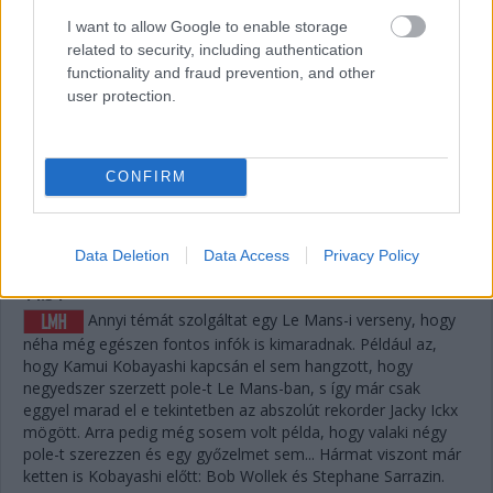
megoldani, de ha a szerencse is Fraga kezére játszik,
I want to allow Google to enable storage
visszahozhatja a sírból (avagy az éjszakai defektből) a
related to security, including authentication
győzelmet.
functionality and fraud prevention, and other
user protection.
14:37
A #83-as is letudta az utolsó nagyszervizt, Nielsen ült
be oda is, a papíron legerősebb versenyző. Keatingnek voltak
CONFIRM
jó pillanatai a TF-ben, de sokat veszített, így Fragától
emberfeletti teljesítmény mellett némi szerencse is kellene a
verseny megfordításához.
Data Deletion
Data Access
Privacy Policy
14:34
Annyi témát szolgáltat egy Le Mans-i verseny, hogy
néha még egészen fontos infók is kimaradnak. Például az,
hogy Kamui Kobayashi kapcsán el sem hangzott, hogy
negyedszer szerzett pole-t Le Mans-ban, s így már csak
eggyel marad el e tekintetben az abszolút rekorder Jacky Ickx
mögött. Arra pedig még sosem volt példa, hogy valaki négy
pole-t szerezzen és egy győzelmet sem... Hármat viszont már
ketten is Kobayashi előtt: Bob Wollek és Stephane Sarrazin.