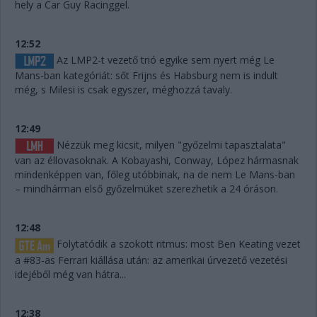
hely a Car Guy Racinggel.
12:52
Az LMP2-t vezető trió egyike sem nyert még Le
Mans-ban kategóriát: sőt Frijns és Habsburg nem is indult
még, s Milesi is csak egyszer, méghozzá tavaly.
12:49
Nézzük meg kicsit, milyen "győzelmi tapasztalata"
van az éllovasoknak. A Kobayashi, Conway, López hármasnak
mindenképpen van, főleg utóbbinak, na de nem Le Mans-ban
– mindhárman első győzelmüket szerezhetik a 24 óráson.
12:48
Folytatódik a szokott ritmus: most Ben Keating vezet
a #83-as Ferrari kiállása után: az amerikai úrvezető vezetési
idejéből még van hátra...
12:38