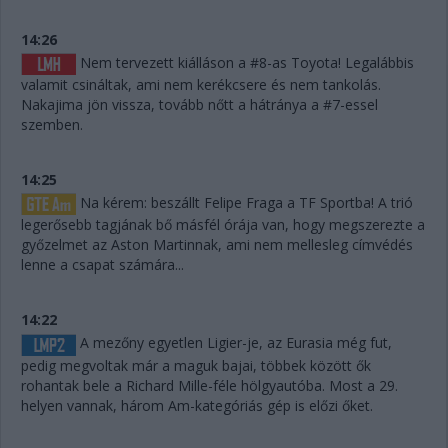
14:26
Nem tervezett kiálláson a #8-as Toyota! Legalábbis
valamit csináltak, ami nem kerékcsere és nem tankolás.
Nakajima jön vissza, tovább nőtt a hátránya a #7-essel
szemben.
14:25
Na kérem: beszállt Felipe Fraga a TF Sportba! A trió
legerősebb tagjának bő másfél órája van, hogy megszerezte a
győzelmet az Aston Martinnak, ami nem mellesleg címvédés
lenne a csapat számára...
14:22
A mezőny egyetlen Ligier-je, az Eurasia még fut,
pedig megvoltak már a maguk bajai, többek között ők
rohantak bele a Richard Mille-féle hölgyautóba. Most a 29.
helyen vannak, három Am-kategóriás gép is előzi őket.