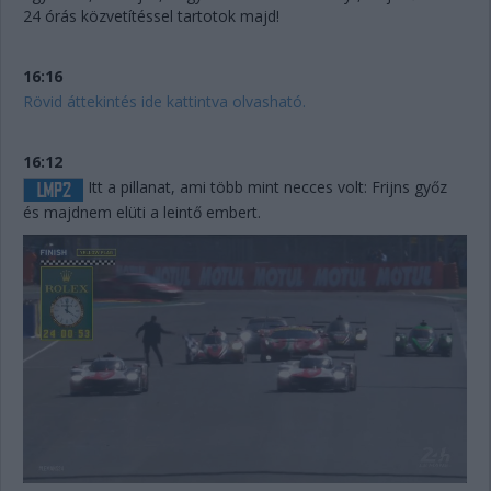
24 órás közvetítéssel tartotok majd!
16:16
Rövid áttekintés ide kattintva olvasható.
16:12
Itt a pillanat, ami több mint necces volt: Frijns győz
és majdnem elüti a leintő embert.