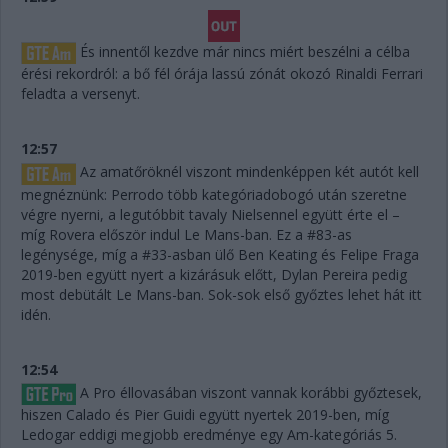
És innentől kezdve már nincs miért beszélni a célba
érési rekordról: a bő fél órája lassú zónát okozó Rinaldi Ferrari
feladta a versenyt.
12:57
Az amatőröknél viszont mindenképpen két autót kell
megnéznünk: Perrodo több kategóriadobogó után szeretne
végre nyerni, a legutóbbit tavaly Nielsennel együtt érte el –
míg Rovera először indul Le Mans-ban. Ez a #83-as
legénysége, míg a #33-asban ülő Ben Keating és Felipe Fraga
2019-ben együtt nyert a kizárásuk előtt, Dylan Pereira pedig
most debütált Le Mans-ban. Sok-sok első győztes lehet hát itt
idén.
12:54
A Pro éllovasában viszont vannak korábbi győztesek,
hiszen Calado és Pier Guidi együtt nyertek 2019-ben, míg
Ledogar eddigi megjobb eredménye egy Am-kategóriás 5.