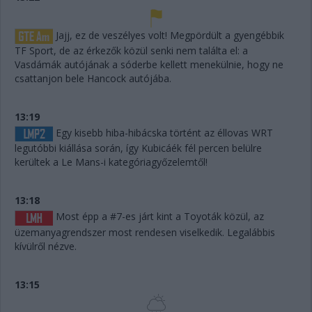
Jajj, ez de veszélyes volt! Megpördült a gyengébbik
TF Sport, de az érkezők közül senki nem találta el: a
Vasdámák autójának a sóderbe kellett menekülnie, hogy ne
csattanjon bele Hancock autójába.
13:19
Egy kisebb hiba-hibácska történt az éllovas WRT
legutóbbi kiállása során, így Kubicáék fél percen belülre
kerültek a Le Mans-i kategóriagyőzelemtől!
13:18
Most épp a #7-es járt kint a Toyoták közül, az
üzemanyagrendszer most rendesen viselkedik. Legalábbis
kívülről nézve.
13:15