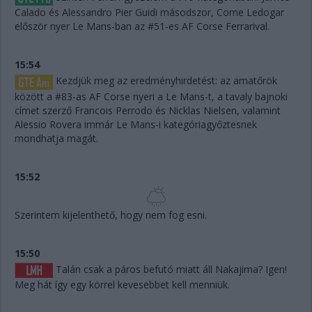
Calado és Alessandro Pier Guidi másodszor, Come Ledogar
először nyer Le Mans-ban az #51-es AF Corse Ferrarival.
15:54
Kezdjük meg az eredményhirdetést: az amatőrök
között a #83-as AF Corse nyeri a Le Mans-t, a tavaly bajnoki
címet szerző Francois Perrodo és Nicklas Nielsen, valamint
Alessio Rovera immár Le Mans-i kategóriagyőztesnek
mondhatja magát.
15:52
Szerintem kijelenthető, hogy nem fog esni.
15:50
Talán csak a páros befutó miatt áll Nakajima? Igen!
Meg hát így egy körrel kevesebbet kell menniük.