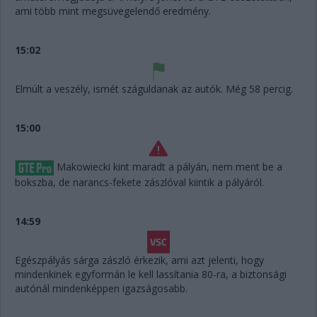
ami több mint megsüvegelendő eredmény.
15:02
Elmúlt a veszély, ismét száguldanak az autók. Még 58 percig.
15:00
Makowiecki kint maradt a pályán, nem ment be a
bokszba, de narancs-fekete zászlóval kiintik a pályáról.
14:59
Egészpályás sárga zászló érkezik, ami azt jelenti, hogy
mindenkinek egyformán le kell lassítania 80-ra, a biztonsági
autónál mindenképpen igazságosabb.