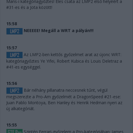
Mans-i kategóriagyőztes! Éles csata az LMP2 első helyéért a
#31-es és a Jota között!
15:58
NEEEEE! Megáll a WRT a pályán!!!
15:57
Az LMP2-ben kettős győzelmet arat az újonc WRT:
kategóriagyőztes Ye Yifei, Robert Kubica és Louis Deletraz a
#41-es egységgel.
15:56
Bár néhány pillanatra neccesnek tűnt, végül
megszerezte a Pro-Am győzelmét a DragonSpeed #21-ese:
Juan Pablo Montoya, Ben Hanley és Henrik Hedman nyeri az
új alkategóriát.
15:55
Szintén Ferrari-győzelem a Pro-kategóriában: James