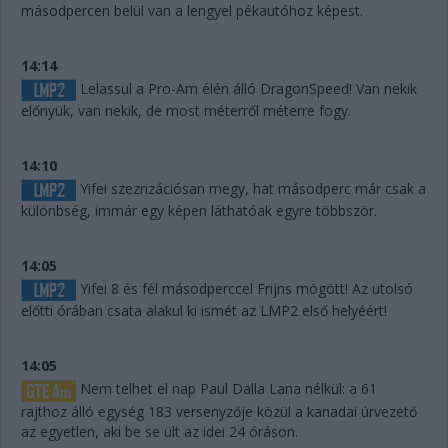
másodpercen belül van a lengyel pékautóhoz képest.
14:14
Lelassul a Pro-Am élén álló DragonSpeed! Van nekik
előnyük, van nekik, de most méterről méterre fogy.
14:10
Yifei szeznzációsan megy, hat másodperc már csak a
különbség, immár egy képen láthatóak egyre többször.
14:05
Yifei 8 és fél másodperccel Frijns mögött! Az utolsó
előtti órában csata alakul ki ismét az LMP2 első helyéért!
14:05
Nem telhet el nap Paul Dalla Lana nélkül: a 61
rajthoz álló egység 183 versenyzője közül a kanadai úrvezető
az egyetlen, aki be se ült az idei 24 óráson.