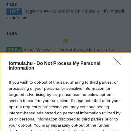
14:58
Megvolt a #41-es utolsó előtti kiállása is, Yifei maradt
az autóban.
14:56
Húha! Makowiecki keresztülszáguldott az utolsó
sikánon, és elhagyta a diffúzorát! Aztán újabb darabok esnek
le az autóról, aminek elment a fékje a kritikus pillanatban a
formula.hu -
Do Not Process My Personal
versenyző elmondása szerint.
Information
If you wish to opt-out of the sale, sharing to third parties, or
14:53
processing of your personal or sensitive information for
A hátsó gumikat le tudták ugyan cserélni, de megint
targeted advertising by us, please use the below opt-out
ugrálni kellett az autón, mert az emelő, az bizony továbbra
section to confirm your selection. Please note that after your
sem működik rendesen.
opt-out request is processed you may continue seeing
interest-based ads based on personal information utilized by
14:53
us or personal information disclosed to third parties prior to
your opt-out. You may separately opt-out of the further
Hajjajj... A #31-es kerékcserén. Vajon most sima