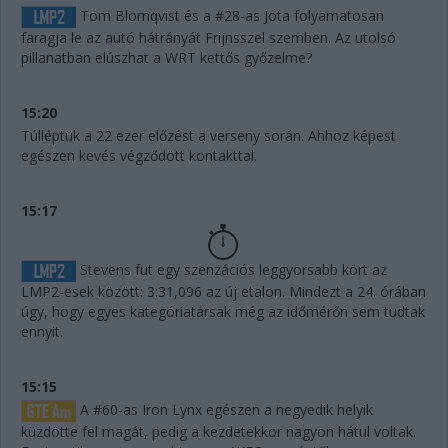
Tom Blomqvist és a #28-as Jota folyamatosan
faragja le az autó hátrányát Frijnsszel szemben. Az utolsó
pillanatban elúszhat a WRT kettős győzelme?
15:20
Túlléptük a 22 ezer előzést a verseny során. Ahhoz képest
egészen kevés végződött kontakttal.
15:17
Stevens fut egy szenzációs leggyorsabb kört az
LMP2-esek között: 3:31,096 az új etalon. Mindezt a 24. órában
úgy, hogy egyes kategóriatársak még az időmérőn sem tudtak
ennyit.
15:15
A #60-as Iron Lynx egészen a negyedik helyik
küzdötte fel magát, pedig a kezdetekkor nagyon hátul voltak.