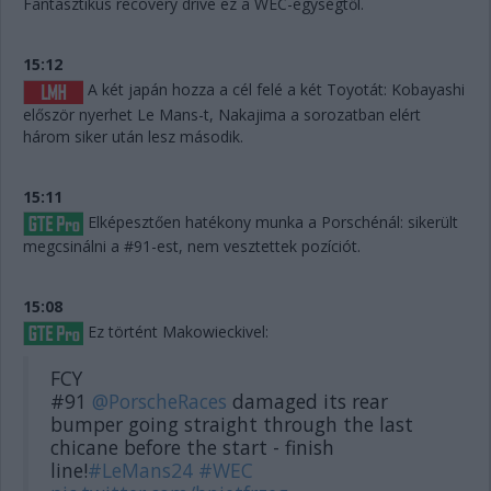
Fantasztikus recovery drive ez a WEC-egységtől.
15:12
A két japán hozza a cél felé a két Toyotát: Kobayashi
először nyerhet Le Mans-t, Nakajima a sorozatban elért
három siker után lesz második.
15:11
Elképesztően hatékony munka a Porschénál: sikerült
megcsinálni a #91-est, nem vesztettek pozíciót.
15:08
Ez történt Makowieckivel:
FCY
#91
@PorscheRaces
damaged its rear
bumper going straight through the last
chicane before the start - finish
line!
#LeMans24
#WEC