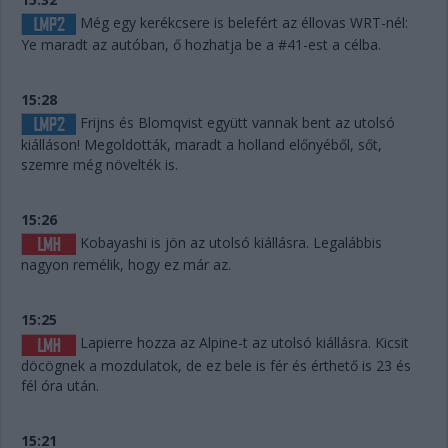
Még egy kerékcsere is belefért az éllovas WRT-nél:
Ye maradt az autóban, ő hozhatja be a #41-est a célba.
15:28
Frijns és Blomqvist együtt vannak bent az utolsó
kiálláson! Megoldották, maradt a holland előnyéből, sőt,
szemre még növelték is.
15:26
Kobayashi is jön az utolsó kiállásra. Legalábbis
nagyon remélik, hogy ez már az.
15:25
Lapierre hozza az Alpine-t az utolsó kiállásra. Kicsit
döcögnek a mozdulatok, de ez bele is fér és érthető is 23 és
fél óra után.
15:21