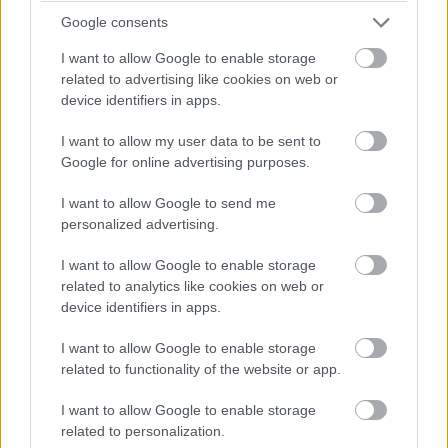
Brundle hozza majd a célba a P2 5-6. helyéért
Google consents
harcoló lengyel autót. Nagyon szép versenyt teljesített az
I want to allow Google to enable storage
Inter Europol, minden elismerést megérdemelnek.
related to advertising like cookies on web or
device identifiers in apps.
14:40
Amit viszont le lehetne, az Frijns 10 másodperces
I want to allow my user data to be sent to
hátránya Yifeijel szemben... Csakhogy van valami baj a #31-es
Google for online advertising purposes.
WRT emelőjével, így az utolsó kerékcserénél valamennyit
biztosan veszítenek majd.
I want to allow Google to send me
personalized advertising.
14:39
I want to allow Google to enable storage
A Próban Pier Guidi és Garcia között 50 másodperc
related to analytics like cookies on web or
van. Ezt egy safety car éppen-éppen lenullázhatja még, de
device identifiers in apps.
erőből ezt még annyira se lehet itt ledolgozni, ahogy a 100-at
az amatőrök között.
I want to allow Google to enable storage
related to functionality of the website or app.
14:38
I want to allow Google to enable storage
A különbség nagyjából 1:40, lesz még 20 kör, ez
related to personalization.
körönként 5 másodpercet jelentene. Erőből nem nagyon lehet