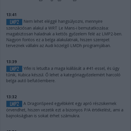
13:41
Nem lehet eléggé hangsúlyozni, mennyire
szenzációsan alakul a WRT Le Mans-i bemutatkozása:
magabiztosan haladnak a kettős győzelem felé az LMP2-ben.
Nagyon fontos ez a belga alakulatnak, hiszen szerepet
terveznek vállalni az Audi közelgő LMDh programjában.
13:39
Yifei is letudta a maga kiállását a #41-essel, és úgy
tűnik, Kubica készül. Ő lehet a kategóriagyőzelemért harcoló
belga autó befutóembere.
13:32
A DragonSpeed egyébként egy apró részsikernek
örvendhet, hiszen vezetik ezt a bizonyos P/A értékelést, ami a
bajnokságban is sokat érhet számukra.