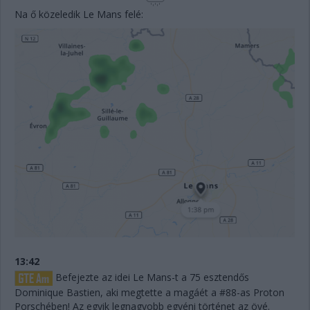
Na ő közeledik Le Mans felé:
13:42
Befejezte az idei Le Mans-t a 75 esztendős
Dominique Bastien, aki megtette a magáét a #88-as Proton
Porschében! Az egyik legnagyobb egyéni történet az övé.