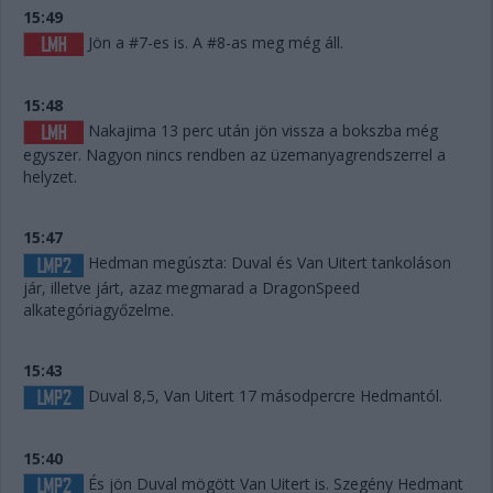
15:49
Jön a #7-es is. A #8-as meg még áll.
15:48
Nakajima 13 perc után jön vissza a bokszba még
egyszer. Nagyon nincs rendben az üzemanyagrendszerrel a
helyzet.
15:47
Hedman megúszta: Duval és Van Uitert tankoláson
jár, illetve járt, azaz megmarad a DragonSpeed
alkategóriagyőzelme.
15:43
Duval 8,5, Van Uitert 17 másodpercre Hedmantól.
15:40
És jön Duval mögött Van Uitert is. Szegény Hedmant