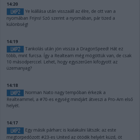
14:20
Ye kiállása után visszaáll az élre, de ott van a
nyomában Frijns! Szó szerint a nyomában, pár tized a
különbség!
14:19
Tankolás után jön vissza a DragonSpeed! Hát ez
több, mint furcsa. Így a Realteam még mögöttük van, de csak
10 másodperccel. Lehet, hogy egyszerűen kifogyott az
üzemanyag?
14:18
Norman Nato nagy tempóban érkezik a
Realteammel, a #70-es egység mindjárt átveszi a Pro-Am első
helyét.
14:17
Egy másik párharc is kialakulni látszik: az este
megtorpedózott #23-es United az ötödik helyért küzd, öt