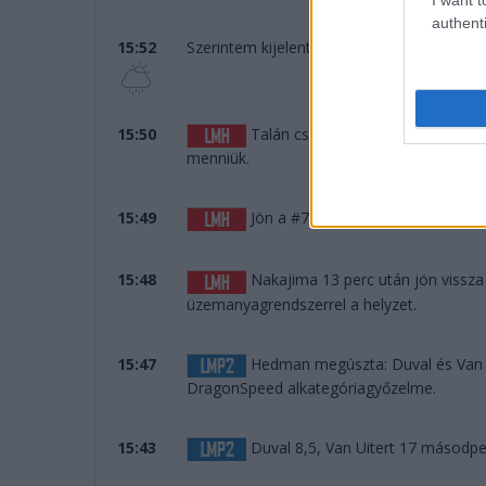
authenti
15:52
Szerintem kijelenthető, hogy nem fog esni.
15:50
Talán csak a páros befutó miatt á
menniük.
15:49
Jön a #7-es is. A #8-as meg még á
15:48
Nakajima 13 perc után jön vissz
üzemanyagrendszerrel a helyzet.
15:47
Hedman megúszta: Duval és Van Ui
DragonSpeed alkategóriagyőzelme.
15:43
Duval 8,5, Van Uitert 17 másodp