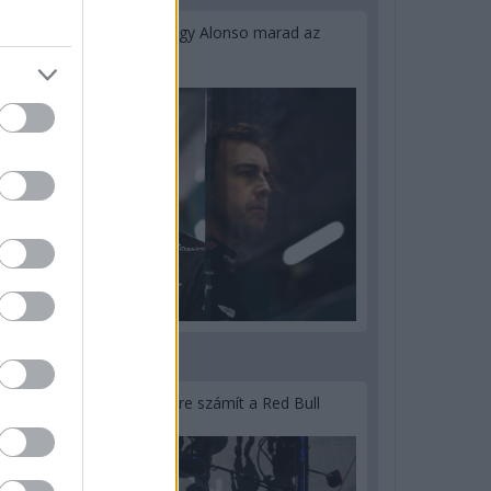
Newey biztos benne, hogy Alonso marad az
Aston Martinnál
3 napja
Lassuló fejlesztési ütemre számít a Red Bull