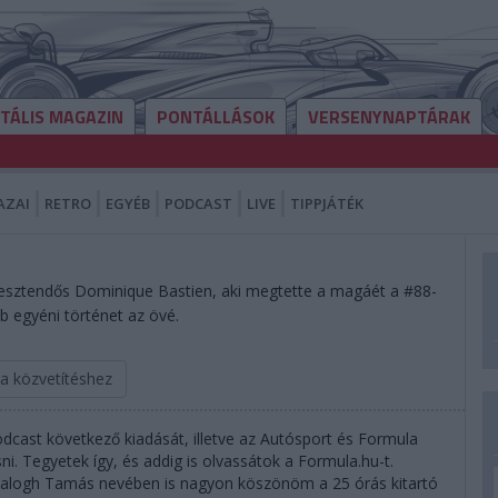
ITÁLIS MAGAZIN
PONTÁLLÁSOK
VERSENYNAPTÁRAK
AZAI
RETRO
EGYÉB
PODCAST
LIVE
TIPPJÁTÉK
 esztendős Dominique Bastien, aki megtette a magáét a #88-
 egyéni történet az övé.
 a közvetítéshez
dcast következő kiadását, illetve az Autósport és Formula
. Tegyetek így, és addig is olvassátok a Formula.hu-t.
Balogh Tamás nevében is nagyon köszönöm a 25 órás kitartó