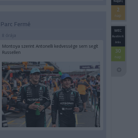
Nagydíj
2
nap
Parc Fermé
WEC
8 órája
Austini 6
órás
Montoya szerint Antonelli kedvessége sem segít
30
Russellen
nap