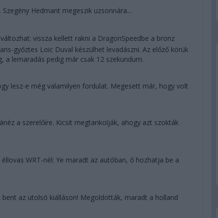
s. Szegény Hedmant megeszik uzsonnára...
áltozhat: vissza kellett rakni a DragonSpeedbe a bronz
ans-győztes Loic Duval készülhet levadászni. Az előző körük
ég, a lemaradás pedig már csak 12 szekundum.
 hogy lesz-e még valamilyen fordulat. Megesett már, hogy volt
éz a szerelőire. Kicsit megtankolják, ahogy azt szokták
 éllovas WRT-nél: Ye maradt az autóban, ő hozhatja be a
 bent az utolsó kiálláson! Megoldották, maradt a holland