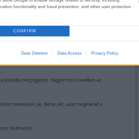
cation functionality and fraud prevention, and other user protection.
CONFIRM
ll Nakajima? Igen! Meg hát így egy körrel kevesebbet kell
Data Deletion
Data Access
Privacy Policy
ll.
a a bokszba még egyszer. Nagyon nincs rendben az
tert tankoláson jár, illetve járt, azaz megmarad a
ercre Hedmantól.