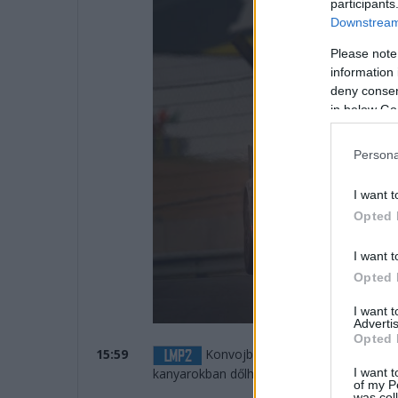
participants
Downstream 
Please note
information 
deny consent
in below Go
Persona
I want t
Opted 
I want t
Opted 
I want 
Advertis
Opted 
15:59
Konvojban jönnek a Toyoták az els
I want t
kanyarokban dőlhet el az LMP2.
of my P
was col