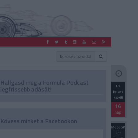
Hallgasd meg a Formula Podcast
F1
legfrissebb adását!
Holland
Nagydíj
16
nap
Kövess minket a Facebookon
MotoGP
Brit