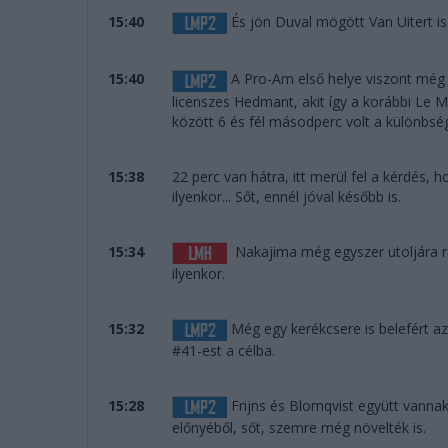
15:40
És jön Duval mögött Van Uitert i
15:40
A Pro-Am első helye viszont még v
licenszes Hedmant, akit így a korábbi Le M
között 6 és fél másodperc volt a különbs
15:38
22 perc van hátra, itt merül fel a kérdés,
ilyenkor... Sőt, ennél jóval később is.
15:34
Nakajima még egyszer utoljára rán
ilyenkor.
15:32
Még egy kerékcsere is belefért az
#41-est a célba.
15:28
Frijns és Blomqvist együtt vannak
előnyéből, sőt, szemre még növelték is.