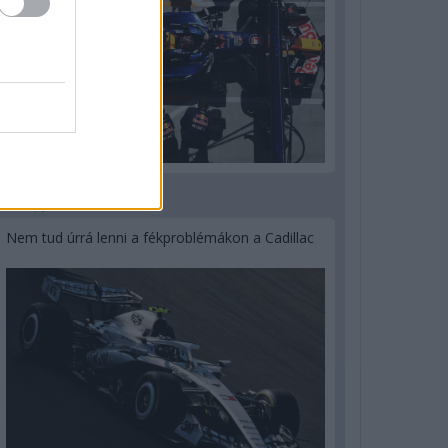
3 napja
Nem tud úrrá lenni a fékproblémákon a Cadillac