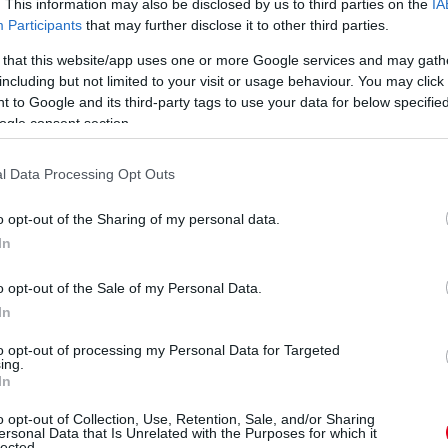
. This information may also be disclosed by us to third parties on the
IA
Participants
that may further disclose it to other third parties.
 that this website/app uses one or more Google services and may gath
including but not limited to your visit or usage behaviour. You may click 
 to Google and its third-party tags to use your data for below specifi
ogle consent section.
l Data Processing Opt Outs
o opt-out of the Sharing of my personal data.
In
o opt-out of the Sale of my Personal Data.
In
to opt-out of processing my Personal Data for Targeted
ing.
In
ő helyen, mögöttük Frijns menekül a Jota elől. Az utolsó
o opt-out of Collection, Use, Retention, Sale, and/or Sharing
ersonal Data that Is Unrelated with the Purposes for which it
lected.