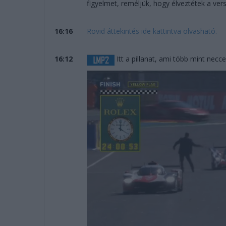
figyelmet, reméljük, hogy élveztétek a vers
16:16
Rövid áttekintés ide kattintva olvasható.
16:12
Itt a pillanat, ami több mint necce