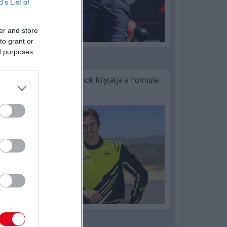
B’s List of
er and store
to grant or
ed purposes
2 napja
Újabb korábbi F2-es bajnok folytatja a Formula-
E-ben
2 napja