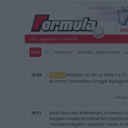
DIG
2026. augusztus 6. csütörtök
SHOP
F1
FORMULA
MOTOR
NEMZETKÖZI
H
13:42
Befejezte az idei Le Mans-t a 75
as Proton Porschében! Az egyik legnagyobb
Vissza
16:21
Ennél hosszabb áttekintésért a Formula Po
Magazin következő számát kell majd keresni
Szeretett kollégáim, Gobodics Tamás és 