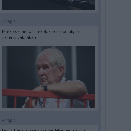
4 napja
Marko szerint a szurkolók nem tudják, mi
történik valójában
4 napja
Lewis Hamilton régi szenvedélye nyomán új