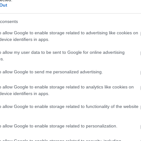
Out
Deletraz nem lesz Le Mans-i kategóriagyőztes! Éles csata az
tt!
consents
o allow Google to enable storage related to advertising like cookies on
!!!
evice identifiers in apps.
t az újonc WRT: kategóriagyőztes Ye Yifei, Robert Kubica és
o allow my user data to be sent to Google for online advertising
s.
to allow Google to send me personalized advertising.
 tűnt, végül megszerezte a Pro-Am győzelmét a DragonSpeed
s Henrik Hedman nyeri az új alkategóriát.
o allow Google to enable storage related to analytics like cookies on
evice identifiers in apps.
tegóriában: James Calado és Alessandro Pier Guidi
o allow Google to enable storage related to functionality of the website
 Mans-ban az #51-es AF Corse Ferrarival.
: az amatőrök között a #83-as AF Corse nyeri a Le Mans-t,
o allow Google to enable storage related to personalization.
rrodo és Nicklas Nielsen, valamint Alessio Rovera immár Le
agát.
o allow Google to enable storage related to security, including