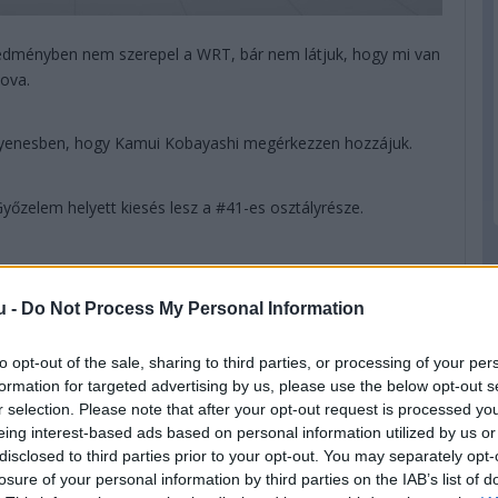
redményben nem szerepel a WRT, bár nem látjuk, hogy mi van
ova.
gyenesben, hogy Kamui Kobayashi megérkezzen hozzájuk.
őzelem helyett kiesés lesz a #41-es osztályrésze.
, kategóriagyőztes a WRT-vel a holland, valamint Habsburg
ál majdnem elgázolták a zászlós embert.
u -
Do Not Process My Personal Information
 LOPEZ ÉS MIKE CONWAY MEGNYERI A 89. LE MANS-I 24
to opt-out of the sale, sharing to third parties, or processing of your per
formation for targeted advertising by us, please use the below opt-out s
r selection. Please note that after your opt-out request is processed y
eing interest-based ads based on personal information utilized by us or
disclosed to third parties prior to your opt-out. You may separately opt-
losure of your personal information by third parties on the IAB’s list of