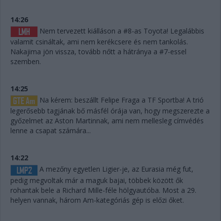
14:26
Nem tervezett kiálláson a #8-as Toyota! Legalábbis
valamit csináltak, ami nem kerékcsere és nem tankolás.
Nakajima jön vissza, tovább nőtt a hátránya a #7-essel
szemben.
14:25
Na kérem: beszállt Felipe Fraga a TF Sportba! A trió
legerősebb tagjának bő másfél órája van, hogy megszerezte a
győzelmet az Aston Martinnak, ami nem mellesleg címvédés
lenne a csapat számára...
14:22
A mezőny egyetlen Ligier-je, az Eurasia még fut,
pedig megvoltak már a maguk bajai, többek között ők
rohantak bele a Richard Mille-féle hölgyautóba. Most a 29.
helyen vannak, három Am-kategóriás gép is előzi őket.