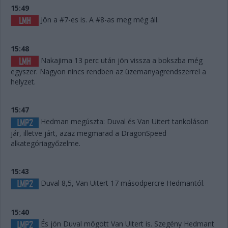
15:49
Jön a #7-es is. A #8-as meg még áll.
15:48
Nakajima 13 perc után jön vissza a bokszba még
egyszer. Nagyon nincs rendben az üzemanyagrendszerrel a
helyzet.
15:47
Hedman megúszta: Duval és Van Uitert tankoláson
jár, illetve járt, azaz megmarad a DragonSpeed
alkategóriagyőzelme.
15:43
Duval 8,5, Van Uitert 17 másodpercre Hedmantól.
15:40
És jön Duval mögött Van Uitert is. Szegény Hedmant