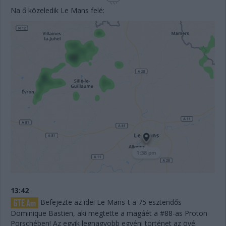
Na ő közeledik Le Mans felé:
13:42
Befejezte az idei Le Mans-t a 75 esztendős
Dominique Bastien, aki megtette a magáét a #88-as Proton
Porschében! Az egyik legnagyobb egyéni történet az övé.