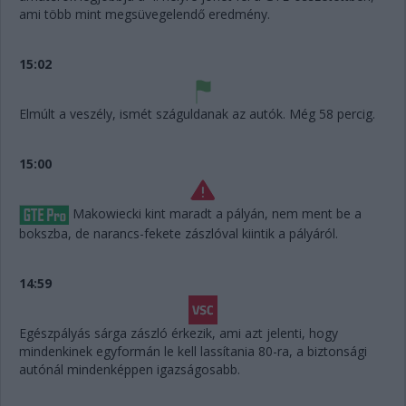
ami több mint megsüvegelendő eredmény.
15:02
Elmúlt a veszély, ismét száguldanak az autók. Még 58 percig.
15:00
Makowiecki kint maradt a pályán, nem ment be a
bokszba, de narancs-fekete zászlóval kiintik a pályáról.
14:59
Egészpályás sárga zászló érkezik, ami azt jelenti, hogy
mindenkinek egyformán le kell lassítania 80-ra, a biztonsági
autónál mindenképpen igazságosabb.