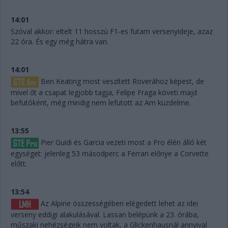
14:01
Szóval akkor: eltelt 11 hosszú F1-es futam versenyideje, azaz
22 óra. És egy még hátra van.
14:01
Ben Keating most veszített Roverához képest, de
mivel őt a csapat legjobb tagja, Felipe Fraga követi majd
befutóként, még mindig nem lefutott az Am küzdelme.
13:55
Pier Guidi és Garcia vezeti most a Pro élén álló két
egységet: jelenleg 53 másodperc a Ferrari előnye a Corvette
előtt.
13:54
Az Alpine összességében elégedett lehet az idei
verseny eddigi alakulásával. Lassan belépünk a 23. órába,
műszaki nehézségeik nem voltak, a Glickenhausnál annyival