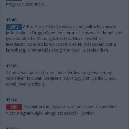
megeszik uzsonnára...
15:40
A Pro-Am első helye viszont még változhat: vissza
kellett rakni a DragonSpeedbe a bronz licenszes Hedmant, akit
így a korábbi Le Mans-győztes Loic Duval készülhet
levadászni. Az előző körük között 6 és fél másodperc volt a
különbség, a lemaradás pedig már csak 12 szekundum.
15:38
22 perc van hátra, itt merül fel a kérdés, hogy lesz-e még
valamilyen fordulat. Megesett már, hogy volt ilyenkor... Sőt,
ennél jóval később is.
15:34
Nakajima még egyszer utoljára ránéz a szerelőire.
Kicsit megtankolják, ahogy azt szokták ilyenkor.
15:32