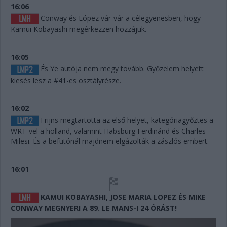
16:06
Conway és López vár-vár a célegyenesben, hogy
Kamui Kobayashi megérkezzen hozzájuk.
16:05
És Ye autója nem megy tovább. Győzelem helyett
kiesés lesz a #41-es osztályrésze.
16:02
Frijns megtartotta az első helyet, kategóriagyőztes a
WRT-vel a holland, valamint Habsburg Ferdinánd és Charles
Milesi. És a befutónál majdnem elgázolták a zászlós embert.
16:01
KAMUI KOBAYASHI, JOSE MARIA LOPEZ ÉS MIKE
CONWAY MEGNYERI A 89. LE MANS-I 24 ÓRÁST!