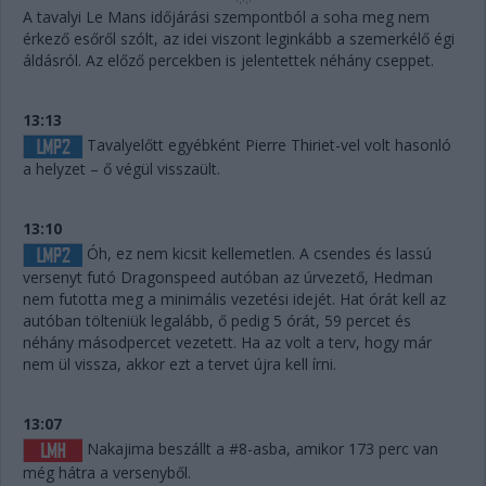
A tavalyi Le Mans időjárási szempontból a soha meg nem
érkező esőről szólt, az idei viszont leginkább a szemerkélő égi
áldásról. Az előző percekben is jelentettek néhány cseppet.
13:13
Tavalyelőtt egyébként Pierre Thiriet-vel volt hasonló
a helyzet – ő végül visszaült.
13:10
Óh, ez nem kicsit kellemetlen. A csendes és lassú
versenyt futó Dragonspeed autóban az úrvezető, Hedman
nem futotta meg a minimális vezetési idejét. Hat órát kell az
autóban tölteniük legalább, ő pedig 5 órát, 59 percet és
néhány másodpercet vezetett. Ha az volt a terv, hogy már
nem ül vissza, akkor ezt a tervet újra kell írni.
13:07
Nakajima beszállt a #8-asba, amikor 173 perc van
még hátra a versenyből.