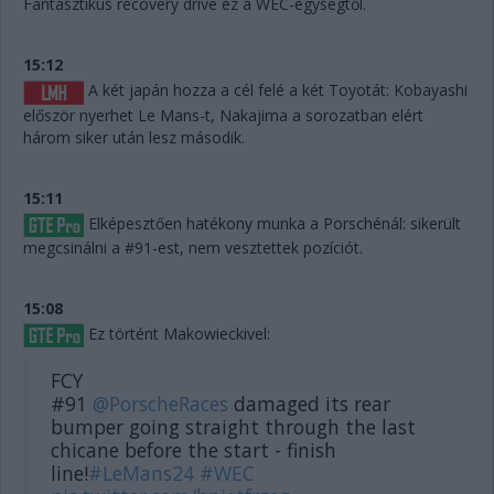
Fantasztikus recovery drive ez a WEC-egységtől.
15:12
A két japán hozza a cél felé a két Toyotát: Kobayashi
először nyerhet Le Mans-t, Nakajima a sorozatban elért
három siker után lesz második.
15:11
Elképesztően hatékony munka a Porschénál: sikerült
megcsinálni a #91-est, nem vesztettek pozíciót.
15:08
Ez történt Makowieckivel:
FCY
#91
@PorscheRaces
damaged its rear
bumper going straight through the last
chicane before the start - finish
line!
#LeMans24
#WEC