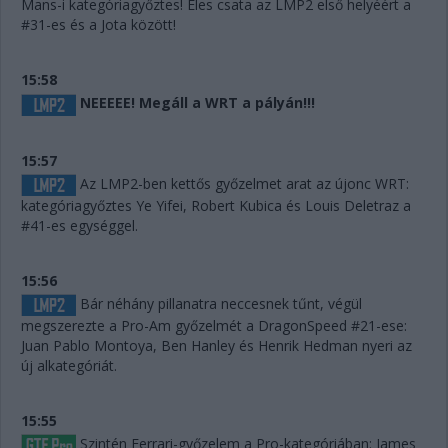
Mans-i kategóriagyőztes! Éles csata az LMP2 első helyéért a
#31-es és a Jota között!
15:58
NEEEEE! Megáll a WRT a pályán!!!
15:57
Az LMP2-ben kettős győzelmet arat az újonc WRT:
kategóriagyőztes Ye Yifei, Robert Kubica és Louis Deletraz a
#41-es egységgel.
15:56
Bár néhány pillanatra neccesnek tűnt, végül
megszerezte a Pro-Am győzelmét a DragonSpeed #21-ese:
Juan Pablo Montoya, Ben Hanley és Henrik Hedman nyeri az
új alkategóriát.
15:55
Szintén Ferrari-győzelem a Pro-kategóriában: James