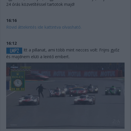
24 órás közvetítéssel tartotok majd!
16:16
Rövid áttekintés ide kattintva olvasható.
16:12
Itt a pillanat, ami több mint necces volt: Frijns győz
és majdnem elüti a leintő embert.