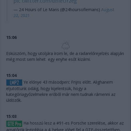
pic.twitter.com/bnietfrzeg
— 24 Hours of Le Mans (@24hoursoflemans)
August
22, 2021
15:06
Esküszöm, hogy utoljára írom le, de a radarelőrejelzés alapján
még most sem lehet egy enyhe esőt kizárni.
15:04
Ye előnye 43 másodperc Frijns előtt. Alighanem
eljutottunk odáig, hogy kijelentsük, hogy a
kategóriagyőzelmekre erőből már nem tudnak rámenni az
üldözők.
15:03
Ha hosszú lesz a #91-es Porsche szerelése, akkor az
amatőrök legjobbja a 4. helyre jöhet fel a GTE-összetettben,