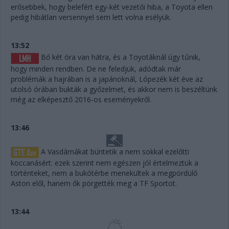
erősebbek, hogy belefért egy-két vezetői hiba, a Toyota ellen
pedig hibátlan versennyel sem lett volna esélyük.
13:52
Bő két óra van hátra, és a Toyotáknál úgy tűnik,
hogy minden rendben. De ne feledjük, adódtak már
problémák a hajrában is a japánoknál, Lópezék két éve az
utolsó órában bukták a győzelmet, és akkor nem is beszéltünk
még az elképesztő 2016-os eseményekről.
13:46
A Vasdámákat büntetik a nem sokkal ezelőtti
koccanásért: ezek szerint nem egészen jól értelmeztük a
történteket, nem a bukótérbe menekültek a megpördülő
Aston elől, hanem ők pörgették meg a TF Sportot.
13:44