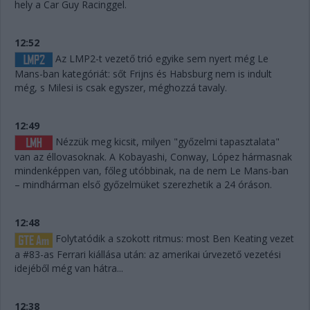
hely a Car Guy Racinggel.
12:52
Az LMP2-t vezető trió egyike sem nyert még Le
Mans-ban kategóriát: sőt Frijns és Habsburg nem is indult
még, s Milesi is csak egyszer, méghozzá tavaly.
12:49
Nézzük meg kicsit, milyen "győzelmi tapasztalata"
van az éllovasoknak. A Kobayashi, Conway, López hármasnak
mindenképpen van, főleg utóbbinak, na de nem Le Mans-ban
– mindhárman első győzelmüket szerezhetik a 24 óráson.
12:48
Folytatódik a szokott ritmus: most Ben Keating vezet
a #83-as Ferrari kiállása után: az amerikai úrvezető vezetési
idejéből még van hátra...
12:38