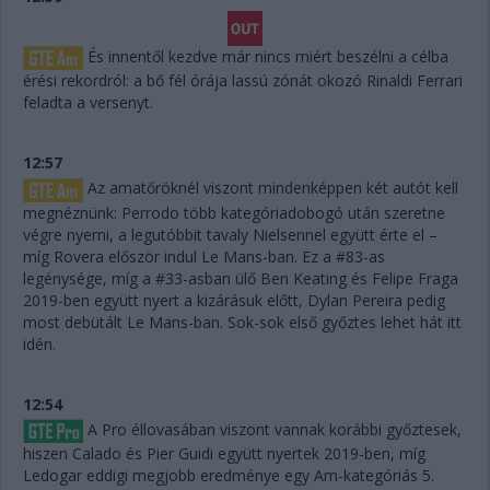
És innentől kezdve már nincs miért beszélni a célba
érési rekordról: a bő fél órája lassú zónát okozó Rinaldi Ferrari
feladta a versenyt.
12:57
Az amatőröknél viszont mindenképpen két autót kell
megnéznünk: Perrodo több kategóriadobogó után szeretne
végre nyerni, a legutóbbit tavaly Nielsennel együtt érte el –
míg Rovera először indul Le Mans-ban. Ez a #83-as
legénysége, míg a #33-asban ülő Ben Keating és Felipe Fraga
2019-ben együtt nyert a kizárásuk előtt, Dylan Pereira pedig
most debütált Le Mans-ban. Sok-sok első győztes lehet hát itt
idén.
12:54
A Pro éllovasában viszont vannak korábbi győztesek,
hiszen Calado és Pier Guidi együtt nyertek 2019-ben, míg
Ledogar eddigi megjobb eredménye egy Am-kategóriás 5.