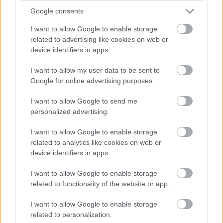
Brundle hozza majd a célba a P2 5-6. helyéért
Google consents
harcoló lengyel autót. Nagyon szép versenyt teljesített az
I want to allow Google to enable storage
Inter Europol, minden elismerést megérdemelnek.
related to advertising like cookies on web or
device identifiers in apps.
14:40
Amit viszont le lehetne, az Frijns 10 másodperces
I want to allow my user data to be sent to
hátránya Yifeijel szemben... Csakhogy van valami baj a #31-es
Google for online advertising purposes.
WRT emelőjével, így az utolsó kerékcserénél valamennyit
biztosan veszítenek majd.
I want to allow Google to send me
personalized advertising.
14:39
I want to allow Google to enable storage
A Próban Pier Guidi és Garcia között 50 másodperc
related to analytics like cookies on web or
van. Ezt egy safety car éppen-éppen lenullázhatja még, de
device identifiers in apps.
erőből ezt még annyira se lehet itt ledolgozni, ahogy a 100-at
az amatőrök között.
I want to allow Google to enable storage
related to functionality of the website or app.
14:38
I want to allow Google to enable storage
A különbség nagyjából 1:40, lesz még 20 kör, ez
related to personalization.
körönként 5 másodpercet jelentene. Erőből nem nagyon lehet