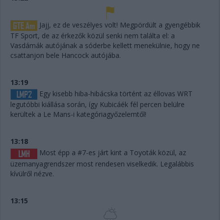
Jajj, ez de veszélyes volt! Megpördült a gyengébbik
TF Sport, de az érkezők közül senki nem találta el: a
Vasdámák autójának a sóderbe kellett menekülnie, hogy ne
csattanjon bele Hancock autójába.
13:19
Egy kisebb hiba-hibácska történt az éllovas WRT
legutóbbi kiállása során, így Kubicáék fél percen belülre
kerültek a Le Mans-i kategóriagyőzelemtől!
13:18
Most épp a #7-es járt kint a Toyoták közül, az
üzemanyagrendszer most rendesen viselkedik. Legalábbis
kívülről nézve.
13:15