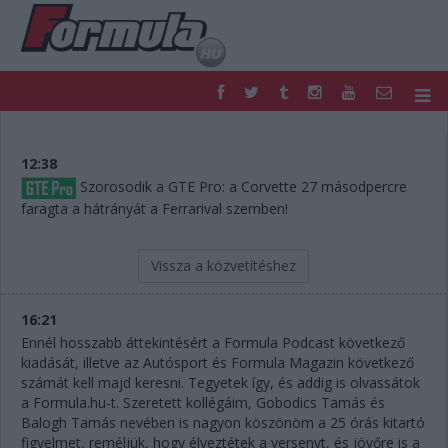
F1
PARC FERMÉ
FORMULA
MOTOR
12:38
NEMZETKÖZI
HAZAI
Szorosodik a GTE Pro: a Corvette 27 másodpercre
faragta a hátrányát a Ferrarival szemben!
RETRO
EGYÉB
PODCAST
SHOP
LIVE
TIPPJÁTÉK
Vissza a közvetítéshez
DIGITÁLIS MAGAZIN
PONTÁLLÁSOK
VERSENYNAPTÁRAK
16:21
Ennél hosszabb áttekintésért a Formula Podcast következő
kiadását, illetve az Autósport és Formula Magazin következő
számát kell majd keresni. Tegyetek így, és addig is olvassátok
a Formula.hu-t. Szeretett kollégáim, Gobodics Tamás és
Balogh Tamás nevében is nagyon köszönöm a 25 órás kitartó
figyelmet, reméljük, hogy élveztétek a versenyt, és jövőre is a