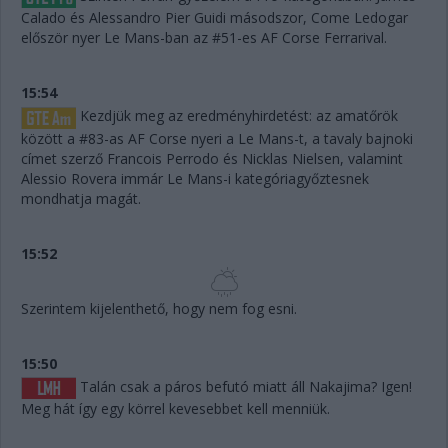
Calado és Alessandro Pier Guidi másodszor, Come Ledogar
először nyer Le Mans-ban az #51-es AF Corse Ferrarival.
15:54
Kezdjük meg az eredményhirdetést: az amatőrök
között a #83-as AF Corse nyeri a Le Mans-t, a tavaly bajnoki
címet szerző Francois Perrodo és Nicklas Nielsen, valamint
Alessio Rovera immár Le Mans-i kategóriagyőztesnek
mondhatja magát.
15:52
Szerintem kijelenthető, hogy nem fog esni.
15:50
Talán csak a páros befutó miatt áll Nakajima? Igen!
Meg hát így egy körrel kevesebbet kell menniük.