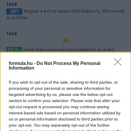
14:58
Megvolt a #41-es utolsó előtti kiállása is, Yifei maradt
az autóban.
14:56
Húha! Makowiecki keresztülszáguldott az utolsó
sikánon, és elhagyta a diffúzorát! Aztán újabb darabok esnek
le az autóról, aminek elment a fékje a kritikus pillanatban a
formula.hu -
Do Not Process My Personal
versenyző elmondása szerint.
Information
If you wish to opt-out of the sale, sharing to third parties, or
14:53
processing of your personal or sensitive information for
A hátsó gumikat le tudták ugyan cserélni, de megint
targeted advertising by us, please use the below opt-out
ugrálni kellett az autón, mert az emelő, az bizony továbbra
section to confirm your selection. Please note that after your
sem működik rendesen.
opt-out request is processed you may continue seeing
interest-based ads based on personal information utilized by
14:53
us or personal information disclosed to third parties prior to
your opt-out. You may separately opt-out of the further
Hajjajj... A #31-es kerékcserén. Vajon most sima