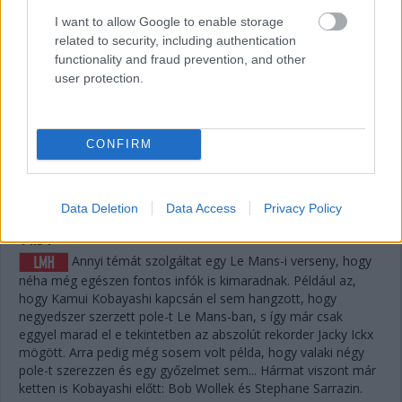
megoldani, de ha a szerencse is Fraga kezére játszik,
I want to allow Google to enable storage
visszahozhatja a sírból (avagy az éjszakai defektből) a
related to security, including authentication
győzelmet.
functionality and fraud prevention, and other
user protection.
14:37
A #83-as is letudta az utolsó nagyszervizt, Nielsen ült
be oda is, a papíron legerősebb versenyző. Keatingnek voltak
CONFIRM
jó pillanatai a TF-ben, de sokat veszített, így Fragától
emberfeletti teljesítmény mellett némi szerencse is kellene a
verseny megfordításához.
Data Deletion
Data Access
Privacy Policy
14:34
Annyi témát szolgáltat egy Le Mans-i verseny, hogy
néha még egészen fontos infók is kimaradnak. Például az,
hogy Kamui Kobayashi kapcsán el sem hangzott, hogy
negyedszer szerzett pole-t Le Mans-ban, s így már csak
eggyel marad el e tekintetben az abszolút rekorder Jacky Ickx
mögött. Arra pedig még sosem volt példa, hogy valaki négy
pole-t szerezzen és egy győzelmet sem... Hármat viszont már
ketten is Kobayashi előtt: Bob Wollek és Stephane Sarrazin.