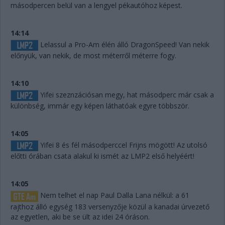
másodpercen belül van a lengyel pékautóhoz képest.
14:14
Lelassul a Pro-Am élén álló DragonSpeed! Van nekik
előnyük, van nekik, de most méterről méterre fogy.
14:10
Yifei szeznzációsan megy, hat másodperc már csak a
különbség, immár egy képen láthatóak egyre többször.
14:05
Yifei 8 és fél másodperccel Frijns mögött! Az utolsó
előtti órában csata alakul ki ismét az LMP2 első helyéért!
14:05
Nem telhet el nap Paul Dalla Lana nélkül: a 61
rajthoz álló egység 183 versenyzője közül a kanadai úrvezető
az egyetlen, aki be se ült az idei 24 óráson.