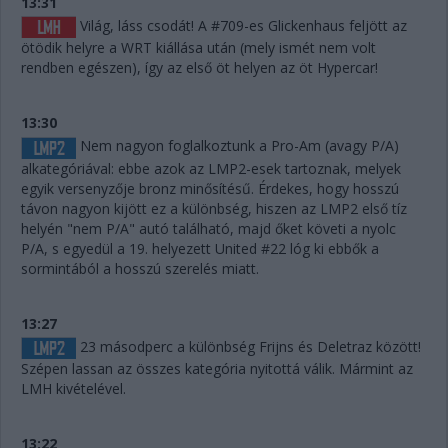
13:31
Világ, láss csodát! A #709-es Glickenhaus feljött az
ötödik helyre a WRT kiállása után (mely ismét nem volt
rendben egészen), így az első öt helyen az öt Hypercar!
13:30
Nem nagyon foglalkoztunk a Pro-Am (avagy P/A)
alkategóriával: ebbe azok az LMP2-esek tartoznak, melyek
egyik versenyzője bronz minősítésű. Érdekes, hogy hosszú
távon nagyon kijött ez a különbség, hiszen az LMP2 első tíz
helyén "nem P/A" autó található, majd őket követi a nyolc
P/A, s egyedül a 19. helyezett United #22 lóg ki ebbők a
sormintából a hosszú szerelés miatt.
13:27
23 másodperc a különbség Frijns és Deletraz között!
Szépen lassan az összes kategória nyitottá válik. Mármint az
LMH kivételével.
13:22