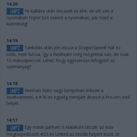
14:20
Ye kiállása után visszaáll az élre, de ott van a
nyomában Frijns! Szó szerint a nyomában, pár tized a
különbség!
14:19
Tankolás után jön vissza a DragonSpeed! Hát ez
több, mint furcsa. Így a Realteam még mögöttük van, de csak
10 másodperccel. Lehet, hogy egyszerűen kifogyott az
üzemanyag?
14:18
Norman Nato nagy tempóban érkezik a
Realteammel, a #70-es egység mindjárt átveszi a Pro-Am első
helyét.
14:17
Egy másik párharc is kialakulni látszik: az este
megtorpedózott #23-es United az ötödik helyért küzd, öt