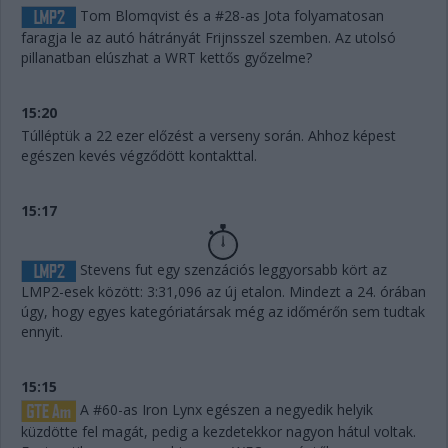
Tom Blomqvist és a #28-as Jota folyamatosan
faragja le az autó hátrányát Frijnsszel szemben. Az utolsó
pillanatban elúszhat a WRT kettős győzelme?
15:20
Túlléptük a 22 ezer előzést a verseny során. Ahhoz képest
egészen kevés végződött kontakttal.
15:17
Stevens fut egy szenzációs leggyorsabb kört az
LMP2-esek között: 3:31,096 az új etalon. Mindezt a 24. órában
úgy, hogy egyes kategóriatársak még az időmérőn sem tudtak
ennyit.
15:15
A #60-as Iron Lynx egészen a negyedik helyik
küzdötte fel magát, pedig a kezdetekkor nagyon hátul voltak.