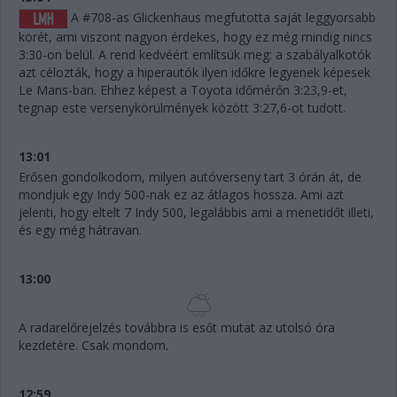
A #708-as Glickenhaus megfutotta saját leggyorsabb
körét, ami viszont nagyon érdekes, hogy ez még mindig nincs
3:30-on belül. A rend kedvéért említsük meg: a szabályalkotók
azt célozták, hogy a hiperautók ilyen időkre legyenek képesek
Le Mans-ban. Ehhez képest a Toyota időmérőn 3:23,9-et,
tegnap este versenykörülmények között 3:27,6-ot tudott.
13:01
Erősen gondolkodom, milyen autóverseny tart 3 órán át, de
mondjuk egy Indy 500-nak ez az átlagos hossza. Ami azt
jelenti, hogy eltelt 7 Indy 500, legalábbis ami a menetidőt illeti,
és egy még hátravan.
13:00
A radarelőrejelzés továbbra is esőt mutat az utolsó óra
kezdetére. Csak mondom.
12:59