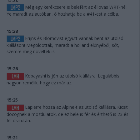
Még egy kerékcsere is belefért az éllovas WRT-nél:
Ye maradt az autóban, ő hozhatja be a #41-est a célba.
15:28
Frijns és Blomqvist együtt vannak bent az utolsó
kiálláson! Megoldották, maradt a holland előnyéből, sőt,
szemre még növelték is.
15:26
Kobayashi is jön az utolsó kiállásra. Legalábbis
nagyon remélik, hogy ez már az.
15:25
Lapierre hozza az Alpine-t az utolsó kiállásra. Kicsit
döcögnek a mozdulatok, de ez bele is fér és érthető is 23 és
fél óra után.
15:21