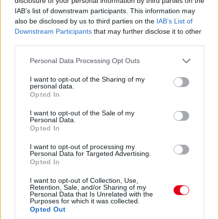
disclosure of your personal information by third parties on the
lesz?
IAB’s list of downstream participants. This information may
also be disclosed by us to third parties on the
IAB’s List of
14:46
Downstream Participants
that may further disclose it to other
third parties.
A PR1 Mathiasen azóta sem jött ki, hivatalosan nem
Please note that this website/app uses one or more Google
Personal Data Processing Opt Outs
estek ki, de semmi jele nincs annak, hogy ez az autó még
services and may gather and store information including but
megmozdulna. Maradtak 45-en.
not limited to your visit or usage behaviour. You may click to
I want to opt-out of the Sharing of my
personal data.
grant or deny consent to Google and its third-party tags to
Opted In
use your data for below specified purposes in below Google
14:45
consent section.
I want to opt-out of the Sale of my
Personal Data.
Opted In
Egyre közelebb az eső. Egyre-egyre közelebb.
I want to opt-out of processing my
Personal Data for Targeted Advertising.
14:44
Opted In
Akárhogy számolom, a két WRT-nek még két-két
kiállása lesz, hacsak nem jön egy hosszabb megszakítás,
I want to opt-out of Collection, Use,
Retention, Sale, and/or Sharing of my
lassú zóna, safety car, vagy ilyesmi.
Personal Data that Is Unrelated with the
Purposes for which it was collected.
Opted Out
14:42