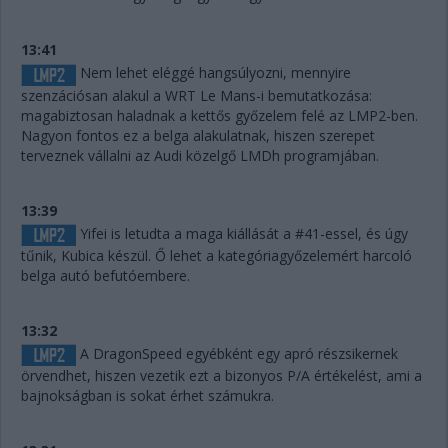
13:41
Nem lehet eléggé hangsúlyozni, mennyire
szenzációsan alakul a WRT Le Mans-i bemutatkozása:
magabiztosan haladnak a kettős győzelem felé az LMP2-ben.
Nagyon fontos ez a belga alakulatnak, hiszen szerepet
terveznek vállalni az Audi közelgő LMDh programjában.
13:39
Yifei is letudta a maga kiállását a #41-essel, és úgy
tűnik, Kubica készül. Ő lehet a kategóriagyőzelemért harcoló
belga autó befutóembere.
13:32
A DragonSpeed egyébként egy apró részsikernek
örvendhet, hiszen vezetik ezt a bizonyos P/A értékelést, ami a
bajnokságban is sokat érhet számukra.