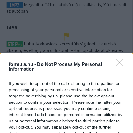
Megvolt a #41-es utolsó előtti kiállása is, Yifei maradt
az autóban.
14:56
Húha! Makowiecki keresztülszáguldott az utolsó
sikánon, és elhagyta a diffúzorát! Aztán újabb darabok esnek
le az autóról, aminek elment a fékje a kritikus pillanatban a
versenyző elmondása szerint.
formula.hu -
Do Not Process My Personal
Information
14:53
If you wish to opt-out of the sale, sharing to third parties, or
A hátsó gumikat le tudták ugyan cserélni, de megint
processing of your personal or sensitive information for
ugrálni kellett az autón, mert az emelő, az bizony továbbra
targeted advertising by us, please use the below opt-out
sem működik rendesen.
section to confirm your selection. Please note that after your
opt-out request is processed you may continue seeing
14:53
interest-based ads based on personal information utilized by
Hajjajj... A #31-es kerékcserén. Vajon most sima
us or personal information disclosed to third parties prior to
your opt-out. You may separately opt-out of the further
lesz?