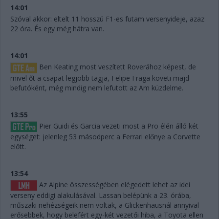
14:01
Szóval akkor: eltelt 11 hosszú F1-es futam versenyideje, azaz
22 óra. És egy még hátra van.
14:01
Ben Keating most veszített Roverához képest, de
mivel őt a csapat legjobb tagja, Felipe Fraga követi majd
befutóként, még mindig nem lefutott az Am küzdelme.
13:55
Pier Guidi és Garcia vezeti most a Pro élén álló két
egységet: jelenleg 53 másodperc a Ferrari előnye a Corvette
előtt.
13:54
Az Alpine összességében elégedett lehet az idei
verseny eddigi alakulásával. Lassan belépünk a 23. órába,
műszaki nehézségeik nem voltak, a Glickenhausnál annyival
erősebbek, hogy belefért egy-két vezetői hiba, a Toyota ellen