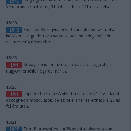
Ye maradt az autóban, ő hozhatja be a #41-est a célba.
15:28
Frijns és Blomqvist együtt vannak bent az utolsó
kiálláson! Megoldották, maradt a holland előnyéből, sőt,
szemre még növelték is.
15:26
Kobayashi is jön az utolsó kiállásra. Legalábbis
nagyon remélik, hogy ez már az.
15:25
Lapierre hozza az Alpine-t az utolsó kiállásra. Kicsit
döcögnek a mozdulatok, de ez bele is fér és érthető is 23 és
fél óra után.
15:21
Tom Blomqvist és a #28-as Jota folyamatosan