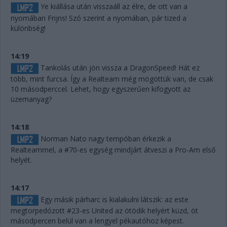
Ye kiállása után visszaáll az élre, de ott van a
nyomában Frijns! Szó szerint a nyomában, pár tized a
különbség!
14:19
Tankolás után jön vissza a DragonSpeed! Hát ez
több, mint furcsa. Így a Realteam még mögöttük van, de csak
10 másodperccel. Lehet, hogy egyszerűen kifogyott az
üzemanyag?
14:18
Norman Nato nagy tempóban érkezik a
Realteammel, a #70-es egység mindjárt átveszi a Pro-Am első
helyét.
14:17
Egy másik párharc is kialakulni látszik: az este
megtorpedózott #23-es United az ötödik helyért küzd, öt
másodpercen belül van a lengyel pékautóhoz képest.