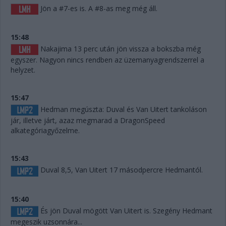
Jön a #7-es is. A #8-as meg még áll.
15:48
Nakajima 13 perc után jön vissza a bokszba még
egyszer. Nagyon nincs rendben az üzemanyagrendszerrel a
helyzet.
15:47
Hedman megúszta: Duval és Van Uitert tankoláson
jár, illetve járt, azaz megmarad a DragonSpeed
alkategóriagyőzelme.
15:43
Duval 8,5, Van Uitert 17 másodpercre Hedmantól.
15:40
És jön Duval mögött Van Uitert is. Szegény Hedmant
megeszik uzsonnára...