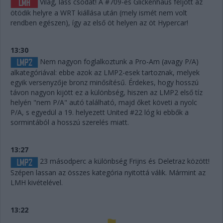
Világ, láss csodát! A #709-es Glickenhaus feljött az
ötödik helyre a WRT kiállása után (mely ismét nem volt
rendben egészen), így az első öt helyen az öt Hypercar!
13:30
Nem nagyon foglalkoztunk a Pro-Am (avagy P/A)
alkategóriával: ebbe azok az LMP2-esek tartoznak, melyek
egyik versenyzője bronz minősítésű. Érdekes, hogy hosszú
távon nagyon kijött ez a különbség, hiszen az LMP2 első tíz
helyén "nem P/A" autó található, majd őket követi a nyolc
P/A, s egyedül a 19. helyezett United #22 lóg ki ebbők a
sormintából a hosszú szerelés miatt.
13:27
23 másodperc a különbség Frijns és Deletraz között!
Szépen lassan az összes kategória nyitottá válik. Mármint az
LMH kivételével.
13:22