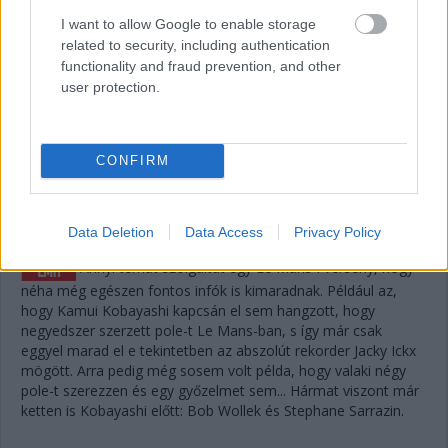
visszahozhatja a sírból (avagy az éjszakai defektből) a
I want to allow Google to enable storage
győzelmet.
related to security, including authentication
functionality and fraud prevention, and other
14:37
user protection.
A #83-as is letudta az utolsó nagyszervizt, Nielsen ült
be oda is, a papíron legerősebb versenyző. Keatingnek voltak
jó pillanatai a TF-ben, de sokat veszített, így Fragától
CONFIRM
emberfeletti teljesítmény mellett némi szerencse is kellene a
verseny megfordításához.
Data Deletion
Data Access
Privacy Policy
14:34
Annyi témát szolgáltat egy Le Mans-i verseny, hogy
néha még egészen fontos infók is kimaradnak. Például az,
hogy Kamui Kobayashi kapcsán el sem hangzott, hogy
negyedszer szerzett pole-t Le Mans-ban, s így már csak
eggyel marad el e tekintetben az abszolút rekorder Jacky Ickx
mögött. Arra pedig még sosem volt példa, hogy valaki négy
pole-t szerezzen és egy győzelmet sem... Hármat viszont már
ketten is Kobayashi előtt: Bob Wollek és Stephane Sarrazin.