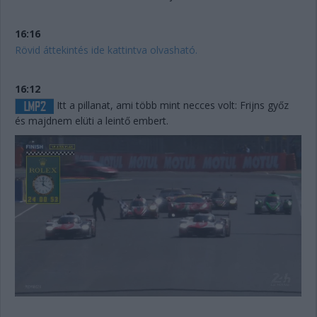
16:16
Rövid áttekintés ide kattintva olvasható.
16:12
Itt a pillanat, ami több mint necces volt: Frijns győz
és majdnem elüti a leintő embert.