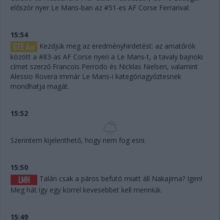
először nyer Le Mans-ban az #51-es AF Corse Ferrarival.
15:54
Kezdjük meg az eredményhirdetést: az amatőrök
között a #83-as AF Corse nyeri a Le Mans-t, a tavaly bajnoki
címet szerző Francois Perrodo és Nicklas Nielsen, valamint
Alessio Rovera immár Le Mans-i kategóriagyőztesnek
mondhatja magát.
15:52
Szerintem kijelenthető, hogy nem fog esni.
15:50
Talán csak a páros befutó miatt áll Nakajima? Igen!
Meg hát így egy körrel kevesebbet kell menniük.
15:49