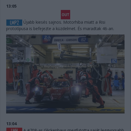
13:05
Újabb kiesés sajnos. Motorhiba miatt a Risi
prototípusa is befejezte a küzdelmet. És maradtak 46-an.
13:04
A #708-as Glickenhaus megfutotta saját leggyorsabb