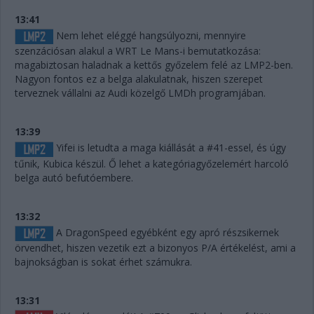
13:41
Nem lehet eléggé hangsúlyozni, mennyire
szenzációsan alakul a WRT Le Mans-i bemutatkozása:
magabiztosan haladnak a kettős győzelem felé az LMP2-ben.
Nagyon fontos ez a belga alakulatnak, hiszen szerepet
terveznek vállalni az Audi közelgő LMDh programjában.
13:39
Yifei is letudta a maga kiállását a #41-essel, és úgy
tűnik, Kubica készül. Ő lehet a kategóriagyőzelemért harcoló
belga autó befutóembere.
13:32
A DragonSpeed egyébként egy apró részsikernek
örvendhet, hiszen vezetik ezt a bizonyos P/A értékelést, ami a
bajnokságban is sokat érhet számukra.
13:31