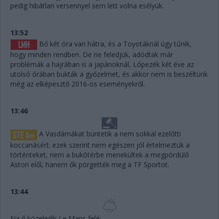
pedig hibátlan versennyel sem lett volna esélyük.
13:52
Bő két óra van hátra, és a Toyotáknál úgy tűnik,
hogy minden rendben. De ne feledjük, adódtak már
problémák a hajrában is a japánoknál, Lópezék két éve az
utolsó órában bukták a győzelmet, és akkor nem is beszéltünk
még az elképesztő 2016-os eseményekről.
13:46
A Vasdámákat büntetik a nem sokkal ezelőtti
koccanásért: ezek szerint nem egészen jól értelmeztük a
történteket, nem a bukótérbe menekültek a megpördülő
Aston elől, hanem ők pörgették meg a TF Sportot.
13:44
Na ő közeledik Le Mans felé: