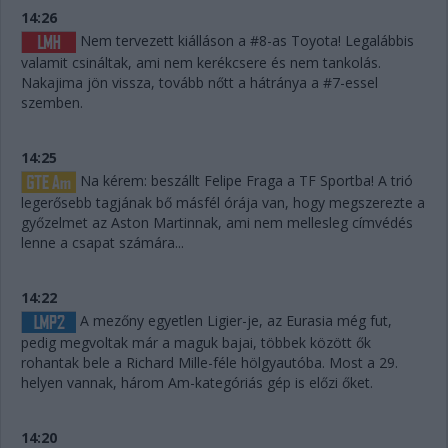
14:26
Nem tervezett kiálláson a #8-as Toyota! Legalábbis
valamit csináltak, ami nem kerékcsere és nem tankolás.
Nakajima jön vissza, tovább nőtt a hátránya a #7-essel
szemben.
14:25
Na kérem: beszállt Felipe Fraga a TF Sportba! A trió
legerősebb tagjának bő másfél órája van, hogy megszerezte a
győzelmet az Aston Martinnak, ami nem mellesleg címvédés
lenne a csapat számára...
14:22
A mezőny egyetlen Ligier-je, az Eurasia még fut,
pedig megvoltak már a maguk bajai, többek között ők
rohantak bele a Richard Mille-féle hölgyautóba. Most a 29.
helyen vannak, három Am-kategóriás gép is előzi őket.
14:20