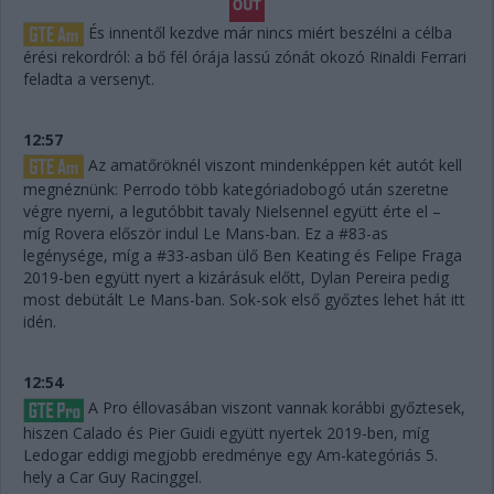
És innentől kezdve már nincs miért beszélni a célba
érési rekordról: a bő fél órája lassú zónát okozó Rinaldi Ferrari
feladta a versenyt.
12:57
Az amatőröknél viszont mindenképpen két autót kell
megnéznünk: Perrodo több kategóriadobogó után szeretne
végre nyerni, a legutóbbit tavaly Nielsennel együtt érte el –
míg Rovera először indul Le Mans-ban. Ez a #83-as
legénysége, míg a #33-asban ülő Ben Keating és Felipe Fraga
2019-ben együtt nyert a kizárásuk előtt, Dylan Pereira pedig
most debütált Le Mans-ban. Sok-sok első győztes lehet hát itt
idén.
12:54
A Pro éllovasában viszont vannak korábbi győztesek,
hiszen Calado és Pier Guidi együtt nyertek 2019-ben, míg
Ledogar eddigi megjobb eredménye egy Am-kategóriás 5.
hely a Car Guy Racinggel.