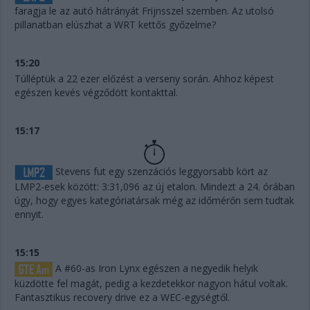
faragja le az autó hátrányát Frijnsszel szemben. Az utolsó
pillanatban elúszhat a WRT kettős győzelme?
15:20
Túlléptük a 22 ezer előzést a verseny során. Ahhoz képest
egészen kevés végződött kontakttal.
15:17
Stevens fut egy szenzációs leggyorsabb kört az
LMP2-esek között: 3:31,096 az új etalon. Mindezt a 24. órában
úgy, hogy egyes kategóriatársak még az időmérőn sem tudtak
ennyit.
15:15
A #60-as Iron Lynx egészen a negyedik helyik
küzdötte fel magát, pedig a kezdetekkor nagyon hátul voltak.
Fantasztikus recovery drive ez a WEC-egységtől.