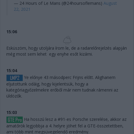
— 24 Hours of Le Mans (@24hoursoflemans)
August
22, 2021
15:06
Esküszöm, hogy utoljára írom le, de a radarelőrejelzés alapján
még most sem lehet egy enyhe esőt kizárni.
15:04
Ye előnye 43 másodperc Frijns előtt. Alighanem
eljutottunk odáig, hogy kijelentsük, hogy a
kategóriagyőzelmekre erőből már nem tudnak rámenni az
üldözők.
15:03
Ha hosszú lesz a #91-es Porsche szerelése, akkor az
amatőrök legjobbja a 4. helyre jöhet fel a GTE-összetettben,
ami több mint megsüvegelendő eredmény.