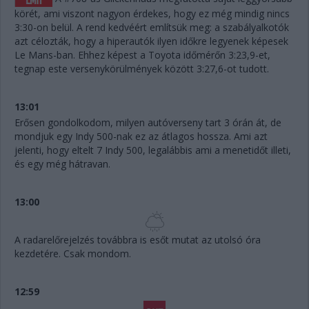
körét, ami viszont nagyon érdekes, hogy ez még mindig nincs
3:30-on belül. A rend kedvéért említsük meg: a szabályalkotók
azt célozták, hogy a hiperautók ilyen időkre legyenek képesek
Le Mans-ban. Ehhez képest a Toyota időmérőn 3:23,9-et,
tegnap este versenykörülmények között 3:27,6-ot tudott.
13:01
Erősen gondolkodom, milyen autóverseny tart 3 órán át, de
mondjuk egy Indy 500-nak ez az átlagos hossza. Ami azt
jelenti, hogy eltelt 7 Indy 500, legalábbis ami a menetidőt illeti,
és egy még hátravan.
13:00
A radarelőrejelzés továbbra is esőt mutat az utolsó óra
kezdetére. Csak mondom.
12:59