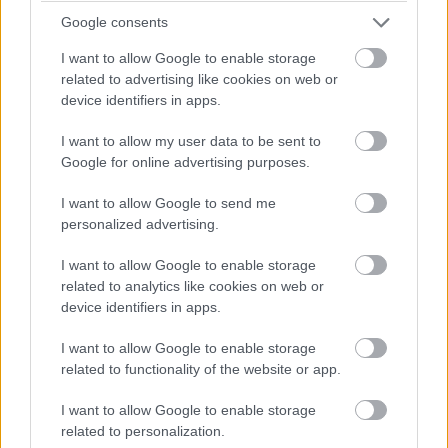
harcoló lengyel autót. Nagyon szép versenyt teljesített az
Google consents
Inter Europol, minden elismerést megérdemelnek.
I want to allow Google to enable storage
related to advertising like cookies on web or
14:40
device identifiers in apps.
Amit viszont le lehetne, az Frijns 10 másodperces
hátránya Yifeijel szemben... Csakhogy van valami baj a #31-es
I want to allow my user data to be sent to
WRT emelőjével, így az utolsó kerékcserénél valamennyit
Google for online advertising purposes.
biztosan veszítenek majd.
I want to allow Google to send me
personalized advertising.
14:39
A Próban Pier Guidi és Garcia között 50 másodperc
I want to allow Google to enable storage
van. Ezt egy safety car éppen-éppen lenullázhatja még, de
related to analytics like cookies on web or
erőből ezt még annyira se lehet itt ledolgozni, ahogy a 100-at
device identifiers in apps.
az amatőrök között.
I want to allow Google to enable storage
related to functionality of the website or app.
14:38
A különbség nagyjából 1:40, lesz még 20 kör, ez
I want to allow Google to enable storage
körönként 5 másodpercet jelentene. Erőből nem nagyon lehet
related to personalization.
megoldani, de ha a szerencse is Fraga kezére játszik,