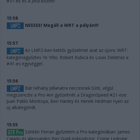
#31-es és a Jota között!
15:58
NEEEEE! Megáll a WRT a pályán!!!
15:57
Az LMP2-ben kettős győzelmet arat az újonc WRT:
kategóriagyőztes Ye Yifei, Robert Kubica és Louis Deletraz a
#41-es egységgel.
15:56
Bár néhány pillanatra neccesnek tűnt, végül
megszerezte a Pro-Am győzelmét a DragonSpeed #21-ese:
Juan Pablo Montoya, Ben Hanley és Henrik Hedman nyeri az
új alkategóriát.
15:55
Szintén Ferrari-győzelem a Pro-kategóriában: James
Calado és Alessandro Pier Guidi másodszor, Come Ledogar