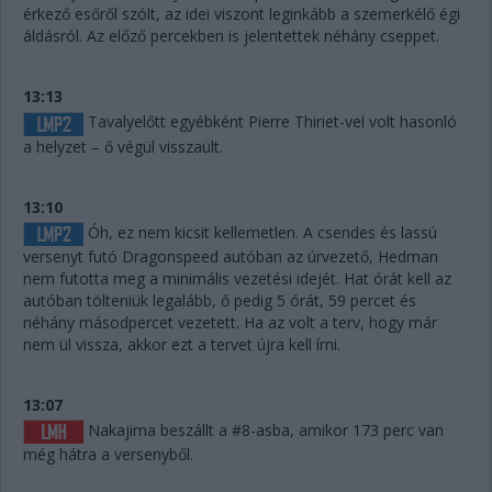
érkező esőről szólt, az idei viszont leginkább a szemerkélő égi
áldásról. Az előző percekben is jelentettek néhány cseppet.
13:13
Tavalyelőtt egyébként Pierre Thiriet-vel volt hasonló
a helyzet – ő végül visszaült.
13:10
Óh, ez nem kicsit kellemetlen. A csendes és lassú
versenyt futó Dragonspeed autóban az úrvezető, Hedman
nem futotta meg a minimális vezetési idejét. Hat órát kell az
autóban tölteniük legalább, ő pedig 5 órát, 59 percet és
néhány másodpercet vezetett. Ha az volt a terv, hogy már
nem ül vissza, akkor ezt a tervet újra kell írni.
13:07
Nakajima beszállt a #8-asba, amikor 173 perc van
még hátra a versenyből.