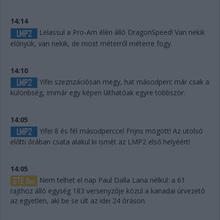
14:14
Lelassul a Pro-Am élén álló DragonSpeed! Van nekik
előnyük, van nekik, de most méterről méterre fogy.
14:10
Yifei szeznzációsan megy, hat másodperc már csak a
különbség, immár egy képen láthatóak egyre többször.
14:05
Yifei 8 és fél másodperccel Frijns mögött! Az utolsó
előtti órában csata alakul ki ismét az LMP2 első helyéért!
14:05
Nem telhet el nap Paul Dalla Lana nélkül: a 61
rajthoz álló egység 183 versenyzője közül a kanadai úrvezető
az egyetlen, aki be se ült az idei 24 óráson.