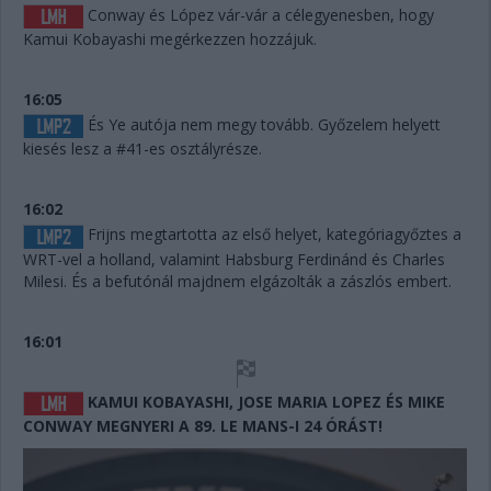
Conway és López vár-vár a célegyenesben, hogy
Kamui Kobayashi megérkezzen hozzájuk.
16:05
És Ye autója nem megy tovább. Győzelem helyett
kiesés lesz a #41-es osztályrésze.
16:02
Frijns megtartotta az első helyet, kategóriagyőztes a
WRT-vel a holland, valamint Habsburg Ferdinánd és Charles
Milesi. És a befutónál majdnem elgázolták a zászlós embert.
16:01
KAMUI KOBAYASHI, JOSE MARIA LOPEZ ÉS MIKE
CONWAY MEGNYERI A 89. LE MANS-I 24 ÓRÁST!