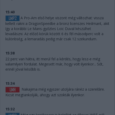
15:40
A Pro-Am első helye viszont még változhat: vissza
kellett rakni a DragonSpeedbe a bronz licenszes Hedmant, akit
így a korábbi Le Mans-győztes Loic Duval készülhet
levadászni. Az előző körük között 6 és fél másodperc volt a
különbség, a lemaradás pedig már csak 12 szekundum.
15:38
22 perc van hátra, itt merül fel a kérdés, hogy lesz-e még
valamilyen fordulat. Megesett már, hogy volt ilyenkor... Sőt,
ennél jóval később is.
15:34
Nakajima még egyszer utoljára ránéz a szerelőire.
Kicsit megtankolják, ahogy azt szokták ilyenkor.
15:32
Még egy kerékcsere is belefért az éllovas WRT-nél: