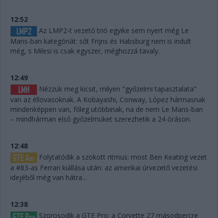
12:52
Az LMP2-t vezető trió egyike sem nyert még Le
Mans-ban kategóriát: sőt Frijns és Habsburg nem is indult
még, s Milesi is csak egyszer, méghozzá tavaly.
12:49
Nézzük meg kicsit, milyen "győzelmi tapasztalata"
van az éllovasoknak. A Kobayashi, Conway, López hármasnak
mindenképpen van, főleg utóbbinak, na de nem Le Mans-ban
– mindhárman első győzelmüket szerezhetik a 24 óráson.
12:48
Folytatódik a szokott ritmus: most Ben Keating vezet
a #83-as Ferrari kiállása után: az amerikai úrvezető vezetési
idejéből még van hátra...
12:38
Szorosodik a GTE Pro: a Corvette 27 másodpercre