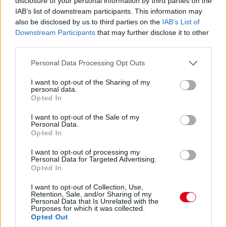
disclosure of your personal information by third parties on the
IAB’s list of downstream participants. This information may
14:46
also be disclosed by us to third parties on the
IAB’s List of
Downstream Participants
that may further disclose it to other
third parties.
A PR1 Mathiasen azóta sem jött ki, hivatalosan nem
estek ki, de semmi jele nincs annak, hogy ez az autó még
Please note that this website/app uses one or more Google
Personal Data Processing Opt Outs
megmozdulna. Maradtak 45-en.
services and may gather and store information including but
not limited to your visit or usage behaviour. You may click to
I want to opt-out of the Sharing of my
personal data.
grant or deny consent to Google and its third-party tags to
14:45
Opted In
use your data for below specified purposes in below Google
consent section.
I want to opt-out of the Sale of my
Egyre közelebb az eső. Egyre-egyre közelebb.
Personal Data.
Opted In
14:44
I want to opt-out of processing my
Personal Data for Targeted Advertising.
Akárhogy számolom, a két WRT-nek még két-két
Opted In
kiállása lesz, hacsak nem jön egy hosszabb megszakítás,
lassú zóna, safety car, vagy ilyesmi.
I want to opt-out of Collection, Use,
Retention, Sale, and/or Sharing of my
Personal Data that Is Unrelated with the
Purposes for which it was collected.
14:42
Opted Out
Brundle hozza majd a célba a P2 5-6. helyéért