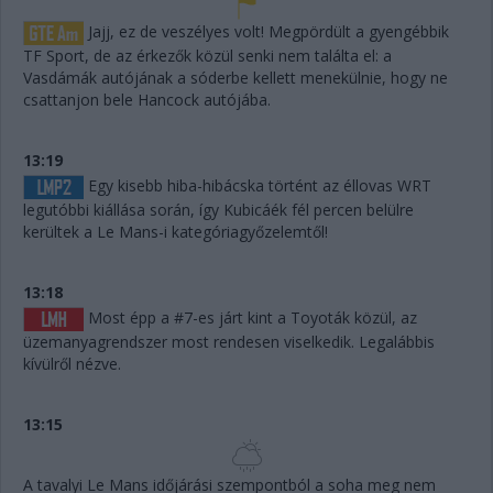
Jajj, ez de veszélyes volt! Megpördült a gyengébbik
TF Sport, de az érkezők közül senki nem találta el: a
Vasdámák autójának a sóderbe kellett menekülnie, hogy ne
csattanjon bele Hancock autójába.
13:19
Egy kisebb hiba-hibácska történt az éllovas WRT
legutóbbi kiállása során, így Kubicáék fél percen belülre
kerültek a Le Mans-i kategóriagyőzelemtől!
13:18
Most épp a #7-es járt kint a Toyoták közül, az
üzemanyagrendszer most rendesen viselkedik. Legalábbis
kívülről nézve.
13:15
A tavalyi Le Mans időjárási szempontból a soha meg nem