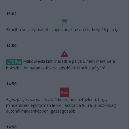
15:02
Elmúlt a veszély, ismét száguldanak az autók. Még 58 percig.
15:00
Makowiecki kint maradt a pályán, nem ment be a
bokszba, de narancs-fekete zászlóval kiintik a pályáról.
14:59
Egészpályás sárga zászló érkezik, ami azt jelenti, hogy
mindenkinek egyformán le kell lassítania 80-ra, a biztonsági
autónál mindenképpen igazságosabb.
14:58