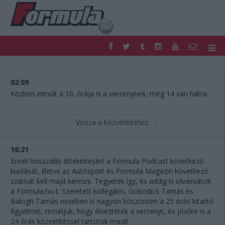
F1
PARC FERMÉ
FORMULA
MOTOR
02:09
NEMZETKÖZI
HAZAI
Közben elmúlt a 10. órája is a versenynek, még 14 van hátra.
RETRO
EGYÉB
PODCAST
SHOP
Vissza a közvetítéshez
LIVE
TIPPJÁTÉK
DIGITÁLIS MAGAZIN
PONTÁLLÁSOK
16:21
VERSENYNAPTÁRAK
Ennél hosszabb áttekintésért a Formula Podcast következő
kiadását, illetve az Autósport és Formula Magazin következő
számát kell majd keresni. Tegyetek így, és addig is olvassátok
a Formula.hu-t. Szeretett kollégáim, Gobodics Tamás és
Balogh Tamás nevében is nagyon köszönöm a 25 órás kitartó
figyelmet, reméljük, hogy élveztétek a versenyt, és jövőre is a
24 órás közvetítéssel tartotok majd!