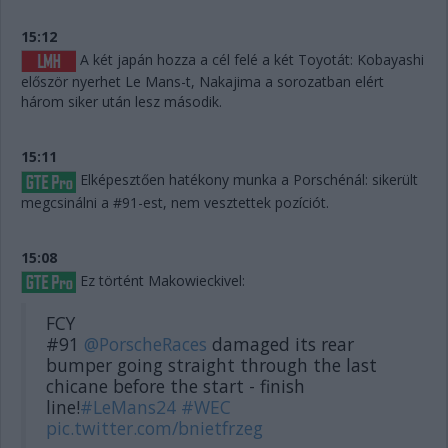
15:12
A két japán hozza a cél felé a két Toyotát: Kobayashi
először nyerhet Le Mans-t, Nakajima a sorozatban elért
három siker után lesz második.
15:11
Elképesztően hatékony munka a Porschénál: sikerült
megcsinálni a #91-est, nem vesztettek pozíciót.
15:08
Ez történt Makowieckivel:
FCY
#91
@PorscheRaces
damaged its rear
bumper going straight through the last
chicane before the start - finish
line!
#LeMans24
#WEC
pic.twitter.com/bnietfrzeg