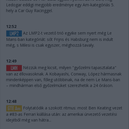
Ledogar eddigi megjobb eredménye egy Am-kategóriás 5.
hely a Car Guy Racinggel.
12:52
Az LMP2-t vezető trió egyike sem nyert még Le
Mans-ban kategóriát: sőt Frijns és Habsburg nem is indult
még, s Milesi is csak egyszer, méghozzá tavaly.
12:49
Nézzük meg kicsit, milyen "győzelmi tapasztalata"
van az éllovasoknak. A Kobayashi, Conway, López hármasnak
mindenképpen van, főleg utóbbinak, na de nem Le Mans-ban
– mindhárman első győzelmüket szerezhetik a 24 óráson.
12:48
Folytatódik a szokott ritmus: most Ben Keating vezet
a #83-as Ferrari kiállása után: az amerikai úrvezető vezetési
idejéből még van hátra...