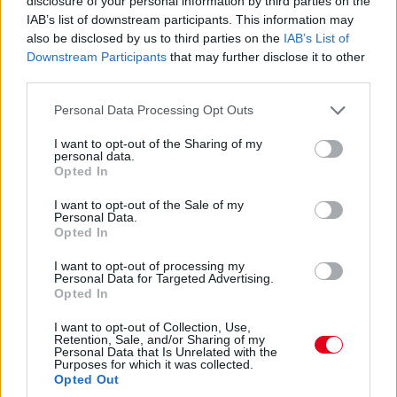
disclosure of your personal information by third parties on the
Hajjajj... A #31-es kerékcserén. Vajon most sima
IAB’s list of downstream participants. This information may
lesz?
also be disclosed by us to third parties on the
IAB’s List of
Downstream Participants
that may further disclose it to other
third parties.
14:46
Please note that this website/app uses one or more Google
Personal Data Processing Opt Outs
services and may gather and store information including but
A PR1 Mathiasen azóta sem jött ki, hivatalosan nem
not limited to your visit or usage behaviour. You may click to
I want to opt-out of the Sharing of my
estek ki, de semmi jele nincs annak, hogy ez az autó még
personal data.
grant or deny consent to Google and its third-party tags to
megmozdulna. Maradtak 45-en.
Opted In
use your data for below specified purposes in below Google
consent section.
I want to opt-out of the Sale of my
14:45
Personal Data.
Opted In
Egyre közelebb az eső. Egyre-egyre közelebb.
I want to opt-out of processing my
Personal Data for Targeted Advertising.
Opted In
14:44
I want to opt-out of Collection, Use,
Akárhogy számolom, a két WRT-nek még két-két
Retention, Sale, and/or Sharing of my
kiállása lesz, hacsak nem jön egy hosszabb megszakítás,
Personal Data that Is Unrelated with the
Purposes for which it was collected.
lassú zóna, safety car, vagy ilyesmi.
Opted Out