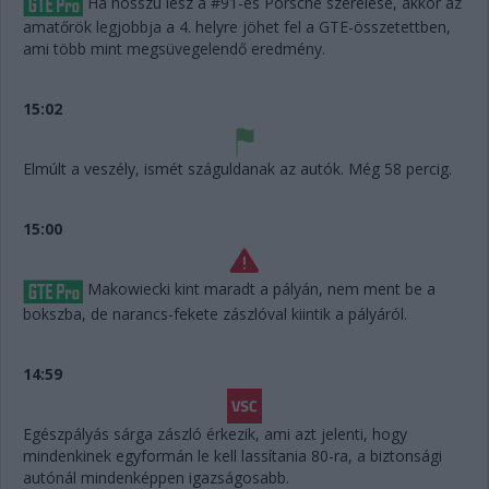
Ha hosszú lesz a #91-es Porsche szerelése, akkor az
amatőrök legjobbja a 4. helyre jöhet fel a GTE-összetettben,
ami több mint megsüvegelendő eredmény.
15:02
Elmúlt a veszély, ismét száguldanak az autók. Még 58 percig.
15:00
Makowiecki kint maradt a pályán, nem ment be a
bokszba, de narancs-fekete zászlóval kiintik a pályáról.
14:59
Egészpályás sárga zászló érkezik, ami azt jelenti, hogy
mindenkinek egyformán le kell lassítania 80-ra, a biztonsági
autónál mindenképpen igazságosabb.