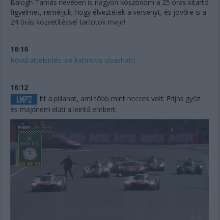
Balogh Tamás nevében is nagyon köszönöm a 25 órás kitartó
figyelmet, reméljük, hogy élveztétek a versenyt, és jövőre is a
24 órás közvetítéssel tartotok majd!
16:16
Rövid áttekintés ide kattintva olvasható.
16:12
Itt a pillanat, ami több mint necces volt: Frijns győz
és majdnem elüti a leintő embert.