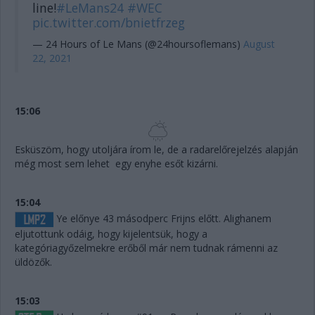
line!
#LeMans24
#WEC
pic.twitter.com/bnietfrzeg
— 24 Hours of Le Mans (@24hoursoflemans)
August
22, 2021
15:06
Esküszöm, hogy utoljára írom le, de a radarelőrejelzés alapján
még most sem lehet egy enyhe esőt kizárni.
15:04
Ye előnye 43 másodperc Frijns előtt. Alighanem
eljutottunk odáig, hogy kijelentsük, hogy a
kategóriagyőzelmekre erőből már nem tudnak rámenni az
üldözők.
15:03