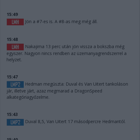
15:49
Jön a #7-es is. A #8-as meg még áll.
15:48
Nakajima 13 perc után jön vissza a bokszba még
egyszer. Nagyon nincs rendben az üzemanyagrendszerrel a
helyzet.
15:47
Hedman megúszta: Duval és Van Uitert tankoláson
jár, illetve járt, azaz megmarad a DragonSpeed
alkategóriagyőzelme.
15:43
Duval 8,5, Van Uitert 17 másodpercre Hedmantól.
15:40