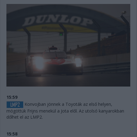
15:59
Konvojban jönnek a Toyoták az első helyen,
mögöttük Frijns menekül a Jota elől. Az utolsó kanyarokban
dőlhet el az LMP2.
15:58