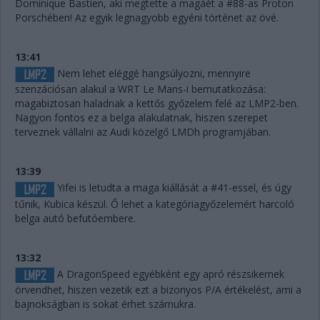
Dominique Bastien, aki megtette a magáét a #88-as Proton
Porschében! Az egyik legnagyobb egyéni történet az övé.
13:41
Nem lehet eléggé hangsúlyozni, mennyire
szenzációsan alakul a WRT Le Mans-i bemutatkozása:
magabiztosan haladnak a kettős győzelem felé az LMP2-ben.
Nagyon fontos ez a belga alakulatnak, hiszen szerepet
terveznek vállalni az Audi közelgő LMDh programjában.
13:39
Yifei is letudta a maga kiállását a #41-essel, és úgy
tűnik, Kubica készül. Ő lehet a kategóriagyőzelemért harcoló
belga autó befutóembere.
13:32
A DragonSpeed egyébként egy apró részsikernek
örvendhet, hiszen vezetik ezt a bizonyos P/A értékelést, ami a
bajnokságban is sokat érhet számukra.