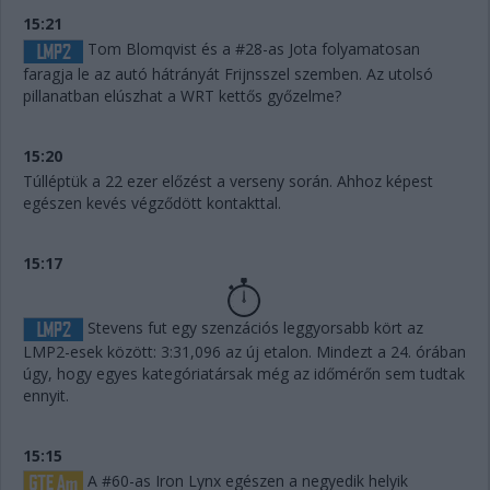
15:21
Tom Blomqvist és a #28-as Jota folyamatosan
faragja le az autó hátrányát Frijnsszel szemben. Az utolsó
pillanatban elúszhat a WRT kettős győzelme?
15:20
Túlléptük a 22 ezer előzést a verseny során. Ahhoz képest
egészen kevés végződött kontakttal.
15:17
Stevens fut egy szenzációs leggyorsabb kört az
LMP2-esek között: 3:31,096 az új etalon. Mindezt a 24. órában
úgy, hogy egyes kategóriatársak még az időmérőn sem tudtak
ennyit.
15:15
A #60-as Iron Lynx egészen a negyedik helyik