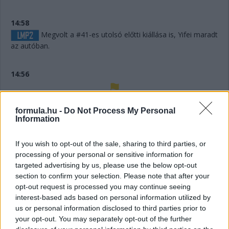
14:58
Megvolt a #41-es utolsó előtti kiállása is, Yifei maradt
az autóban.
14:56
Húha! Makowiecki keresztülszáguldott az utolsó
formula.hu -
Do Not Process My Personal
sikánon, és elhagyta a diffúzorát! Aztán újabb darabok esnek
Information
le az autóról, aminek elment a fékje a kritikus pillanatban a
versenyző elmondása szerint.
If you wish to opt-out of the sale, sharing to third parties, or
processing of your personal or sensitive information for
14:53
targeted advertising by us, please use the below opt-out
A hátsó gumikat le tudták ugyan cserélni, de megint
section to confirm your selection. Please note that after your
ugrálni kellett az autón, mert az emelő, az bizony továbbra
opt-out request is processed you may continue seeing
sem működik rendesen.
interest-based ads based on personal information utilized by
us or personal information disclosed to third parties prior to
your opt-out. You may separately opt-out of the further
14:53