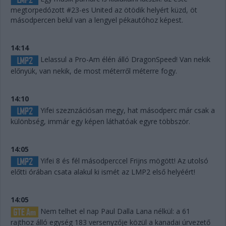
megtorpedózott #23-es United az ötödik helyért küzd, öt
másodpercen belül van a lengyel pékautóhoz képest.
14:14
Lelassul a Pro-Am élén álló DragonSpeed! Van nekik
előnyük, van nekik, de most méterről méterre fogy.
14:10
Yifei szeznzációsan megy, hat másodperc már csak a
különbség, immár egy képen láthatóak egyre többször.
14:05
Yifei 8 és fél másodperccel Frijns mögött! Az utolsó
előtti órában csata alakul ki ismét az LMP2 első helyéért!
14:05
Nem telhet el nap Paul Dalla Lana nélkül: a 61
rajthoz álló egység 183 versenyzője közül a kanadai úrvezető