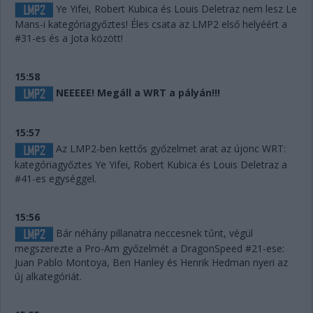
Ye Yifei, Robert Kubica és Louis Deletraz nem lesz Le
Mans-i kategóriagyőztes! Éles csata az LMP2 első helyéért a
#31-es és a Jota között!
15:58
NEEEEE! Megáll a WRT a pályán!!!
15:57
Az LMP2-ben kettős győzelmet arat az újonc WRT:
kategóriagyőztes Ye Yifei, Robert Kubica és Louis Deletraz a
#41-es egységgel.
15:56
Bár néhány pillanatra neccesnek tűnt, végül
megszerezte a Pro-Am győzelmét a DragonSpeed #21-ese:
Juan Pablo Montoya, Ben Hanley és Henrik Hedman nyeri az
új alkategóriát.