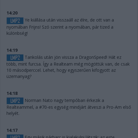
14:20
Ye kiállása után visszaáll az élre, de ott van a
nyomában Frijns! Szó szerint a nyomában, pár tized a
különbség!
14:19
Tankolás után jön vissza a DragonSpeed! Hát ez
több, mint furcsa. Így a Realteam még mögöttük van, de csak
10 másodperccel. Lehet, hogy egyszerűen kifogyott az
üzemanyag?
14:18
Norman Nato nagy tempóban érkezik a
Realteammel, a #70-es egység mindjárt átveszi a Pro-Am első
helyét.
14:17
Egy másik párharc is kialakulni látszik: az este