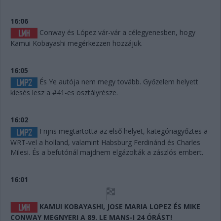
16:06
Conway és López vár-vár a célegyenesben, hogy
Kamui Kobayashi megérkezzen hozzájuk.
16:05
És Ye autója nem megy tovább. Győzelem helyett
kiesés lesz a #41-es osztályrésze.
16:02
Frijns megtartotta az első helyet, kategóriagyőztes a
WRT-vel a holland, valamint Habsburg Ferdinánd és Charles
Milesi. És a befutónál majdnem elgázolták a zászlós embert.
16:01
KAMUI KOBAYASHI, JOSE MARIA LOPEZ ÉS MIKE
CONWAY MEGNYERI A 89. LE MANS-I 24 ÓRÁST!