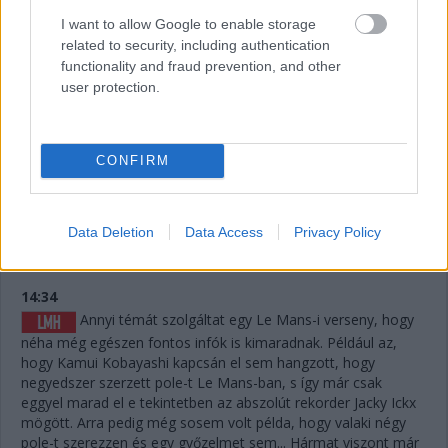
körönként 5 másodpercet jelentene. Erőből nem nagyon lehet
I want to allow Google to enable storage
megoldani, de ha a szerencse is Fraga kezére játszik,
related to security, including authentication
visszahozhatja a sírból (avagy az éjszakai defektből) a
functionality and fraud prevention, and other
győzelmet.
user protection.
14:37
A #83-as is letudta az utolsó nagyszervizt, Nielsen ült
CONFIRM
be oda is, a papíron legerősebb versenyző. Keatingnek voltak
jó pillanatai a TF-ben, de sokat veszített, így Fragától
emberfeletti teljesítmény mellett némi szerencse is kellene a
Data Deletion
Data Access
Privacy Policy
verseny megfordításához.
14:34
Annyi témát szolgáltat egy Le Mans-i verseny, hogy
néha még egészen fontos infók is kimaradnak. Például az,
hogy Kamui Kobayashi kapcsán el sem hangzott, hogy
negyedszer szerzett pole-t Le Mans-ban, s így már csak
eggyel marad el e tekintetben az abszolút rekorder Jacky Ickx
mögött. Arra pedig még sosem volt példa, hogy valaki négy
pole-t szerezzen és egy győzelmet sem... Hármat viszont már