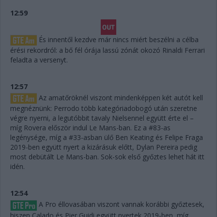
12:59
És innentől kezdve már nincs miért beszélni a célba
érési rekordról: a bő fél órája lassú zónát okozó Rinaldi Ferrari
feladta a versenyt.
12:57
Az amatőröknél viszont mindenképpen két autót kell
megnéznünk: Perrodo több kategóriadobogó után szeretne
végre nyerni, a legutóbbit tavaly Nielsennel együtt érte el –
míg Rovera először indul Le Mans-ban. Ez a #83-as
legénysége, míg a #33-asban ülő Ben Keating és Felipe Fraga
2019-ben együtt nyert a kizárásuk előtt, Dylan Pereira pedig
most debütált Le Mans-ban. Sok-sok első győztes lehet hát itt
idén.
12:54
A Pro éllovasában viszont vannak korábbi győztesek,
hiszen Calado és Pier Guidi együtt nyertek 2019-ben, míg