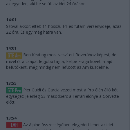
az egyetlen, aki be se ült az idei 24 óráson.
14:01
Szóval akkor: eltelt 11 hosszú F1-es futam versenyideje, azaz
22 óra. És egy még hátra van.
14:01
Ben Keating most veszített Roverához képest, de
mivel őt a csapat legjobb tagja, Felipe Fraga követi majd
befutóként, még mindig nem lefutott az Am küzdelme.
13:55
Pier Guidi és Garcia vezeti most a Pro élén álló két
egységet: jelenleg 53 másodperc a Ferrari előnye a Corvette
előtt.
13:54
Az Alpine összességében elégedett lehet az idei