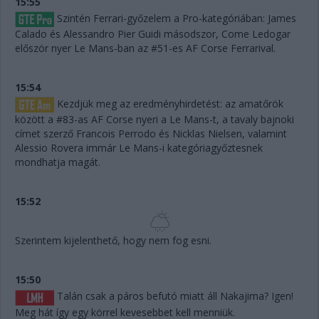
15:55
Szintén Ferrari-győzelem a Pro-kategóriában: James
Calado és Alessandro Pier Guidi másodszor, Come Ledogar
először nyer Le Mans-ban az #51-es AF Corse Ferrarival.
15:54
Kezdjük meg az eredményhirdetést: az amatőrök
között a #83-as AF Corse nyeri a Le Mans-t, a tavaly bajnoki
címet szerző Francois Perrodo és Nicklas Nielsen, valamint
Alessio Rovera immár Le Mans-i kategóriagyőztesnek
mondhatja magát.
15:52
Szerintem kijelenthető, hogy nem fog esni.
15:50
Talán csak a páros befutó miatt áll Nakajima? Igen!
Meg hát így egy körrel kevesebbet kell menniük.