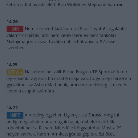
ketten is Kobayashi előtt: Bob Wollek és Stephane Sarrazin.
14:26
Nem tervezett kiálláson a #8-as Toyota! Legalábbis
valamit csináltak, ami nem kerékcsere és nem tankolás.
Nakajima jön vissza, tovább nőtt a hátránya a #7-essel
szemben.
14:25
Na kérem: beszállt Felipe Fraga a TF Sportba! A trió
legerősebb tagjának bő másfél órája van, hogy megszerezte a
győzelmet az Aston Martinnak, ami nem mellesleg címvédés
lenne a csapat számára...
14:22
A mezőny egyetlen Ligier-je, az Eurasia még fut,
pedig megvoltak már a maguk bajai, többek között ők
rohantak bele a Richard Mille-féle hölgyautóba. Most a 29.
helyen vannak, három Am-kategóriás gép is előzi őket.