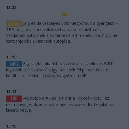
13:22
Jajj, ez de veszélyes volt! Megpördült a gyengébbik
TF Sport, de az érkezők közül senki nem találta el: a
Vasdámák autójának a sóderbe kellett menekülnie, hogy ne
csattanjon bele Hancock autójába.
13:19
Egy kisebb hiba-hibácska történt az éllovas WRT
legutóbbi kiállása során, így Kubicáék fél percen belülre
kerültek a Le Mans-i kategóriagyőzelemtől!
13:18
Most épp a #7-es járt kint a Toyoták közül, az
üzemanyagrendszer most rendesen viselkedik. Legalábbis
kívülről nézve.
13:15