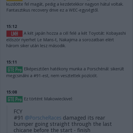
küzdötte fel magát, pedig a kezdetekkor nagyon hátul voltak.
Fantasztikus recovery drive ez a WEC-egységtől.
15:12
A két japán hozza a cél felé a két Toyotát: Kobayashi
először nyerhet Le Mans-t, Nakajima a sorozatban elért
három siker után lesz második.
15:11
Elképesztően hatékony munka a Porschénál: sikerült
megcsinálni a #91-est, nem vesztettek pozíciót.
15:08
Ez történt Makowieckivel:
FCY
#91
@PorscheRaces
damaged its rear
bumper going straight through the last
chicane before the start - finish