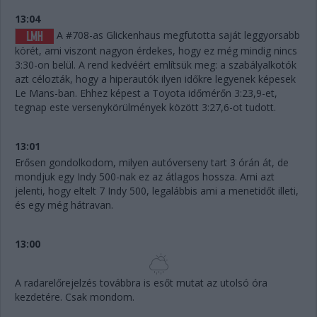
13:04
A #708-as Glickenhaus megfutotta saját leggyorsabb
körét, ami viszont nagyon érdekes, hogy ez még mindig nincs
3:30-on belül. A rend kedvéért említsük meg: a szabályalkotók
azt célozták, hogy a hiperautók ilyen időkre legyenek képesek
Le Mans-ban. Ehhez képest a Toyota időmérőn 3:23,9-et,
tegnap este versenykörülmények között 3:27,6-ot tudott.
13:01
Erősen gondolkodom, milyen autóverseny tart 3 órán át, de
mondjuk egy Indy 500-nak ez az átlagos hossza. Ami azt
jelenti, hogy eltelt 7 Indy 500, legalábbis ami a menetidőt illeti,
és egy még hátravan.
13:00
A radarelőrejelzés továbbra is esőt mutat az utolsó óra
kezdetére. Csak mondom.