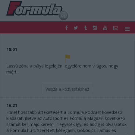
F1
PARC FERMÉ
FORMULA
MOTOR
18:01
NEMZETKÖZI
HAZAI
RETRO
EGYÉB
Lassú zóna a pálya legelején, egyelőre nem világos, hogy
PODCAST
SHOP
miért.
LIVE
TIPPJÁTÉK
DIGITÁLIS MAGAZIN
PONTÁLLÁSOK
Vissza a közvetítéshez
VERSENYNAPTÁRAK
16:21
Ennél hosszabb áttekintésért a Formula Podcast következő
kiadását, illetve az Autósport és Formula Magazin következő
számát kell majd keresni. Tegyetek így, és addig is olvassátok
a Formula.hu-t. Szeretett kollégáim, Gobodics Tamás és