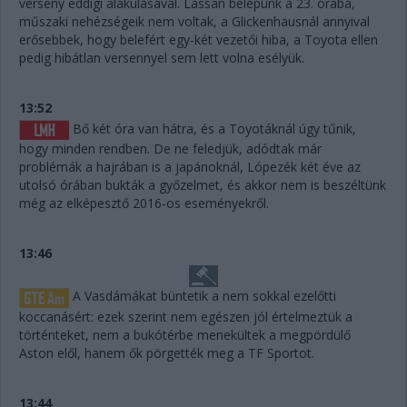
verseny eddigi alakulásával. Lassan belépünk a 23. órába,
műszaki nehézségeik nem voltak, a Glickenhausnál annyival
erősebbek, hogy belefért egy-két vezetői hiba, a Toyota ellen
pedig hibátlan versennyel sem lett volna esélyük.
13:52
Bő két óra van hátra, és a Toyotáknál úgy tűnik,
hogy minden rendben. De ne feledjük, adódtak már
problémák a hajrában is a japánoknál, Lópezék két éve az
utolsó órában bukták a győzelmet, és akkor nem is beszéltünk
még az elképesztő 2016-os eseményekről.
13:46
A Vasdámákat büntetik a nem sokkal ezelőtti
koccanásért: ezek szerint nem egészen jól értelmeztük a
történteket, nem a bukótérbe menekültek a megpördülő
Aston elől, hanem ők pörgették meg a TF Sportot.
13:44