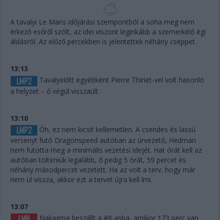
A tavalyi Le Mans időjárási szempontból a soha meg nem
érkező esőről szólt, az idei viszont leginkább a szemerkélő égi
áldásról. Az előző percekben is jelentettek néhány cseppet.
13:13
Tavalyelőtt egyébként Pierre Thiriet-vel volt hasonló
a helyzet – ő végül visszaült.
13:10
Óh, ez nem kicsit kellemetlen. A csendes és lassú
versenyt futó Dragonspeed autóban az úrvezető, Hedman
nem futotta meg a minimális vezetési idejét. Hat órát kell az
autóban tölteniük legalább, ő pedig 5 órát, 59 percet és
néhány másodpercet vezetett. Ha az volt a terv, hogy már
nem ül vissza, akkor ezt a tervet újra kell írni.
13:07
Nakajima beszállt a #8-asba, amikor 173 perc van