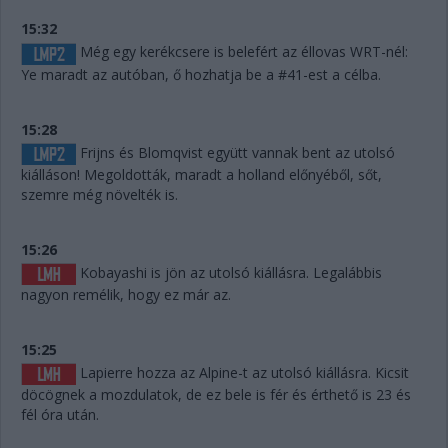
15:32
Még egy kerékcsere is belefért az éllovas WRT-nél:
Ye maradt az autóban, ő hozhatja be a #41-est a célba.
15:28
Frijns és Blomqvist együtt vannak bent az utolsó
kiálláson! Megoldották, maradt a holland előnyéből, sőt,
szemre még növelték is.
15:26
Kobayashi is jön az utolsó kiállásra. Legalábbis
nagyon remélik, hogy ez már az.
15:25
Lapierre hozza az Alpine-t az utolsó kiállásra. Kicsit
döcögnek a mozdulatok, de ez bele is fér és érthető is 23 és
fél óra után.