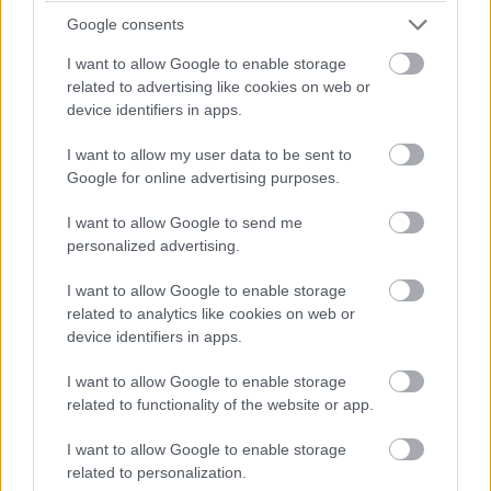
Google consents
14:42
Brundle hozza majd a célba a P2 5-6. helyéért
I want to allow Google to enable storage
harcoló lengyel autót. Nagyon szép versenyt teljesített az
related to advertising like cookies on web or
Inter Europol, minden elismerést megérdemelnek.
device identifiers in apps.
I want to allow my user data to be sent to
14:40
Google for online advertising purposes.
Amit viszont le lehetne, az Frijns 10 másodperces
hátránya Yifeijel szemben... Csakhogy van valami baj a #31-es
I want to allow Google to send me
WRT emelőjével, így az utolsó kerékcserénél valamennyit
personalized advertising.
biztosan veszítenek majd.
I want to allow Google to enable storage
14:39
related to analytics like cookies on web or
A Próban Pier Guidi és Garcia között 50 másodperc
device identifiers in apps.
van. Ezt egy safety car éppen-éppen lenullázhatja még, de
I want to allow Google to enable storage
erőből ezt még annyira se lehet itt ledolgozni, ahogy a 100-at
az amatőrök között.
related to functionality of the website or app.
I want to allow Google to enable storage
14:38
related to personalization.
A különbség nagyjából 1:40, lesz még 20 kör, ez