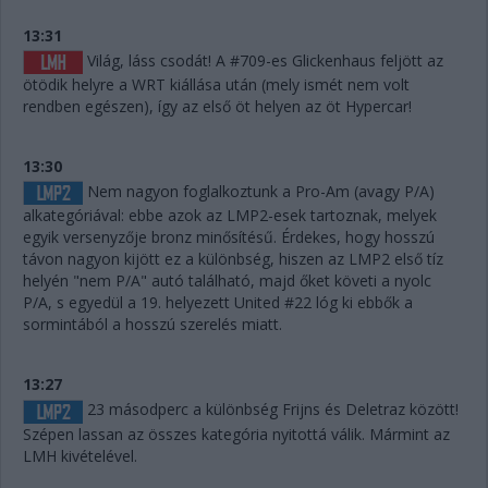
13:31
Világ, láss csodát! A #709-es Glickenhaus feljött az
ötödik helyre a WRT kiállása után (mely ismét nem volt
rendben egészen), így az első öt helyen az öt Hypercar!
13:30
Nem nagyon foglalkoztunk a Pro-Am (avagy P/A)
alkategóriával: ebbe azok az LMP2-esek tartoznak, melyek
egyik versenyzője bronz minősítésű. Érdekes, hogy hosszú
távon nagyon kijött ez a különbség, hiszen az LMP2 első tíz
helyén "nem P/A" autó található, majd őket követi a nyolc
P/A, s egyedül a 19. helyezett United #22 lóg ki ebbők a
sormintából a hosszú szerelés miatt.
13:27
23 másodperc a különbség Frijns és Deletraz között!
Szépen lassan az összes kategória nyitottá válik. Mármint az
LMH kivételével.