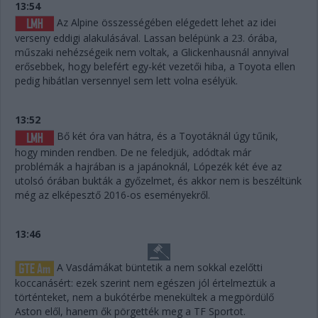
13:54
Az Alpine összességében elégedett lehet az idei
verseny eddigi alakulásával. Lassan belépünk a 23. órába,
műszaki nehézségeik nem voltak, a Glickenhausnál annyival
erősebbek, hogy belefért egy-két vezetői hiba, a Toyota ellen
pedig hibátlan versennyel sem lett volna esélyük.
13:52
Bő két óra van hátra, és a Toyotáknál úgy tűnik,
hogy minden rendben. De ne feledjük, adódtak már
problémák a hajrában is a japánoknál, Lópezék két éve az
utolsó órában bukták a győzelmet, és akkor nem is beszéltünk
még az elképesztő 2016-os eseményekről.
13:46
A Vasdámákat büntetik a nem sokkal ezelőtti
koccanásért: ezek szerint nem egészen jól értelmeztük a
történteket, nem a bukótérbe menekültek a megpördülő
Aston elől, hanem ők pörgették meg a TF Sportot.