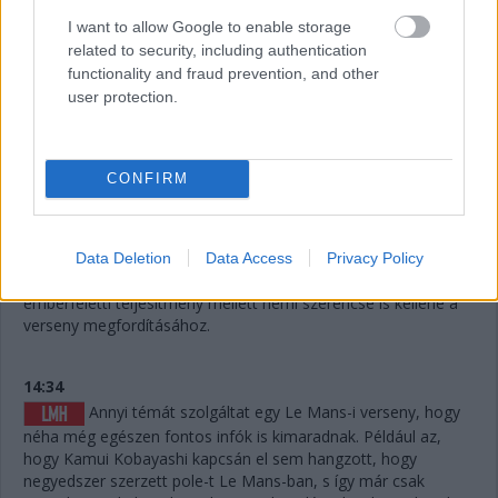
I want to allow Google to enable storage
14:38
related to security, including authentication
A különbség nagyjából 1:40, lesz még 20 kör, ez
functionality and fraud prevention, and other
körönként 5 másodpercet jelentene. Erőből nem nagyon lehet
user protection.
megoldani, de ha a szerencse is Fraga kezére játszik,
visszahozhatja a sírból (avagy az éjszakai defektből) a
győzelmet.
CONFIRM
14:37
A #83-as is letudta az utolsó nagyszervizt, Nielsen ült
be oda is, a papíron legerősebb versenyző. Keatingnek voltak
Data Deletion
Data Access
Privacy Policy
jó pillanatai a TF-ben, de sokat veszített, így Fragától
emberfeletti teljesítmény mellett némi szerencse is kellene a
verseny megfordításához.
14:34
Annyi témát szolgáltat egy Le Mans-i verseny, hogy
néha még egészen fontos infók is kimaradnak. Például az,
hogy Kamui Kobayashi kapcsán el sem hangzott, hogy
negyedszer szerzett pole-t Le Mans-ban, s így már csak