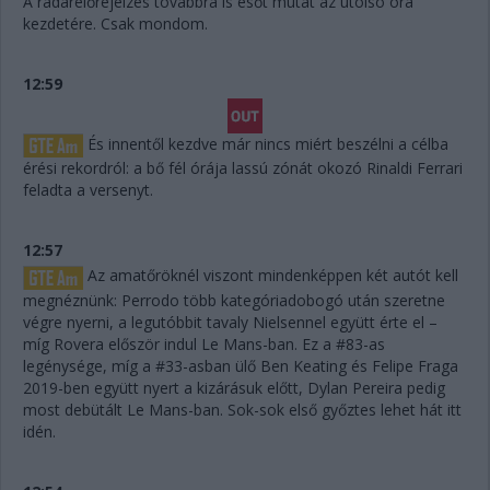
A radarelőrejelzés továbbra is esőt mutat az utolsó óra
kezdetére. Csak mondom.
12:59
És innentől kezdve már nincs miért beszélni a célba
érési rekordról: a bő fél órája lassú zónát okozó Rinaldi Ferrari
feladta a versenyt.
12:57
Az amatőröknél viszont mindenképpen két autót kell
megnéznünk: Perrodo több kategóriadobogó után szeretne
végre nyerni, a legutóbbit tavaly Nielsennel együtt érte el –
míg Rovera először indul Le Mans-ban. Ez a #83-as
legénysége, míg a #33-asban ülő Ben Keating és Felipe Fraga
2019-ben együtt nyert a kizárásuk előtt, Dylan Pereira pedig
most debütált Le Mans-ban. Sok-sok első győztes lehet hát itt
idén.