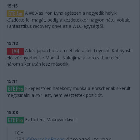
15:15
A #60-as Iron Lynx egészen a negyedik helyik
küzdötte fel magát, pedig a kezdetekkor nagyon hátul voltak.
Fantasztikus recovery drive ez a WEC-egységtől.
15:12
A két japán hozza a cél felé a két Toyotát: Kobayashi
először nyerhet Le Mans-t, Nakajima a sorozatban elért
három siker után lesz második.
15:11
Elképesztően hatékony munka a Porschénál: sikerült
megcsinálni a #91-est, nem vesztettek pozíciót.
15:08
Ez történt Makowieckivel:
FCY
#91
@PorscheRaces
damaged its rear