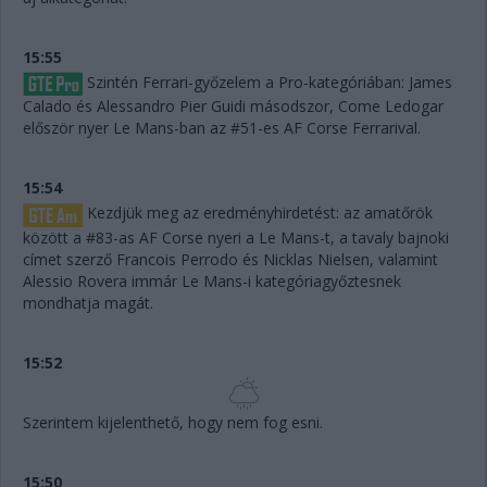
15:55
Szintén Ferrari-győzelem a Pro-kategóriában: James
Calado és Alessandro Pier Guidi másodszor, Come Ledogar
először nyer Le Mans-ban az #51-es AF Corse Ferrarival.
15:54
Kezdjük meg az eredményhirdetést: az amatőrök
között a #83-as AF Corse nyeri a Le Mans-t, a tavaly bajnoki
címet szerző Francois Perrodo és Nicklas Nielsen, valamint
Alessio Rovera immár Le Mans-i kategóriagyőztesnek
mondhatja magát.
15:52
Szerintem kijelenthető, hogy nem fog esni.
15:50