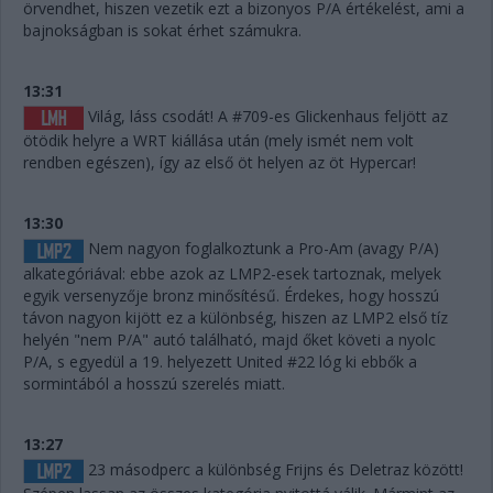
örvendhet, hiszen vezetik ezt a bizonyos P/A értékelést, ami a
bajnokságban is sokat érhet számukra.
13:31
Világ, láss csodát! A #709-es Glickenhaus feljött az
ötödik helyre a WRT kiállása után (mely ismét nem volt
rendben egészen), így az első öt helyen az öt Hypercar!
13:30
Nem nagyon foglalkoztunk a Pro-Am (avagy P/A)
alkategóriával: ebbe azok az LMP2-esek tartoznak, melyek
egyik versenyzője bronz minősítésű. Érdekes, hogy hosszú
távon nagyon kijött ez a különbség, hiszen az LMP2 első tíz
helyén "nem P/A" autó található, majd őket követi a nyolc
P/A, s egyedül a 19. helyezett United #22 lóg ki ebbők a
sormintából a hosszú szerelés miatt.
13:27
23 másodperc a különbség Frijns és Deletraz között!