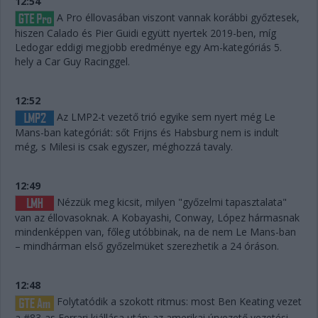
12:54
A Pro éllovasában viszont vannak korábbi győztesek,
hiszen Calado és Pier Guidi együtt nyertek 2019-ben, míg
Ledogar eddigi megjobb eredménye egy Am-kategóriás 5.
hely a Car Guy Racinggel.
12:52
Az LMP2-t vezető trió egyike sem nyert még Le
Mans-ban kategóriát: sőt Frijns és Habsburg nem is indult
még, s Milesi is csak egyszer, méghozzá tavaly.
12:49
Nézzük meg kicsit, milyen "győzelmi tapasztalata"
van az éllovasoknak. A Kobayashi, Conway, López hármasnak
mindenképpen van, főleg utóbbinak, na de nem Le Mans-ban
– mindhárman első győzelmüket szerezhetik a 24 óráson.
12:48
Folytatódik a szokott ritmus: most Ben Keating vezet
a #83-as Ferrari kiállása után: az amerikai úrvezető vezetési