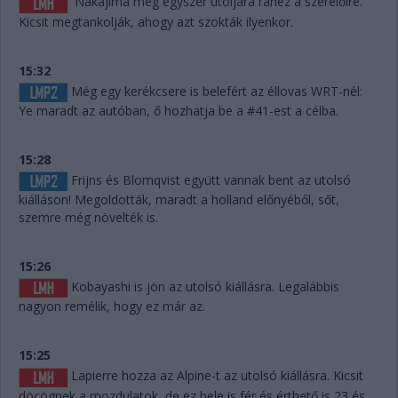
Nakajima még egyszer utoljára ránéz a szerelőire.
Kicsit megtankolják, ahogy azt szokták ilyenkor.
15:32
Még egy kerékcsere is belefért az éllovas WRT-nél:
Ye maradt az autóban, ő hozhatja be a #41-est a célba.
15:28
Frijns és Blomqvist együtt vannak bent az utolsó
kiálláson! Megoldották, maradt a holland előnyéből, sőt,
szemre még növelték is.
15:26
Kobayashi is jön az utolsó kiállásra. Legalábbis
nagyon remélik, hogy ez már az.
15:25
Lapierre hozza az Alpine-t az utolsó kiállásra. Kicsit
döcögnek a mozdulatok, de ez bele is fér és érthető is 23 és