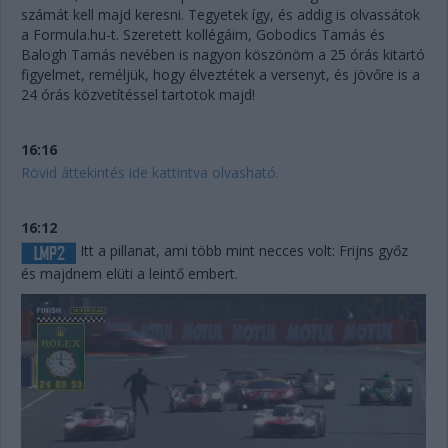
számát kell majd keresni. Tegyetek így, és addig is olvassátok
a Formula.hu-t. Szeretett kollégáim, Gobodics Tamás és
Balogh Tamás nevében is nagyon köszönöm a 25 órás kitartó
figyelmet, reméljük, hogy élveztétek a versenyt, és jövőre is a
24 órás közvetítéssel tartotok majd!
16:16
Rövid áttekintés ide kattintva olvasható.
16:12
Itt a pillanat, ami több mint necces volt: Frijns győz
és majdnem elüti a leintő embert.