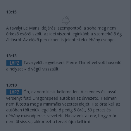
13:15
A tavalyi Le Mans időjárási szempontból a soha meg nem
érkező esőről szólt, az idei viszont leginkább a szemerkélő égi
áldásról. Az előző percekben is jelentettek néhány cseppet.
13:13
Tavalyelőtt egyébként Pierre Thiriet-vel volt hasonló
a helyzet – ő végül visszaült.
13:10
Óh, ez nem kicsit kellemetlen. A csendes és lassú
versenyt futó Dragonspeed autóban az úrvezető, Hedman
nem futotta meg a minimális vezetési idejét. Hat órát kell az
autóban tölteniük legalább, ő pedig 5 órát, 59 percet és
néhány másodpercet vezetett. Ha az volt a terv, hogy már
nem ül vissza, akkor ezt a tervet újra kell írni.