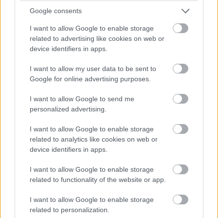
lassú zóna, safety car, vagy ilyesmi.
Google consents
I want to allow Google to enable storage
14:42
related to advertising like cookies on web or
Brundle hozza majd a célba a P2 5-6. helyéért
device identifiers in apps.
harcoló lengyel autót. Nagyon szép versenyt teljesített az
Inter Europol, minden elismerést megérdemelnek.
I want to allow my user data to be sent to
Google for online advertising purposes.
14:40
I want to allow Google to send me
Amit viszont le lehetne, az Frijns 10 másodperces
personalized advertising.
hátránya Yifeijel szemben... Csakhogy van valami baj a #31-es
WRT emelőjével, így az utolsó kerékcserénél valamennyit
I want to allow Google to enable storage
biztosan veszítenek majd.
related to analytics like cookies on web or
device identifiers in apps.
14:39
I want to allow Google to enable storage
A Próban Pier Guidi és Garcia között 50 másodperc
related to functionality of the website or app.
van. Ezt egy safety car éppen-éppen lenullázhatja még, de
erőből ezt még annyira se lehet itt ledolgozni, ahogy a 100-at
I want to allow Google to enable storage
az amatőrök között.
related to personalization.