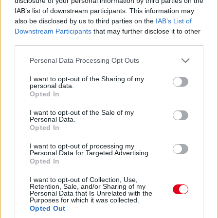
disclosure of your personal information by third parties on the
IAB’s list of downstream participants. This information may
14:53
also be disclosed by us to third parties on the
IAB’s List of
Hajjajj... A #31-es kerékcserén. Vajon most sima
Downstream Participants
that may further disclose it to other
lesz?
third parties.
Please note that this website/app uses one or more Google
Personal Data Processing Opt Outs
14:46
services and may gather and store information including but
not limited to your visit or usage behaviour. You may click to
I want to opt-out of the Sharing of my
personal data.
grant or deny consent to Google and its third-party tags to
Opted In
A PR1 Mathiasen azóta sem jött ki, hivatalosan nem
use your data for below specified purposes in below Google
estek ki, de semmi jele nincs annak, hogy ez az autó még
consent section.
I want to opt-out of the Sale of my
megmozdulna. Maradtak 45-en.
Personal Data.
Opted In
14:45
I want to opt-out of processing my
Personal Data for Targeted Advertising.
Opted In
Egyre közelebb az eső. Egyre-egyre közelebb.
I want to opt-out of Collection, Use,
Retention, Sale, and/or Sharing of my
Personal Data that Is Unrelated with the
14:44
Purposes for which it was collected.
Akárhogy számolom, a két WRT-nek még két-két
Opted Out
kiállása lesz, hacsak nem jön egy hosszabb megszakítás,