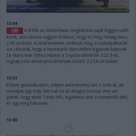
13:04
A #708-as Glickenhaus megfutotta saját leggyorsabb
körét, ami viszont nagyon érdekes, hogy ez még mindig nincs
3:30-on belül. A rend kedvéért említsük meg: a szabályalkotók
azt célozták, hogy a hiperautók ilyen időkre legyenek képesek
Le Mans-ban. Ehhez képest a Toyota időmérőn 3:23,9-et,
tegnap este versenykörülmények között 3:27,6-ot tudott.
13:01
Erősen gondolkodom, milyen autóverseny tart 3 órán át, de
mondjuk egy Indy 500-nak ez az átlagos hossza. Ami azt
jelenti, hogy eltelt 7 Indy 500, legalábbis ami a menetidőt illeti,
és egy még hátravan.
13:00