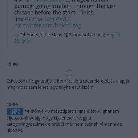
bumper going straight through the last
chicane before the start - finish
line!
#LeMans24
#WEC
pic.twitter.com/bnietfrzeg
— 24 Hours of Le Mans (@24hoursoflemans)
August
22, 2021
15:06
Esküszöm, hogy utoljára írom le, de a radarelőrejelzés alapján
még most sem lehet egy enyhe esőt kizárni.
15:04
Ye előnye 43 másodperc Frijns előtt. Alighanem
eljutottunk odáig, hogy kijelentsük, hogy a
kategóriagyőzelmekre erőből már nem tudnak rámenni az
üldözők.