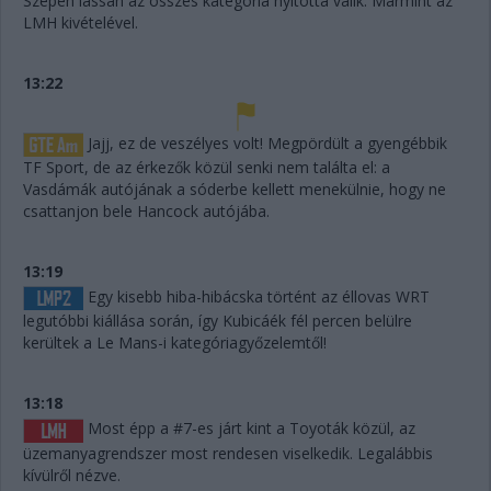
Szépen lassan az összes kategória nyitottá válik. Mármint az
LMH kivételével.
13:22
Jajj, ez de veszélyes volt! Megpördült a gyengébbik
TF Sport, de az érkezők közül senki nem találta el: a
Vasdámák autójának a sóderbe kellett menekülnie, hogy ne
csattanjon bele Hancock autójába.
13:19
Egy kisebb hiba-hibácska történt az éllovas WRT
legutóbbi kiállása során, így Kubicáék fél percen belülre
kerültek a Le Mans-i kategóriagyőzelemtől!
13:18
Most épp a #7-es járt kint a Toyoták közül, az
üzemanyagrendszer most rendesen viselkedik. Legalábbis
kívülről nézve.