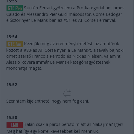
15:55
Szintén Ferrari-győzelem a Pro-kategóriában: James
Calado és Alessandro Pier Guidi másodszor, Come Ledogar
először nyer Le Mans-ban az #51-es AF Corse Ferrarival.
15:54
Kezdjük meg az eredményhirdetést: az amatőrök
között a #83-as AF Corse nyeri a Le Mans-t, a tavaly bajnoki
címet szerző Francois Perrodo és Nicklas Nielsen, valamint
Alessio Rovera immár Le Mans-i kategóriagyőztesnek
mondhatja magát.
15:52
Szerintem kijelenthető, hogy nem fog esni.
15:50
Talán csak a páros befutó miatt áll Nakajima? Igen!
Meg hát így egy körrel kevesebbet kell menniük.