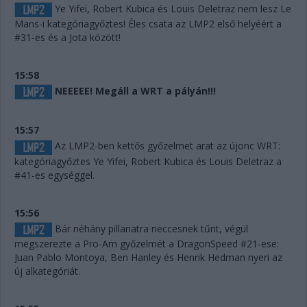
Ye Yifei, Robert Kubica és Louis Deletraz nem lesz Le
Mans-i kategóriagyőztes! Éles csata az LMP2 első helyéért a
#31-es és a Jota között!
15:58
NEEEEE! Megáll a WRT a pályán!!!
15:57
Az LMP2-ben kettős győzelmet arat az újonc WRT:
kategóriagyőztes Ye Yifei, Robert Kubica és Louis Deletraz a
#41-es egységgel.
15:56
Bár néhány pillanatra neccesnek tűnt, végül
megszerezte a Pro-Am győzelmét a DragonSpeed #21-ese:
Juan Pablo Montoya, Ben Hanley és Henrik Hedman nyeri az
új alkategóriát.