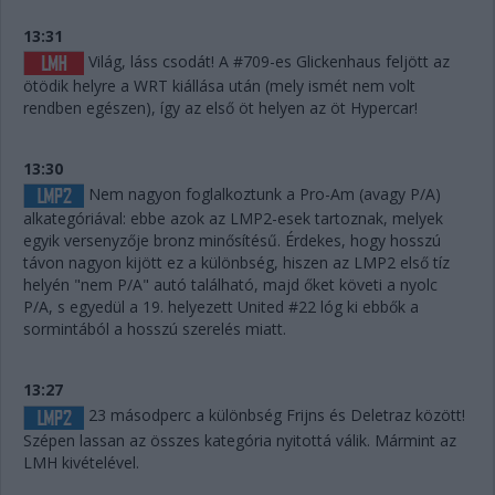
13:31
Világ, láss csodát! A #709-es Glickenhaus feljött az
ötödik helyre a WRT kiállása után (mely ismét nem volt
rendben egészen), így az első öt helyen az öt Hypercar!
13:30
Nem nagyon foglalkoztunk a Pro-Am (avagy P/A)
alkategóriával: ebbe azok az LMP2-esek tartoznak, melyek
egyik versenyzője bronz minősítésű. Érdekes, hogy hosszú
távon nagyon kijött ez a különbség, hiszen az LMP2 első tíz
helyén "nem P/A" autó található, majd őket követi a nyolc
P/A, s egyedül a 19. helyezett United #22 lóg ki ebbők a
sormintából a hosszú szerelés miatt.
13:27
23 másodperc a különbség Frijns és Deletraz között!
Szépen lassan az összes kategória nyitottá válik. Mármint az
LMH kivételével.