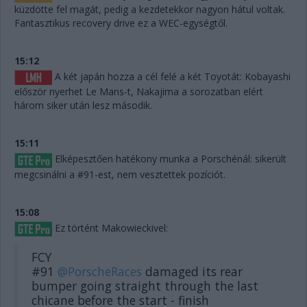
küzdötte fel magát, pedig a kezdetekkor nagyon hátul voltak.
Fantasztikus recovery drive ez a WEC-egységtől.
15:12
A két japán hozza a cél felé a két Toyotát: Kobayashi
először nyerhet Le Mans-t, Nakajima a sorozatban elért
három siker után lesz második.
15:11
Elképesztően hatékony munka a Porschénál: sikerült
megcsinálni a #91-est, nem vesztettek pozíciót.
15:08
Ez történt Makowieckivel:
FCY
#91
@PorscheRaces
damaged its rear
bumper going straight through the last
chicane before the start - finish