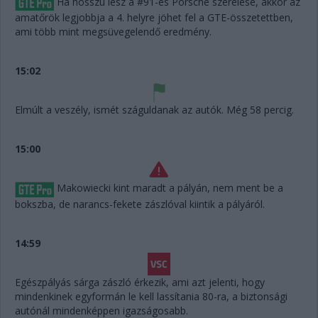
Ha hosszú lesz a #91-es Porsche szerelése, akkor az
amatőrök legjobbja a 4. helyre jöhet fel a GTE-összetettben,
ami több mint megsüvegelendő eredmény.
15:02
Elmúlt a veszély, ismét száguldanak az autók. Még 58 percig.
15:00
Makowiecki kint maradt a pályán, nem ment be a
bokszba, de narancs-fekete zászlóval kiintik a pályáról.
14:59
Egészpályás sárga zászló érkezik, ami azt jelenti, hogy
mindenkinek egyformán le kell lassítania 80-ra, a biztonsági
autónál mindenképpen igazságosabb.