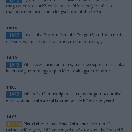
megtorpedózott #23-es United az ötödik helyért küzd, öt
másodpercen belül van a lengyel pékautóhoz képest.
14:14
Lelassul a Pro-Am élén álló DragonSpeed! Van nekik
előnyük, van nekik, de most méterről méterre fogy.
14:10
Yifei szeznzációsan megy, hat másodperc már csak a
különbség, immár egy képen láthatóak egyre többször.
14:05
Yifei 8 és fél másodperccel Frijns mögött! Az utolsó
előtti órában csata alakul ki ismét az LMP2 első helyéért!
14:05
Nem telhet el nap Paul Dalla Lana nélkül: a 61
rajthoz álló egység 183 versenyzője közül a kanadai úrvezető