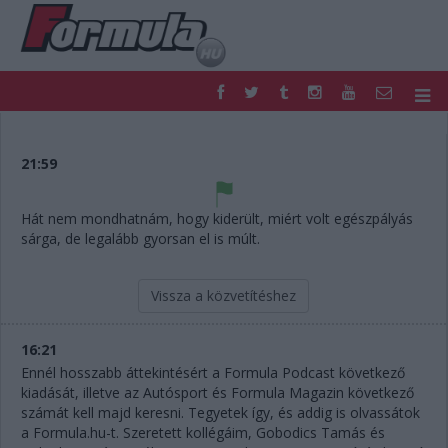
F1
PARC FERMÉ
FORMULA
MOTOR
21:59
NEMZETKÖZI
HAZAI
RETRO
EGYÉB
Hát nem mondhatnám, hogy kiderült, miért volt egészpályás
PODCAST
SHOP
sárga, de legalább gyorsan el is múlt.
LIVE
TIPPJÁTÉK
DIGITÁLIS MAGAZIN
PONTÁLLÁSOK
Vissza a közvetítéshez
VERSENYNAPTÁRAK
16:21
Ennél hosszabb áttekintésért a Formula Podcast következő
kiadását, illetve az Autósport és Formula Magazin következő
számát kell majd keresni. Tegyetek így, és addig is olvassátok
a Formula.hu-t. Szeretett kollégáim, Gobodics Tamás és