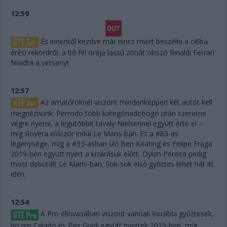
12:59
És innentől kezdve már nincs miért beszélni a célba
érési rekordról: a bő fél órája lassú zónát okozó Rinaldi Ferrari
feladta a versenyt.
12:57
Az amatőröknél viszont mindenképpen két autót kell
megnéznünk: Perrodo több kategóriadobogó után szeretne
végre nyerni, a legutóbbit tavaly Nielsennel együtt érte el –
míg Rovera először indul Le Mans-ban. Ez a #83-as
legénysége, míg a #33-asban ülő Ben Keating és Felipe Fraga
2019-ben együtt nyert a kizárásuk előtt, Dylan Pereira pedig
most debütált Le Mans-ban. Sok-sok első győztes lehet hát itt
idén.
12:54
A Pro éllovasában viszont vannak korábbi győztesek,
hiszen Calado és Pier Guidi együtt nyertek 2019-ben, míg