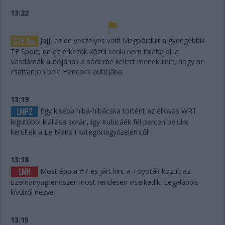
13:22
Jajj, ez de veszélyes volt! Megpördült a gyengébbik
TF Sport, de az érkezők közül senki nem találta el: a
Vasdámák autójának a sóderbe kellett menekülnie, hogy ne
csattanjon bele Hancock autójába.
13:19
Egy kisebb hiba-hibácska történt az éllovas WRT
legutóbbi kiállása során, így Kubicáék fél percen belülre
kerültek a Le Mans-i kategóriagyőzelemtől!
13:18
Most épp a #7-es járt kint a Toyoták közül, az
üzemanyagrendszer most rendesen viselkedik. Legalábbis
kívülről nézve.
13:15