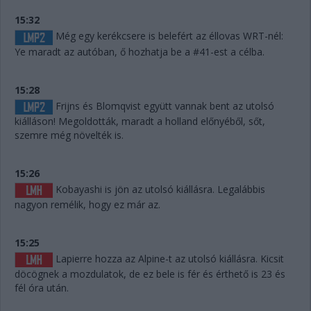
15:32
Még egy kerékcsere is belefért az éllovas WRT-nél:
Ye maradt az autóban, ő hozhatja be a #41-est a célba.
15:28
Frijns és Blomqvist együtt vannak bent az utolsó
kiálláson! Megoldották, maradt a holland előnyéből, sőt,
szemre még növelték is.
15:26
Kobayashi is jön az utolsó kiállásra. Legalábbis
nagyon remélik, hogy ez már az.
15:25
Lapierre hozza az Alpine-t az utolsó kiállásra. Kicsit
döcögnek a mozdulatok, de ez bele is fér és érthető is 23 és
fél óra után.