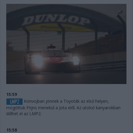
15:59
Konvojban jönnek a Toyoták az első helyen,
mögöttük Frijns menekül a Jota elől. Az utolsó kanyarokban
dőlhet el az LMP2.
15:58