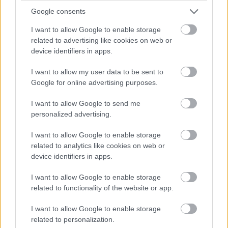
Google consents
14:42
Brundle hozza majd a célba a P2 5-6. helyéért
I want to allow Google to enable storage
harcoló lengyel autót. Nagyon szép versenyt teljesített az
related to advertising like cookies on web or
Inter Europol, minden elismerést megérdemelnek.
device identifiers in apps.
I want to allow my user data to be sent to
14:40
Google for online advertising purposes.
Amit viszont le lehetne, az Frijns 10 másodperces
hátránya Yifeijel szemben... Csakhogy van valami baj a #31-es
I want to allow Google to send me
WRT emelőjével, így az utolsó kerékcserénél valamennyit
personalized advertising.
biztosan veszítenek majd.
I want to allow Google to enable storage
14:39
related to analytics like cookies on web or
A Próban Pier Guidi és Garcia között 50 másodperc
device identifiers in apps.
van. Ezt egy safety car éppen-éppen lenullázhatja még, de
I want to allow Google to enable storage
erőből ezt még annyira se lehet itt ledolgozni, ahogy a 100-at
az amatőrök között.
related to functionality of the website or app.
I want to allow Google to enable storage
14:38
related to personalization.
A különbség nagyjából 1:40, lesz még 20 kör, ez