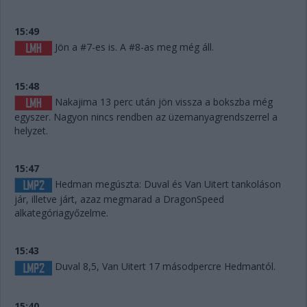
15:49
Jön a #7-es is. A #8-as meg még áll.
15:48
Nakajima 13 perc után jön vissza a bokszba még
egyszer. Nagyon nincs rendben az üzemanyagrendszerrel a
helyzet.
15:47
Hedman megúszta: Duval és Van Uitert tankoláson
jár, illetve járt, azaz megmarad a DragonSpeed
alkategóriagyőzelme.
15:43
Duval 8,5, Van Uitert 17 másodpercre Hedmantól.
15:40