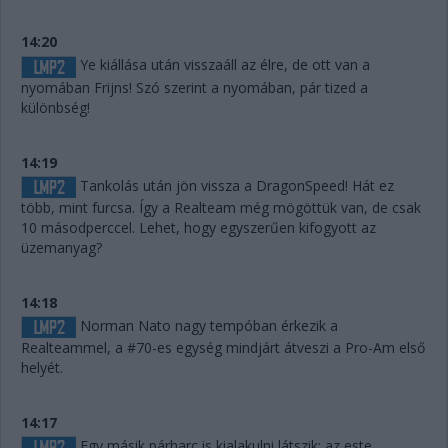
14:20
Ye kiállása után visszaáll az élre, de ott van a
nyomában Frijns! Szó szerint a nyomában, pár tized a
különbség!
14:19
Tankolás után jön vissza a DragonSpeed! Hát ez
több, mint furcsa. Így a Realteam még mögöttük van, de csak
10 másodperccel. Lehet, hogy egyszerűen kifogyott az
üzemanyag?
14:18
Norman Nato nagy tempóban érkezik a
Realteammel, a #70-es egység mindjárt átveszi a Pro-Am első
helyét.
14:17
Egy másik párharc is kialakulni látszik: az este