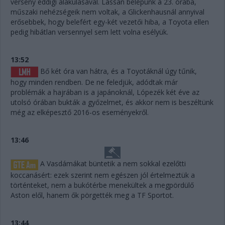
verseny eddigi alakulásával. Lassan belépünk a 23. órába,
műszaki nehézségeik nem voltak, a Glickenhausnál annyival
erősebbek, hogy belefért egy-két vezetői hiba, a Toyota ellen
pedig hibátlan versennyel sem lett volna esélyük.
13:52
Bő két óra van hátra, és a Toyotáknál úgy tűnik,
hogy minden rendben. De ne feledjük, adódtak már
problémák a hajrában is a japánoknál, Lópezék két éve az
utolsó órában bukták a győzelmet, és akkor nem is beszéltünk
még az elképesztő 2016-os eseményekről.
13:46
A Vasdámákat büntetik a nem sokkal ezelőtti
koccanásért: ezek szerint nem egészen jól értelmeztük a
történteket, nem a bukótérbe menekültek a megpördülő
Aston elől, hanem ők pörgették meg a TF Sportot.
13:44