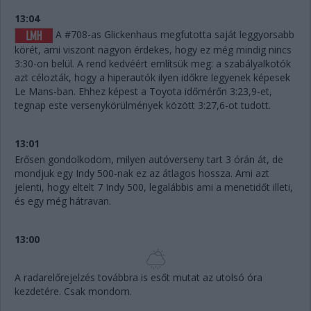
13:04
A #708-as Glickenhaus megfutotta saját leggyorsabb
körét, ami viszont nagyon érdekes, hogy ez még mindig nincs
3:30-on belül. A rend kedvéért említsük meg: a szabályalkotók
azt célozták, hogy a hiperautók ilyen időkre legyenek képesek
Le Mans-ban. Ehhez képest a Toyota időmérőn 3:23,9-et,
tegnap este versenykörülmények között 3:27,6-ot tudott.
13:01
Erősen gondolkodom, milyen autóverseny tart 3 órán át, de
mondjuk egy Indy 500-nak ez az átlagos hossza. Ami azt
jelenti, hogy eltelt 7 Indy 500, legalábbis ami a menetidőt illeti,
és egy még hátravan.
13:00
A radarelőrejelzés továbbra is esőt mutat az utolsó óra
kezdetére. Csak mondom.