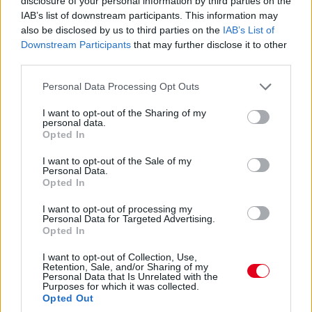
disclosure of your personal information by third parties on the
Hajjajj... A #31-es kerékcserén. Vajon most sima
IAB’s list of downstream participants. This information may
lesz?
also be disclosed by us to third parties on the
IAB’s List of
Downstream Participants
that may further disclose it to other
third parties.
14:46
Please note that this website/app uses one or more Google
Personal Data Processing Opt Outs
services and may gather and store information including but
A PR1 Mathiasen azóta sem jött ki, hivatalosan nem
not limited to your visit or usage behaviour. You may click to
I want to opt-out of the Sharing of my
estek ki, de semmi jele nincs annak, hogy ez az autó még
personal data.
grant or deny consent to Google and its third-party tags to
megmozdulna. Maradtak 45-en.
Opted In
use your data for below specified purposes in below Google
consent section.
I want to opt-out of the Sale of my
14:45
Personal Data.
Opted In
Egyre közelebb az eső. Egyre-egyre közelebb.
I want to opt-out of processing my
Personal Data for Targeted Advertising.
Opted In
14:44
I want to opt-out of Collection, Use,
Akárhogy számolom, a két WRT-nek még két-két
Retention, Sale, and/or Sharing of my
kiállása lesz, hacsak nem jön egy hosszabb megszakítás,
Personal Data that Is Unrelated with the
Purposes for which it was collected.
lassú zóna, safety car, vagy ilyesmi.
Opted Out