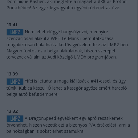
Dominique Bastien, aki megtette a magáét a #88-as Proton
Porschében! Az egyik legnagyobb egyéni történet az övé.
13:41
Nem lehet eléggé hangsúlyozni, mennyire
szenzációsan alakul a WRT Le Mans-i bemutatkozása:
magabiztosan haladnak a kettős győzelem felé az LMP2-ben.
Nagyon fontos ez a belga alakulatnak, hiszen szerepet
terveznek vállalni az Audi közelgő LMDh programjában.
13:39
Yifei is letudta a maga kiállását a #41-essel, és úgy
tűnik, Kubica készül. Ő lehet a kategóriagyőzelemért harcoló
belga autó befutóembere.
13:32
A DragonSpeed egyébként egy apró részsikernek
örvendhet, hiszen vezetik ezt a bizonyos P/A értékelést, ami a
bajnokságban is sokat érhet számukra.