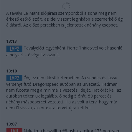
A tavalyi Le Mans időjárási szempontból a soha meg nem
érkező esőről szólt, az idei viszont leginkább a szemerkélő égi
áldásról. Az előző percekben is jelentettek néhány cseppet.
13:13
Tavalyelőtt egyébként Pierre Thiriet-vel volt hasonló
a helyzet – ő végül visszaült.
13:10
Óh, ez nem kicsit kellemetlen. A csendes és lassú
versenyt futó Dragonspeed autóban az úrvezető, Hedman
nem futotta meg a minimális vezetési idejét. Hat órát kell az
autóban tölteniük legalább, ő pedig 5 órát, 59 percet és
néhány másodpercet vezetett. Ha az volt a terv, hogy már
nem ül vissza, akkor ezt a tervet újra kell írni.
13:07
Nakajima beszállt a #8-asba, amikor 173 perc van