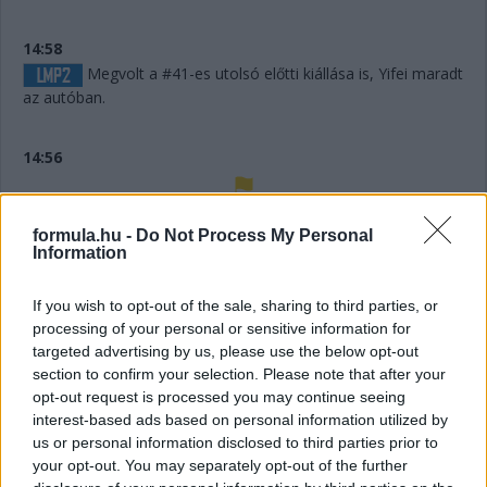
14:58
Megvolt a #41-es utolsó előtti kiállása is, Yifei maradt
az autóban.
14:56
Húha! Makowiecki keresztülszáguldott az utolsó
formula.hu -
Do Not Process My Personal
sikánon, és elhagyta a diffúzorát! Aztán újabb darabok esnek
Information
le az autóról, aminek elment a fékje a kritikus pillanatban a
versenyző elmondása szerint.
If you wish to opt-out of the sale, sharing to third parties, or
processing of your personal or sensitive information for
14:53
targeted advertising by us, please use the below opt-out
A hátsó gumikat le tudták ugyan cserélni, de megint
section to confirm your selection. Please note that after your
ugrálni kellett az autón, mert az emelő, az bizony továbbra
opt-out request is processed you may continue seeing
sem működik rendesen.
interest-based ads based on personal information utilized by
us or personal information disclosed to third parties prior to
your opt-out. You may separately opt-out of the further
14:53