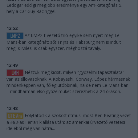
Ledogar eddigi megjobb eredménye egy Am-kategóriás 5.
hely a Car Guy Racinggel.
12:52
Az LMP2-t vezető trió egyike sem nyert még Le
Mans-ban kategóriát: sőt Frijns és Habsburg nem is indult
még, s Milesi is csak egyszer, méghozzá tavaly.
12:49
Nézzük meg kicsit, milyen "győzelmi tapasztalata"
van az éllovasoknak. A Kobayashi, Conway, López hármasnak
mindenképpen van, főleg utóbbinak, na de nem Le Mans-ban
– mindhárman első győzelmüket szerezhetik a 24 óráson.
12:48
Folytatódik a szokott ritmus: most Ben Keating vezet
a #83-as Ferrari kiállása után: az amerikai úrvezető vezetési
idejéből még van hátra...