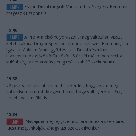
És jön Duval mögött Van Uitert is. Szegény Hedmant
megeszik uzsonnára...
15:40
A Pro-Am első helye viszont még változhat: vissza
kellett rakni a DragonSpeedbe a bronz licenszes Hedmant, akit
így a korábbi Le Mans-győztes Loic Duval készülhet
levadászni. Az előző körük között 6 és fél másodperc volt a
különbség, a lemaradás pedig már csak 12 szekundum.
15:38
22 perc van hátra, itt merül fel a kérdés, hogy lesz-e még
valamilyen fordulat. Megesett már, hogy volt ilyenkor... Sőt,
ennél jóval később is.
15:34
Nakajima még egyszer utoljára ránéz a szerelőire.
Kicsit megtankolják, ahogy azt szokták ilyenkor.