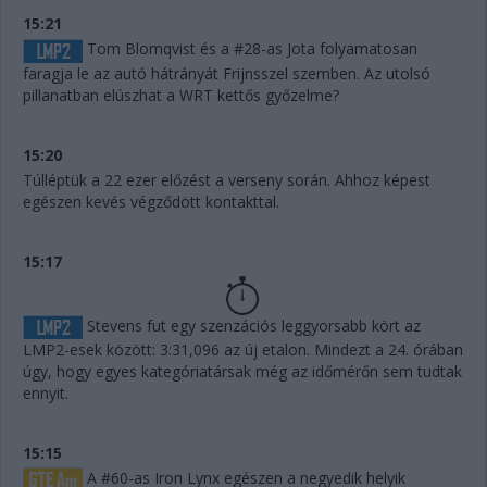
15:21
Tom Blomqvist és a #28-as Jota folyamatosan
faragja le az autó hátrányát Frijnsszel szemben. Az utolsó
pillanatban elúszhat a WRT kettős győzelme?
15:20
Túlléptük a 22 ezer előzést a verseny során. Ahhoz képest
egészen kevés végződött kontakttal.
15:17
Stevens fut egy szenzációs leggyorsabb kört az
LMP2-esek között: 3:31,096 az új etalon. Mindezt a 24. órában
úgy, hogy egyes kategóriatársak még az időmérőn sem tudtak
ennyit.
15:15
A #60-as Iron Lynx egészen a negyedik helyik