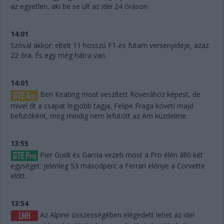
az egyetlen, aki be se ült az idei 24 óráson.
14:01
Szóval akkor: eltelt 11 hosszú F1-es futam versenyideje, azaz
22 óra. És egy még hátra van.
14:01
Ben Keating most veszített Roverához képest, de
mivel őt a csapat legjobb tagja, Felipe Fraga követi majd
befutóként, még mindig nem lefutott az Am küzdelme.
13:55
Pier Guidi és Garcia vezeti most a Pro élén álló két
egységet: jelenleg 53 másodperc a Ferrari előnye a Corvette
előtt.
13:54
Az Alpine összességében elégedett lehet az idei