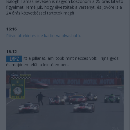
Balogh Tamás nevében is nagyon köszönöm a 25 órás kitartó
figyelmet, reméljük, hogy élveztétek a versenyt, és jövőre is a
24 órás közvetítéssel tartotok majd!
16:16
Rövid áttekintés ide kattintva olvasható.
16:12
Itt a pillanat, ami több mint necces volt: Frijns győz
és majdnem elüti a leintő embert.