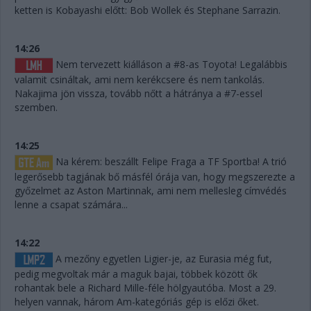
ketten is Kobayashi előtt: Bob Wollek és Stephane Sarrazin.
14:26
Nem tervezett kiálláson a #8-as Toyota! Legalábbis
valamit csináltak, ami nem kerékcsere és nem tankolás.
Nakajima jön vissza, tovább nőtt a hátránya a #7-essel
szemben.
14:25
Na kérem: beszállt Felipe Fraga a TF Sportba! A trió
legerősebb tagjának bő másfél órája van, hogy megszerezte a
győzelmet az Aston Martinnak, ami nem mellesleg címvédés
lenne a csapat számára...
14:22
A mezőny egyetlen Ligier-je, az Eurasia még fut,
pedig megvoltak már a maguk bajai, többek között ők
rohantak bele a Richard Mille-féle hölgyautóba. Most a 29.
helyen vannak, három Am-kategóriás gép is előzi őket.