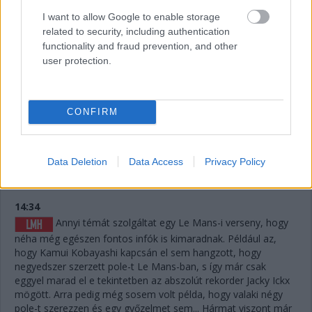
körönként 5 másodpercet jelentene. Erőből nem nagyon lehet
I want to allow Google to enable storage
megoldani, de ha a szerencse is Fraga kezére játszik,
related to security, including authentication
visszahozhatja a sírból (avagy az éjszakai defektből) a
functionality and fraud prevention, and other
győzelmet.
user protection.
14:37
A #83-as is letudta az utolsó nagyszervizt, Nielsen ült
CONFIRM
be oda is, a papíron legerősebb versenyző. Keatingnek voltak
jó pillanatai a TF-ben, de sokat veszített, így Fragától
emberfeletti teljesítmény mellett némi szerencse is kellene a
Data Deletion
Data Access
Privacy Policy
verseny megfordításához.
14:34
Annyi témát szolgáltat egy Le Mans-i verseny, hogy
néha még egészen fontos infók is kimaradnak. Például az,
hogy Kamui Kobayashi kapcsán el sem hangzott, hogy
negyedszer szerzett pole-t Le Mans-ban, s így már csak
eggyel marad el e tekintetben az abszolút rekorder Jacky Ickx
mögött. Arra pedig még sosem volt példa, hogy valaki négy
pole-t szerezzen és egy győzelmet sem... Hármat viszont már