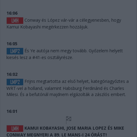
16:06
Conway és López vár-vár a célegyenesben, hogy
Kamui Kobayashi megérkezzen hozzájuk.
16:05
És Ye autója nem megy tovább. Győzelem helyett
kiesés lesz a #41-es osztályrésze.
16:02
Frijns megtartotta az első helyet, kategóriagyőztes a
WRT-vel a holland, valamint Habsburg Ferdinánd és Charles
Milesi. És a befutónál majdnem elgázolták a zászlós embert.
16:01
KAMUI KOBAYASHI, JOSE MARIA LOPEZ ÉS MIKE
CONWAY MEGNYERI A 89. LE MANS-I 24 ÓRÁST!