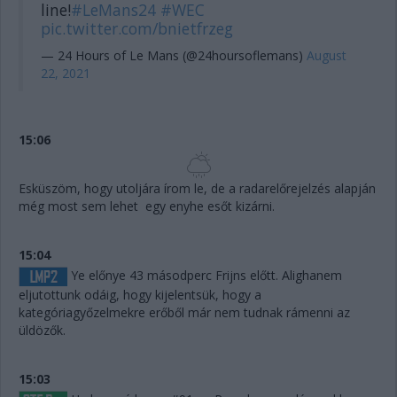
line!
#LeMans24
#WEC
pic.twitter.com/bnietfrzeg
— 24 Hours of Le Mans (@24hoursoflemans)
August
22, 2021
15:06
Esküszöm, hogy utoljára írom le, de a radarelőrejelzés alapján
még most sem lehet egy enyhe esőt kizárni.
15:04
Ye előnye 43 másodperc Frijns előtt. Alighanem
eljutottunk odáig, hogy kijelentsük, hogy a
kategóriagyőzelmekre erőből már nem tudnak rámenni az
üldözők.
15:03