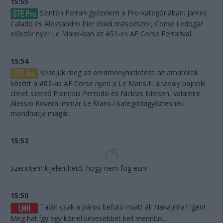
15:55
Szintén Ferrari-győzelem a Pro-kategóriában: James
Calado és Alessandro Pier Guidi másodszor, Come Ledogar
először nyer Le Mans-ban az #51-es AF Corse Ferrarival.
15:54
Kezdjük meg az eredményhirdetést: az amatőrök
között a #83-as AF Corse nyeri a Le Mans-t, a tavaly bajnoki
címet szerző Francois Perrodo és Nicklas Nielsen, valamint
Alessio Rovera immár Le Mans-i kategóriagyőztesnek
mondhatja magát.
15:52
Szerintem kijelenthető, hogy nem fog esni.
15:50
Talán csak a páros befutó miatt áll Nakajima? Igen!
Meg hát így egy körrel kevesebbet kell menniük.