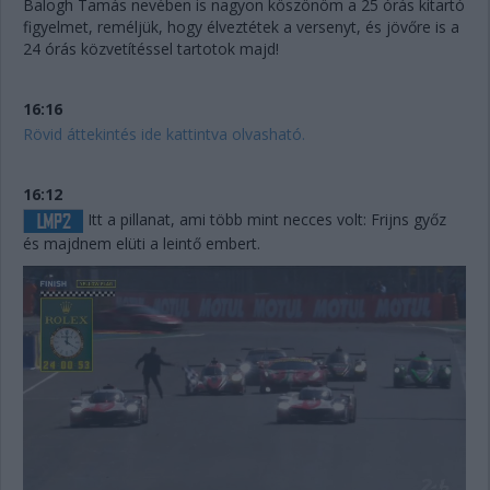
Balogh Tamás nevében is nagyon köszönöm a 25 órás kitartó
figyelmet, reméljük, hogy élveztétek a versenyt, és jövőre is a
24 órás közvetítéssel tartotok majd!
16:16
Rövid áttekintés ide kattintva olvasható.
16:12
Itt a pillanat, ami több mint necces volt: Frijns győz
és majdnem elüti a leintő embert.