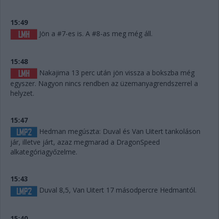
15:49
Jön a #7-es is. A #8-as meg még áll.
15:48
Nakajima 13 perc után jön vissza a bokszba még
egyszer. Nagyon nincs rendben az üzemanyagrendszerrel a
helyzet.
15:47
Hedman megúszta: Duval és Van Uitert tankoláson
jár, illetve járt, azaz megmarad a DragonSpeed
alkategóriagyőzelme.
15:43
Duval 8,5, Van Uitert 17 másodpercre Hedmantól.
15:40