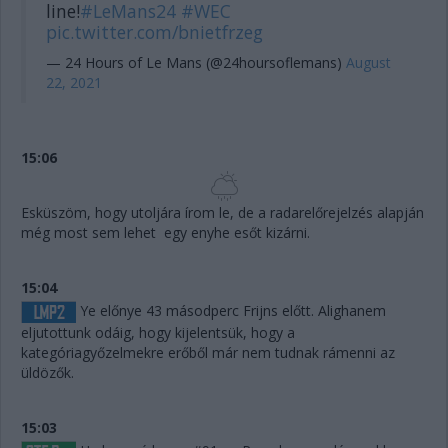
line!
#LeMans24
#WEC
pic.twitter.com/bnietfrzeg
— 24 Hours of Le Mans (@24hoursoflemans)
August
22, 2021
15:06
Esküszöm, hogy utoljára írom le, de a radarelőrejelzés alapján
még most sem lehet egy enyhe esőt kizárni.
15:04
Ye előnye 43 másodperc Frijns előtt. Alighanem
eljutottunk odáig, hogy kijelentsük, hogy a
kategóriagyőzelmekre erőből már nem tudnak rámenni az
üldözők.
15:03