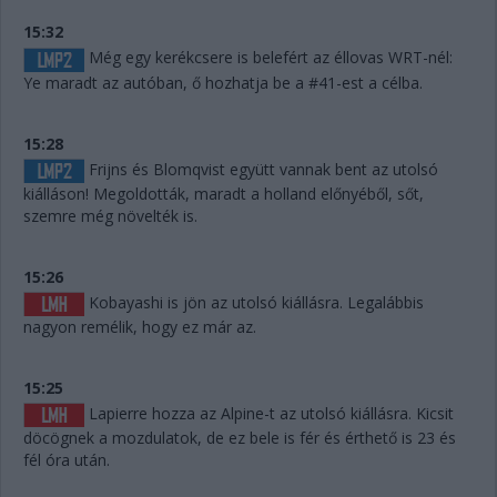
15:32
Még egy kerékcsere is belefért az éllovas WRT-nél:
Ye maradt az autóban, ő hozhatja be a #41-est a célba.
15:28
Frijns és Blomqvist együtt vannak bent az utolsó
kiálláson! Megoldották, maradt a holland előnyéből, sőt,
szemre még növelték is.
15:26
Kobayashi is jön az utolsó kiállásra. Legalábbis
nagyon remélik, hogy ez már az.
15:25
Lapierre hozza az Alpine-t az utolsó kiállásra. Kicsit
döcögnek a mozdulatok, de ez bele is fér és érthető is 23 és
fél óra után.