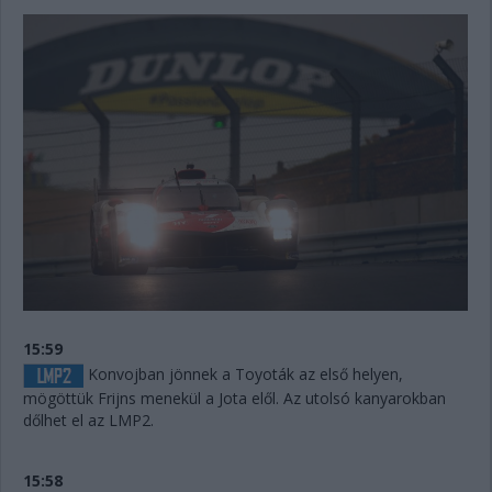
15:59
Konvojban jönnek a Toyoták az első helyen,
mögöttük Frijns menekül a Jota elől. Az utolsó kanyarokban
dőlhet el az LMP2.
15:58