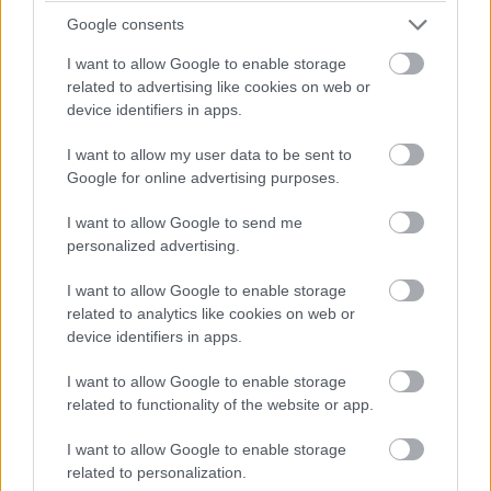
Google consents
14:42
Brundle hozza majd a célba a P2 5-6. helyéért
I want to allow Google to enable storage
harcoló lengyel autót. Nagyon szép versenyt teljesített az
related to advertising like cookies on web or
Inter Europol, minden elismerést megérdemelnek.
device identifiers in apps.
I want to allow my user data to be sent to
14:40
Google for online advertising purposes.
Amit viszont le lehetne, az Frijns 10 másodperces
hátránya Yifeijel szemben... Csakhogy van valami baj a #31-es
I want to allow Google to send me
WRT emelőjével, így az utolsó kerékcserénél valamennyit
personalized advertising.
biztosan veszítenek majd.
I want to allow Google to enable storage
14:39
related to analytics like cookies on web or
A Próban Pier Guidi és Garcia között 50 másodperc
device identifiers in apps.
van. Ezt egy safety car éppen-éppen lenullázhatja még, de
I want to allow Google to enable storage
erőből ezt még annyira se lehet itt ledolgozni, ahogy a 100-at
az amatőrök között.
related to functionality of the website or app.
I want to allow Google to enable storage
14:38
related to personalization.
A különbség nagyjából 1:40, lesz még 20 kör, ez