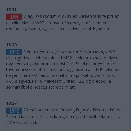
13:31
Világ, láss csodát! A #709-es Glickenhaus feljött az
ötödik helyre a WRT kiállása után (mely ismét nem volt
rendben egészen), így az első öt helyen az öt Hypercar!
13:30
Nem nagyon foglalkoztunk a Pro-Am (avagy P/A)
alkategóriával: ebbe azok az LMP2-esek tartoznak, melyek
egyik versenyzője bronz minősítésű. Érdekes, hogy hosszú
távon nagyon kijött ez a különbség, hiszen az LMP2 első tíz
helyén "nem P/A" autó található, majd őket követi a nyolc
P/A, s egyedül a 19. helyezett United #22 lóg ki ebbők a
sormintából a hosszú szerelés miatt.
13:27
23 másodperc a különbség Frijns és Deletraz között!
Szépen lassan az összes kategória nyitottá válik. Mármint az
LMH kivételével.