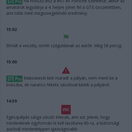
Ha hosszú lesz a #91-es Porsche szerelése, akkor az
amatőrök legjobbja a 4. helyre jöhet fel a GTE-összetettben,
ami több mint megsüvegelendő eredmény.
15:02
Elmúlt a veszély, ismét száguldanak az autók. Még 58 percig.
15:00
Makowiecki kint maradt a pályán, nem ment be a
bokszba, de narancs-fekete zászlóval kiintik a pályáról.
14:59
Egészpályás sárga zászló érkezik, ami azt jelenti, hogy
mindenkinek egyformán le kell lassítania 80-ra, a biztonsági
autónál mindenképpen igazságosabb.