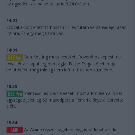
az egyetlen, aki be se ült az idei 24 óráson.
14:01
Szóval akkor: eltelt 11 hosszú F1-es futam versenyideje, azaz
22 óra. És egy még hátra van.
14:01
Ben Keating most veszített Roverához képest, de
mivel őt a csapat legjobb tagja, Felipe Fraga követi majd
befutóként, még mindig nem lefutott az Am küzdelme.
13:55
Pier Guidi és Garcia vezeti most a Pro élén álló két
egységet: jelenleg 53 másodperc a Ferrari előnye a Corvette
előtt.
13:54
Az Alpine összességében elégedett lehet az idei