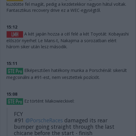
küzdötte fel magát, pedig a kezdetekkor nagyon hátul voltak.
Fantasztikus recovery drive ez a WEC-egységtől.
15:12
A két japán hozza a cél felé a két Toyotát: Kobayashi
először nyerhet Le Mans-t, Nakajima a sorozatban elért
három siker után lesz második.
15:11
Elképesztően hatékony munka a Porschénál: sikerült
megcsinálni a #91-est, nem vesztettek pozíciót.
15:08
Ez történt Makowieckivel:
FCY
#91
@PorscheRaces
damaged its rear
bumper going straight through the last
chicane before the start - finish