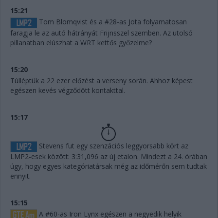
15:21
Tom Blomqvist és a #28-as Jota folyamatosan
faragja le az autó hátrányát Frijnsszel szemben. Az utolsó
pillanatban elúszhat a WRT kettős győzelme?
15:20
Túlléptük a 22 ezer előzést a verseny során. Ahhoz képest
egészen kevés végződött kontakttal.
15:17
Stevens fut egy szenzációs leggyorsabb kört az
LMP2-esek között: 3:31,096 az új etalon. Mindezt a 24. órában
úgy, hogy egyes kategóriatársak még az időmérőn sem tudtak
ennyit.
15:15
A #60-as Iron Lynx egészen a negyedik helyik