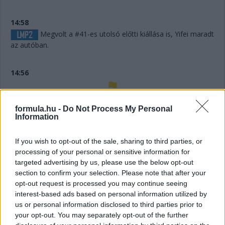
14:58
Megvolt a #41-es utolsó előtti kiállása is, Yifei maradt
az autóban.
14:56
Húha! Makowiecki keresztülszáguldott az utolsó
formula.hu -
Do Not Process My Personal
sikánon, és elhagyta a diffúzorát! Aztán újabb darabok esnek
Information
le az autóról, aminek elment a fékje a kritikus pillanatban a
versenyző elmondása szerint.
If you wish to opt-out of the sale, sharing to third parties, or
processing of your personal or sensitive information for
14:53
targeted advertising by us, please use the below opt-out
A hátsó gumikat le tudták ugyan cserélni, de megint
section to confirm your selection. Please note that after your
ugrálni kellett az autón, mert az emelő, az bizony továbbra
opt-out request is processed you may continue seeing
sem működik rendesen.
interest-based ads based on personal information utilized by
us or personal information disclosed to third parties prior to
your opt-out. You may separately opt-out of the further
14:53