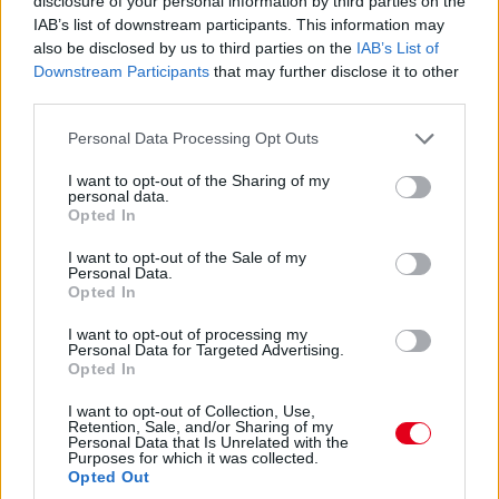
disclosure of your personal information by third parties on the
Hajjajj... A #31-es kerékcserén. Vajon most sima
IAB’s list of downstream participants. This information may
lesz?
also be disclosed by us to third parties on the
IAB’s List of
Downstream Participants
that may further disclose it to other
third parties.
14:46
Please note that this website/app uses one or more Google
Personal Data Processing Opt Outs
services and may gather and store information including but
A PR1 Mathiasen azóta sem jött ki, hivatalosan nem
not limited to your visit or usage behaviour. You may click to
I want to opt-out of the Sharing of my
estek ki, de semmi jele nincs annak, hogy ez az autó még
personal data.
grant or deny consent to Google and its third-party tags to
megmozdulna. Maradtak 45-en.
Opted In
use your data for below specified purposes in below Google
consent section.
I want to opt-out of the Sale of my
14:45
Personal Data.
Opted In
Egyre közelebb az eső. Egyre-egyre közelebb.
I want to opt-out of processing my
Personal Data for Targeted Advertising.
Opted In
14:44
I want to opt-out of Collection, Use,
Akárhogy számolom, a két WRT-nek még két-két
Retention, Sale, and/or Sharing of my
kiállása lesz, hacsak nem jön egy hosszabb megszakítás,
Personal Data that Is Unrelated with the
Purposes for which it was collected.
lassú zóna, safety car, vagy ilyesmi.
Opted Out