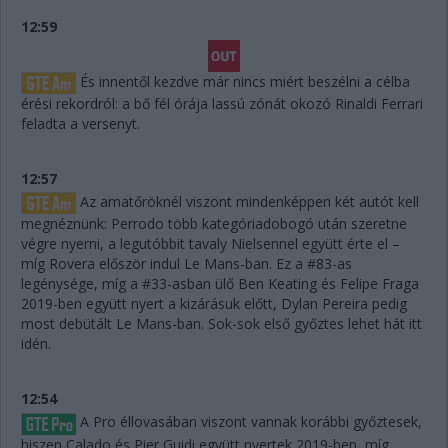
12:59
És innentől kezdve már nincs miért beszélni a célba
érési rekordról: a bő fél órája lassú zónát okozó Rinaldi Ferrari
feladta a versenyt.
12:57
Az amatőröknél viszont mindenképpen két autót kell
megnéznünk: Perrodo több kategóriadobogó után szeretne
végre nyerni, a legutóbbit tavaly Nielsennel együtt érte el –
míg Rovera először indul Le Mans-ban. Ez a #83-as
legénysége, míg a #33-asban ülő Ben Keating és Felipe Fraga
2019-ben együtt nyert a kizárásuk előtt, Dylan Pereira pedig
most debütált Le Mans-ban. Sok-sok első győztes lehet hát itt
idén.
12:54
A Pro éllovasában viszont vannak korábbi győztesek,
hiszen Calado és Pier Guidi együtt nyertek 2019-ben, míg