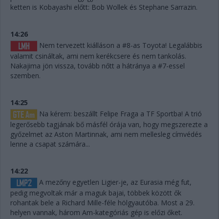
ketten is Kobayashi előtt: Bob Wollek és Stephane Sarrazin.
14:26
Nem tervezett kiálláson a #8-as Toyota! Legalábbis
valamit csináltak, ami nem kerékcsere és nem tankolás.
Nakajima jön vissza, tovább nőtt a hátránya a #7-essel
szemben.
14:25
Na kérem: beszállt Felipe Fraga a TF Sportba! A trió
legerősebb tagjának bő másfél órája van, hogy megszerezte a
győzelmet az Aston Martinnak, ami nem mellesleg címvédés
lenne a csapat számára...
14:22
A mezőny egyetlen Ligier-je, az Eurasia még fut,
pedig megvoltak már a maguk bajai, többek között ők
rohantak bele a Richard Mille-féle hölgyautóba. Most a 29.
helyen vannak, három Am-kategóriás gép is előzi őket.