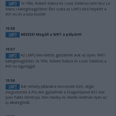
Ye Yifei, Robert Kubica és Louis Deletraz nem lesz Le
Mans-i kategóriagyőztes! Éles csata az LMP2 első helyéért a
#31-es és a Jota között!
15:58
NEEEEE! Megáll a WRT a pályán!!!
15:57
Az LMP2-ben kettős győzelmet arat az újonc WRT:
kategóriagyőztes Ye Yifei, Robert Kubica és Louis Deletraz a
#41-es egységgel.
15:56
Bár néhány pillanatra neccesnek tűnt, végül
megszerezte a Pro-Am győzelmét a DragonSpeed #21-ese:
Juan Pablo Montoya, Ben Hanley és Henrik Hedman nyeri az
új alkategóriát.