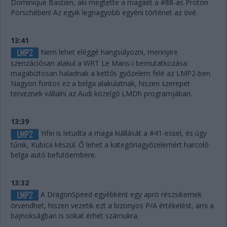
Dominique Bastien, aki megtette a magáét a #88-as Proton
Porschében! Az egyik legnagyobb egyéni történet az övé.
13:41
Nem lehet eléggé hangsúlyozni, mennyire
szenzációsan alakul a WRT Le Mans-i bemutatkozása:
magabiztosan haladnak a kettős győzelem felé az LMP2-ben.
Nagyon fontos ez a belga alakulatnak, hiszen szerepet
terveznek vállalni az Audi közelgő LMDh programjában.
13:39
Yifei is letudta a maga kiállását a #41-essel, és úgy
tűnik, Kubica készül. Ő lehet a kategóriagyőzelemért harcoló
belga autó befutóembere.
13:32
A DragonSpeed egyébként egy apró részsikernek
örvendhet, hiszen vezetik ezt a bizonyos P/A értékelést, ami a
bajnokságban is sokat érhet számukra.