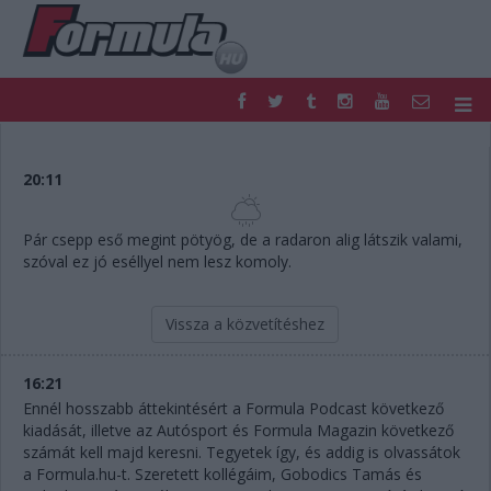
F1
PARC FERMÉ
FORMULA
MOTOR
20:11
NEMZETKÖZI
HAZAI
RETRO
EGYÉB
Pár csepp eső megint pötyög, de a radaron alig látszik valami,
PODCAST
SHOP
szóval ez jó eséllyel nem lesz komoly.
LIVE
TIPPJÁTÉK
DIGITÁLIS MAGAZIN
PONTÁLLÁSOK
Vissza a közvetítéshez
VERSENYNAPTÁRAK
16:21
Ennél hosszabb áttekintésért a Formula Podcast következő
kiadását, illetve az Autósport és Formula Magazin következő
számát kell majd keresni. Tegyetek így, és addig is olvassátok
a Formula.hu-t. Szeretett kollégáim, Gobodics Tamás és