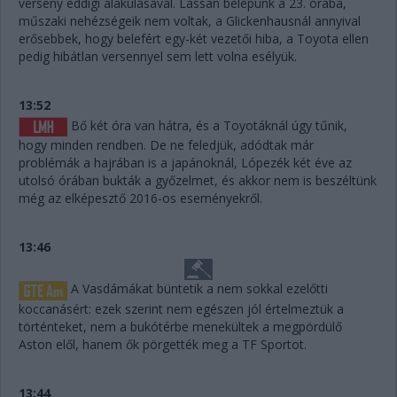
verseny eddigi alakulásával. Lassan belépünk a 23. órába,
műszaki nehézségeik nem voltak, a Glickenhausnál annyival
erősebbek, hogy belefért egy-két vezetői hiba, a Toyota ellen
pedig hibátlan versennyel sem lett volna esélyük.
13:52
Bő két óra van hátra, és a Toyotáknál úgy tűnik,
hogy minden rendben. De ne feledjük, adódtak már
problémák a hajrában is a japánoknál, Lópezék két éve az
utolsó órában bukták a győzelmet, és akkor nem is beszéltünk
még az elképesztő 2016-os eseményekről.
13:46
A Vasdámákat büntetik a nem sokkal ezelőtti
koccanásért: ezek szerint nem egészen jól értelmeztük a
történteket, nem a bukótérbe menekültek a megpördülő
Aston elől, hanem ők pörgették meg a TF Sportot.
13:44