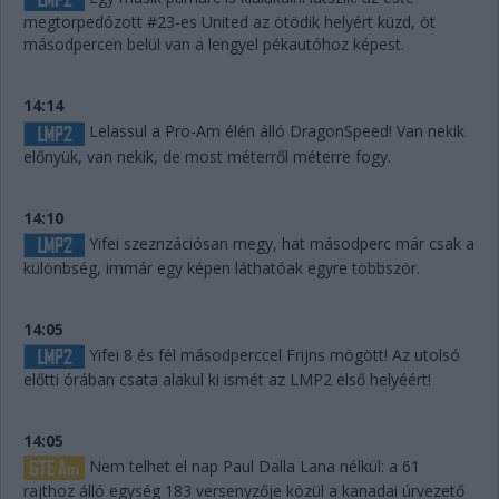
megtorpedózott #23-es United az ötödik helyért küzd, öt
másodpercen belül van a lengyel pékautóhoz képest.
14:14
Lelassul a Pro-Am élén álló DragonSpeed! Van nekik
előnyük, van nekik, de most méterről méterre fogy.
14:10
Yifei szeznzációsan megy, hat másodperc már csak a
különbség, immár egy képen láthatóak egyre többször.
14:05
Yifei 8 és fél másodperccel Frijns mögött! Az utolsó
előtti órában csata alakul ki ismét az LMP2 első helyéért!
14:05
Nem telhet el nap Paul Dalla Lana nélkül: a 61
rajthoz álló egység 183 versenyzője közül a kanadai úrvezető