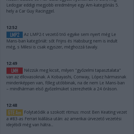
Ledogar eddigi megjobb eredménye egy Am-kategóriás 5.
hely a Car Guy Racinggel.
12:52
Az LMP2-t vezető trió egyike sem nyert még Le
Mans-ban kategóriát: sőt Frijns és Habsburg nem is indult
még, s Milesi is csak egyszer, méghozzá tavaly.
12:49
Nézzük meg kicsit, milyen "győzelmi tapasztalata"
van az éllovasoknak. A Kobayashi, Conway, López hármasnak
mindenképpen van, főleg utóbbinak, na de nem Le Mans-ban
– mindhárman első győzelmüket szerezhetik a 24 óráson.
12:48
Folytatódik a szokott ritmus: most Ben Keating vezet
a #83-as Ferrari kiállása után: az amerikai úrvezető vezetési
idejéből még van hátra...