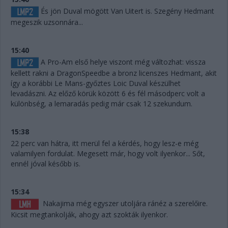
És jön Duval mögött Van Uitert is. Szegény Hedmant
megeszik uzsonnára...
15:40
A Pro-Am első helye viszont még változhat: vissza
kellett rakni a DragonSpeedbe a bronz licenszes Hedmant, akit
így a korábbi Le Mans-győztes Loic Duval készülhet
levadászni. Az előző körük között 6 és fél másodperc volt a
különbség, a lemaradás pedig már csak 12 szekundum.
15:38
22 perc van hátra, itt merül fel a kérdés, hogy lesz-e még
valamilyen fordulat. Megesett már, hogy volt ilyenkor... Sőt,
ennél jóval később is.
15:34
Nakajima még egyszer utoljára ránéz a szerelőire.
Kicsit megtankolják, ahogy azt szokták ilyenkor.