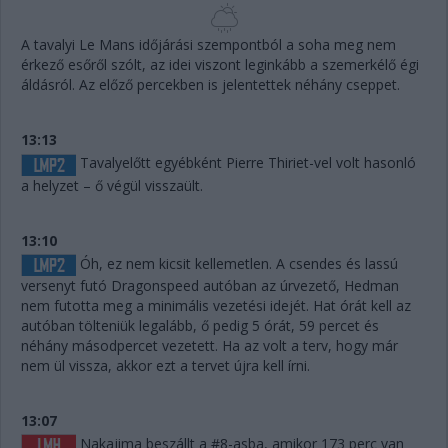
A tavalyi Le Mans időjárási szempontból a soha meg nem
érkező esőről szólt, az idei viszont leginkább a szemerkélő égi
áldásról. Az előző percekben is jelentettek néhány cseppet.
13:13
Tavalyelőtt egyébként Pierre Thiriet-vel volt hasonló
a helyzet – ő végül visszaült.
13:10
Óh, ez nem kicsit kellemetlen. A csendes és lassú
versenyt futó Dragonspeed autóban az úrvezető, Hedman
nem futotta meg a minimális vezetési idejét. Hat órát kell az
autóban tölteniük legalább, ő pedig 5 órát, 59 percet és
néhány másodpercet vezetett. Ha az volt a terv, hogy már
nem ül vissza, akkor ezt a tervet újra kell írni.
13:07
Nakajima beszállt a #8-asba, amikor 173 perc van