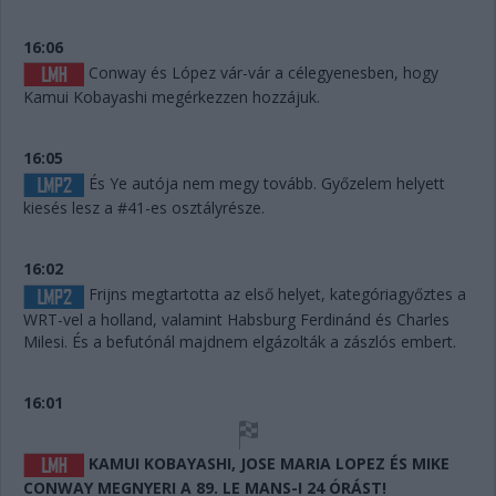
16:06
Conway és López vár-vár a célegyenesben, hogy
Kamui Kobayashi megérkezzen hozzájuk.
16:05
És Ye autója nem megy tovább. Győzelem helyett
kiesés lesz a #41-es osztályrésze.
16:02
Frijns megtartotta az első helyet, kategóriagyőztes a
WRT-vel a holland, valamint Habsburg Ferdinánd és Charles
Milesi. És a befutónál majdnem elgázolták a zászlós embert.
16:01
KAMUI KOBAYASHI, JOSE MARIA LOPEZ ÉS MIKE
CONWAY MEGNYERI A 89. LE MANS-I 24 ÓRÁST!