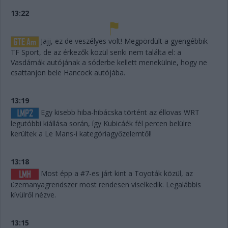
13:22
Jajj, ez de veszélyes volt! Megpördült a gyengébbik
TF Sport, de az érkezők közül senki nem találta el: a
Vasdámák autójának a sóderbe kellett menekülnie, hogy ne
csattanjon bele Hancock autójába.
13:19
Egy kisebb hiba-hibácska történt az éllovas WRT
legutóbbi kiállása során, így Kubicáék fél percen belülre
kerültek a Le Mans-i kategóriagyőzelemtől!
13:18
Most épp a #7-es járt kint a Toyoták közül, az
üzemanyagrendszer most rendesen viselkedik. Legalábbis
kívülről nézve.
13:15