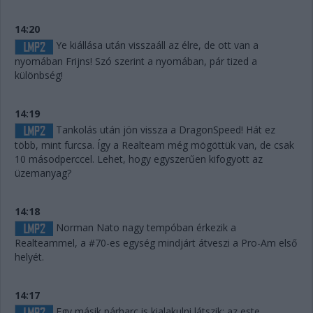
14:20
Ye kiállása után visszaáll az élre, de ott van a
nyomában Frijns! Szó szerint a nyomában, pár tized a
különbség!
14:19
Tankolás után jön vissza a DragonSpeed! Hát ez
több, mint furcsa. Így a Realteam még mögöttük van, de csak
10 másodperccel. Lehet, hogy egyszerűen kifogyott az
üzemanyag?
14:18
Norman Nato nagy tempóban érkezik a
Realteammel, a #70-es egység mindjárt átveszi a Pro-Am első
helyét.
14:17
Egy másik párharc is kialakulni látszik: az este