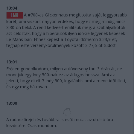
13:04
A #708-as Glickenhaus megfutotta saját leggyorsabb
körét, ami viszont nagyon érdekes, hogy ez még mindig nincs
3:30-on belül. A rend kedvéért említsük meg: a szabályalkotók
azt célozták, hogy a hiperautók ilyen időkre legyenek képesek
Le Mans-ban. Ehhez képest a Toyota időmérőn 3:23,9-et,
tegnap este versenykörülmények között 3:27,6-ot tudott.
13:01
Erősen gondolkodom, milyen autóverseny tart 3 órán át, de
mondjuk egy Indy 500-nak ez az átlagos hossza. Ami azt
jelenti, hogy eltelt 7 Indy 500, legalábbis ami a menetidőt illeti,
és egy még hátravan.
13:00
A radarelőrejelzés továbbra is esőt mutat az utolsó óra
kezdetére. Csak mondom.