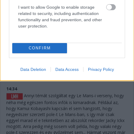
körönként 5 másodpercet jelentene. Erőből nem nagyon lehet
I want to allow Google to enable storage
megoldani, de ha a szerencse is Fraga kezére játszik,
related to security, including authentication
visszahozhatja a sírból (avagy az éjszakai defektből) a
functionality and fraud prevention, and other
győzelmet.
user protection.
14:37
A #83-as is letudta az utolsó nagyszervizt, Nielsen ült
CONFIRM
be oda is, a papíron legerősebb versenyző. Keatingnek voltak
jó pillanatai a TF-ben, de sokat veszített, így Fragától
emberfeletti teljesítmény mellett némi szerencse is kellene a
Data Deletion
Data Access
Privacy Policy
verseny megfordításához.
14:34
Annyi témát szolgáltat egy Le Mans-i verseny, hogy
néha még egészen fontos infók is kimaradnak. Például az,
hogy Kamui Kobayashi kapcsán el sem hangzott, hogy
negyedszer szerzett pole-t Le Mans-ban, s így már csak
eggyel marad el e tekintetben az abszolút rekorder Jacky Ickx
mögött. Arra pedig még sosem volt példa, hogy valaki négy
pole-t szerezzen és egy győzelmet sem... Hármat viszont már