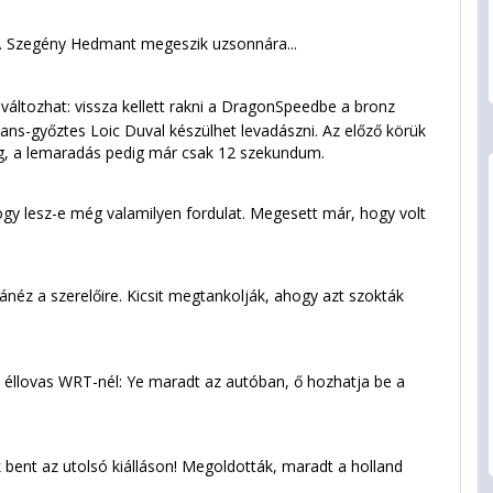
s. Szegény Hedmant megeszik uzsonnára...
áltozhat: vissza kellett rakni a DragonSpeedbe a bronz
ans-győztes Loic Duval készülhet levadászni. Az előző körük
ég, a lemaradás pedig már csak 12 szekundum.
 hogy lesz-e még valamilyen fordulat. Megesett már, hogy volt
éz a szerelőire. Kicsit megtankolják, ahogy azt szokták
 éllovas WRT-nél: Ye maradt az autóban, ő hozhatja be a
 bent az utolsó kiálláson! Megoldották, maradt a holland