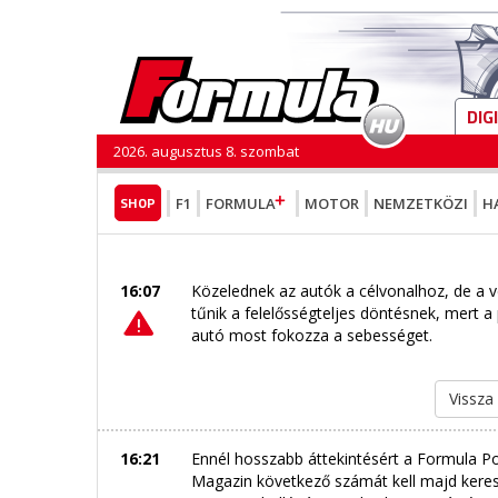
DIG
2026. augusztus 8. szombat
SHOP
F1
FORMULA
MOTOR
NEMZETKÖZI
H
16:07
Közelednek az autók a célvonalhoz, de a v
tűnik a felelősségteljes döntésnek, mert a
autó most fokozza a sebességet.
Vissza
16:21
Ennél hosszabb áttekintésért a Formula Po
Magazin következő számát kell majd keresni