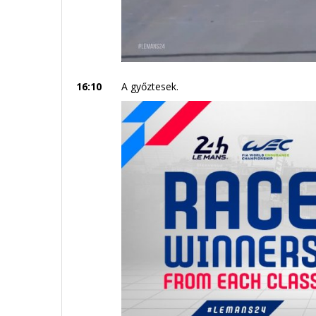
16:10
A győztesek.