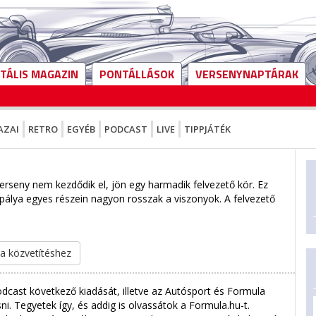
ITÁLIS MAGAZIN
PONTÁLLÁSOK
VERSENYNAPTÁRAK
AZAI
RETRO
EGYÉB
PODCAST
LIVE
TIPPJÁTÉK
erseny nem kezdődik el, jön egy harmadik felvezető kör. Ez
 pálya egyes részein nagyon rosszak a viszonyok. A felvezető
 a közvetítéshez
dcast következő kiadását, illetve az Autósport és Formula
. Tegyetek így, és addig is olvassátok a Formula.hu-t.