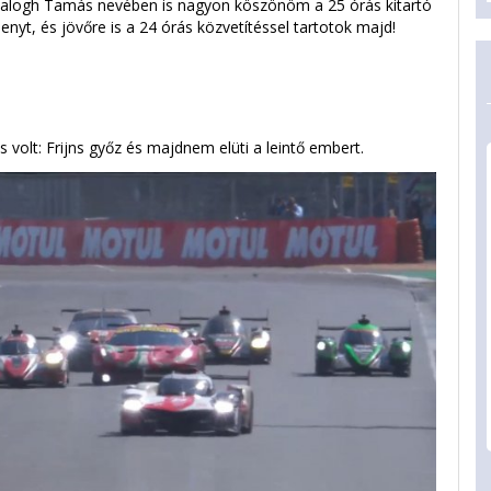
Balogh Tamás nevében is nagyon köszönöm a 25 órás kitartó
enyt, és jövőre is a 24 órás közvetítéssel tartotok majd!
s volt: Frijns győz és majdnem elüti a leintő embert.