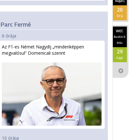
Nagydíj
20
óra
Parc Fermé
WEC
6 órája
Austini 6
órás
Az F1-es Német Nagydíj „mindenképpen
29
megvalósul” Domenicali szerint
nap
10 órája