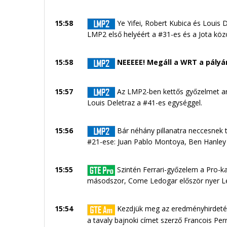
15:58
Ye Yifei, Robert Kubica és Louis 
LMP2 első helyéért a #31-es és a Jota közö
15:58
NEEEEE! Megáll a WRT a pályán
15:57
Az LMP2-ben kettős győzelmet ara
Louis Deletraz a #41-es egységgel.
15:56
Bár néhány pillanatra neccesnek
#21-ese: Juan Pablo Montoya, Ben Hanley é
15:55
Szintén Ferrari-győzelem a Pro-ka
másodszor, Come Ledogar először nyer Le
15:54
Kezdjük meg az eredményhirdetést
a tavaly bajnoki címet szerző Francois Pe