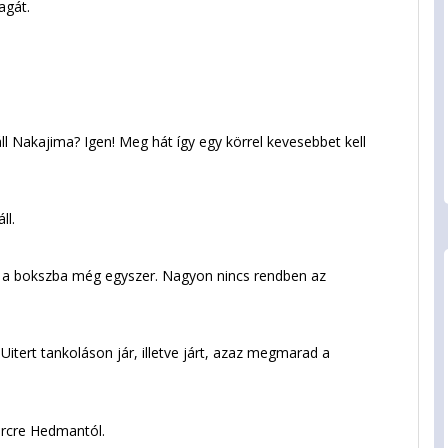
agát.
ll Nakajima? Igen! Meg hát így egy körrel kevesebbet kell
ll.
a a bokszba még egyszer. Nagyon nincs rendben az
tert tankoláson jár, illetve járt, azaz megmarad a
ercre Hedmantól.