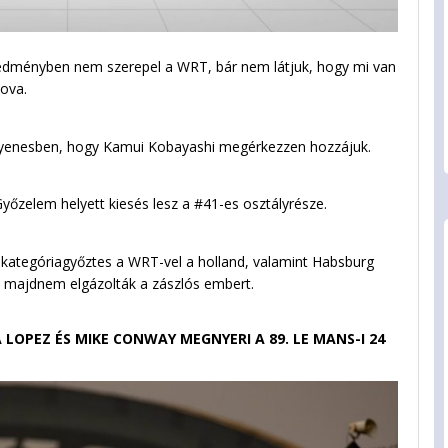
redményben nem szerepel a WRT, bár nem látjuk, hogy mi van
ova.
gyenesben, hogy Kamui Kobayashi megérkezzen hozzájuk.
őzelem helyett kiesés lesz a #41-es osztályrésze.
, kategóriagyőztes a WRT-vel a holland, valamint Habsburg
ál majdnem elgázolták a zászlós embert.
 LOPEZ ÉS MIKE CONWAY MEGNYERI A 89. LE MANS-I 24