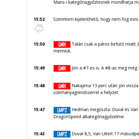
Mans-i kategóriagyőztesnek mondhatja m
15:52
Szerintem kijelenthető, hogy nem fog esni.
15:50
Talán csak a páros befutó miatt á
menniük.
15:49
Jön a #7-es is. A #8-as meg még á
15:48
Nakajima 13 perc után jön vissz
üzemanyagrendszerrel a helyzet.
15:47
Hedman megúszta: Duval és Van Ui
DragonSpeed alkategóriagyőzelme.
15:43
Duval 8,5, Van Uitert 17 másodp