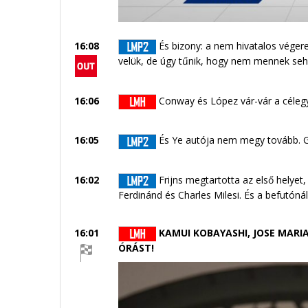
16:08
És bizony: a nem hivatalos vége
velük, de úgy tűnik, hogy nem mennek seh
16:06
Conway és López vár-vár a céle
16:05
És Ye autója nem megy tovább. Gy
16:02
Frijns megtartotta az első helyet
Ferdinánd és Charles Milesi. És a befutón
16:01
KAMUI KOBAYASHI, JOSE MARIA
ÓRÁST!