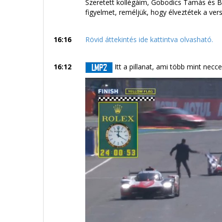
Szeretett kollégáim, Gobodics Tamás és 
figyelmet, reméljük, hogy élveztétek a vers
16:16
Rövid áttekintés ide kattintva olvasható.
16:12
Itt a pillanat, ami több mint necce