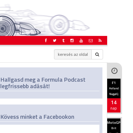
Hallgasd meg a Formula Podcast
F1
legfrissebb adását!
Holland
Nagydíj
14
nap
Kövess minket a Facebookon
MotoGP
Brit