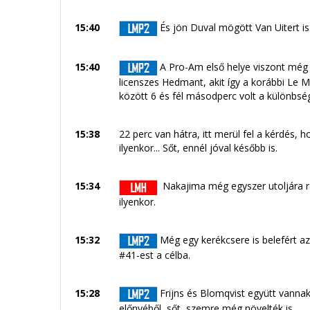
15:40
És jön Duval mögött Van Uitert i
15:40
A Pro-Am első helye viszont még v
licenszes Hedmant, akit így a korábbi Le M
között 6 és fél másodperc volt a különbs
15:38
22 perc van hátra, itt merül fel a kérdés,
ilyenkor... Sőt, ennél jóval később is.
15:34
Nakajima még egyszer utoljára rán
ilyenkor.
15:32
Még egy kerékcsere is belefért az
#41-est a célba.
15:28
Frijns és Blomqvist együtt vannak
előnyéből, sőt, szemre még növelték is.