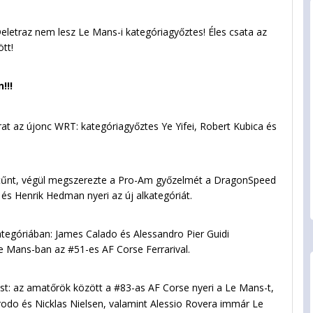
Deletraz nem lesz Le Mans-i kategóriagyőztes! Éles csata az
tt!
!!!
t az újonc WRT: kategóriagyőztes Ye Yifei, Robert Kubica és
 tűnt, végül megszerezte a Pro-Am győzelmét a DragonSpeed
s Henrik Hedman nyeri az új alkategóriát.
tegóriában: James Calado és Alessandro Pier Guidi
 Mans-ban az #51-es AF Corse Ferrarival.
: az amatőrök között a #83-as AF Corse nyeri a Le Mans-t,
rrodo és Nicklas Nielsen, valamint Alessio Rovera immár Le