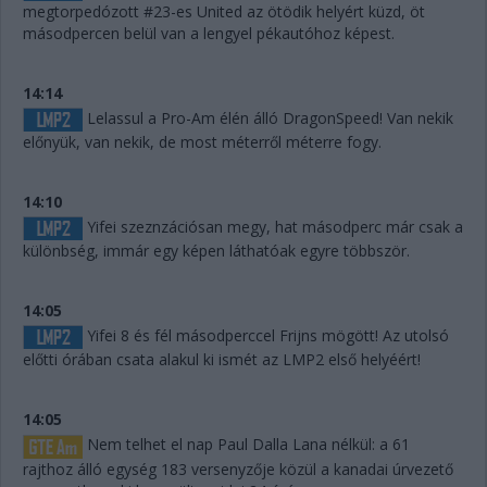
megtorpedózott #23-es United az ötödik helyért küzd, öt
másodpercen belül van a lengyel pékautóhoz képest.
14:14
Lelassul a Pro-Am élén álló DragonSpeed! Van nekik
előnyük, van nekik, de most méterről méterre fogy.
14:10
Yifei szeznzációsan megy, hat másodperc már csak a
különbség, immár egy képen láthatóak egyre többször.
14:05
Yifei 8 és fél másodperccel Frijns mögött! Az utolsó
előtti órában csata alakul ki ismét az LMP2 első helyéért!
14:05
Nem telhet el nap Paul Dalla Lana nélkül: a 61
rajthoz álló egység 183 versenyzője közül a kanadai úrvezető