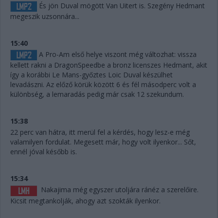
És jön Duval mögött Van Uitert is. Szegény Hedmant
megeszik uzsonnára...
15:40
A Pro-Am első helye viszont még változhat: vissza
kellett rakni a DragonSpeedbe a bronz licenszes Hedmant, akit
így a korábbi Le Mans-győztes Loic Duval készülhet
levadászni. Az előző körük között 6 és fél másodperc volt a
különbség, a lemaradás pedig már csak 12 szekundum.
15:38
22 perc van hátra, itt merül fel a kérdés, hogy lesz-e még
valamilyen fordulat. Megesett már, hogy volt ilyenkor... Sőt,
ennél jóval később is.
15:34
Nakajima még egyszer utoljára ránéz a szerelőire.
Kicsit megtankolják, ahogy azt szokták ilyenkor.