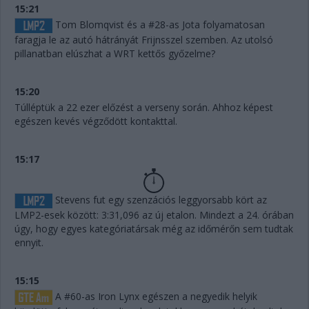
15:21
Tom Blomqvist és a #28-as Jota folyamatosan
faragja le az autó hátrányát Frijnsszel szemben. Az utolsó
pillanatban elúszhat a WRT kettős győzelme?
15:20
Túlléptük a 22 ezer előzést a verseny során. Ahhoz képest
egészen kevés végződött kontakttal.
15:17
Stevens fut egy szenzációs leggyorsabb kört az
LMP2-esek között: 3:31,096 az új etalon. Mindezt a 24. órában
úgy, hogy egyes kategóriatársak még az időmérőn sem tudtak
ennyit.
15:15
A #60-as Iron Lynx egészen a negyedik helyik