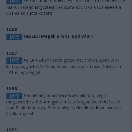
Ye Yifei, Robert Kubica és Louis Deletraz nem lesz Le
Mans-i kategóriagyőztes! Éles csata az LMP2 első helyéért a
#31-es és a Jota között!
15:58
NEEEEE! Megáll a WRT a pályán!!!
15:57
Az LMP2-ben kettős győzelmet arat az újonc WRT:
kategóriagyőztes Ye Yifei, Robert Kubica és Louis Deletraz a
#41-es egységgel.
15:56
Bár néhány pillanatra neccesnek tűnt, végül
megszerezte a Pro-Am győzelmét a DragonSpeed #21-ese:
Juan Pablo Montoya, Ben Hanley és Henrik Hedman nyeri az
új alkategóriát.
15:55