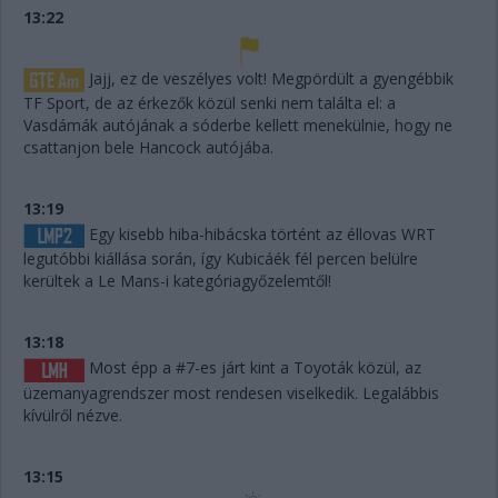
13:22
Jajj, ez de veszélyes volt! Megpördült a gyengébbik
TF Sport, de az érkezők közül senki nem találta el: a
Vasdámák autójának a sóderbe kellett menekülnie, hogy ne
csattanjon bele Hancock autójába.
13:19
Egy kisebb hiba-hibácska történt az éllovas WRT
legutóbbi kiállása során, így Kubicáék fél percen belülre
kerültek a Le Mans-i kategóriagyőzelemtől!
13:18
Most épp a #7-es járt kint a Toyoták közül, az
üzemanyagrendszer most rendesen viselkedik. Legalábbis
kívülről nézve.
13:15