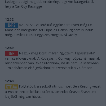
Ledogar eddigi megjobb eredménye egy Am-kategóriás 5.
hely a Car Guy Racinggel.
12:52
Az LMP2-t vezető trió egyike sem nyert még Le
Mans-ban kategóriát: sőt Frijns és Habsburg nem is indult
még, s Milesi is csak egyszer, méghozzá tavaly.
12:49
Nézzük meg kicsit, milyen "győzelmi tapasztalata"
van az éllovasoknak. A Kobayashi, Conway, López hármasnak
mindenképpen van, főleg utóbbinak, na de nem Le Mans-ban
– mindhárman első győzelmüket szerezhetik a 24 óráson.
12:48
Folytatódik a szokott ritmus: most Ben Keating vezet
a #83-as Ferrari kiállása után: az amerikai úrvezető vezetési
idejéből még van hátra...