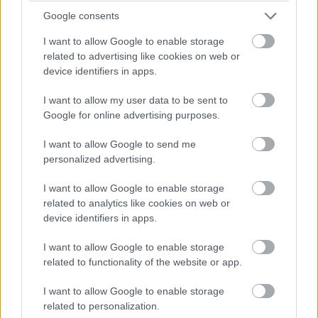
14:42
Google consents
Brundle hozza majd a célba a P2 5-6. helyéért
I want to allow Google to enable storage
harcoló lengyel autót. Nagyon szép versenyt teljesített az
Inter Europol, minden elismerést megérdemelnek.
related to advertising like cookies on web or
device identifiers in apps.
14:40
I want to allow my user data to be sent to
Amit viszont le lehetne, az Frijns 10 másodperces
Google for online advertising purposes.
hátránya Yifeijel szemben... Csakhogy van valami baj a #31-es
WRT emelőjével, így az utolsó kerékcserénél valamennyit
I want to allow Google to send me
biztosan veszítenek majd.
personalized advertising.
I want to allow Google to enable storage
14:39
related to analytics like cookies on web or
A Próban Pier Guidi és Garcia között 50 másodperc
device identifiers in apps.
van. Ezt egy safety car éppen-éppen lenullázhatja még, de
erőből ezt még annyira se lehet itt ledolgozni, ahogy a 100-at
I want to allow Google to enable storage
az amatőrök között.
related to functionality of the website or app.
I want to allow Google to enable storage
14:38
related to personalization.
A különbség nagyjából 1:40, lesz még 20 kör, ez