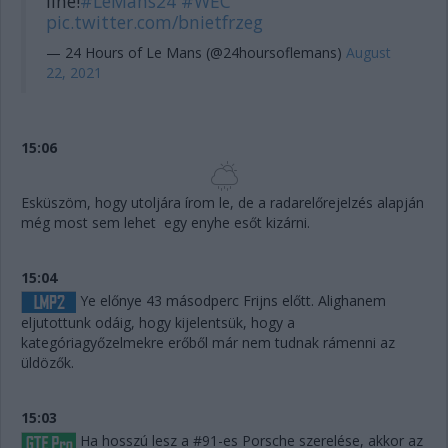
line!
#LeMans24
#WEC
pic.twitter.com/bnietfrzeg
— 24 Hours of Le Mans (@24hoursoflemans)
August
22, 2021
15:06
Esküszöm, hogy utoljára írom le, de a radarelőrejelzés alapján
még most sem lehet egy enyhe esőt kizárni.
15:04
Ye előnye 43 másodperc Frijns előtt. Alighanem
eljutottunk odáig, hogy kijelentsük, hogy a
kategóriagyőzelmekre erőből már nem tudnak rámenni az
üldözők.
15:03
Ha hosszú lesz a #91-es Porsche szerelése, akkor az