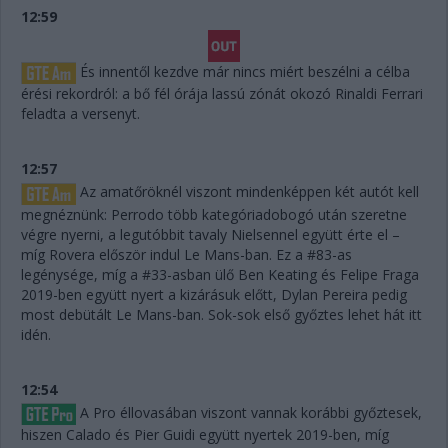
12:59
És innentől kezdve már nincs miért beszélni a célba
érési rekordról: a bő fél órája lassú zónát okozó Rinaldi Ferrari
feladta a versenyt.
12:57
Az amatőröknél viszont mindenképpen két autót kell
megnéznünk: Perrodo több kategóriadobogó után szeretne
végre nyerni, a legutóbbit tavaly Nielsennel együtt érte el –
míg Rovera először indul Le Mans-ban. Ez a #83-as
legénysége, míg a #33-asban ülő Ben Keating és Felipe Fraga
2019-ben együtt nyert a kizárásuk előtt, Dylan Pereira pedig
most debütált Le Mans-ban. Sok-sok első győztes lehet hát itt
idén.
12:54
A Pro éllovasában viszont vannak korábbi győztesek,
hiszen Calado és Pier Guidi együtt nyertek 2019-ben, míg