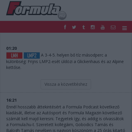
F1
PARC FERMÉ
FORMULA
MOTOR
01:20
NEMZETKÖZI
HAZAI
A 3-4-5. helyen bő tíz másodperc a
különbség: Frijns LMP2-esét üldözi a Glickenhaus és az Alpine
RETRO
EGYÉB
kettőse.
PODCAST
SHOP
LIVE
TIPPJÁTÉK
DIGITÁLIS MAGAZIN
PONTÁLLÁSOK
Vissza a közvetítéshez
VERSENYNAPTÁRAK
16:21
Ennél hosszabb áttekintésért a Formula Podcast következő
kiadását, illetve az Autósport és Formula Magazin következő
számát kell majd keresni. Tegyetek így, és addig is olvassátok
a Formula.hu-t. Szeretett kollégáim, Gobodics Tamás és
Balogh Tamás nevében is nagyon köszönöm a 25 órás kitartó