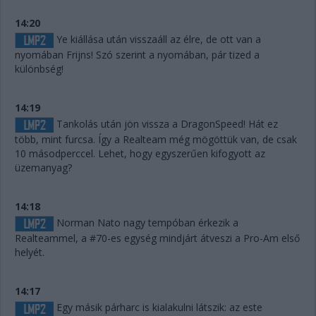
14:20
Ye kiállása után visszaáll az élre, de ott van a
nyomában Frijns! Szó szerint a nyomában, pár tized a
különbség!
14:19
Tankolás után jön vissza a DragonSpeed! Hát ez
több, mint furcsa. Így a Realteam még mögöttük van, de csak
10 másodperccel. Lehet, hogy egyszerűen kifogyott az
üzemanyag?
14:18
Norman Nato nagy tempóban érkezik a
Realteammel, a #70-es egység mindjárt átveszi a Pro-Am első
helyét.
14:17
Egy másik párharc is kialakulni látszik: az este