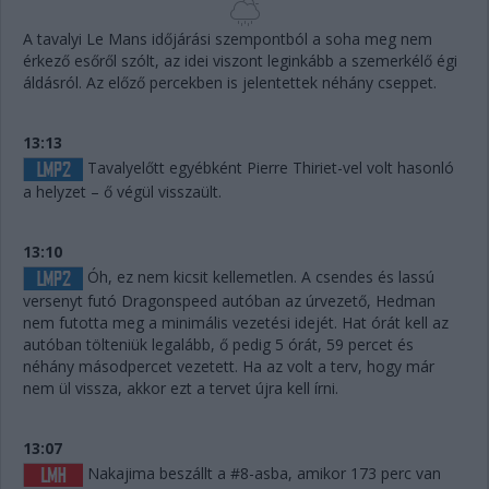
A tavalyi Le Mans időjárási szempontból a soha meg nem
érkező esőről szólt, az idei viszont leginkább a szemerkélő égi
áldásról. Az előző percekben is jelentettek néhány cseppet.
13:13
Tavalyelőtt egyébként Pierre Thiriet-vel volt hasonló
a helyzet – ő végül visszaült.
13:10
Óh, ez nem kicsit kellemetlen. A csendes és lassú
versenyt futó Dragonspeed autóban az úrvezető, Hedman
nem futotta meg a minimális vezetési idejét. Hat órát kell az
autóban tölteniük legalább, ő pedig 5 órát, 59 percet és
néhány másodpercet vezetett. Ha az volt a terv, hogy már
nem ül vissza, akkor ezt a tervet újra kell írni.
13:07
Nakajima beszállt a #8-asba, amikor 173 perc van