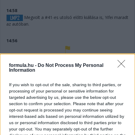
14:58
Megvolt a #41-es utolsó előtti kiállása is, Yifei maradt
az autóban.
14:56
Húha! Makowiecki keresztülszáguldott az utolsó
sikánon, és elhagyta a diffúzorát! Aztán újabb darabok esnek
formula.hu -
Do Not Process My Personal
le az autóról, aminek elment a fékje a kritikus pillanatban a
Information
versenyző elmondása szerint.
If you wish to opt-out of the sale, sharing to third parties, or
processing of your personal or sensitive information for
14:53
targeted advertising by us, please use the below opt-out
A hátsó gumikat le tudták ugyan cserélni, de megint
section to confirm your selection. Please note that after your
ugrálni kellett az autón, mert az emelő, az bizony továbbra
opt-out request is processed you may continue seeing
sem működik rendesen.
interest-based ads based on personal information utilized by
us or personal information disclosed to third parties prior to
14:53
your opt-out. You may separately opt-out of the further