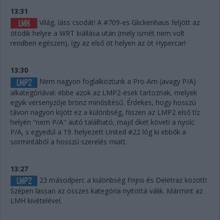
13:31
Világ, láss csodát! A #709-es Glickenhaus feljött az
ötödik helyre a WRT kiállása után (mely ismét nem volt
rendben egészen), így az első öt helyen az öt Hypercar!
13:30
Nem nagyon foglalkoztunk a Pro-Am (avagy P/A)
alkategóriával: ebbe azok az LMP2-esek tartoznak, melyek
egyik versenyzője bronz minősítésű. Érdekes, hogy hosszú
távon nagyon kijött ez a különbség, hiszen az LMP2 első tíz
helyén "nem P/A" autó található, majd őket követi a nyolc
P/A, s egyedül a 19. helyezett United #22 lóg ki ebbők a
sormintából a hosszú szerelés miatt.
13:27
23 másodperc a különbség Frijns és Deletraz között!
Szépen lassan az összes kategória nyitottá válik. Mármint az
LMH kivételével.