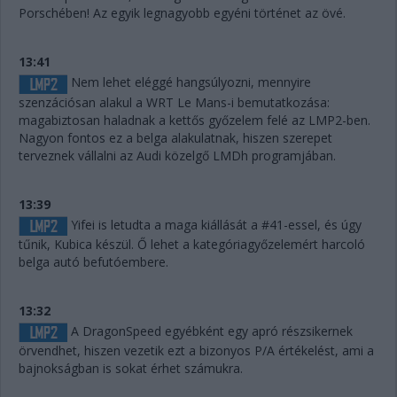
Porschében! Az egyik legnagyobb egyéni történet az övé.
13:41
Nem lehet eléggé hangsúlyozni, mennyire
szenzációsan alakul a WRT Le Mans-i bemutatkozása:
magabiztosan haladnak a kettős győzelem felé az LMP2-ben.
Nagyon fontos ez a belga alakulatnak, hiszen szerepet
terveznek vállalni az Audi közelgő LMDh programjában.
13:39
Yifei is letudta a maga kiállását a #41-essel, és úgy
tűnik, Kubica készül. Ő lehet a kategóriagyőzelemért harcoló
belga autó befutóembere.
13:32
A DragonSpeed egyébként egy apró részsikernek
örvendhet, hiszen vezetik ezt a bizonyos P/A értékelést, ami a
bajnokságban is sokat érhet számukra.