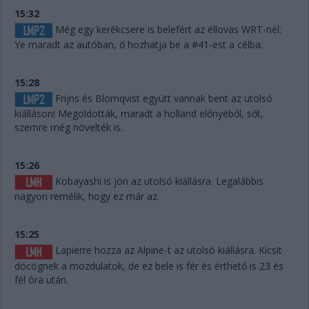
15:32
Még egy kerékcsere is belefért az éllovas WRT-nél:
Ye maradt az autóban, ő hozhatja be a #41-est a célba.
15:28
Frijns és Blomqvist együtt vannak bent az utolsó
kiálláson! Megoldották, maradt a holland előnyéből, sőt,
szemre még növelték is.
15:26
Kobayashi is jön az utolsó kiállásra. Legalábbis
nagyon remélik, hogy ez már az.
15:25
Lapierre hozza az Alpine-t az utolsó kiállásra. Kicsit
döcögnek a mozdulatok, de ez bele is fér és érthető is 23 és
fél óra után.