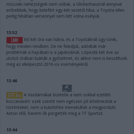
műszaki nehézségeik nem voltak, a Glickenhausnál annyival
erősebbek, hogy belefért egy-két vezetői hiba, a Toyota ellen
pedig hibátlan versennyel sem lett volna esélyük.
13:52
Bő két óra van hátra, és a Toyotáknál úgy tűnik,
hogy minden rendben. De ne feledjük, adódtak már
problémák a hajrában is a japánoknál, Lópezék két éve az
utolsó órában bukták a győzelmet, és akkor nem is beszéltünk
még az elképesztő 2016-os eseményekről.
13:46
A Vasdámákat büntetik a nem sokkal ezelőtti
koccanásért: ezek szerint nem egészen jól értelmeztük a
történteket, nem a bukótérbe menekültek a megpördülő
Aston elől, hanem ők pörgették meg a TF Sportot.
13:44