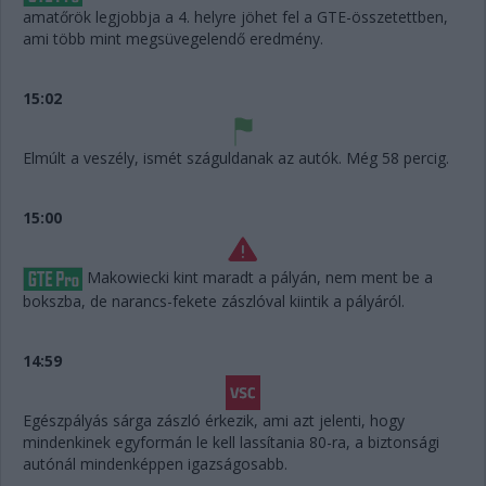
amatőrök legjobbja a 4. helyre jöhet fel a GTE-összetettben,
ami több mint megsüvegelendő eredmény.
15:02
Elmúlt a veszély, ismét száguldanak az autók. Még 58 percig.
15:00
Makowiecki kint maradt a pályán, nem ment be a
bokszba, de narancs-fekete zászlóval kiintik a pályáról.
14:59
Egészpályás sárga zászló érkezik, ami azt jelenti, hogy
mindenkinek egyformán le kell lassítania 80-ra, a biztonsági
autónál mindenképpen igazságosabb.