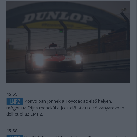
15:59
Konvojban jönnek a Toyoták az első helyen,
mögöttük Frijns menekül a Jota elől. Az utolsó kanyarokban
dőlhet el az LMP2.
15:58