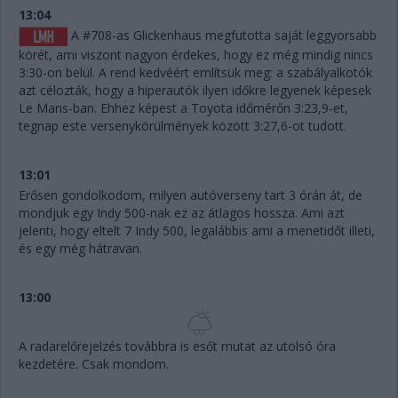
13:04
A #708-as Glickenhaus megfutotta saját leggyorsabb
körét, ami viszont nagyon érdekes, hogy ez még mindig nincs
3:30-on belül. A rend kedvéért említsük meg: a szabályalkotók
azt célozták, hogy a hiperautók ilyen időkre legyenek képesek
Le Mans-ban. Ehhez képest a Toyota időmérőn 3:23,9-et,
tegnap este versenykörülmények között 3:27,6-ot tudott.
13:01
Erősen gondolkodom, milyen autóverseny tart 3 órán át, de
mondjuk egy Indy 500-nak ez az átlagos hossza. Ami azt
jelenti, hogy eltelt 7 Indy 500, legalábbis ami a menetidőt illeti,
és egy még hátravan.
13:00
A radarelőrejelzés továbbra is esőt mutat az utolsó óra
kezdetére. Csak mondom.