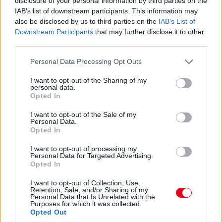
disclosure of your personal information by third parties on the
Hajjajj... A #31-es kerékcserén. Vajon most sima
IAB’s list of downstream participants. This information may
lesz?
also be disclosed by us to third parties on the
IAB’s List of
Downstream Participants
that may further disclose it to other
14:46
third parties.
Please note that this website/app uses one or more Google
Personal Data Processing Opt Outs
A PR1 Mathiasen azóta sem jött ki, hivatalosan nem
services and may gather and store information including but
estek ki, de semmi jele nincs annak, hogy ez az autó még
not limited to your visit or usage behaviour. You may click to
I want to opt-out of the Sharing of my
megmozdulna. Maradtak 45-en.
personal data.
grant or deny consent to Google and its third-party tags to
Opted In
use your data for below specified purposes in below Google
consent section.
14:45
I want to opt-out of the Sale of my
Personal Data.
Opted In
Egyre közelebb az eső. Egyre-egyre közelebb.
I want to opt-out of processing my
Personal Data for Targeted Advertising.
Opted In
14:44
Akárhogy számolom, a két WRT-nek még két-két
I want to opt-out of Collection, Use,
Retention, Sale, and/or Sharing of my
kiállása lesz, hacsak nem jön egy hosszabb megszakítás,
Personal Data that Is Unrelated with the
lassú zóna, safety car, vagy ilyesmi.
Purposes for which it was collected.
Opted Out