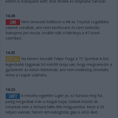
ketten is Kobayashi előtt: Bob Wollek és Stephane Sarrazin.
14:26
Nem tervezett kiálláson a #8-as Toyota! Legalábbis
valamit csináltak, ami nem kerékcsere és nem tankolás.
Nakajima jön vissza, tovább nőtt a hátránya a #7-essel
szemben.
14:25
Na kérem: beszállt Felipe Fraga a TF Sportba! A trió
legerősebb tagjának bő másfél órája van, hogy megszerezte a
győzelmet az Aston Martinnak, ami nem mellesleg címvédés
lenne a csapat számára...
14:22
A mezőny egyetlen Ligier-je, az Eurasia még fut,
pedig megvoltak már a maguk bajai, többek között ők
rohantak bele a Richard Mille-féle hölgyautóba. Most a 29.
helyen vannak, három Am-kategóriás gép is előzi őket.