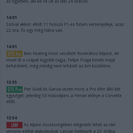
az egyetlen, aki be se ült az idei 24 óráson.
14:01
Szóval akkor: eltelt 11 hosszú F1-es futam versenyideje, azaz
22 óra. És egy még hátra van.
14:01
Ben Keating most veszített Roverához képest, de
mivel őt a csapat legjobb tagja, Felipe Fraga követi majd
befutóként, még mindig nem lefutott az Am küzdelme.
13:55
Pier Guidi és Garcia vezeti most a Pro élén álló két
egységet: jelenleg 53 másodperc a Ferrari előnye a Corvette
előtt.
13:54
Az Alpine összességében elégedett lehet az idei
verseny eddigi alakulásával. Lassan belépünk a 23. órába,