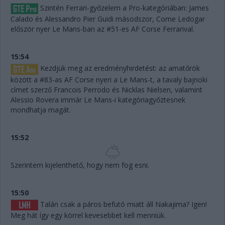
Szintén Ferrari-győzelem a Pro-kategóriában: James
Calado és Alessandro Pier Guidi másodszor, Come Ledogar
először nyer Le Mans-ban az #51-es AF Corse Ferrarival.
15:54
Kezdjük meg az eredményhirdetést: az amatőrök
között a #83-as AF Corse nyeri a Le Mans-t, a tavaly bajnoki
címet szerző Francois Perrodo és Nicklas Nielsen, valamint
Alessio Rovera immár Le Mans-i kategóriagyőztesnek
mondhatja magát.
15:52
Szerintem kijelenthető, hogy nem fog esni.
15:50
Talán csak a páros befutó miatt áll Nakajima? Igen!
Meg hát így egy körrel kevesebbet kell menniük.