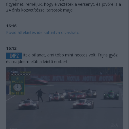
figyelmet, reméljük, hogy élveztétek a versenyt, és jövőre is a
24 órás közvetítéssel tartotok majd!
16:16
Rövid áttekintés ide kattintva olvasható.
16:12
Itt a pillanat, ami több mint necces volt: Frijns győz
és majdnem elüti a leintő embert.