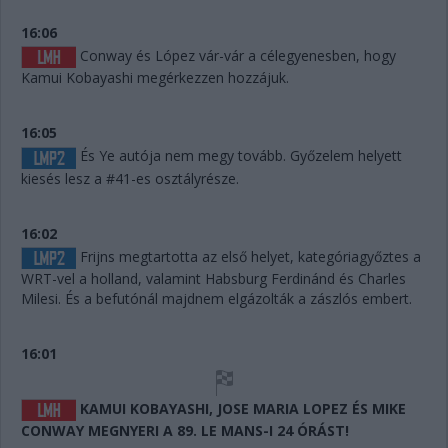
16:06
Conway és López vár-vár a célegyenesben, hogy
Kamui Kobayashi megérkezzen hozzájuk.
16:05
És Ye autója nem megy tovább. Győzelem helyett
kiesés lesz a #41-es osztályrésze.
16:02
Frijns megtartotta az első helyet, kategóriagyőztes a
WRT-vel a holland, valamint Habsburg Ferdinánd és Charles
Milesi. És a befutónál majdnem elgázolták a zászlós embert.
16:01
KAMUI KOBAYASHI, JOSE MARIA LOPEZ ÉS MIKE
CONWAY MEGNYERI A 89. LE MANS-I 24 ÓRÁST!