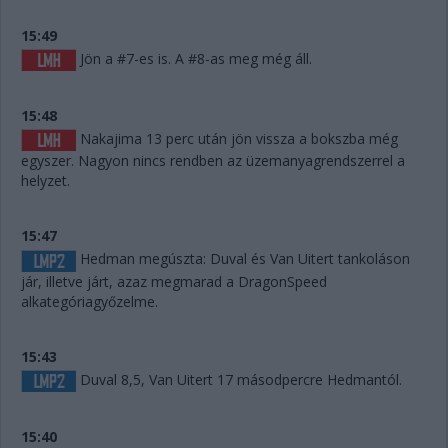
15:49
Jön a #7-es is. A #8-as meg még áll.
15:48
Nakajima 13 perc után jön vissza a bokszba még
egyszer. Nagyon nincs rendben az üzemanyagrendszerrel a
helyzet.
15:47
Hedman megúszta: Duval és Van Uitert tankoláson
jár, illetve járt, azaz megmarad a DragonSpeed
alkategóriagyőzelme.
15:43
Duval 8,5, Van Uitert 17 másodpercre Hedmantól.
15:40