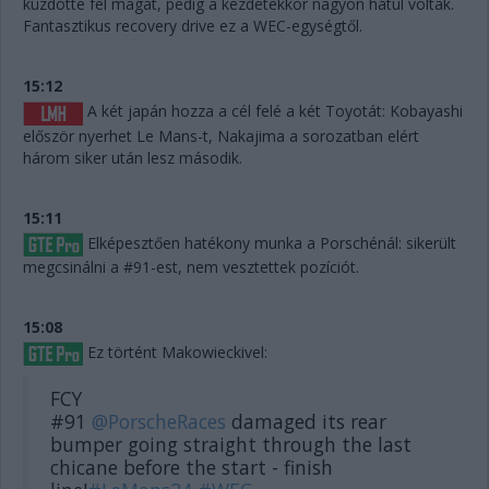
küzdötte fel magát, pedig a kezdetekkor nagyon hátul voltak.
Fantasztikus recovery drive ez a WEC-egységtől.
15:12
A két japán hozza a cél felé a két Toyotát: Kobayashi
először nyerhet Le Mans-t, Nakajima a sorozatban elért
három siker után lesz második.
15:11
Elképesztően hatékony munka a Porschénál: sikerült
megcsinálni a #91-est, nem vesztettek pozíciót.
15:08
Ez történt Makowieckivel:
FCY
#91
@PorscheRaces
damaged its rear
bumper going straight through the last
chicane before the start - finish