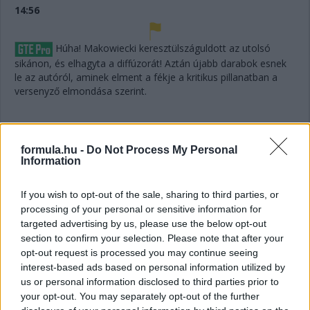
14:56
Húha! Makowiecki keresztülszáguldott az utolsó
sikánon, és elhagyta a diffúzorát! Aztán újabb darabok esnek
le az autóról, aminek elment a fékje a kritikus pillanatban a
versenyző elmondása szerint.
14:53
A hátsó gumikat le tudták ugyan cserélni, de megint
formula.hu -
Do Not Process My Personal
ugrálni kellett az autón, mert az emelő, az bizony továbbra
Information
sem működik rendesen.
If you wish to opt-out of the sale, sharing to third parties, or
processing of your personal or sensitive information for
14:53
targeted advertising by us, please use the below opt-out
Hajjajj... A #31-es kerékcserén. Vajon most sima
section to confirm your selection. Please note that after your
lesz?
opt-out request is processed you may continue seeing
interest-based ads based on personal information utilized by
14:46
us or personal information disclosed to third parties prior to
your opt-out. You may separately opt-out of the further