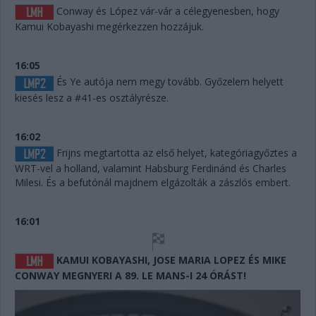
Conway és López vár-vár a célegyenesben, hogy
Kamui Kobayashi megérkezzen hozzájuk.
16:05
És Ye autója nem megy tovább. Győzelem helyett
kiesés lesz a #41-es osztályrésze.
16:02
Frijns megtartotta az első helyet, kategóriagyőztes a
WRT-vel a holland, valamint Habsburg Ferdinánd és Charles
Milesi. És a befutónál majdnem elgázolták a zászlós embert.
16:01
KAMUI KOBAYASHI, JOSE MARIA LOPEZ ÉS MIKE
CONWAY MEGNYERI A 89. LE MANS-I 24 ÓRÁST!