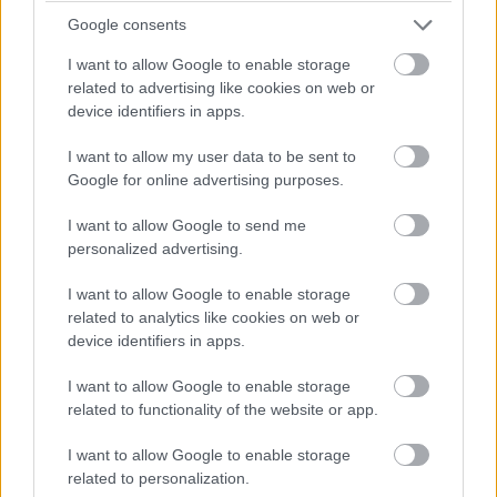
14:40
Google consents
Amit viszont le lehetne, az Frijns 10 másodperces
I want to allow Google to enable storage
hátránya Yifeijel szemben... Csakhogy van valami baj a #31-es
WRT emelőjével, így az utolsó kerékcserénél valamennyit
related to advertising like cookies on web or
biztosan veszítenek majd.
device identifiers in apps.
I want to allow my user data to be sent to
14:39
Google for online advertising purposes.
A Próban Pier Guidi és Garcia között 50 másodperc
van. Ezt egy safety car éppen-éppen lenullázhatja még, de
I want to allow Google to send me
erőből ezt még annyira se lehet itt ledolgozni, ahogy a 100-at
personalized advertising.
az amatőrök között.
I want to allow Google to enable storage
related to analytics like cookies on web or
14:38
device identifiers in apps.
A különbség nagyjából 1:40, lesz még 20 kör, ez
körönként 5 másodpercet jelentene. Erőből nem nagyon lehet
I want to allow Google to enable storage
megoldani, de ha a szerencse is Fraga kezére játszik,
related to functionality of the website or app.
visszahozhatja a sírból (avagy az éjszakai defektből) a
győzelmet.
I want to allow Google to enable storage
related to personalization.