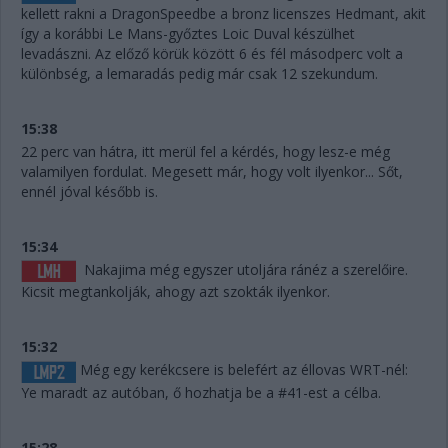
kellett rakni a DragonSpeedbe a bronz licenszes Hedmant, akit
így a korábbi Le Mans-győztes Loic Duval készülhet
levadászni. Az előző körük között 6 és fél másodperc volt a
különbség, a lemaradás pedig már csak 12 szekundum.
15:38
22 perc van hátra, itt merül fel a kérdés, hogy lesz-e még
valamilyen fordulat. Megesett már, hogy volt ilyenkor... Sőt,
ennél jóval később is.
15:34
Nakajima még egyszer utoljára ránéz a szerelőire.
Kicsit megtankolják, ahogy azt szokták ilyenkor.
15:32
Még egy kerékcsere is belefért az éllovas WRT-nél:
Ye maradt az autóban, ő hozhatja be a #41-est a célba.
15:28