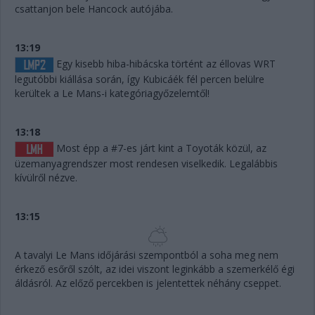
csattanjon bele Hancock autójába.
13:19
Egy kisebb hiba-hibácska történt az éllovas WRT
legutóbbi kiállása során, így Kubicáék fél percen belülre
kerültek a Le Mans-i kategóriagyőzelemtől!
13:18
Most épp a #7-es járt kint a Toyoták közül, az
üzemanyagrendszer most rendesen viselkedik. Legalábbis
kívülről nézve.
13:15
A tavalyi Le Mans időjárási szempontból a soha meg nem
érkező esőről szólt, az idei viszont leginkább a szemerkélő égi
áldásról. Az előző percekben is jelentettek néhány cseppet.