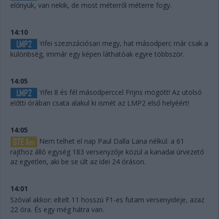
előnyük, van nekik, de most méterről méterre fogy.
14:10
Yifei szeznzációsan megy, hat másodperc már csak a
különbség, immár egy képen láthatóak egyre többször.
14:05
Yifei 8 és fél másodperccel Frijns mögött! Az utolsó
előtti órában csata alakul ki ismét az LMP2 első helyéért!
14:05
Nem telhet el nap Paul Dalla Lana nélkül: a 61
rajthoz álló egység 183 versenyzője közül a kanadai úrvezető
az egyetlen, aki be se ült az idei 24 óráson.
14:01
Szóval akkor: eltelt 11 hosszú F1-es futam versenyideje, azaz
22 óra. És egy még hátra van.