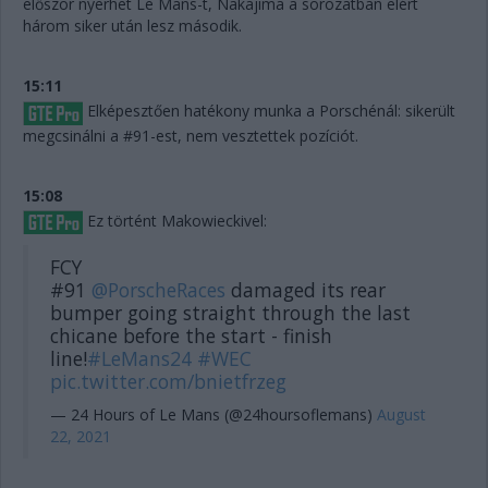
először nyerhet Le Mans-t, Nakajima a sorozatban elért
három siker után lesz második.
15:11
Elképesztően hatékony munka a Porschénál: sikerült
megcsinálni a #91-est, nem vesztettek pozíciót.
15:08
Ez történt Makowieckivel:
FCY
#91
@PorscheRaces
damaged its rear
bumper going straight through the last
chicane before the start - finish
line!
#LeMans24
#WEC
pic.twitter.com/bnietfrzeg
— 24 Hours of Le Mans (@24hoursoflemans)
August
22, 2021