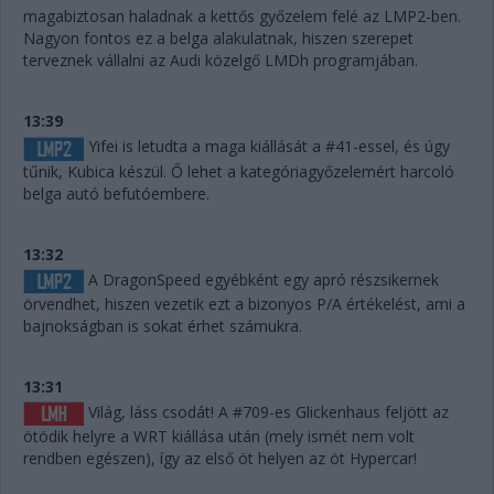
magabiztosan haladnak a kettős győzelem felé az LMP2-ben.
Nagyon fontos ez a belga alakulatnak, hiszen szerepet
terveznek vállalni az Audi közelgő LMDh programjában.
13:39
Yifei is letudta a maga kiállását a #41-essel, és úgy
tűnik, Kubica készül. Ő lehet a kategóriagyőzelemért harcoló
belga autó befutóembere.
13:32
A DragonSpeed egyébként egy apró részsikernek
örvendhet, hiszen vezetik ezt a bizonyos P/A értékelést, ami a
bajnokságban is sokat érhet számukra.
13:31
Világ, láss csodát! A #709-es Glickenhaus feljött az
ötödik helyre a WRT kiállása után (mely ismét nem volt
rendben egészen), így az első öt helyen az öt Hypercar!