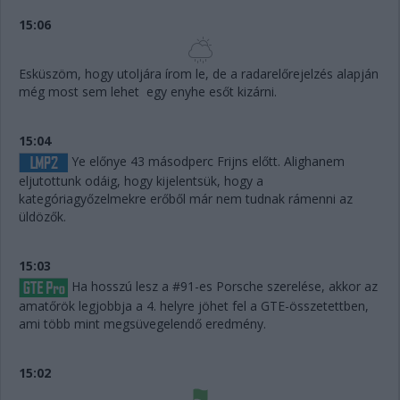
15:06
Esküszöm, hogy utoljára írom le, de a radarelőrejelzés alapján
még most sem lehet egy enyhe esőt kizárni.
15:04
Ye előnye 43 másodperc Frijns előtt. Alighanem
eljutottunk odáig, hogy kijelentsük, hogy a
kategóriagyőzelmekre erőből már nem tudnak rámenni az
üldözők.
15:03
Ha hosszú lesz a #91-es Porsche szerelése, akkor az
amatőrök legjobbja a 4. helyre jöhet fel a GTE-összetettben,
ami több mint megsüvegelendő eredmény.
15:02