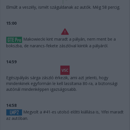
Elmúlt a veszély, ismét száguldanak az autók. Még 58 percig.
15:00
Makowiecki kint maradt a pályán, nem ment be a
bokszba, de narancs-fekete zászlóval kiintik a pályáról.
14:59
Egészpályás sárga zászló érkezik, ami azt jelenti, hogy
mindenkinek egyformán le kell lassítania 80-ra, a biztonsági
autónál mindenképpen igazságosabb.
14:58
Megvolt a #41-es utolsó előtti kiállása is, Yifei maradt
az autóban.