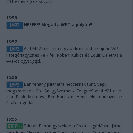
#31-es és a Jota között!
15:58
NEEEEE! Megáll a WRT a pályán!!!
15:57
Az LMP2-ben kettős győzelmet arat az újonc WRT:
kategóriagyőztes Ye Yifei, Robert Kubica és Louis Deletraz a
#41-es egységgel.
15:56
Bár néhány pillanatra neccesnek tűnt, végül
megszerezte a Pro-Am győzelmét a DragonSpeed #21-ese:
Juan Pablo Montoya, Ben Hanley és Henrik Hedman nyeri az
új alkategóriát.
15:55
Szintén Ferrari-győzelem a Pro-kategóriában: James
Calado és Alessandro Pier Guidi másodszor, Come Ledogar