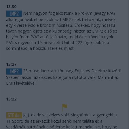
13:30
Nem nagyon foglalkoztunk a Pro-Am (avagy P/A)
alkategóriával: ebbe azok az LMP2-esek tartoznak, melyek
egyik versenyzője bronz minősítésű. Érdekes, hogy hosszú
távon nagyon kijött ez a különbség, hiszen az LMP2 első tíz
helyén "nem P/A" autó található, majd őket követi a nyolc
P/A, s egyedül a 19. helyezett United #22 lóg ki ebbők a
sormintából a hosszú szerelés miatt.
13:27
23 másodperc a különbség Frijns és Deletraz között!
Szépen lassan az összes kategória nyitottá válik. Mármint az
LMH kivételével.
13:22
Jajj, ez de veszélyes volt! Megpördült a gyengébbik
TF Sport, de az érkezők közül senki nem találta el: a
Vasdámák autójának a sóderbe kellett menekülnie, hogy ne