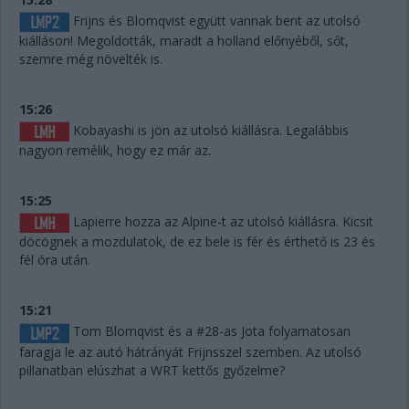
Frijns és Blomqvist együtt vannak bent az utolsó
kiálláson! Megoldották, maradt a holland előnyéből, sőt,
szemre még növelték is.
15:26
Kobayashi is jön az utolsó kiállásra. Legalábbis
nagyon remélik, hogy ez már az.
15:25
Lapierre hozza az Alpine-t az utolsó kiállásra. Kicsit
döcögnek a mozdulatok, de ez bele is fér és érthető is 23 és
fél óra után.
15:21
Tom Blomqvist és a #28-as Jota folyamatosan
faragja le az autó hátrányát Frijnsszel szemben. Az utolsó
pillanatban elúszhat a WRT kettős győzelme?