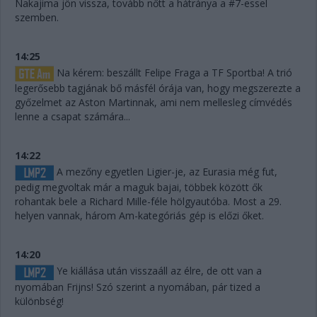
Nakajima jön vissza, tovább nőtt a hátránya a #7-essel
szemben.
14:25
Na kérem: beszállt Felipe Fraga a TF Sportba! A trió
legerősebb tagjának bő másfél órája van, hogy megszerezte a
győzelmet az Aston Martinnak, ami nem mellesleg címvédés
lenne a csapat számára...
14:22
A mezőny egyetlen Ligier-je, az Eurasia még fut,
pedig megvoltak már a maguk bajai, többek között ők
rohantak bele a Richard Mille-féle hölgyautóba. Most a 29.
helyen vannak, három Am-kategóriás gép is előzi őket.
14:20
Ye kiállása után visszaáll az élre, de ott van a
nyomában Frijns! Szó szerint a nyomában, pár tized a
különbség!