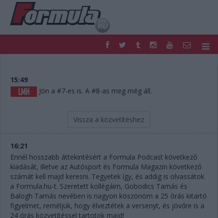
F1
PARC FERMÉ
FORMULA
MOTOR
15:49
NEMZETKÖZI
HAZAI
Jön a #7-es is. A #8-as meg még áll.
RETRO
EGYÉB
PODCAST
SHOP
Vissza a közvetítéshez
LIVE
TIPPJÁTÉK
DIGITÁLIS MAGAZIN
PONTÁLLÁSOK
16:21
VERSENYNAPTÁRAK
Ennél hosszabb áttekintésért a Formula Podcast következő
kiadását, illetve az Autósport és Formula Magazin következő
számát kell majd keresni. Tegyetek így, és addig is olvassátok
a Formula.hu-t. Szeretett kollégáim, Gobodics Tamás és
Balogh Tamás nevében is nagyon köszönöm a 25 órás kitartó
figyelmet, reméljük, hogy élveztétek a versenyt, és jövőre is a
24 órás közvetítéssel tartotok majd!