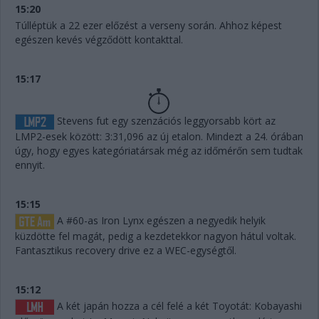
15:20
Túlléptük a 22 ezer előzést a verseny során. Ahhoz képest
egészen kevés végződött kontakttal.
15:17
Stevens fut egy szenzációs leggyorsabb kört az
LMP2-esek között: 3:31,096 az új etalon. Mindezt a 24. órában
úgy, hogy egyes kategóriatársak még az időmérőn sem tudtak
ennyit.
15:15
A #60-as Iron Lynx egészen a negyedik helyik
küzdötte fel magát, pedig a kezdetekkor nagyon hátul voltak.
Fantasztikus recovery drive ez a WEC-egységtől.
15:12
A két japán hozza a cél felé a két Toyotát: Kobayashi