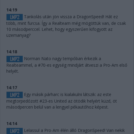
14:19
Tankolás után jön vissza a DragonSpeed! Hát ez
több, mint furcsa. Így a Realteam még mögöttük van, de csak
10 másodperccel. Lehet, hogy egyszerűen kifogyott az
üzemanyag?
14:18
Norman Nato nagy tempóban érkezik a
Realteammel, a #70-es egység mindjárt átveszi a Pro-Am első
helyét.
14:17
Egy másik párharc is kialakulni látszik: az este
megtorpedózott #23-es United az ötödik helyért küzd, öt
másodpercen belül van a lengyel pékautóhoz képest.
14:14
Lelassul a Pro-Am élén álló DragonSpeed! Van nekik