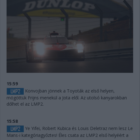
15:59
Konvojban jönnek a Toyoták az első helyen,
mögöttük Frijns menekül a Jota elől. Az utolsó kanyarokban
dőlhet el az LMP2.
15:58
Ye Yifei, Robert Kubica és Louis Deletraz nem lesz Le
Mans-i kategóriagyőztes! Éles csata az LMP2 első helyéért a