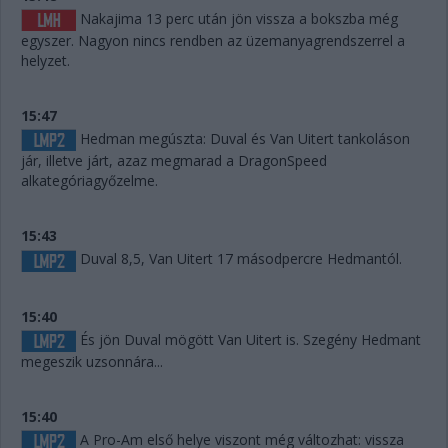
Nakajima 13 perc után jön vissza a bokszba még
egyszer. Nagyon nincs rendben az üzemanyagrendszerrel a
helyzet.
15:47
Hedman megúszta: Duval és Van Uitert tankoláson
jár, illetve járt, azaz megmarad a DragonSpeed
alkategóriagyőzelme.
15:43
Duval 8,5, Van Uitert 17 másodpercre Hedmantól.
15:40
És jön Duval mögött Van Uitert is. Szegény Hedmant
megeszik uzsonnára...
15:40
A Pro-Am első helye viszont még változhat: vissza