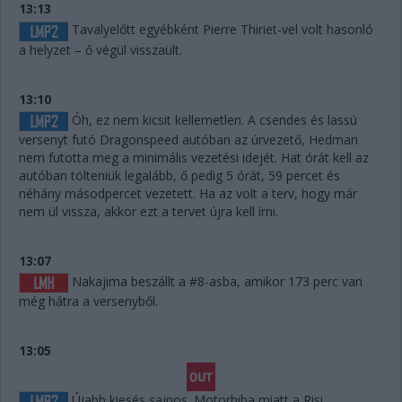
13:13
Tavalyelőtt egyébként Pierre Thiriet-vel volt hasonló
a helyzet – ő végül visszaült.
13:10
Óh, ez nem kicsit kellemetlen. A csendes és lassú
versenyt futó Dragonspeed autóban az úrvezető, Hedman
nem futotta meg a minimális vezetési idejét. Hat órát kell az
autóban tölteniük legalább, ő pedig 5 órát, 59 percet és
néhány másodpercet vezetett. Ha az volt a terv, hogy már
nem ül vissza, akkor ezt a tervet újra kell írni.
13:07
Nakajima beszállt a #8-asba, amikor 173 perc van
még hátra a versenyből.
13:05
Újabb kiesés sajnos. Motorhiba miatt a Risi