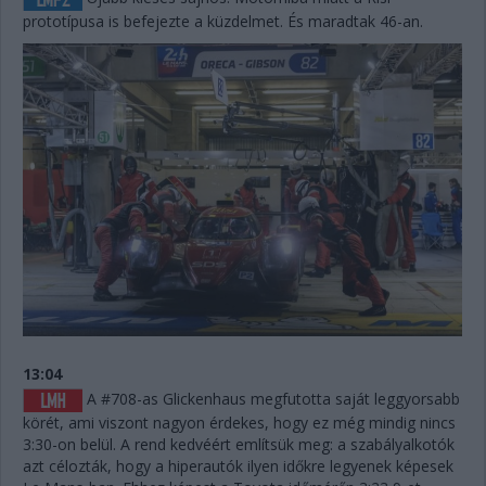
prototípusa is befejezte a küzdelmet. És maradtak 46-an.
13:04
A #708-as Glickenhaus megfutotta saját leggyorsabb
körét, ami viszont nagyon érdekes, hogy ez még mindig nincs
3:30-on belül. A rend kedvéért említsük meg: a szabályalkotók
azt célozták, hogy a hiperautók ilyen időkre legyenek képesek