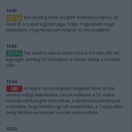
14:01
Ben Keating most veszített Roverához képest, de
mivel őt a csapat legjobb tagja, Felipe Fraga követi majd
befutóként, még mindig nem lefutott az Am küzdelme.
13:55
Pier Guidi és Garcia vezeti most a Pro élén álló két
egységet: jelenleg 53 másodperc a Ferrari előnye a Corvette
előtt.
13:54
Az Alpine összességében elégedett lehet az idei
verseny eddigi alakulásával. Lassan belépünk a 23. órába,
műszaki nehézségeik nem voltak, a Glickenhausnál annyival
erősebbek, hogy belefért egy-két vezetői hiba, a Toyota ellen
pedig hibátlan versennyel sem lett volna esélyük.
13:52