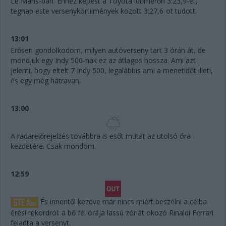
Le Mans-ban. Ehhez képest a Toyota időmérőn 3:23,9-et,
tegnap este versenykörülmények között 3:27,6-ot tudott.
13:01
Erősen gondolkodom, milyen autóverseny tart 3 órán át, de
mondjuk egy Indy 500-nak ez az átlagos hossza. Ami azt
jelenti, hogy eltelt 7 Indy 500, legalábbis ami a menetidőt illeti,
és egy még hátravan.
13:00
A radarelőrejelzés továbbra is esőt mutat az utolsó óra
kezdetére. Csak mondom.
12:59
És innentől kezdve már nincs miért beszélni a célba
érési rekordról: a bő fél órája lassú zónát okozó Rinaldi Ferrari
feladta a versenyt.