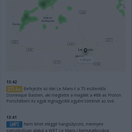
13:42
Befejezte az idei Le Mans-t a 75 esztendős
Dominique Bastien, aki megtette a magáét a #88-as Proton
Porschében! Az egyik legnagyobb egyéni történet az övé.
13:41
Nem lehet eléggé hangsúlyozni, mennyire
szenzációsan alakul a WRT Le Mans-i bemutatkozása: