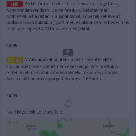
Bő két óra van hátra, és a Toyotáknál úgy tűnik,
hogy minden rendben. De ne feledjük, adódtak már
problémák a hajrában is a japánoknál, Lópezék két éve az
utolsó órában bukták a győzelmet, és akkor nem is beszéltünk
még az elképesztő 2016-os eseményekről.
13:46
A Vasdámákat büntetik a nem sokkal ezelőtti
koccanásért: ezek szerint nem egészen jól értelmeztük a
történteket, nem a bukótérbe menekültek a megpördülő
Aston elől, hanem ők pörgették meg a TF Sportot.
13:44
Na ő közeledik Le Mans felé: