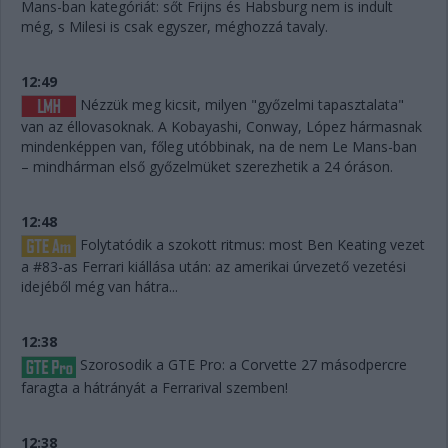
Mans-ban kategóriát: sőt Frijns és Habsburg nem is indult
még, s Milesi is csak egyszer, méghozzá tavaly.
12:49
Nézzük meg kicsit, milyen "győzelmi tapasztalata"
van az éllovasoknak. A Kobayashi, Conway, López hármasnak
mindenképpen van, főleg utóbbinak, na de nem Le Mans-ban
– mindhárman első győzelmüket szerezhetik a 24 óráson.
12:48
Folytatódik a szokott ritmus: most Ben Keating vezet
a #83-as Ferrari kiállása után: az amerikai úrvezető vezetési
idejéből még van hátra...
12:38
Szorosodik a GTE Pro: a Corvette 27 másodpercre
faragta a hátrányát a Ferrarival szemben!
12:38