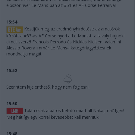
először nyer Le Mans-ban az #51-es AF Corse Ferrarival.
15:54
Kezdjük meg az eredményhirdetést: az amatőrök
között a #83-as AF Corse nyeri a Le Mans-t, a tavaly bajnoki
címet szerző Francois Perrodo és Nicklas Nielsen, valamint
Alessio Rovera immár Le Mans-i kategóriagyőztesnek
mondhatja magát.
15:52
Szerintem kijelenthető, hogy nem fog esni.
15:50
Talán csak a páros befutó miatt áll Nakajima? Igen!
Meg hát így egy körrel kevesebbet kell menniük.
15:48