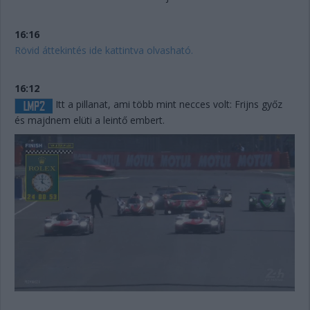
16:16
Rövid áttekintés ide kattintva olvasható.
16:12
Itt a pillanat, ami több mint necces volt: Frijns győz
és majdnem elüti a leintő embert.