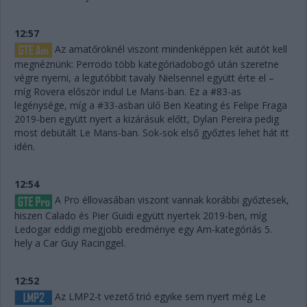
12:57
Az amatőröknél viszont mindenképpen két autót kell
megnéznünk: Perrodo több kategóriadobogó után szeretne
végre nyerni, a legutóbbit tavaly Nielsennel együtt érte el –
míg Rovera először indul Le Mans-ban. Ez a #83-as
legénysége, míg a #33-asban ülő Ben Keating és Felipe Fraga
2019-ben együtt nyert a kizárásuk előtt, Dylan Pereira pedig
most debütált Le Mans-ban. Sok-sok első győztes lehet hát itt
idén.
12:54
A Pro éllovasában viszont vannak korábbi győztesek,
hiszen Calado és Pier Guidi együtt nyertek 2019-ben, míg
Ledogar eddigi megjobb eredménye egy Am-kategóriás 5.
hely a Car Guy Racinggel.
12:52
Az LMP2-t vezető trió egyike sem nyert még Le