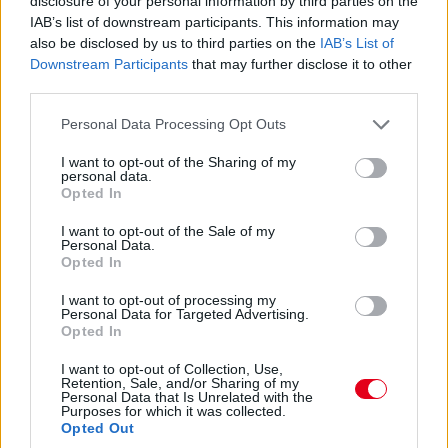
disclosure of your personal information by third parties on the
A PR1 Mathiasen azóta sem jött ki, hivatalosan nem
IAB’s list of downstream participants. This information may
estek ki, de semmi jele nincs annak, hogy ez az autó még
also be disclosed by us to third parties on the
IAB’s List of
megmozdulna. Maradtak 45-en.
Downstream Participants
that may further disclose it to other
third parties.
14:45
Please note that this website/app uses one or more Google
Personal Data Processing Opt Outs
services and may gather and store information including but
not limited to your visit or usage behaviour. You may click to
I want to opt-out of the Sharing of my
Egyre közelebb az eső. Egyre-egyre közelebb.
personal data.
grant or deny consent to Google and its third-party tags to
Opted In
use your data for below specified purposes in below Google
14:44
consent section.
I want to opt-out of the Sale of my
Akárhogy számolom, a két WRT-nek még két-két
Personal Data.
Opted In
kiállása lesz, hacsak nem jön egy hosszabb megszakítás,
lassú zóna, safety car, vagy ilyesmi.
I want to opt-out of processing my
Personal Data for Targeted Advertising.
Opted In
14:42
Brundle hozza majd a célba a P2 5-6. helyéért
I want to opt-out of Collection, Use,
Retention, Sale, and/or Sharing of my
harcoló lengyel autót. Nagyon szép versenyt teljesített az
Personal Data that Is Unrelated with the
Inter Europol, minden elismerést megérdemelnek.
Purposes for which it was collected.
Opted Out