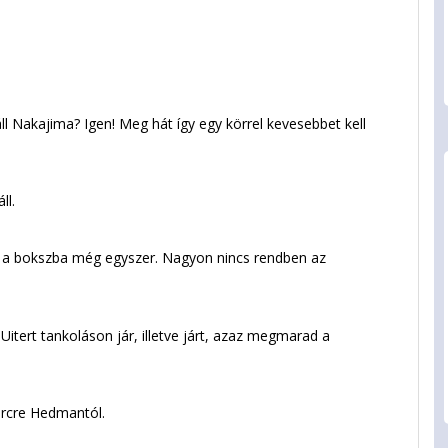
ll Nakajima? Igen! Meg hát így egy körrel kevesebbet kell
ll.
a a bokszba még egyszer. Nagyon nincs rendben az
tert tankoláson jár, illetve járt, azaz megmarad a
ercre Hedmantól.