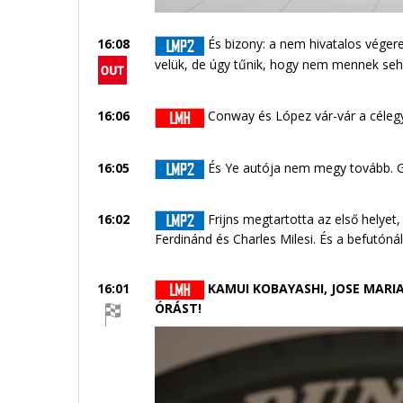
16:08
És bizony: a nem hivatalos vége
velük, de úgy tűnik, hogy nem mennek seh
16:06
Conway és López vár-vár a céle
16:05
És Ye autója nem megy tovább. Gy
16:02
Frijns megtartotta az első helyet
Ferdinánd és Charles Milesi. És a befutón
16:01
KAMUI KOBAYASHI, JOSE MARIA
ÓRÁST!