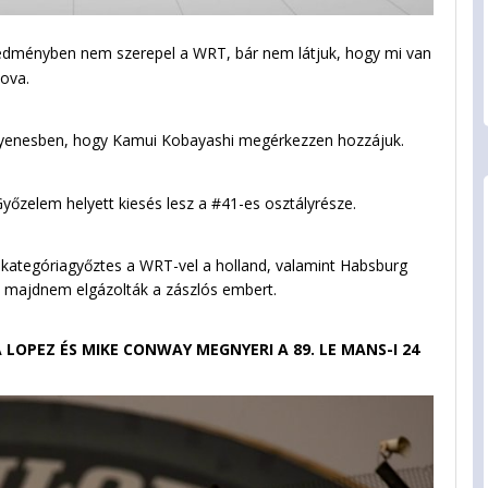
redményben nem szerepel a WRT, bár nem látjuk, hogy mi van
ova.
gyenesben, hogy Kamui Kobayashi megérkezzen hozzájuk.
őzelem helyett kiesés lesz a #41-es osztályrésze.
, kategóriagyőztes a WRT-vel a holland, valamint Habsburg
ál majdnem elgázolták a zászlós embert.
 LOPEZ ÉS MIKE CONWAY MEGNYERI A 89. LE MANS-I 24