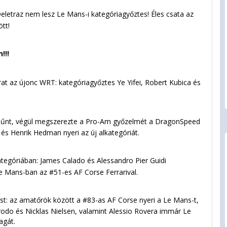
Deletraz nem lesz Le Mans-i kategóriagyőztes! Éles csata az
tt!
!!!
t az újonc WRT: kategóriagyőztes Ye Yifei, Robert Kubica és
 tűnt, végül megszerezte a Pro-Am győzelmét a DragonSpeed
s Henrik Hedman nyeri az új alkategóriát.
tegóriában: James Calado és Alessandro Pier Guidi
 Mans-ban az #51-es AF Corse Ferrarival.
: az amatőrök között a #83-as AF Corse nyeri a Le Mans-t,
rrodo és Nicklas Nielsen, valamint Alessio Rovera immár Le
agát.