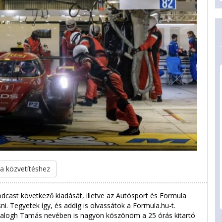
 a közvetítéshez
dcast következő kiadását, illetve az Autósport és Formula
. Tegyetek így, és addig is olvassátok a Formula.hu-t.
Balogh Tamás nevében is nagyon köszönöm a 25 órás kitartó