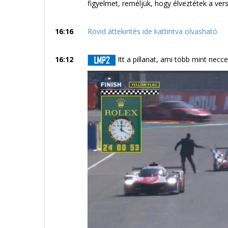
figyelmet, reméljük, hogy élveztétek a vers
16:16
Rövid áttekintés ide kattintva olvasható.
16:12
Itt a pillanat, ami több mint necce