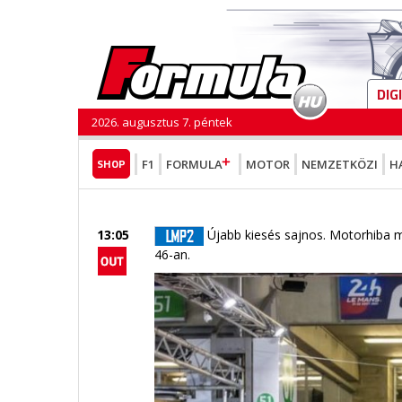
DIG
2026. augusztus 7. péntek
SHOP
F1
FORMULA
MOTOR
NEMZETKÖZI
H
13:05
Újabb kiesés sajnos. Motorhiba mi
46-an.