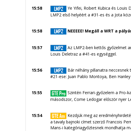
15:58
Ye Yifei, Robert Kubica és Louis 
LMP2 első helyéért a #31-es és a Jota közö
15:58
NEEEEE! Megáll a WRT a pályán
15:57
Az LMP2-ben kettős győzelmet ara
Louis Deletraz a #41-es egységgel.
15:56
Bár néhány pillanatra neccesnek
#21-ese: Juan Pablo Montoya, Ben Hanley é
15:55
Szintén Ferrari-győzelem a Pro-ka
másodszor, Come Ledogar először nyer Le
15:54
Kezdjük meg az eredményhirdetést
a tavaly bajnoki címet szerző Francois Pe
Mans-i kategóriagyőztesnek mondhatja m