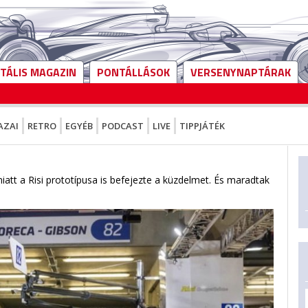
ITÁLIS MAGAZIN
PONTÁLLÁSOK
VERSENYNAPTÁRAK
AZAI
RETRO
EGYÉB
PODCAST
LIVE
TIPPJÁTÉK
att a Risi prototípusa is befejezte a küzdelmet. És maradtak