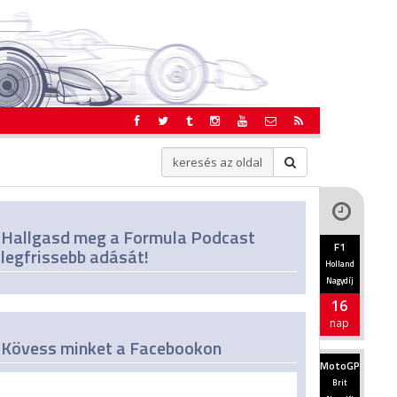
Hallgasd meg a Formula Podcast
F1
legfrissebb adását!
Holland
Nagydíj
16
nap
Kövess minket a Facebookon
MotoGP
Brit