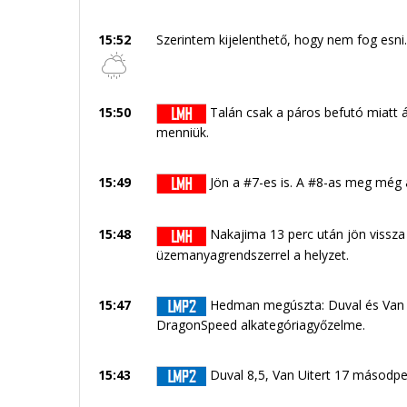
15:52
Szerintem kijelenthető, hogy nem fog esni.
15:50
Talán csak a páros befutó miatt á
menniük.
15:49
Jön a #7-es is. A #8-as meg még á
15:48
Nakajima 13 perc után jön vissz
üzemanyagrendszerrel a helyzet.
15:47
Hedman megúszta: Duval és Van Ui
DragonSpeed alkategóriagyőzelme.
15:43
Duval 8,5, Van Uitert 17 másodp