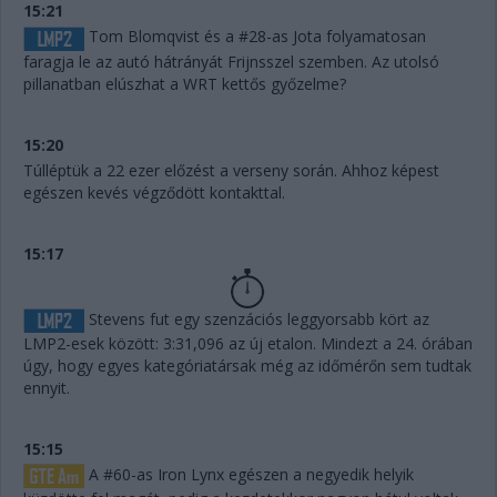
15:21
Tom Blomqvist és a #28-as Jota folyamatosan
faragja le az autó hátrányát Frijnsszel szemben. Az utolsó
pillanatban elúszhat a WRT kettős győzelme?
15:20
Túlléptük a 22 ezer előzést a verseny során. Ahhoz képest
egészen kevés végződött kontakttal.
15:17
Stevens fut egy szenzációs leggyorsabb kört az
LMP2-esek között: 3:31,096 az új etalon. Mindezt a 24. órában
úgy, hogy egyes kategóriatársak még az időmérőn sem tudtak
ennyit.
15:15
A #60-as Iron Lynx egészen a negyedik helyik