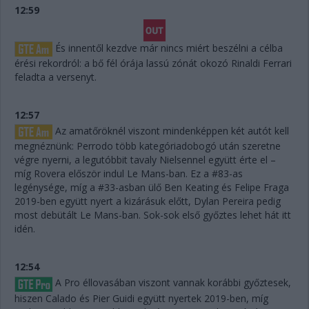
12:59
És innentől kezdve már nincs miért beszélni a célba
érési rekordról: a bő fél órája lassú zónát okozó Rinaldi Ferrari
feladta a versenyt.
12:57
Az amatőröknél viszont mindenképpen két autót kell
megnéznünk: Perrodo több kategóriadobogó után szeretne
végre nyerni, a legutóbbit tavaly Nielsennel együtt érte el –
míg Rovera először indul Le Mans-ban. Ez a #83-as
legénysége, míg a #33-asban ülő Ben Keating és Felipe Fraga
2019-ben együtt nyert a kizárásuk előtt, Dylan Pereira pedig
most debütált Le Mans-ban. Sok-sok első győztes lehet hát itt
idén.
12:54
A Pro éllovasában viszont vannak korábbi győztesek,
hiszen Calado és Pier Guidi együtt nyertek 2019-ben, míg