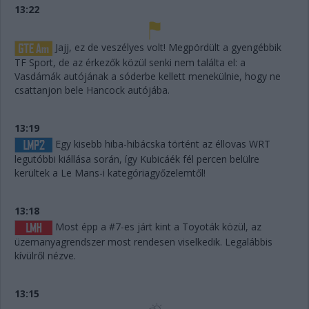
13:22
Jajj, ez de veszélyes volt! Megpördült a gyengébbik
TF Sport, de az érkezők közül senki nem találta el: a
Vasdámák autójának a sóderbe kellett menekülnie, hogy ne
csattanjon bele Hancock autójába.
13:19
Egy kisebb hiba-hibácska történt az éllovas WRT
legutóbbi kiállása során, így Kubicáék fél percen belülre
kerültek a Le Mans-i kategóriagyőzelemtől!
13:18
Most épp a #7-es járt kint a Toyoták közül, az
üzemanyagrendszer most rendesen viselkedik. Legalábbis
kívülről nézve.
13:15