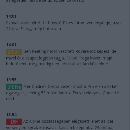
az egyetlen, aki be se ült az idei 24 óráson.
14:01
Szóval akkor: eltelt 11 hosszú F1-es futam versenyideje, azaz
22 óra. És egy még hátra van.
14:01
Ben Keating most veszített Roverához képest, de
mivel őt a csapat legjobb tagja, Felipe Fraga követi majd
befutóként, még mindig nem lefutott az Am küzdelme.
13:55
Pier Guidi és Garcia vezeti most a Pro élén álló két
egységet: jelenleg 53 másodperc a Ferrari előnye a Corvette
előtt.
13:54
Az Alpine összességében elégedett lehet az idei
verseny eddigi alakulásával. Lassan belépünk a 23. órába,