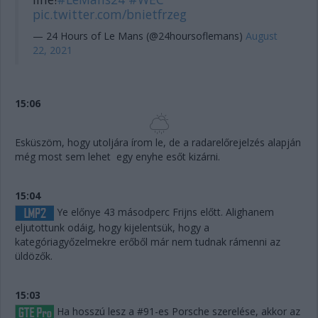
pic.twitter.com/bnietfrzeg
— 24 Hours of Le Mans (@24hoursoflemans)
August
22, 2021
15:06
Esküszöm, hogy utoljára írom le, de a radarelőrejelzés alapján
még most sem lehet egy enyhe esőt kizárni.
15:04
Ye előnye 43 másodperc Frijns előtt. Alighanem
eljutottunk odáig, hogy kijelentsük, hogy a
kategóriagyőzelmekre erőből már nem tudnak rámenni az
üldözők.
15:03
Ha hosszú lesz a #91-es Porsche szerelése, akkor az