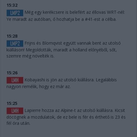
15:32
Még egy kerékcsere is belefért az éllovas WRT-nél:
Ye maradt az autóban, ő hozhatja be a #41-est a célba.
15:28
Frijns és Blomqvist együtt vannak bent az utolsó
kiálláson! Megoldották, maradt a holland előnyéből, sőt,
szemre még növelték is.
15:26
Kobayashi is jön az utolsó kiállásra. Legalábbis
nagyon remélik, hogy ez már az.
15:25
Lapierre hozza az Alpine-t az utolsó kiállásra. Kicsit
döcögnek a mozdulatok, de ez bele is fér és érthető is 23 és
fél óra után.