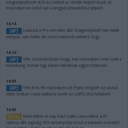
megtorpedózott #23-es United az ötödik helyért küzd, öt
másodpercen belül van a lengyel pékautóhoz képest.
14:14
Lelassul a Pro-Am élén álló DragonSpeed! Van nekik
előnyük, van nekik, de most méterről méterre fogy.
14:10
Yifei szeznzációsan megy, hat másodperc már csak a
különbség, immár egy képen láthatóak egyre többször.
14:05
Yifei 8 és fél másodperccel Frijns mögött! Az utolsó
előtti órában csata alakul ki ismét az LMP2 első helyéért!
14:05
Nem telhet el nap Paul Dalla Lana nélkül: a 61
rajthoz álló egység 183 versenyzője közül a kanadai úrvezető