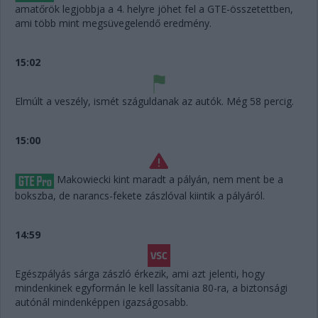
amatőrök legjobbja a 4. helyre jöhet fel a GTE-összetettben,
ami több mint megsüvegelendő eredmény.
15:02
Elmúlt a veszély, ismét száguldanak az autók. Még 58 percig.
15:00
Makowiecki kint maradt a pályán, nem ment be a
bokszba, de narancs-fekete zászlóval kiintik a pályáról.
14:59
Egészpályás sárga zászló érkezik, ami azt jelenti, hogy
mindenkinek egyformán le kell lassítania 80-ra, a biztonsági
autónál mindenképpen igazságosabb.