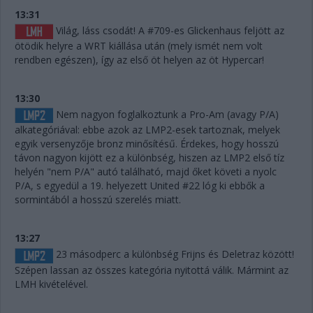
13:31
Világ, láss csodát! A #709-es Glickenhaus feljött az
ötödik helyre a WRT kiállása után (mely ismét nem volt
rendben egészen), így az első öt helyen az öt Hypercar!
13:30
Nem nagyon foglalkoztunk a Pro-Am (avagy P/A)
alkategóriával: ebbe azok az LMP2-esek tartoznak, melyek
egyik versenyzője bronz minősítésű. Érdekes, hogy hosszú
távon nagyon kijött ez a különbség, hiszen az LMP2 első tíz
helyén "nem P/A" autó található, majd őket követi a nyolc
P/A, s egyedül a 19. helyezett United #22 lóg ki ebbők a
sormintából a hosszú szerelés miatt.
13:27
23 másodperc a különbség Frijns és Deletraz között!
Szépen lassan az összes kategória nyitottá válik. Mármint az
LMH kivételével.