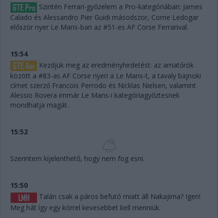
Szintén Ferrari-győzelem a Pro-kategóriában: James
Calado és Alessandro Pier Guidi másodszor, Come Ledogar
először nyer Le Mans-ban az #51-es AF Corse Ferrarival.
15:54
Kezdjük meg az eredményhirdetést: az amatőrök
között a #83-as AF Corse nyeri a Le Mans-t, a tavaly bajnoki
címet szerző Francois Perrodo és Nicklas Nielsen, valamint
Alessio Rovera immár Le Mans-i kategóriagyőztesnek
mondhatja magát.
15:52
Szerintem kijelenthető, hogy nem fog esni.
15:50
Talán csak a páros befutó miatt áll Nakajima? Igen!
Meg hát így egy körrel kevesebbet kell menniük.