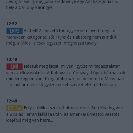
Ledogar eddigi megjobb eredménye egy Am-kategóriás 5.
hely a Car Guy Racinggel.
12:52
Az LMP2-t vezető trió egyike sem nyert még Le
Mans-ban kategóriát: sőt Frijns és Habsburg nem is indult
még, s Milesi is csak egyszer, méghozzá tavaly.
12:49
Nézzük meg kicsit, milyen "győzelmi tapasztalata"
van az éllovasoknak. A Kobayashi, Conway, López hármasnak
mindenképpen van, főleg utóbbinak, na de nem Le Mans-ban
– mindhárman első győzelmüket szerezhetik a 24 óráson.
12:48
Folytatódik a szokott ritmus: most Ben Keating vezet
a #83-as Ferrari kiállása után: az amerikai úrvezető vezetési
idejéből még van hátra...