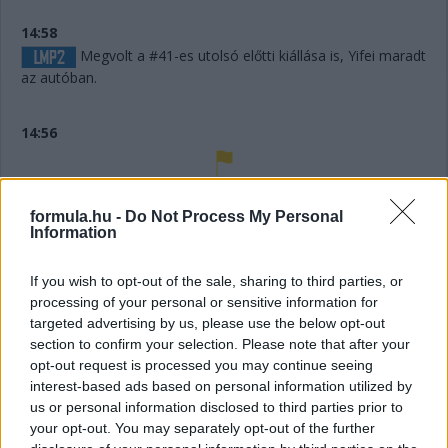
14:58
Megvolt a #41-es utolsó előtti kiállása is, Yifei maradt
az autóban.
14:56
Húha! Makowiecki keresztülszáguldott az utolsó
sikánon, és elhagyta a diffúzorát! Aztán újabb darabok esnek
formula.hu -
Do Not Process My Personal
le az autóról, aminek elment a fékje a kritikus pillanatban a
Information
versenyző elmondása szerint.
If you wish to opt-out of the sale, sharing to third parties, or
processing of your personal or sensitive information for
14:53
targeted advertising by us, please use the below opt-out
A hátsó gumikat le tudták ugyan cserélni, de megint
section to confirm your selection. Please note that after your
ugrálni kellett az autón, mert az emelő, az bizony továbbra
opt-out request is processed you may continue seeing
sem működik rendesen.
interest-based ads based on personal information utilized by
us or personal information disclosed to third parties prior to
14:53
your opt-out. You may separately opt-out of the further
Hajjajj... A #31-es kerékcserén. Vajon most sima