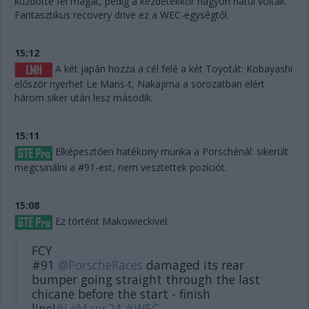
küzdötte fel magát, pedig a kezdetekkor nagyon hátul voltak.
Fantasztikus recovery drive ez a WEC-egységtől.
15:12
A két japán hozza a cél felé a két Toyotát: Kobayashi
először nyerhet Le Mans-t, Nakajima a sorozatban elért
három siker után lesz második.
15:11
Elképesztően hatékony munka a Porschénál: sikerült
megcsinálni a #91-est, nem vesztettek pozíciót.
15:08
Ez történt Makowieckivel:
FCY
#91
@PorscheRaces
damaged its rear
bumper going straight through the last
chicane before the start - finish
line!
#LeMans24
#WEC