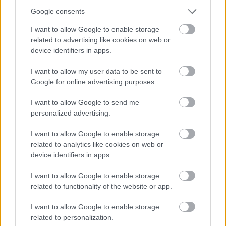
14:42
Google consents
Brundle hozza majd a célba a P2 5-6. helyéért
harcoló lengyel autót. Nagyon szép versenyt teljesített az
I want to allow Google to enable storage
Inter Europol, minden elismerést megérdemelnek.
related to advertising like cookies on web or
device identifiers in apps.
14:40
I want to allow my user data to be sent to
Amit viszont le lehetne, az Frijns 10 másodperces
Google for online advertising purposes.
hátránya Yifeijel szemben... Csakhogy van valami baj a #31-es
WRT emelőjével, így az utolsó kerékcserénél valamennyit
I want to allow Google to send me
biztosan veszítenek majd.
personalized advertising.
I want to allow Google to enable storage
14:39
related to analytics like cookies on web or
A Próban Pier Guidi és Garcia között 50 másodperc
device identifiers in apps.
van. Ezt egy safety car éppen-éppen lenullázhatja még, de
erőből ezt még annyira se lehet itt ledolgozni, ahogy a 100-at
I want to allow Google to enable storage
az amatőrök között.
related to functionality of the website or app.
I want to allow Google to enable storage
14:38
related to personalization.
A különbség nagyjából 1:40, lesz még 20 kör, ez