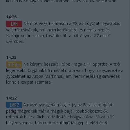
ketten is Kobayashi előtt: Bob Wollek és Stephane Sarrazin.
14:26
Nem tervezett kiálláson a #8-as Toyota! Legalábbis
valamit csináltak, ami nem kerékcsere és nem tankolás.
Nakajima jön vissza, tovább nőtt a hátránya a #7-essel
szemben.
14:25
Na kérem: beszállt Felipe Fraga a TF Sportba! A trió
legerősebb tagjának bő másfél órája van, hogy megszerezte a
győzelmet az Aston Martinnak, ami nem mellesleg címvédés
lenne a csapat számára...
14:22
A mezőny egyetlen Ligier-je, az Eurasia még fut,
pedig megvoltak már a maguk bajai, többek között ők
rohantak bele a Richard Mille-féle hölgyautóba. Most a 29.
helyen vannak, három Am-kategóriás gép is előzi őket.