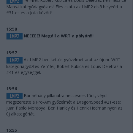
Ye Yifei, Robert Kubica és Louis Deletraz nem lesz Le
Mans-i kategóriagyőztes! Éles csata az LMP2 első helyéért a
#31-es és a Jota között!
15:58
NEEEEE! Megáll a WRT a pályán!!!
15:57
Az LMP2-ben kettős győzelmet arat az újonc WRT:
kategóriagyőztes Ye Yifei, Robert Kubica és Louis Deletraz a
#41-es egységgel.
15:56
Bár néhány pillanatra neccesnek tűnt, végül
megszerezte a Pro-Am győzelmét a DragonSpeed #21-ese:
Juan Pablo Montoya, Ben Hanley és Henrik Hedman nyeri az
új alkategóriát.
15:55