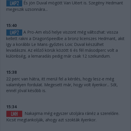
És jön Duval mögött Van Uitert is. Szegény Hedmant
megeszik uzsonnára...
15:40
A Pro-Am első helye viszont még változhat: vissza
kellett rakni a DragonSpeedbe a bronz licenszes Hedmant, akit
így a korábbi Le Mans-győztes Loic Duval készülhet
levadászni. Az előző körük között 6 és fél másodperc volt a
különbség, a lemaradás pedig már csak 12 szekundum.
15:38
22 perc van hátra, itt merül fel a kérdés, hogy lesz-e még
valamilyen fordulat. Megesett már, hogy volt ilyenkor... Sőt,
ennél jóval később is.
15:34
Nakajima még egyszer utoljára ránéz a szerelőire.
Kicsit megtankolják, ahogy azt szokták ilyenkor.