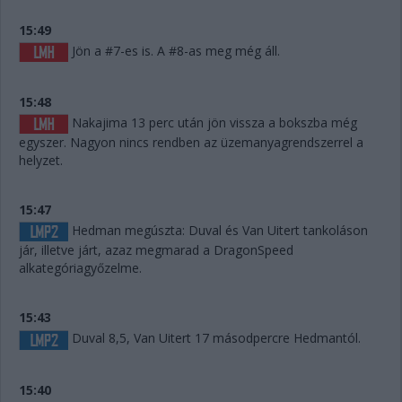
15:49
Jön a #7-es is. A #8-as meg még áll.
15:48
Nakajima 13 perc után jön vissza a bokszba még
egyszer. Nagyon nincs rendben az üzemanyagrendszerrel a
helyzet.
15:47
Hedman megúszta: Duval és Van Uitert tankoláson
jár, illetve járt, azaz megmarad a DragonSpeed
alkategóriagyőzelme.
15:43
Duval 8,5, Van Uitert 17 másodpercre Hedmantól.
15:40