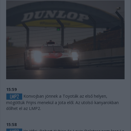
15:59
Konvojban jönnek a Toyoták az első helyen,
mögöttük Frijns menekül a Jota elől. Az utolsó kanyarokban
dőlhet el az LMP2.
15:58