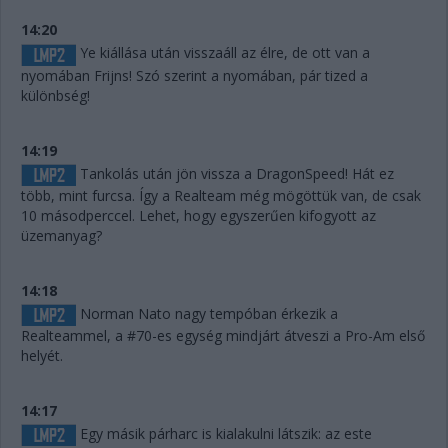
14:20
Ye kiállása után visszaáll az élre, de ott van a
nyomában Frijns! Szó szerint a nyomában, pár tized a
különbség!
14:19
Tankolás után jön vissza a DragonSpeed! Hát ez
több, mint furcsa. Így a Realteam még mögöttük van, de csak
10 másodperccel. Lehet, hogy egyszerűen kifogyott az
üzemanyag?
14:18
Norman Nato nagy tempóban érkezik a
Realteammel, a #70-es egység mindjárt átveszi a Pro-Am első
helyét.
14:17
Egy másik párharc is kialakulni látszik: az este