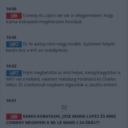
16:06
Conway és López vár-vár a célegyenesben, hogy
Kamui Kobayashi megérkezzen hozzájuk.
16:05
És Ye autója nem megy tovább. Győzelem helyett
kiesés lesz a #41-es osztályrésze.
16:02
Frijns megtartotta az első helyet, kategóriagyőztes a
WRT-vel a holland, valamint Habsburg Ferdinánd és Charles
Milesi. És a befutónál majdnem elgázolták a zászlós embert.
16:01
KAMUI KOBAYASHI, JOSE MARIA LOPEZ ÉS MIKE
CONWAY MEGNYERI A 89. LE MANS-I 24 ÓRÁST!