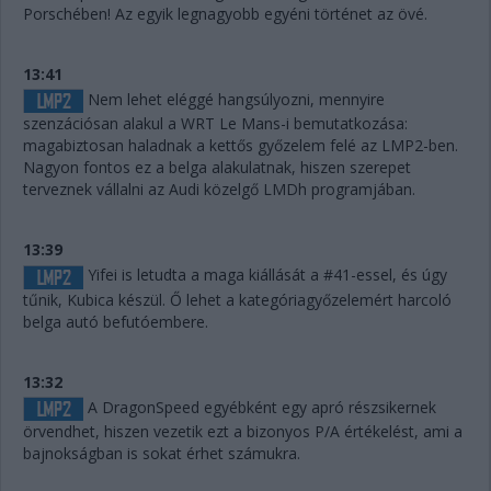
Porschében! Az egyik legnagyobb egyéni történet az övé.
13:41
Nem lehet eléggé hangsúlyozni, mennyire
szenzációsan alakul a WRT Le Mans-i bemutatkozása:
magabiztosan haladnak a kettős győzelem felé az LMP2-ben.
Nagyon fontos ez a belga alakulatnak, hiszen szerepet
terveznek vállalni az Audi közelgő LMDh programjában.
13:39
Yifei is letudta a maga kiállását a #41-essel, és úgy
tűnik, Kubica készül. Ő lehet a kategóriagyőzelemért harcoló
belga autó befutóembere.
13:32
A DragonSpeed egyébként egy apró részsikernek
örvendhet, hiszen vezetik ezt a bizonyos P/A értékelést, ami a
bajnokságban is sokat érhet számukra.