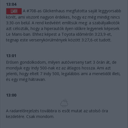
13:04
A #708-as Glickenhaus megfutotta saját leggyorsabb
körét, ami viszont nagyon érdekes, hogy ez még mindig nincs
3:30-on belül. A rend kedvéért említsük meg: a szabályalkotók
azt célozták, hogy a hiperautók ilyen időkre legyenek képesek
Le Mans-ban. Ehhez képest a Toyota időmérőn 3:23,9-et,
tegnap este versenykörülmények között 3:27,6-ot tudott.
13:01
Erősen gondolkodom, milyen autóverseny tart 3 órán át, de
mondjuk egy Indy 500-nak ez az átlagos hossza. Ami azt
jelenti, hogy eltelt 7 Indy 500, legalábbis ami a menetidőt illeti,
és egy még hátravan.
13:00
A radarelőrejelzés továbbra is esőt mutat az utolsó óra
kezdetére. Csak mondom.