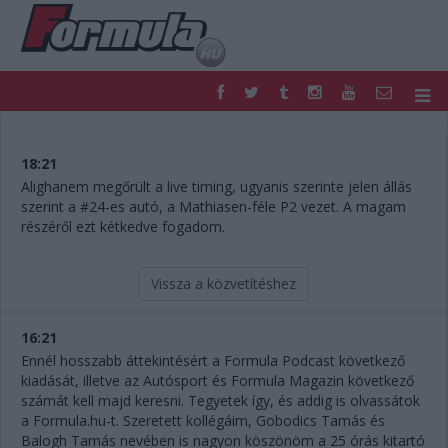
F1
PARC FERMÉ
FORMULA
MOTOR
18:21
NEMZETKÖZI
HAZAI
Alighanem megőrült a live timing, ugyanis szerinte jelen állás
szerint a #24-es autó, a Mathiasen-féle P2 vezet. A magam
RETRO
EGYÉB
részéről ezt kétkedve fogadom.
PODCAST
SHOP
LIVE
TIPPJÁTÉK
DIGITÁLIS MAGAZIN
PONTÁLLÁSOK
Vissza a közvetítéshez
VERSENYNAPTÁRAK
16:21
Ennél hosszabb áttekintésért a Formula Podcast következő
kiadását, illetve az Autósport és Formula Magazin következő
számát kell majd keresni. Tegyetek így, és addig is olvassátok
a Formula.hu-t. Szeretett kollégáim, Gobodics Tamás és
Balogh Tamás nevében is nagyon köszönöm a 25 órás kitartó