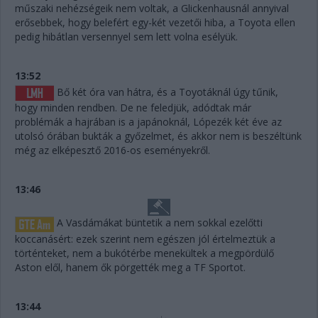
műszaki nehézségeik nem voltak, a Glickenhausnál annyival
erősebbek, hogy belefért egy-két vezetői hiba, a Toyota ellen
pedig hibátlan versennyel sem lett volna esélyük.
13:52
Bő két óra van hátra, és a Toyotáknál úgy tűnik,
hogy minden rendben. De ne feledjük, adódtak már
problémák a hajrában is a japánoknál, Lópezék két éve az
utolsó órában bukták a győzelmet, és akkor nem is beszéltünk
még az elképesztő 2016-os eseményekről.
13:46
A Vasdámákat büntetik a nem sokkal ezelőtti
koccanásért: ezek szerint nem egészen jól értelmeztük a
történteket, nem a bukótérbe menekültek a megpördülő
Aston elől, hanem ők pörgették meg a TF Sportot.
13:44