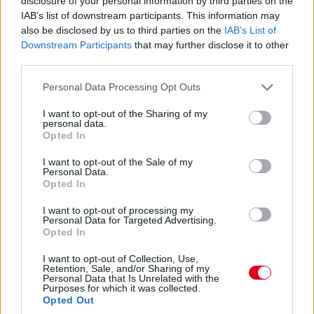
disclosure of your personal information by third parties on the
lesz?
IAB’s list of downstream participants. This information may
also be disclosed by us to third parties on the
IAB’s List of
Downstream Participants
that may further disclose it to other
14:46
third parties.
Please note that this website/app uses one or more Google
Personal Data Processing Opt Outs
A PR1 Mathiasen azóta sem jött ki, hivatalosan nem
services and may gather and store information including but
estek ki, de semmi jele nincs annak, hogy ez az autó még
not limited to your visit or usage behaviour. You may click to
I want to opt-out of the Sharing of my
megmozdulna. Maradtak 45-en.
personal data.
grant or deny consent to Google and its third-party tags to
Opted In
use your data for below specified purposes in below Google
consent section.
14:45
I want to opt-out of the Sale of my
Personal Data.
Opted In
Egyre közelebb az eső. Egyre-egyre közelebb.
I want to opt-out of processing my
Personal Data for Targeted Advertising.
Opted In
14:44
Akárhogy számolom, a két WRT-nek még két-két
I want to opt-out of Collection, Use,
Retention, Sale, and/or Sharing of my
kiállása lesz, hacsak nem jön egy hosszabb megszakítás,
Personal Data that Is Unrelated with the
lassú zóna, safety car, vagy ilyesmi.
Purposes for which it was collected.
Opted Out