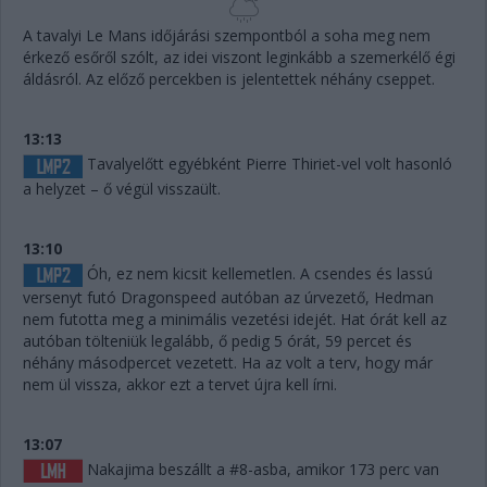
A tavalyi Le Mans időjárási szempontból a soha meg nem
érkező esőről szólt, az idei viszont leginkább a szemerkélő égi
áldásról. Az előző percekben is jelentettek néhány cseppet.
13:13
Tavalyelőtt egyébként Pierre Thiriet-vel volt hasonló
a helyzet – ő végül visszaült.
13:10
Óh, ez nem kicsit kellemetlen. A csendes és lassú
versenyt futó Dragonspeed autóban az úrvezető, Hedman
nem futotta meg a minimális vezetési idejét. Hat órát kell az
autóban tölteniük legalább, ő pedig 5 órát, 59 percet és
néhány másodpercet vezetett. Ha az volt a terv, hogy már
nem ül vissza, akkor ezt a tervet újra kell írni.
13:07
Nakajima beszállt a #8-asba, amikor 173 perc van