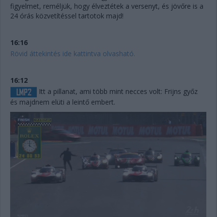
figyelmet, reméljük, hogy élveztétek a versenyt, és jövőre is a
24 órás közvetítéssel tartotok majd!
16:16
Rövid áttekintés ide kattintva olvasható.
16:12
Itt a pillanat, ami több mint necces volt: Frijns győz
és majdnem elüti a leintő embert.